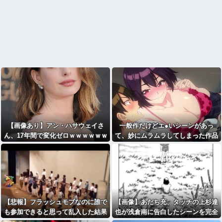
【画像あり】アン・ハサウェイさ
一般作だけどエ●いシーンがあっ
ん、17年間で変化ゼロｗｗｗｗｗｗ
て、妙にムラムラしてしまった作品
ｗｗｗｗ
【悲報】フラッシュモブなのに誰で
【画像】あだち充、タッチの上杉達
も参加できると思って乱入した結果
也が浅倉南に告白したシーンを完全
ｗｗｗｗｗｗｗｗｗｗ
再現wwwwwww