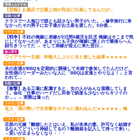
【衝撃】報酬100万円超の治験
募集がこちらｗｗｗｗｗ(※画像
【悲報】お風呂で父親と姉が完全に行為してるんだが...
あり)
【ネット騒然】惨殺されたタ
クラスで一人無口で誰とも話さない男子がいた。→修学旅行に来
ワマン頂き女子のこの動画、す
なかったその男子に女子達がお土産を渡した。5分後…
げえええええｗｗｗｗｗｗｗｗ
ｗｗｗ
【戦争】不妊の俺嫁に弟嫁が2日間4歳児を託児 俺嫁はそこまで気
【愕然】白のクラウン俺氏、
にしてなかったが、あまりにも子供が俺嫁に懐くので最後らへん
高速道路左車線を制限速度で走
顔引きつってた → そして弟嫁が迎えに来た翌日…
った結果wwwwwwwwwwww
百年の恋12-899 食べた量を
ワイアラサー主婦、昨晩久しぶりに夫と致した結果ｗｗｗｗｗ
張り合ってくる
【悲報】佐藤輝明・・・２軍
夫の友達がBBQを定期的に開催して夫婦で参加してたんだけど、
でも盛大にやらかす←あまり悲
女性側のリーダーみたいな人に「BBQは友達とやりなよ！」と言
しませないでくれ
われて…
【衝撃】ある工場に配属すると、女の人がみんな退職してしま
う。会社「仕事がハードだし田舎で娯楽も少ないからキツイの
か…」→ 実際は違った
友人「酒の勢いで女先輩をホテルに連れ込んだｗｗｗｗｗ」俺
「…」
旦那の元嫁「離婚したとはいえ、私が本来の妻。許可なく結婚す
るなんてどういう神経してるの？離婚届を記入して持って来い」
→笑いが止まらなくなり・・・