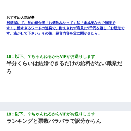
【衝撃】女友達から行為中に告白されてOKした結果
小学生の息子が急に様子がおかしくなった。私「理由を聞いても
居酒屋にて。兄の紹介者「お酒飲みなって」私「未成年なので無理で
『わかんない！』って怒鳴り付けてくるし、困っってる」旦那
す！」酷すぎるワードの連発で、耐えきれず店員に5千円を渡し「お勘定で
「話してみるよ」→ 後日・・・
す。逃がして下さい」その後、録音内容を父に聞かせたら...
子供の頃、母の弟にイタズラされてて中学に入ってから関係を持
ってしまった。拒絶したら「全部バラしてやる」と脅迫されたの
で両親に全部話した。
16
以下、？ちゃんねるからVIPがお送りします
半分くらいは結婚できるだけの給料がない職業だ
ＤＮＡ検査『血縁関係０％』旦那「やっぱり托卵だったんだ…」
ろ
嫁「本当に身に覚えがない」「なにかの間違いだ！取り違え
だ！」→ 嫁「あっ」
【考察】兄嫁急死の1年後、兄が引越すというので手伝いに行った
ら下着が入った引き出しの奥にとんでもないモノを見つけた
【衝撃】ヤンキー女に「サせて」って言った結果
18
以下、？ちゃんねるからVIPがお送りします
ランキングと票数バラバラで訳分からん
居酒屋にて。兄の紹介者「お酒飲みなって」私「未成年なので無
理です！」酷すぎるワードの連発で、耐えきれず店員に5千円を渡