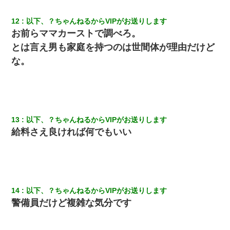
隣の部屋の住民の母親、オートロックを突破してマンションに入
12
以下、？ちゃんねるからVIPがお送りします
り込んできたみたいで、ずっとドアの前で喚いてて滅茶苦茶うる
お前らママカーストで調べろ。
さかった。
とは言え男も家庭を持つのは世間体が理由だけど
な。
夫に癌の余命宣告。その闘病中に長女から信じられない言葉を受
けた
ホテルに泊まったんだけど従業員が最悪だった。折角の旅行で何
故私が怒鳴られなきゃいけなかったのだ
13
以下、？ちゃんねるからVIPがお送りします
我が家のガレージに見知らぬ車。俺「もしもし、玄関にもシャッ
給料さえ良ければ何でもいい
ターリモコンあるだろ？DOWNのボタン押してｗ」→ 待つこと１
時間弱・・・
ナンパにほいほい付いていった私、地獄に落ちる
14
以下、？ちゃんねるからVIPがお送りします
上司「何なの、この書類！！」私「あの‥」上司「今は私が話し
警備員だけど複雑な気分です
てるの！」私「ですから」上司「黙って聞きなさい！」私「それ
は」上司「言い訳しない！」→結果ｗｗｗｗｗ