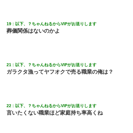
し「お勘定です。逃がして下さい」その後、録音内容を父に聞か
せたら...
19
以下、？ちゃんねるからVIPがお送りします
婚活パーティーでよく会う美女がいた。こんな完璧な容姿を持っ
てしても結婚て難しいんだなぁ…と思ってた
葬儀関係はないのかよ
私が遺産を相続。→それを知った義両親が「旅行代金を出せ！」
「リフォーム費用を負担しろ！」「金の管理は私達がする！」と
浅ましくも集りにきた。
21
以下、？ちゃんねるからVIPがお送りします
ガラクタ漁ってヤフオクで売る職業の俺は？
22
以下、？ちゃんねるからVIPがお送りします
言いたくない職業ほど家庭持ち率高くね