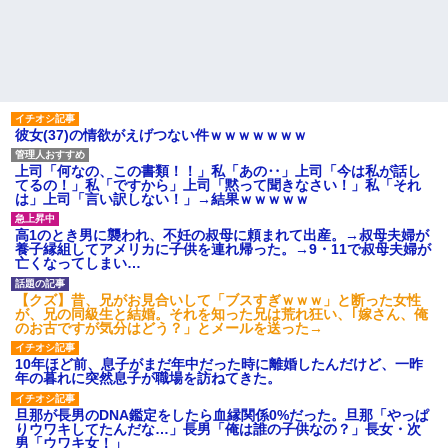
け持ったクラスの女の子が中学
今日から業務報告書の「庶
でいじめを受けているようで母
務」っていう大項目が急に廃止
を頼ってくる
されたんだけど意味不明すぎる
初めての子供でてんてこ舞い
マルチタスク苦手な夫。家事
の我が家にトメが月イチで泊ま
は最低全部やるって合意してる
りに来る。知らぬ間に「トメの
けど、ミスが多いと任せたくな
部屋」までできてた。ママン大
くなって...
好き夫に抗議したら怒り狂うだ
【驚愕】 社長「役立たずの中
ろうな…
彼女(37)の情欲がえげつない件ｗｗｗｗｗｗｗ
年社員解雇したら若手もみんな
【修羅場】間男に濡れ衣を着
辞めてしまった…」
せられたサレ夫の反撃がエグす
上司「何なの、この書類！！」私「あの‥」上司「今は私が話し
ハードオフに売っていた4万
ぎるｗｗｗｗ
てるの！」私「ですから」上司「黙って聞きなさい！」私「それ
4000円のフィギュアがヤバすぎ
主な税金の成り立ちを調べて
は」上司「言い訳しない！」→結果ｗｗｗｗｗ
るｗｗｗｗｗｗ「こんな高い
みたよ
の？ｗｗ」「逆に超安い」
私「ちょっと、人の家の金庫
高1のとき男に襲われ、不妊の叔母に頼まれて出産。→叔母夫婦が
触らないでよ！」キチママ『そ
養子縁組してアメリカに子供を連れ帰った。→9・11で叔母夫婦が
こに金庫があったから、開けて
亡くなってしまい…
みようとしただけ☆』義兄「泥
は出てけ！二度と来るな！」結
【クズ】昔、兄がお見合いして「ブスすぎｗｗｗ」と断った女性
果・・・
が、兄の同級生と結婚。それを知った兄は荒れ狂い、｢嫁さん、俺
私「初めて飲む味だけどなん
のお古ですが気分はどう？」とメールを送った→
のお茶？」彼「ちっ！」私「」
【GIF】JSのカンチョーワロ
10年ほど前、息子がまだ年中だった時に離婚したんだけど、一昨
タ
年の暮れに突然息子が職場を訪ねてきた。
後続車にクラクションを鳴ら
され彼氏が逆切れ。「何クラク
旦那が長男のDNA鑑定をしたら血縁関係0%だった。旦那「やっぱ
ション鳴らしてんだ！降りてこ
りウワキしてたんだな…」長男「俺は誰の子供なの？」長女・次
いよ！」と怒鳴りだし...
男「ウワキ女！」