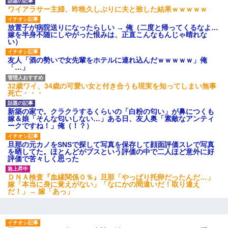
ワイアラサー主婦、昨晩久しぶりに夫と致した結果ｗｗｗｗｗ
放置子が病院送りになったらしい → 俺（二度と帰ってくるなよ…
嫁を半身不随にしやがった恨みは、正直こんなもんじゃ晴れな
い）
友人「酒の勢いで女先輩をホテルに連れ込んだｗｗｗｗｗ」俺
「…」
32歳ワイ、34歳の可愛い女と付き合うも現実を知ってしまい無事
死亡・・・
新築の家で。クラクラするくらいの「白粉の匂い」が鼻につくも
嫁＆娘「そんな匂いしない…」ある日、友人奥「素敵なアンティ
ークですね！」俺（！？）
旦那の元カノをSNSで探して写真を保存して顔面評価スレで写真
を晒してた。ほとんどがブスという評価の中で二人ほど意外に好
評価で苦々しく思った
ＤＮＡ検査『血縁関係０％』旦那「やっぱり托卵だったんだ…」
嫁「本当に身に覚えがない」「なにかの間違いだ！取り違え
だ！」→ 嫁「あっ」