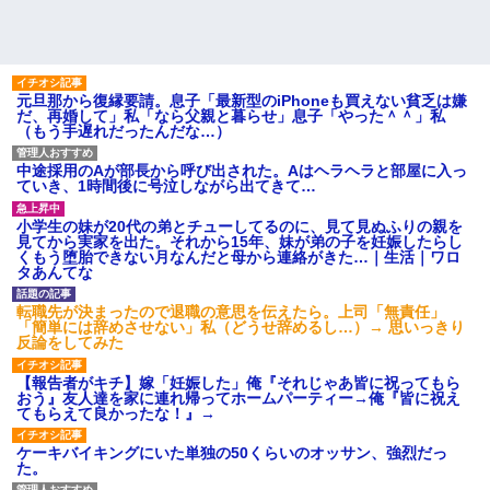
元旦那から復縁要請。息子「最新型のiPhoneも買えない貧乏は嫌
だ、再婚して」私「なら父親と暮らせ」息子「やった＾＾」私
（もう手遅れだったんだな…）
中途採用のAが部長から呼び出された。Aはヘラヘラと部屋に入っ
ていき、1時間後に号泣しながら出てきて…
小学生の妹が20代の弟とチューしてるのに、見て見ぬふりの親を
見てから実家を出た。それから15年、妹が弟の子を妊娠したらし
くもう堕胎できない月なんだと母から連絡がきた…｜生活｜ワロ
タあんてな
転職先が決まったので退職の意思を伝えたら。上司「無責任」
「簡単には辞めさせない」私（どうせ辞めるし…）→ 思いっきり
反論をしてみた
【報告者がキチ】嫁「妊娠した」俺『それじゃあ皆に祝ってもら
おう』友人達を家に連れ帰ってホームパーティー→俺『皆に祝え
てもらえて良かったな！』→
ケーキバイキングにいた単独の50くらいのオッサン、強烈だっ
た。