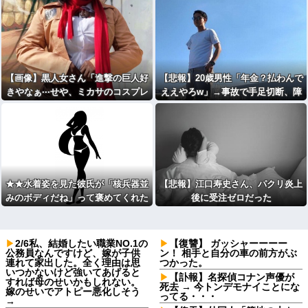
【画像】黒人女さん「進撃の巨人好
【悲報】20歳男性「年金？払わんで
きやなぁ···せや、ミカサのコスプレ
ええやろw」→事故で手足切断、障
したろ！」
害年金一生貰えないと知り泣く
★★水着姿を見た彼氏が「核兵器並
【悲報】江口寿史さん、パクリ炎上
みのボディだね」って褒めてくれた
後に受注ゼロだった
(´；ω；｀)
2/6私、結婚したい職業NO.1の
【復讐】 ガッシャーーーー
公務員なんですけど、嫁が子供
ン！ 相手と自分の車の前方がぶ
連れて家出した。全く理由は思
つかった。
いつかないけど強いてあげると
【訃報】名探偵コナン声優が
すれば母のせいかもしれない。
死去 → 今トンデモナイことにな
嫁のせいでアトピー悪化しそう
ってる・・・
→