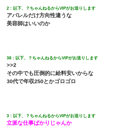
結果…｜生活｜ワロタあんてな
2
以下、？ちゃんねるからVIPがお送りします
アパレルだけ方向性違うな
俺「初対面でなに言ったか覚えてる？」嫁「臭いんだよ！キモオ
タ？だっけ？」俺「だいたい合ってる。で、なんで告白してきた
美容師はいいのか
の？」→
嫁が弁護士を連れてきて「悪いと思うなら慰謝料を払って離婚し
ろ」→ 俺「完全に恐喝になってますね」「お前、これが詐欺だっ
て知ってる？」
38
以下、？ちゃんねるからVIPがお送りします
>>2
10年ほど前、息子がまだ年中だった時に離婚したんだけど、一昨
年の暮れに突然息子が職場を訪ねてきた。
その中でも圧倒的に給料安いからな
30代で年収250とかゴロゴロ
宅飲みで女友達の乳を見てしまった・・・
最近うちの庭に知らない男の人がしょっちゅう入ってくる。それ
を職場で愚痴ったら、同僚男性が怒鳴りつけてきた。
3
以下、？ちゃんねるからVIPがお送りします
立派な仕事ばかりじゃんか
新築の家で。クラクラするくらいの「白粉の匂い」が鼻につくも
嫁＆娘「そんな匂いしない…」ある日、友人奥「素敵なアンティ
ークですね！」俺（！？）