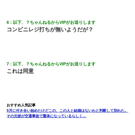
妻「ずっと好きだった人と一緒になりたいから、わかれてくださ
い」→離婚後、娘と実家で生活してると…
6
以下、？ちゃんねるからVIPがお送りします
コンビニレジ打ちが無いようだが？
生保レディと行為する為に駆け引きしてみた結果ｗｗｗｗｗｗｗ
ｗｗｗｗｗ
放置子が病院送りになったらしい → 俺（二度と帰ってくるなよ…
嫁を半身不随にしやがった恨みは、正直こんなもんじゃ晴れな
い）
7
以下、？ちゃんねるからVIPがお送りします
これは同意
父親がくも膜下出血で突然ﾀﾋ。→母の貯金が0なことが判明。→母
「私を家に置いてほしい、どうか見捨てないで(土下座」俺・嫁
「…」
体中に赤い蕁麻疹みたいなのができて、皮膚科にいったら「ジベ
ル薔薇色ひこう疹」という症状だと言われた
9月に付き合い始めたけどこの、この人と結婚はないわと判断して別れた。
その元彼が交通事故で重体になっているらしく…
書店「息子さんが万引きしました」私「はっ？(息子目の前にいる
し…)うちの子ではないので迎えに行きません」→息子を名乗って
た人物の正体が判明するも・・・