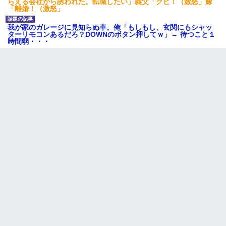
らえる会社から誘われた。転職したい」義父「クビ！（激怒」嫁
「離婚！（激怒」
我が家のガレージに見知らぬ車。俺「もしもし、玄関にもシャッ
ターリモコンあるだろ？DOWNのボタン押してｗ」→ 待つこと１
時間弱・・・