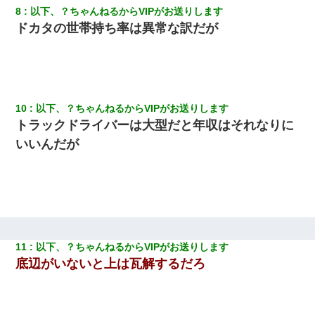
8
以下、？ちゃんねるからVIPがお送りします
旦那が長男のDNA鑑定をしたら血縁関係0%だった。旦那「やっぱ
ドカタの世帯持ち率は異常な訳だが
りウワキしてたんだな…」長男「俺は誰の子供なの？」長女・次
男「ウワキ女！」
転職先が決まったので退職の意思を伝えたら。上司「無責任」
「簡単には辞めさせない」私（どうせ辞めるし…）→ 思いっきり
反論をしてみた
10
以下、？ちゃんねるからVIPがお送りします
トラックドライバーは大型だと年収はそれなりに
全く親しくないママ友Aから突然「飲み会しよう」と誘われたがお
いいんだが
断りした。後日Aの企みを知ってゾッとするやら腹立つやら！
高1のとき男に襲われ、不妊の叔母に頼まれて出産。→叔母夫婦が
養子縁組してアメリカに子供を連れ帰った。→9・11で叔母夫婦が
亡くなってしまい…
22歳の頃、父に36歳の男性とお見合いをしてくれと頼まれた。父
11
以下、？ちゃんねるからVIPがお送りします
の親会社の経営者の息子さんだったので、父も喜んで私の写真を
送ったんだが→
底辺がいないと上は瓦解するだろ
13歳娘が元嫁のところから逃げてきた。どう扱ったらいいのかわ
からない