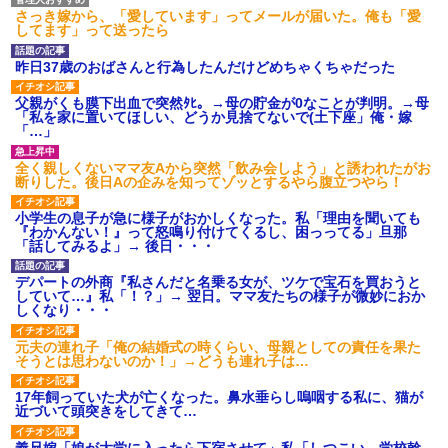
さっき嫁から、「愛しています」ってメールが届いた。俺も「愛
してます」って送ったら
昨日37歳のおばさんと行為したんだけどめちゃくちゃだった
父親がくも膜下出血で突然ﾀﾋ。→母の貯金が0なことが判明。→母
「私を家に置いてほしい、どうか見捨てないで(土下座」俺・嫁
「…」
全く親しくないママ友Aから突然「飲み会しよう」と誘われたがお
断りした。後日Aの企みを知ってゾッとするやら腹立つやら！
小学生の息子が急に様子がおかしくなった。私「理由を聞いても
『わかんない！』って怒鳴り付けてくるし、困っってる」旦那
「話してみるよ」→ 後日・・・
デパートの外商『私さんだと名乗る女が、ツケで宝石を買おうと
していて…』私「！？」→ 翌日。ママ友たちの様子が微妙におか
しくなり・・・
元夫の連れ子「俺の結婚式の時くらい、母親としての責任を果た
そうとは思わないのか！」→どうも連れ子は…
17年飼っていた犬が亡くなった。鼻水垂らし嗚咽する私に、猫が
近づいて頭突きをしてきて…
義兄嫁「娘が大学に入ったら下宿させて」私「しつこい、学校斡