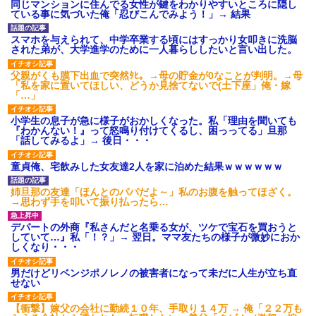
同じマンションに住んでる女性が鍵をわかりやすいところに隠し
ている事に気づいた俺「忍びこんでみよう！」→ 結果
スマホを与えられて、中学卒業する頃にはすっかり女叩きに洗脳
された弟が、大学進学のために一人暮らししたいと言い出した。
父親がくも膜下出血で突然ﾀﾋ。→母の貯金が0なことが判明。→母
「私を家に置いてほしい、どうか見捨てないで(土下座」俺・嫁
「…」
小学生の息子が急に様子がおかしくなった。私「理由を聞いても
『わかんない！』って怒鳴り付けてくるし、困っってる」旦那
「話してみるよ」→ 後日・・・
童貞俺、宅飲みした女友達2人を家に泊めた結果ｗｗｗｗｗｗ
姉旦那の友達「ほんとのパパだよ～」私のお腹を触ってほざく。
→思わず手を叩いて振り払ったら…
デパートの外商『私さんだと名乗る女が、ツケで宝石を買おうと
していて…』私「！？」→ 翌日。ママ友たちの様子が微妙におか
しくなり・・・
男だけどリベンジポノレノの被害者になって未だに人生が立ち直
せない
【衝撃】嫁父の会社に勤続１０年、手取り１４万 → 俺「２２万も