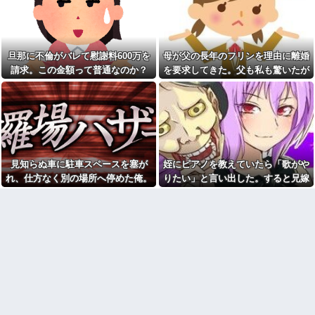
が、雪の中うちの息子に会いに
れるも、他の前ではいい顔する
来ようとしたらしく...
二面性に困惑…関係切れと助言
した結果まさかの号泣→着拒っ
プロボクサーの彼氏が絡んで
てどういうこと？
きたDQN相手に終始謝りたおし
ててダサすぎる。正直かっこ悪
【悲痛】溺れた11歳息子を助
旦那に不倫がバレて慰謝料600万を
母が父の長年のフリンを理由に離婚
かった
けようと川へ…40歳父親が死
請求。この金額って普通なのか？
を要求してきた。父も私も驚いたが
亡 息子は母親が救助 愛知
寺田心、週6ジム通いで体重
母の言い分を聞くと...
62kg→82kgに 110kgのベンチ
【画像】美人インフルエンサ
プレス持ち上げる姿披露
ーさん「20歳でアルファード一
括で買えちゃう私って素敵」←
【画像】恋する女さん、ネッ
これってガチなん？それともネ
ト民が驚愕する大変身を遂げて
タなん？w w w w w w w w w他
しまう←コレは凄過ぎるw w w
w w w w w
【修羅場】不倫妻の念書にサ
インしたけれど再構築を選んだ
【動画】御当地アイドルだっ
理由がこちらwwwwww
見知らぬ車に駐車スペースを塞が
姪にピアノを教えていたら「歌がや
た頃の今田美桜、ガチのマジで
可愛くてワイらをびびらせまく
小３の時、お金を拾ったので
れ、仕方なく別の場所へ停めた俺。
りたい」と言い出した。すると兄嫁
ってしまうw w w w w w w w
友人と交番に届けようとしたら
気づけばパトカーまで来る騒ぎにな
が激怒し、信じられない行動に出
「貰ってあげる」と大人２人に
【悲報】へずまりゅう（35）
強奪された
って…
て…
ボランティアのため熊本に行く
も体調不良で病院に行く
飯時に小さな羽虫がいたから
キンチョール撒いたら、嫁が
【悲報】女さん、歩行者を轢
「ご飯にかかって食べれなくな
いた挙句、道路に倒れてどえら
った！子どもに食べさせられな
いことになってしまうw w w w
い！」って怒り出した。そう気
w w w
にするもんなのかね？
私「映画代、5000円出すね」
【警告】職務経歴書の『最初
彼「はい、お釣り」→受け取っ
の5行に書くべきこと』がこれ
た金額を見て、デート中の違和
感に気づいてしまい…
母は小学校の教師だ。母が受