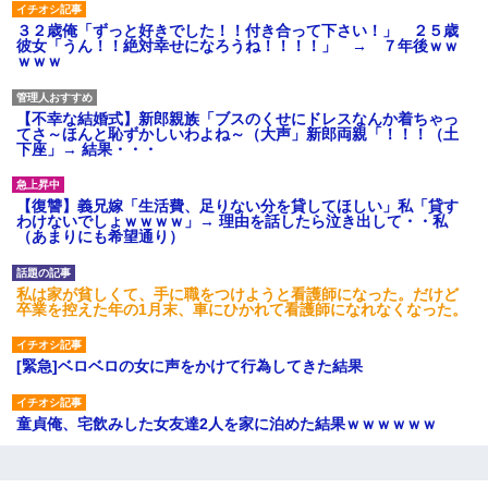
３２歳俺「ずっと好きでした！！付き合って下さい！」 ２５歳
彼女「うん！！絶対幸せになろうね！！！！」 → ７年後ｗｗ
ｗｗｗ
【不幸な結婚式】新郎親族「ブスのくせにドレスなんか着ちゃっ
てさ～ほんと恥ずかしいわよね～（大声」新郎両親「！！！（土
下座」→ 結果・・・
【復讐】義兄嫁「生活費、足りない分を貸してほしい」私「貸す
わけないでしょｗｗｗｗ」→ 理由を話したら泣き出して・・私
（あまりにも希望通り）
私は家が貧しくて、手に職をつけようと看護師になった。だけど
卒業を控えた年の1月末、車にひかれて看護師になれなくなった。
[緊急]ベロベロの女に声をかけて行為してきた結果
童貞俺、宅飲みした女友達2人を家に泊めた結果ｗｗｗｗｗｗ
私「結婚やめるわ」 婚約者「え？なんでなんで？」 → 放置した