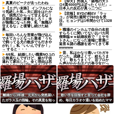
【仰天】外国人「築地の大ト
真夏のピークが去ったわね
ロ4貫4000円はぼったくりだ」→
【エグい末路】 インフルにな
日本人の反応が真っ二つに
り気絶した私→夫に顔をはたか
【悲報】BYDの軽EV「ラッ
れ「病気だからって甘えるな！
コ」が発売1週間で760台を受
旦那様の為に家事をしろ！」夫
注。ヒョンデは1年間かけて1328
が無職になった時、私「無職が
台
甘えるな」と復讐し続けた結
果…
職場のインカムで自分の名前
すらろくに聞いてないおバカ同
毎回いろんな営業が飛び込ん
僚降臨ｗｗ結婚改姓で「ミヤモ
できてカッとなった業者「うち
トさん」になった途端に普通に
で飼ってる犬の散歩でも行きや
返答＆謎の感謝を述べてきて草
がれ！」私「いいんですか！」
wwwww
→ すると・・・
昔、私はかなり痛いバカガキ
4/6私、結婚したい職業NO.1の
だった。成績よくて、絵もうま
公務員なんですけど、嫁が子供
くて、歌もうまくて、芸プロか
連れて家出した。全く理由は思
ら声がかかるほどの美少女だっ
いつかないけど強いてあげると
たので「私は特別な人間！」と
すれば母のせいかもしれない。
勘違い。→なお現在・・・
嫁のせいでアトピー悪化しそう
→
【画像】運動後の部活JKの部
屋、臭そうｗｗｗｗｗｗｗｗｗ
お気に入りの喫茶店のパート
ｗｗｗ
の口臭についてマスターにメモ
を渡した。その後は店員が無表
３０歳ニートわい、面接でブ
情になり、マスターも…
チ切れられる
離婚から3年後、元夫から突然届い
歌い手を目指すと言って会社を辞
「2年間、たぶん1日4回は握っ
バブル全盛期の銀行支店長
たガラス玉の指輪。その真意を知っ
め、毎日カラオケ通いを始めたママ
てた」ラスベガスで買った3,000
「時間単位あたりの賃金はあな
円のキーホルダーを調べたら
たより高いのだから」
た瞬間、私も弁護士も言葉を失っ
友。嫌な予感は見事に当たってしま
長男嫁が「お姉ちゃん助け
学級委員長タイプの後輩が“ド
て…
い…
て」と電話してきた。バカトメ
クズ同級生の差別発言”に悩まさ