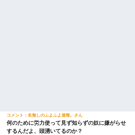
養子縁組してアメリカに子供を連れ帰った。→9・11で叔母夫婦が
亡くなってしまい…
32歳ワイ、34歳の可愛い女と付き合うも現実を知ってしまい無事
死亡・・・
三年働いてたパートを突然クビになった。しかし元職場の主要取
引先のトップが母方の叔父だったので…
名無しのふよふよ速報。
何のために労力使って見ず知らずの奴に嫌がらせ
するんだよ、頭湧いてるのか？