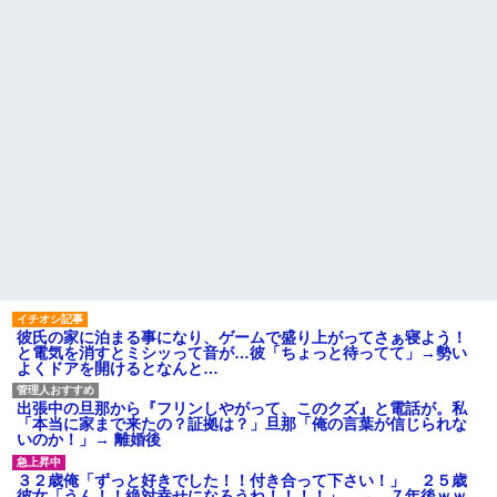
彼氏の家に泊まる事になり、ゲームで盛り上がってさぁ寝よう！
と電気を消すとミシッって音が…彼「ちょっと待ってて」→勢い
よくドアを開けるとなんと…
出張中の旦那から『フリンしやがって、このクズ』と電話が。私
「本当に家まで来たの？証拠は？」旦那「俺の言葉が信じられな
いのか！」→ 離婚後
３２歳俺「ずっと好きでした！！付き合って下さい！」 ２５歳
彼女「うん！！絶対幸せになろうね！！！！」 → ７年後ｗｗ