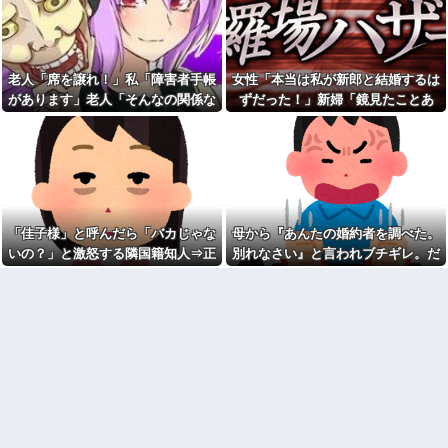
当？」監査ママ「来月には絶対
材ですよ」→ママは引き下がら
返すから…」→約束を信じて待
ず、勝手に持ち出しやがった！
った結果、警察に通報すること
【愕然】結婚1年で嫁が同僚と
になり…
急接近！？浮気の予感で眠れな
俺「お前ら親指の指紋を見て
い夜が続く理由がコレｗｗｗｗ
老人「席を譲れ！」私「障害者手帳
女性「本当は私が新郎と結婚するは
みろｗ」スレ民「何があるん
我が家のボドゲ趣味に「古臭
があります」老人「そんなの関係な
ずだった！」新婦「鏡見たことあ
だ？」→見た瞬間、思わず笑っ
いｗｗ」とマウントを取ってき
てしまう人が続出して…
い！」→暴言を浴びせられた直後、
る？」→披露宴が一瞬で騒然となっ
た義弟嫁、謎の対抗心でスマホ
40度近い熱と頭痛で朦朧とし
ゲームに100万単位の重課金＆借
周囲が動き出して…
て…
ながら病院行ったら、受付嬢が
金発覚で離婚確定！「お前らが
「予約のない人は診ません」と
ボドゲやってるのが悪い」と責
拒否された。タクシーを呼ぶた
任転嫁してきたんだがｗｗｗｗ
めの電話も貸してくれず...
クレーマーに「何十万の買い
今日は大館まげわっぱに詰め
物をしたと思ってるの！？」と
た弁当。豚ロースの塩こうじ＆
怒鳴られた。しかし合計は9217
「佳子様」と呼んだら「バカじゃな
母から『あんたの婚約者を調べた。
ガーリック焼き
円で…
いの？」と激怒する隣国籍知人⇒正
別れなさい』と言われブチギレ。だ
【しまった…】 コトメに追い
宅配のにーちゃんが米を配達
論で返したら大炎上w
が母に感謝した理由がこれ
出されたトメと二世帯住宅を建
してくれたら、さっきから外で
て、「２F(夫婦のエリア)には絶
話し声が…？「おすそ分けなら
対に上がらない」という約束を
五キロで良いんだけどなぁ」私
したが、早速破って2Fに上が...
(一体誰だよ?!)→夜、友人と飲ん
でいたらピンポーン→結果
熊本地震で居酒屋から温泉が
湧き出るｗｗｗｗｗｗｗｗ
なんなのよ！！！すごいわ掃
除！！！！
なぜ自民党批判だけは表現の
自由ではないのか
【ネット史】「鏡の中のアク
トレス事件」夫は正しかったの
【動画】高校生さん、文化祭
に、なぜ喧嘩は終わらなかった
でコーヒーカップを作って大盛
のか
りあがり←なんかどっかで見た