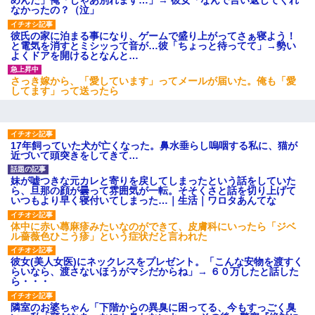
めんだ」俺「じゃあ別れます…」→ 彼女「なんで言い返してくれ
近所のお寺に住み込みで手伝いしてる知的障害のオッサンがい
なかったの？（泣」
た。ある日、オッサンが火かき棒を持って顔を真っ赤にしながら
走り回っていて…
彼氏の家に泊まる事になり、ゲームで盛り上がってさぁ寝よう！
と電気を消すとミシッって音が…彼「ちょっと待ってて」→勢い
よくドアを開けるとなんと…
裁判官「お互いに最後に言いたいことはありますか」バカ夫
「…」A「夫を一発殴らせてほしい」裁判官「どうぞ」
さっき嫁から、「愛しています」ってメールが届いた。俺も「愛
してます」って送ったら
旦那の元嫁「離婚したとはいえ、私が本来の妻。許可なく結婚す
るなんてどういう神経してるの？離婚届を記入して持って来い」
→笑いが止まらなくなり・・・
17年飼っていた犬が亡くなった。鼻水垂らし嗚咽する私に、猫が
近づいて頭突きをしてきて…
彼女(37)の情欲がえげつない件ｗｗｗｗｗｗｗ
妹が嘘つきな元カレと寄りを戻してしまったという話をしていた
ら、旦那の顔が曇って雰囲気が一転。そそくさと話を切り上げて
【GJ!】会社から帰宅中、広い駐車場にエンジンかけっ放しの車を
いつもより早く寝付いてしまった…｜生活｜ワロタあんてな
発見。しかも「ヒィ～」みたいな声も聞こえてきたので気になっ
て近寄ったら女の子がおっさんの下敷きになってた
体中に赤い蕁麻疹みたいなのができて、皮膚科にいったら「ジベ
ル薔薇色ひこう疹」という症状だと言われた
13歳娘が元嫁のところから逃げてきた。どう扱ったらいいのかわ
彼女(美人女医)にネックレスをプレゼント。「こんな安物を渡すく
からない
らいなら、渡さないほうがマシだからね」→ ６０万したと話した
ら・・・
わい(42)渋谷の夜のサービスで19の女の子にゴックンさせた結果
隣室のお婆ちゃん「下階からの異臭に困ってる、今もすっごく臭
ｗｗｗｗｗｗｗｗ