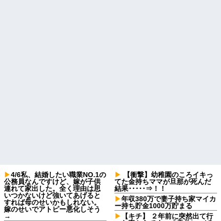
4/6私、結婚したい職業NO.1の
【衝撃】幼稚園のころイキっ
公務員なんですけど、嫁が子供
てた金持ちママが旦那が死んだ
連れて家出した。全く理由は思
結果･････⇒！！
いつかないけど強いてあげると
年収380万で妻子持ち家マイカ
すれば母のせいかもしれない。
ー持ち貯金1000万貯まる
嫁のせいでアトピー悪化しそう
→
【キチ】 ２年前に突然出て行