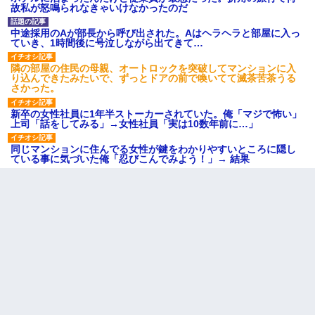
故私が怒鳴られなきゃいけなかったのだ
中途採用のAが部長から呼び出された。Aはヘラヘラと部屋に入っ
ていき、1時間後に号泣しながら出てきて…
隣の部屋の住民の母親、オートロックを突破してマンションに入
り込んできたみたいで、ずっとドアの前で喚いてて滅茶苦茶うる
さかった。
新卒の女性社員に1年半ストーカーされていた。俺「マジで怖い」
上司「話をしてみる」→女性社員「実は10数年前に…」
同じマンションに住んでる女性が鍵をわかりやすいところに隠し
ている事に気づいた俺「忍びこんでみよう！」→ 結果