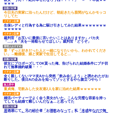
ｗｗｗ
今日夫の実家に泊ったんだけど、朝起きたら股間がなんかモッコ
リしてた
生保レディと行為する為に駆け引きしてみた結果ｗｗｗｗｗｗｗ
ｗｗｗｗｗ
裁判官「お互いに最後に言いたいことはありますか」バカ夫
「…」A「夫を一発殴らせてほしい」裁判官「どうぞ」
妻「ずっと好きだった人と一緒になりたいから、わかれてくださ
い」→離婚後、娘と実家で生活してると…
彼女にプロポーズしてOK貰った俺、告げられた結婚条件にブチ切
れて無事婚約破棄・・・
全く親しくないママ友Aから突然「飲み会しよう」と誘われたがお
断りした。後日Aの企みを知ってゾッとするやら腹立つやら！
童貞俺、宅飲みした女友達2人を家に泊めた結果ｗｗｗｗｗｗ
婚活パーティーでよく会う美女がいた。こんな完璧な容姿を持っ
てしても結婚て難しいんだなぁ…と思ってた
居酒屋にて。兄の紹介者「お酒飲みなって」私「未成年なので無