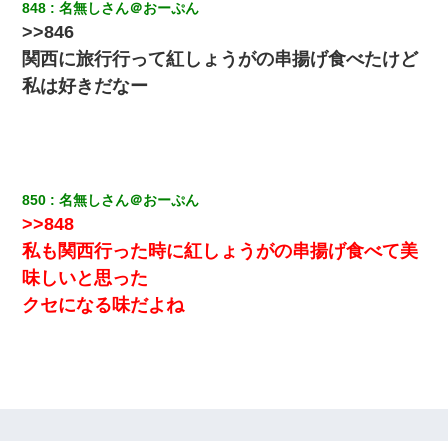
された弟が、大学進学のために一人暮らししたいと言い出した。
848
名無しさん＠おーぷん
>>846
関西に旅行行って紅しょうがの串揚げ食べたけど
私が遺産を相続。→それを知った義両親が「旅行代金を出せ！」
「リフォーム費用を負担しろ！」「金の管理は私達がする！」と
私は好きだなー
浅ましくも集りにきた。
妻「ずっと好きだった人と一緒になりたいから、わかれてくださ
い」→離婚後、娘と実家で生活してると…
850
名無しさん＠おーぷん
【まぬけ】夫「離婚だ！」私「わかった。で？」夫「慰謝料
だ！」私「いいけど弁護士通して。私も請求する」夫「」
>>848
私も関西行った時に紅しょうがの串揚げ食べて美
【衝撃】婚約者「兄と結婚はするけど嫁入りするわけじゃない。
味しいと思った
お互い干渉はしないようにしましょう」→ その後に結納金の話を
したので、母が・・・
クセになる味だよね
【衝撃】ある工場に配属すると、女の人がみんな退職してしま
う。会社「仕事がハードだし田舎で娯楽も少ないからキツイの
か…」→ 実際は違った
中途採用のAが部長から呼び出された。Aはヘラヘラと部屋に入っ
ていき、1時間後に号泣しながら出てきて…