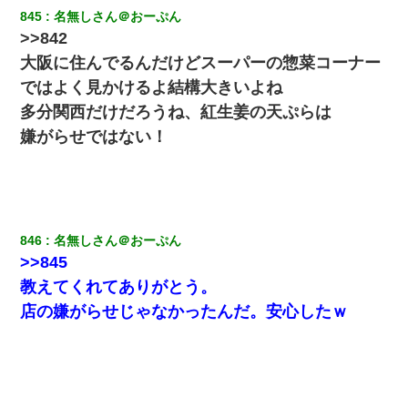
小2の頃、妹と昼寝してたら家が火事になってて気づくと逃げ場が
845
名無しさん＠おーぷん
なかった。妹を抱き締めて「ﾀﾋんじゃうよ」って泣いてたら…
>>842
大阪に住んでるんだけどスーパーの惣菜コーナー
妊娠中に「おいこのブタ女！てめー席譲れ！」と絡まれ腹を殴る
真似された。泣きながら夫に話すと一年後に…
ではよく見かけるよ結構大きいよね
多分関西だけだろうね、紅生姜の天ぷらは
最近うちの庭に知らない男の人がしょっちゅう入ってくる。それ
嫌がらせではない！
を職場で愚痴ったら、同僚男性が怒鳴りつけてきた。
夫に癌の余命宣告。その闘病中に長女から信じられない言葉を受
けた
846
名無しさん＠おーぷん
３２歳俺「ずっと好きでした！！付き合って下さい！」 ２５歳
>>845
彼女「うん！！絶対幸せになろうね！！！！」 → ７年後ｗｗ
ｗｗｗ
教えてくれてありがとう。
店の嫌がらせじゃなかったんだ。安心したｗ
元旦那から復縁要請。息子「最新型のiPhoneも買えない貧乏は嫌
だ、再婚して」私「なら父親と暮らせ」息子「やった＾＾」私
（もう手遅れだったんだな…）
スマホを与えられて、中学卒業する頃にはすっかり女叩きに洗脳