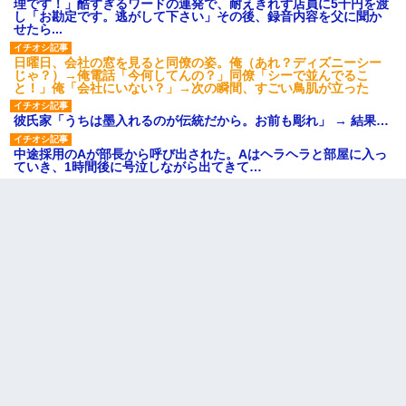
理です！」酷すぎるワードの連発で、耐えきれず店員に5千円を渡
し「お勘定です。逃がして下さい」その後、録音内容を父に聞か
せたら...
日曜日、会社の窓を見ると同僚の姿。俺（あれ？ディズニーシー
じゃ？）→俺電話「今何してんの？」同僚「シーで並んでるこ
と！」俺「会社にいない？」→次の瞬間、すごい鳥肌が立った
彼氏家「うちは墨入れるのが伝統だから。お前も彫れ」 → 結果…
中途採用のAが部長から呼び出された。Aはヘラヘラと部屋に入っ
ていき、1時間後に号泣しながら出てきて…