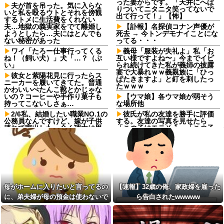
った妻からです。「天井にへば
夫が首を吊った。気に入らな
りついてニタニタ笑ってないで
いと私を殴るウトとそれを傍観
出て行って！」【怖】
するトメに生活費をくれない
夫…地獄の義実家をでて離婚し
【訃報】名探偵コナン声優が
ようとしたら…夫にはとんでも
死去 → 今トンデモナイことにな
ない秘密があった
ってる・・・
ワイ「たろー仕事行ってくる
義母「服装が失礼よ」私「お
ね！（飼い犬）」犬「…？（ぷ
互い様ですよね〜」今までイビ
い」
られ続けてきた私が義姉の披露
宴で大暴れｗｗ義親族に「ひっ
彼女と紫陽花見に行ったらス
ぱたきますよ」と釘を刺したっ
ニーカーを履いてきてた。普通
たｗｗｗ
かわいいぺたんこ靴とかじゃな
いの？コーヒーや手作り菓子も
【ウマ娘】各ウマ娘が弱そう
持ってこないしさぁ…
な場所他
2/6私、結婚したい職業NO.1の
彼氏が私の友達を勝手に評価
公務員なんですけど、嫁が子供
する。友達の写真を見せたら
連れて家出した。全く理由は思
「この子はモテそう」「この子
いつかないけど強いてあげると
は彼氏できなさそう」
すれば母のせいかもしれない。
【悲報】Vアンチさん、劇場版
嫁のせいでアトピー悪化しそう
メイドインアビスの主題歌がVチ
→
ューバーで壊れてしまうｗｗｗ
【驚愕】 新幹線じゃなく『帰
ｗｗｗｗｗｗｗｗ
省費4000円』安くなる在来線で
【速報】村上26本 大谷26本
帰省した結果ｗｗｗｗｗ
wwwwwwwwwwwwwwwwww
母がホームに入りたいと言ってるの
【速報】32歳の俺、家政婦を雇った
子供がバイトで貯めた資金で
wwwwwwwwwwww
に、弟夫婦が母の預金は使わないで
ら告白されたwwwww
旅行中の話だけど、ちょっとお
ママ「子供がお絵かきに使う
金足りないから貸してくれる？
と言ってきた。我が弟ながら情けな
からアルコールマーカーを貸し
って連絡きた
てクレクレ」私「これ１本４０
くて溜息が出る
私「50万円使ったって本
０円するんで幼児には高価な画