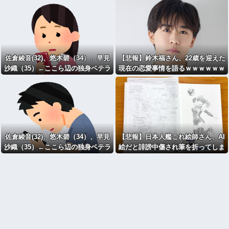
佐倉綾音(32)、悠木碧（34）、早見
【悲報】鈴木福さん、22歳を迎えた
沙織（35）←ここら辺の独身ベテラ
現在の恋愛事情を語るｗｗｗｗｗｗ
ン声優ｗｗｗ
ｗｗｗｗ
佐倉綾音(32)、悠木碧（34）、早見
【悲報】日本人艦これ絵師さん、AI
沙織（35）←ここら辺の独身ベテラ
絵だと誹謗中傷され筆を折ってしま
ン声優ｗｗｗ
う・・・・・・・・・