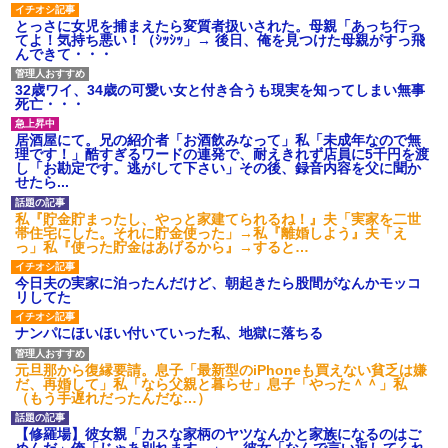
とっさに女児を捕まえたら変質者扱いされた。母親「あっち行っ
てよ！気持ち悪い！（ｼｯｼｯ」→ 後日、俺を見つけた母親がすっ飛
彼女との行為を録画した結果→衝撃の事実が判明したｗｗｗｗｗ
んできて・・・
ｗ
32歳ワイ、34歳の可愛い女と付き合うも現実を知ってしまい無事
死亡・・・
ホテルに泊まったんだけど従業員が最悪だった。折角の旅行で何
故私が怒鳴られなきゃいけなかったのだ
居酒屋にて。兄の紹介者「お酒飲みなって」私「未成年なので無
理です！」酷すぎるワードの連発で、耐えきれず店員に5千円を渡
し「お勘定です。逃がして下さい」その後、録音内容を父に聞か
せたら...
【修羅場】彼女親「カスな家柄のヤツなんかと家族になるのはご
めんだ」俺「じゃあ別れます…」→ 彼女「なんで言い返してくれ
なかったの？（泣」
私『貯金貯まったし、やっと家建てられるね！』夫「実家を二世
帯住宅にした。それに貯金使った」→私『離婚しよう』夫「え
っ」私『使った貯金はあげるから』→すると…
嫁に不倫されたから嫁と不倫相手に1000万の慰謝料請求した
今日夫の実家に泊ったんだけど、朝起きたら股間がなんかモッコ
リしてた
小学生の息子が急に様子がおかしくなった。私「理由を聞いても
『わかんない！』って怒鳴り付けてくるし、困っってる」旦那
ナンパにほいほい付いていった私、地獄に落ちる
「話してみるよ」→ 後日・・・
元旦那から復縁要請。息子「最新型のiPhoneも買えない貧乏は嫌
だ、再婚して」私「なら父親と暮らせ」息子「やった＾＾」私
（もう手遅れだったんだな…）
彼氏家「うちは墨入れるのが伝統だから。お前も彫れ」 → 結果…
【修羅場】彼女親「カスな家柄のヤツなんかと家族になるのはご