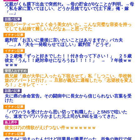
され彼氏が逆切れ。「何クラク
父親がくも膜下出血で突然ﾀﾋ。→母の貯金が0なことが判明。→母
ション鳴らしてんだ！降りてこ
「私を家に置いてほしい、どうか見捨てないで(土下座」俺・嫁
いよ！」と怒鳴りだし...
「…」
【衝撃】報酬100万円超の治験
募集がこちらｗｗｗｗｗ(※画像
婚活パーティーでよく会う美女がいた。こんな完璧な容姿を持っ
あり)
てしても結婚て難しいんだなぁ…と思ってた
【ネット騒然】惨殺されたタ
ワマン頂き女子のこの動画、す
裁判官「お互いに最後に言いたいことはありますか」バカ夫
げえええええｗｗｗｗｗｗｗｗ
「…」A「夫を一発殴らせてほしい」裁判官「どうぞ」
ｗｗｗ
【愕然】白のクラウン俺氏、
３２歳俺「ずっと好きでした！！付き合って下さい！」 ２５歳
高速道路左車線を制限速度で走
彼女「うん！！絶対幸せになろうね！！！！」 → ７年後ｗｗ
った結果wwwwwwwwwwww
ｗｗｗ
百年の恋12-899 食べた量を
張り合ってくる
義兄嫁「娘が大学に入ったら下宿させて」私「しつこい、学校斡
【悲報】佐藤輝明・・・２軍
旋のアパートに行け」→ 旦那が義兄に通報したら「志望校を変え
でも盛大にやらかす←あまり悲
ろ！」とキレて・・・
しませないでくれ
夫に癌の余命宣告。その闘病中に長女から信じられない言葉を受
けた
「パワハラを受けたから思い切って転職した」とSNSで呟いた
ら、速攻でパワハラかました元上司がLINEを送ってきた。
彼女(37)の情欲がえげつない件ｗｗｗｗｗｗｗ
ホテルに泊まったんだけど従業員が最悪だった。折角の旅行で何