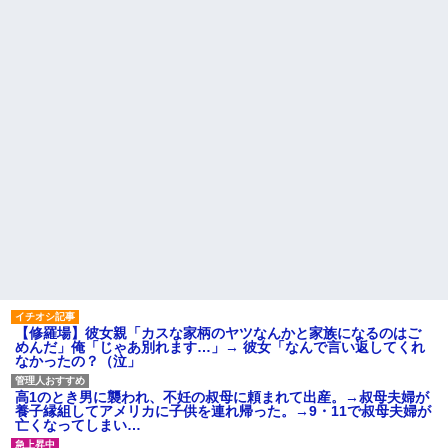
ことあると話題に
クソ男「専業主婦は昼間寝て
られていいよなぁ。俺なんか忙
【悲報】タトゥー彫師23年目
しくて寝る暇ねーもん。どうせ
店長「タトゥー入れにくるやつ
暇でしょ？俺のＤＶＤコピっと
99%バカです」
いてよ」
【画像】女芸人の吉住さん、
【驚愕】養育費を払い続けた
メイクしたら普通に美人の部類
結果…元妻の裏切りが判
だった→ご覧くださいw w w w
明！！！その理由がこれｗｗｗ
w w w w
ｗ
ATMで俺が暗証番号を入力し
職場で電話を取った新入社員
終わった瞬間に、後ろに並んで
の女子がヒワイなことを言われ
いた外国人風の女がこちらに荷
てショックを受けたことがあっ
物をばらまきやがった。俺（う
た
っぜぇ。引き落としキャンセル...
主な税金の成り立ちを調べて
ハードオフに売っていた4万
みたよ
4000円のフィギュアがヤバすぎ
るｗｗｗｗｗｗ「こんな高い
の？ｗｗ」「逆に超安い」
私「ちょっと、人の家の金庫
触らないでよ！」キチママ『そ
こに金庫があったから、開けて
みようとしただけ☆』義兄「泥
【修羅場】彼女親「カスな家柄のヤツなんかと家族になるのはご
は出てけ！二度と来るな！」結
めんだ」俺「じゃあ別れます…」→ 彼女「なんで言い返してくれ
果・・・
なかったの？（泣」
私「初めて飲む味だけどなん
のお茶？」彼「ちっ！」私「」
高1のとき男に襲われ、不妊の叔母に頼まれて出産。→叔母夫婦が
【GIF】JSのカンチョーワロ
養子縁組してアメリカに子供を連れ帰った。→9・11で叔母夫婦が
タ
亡くなってしまい…
後続車にクラクションを鳴ら