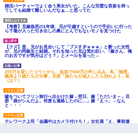
婚活パーティーでよく会う美女がいた。こんな完璧な容姿を持っ
てしても結婚て難しいんだなぁ…と思ってた
【考察】兄嫁急死の1年後、兄が引越すというので手伝いに行った
ら下着が入った引き出しの奥にとんでもないモノを見つけた
【クズ】昔、兄がお見合いして「ブスすぎｗｗｗ」と断った女性
が、兄の同級生と結婚。それを知った兄は荒れ狂い、｢嫁さん、俺
のお古ですが気分はどう？」とメールを送った→
200万を貸したコウトから、追加で400万の申し込み、私「無理。
義弟より娘たちが大事」旦那「娘たちが成人したら別れよう」私
（は？）
嘘をついてフリン旅行へ出かけた嫁→翌日、嫁「ただいま～」旦
那「娘がシんだよ。何度も連絡したのに…」嫁「えっ」→なん
と・・・
テレワーク上司「会議中はカメラ付けろ！」女社員「え、事前連
絡無しは無理」上司「いいから付けろ！」→