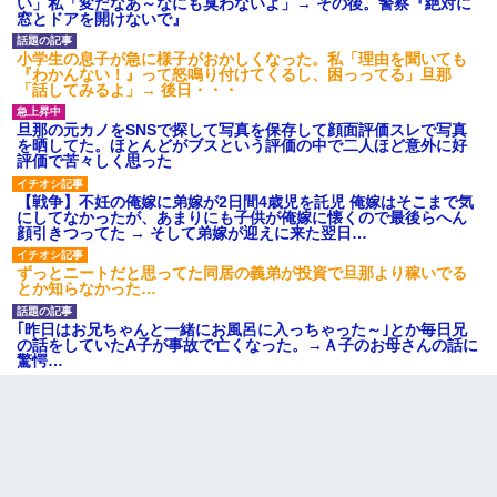
い」私「変だなあ～なにも臭わないよ」→ その後。警察『絶対に
窓とドアを開けないで』
とっさに女児を捕まえたら変質者扱いされた。母親「あっち行っ
小学生の息子が急に様子がおかしくなった。私「理由を聞いても
てよ！気持ち悪い！（ｼｯｼｯ」→ 後日、俺を見つけた母親がすっ飛
『わかんない！』って怒鳴り付けてくるし、困っってる」旦那
んできて・・・
「話してみるよ」→ 後日・・・
旦那の元カノをSNSで探して写真を保存して顔面評価スレで写真
同じマンションに住んでる女性が鍵をわかりやすいところに隠し
を晒してた。ほとんどがブスという評価の中で二人ほど意外に好
ている事に気づいた俺「忍びこんでみよう！」→ 結果
評価で苦々しく思った
【戦争】不妊の俺嫁に弟嫁が2日間4歳児を託児 俺嫁はそこまで気
にしてなかったが、あまりにも子供が俺嫁に懐くので最後らへん
嫁が涙声で『会いたいね』とか言っているのが聞こえた。俺「こ
顔引きつってた → そして弟嫁が迎えに来た翌日…
んな時間に誰と電話してんの？」嫁「ごめんなさい…！（大号
泣」俺（キターー）→
ずっとニートだと思ってた同居の義弟が投資で旦那より稼いでる
とか知らなかった…
俺「初対面でなに言ったか覚えてる？」嫁「臭いんだよ！キモオ
タ？だっけ？」俺「だいたい合ってる。で、なんで告白してきた
｢昨日はお兄ちゃんと一緒にお風呂に入っちゃった～｣とか毎日兄
の？」→
の話をしていたA子が事故で亡くなった。→Ａ子のお母さんの話に
驚愕…
｢昨日はお兄ちゃんと一緒にお風呂に入っちゃった～｣とか毎日兄
の話をしていたA子が事故で亡くなった。→Ａ子のお母さんの話に
驚愕…
高1のとき男に襲われ、不妊の叔母に頼まれて出産。→叔母夫婦が