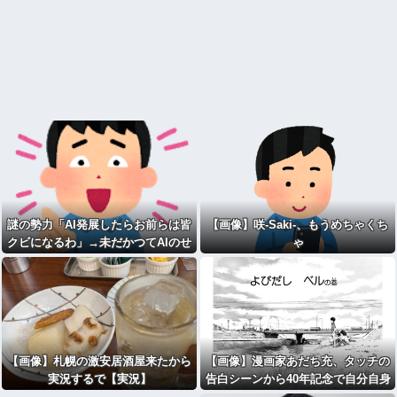
謎の勢力「AI発展したらお前らは皆
【画像】咲-Saki-、もうめちゃくち
クビになるわ」→未だかつてAIのせ
ゃ
いで失業したG民が0人の理由
【画像】札幌の激安居酒屋来たから
【画像】漫画家あだち充、タッチの
実況するで【実況】
告白シーンから40年記念で自分自身
が浅倉南になりきり投稿ｗｗ