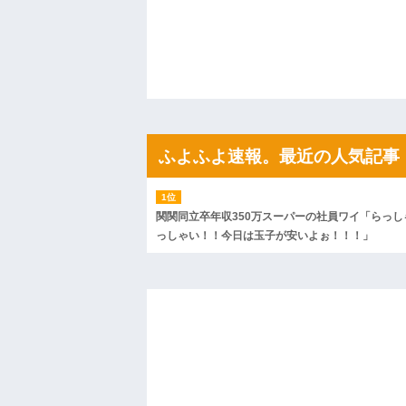
「浮気してない？」と確認されたが事実無
探...
ハードオフに売っていた4万4000円のフ
「こんな高いの？ｗｗ」「逆に超安い」
私「ちょっと、人の家の金庫触らないで
たから、開けてみようとしただけ☆』義兄
果・・・
私「初めて飲む味だけどなんのお茶？」
【GIF】JSのカンチョーワロタ
後続車にクラクションを鳴らされ彼氏が
ふよふよ速報。最近の人気記事
んだ！降りてこいよ！」と怒鳴りだし...
【衝撃】報酬100万円超の治験募集がこち
【ネット騒然】惨殺されたタワマン頂き
ｗｗｗｗｗｗｗｗｗｗ
関関同立卒年収350万スーパーの社員ワイ「らっし
【愕然】白のクラウン俺氏、高速道路左
っしゃい！！今日は玉子が安いよぉ！！！」
wwwwwwwwwwww
百年の恋12-899 食べた量を張り合って
【悲報】佐藤輝明・・・２軍でも盛大に
れ