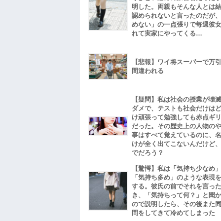
明した。両親もそんな人とは
認められないと言ったのだが
めない」の一点張りで毎週彼
れて実家にやってくる…
【悲報】ワイ将スーパーで万
間違われる
【疑問】私は社会の授業が壊
ダメで、テストも社会だけは
け頑張って勉強しても赤点ギ
だった。その歴史上の人物の
事はすべて覚えているのに、
けが全く出てこないんだけど
でだろう？
【驚愕】私は「気持ち少なめ
「気持ち多め」のような表現
する。彼氏の前でそれを言っ
き、「気持ちって何？」と聞
ので説明したら、その後また
問をしてきて冷めてしまった