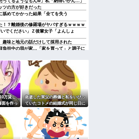
売ってるようなもんw」私「納得いかん…」
ッツの方が好きだった
に舐めてかかった結果「全てを失う
た！？離婚後の修羅場がヤバすぎるｗｗｗｗ
研いでください」Ｚ後輩女子「よんしょ
、趣味と地元の話だけして採用された
額負担中の我が家…「家を買って」と調子に
来を教えてあげた結果←息根を止める返しで
の？「現実」と「妄想」の境界が崩れるって
ガチのマジで可愛過ぎてワイらをドキドキさ
新幹線乗ってウチ（東北）に泊まりにおいで
パパも一人で乗った」とか時代錯誤すぎ！治
遠出させようとする無神経義母にブチ切れ
10万貸し
急逝した実父の葬儀と私をいびっ
った。他所のお宅をピンポンして「あそぼ
書面を作っ
ていたコトメの結婚式が同じ日に
レクレしてた。田舎では普通のことだったの
果・・・
なってしまった。無理にでも来い
ママで政治家系のショートの人全然いない
と言われてしまい...
多い、バランスが悪い」と酷評してたトメ。
スが取りにくい字ねぇ～あたち自分の名前だ
とかで座って膝の位置より低い高さのテーブ