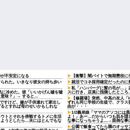
神が不安定になる
【衝撃】闇バイトで無期懲役に
けられた。いきなり彼女の持ち歩い
就活でコネ採用確定だったのに
私「ハンバーグに髪の毛が…」
一気に冷めた。彼「いいかげん嘘を嘘
スに行き、店員に指摘したところ
意味？」→ すると…
【修羅場】突然、中高の友人「H
なんですけど、嫁が子供連れて家出し
ずれも同じ学校の生徒で、クラス委
げるとすれば母のせいかもしれな
由が・・・
1/2義弟娘「ママのアソコには
るウトとそれを傍観するトメに生活
よ！」あー…だからいつも肌を隠
しようとしたら…夫にはとんでもな
な事になっちゃうよ…→面倒な事
公園で飯食ってたら隣のオッサ