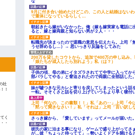
な
9月に付き合い始めたけどこの、この人と結婚はない
で重体になっているらしく…
朝起きたら嫁がいなかった。俺（嫁も嫁実家も電話に出
ると、嫁と嫁両親と知らない男が２人・・・
転職先が決まったので退職の意思を伝えたら。上司「
うせ辞めるし…）→ 思いっきり反論をしてみた
200万を貸したコウトから、追加で400万の申し込み
「娘たちが成人したら別れよう」私（は？）
子供の頃、母の弟にイタズラされてて中学に入ってか
部バラしてやる」と脅迫されたので両親に全部話した
の社
妹が嘘つきな元カレと寄りを戻してしまったという話
い！！
一転。そそくさと話を切り上げていつもより早く寝付
」
上司「何なの、この書類！！」私「あの‥」上司「今
「黙って聞きなさい！」私「それは」上司「言い訳し
えてく
さっき嫁から、「愛しています」ってメールが届いた
・・・
彼氏の家に泊まる事になり、ゲームで盛り上がってさ
が…彼「ちょっと待ってて」→勢いよくドアを開ける