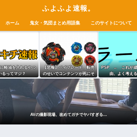
ふよふよ速報。
ホーム
鬼女・気団まとめ用語集
このサイトについて
に軽油を入れるやつ
【悲報】ベイブレード、転売
PSP ← これが
いるってマジ？
のせいでコンテンツが死にそ
由、よく考え
う
AVの撮影現場、改めてガチでヤバすぎる…