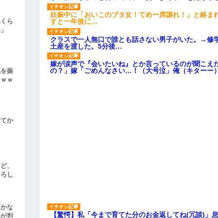
妊娠中に「おいこのブタ女！てめー席譲れ！」と絡ま
すと一年後に…
いくら
い」
クラスで一人無口で誰とも話さない男子がいた。→修
土産を渡した。5分後…
嫁が涙声で『会いたいね』とか言っているのが聞こえ
の？」嫁「ごめんなさい…！（大号泣」俺（キターー
気を振
ｗｗｗ
してか
けど、
よろし
頃かな
【驚愕】私「今まで育てた分のお金返してね(冗談)」息
事が判