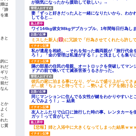
が病気になったから援助して欲しい」→
結婚は
、「諦
妻「ずっと好きだった人と一緒になりたいから、わか
女を連
してると…
ワイ144kg彼女98kgデブカップル、1年間毎日行為し
引きと
ミスした新人(
)に冗談で「行為させてくれたら許し
私が遺産を相続。→それを知った義両親が「旅行代金
ろ！」「金の管理は私達がする！」と浅ましくも集り
滅的に
隣の部屋の住民の母親、オートロックを突破してマン
どれだ
ドアの前で喚いてて滅茶苦茶うるさかった。
リギリ
やった
彼氏の家に泊まる事になり、ゲームで盛り上がってさ
名前だ
が…彼「ちょっと待ってて」→勢いよくドアを開ける
、なん
同じマンションに住んでる女性が鍵をわかりやすいと
んでみよう！」→ 結果
」とか
をよく
友人とふたりで山口に旅行した時の事。レンタカーを
たと
ガッ！って音がして…
かれた
同じ質
【悲報】姉と入浴中に大きくなってしまった結果ｗｗ