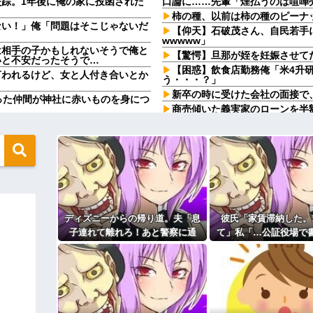
踪。1年後に俺の家に投函された
口論に……先輩「煙払うのは喧嘩
柿の種、以前は柿の種のピーナ
ない！」俺「問題はそこじゃないだ
【仰天】石破茂さん、自民若手
wwwww」
は相手の子かもしれないそうで俺と
【驚愕】旦那が姪を妊娠させて
いと不安だったそうで…
【困惑】飲食店勤務俺「米4升
言われるけど、女と人付き合いとか
う・・・？」
新卒の時に受けた会社の面接で
った仲間が神社に赤いものを身につ
商売傾いた義実家のローンを半
乗るトメに住む場所がなくなる未
年翌日にInstagram更新し
スカッとｗ
統合失調症って何がどうヤバい
ない８８円に大行列をなす都民コチ
マジ？
【画像】最新の浜辺美波さん、
ちいかわの画像を食わせてっ
せてしまうw w w w w w w他
がってしまうw w w w w
義母「小学生になったら一人で
uberさん、直美でコメント欄が炎
♪」と会うたびしつこい……「昔
安も防犯も無視して女児を一人で
ディズニーからの帰り道。夫「息
彼氏「家賃滞納した。
ジで可愛過ぎてワイらをドキドキさ
【前編】自分の息子が放置子だ
子連れて離れろ！あと警察に通
て」私「…公証役場で
ー」と家に上がり込みおやつをク
りの電話が入った。全く心当たりの
でママ友に怒鳴られ仰天
報！」私「助けて！」駅員「どう
てきたら考える」→結
しました！？」→トンデモナイこ
今のママ本当若いよね。小学生
あるんだよ！洗っても落ちないんだ
とに…
私が考えた娘の名前を「画数が
ね。こんな田舎で刺青バレたら面
命名式に娘を抱っこして「バラン
いっきらーい」
中や出張中のもの)が送られ、嫁に
座高がすごく高いので、カフェ