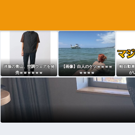
洋服の青山、空調ウェアを発
【画像】白人のケツｗｗｗｗ
軽自動車
売ｗｗｗｗｗｗ
ｗｗｗｗ
が