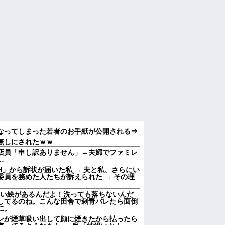
なってしまった若者のお手紙が公開される⇒
無しにされたｗｗ
店員「申し訳ありません」→夫婦でファミレ
…
」から訴状が届いた私 → 夫と私、さらにい
員を務めた人たちが訴えられた → その理
黒い絵があるんだよ！洗っても落ちないんだ
してるのね。こんな田舎で刺青バレたら面倒
に。
ンが煙草吸い出して顔に煙きたから払ったら