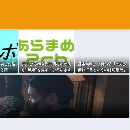
成功した理
夫・ひろゆき氏に西村ゆか氏
基本無料より買い切りの方が
ると謎
が“離婚”を提示「ひろゆき＆
優れてるというのは幻想だよ
いずみ新党（仮）」の届け出
な
を知らされず激怒 [582792952]