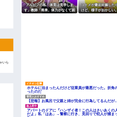
根だったので全否定→嫁が親戚の
ルが苦痛だ
アルビノの私「体育は見学しま
コトメが最近妊娠した
主な税金の成り立ちを調べてみ
ィギュアがヤバすぎるｗｗｗｗｗｗ
す」教師「将来、体力がなくて困
けど、様子がおかしい
るぞ？我慢して走れ！」→結果、
な予感がして、コトメ
よ！」キチママ『そこに金庫があっ
膝を痛めて・・・
電話したら...
「泥は出てけ！二度と来るな！」結
彼「ちっ！」私「」
逆切れ。「何クラクション鳴らして
らｗｗｗｗｗ(※画像あり)
女子のこの動画、すげえええええｗ
ゃいら
車線を制限速度で走った結果
くる
やらかす←あまり悲しませないでく
ホテルに泊まったんだけど従業員が最悪だった。折角
ったのだ
【悲報】お風呂で父親と姉が完全に行為してるんだが..
アパートのドアに『ハンザイ者！この人はさいあくの
だよ」私「はあ」→警察に行き、見回りで犯人が捕ま