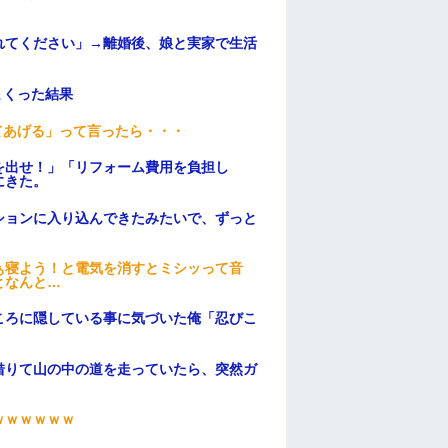
れてください」→離婚後、娘と実家で生活
まくった結果
てあげる」って言ったら・・・
を出せ！」「リフォーム費用を負担し
にきた。
ションに入り込んできたみたいで、ずっと
ぁ寝よう！と電気を消すとミシッって音
となんと…
ころに隠している事に気づいた俺「忍びこ
借りて山の中の道を走っていたら、突然ガ
ｗｗｗｗｗｗ