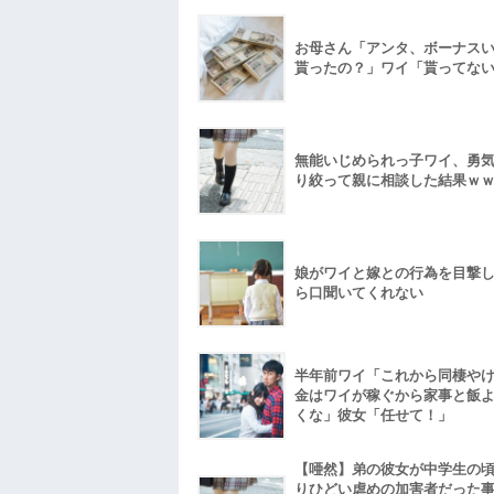
お母さん「アンタ、ボーナス
貰ったの？」ワイ「貰ってな
無能いじめられっ子ワイ、勇
り絞って親に相談した結果ｗ
娘がワイと嫁との行為を目撃
ら口聞いてくれない
半年前ワイ「これから同棲や
金はワイが稼ぐから家事と飯
くな」彼女「任せて！」
【唖然】弟の彼女が中学生の
りひどい虐めの加害者だった