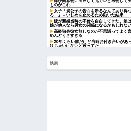
嫁が同窓会に出席して元カレと再会して失
ものがこれ...
女子「貴公子の告白を断るなんてあり得
ろ…」→いじめを止めるため動いた結果…
嫁が新婚当時の不倫を自白してきた。娘
娘が他人なら男女の関係になるかもしれな
高齢独身彼女無しなのが不思議ってよく
めんどくさすぎる
20年くらい前だけど当時お付き合いがあ
けちゃいけないと言ってた
【衝撃】ジャンポケ斉藤の妻さん、夫の求刑7
SNS民をザワつかせてしまう…
【悲報】昨日の銀だこ、８８人しか買え
ラ・・・
【画像】セブンイレブンのバイト「AIに
と………できた！」→とんでもないものが出来上
【超絶悲報】東科大医学部卒の美人YouT
上してしまう…
【画像】最新の浜辺美波さん、ガチのマ
せてしまうw w w w w w w
会社に突然「嫁に手を出しただろ」と怒
ない俺だったが、事態は思わぬ展開に…
1/2義弟娘「ママのアソコには黒い絵が
よ！」あー…だからいつも肌を隠してるの
倒...
家に職場の女性A子と写った写真(外回り