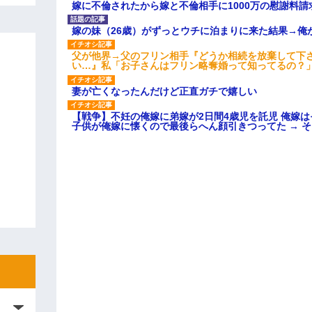
嫁に不倫されたから嫁と不倫相手に1000万の慰謝料請
嫁の妹（26歳）がずっとウチに泊まりに来た結果→俺
父が他界→父のフリン相手『どうか相続を放棄して下
い…』私「お子さんはフリン略奪婚って知ってるの？」
妻が亡くなったんだけど正直ガチで嬉しい
【戦争】不妊の俺嫁に弟嫁が2日間4歳児を託児 俺嫁
子供が俺嫁に懐くので最後らへん顔引きつってた → 