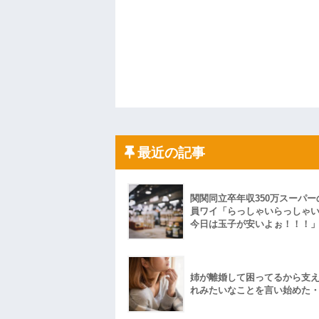
最近の記事
関関同立卒年収350万スーパー
員ワイ「らっしゃいらっしゃ
今日は玉子が安いよぉ！！！
姉が離婚して困ってるから支
れみたいなことを言い始めた