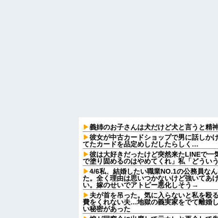
義姉のお子さんは犬だけど犬と言うと精
彼女が中古カードショップで男に話しか
てたカードを品定めしだしたらしく…
彼は大好きだったけど突然来たLINEで
で塗り固めるのはやめてくれ」私「どういう
4/6私、結婚したい職業NO.1の公務員
た。全く理由は思いつかないけど強いてあ
い。嫁のせいでアトピー悪化しそう→
夫が首を吊った。気に入らないと私を殴
費をくれない夫…地獄の義実家をでて離婚
い秘密があった