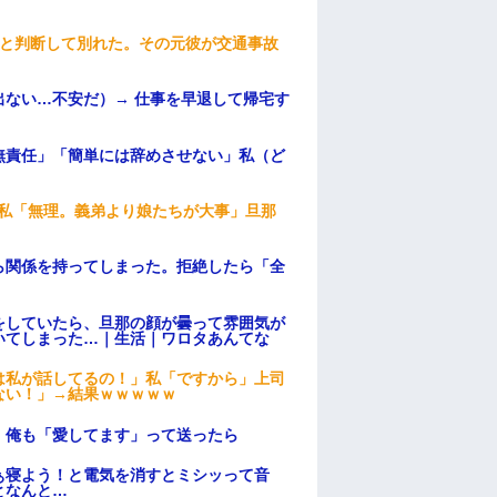
わと判断して別れた。その元彼が交通事故
ない…不安だ）→ 仕事を早退して帰宅す
無責任」「簡単には辞めさせない」私（ど
、私「無理。義弟より娘たちが大事」旦那
ら関係を持ってしまった。拒絶したら「全
。
をしていたら、旦那の顔が曇って雰囲気が
いてしまった…｜生活｜ワロタあんてな
は私が話してるの！」私「ですから」上司
ない！」→結果ｗｗｗｗｗ
。俺も「愛してます」って送ったら
ぁ寝よう！と電気を消すとミシッって音
となんと…