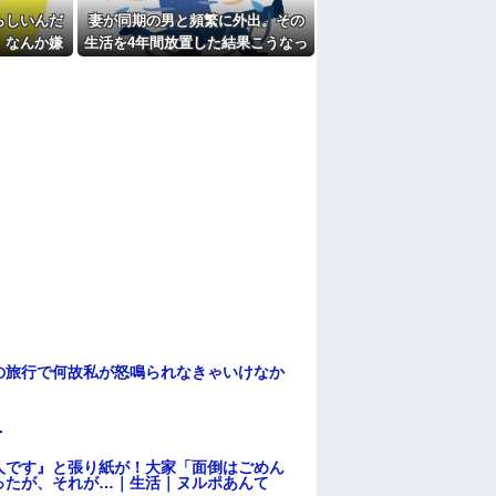
らしいんだ
妻が同期の男と頻繁に外出。その
たよ
。なんか嫌
生活を4年間放置した結果こうなっ
にこっそり
た
の旅行で何故私が怒鳴られなきゃいけなか
.
人です』と張り紙が！大家「面倒はごめん
ったが、それが…｜生活｜ヌルポあんて