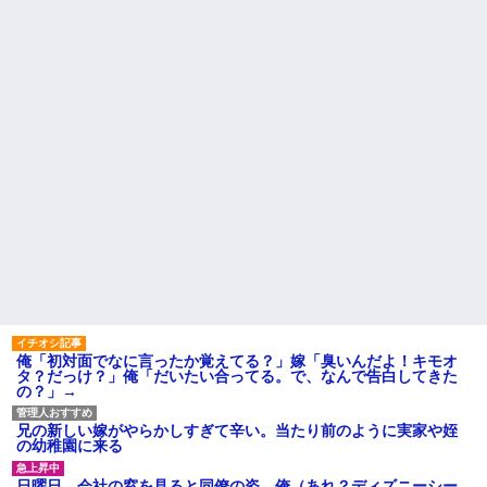
俺「初対面でなに言ったか覚えてる？」嫁「臭いんだよ！キモオ
タ？だっけ？」俺「だいたい合ってる。で、なんで告白してきた
の？」→
兄の新しい嫁がやらかしすぎて辛い。当たり前のように実家や姪
の幼稚園に来る
日曜日、会社の窓を見ると同僚の姿。俺（あれ？ディズニーシー