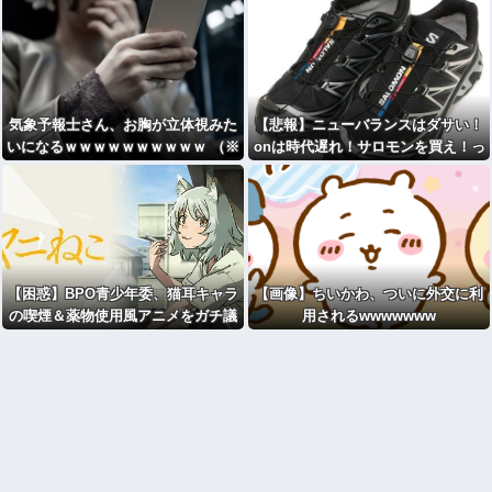
気象予報士さん、お胸が立体視みた
【悲報】ニューバランスはダサい！
いになるｗｗｗｗｗｗｗｗｗｗ （※
onは時代遅れ！サロモンを買え！っ
画像あり）
て言われたから買ったんやが
【困惑】BPO青少年委、猫耳キャラ
【画像】ちいかわ、ついに外交に利
の喫煙＆薬物使用風アニメをガチ議
用されるwwwwwww
論・・・・・・・・・