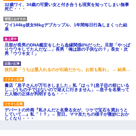
32歳ワイ、34歳の可愛い女と付き合うも現実を知ってしまい無事
死亡・・・
ワイ144kg彼女98kgデブカップル、1年間毎日行為しまくった結
果
旦那が長男のDNA鑑定をしたら血縁関係0%だった。旦那「やっぱ
りウワキしてたんだな…」長男「俺は誰の子供なの？」長女・次
男「ウワキ女！」
彼氏家「うちは墨入れるのが伝統だから。お前も彫れ」 → 結果…
書店「息子さんが万引きしました」私「はっ？(息子目の前にいる
し…)うちの子ではないので迎えに行きません」→息子を名乗って
た人物の正体が判明するも・・・
デパートの外商『私さんだと名乗る女が、ツケで宝石を買おうと
していて…』私「！？」→ 翌日。ママ友たちの様子が微妙におか
しくなり・・・
嫁の妹（26歳）がずっとウチに泊まりに来た結果→俺がヤバイｗ