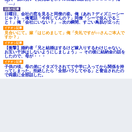
「…」
日曜日、会社の窓を見ると同僚の姿。俺（あれ？ディズニーシー
じゃ？）→俺電話「今何してんの？」同僚「シーで並んでるこ
と！」俺「会社にいない？」→次の瞬間、すごい鳥肌が立った
見合いにて。嫁「はじめまして」俺「失礼ですが○○さんご本人で
すか？」
【衝撃】婚約者「兄と結婚はするけど嫁入りするわけじゃない。
お互い干渉はしないようにしましょう」→ その後に結納金の話を
したので、母が・・・
子供の頃、母の弟にイタズラされてて中学に入ってから関係を持
ってしまった。拒絶したら「全部バラしてやる」と脅迫されたの
で両親に全部話した。