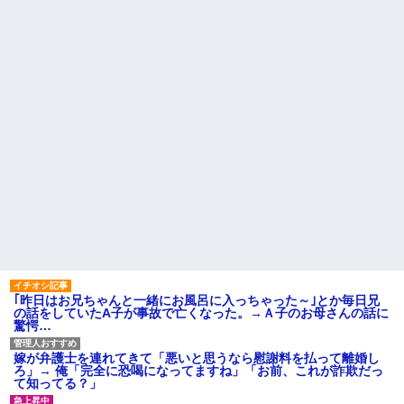
因を探るとまさかの事実が…
AIさん、ドラクエ6を理想的に
アニメ化してしまう
転校生と仲良くなってその子
の家に遊びに行ったら私が小さ
間男が嫁と一緒に「お願いし
い頃に撮った写真があった
ます離婚してください。出来る
だけの償いはします。」とか言
【衝撃】50代女性、京大病院
ってきたからブチ切れて100発ぐ
で脳腫瘍手術→“腫瘍の無い部
らい殴る蹴るでフルボッコに...
位”を摘出 2度「腫瘍ではな
い」と出るも続行、脳幹損傷
ハードオフに売っていた4万
で“植物状態”に
4000円のフィギュアがヤバすぎ
るｗｗｗｗｗｗ「こんな高い
パートの面接で号泣しながら
の？ｗｗ」「逆に超安い」
「ここもダメだったらもう食べ
ていけないんです」って熱弁し
私「ちょっと、人の家の金庫
てた人がいた
触らないでよ！」キチママ『そ
こに金庫があったから、開けて
主な税金の成り立ちを調べて
みようとしただけ☆』義兄「泥
みたよ
は出てけ！二度と来るな！」結
果・・・
私「初めて飲む味だけどなん
のお茶？」彼「ちっ！」私「」
【GIF】JSのカンチョーワロ
｢昨日はお兄ちゃんと一緒にお風呂に入っちゃった～｣とか毎日兄
タ
の話をしていたA子が事故で亡くなった。→Ａ子のお母さんの話に
後続車にクラクションを鳴ら
驚愕…
され彼氏が逆切れ。「何クラク
ション鳴らしてんだ！降りてこ
いよ！」と怒鳴りだし...
嫁が弁護士を連れてきて「悪いと思うなら慰謝料を払って離婚し
ろ」→ 俺「完全に恐喝になってますね」「お前、これが詐欺だっ
【衝撃】報酬100万円超の治験
て知ってる？」
募集がこちらｗｗｗｗｗ(※画像
あり)