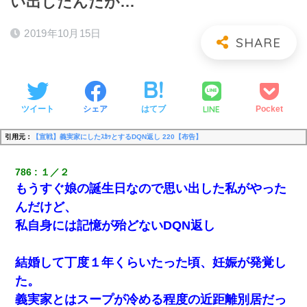
い出したんだが…
2019年10月15日
LINE
ツイート
シェア
はてブ
Pocket
引用元：
【宣戦】義実家にしたｽｶｯとするDQN返し 220【布告】
786
１／２
もうすぐ娘の誕生日なので思い出した私がやった
んだけど、
私自身には記憶が殆どないDQN返し
結婚して丁度１年くらいたった頃、妊娠が発覚し
た。
義実家とはスープが冷める程度の近距離別居だっ