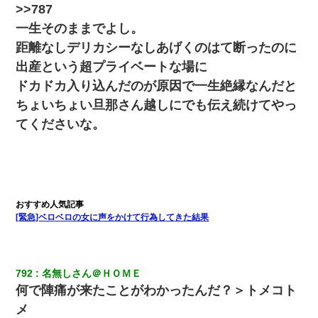
り込んできたみたいで、ずっとドアの前で喚いてて滅茶苦茶うる
>>787
さかった。
一生そのままでよし。
距離なしデリカシーなしあげくのはて断ったのに
アパートのドアに『ハンザイ者！この人はさいあくの人です』と
張り紙が！大家「面倒はごめんだよ」私「はあ」→警察に行き、
出産という超プライベートな場に
見回りで犯人が捕まったが、それが…｜生活｜ヌルポあんてな
ドカドカ入り込んだのが原因で一生絶縁なんだと
ちょいちょい旦那さん越しにでも伝え続けてやっ
【ワロタ】姉から「肉食系14才、乳丸出し、毛はうっすら生えか
け」というタイトルで画像が送られてきた
てくださいな。
【クズ】昔、兄がお見合いして「ブスすぎｗｗｗ」と断った女性
が、兄の同級生と結婚。それを知った兄は荒れ狂い、｢嫁さん、俺
のお古ですが気分はどう？」とメールを送った→
「パワハラを受けたから思い切って転職した」とSNSで呟いた
[緊急]ベロベロの女に声をかけて行為してきた結果
ら、速攻でパワハラかました元上司がLINEを送ってきた。
【考察】兄嫁急死の1年後、兄が引越すというので手伝いに行った
ら下着が入った引き出しの奥にとんでもないモノを見つけた
792
名無しさん＠ＨＯＭＥ
何で陣痛が来たことがわかったんだ？＞トメコト
メ
【悲報】お風呂で父親と姉が完全に行為してるんだが...