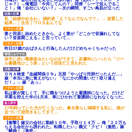
じゃ？）→俺電話「今何してんの？」同僚「シーで並んでるこ
と！」俺「会社にいない？」→次の瞬間、すごい鳥肌が立った
私「結婚やめるわ」 婚約者「え？なんでなんで？」 → 放置した
結果…｜生活｜ワロタあんてな
妻と同居し始めたときから、よく妻が「どこかで音漏れしてな
い？音楽聞こえる」と言っていて…
昨日37歳のおばさんと行為したんだけどめちゃくちゃだった
体中に赤い蕁麻疹みたいなのができて、皮膚科にいったら「ジベ
ル薔薇色ひこう疹」という症状だと言われた
ＤＮＡ検査『血縁関係０％』旦那「やっぱり托卵だったんだ…」
嫁「本当に身に覚えがない」「なにかの間違いだ！取り違え
だ！」→ 嫁「あっ」
私は家が貧しくて、手に職をつけようと看護師になった。だけど
卒業を控えた年の1月末、車にひかれて看護師になれなくなった。
17年飼っていた犬が亡くなった。鼻水垂らし嗚咽する私に、猫が
近づいて頭突きをしてきて…
【衝撃】嫁父の会社に勤続１０年、手取り１４万 → 俺「２２万も
らえる会社から誘われた。転職したい」義父「クビ！（激怒」嫁
「離婚！（激怒」