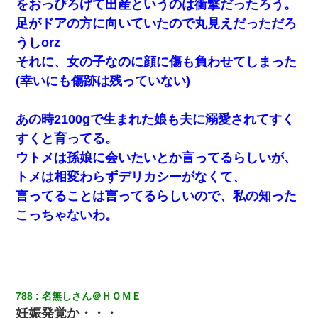
をおっぴろげて出産というのは衝撃だったろう。
足がドアの方に向いていたので丸見えだっただろ
俺「初対面でなに言ったか覚えてる？」嫁「臭いんだよ！キモオ
うしorz
タ？だっけ？」俺「だいたい合ってる。で、なんで告白してきた
の？」→
それに、女の子なのに顔に傷も負わせてしまった
(幸いにも傷跡は残っていない)
私「結婚やめるわ」 婚約者「え？なんでなんで？」 → 放置した
結果…｜生活｜ワロタあんてな
あの時2100gで生まれた娘も夫に溺愛されてすく
すくと育ってる。
何年か前に妹は離婚している。当時生まれた姪が義弟の子じゃな
かったため妹有責での離婚になり…
ウトメは孫娘に会いたいとか言ってるらしいが、
トメは相変わらずデリカシーがなくて、
彼女にプロポーズしてOK貰った俺、告げられた結婚条件にブチ切
言ってることは言ってるらしいので、私の知った
れて無事婚約破棄・・・
こっちゃないわ。
ナンパにほいほい付いていった私、地獄に落ちる
父が他界→父のフリン相手『どうか相続を放棄して下さい、昔の
ことは謝ります。ごめんなさい…』私「お子さんはフリン略奪婚
って知ってるの？」相手『 』結果→
788
名無しさん＠ＨＯＭＥ
妊娠発覚か・・・