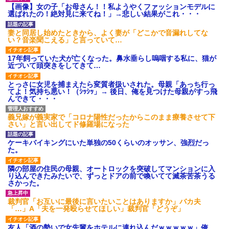
【画像】女の子「お母さん！！私ようやくファッションモデルに
【ネット騒然】惨殺されたタ
選ばれたの！絶対見に来てね！」→悲しい結果がこれ・・・
ワマン頂き女子のこの動画、す
げえええええｗｗｗｗｗｗｗｗ
ｗｗｗ
妻と同居し始めたときから、よく妻が「どこかで音漏れしてな
い？音楽聞こえる」と言っていて…
【愕然】白のクラウン俺氏、
高速道路左車線を制限速度で走
った結果wwwwwwwwwwww
17年飼っていた犬が亡くなった。鼻水垂らし嗚咽する私に、猫が
近づいて頭突きをしてきて…
百年の恋12-899 食べた量を
張り合ってくる
とっさに女児を捕まえたら変質者扱いされた。母親「あっち行っ
【悲報】佐藤輝明・・・２軍
てよ！気持ち悪い！（ｼｯｼｯ」→ 後日、俺を見つけた母親がすっ飛
でも盛大にやらかす←あまり悲
んできて・・・
しませないでくれ
義兄嫁が義実家で「コロナ陽性だったからこのまま療養させて下
さい」と言い出してド修羅場になった
ケーキバイキングにいた単独の50くらいのオッサン、強烈だっ
た。
隣の部屋の住民の母親、オートロックを突破してマンションに入
り込んできたみたいで、ずっとドアの前で喚いてて滅茶苦茶うる
さかった。
裁判官「お互いに最後に言いたいことはありますか」バカ夫
「…」A「夫を一発殴らせてほしい」裁判官「どうぞ」
友人「酒の勢いで女先輩をホテルに連れ込んだｗｗｗｗｗ」俺