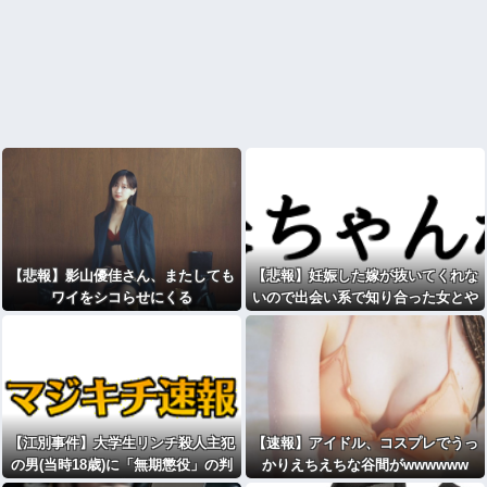
【悲報】影山優佳さん、またしても
【悲報】妊娠した嫁が抜いてくれな
ワイをシコらせにくる
いので出会い系で知り合った女とや
ったwwww
【江別事件】大学生リンチ殺人主犯
【速報】アイドル、コスプレでうっ
の男(当時18歳)に「無期懲役」の判
かりえちえちな谷間がwwwwww
決