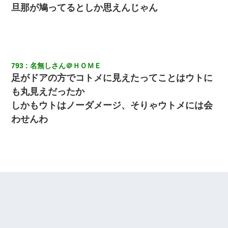
旦那が鳩ってるとしか思えんじゃん
上司「何なの、この書類！！」私「あの‥」上司「今は私が話し
てるの！」私「ですから」上司「黙って聞きなさい！」私「それ
は」上司「言い訳しない！」→結果ｗｗｗｗｗ
私が遺産を相続。→それを知った義両親が「旅行代金を出せ！」
793
名無しさん＠ＨＯＭＥ
「リフォーム費用を負担しろ！」「金の管理は私達がする！」と
浅ましくも集りにきた。
足がドアの方でコトメに見えたってことはウトに
も丸見えだったか
しかもウトはノーダメージ、そりゃウトメには会
わせんわ