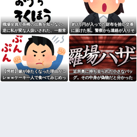
コトメ「遺産を返しなさ
元職場の要注意オバサン、引
い！」私「遺言どおりです
っ越し先でご近所になり粘着開
が？」→夫の遺産を巡る話し合
始！！「どこまで送って！」か
いが思わぬ展開になって…
ら始まり半年も経つと「お金貸
してくれない？」断ると翌日、
俺(52)、女(28)との不倫が嫁に
玄関前にゴミが置かれる
職場全員が長崎の出島を知らない。
約3万円が入ってた財布を拾い交番
発覚。離婚に応じたはずの嫁か
らエグすぎる攻撃が恐ろしすぎ
元職場の要注意オバサン、引
逆に私が変な人扱いされた、一般常
に届けた私。警察から連絡が入りそ
る
っ越し先でご近所になり粘着開
識だと思ってたのに
の金が私のものになった結果...
始！！「どこまで送って！」か
息子に『葵』と名付けたら、
ら始まり半年も経つと「お金貸
初対面では必ず女の子だと思わ
してくれない？」断ると翌日、
れる。同じ名前でも避けられな
玄関前にゴミが置かれる
かった勘違いとは…
お盆になると旦那の祖父母宅
俺「ゲーム機どこ？」親「ち
に５泊くらいさせられる。旦那
ょっと借りたよ」→どうぶつの
は「行かなくていいよ」って言
森を開いた瞬間、村が大変なこ
うんだけどトメに誘われると断
【愕然】嫁が冷たくなった理由がコ
近所奥に持ち去られた小さなバッ
とになっていて…
れなくなってしまう
レｗｗケーキ一人で食べてみじめっ
グ。その中身が偽物だと分かった
【画像】俺たちの姫、佳子さ
嫁「最近さ、家事に気持ちが
まのお気に入りのドレスがこち
て言われてた・・・
時、どんな顔をするのか楽しみで…
こもってないよね」俺「ちゃん
らです←コレは可愛過ぎるw w
とやってるだろ」→分担してい
w w w w w w
たはずの家事を巡って夫婦で揉
【速報】ルフィの幹部、懲役
めることに…
20年に決定する←コレは妥当
【驚愕】サークルで付き合っ
か？？？？？？？
た男が既婚者だった！しかも妻
シャウエッセン公式、またこ
から直接電話が来たんだがｗｗ
ういうのでいい丼をポスト
ｗｗ
【画像】令和最新版の宇垣美
引越して一週間経った頃、隣
里さん←こう言うのでいいんだ
の奥さんから「掃除機の音がう
よが目一杯詰まってると話題にw
るさい」と苦情があった。静か
w w w w w w w w
に暮らしていたはずなのに、原