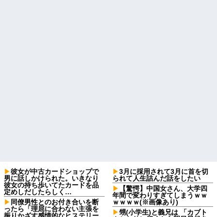
彼女が中古カードショップで
3月に採用されて3月に首を切
男に話しかけられた。いきなり
られて人生詰んだ話をしたい
彼女の持ち歩いてたカードを品
【驚愕】中国女さん、大学四
定めしだしたらしく…
年間で変わりすぎてしまうｗｗ
同僚男性とのお付き合いを断
ｗｗｗｗ(※画像あり)
ったら「理屈に合わない主張を
甥(小学生)と義兄は 「カブト
振りかざす感情的なヒステリー