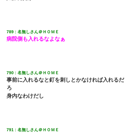
わい(42)渋谷の夜のサービスで19の女の子にゴックンさせた結果
ｗｗｗｗｗｗｗｗ
小学生の息子が急に様子がおかしくなった。私「理由を聞いても
『わかんない！』って怒鳴り付けてくるし、困っってる」旦那
789
名無しさん＠ＨＯＭＥ
「話してみるよ」→ 後日・・・
病院側も入れるなよなぁ
【GJ!】会社から帰宅中、広い駐車場にエンジンかけっ放しの車を
発見。しかも「ヒィ～」みたいな声も聞こえてきたので気になっ
て近寄ったら女の子がおっさんの下敷きになってた
隣室のお婆ちゃん「下階からの異臭に困ってる、今もすっごく臭
790
名無しさん＠ＨＯＭＥ
い」私「変だなあ～なにも臭わないよ」→ その後。警察『絶対に
事前に入れるなと釘を刺しとかなければ入れるだ
窓とドアを開けないで』
ろ
身内なわけだし
【衝撃】女友達から行為中に告白されてOKした結果
裁判官「お互いに最後に言いたいことはありますか」バカ夫
「…」A「夫を一発殴らせてほしい」裁判官「どうぞ」
791
名無しさん＠ＨＯＭＥ
隣の部屋の住民の母親、オートロックを突破してマンションに入