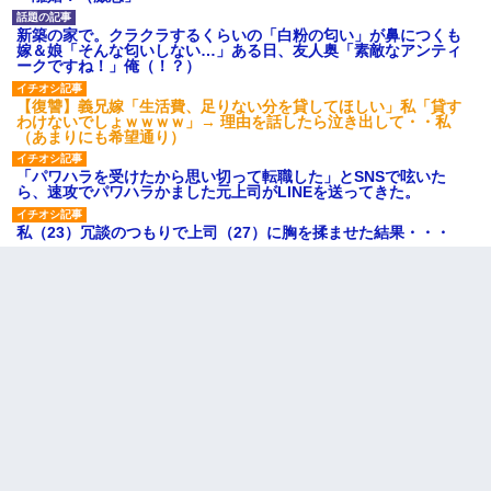
新築の家で。クラクラするくらいの「白粉の匂い」が鼻につくも
嫁＆娘「そんな匂いしない…」ある日、友人奥「素敵なアンティ
ークですね！」俺（！？）
【復讐】義兄嫁「生活費、足りない分を貸してほしい」私「貸す
わけないでしょｗｗｗｗ」→ 理由を話したら泣き出して・・私
（あまりにも希望通り）
「パワハラを受けたから思い切って転職した」とSNSで呟いた
ら、速攻でパワハラかました元上司がLINEを送ってきた。
私（23）冗談のつもりで上司（27）に胸を揉ませた結果・・・