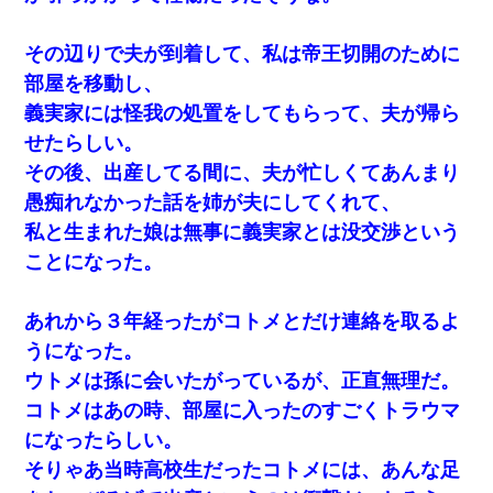
彼女(美人女医)にネックレスをプレゼント。「こんな安物を渡すく
らいなら、渡さないほうがマシだからね」→ ６０万したと話した
ら・・・
その辺りで夫が到着して、私は帝王切開のために
部屋を移動し、
【復讐】義兄嫁「生活費、足りない分を貸してほしい」私「貸す
わけないでしょｗｗｗｗ」→ 理由を話したら泣き出して・・私
義実家には怪我の処置をしてもらって、夫が帰ら
（あまりにも希望通り）
せたらしい。
その後、出産してる間に、夫が忙しくてあんまり
【まぬけ】夫「離婚だ！」私「わかった。で？」夫「慰謝料
だ！」私「いいけど弁護士通して。私も請求する」夫「」
愚痴れなかった話を姉が夫にしてくれて、
私と生まれた娘は無事に義実家とは没交渉という
【衝撃】ヤンキー女に「サせて」って言った結果
ことになった。
日航機墜落事故の「ここからは日本語で大丈夫ですよ〜」の絶望
あれから３年経ったがコトメとだけ連絡を取るよ
感がヤバイ・・・
うになった。
ウトメは孫に会いたがっているが、正直無理だ。
【報告者がキチ】嫁「妊娠した」俺『それじゃあ皆に祝ってもら
おう』友人達を家に連れ帰ってホームパーティー→俺『皆に祝え
コトメはあの時、部屋に入ったのすごくトラウマ
てもらえて良かったな！』→
になったらしい。
そりゃあ当時高校生だったコトメには、あんな足
私は家が貧しくて、手に職をつけようと看護師になった。だけど
卒業を控えた年の1月末、車にひかれて看護師になれなくなった。