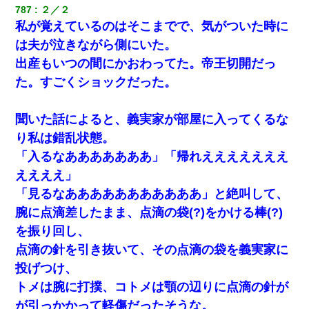
ｗｗｗｗｗｗｗ
787
２／２
私が覚えているのはそこまでで、気がついた時に
【衝撃】嫁父の会社に勤続１０年、手取り１４万 → 俺「２２万も
は夫が泣きながら側にいた。
らえる会社から誘われた。転職したい」義父「クビ！（激怒」嫁
「離婚！（激怒」
出産もいつの間にかおわってた。帝王切開だっ
た。すごくショックだった。
兄の新しい嫁がやらかしすぎて辛い。当たり前のように実家や姪
の幼稚園に来る
聞いた話によると、義実家が部屋に入ってくるな
り私は錯乱状態。
高1のとき男に襲われ、不妊の叔母に頼まれて出産。→叔母夫婦が
養子縁組してアメリカに子供を連れ帰った。→9・11で叔母夫婦が
「入るなあああああああ」「帰れえええええええ
亡くなってしまい…
ええええ」
「見るなあああああああああああ」と絶叫して、
夫の友達がBBQを定期的に開催して夫婦で参加してたんだけど、
女性側のリーダーみたいな人に「BBQは友達とやりなよ！」と言
腕に点滴差したまま、点滴の袋(?)をかける棒(?)
われて…
を振り回し、
点滴の針を引き抜いて、その点滴の袋を義実家に
22歳の頃、父に36歳の男性とお見合いをしてくれと頼まれた。父
の親会社の経営者の息子さんだったので、父も喜んで私の写真を
投げつけ、
送ったんだが→
トメは腕に打撲、コトメは顎の辺りに点滴の針が
が引っかかって軽傷だったそうな。