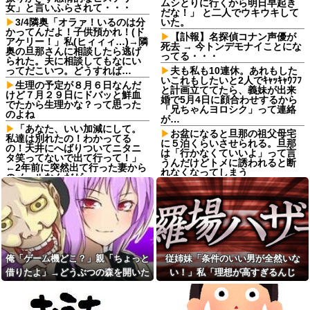
ムシとりに行くから明日早起き
女」と言いふらされて・・・
だな！」 と二人でウキウキして
3/4隣奥「オラァ！いるのは分
いた。
かってんだよ！子供預かれ！(ド
【訃報】名探偵コナン声優が
アケリー！」私(ヒィィィ…)→隣
死去 → 今トンデモナイことにな
奥の旦那さんに相談したら逃げ
ってる・・・
られた。夫に相談してもなにい
ってだこいつ。どうすれば…
夫も私も10連休。あれもした
いこれもしたいと2人でｷｬｯｷｬｳﾌﾌ
生理の予定が８月６日なんだ
と計画立ててたら、義妹が出来
けど７月２９日にドバッと鮮血
婚で5月4日に顔合わせするから
でたから生理かな？って思った
「兄ちゃんヨロシク」って連絡
のよね
が…
「あなた、いい加減にして。
お盆になると旦那の祖父母宅
私達は別れたの！わかってる
に５泊くらいさせられる。旦那
の！天井にへばりついてニタニ
は「行かなくていいよ」って言
タ笑ってないで出て行って！」
うんだけどトメに誘われると断
←2年前に突然出て行った妻から
れなくなってしまう
のメールなんだが…
ねりけしで作った正露丸を飲
【悲報】 ワイ「ラーメン一袋
ませたら｢すっげー効いた。サン
だけじゃ足らんわ！二袋作った
キューな｣と笑顔で返された
ろ！」→結果ｗｗｗ
【熱波】ドイツ、暑すぎて１
友人の親が営む店で車を購入
ヶ月で９６００人死亡
しただけなのに、友人から「裏
切った」と責められるようにな
【熱波】ドイツ、暑すぎて１
った理由が理解できず…
ヶ月で９６００人死亡
俺「ゲーム機どこ？」親「ちょっと
従姉妹「条件のいい男が全然いな
サッカークラブに通ってるＡ
【画像】ディズニーのおいな
借りたよ」→どうぶつの森を開いた
い！」私「理想が高すぎるんじ
くんが急に海外へ引っ越すこと
り巻（600円）、流石にアレすぎ
瞬間、村が大変なことになってい
ゃ…？」→婚活の愚痴を聞き続けた
に。一番仲良くしてた息子がシ
て賛否両論の大炎上をしてしま
ョックを受けて...
うw w w w w w w他
て…
結果…