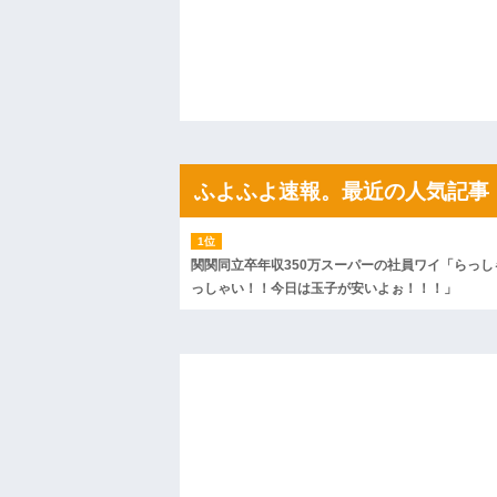
「こんな高いの？ｗｗ」「逆に超安い」
私「ちょっと、人の家の金庫触らないで
たから、開けてみようとしただけ☆』義兄
果・・・
私「初めて飲む味だけどなんのお茶？」
【GIF】JSのカンチョーワロタ
後続車にクラクションを鳴らされ彼氏が
んだ！降りてこいよ！」と怒鳴りだし...
【衝撃】報酬100万円超の治験募集がこち
ふよふよ速報。最近の人気記事
【ネット騒然】惨殺されたタワマン頂き
ｗｗｗｗｗｗｗｗｗｗ
【愕然】白のクラウン俺氏、高速道路左
wwwwwwwwwwww
関関同立卒年収350万スーパーの社員ワイ「らっし
百年の恋12-899 食べた量を張り合って
っしゃい！！今日は玉子が安いよぉ！！！」
【悲報】佐藤輝明・・・２軍でも盛大に
れ