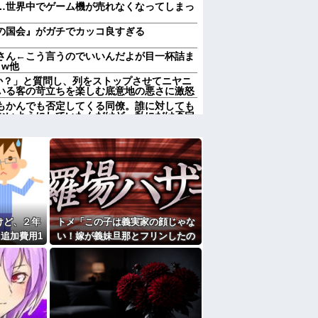
…世界中でゲーム機が売れなくなってしまっ
の国会』がガチでカッコ良すぎる
さん←こう言うのでいいんだよが目一杯詰ま
 w他
んか？」と質問し、列をストップさせてニヤニ
いる客の苛立ちを楽しむ底意地の悪さに激怒
もかんでも否定してくる同僚。誰に対しても
ないようにしていたんだけど、私にだけ否定
特上寿司を注文→私達のお寿司と、息子嫁の
。息子「嫁いびりか！ふざけるな！」私（確
）
んか？」と質問し、列をストップさせてニヤニ
いる客の苛立ちを楽しむ底意地の悪さに激怒
社自慢の毒叔母一家。法事でも虚偽の金銭要
母の死をきっかけに恐怖の親戚と「永久絶
優先にして大正解
けど、２年
トメ「この子は義実家の顔じゃな
んです。本当です。信じて下さい」 ←何で
追加費用1
い！嫁が義妹旦那とフリンしたの
石におかしい
よ！」私「DNA鑑定します？」義
しなきゃいけないのが苦痛。私「貴方は私の
妹旦那「もちろんです」→結果…
していいはず」夫「それは男だから許される
家だったら女の子はどういう反応をするか」
の7年の無視生活、その理由がコレｗｗｗ