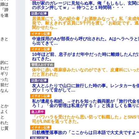
我が家のガレージに見知らぬ車。俺「もしもし、玄関に
結婚は
のボタン押してｗ」→ 待つこと１時間弱・・・
、「諦
女を連
居酒屋にて。兄の紹介者「お酒飲みなって」私「未成
発で、耐えきれず店員に5千円を渡し「お勘定です。
聞かせたら...
中途採用のAが部長から呼び出された。Aはヘラヘラと
引きと
ら出てきて…
10年ほど前、息子がまだ年中だった時に離婚したんだ
ねてきた。
滅的に
どれだ
体中に赤い蕁麻疹みたいなのができて、皮膚科にいっ
リギリ
だと言われた
やった
名前だ
友人とふたりで山口に旅行した時の事。レンタカーを
ガッ！って音がして…
、なん
私が遺産を相続。→それを知った義両親が「旅行代金
ろ！」「金の管理は私達がする！」と浅ましくも集り
」とか
をよく
「パワハラを受けたから思い切って転職した」とSNS
たと
司がLINEを送ってきた。
かれた
同じ質
日航機墜落事故の「ここからは日本語で大丈夫ですよ