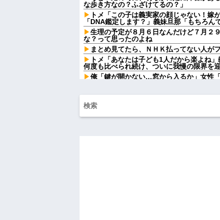
な歩き方なの？ふざけてるの？」
トメ「この子は義実家の顔じゃない！嫁
「DNA鑑定します？」義妹旦那「もちろん
生理の予定が８月６日なんだけど７月２
な？って思ったのよね
まとめ見てたら、ＮＨＫ払ってない人がフル
トメ「あなたは子ども1人だから楽よね」
何度も比べられ続け、ついに我慢の限界を
俺「鍵が開かない…窓から入るか」女性
の？」→予想外すぎる出来事が…
従妹が現行犯逮捕された。従妹はYouTu
っこ」をしており...
姉「下着に違和感がある！イタズラした
が寝ている間にイタズラしたと勘違いされ
【画像】お前らこの超美人容疑者が、整
らw w w w w w w w w w
【画像】俺たちの姫、佳子さまのお気に
可愛過ぎるw w w w w w w w
【画像】チー牛が好きなコンテンツ一覧ww
三児のパパ『父さんな、動画編集で食っ
【画像】令和最新版の宇垣美里さん←こ
ってると話題にw w w w w w w w w
【人工障がい者】 甥(28)「両親が亡く
んですけど！」なんでいい年したヒキニートを
ハードオフに売っていた4万4000円のフ