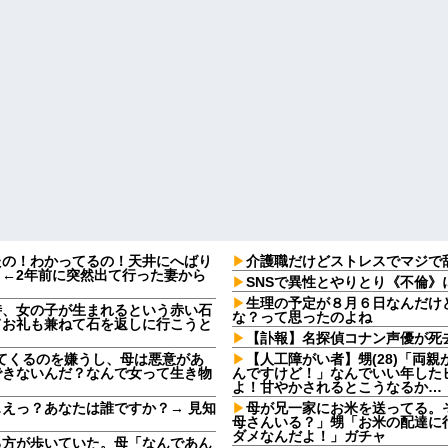
たの！わかってるの！天井にへばり
介護職だけどストレスでマジで
←2年前に突然出て行った妻から
SNSで異性とやりとり《不倫》
生理の予定が８月６日なんだけ
時、女の子が生まれるという赤い石
な？って思ったのよね
てお礼も兼ねて石を返しに行こうと
【訃報】名探偵コナン声優が死去
してくるのを嫌うし、母は悪意があ
【人工障がい者】甥(28)「両
できないんだ？なんで女って生き物
んですけど！」なんでいい年した
よ！甘やかされるとこうなるか…
えっ？あなたは誰ですか？→ 見知
母が兄一家にお米を送ってる。
母さんいる？」甥「お米の配達に
ダメなんだよ！」ガチャ
る方が歩いていた。母「なんであん