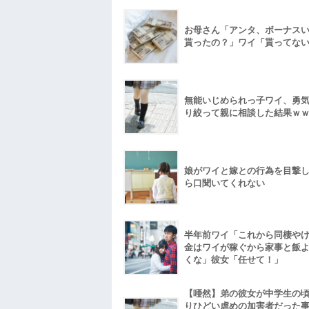
お母さん「アンタ、ボーナス
貰ったの？」ワイ「貰ってな
無能いじめられっ子ワイ、勇
り絞って親に相談した結果ｗ
娘がワイと嫁との行為を目撃
ら口聞いてくれない
半年前ワイ「これから同棲や
金はワイが稼ぐから家事と飯
くな」彼女「任せて！」
【唖然】弟の彼女が中学生の
りひどい虐めの加害者だった