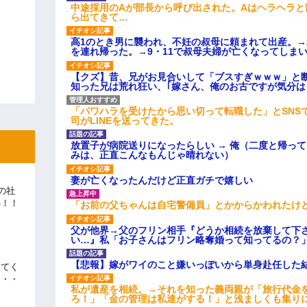
中途採用のAが部長から呼び出された。Aはヘラヘラと
ら出てきて…
高1のとき男に襲われ、不妊の叔母に頼まれて出産。
を連れ帰った。→9・11で叔母夫婦が亡くなってしま
【クズ】昔、兄がお見合いして「ブスすぎｗｗｗ」と
知った兄は荒れ狂い、｢嫁さん、俺のお古ですが気分
「パワハラを受けたから思い切って転職した」とSNS
司がLINEを送ってきた。
放置子が病院送りになったらしい → 俺（二度と帰っ
みは、正直こんなもんじゃ晴れない）
妻が亡くなったんだけど正直ガチで嬉しい
の社
い！！
「お前の父ちゃんは自宅警備員」とかからかわれたけ
」
父が他界→父のフリン相手『どうか相続を放棄して下
い…』私「お子さんはフリン略奪婚って知ってるの？」
【悲報】嫁がワイのこと嫌いっぽいから単身赴任した
えてく
・・・
私が遺産を相続。→それを知った義両親が「旅行代金
ろ！」「金の管理は私達がする！」と浅ましくも集り