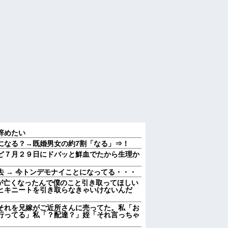
辞めたい
になる？→既婚男女の約7割「なる」⇒！
ど７月２９日にドバッと鮮血でたから生理か
 → 今トンデモナイことになってる・・・
親が亡くなったんで僕のこと引き取ってほしい
ヒキニートを引き取らなきゃいけないんだ
それを兄嫁がご近所さんに売ってた。私「お
行ってる」私「？配達？」姪「それ言っちゃ