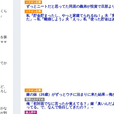
ずっとニートだと思ってた同居の義弟が投資で旦那よ
いくら
私『貯金貯まったし、やっと家建てられるね！』夫「
い」
た」→私『離婚しよう』夫「えっ」私『使った貯金は
気を振
ｗｗｗ
してか
けど、
よろし
嫁の妹（26歳）がずっとウチに泊まりに来た結果→俺
俺「初対面でなに言ったか覚えてる？」嫁「臭いんだ
ってる。で、なんで告白してきたの？」→
頃かな
事が判