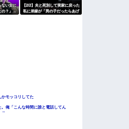
中で生活保護を受けてます。妻に酷いことばか
らない女に
【2/2】夫と死別して実家に戻った
働くから」「心を入れ替えるから」と言って
たの？」→
私に弟嫁が「男の子だったらあげ
たよ
が「それは
ますよ☆」と妊娠を報告してき
しまい…
た。そして私名義の家を弟が継ぐ
前提で話し出し…
んかモッコリしてた
た。俺「こんな時間に誰と電話してん
）→