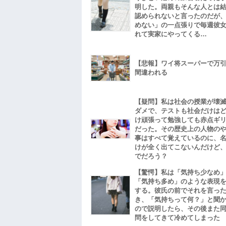
明した。両親もそんな人とは
認められないと言ったのだが
めない」の一点張りで毎週彼
れて実家にやってくる…
【悲報】ワイ将スーパーで万
間違われる
【疑問】私は社会の授業が壊
ダメで、テストも社会だけは
け頑張って勉強しても赤点ギ
だった。その歴史上の人物の
事はすべて覚えているのに、
けが全く出てこないんだけど
でだろう？
【驚愕】私は「気持ち少なめ
「気持ち多め」のような表現
する。彼氏の前でそれを言っ
き、「気持ちって何？」と聞
ので説明したら、その後また
問をしてきて冷めてしまった