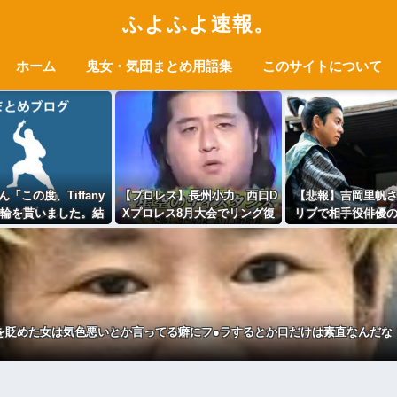
ふよふよ速報。
ホーム
鬼女・気団まとめ用語集
このサイトについて
「この度、Tiffany
【プロレス】長州小力 西口D
【悲報】吉岡里帆
輪を貰いました。結
Xプロレス8月大会でリング復
リブで相手役俳優
した。弱男息して
帰 対戦相手はクロちゃん
お胸に押し当てる
る？？」
道交法違反の疑いも不起訴に
り）
を貶めた女は気色悪いとか言ってる癖にフ●ラするとか口だけは素直なんだな