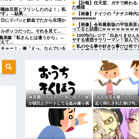
【訃報】任天堂、ガチで終わる
た模様
が義妹旦那とフリンしたのよ！」私
です」→結果…
【画像】ドイツの『ナチス時代
wwwwwww
９日にドバッと鮮血でたから生理か
【画像】令和最新版の宇垣美里
ってると話題にw w w w w w w w
ボッコだった。それを見て...
100均のレジで「白ありませ
義弟嫁「私さんとは違うから」→
ヤする迷惑サラリーマン！並んで
迎えて…
私のやる事や好きな事だけ何で
「キャー！」俺「えっ、なんでいる
そんな感じの人なのかもと気にし
的みたいで…。
beの企画をマネをして「別れさせご
息子嫁の歓迎もかねて奮発して
お寿司の箱の中身が明らかに違う
でしょ！？」俺「してないよ」←姉
かに特上4人前頼んだのに何故？
ているのだが・・・
100均のレジで「白ありませ
形か否か判定して！！→画像がこち
ヤする迷惑サラリーマン！並んで
飲酒強要・スーパーで盗み・反
入りのドレスがこちらです←コレは
求と暴力で脅されトラウマに…祖
縁」を決意←自分の身の安全を最
保育園のママさんが私の双子の妹
注文住宅を建てたんだ
wwwwwwwww
ジャンポケ斉藤「同意があった
が彼氏とデートしてる盗み撮り画
近く待たされた挙げ句、
この主張が通らないの？
ていこうと思うんだ』→結果
像を見せて「あとはわかるよね？
400万請求された。流
盆正月に夫の実家に長時間滞在
う言うのでいいんだよが目一杯詰ま
とりあえず5万を家に持ってきて」
よね？
実家を早々に退散する。私もそう
と脅してきた
こと。女は許されない」
なったんで僕のこと引き取ってほしい
同窓会で実験、「俺が青年実業
引き取らなきゃいけないんだ...
【切実】夫に無理と言われた私
ィギュアがヤバすぎるｗｗｗｗｗｗ