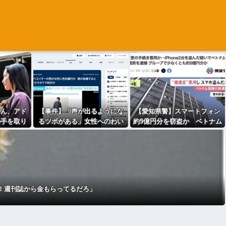
さん、アド
【事件】「声が出るようにな
【愛知県警】スマートフォン
の手を取り
るツボがある」女性へのわい
約9億円分を窃盗か ベトナム
（※画像あ
せつな行為で音楽クリエイタ
国籍の男を逮捕
ーを逮捕
！週刊誌から金もらってるだろ」