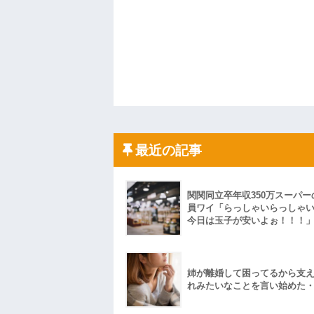
最近の記事
関関同立卒年収350万スーパー
員ワイ「らっしゃいらっしゃ
今日は玉子が安いよぉ！！！
姉が離婚して困ってるから支
れみたいなことを言い始めた