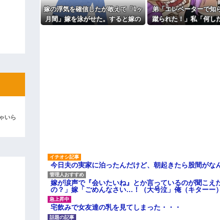
44歳無職です。精神科に通院
嫁の浮気を確信したが敢えて「1ヶ
弟「エレベーターで知
りしたので離婚されそうです。「
よ！」キチママ『そこに金庫があっ
も信じてもらえません。助けて
月間」嫁を泳がせた。すると嫁の
蹴られた！」私「何し
「泥は出てけ！二度と来るな！」結
主な税金の成り立ちを調べてみ
不倫がトンデモないことに...
事情を聞いた家族全員
彼「ちっ！」私「」
自業自得」と呆れて
逆切れ。「何クラクション鳴らして
らｗｗｗｗｗ(※画像あり)
女子のこの動画、すげえええええｗ
車線を制限速度で走った結果
ゃいら
くる
やらかす←あまり悲しませないでく
今日夫の実家に泊ったんだけど、朝起きたら股間がな
嫁が涙声で『会いたいね』とか言っているのが聞こえ
の？」嫁「ごめんなさい…！（大号泣」俺（キターー
宅飲みで女友達の乳を見てしまった・・・