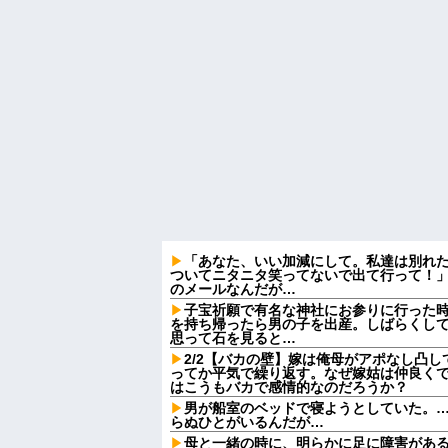
「あなた、いい加減にして。私達は別れ
ついてニタニタ笑ってないで出て行って！」
のメールなんだが…
子宝祈願で有名な神社にお参りに行った
を持ち帰ったら男の子を出産。しばらくし
思って石を見ると…
2/2【バカの壁】嫁は俺母がアポなし凸
ってか平気で繰り返す。なぜ嫁姑は仲良く
はこうもバカで感情的なのだろうか？
男が船室のベッドで寝ようとしていた。…
らぬひとがいるんだが…
母と一緒の時に、明らかに足に障害があ