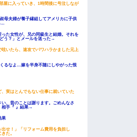
部屋に入っていき、1時間後に号泣しなが
→叔母夫婦が養子縁組してアメリカに子供
い…
断った女性が、兄の同級生と結婚。それを
はどう？」とメールを送った→
で呟いたら、速攻でパワハラかました元上
てくるなよ…嫁を半身不随にしやがった恨
ど、実はとんでもない仕事に就いていた
さい、昔のことは謝ります。ごめんなさ
相手『 』結果→
結果
を出せ！」「リフォーム費用を負担し
にきた。