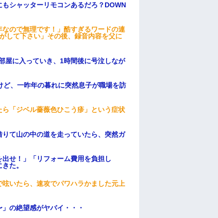
もシャッターリモコンあるだろ？DOWN
年なので無理です！」酷すぎるワードの連
逃がして下さい」その後、録音内容を父に
部屋に入っていき、1時間後に号泣しなが
けど、一昨年の暮れに突然息子が職場を訪
たら「ジベル薔薇色ひこう疹」という症状
借りて山の中の道を走っていたら、突然ガ
を出せ！」「リフォーム費用を負担し
にきた。
で呟いたら、速攻でパワハラかました元上
〜」の絶望感がヤバイ・・・