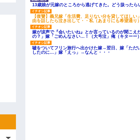
13歳娘が元嫁のところから逃げてきた。どう扱ったら
【復讐】義兄嫁「生活費、足りない分を貸してほしい」
由を話したら泣き出して・・私（あまりにも希望通り
嫁が涙声で『会いたいね』とか言っているのが聞こえ
の？」嫁「ごめんなさい…！（大号泣」俺（キターー
嘘をついてフリン旅行へ出かけた嫁→翌日、嫁「ただ
したのに…」嫁「えっ」→なんと・・・