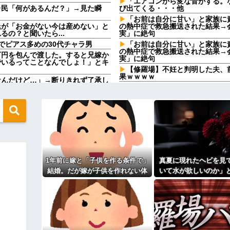
「エアコンから変な音がする。なん
レ民「何があるんだ？」→見た瞬
び出てくる・・・他
「お前は自分に甘い」と家族に
氏が「お金がない今は産めない」と
の熱中症で救急搬送された結果→
の？と聞いたら...
実」に絶句
でピアス多めの30代チャラ男
「お前は自分に甘い」と家族に
の熱中症で救急搬送された結果→
万円を包んで渡した。すると兄嫁か
実」に絶句
でいるってことなんでしょ！」とキ
【修羅場】不妊と判明した夫、
果ｗｗｗｗ
なんだけど…」→断りきれず了承し
…
33歳くらいから太ったせいか
なった
た。俺「一体何があったんだ？」嫁
【怒り】婚約者が直属の上司と
www
然ゾワッと両腕に鳥肌が出た。「や
前にドンッと突き飛ばされて…
33歳くらいから太ったせいか
なった
いい丼をポスト
相手がどんなパイプ持っている
になる？→既婚男女の約7割がまさ
 w
宮崎駿「心の穴を埋めるために
てる人、本当に醜い」←これどう
1年前に嫁と「子供を作る条件で」
真夏に現れたヘビを見
なってしまっているという事実←こ
【呆然】友人が褒められるとキ
結婚。だが嫁が子供を作れない体
いて水が欲しいのか」
Bを褒めたらキレ散らかしてBの
クーヘン売ったりTikTokライブ
だと知ったので離婚へ。
を注いだ。ヘビは夢中
コレってさ…
高校３年生の女です。家が嫌い
を消し…
す
んと納税してくれないとこうなっち
 w w
旦那の祖父が亡くなった。私「
「余計な出費すんな。そんなもん
うとしてる」私「ちょうどいい、そ
っ…」