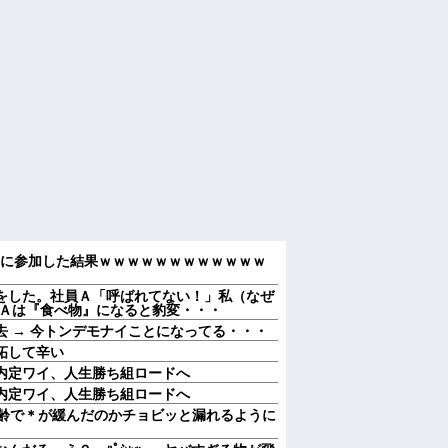
会に参加した結果ｗｗｗｗｗｗｗｗｗｗｗｗ
をした。社員Ａ「呼ばれてない！」私（なぜ
 Ａは『食べ物』になると豹変・・・
 → 今トンデモナイことになってる・・・
妬して辛い
内定ワイ、人生勝ち組ロードへ
内定ワイ、人生勝ち組ロードへ
加齢で＊が緩んだのかチョビッと漏れるように