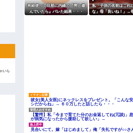
主な税金の成り立ちを調べてみ
ィギュアがヤバすぎるｗｗｗｗｗｗ
有給使って旦那に内緒で『男と遊
私「子供の名前はこれ
んでいたら』バレた結果・・・
な」母「良いね！」→
よ！」キチママ『そこに金庫があっ
「泥は出てけ！二度と来るな！」結
聞いて！ヒントは花の
→勝手に発表されて腹
彼「ちっ！」私「」
逆切れ。「何クラクション鳴らして
らｗｗｗｗｗ(※画像あり)
女子のこの動画、すげえええええｗ
車線を制限速度で走った結果
ゃいら
くる
やらかす←あまり悲しませないでく
彼女(美人女医)にネックレスをプレゼント。「こんな
シだからね」→ ６０万したと話したら・・・
【驚愕】私「今まで育てた分のお金返してね(冗談)」息
が病気になったから援助して欲しい」→
見合いにて。嫁「はじめまして」俺「失礼ですが○○さ