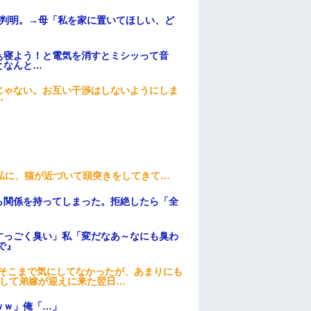
が判明。→母「私を家に置いてほしい、ど
ぁ寝よう！と電気を消すとミシッって音
となんと…
じゃない。お互い干渉はしないようにしま
・
私に、猫が近づいて頭突きをしてきて…
ら関係を持ってしまった。拒絶したら「全
。
すっごく臭い」私「変だなあ～なにも臭わ
で』
はそこまで気にしてなかったが、あまりにも
そして弟嫁が迎えに来た翌日…
ｗｗ」俺「…」