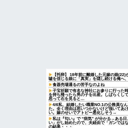
【托卵】 18年前に離婚した元嫁の娘(2
嘘を信じる娘に「真実」を隠し続ける俺へ
食器売場通るの苦手なのよね
子宝祈願で有名な神社にお参りに行った
を持ち帰ったら男の子を出産。しばらくし
思って石を見ると…
4/6私、結婚したい職業NO.1の公務員
た。全く理由は思いつかないけど強いてあ
い。嫁のせいでアトピー悪化しそう→
私は『匂い』で “病気” が分かる→ある
い」がし始めたので、夫経由で「ガンでは
の結果・・・