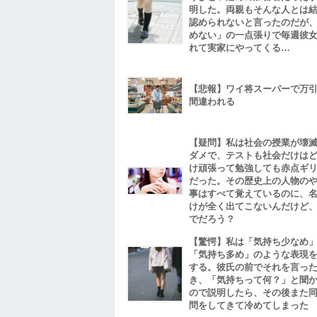
明した。両親もそんな人とは
認められないと言ったのだが
めない」の一点張りで毎週彼
れて実家にやってくる…
【悲報】ワイ将スーパーで万
間違われる
【疑問】私は社会の授業が壊
ダメで、テストも社会だけは
け頑張って勉強しても赤点ギ
だった。その歴史上の人物の
事はすべて覚えているのに、
けが全く出てこないんだけど
でだろう？
【驚愕】私は「気持ち少なめ
「気持ち多め」のような表現
する。彼氏の前でそれを言っ
き、「気持ちって何？」と聞
ので説明したら、その後また
問をしてきて冷めてしまった