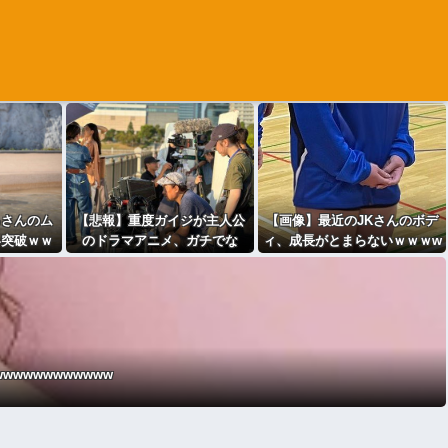
るさんのム
【悲報】重度ガイジが主人公
【画像】最近のJKさんのボデ
界突破ｗｗ
のドラマアニメ、ガチでな
ィ、成長がとまらないｗｗｗw
ｗｗ
い・・・・・・・・・
ｗｗｗｗｗｗｗｗ
wwwwwwwwww