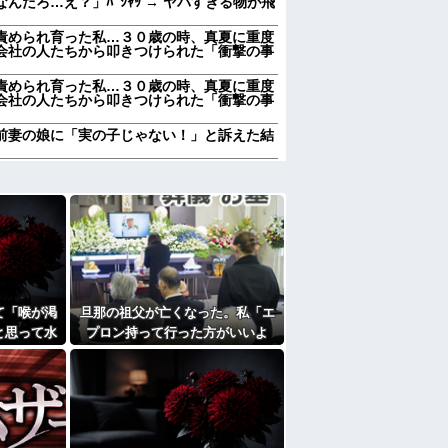
だろ…え？」ﾊﾟｼｬｯ → ヤバすぎる物が飛
責められ育った私…３０歳の時、真夏に重度
会社の人たちから叩きつけられた「衝撃の事
責められ育った私…３０歳の時、真夏に重度
会社の人たちから叩きつけられた「衝撃の事
前妻の娘に「実の子じゃない！」と訴えた結
加齢で＊が緩んだのかチョビッと漏れるように
浮気発覚！会社を辞めるハメになった件
加齢で＊が緩んだのかチョビッと漏れるように
かも知れないのに…
、交配を重ねた毛虫みたいな小さな犬を連れ
思う？
て「喉が渇
旦那の祖父が亡くなった。私「エ
レる国立大卒生活保護受給者友人。ちょっと
と思って水
プロン持って行った方がいいよ
職場に電話したらしく…
で飲んで姿
ね」旦那「余計な出費すんな。そ
すぎて家を出て現在養護施設で暮らしていま
んなもん買うなら今後一切金を出
さねぇぞ」私「えっ…」
エプロン持って行った方がいいよね」旦那
買うなら今後一切金を出さねぇぞ」私「え