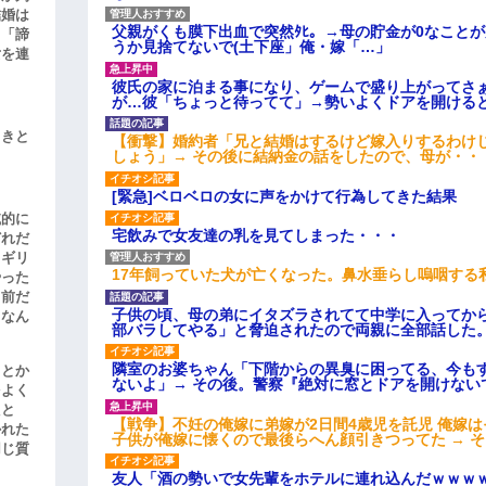
結婚は
父親がくも膜下出血で突然ﾀﾋ。→母の貯金が0なこと
、「諦
うか見捨てないで(土下座」俺・嫁「…」
女を連
彼氏の家に泊まる事になり、ゲームで盛り上がってさ
が…彼「ちょっと待ってて」→勢いよくドアを開ける
引きと
【衝撃】婚約者「兄と結婚はするけど嫁入りするわけ
しょう」→ その後に結納金の話をしたので、母が・・
[緊急]ベロベロの女に声をかけて行為してきた結果
滅的に
宅飲みで女友達の乳を見てしまった・・・
どれだ
リギリ
17年飼っていた犬が亡くなった。鼻水垂らし嗚咽する
やった
名前だ
子供の頃、母の弟にイタズラされてて中学に入ってか
、なん
部バラしてやる」と脅迫されたので両親に全部話した
隣室のお婆ちゃん「下階からの異臭に困ってる、今も
」とか
ないよ」→ その後。警察『絶対に窓とドアを開けない
をよく
たと
【戦争】不妊の俺嫁に弟嫁が2日間4歳児を託児 俺嫁
かれた
子供が俺嫁に懐くので最後らへん顔引きつってた → 
同じ質
友人「酒の勢いで女先輩をホテルに連れ込んだｗｗｗ