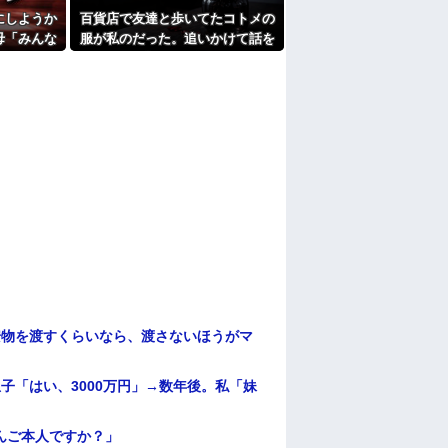
たよ
にしようか
百貨店で友達と歩いてたコトメの
母「みんな
服が私のだった。追いかけて話を
名前よ！」
したら「じゃあ脱げばいい
が立ち…
の！？」と金切り声を上げて…
安物を渡すくらいなら、渡さないほうがマ
子「はい、3000万円」→数年後。私「妹
んご本人ですか？」