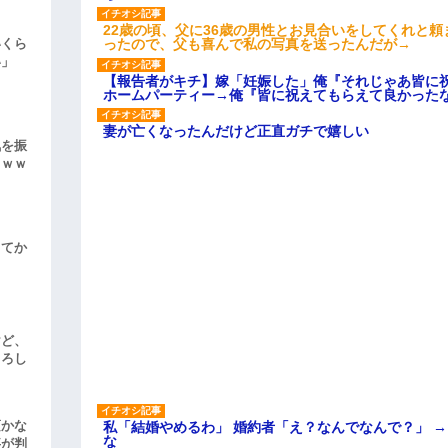
22歳の頃、父に36歳の男性とお見合いをしてくれと
ったので、父も喜んで私の写真を送ったんだが→
いくら
い」
【報告者がキチ】嫁「妊娠した」俺『それじゃあ皆に
ホームパーティー→俺『皆に祝えてもらえて良かった
妻が亡くなったんだけど正直ガチで嬉しい
気を振
ｗｗｗ
してか
けど、
よろし
頃かな
私「結婚やめるわ」 婚約者「え？なんでなんで？」 
な
事が判