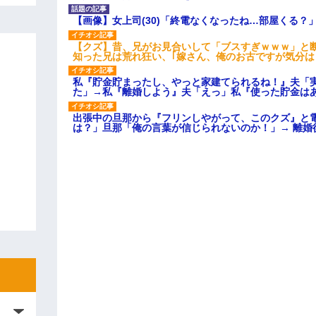
【画像】女上司(30)「終電なくなったね…部屋くる？
【クズ】昔、兄がお見合いして「ブスすぎｗｗｗ」と
知った兄は荒れ狂い、｢嫁さん、俺のお古ですが気分
私『貯金貯まったし、やっと家建てられるね！』夫「
た」→私『離婚しよう』夫「えっ」私『使った貯金は
出張中の旦那から『フリンしやがって、このクズ』と
は？」旦那「俺の言葉が信じられないのか！」→ 離婚