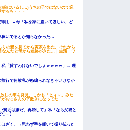
の前にいるし…)うちの子ではないので迎
明するも・・・
が判明。→母「私を家に置いてほしい、ど
り稼いでるとか知らなかった…
ふりの親を見てから実家を出た。それから
月なんだと母から連絡がきた…｜生活｜ワ
私「貸すわけないでしょｗｗｗｗ」→ 理
）
の旅行で何故私が怒鳴られなきゃいけなか
っ放しの車を発見。しかも「ヒィ～」みた
子がおっさんの下敷きになってた
ない貧乏は嫌だ、再婚して」私「なら父親と
だな…）
てほざく。→思わず手を叩いて振り払った