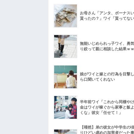
お母さん「アンタ、ボーナス
貰ったの？」ワイ「貰ってな
無能いじめられっ子ワイ、勇
り絞って親に相談した結果ｗ
娘がワイと嫁との行為を目撃
ら口聞いてくれない
半年前ワイ「これから同棲や
金はワイが稼ぐから家事と飯
くな」彼女「任せて！」
【唖然】弟の彼女が中学生の
りひどい虐めの加害者だった