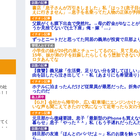
書店「息子さんが万引きしました」私「はっ？(息子目
えに行きません」→息子を名乗ってた人物の正体が判
父親がくも膜下出血で突然ﾀﾋ。→母の貯金が0なこと
うか見捨てないで(土下座」俺・嫁「…」
ずっとニートだと思ってた同居の義弟が投資で旦那よ
小学生の妹が20代の弟とチューしてるのに、見て見ぬ
15年、妹が弟の子を妊娠したらしくもう堕胎できない
ロタあんてな
【復讐】義兄嫁「生活費、足りない分を貸してほしい」
由を話したら泣き出して・・私（あまりにも希望通り
ホテルに泊まったんだけど従業員が最悪だった。折角
の社
ったのだ
い！！
」
【GJ!】会社から帰宅中、広い駐車場にエンジンかけ
いな声も聞こえてきたので気になって近寄ったら女の
元旦那から復縁要請。息子「最新型のiPhoneも買え
えてく
暮らせ」息子「やった＾＾」私（もう手遅れだったん
・・・
姉旦那の友達「ほんとのパパだよ～」私のお腹を触っ
ら…