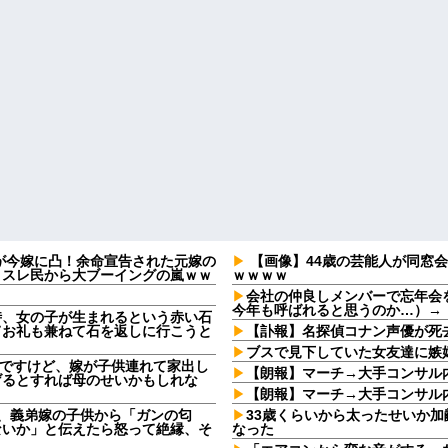
2)が今嫁に凸！余命宣告された元嫁の
【画像】44歳の芸能人が同窓
、スレ民から大ブーイングの嵐ｗｗ
ｗｗｗｗ
会社の仲良しメンバーで忘年会
今年も呼ばれると思うのか…）→
時、女の子が生まれるという赤い石
てお礼も兼ねて石を返しに行こうと
【訃報】名探偵コナン声優が死去
ブスで見下していた女友達に嫉
なんですけど、嫁が子供連れて家出し
【朗報】マーチ→大手コンサル
げるとすれば母のせいかもしれな
【朗報】マーチ→大手コンサル
日、義弟嫁の子供から「ガンの匂
33歳くらいから太ったせいか
ないか」と伝えたら怒って絶縁、そ
なった