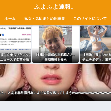
ふよふよ速報。
ホーム
鬼女・気団まとめ用語集
このサイトについて
教員「盗撮しただけな
【戦慄】18歳の主犯格さん、
【画像】青山ひか
ニュースで名前を晒
無期懲役を食ら
チムチボディ、限
職が難しい。あまり
う・・・・・・・・・
ｗｗｗｗｗｗｗｗ
酷い扱いだ」
ん、とある非常識行為により太客を逃してしまうwwwwwwwwwwwwwwwww