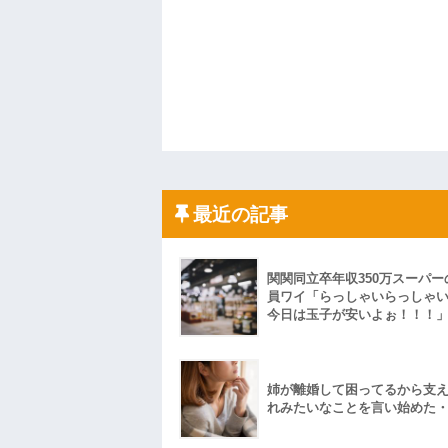
最近の記事
関関同立卒年収350万スーパー
員ワイ「らっしゃいらっしゃ
今日は玉子が安いよぉ！！！
姉が離婚して困ってるから支
れみたいなことを言い始めた