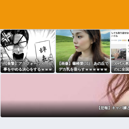
【衝撃】アラフォーワイ、仕
【画像】篠崎愛(31)、あの丘で
30代元
事をやめる決心をするｗｗｗ
デカ乳を垂らすｗｗｗｗｗｗ
のに全国
ｗｗ
ｗｗｗｗｗｗ
され再就
に
【悲報】キャバ嬢さ