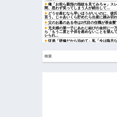
俺「お前ら親指の指紋を見てみろｗ」ス
間、思わず笑ってしまう人が続出して…
どうせ産むなら早いほうがいいのに、彼
言う。じゃあいくら貯めたら出産に踏み切れる
父のお墓のある寺は2代目の住職が茶金髪
兄夫婦の第一子にあわじ結びの金封に一
ら「もう二度と子供を産めないことを望ん
レられ...
従弟「研修だから泊めて」私「今は臨月
たら、さらに図々しい要求まで飛び出して
出張から帰ったら、嫁の顔が青ざめてい
「…」→子供たちに話を聞くと…
賃貸物件を内覧中、ベランダに出たら突
っぱりこの部屋嫌だ」と思った瞬間、体が
シャウエッセン公式、またこういうので
【驚愕】SNSで異性とやりとり《不倫》
かの『こう』回答してしまうw w w w w w w
ダイアンのじゃない方がユースケさんに
れ
【衝撃】ジャンポケ斉藤の被害女性「バウム
しててムカついたから示談しなかった」←
【怒報】国税庁「あのさぁ！君らがちゃ
ゃうけどどうする？！」←これw w w w w w
母「おばあちゃんが従兄弟と結婚させよ
の話利用するわ」→3日後にまさかの展開…