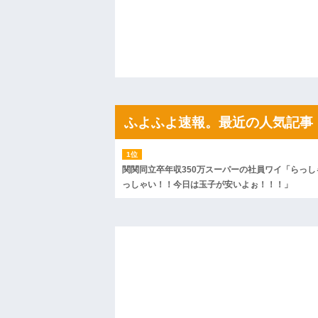
ハードオフに売っていた4万4000円のフ
「こんな高いの？ｗｗ」「逆に超安い」
私「ちょっと、人の家の金庫触らないで
たから、開けてみようとしただけ☆』義兄
果・・・
私「初めて飲む味だけどなんのお茶？」
【GIF】JSのカンチョーワロタ
後続車にクラクションを鳴らされ彼氏が
んだ！降りてこいよ！」と怒鳴りだし...
ふよふよ速報。最近の人気記事
【衝撃】報酬100万円超の治験募集がこち
【ネット騒然】惨殺されたタワマン頂き
ｗｗｗｗｗｗｗｗｗｗ
【愕然】白のクラウン俺氏、高速道路左
wwwwwwwwwwww
関関同立卒年収350万スーパーの社員ワイ「らっし
百年の恋12-899 食べた量を張り合って
っしゃい！！今日は玉子が安いよぉ！！！」
【悲報】佐藤輝明・・・２軍でも盛大に
れ