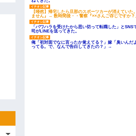
ねてきた。
【唖然】帰宅したら旦那のスポーツカーが消えていた
ません』→ 数時間後・・警察『××さんご存じですか？
「パワハラを受けたから思い切って転職した」とSNS
司がLINEを送ってきた。
俺「初対面でなに言ったか覚えてる？」嫁「臭いんだ
ってる。で、なんで告白してきたの？」→