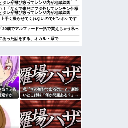
とタレが飛び散ってレンジ内が地獄絵図
れ！「なんで未だにフタ外してレンチン仕様
とタレが飛び散ってレンジ内が地獄絵図
) 上手く撮らせてくれないのでピンボケです
「20歳でアルファード一括で買えちゃう私っ
にあった話をする、オカルト系で
った？
ら、「じゃあ、今日から僕が君の彼氏だよ」
たからレシピ教えてもらおうとしたら……
献立はサラダ、しょっぱいメイン、汁物、ご
。管理人さんに連絡したらその家の親が来て
とで管理人に話をしてことを大きくするとか
本当？」監
私「その格好で出るの…？」新郎
対返すか
いとこ姉妹「何か問題ある？」→
(20代)と結婚→初対面で驚愕のタメ口連発
待った結
結婚式当日に感じた違和感が最後
彼母が「私ちゃんは結婚したら仕事辞める予
とになり…
まで消えなくて…
たよ