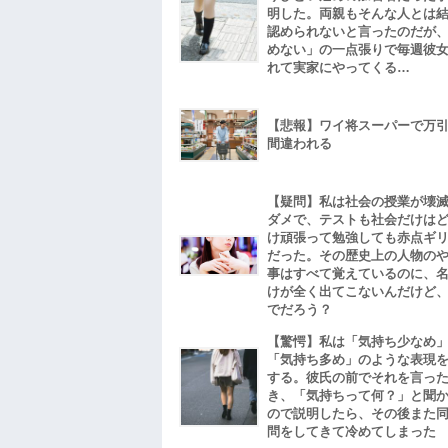
明した。両親もそんな人とは
認められないと言ったのだが
めない」の一点張りで毎週彼
れて実家にやってくる…
【悲報】ワイ将スーパーで万
間違われる
【疑問】私は社会の授業が壊
ダメで、テストも社会だけは
け頑張って勉強しても赤点ギ
だった。その歴史上の人物の
事はすべて覚えているのに、
けが全く出てこないんだけど
でだろう？
【驚愕】私は「気持ち少なめ
「気持ち多め」のような表現
する。彼氏の前でそれを言っ
き、「気持ちって何？」と聞
ので説明したら、その後また
問をしてきて冷めてしまった