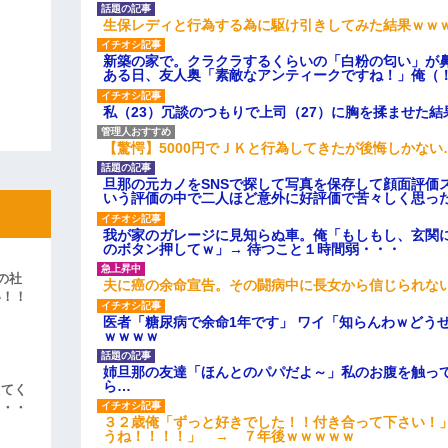
生保レディと行為する為に駆け引きしてみた結果ｗｗ
新築の家で。クラクラするくらいの「白粉の匂い」が
ある日、友人奥「素敵なアンティークですね！」俺（
私（23）冗談のつもりで上司（27）に胸を揉ませた結
【驚愕】5000円でＪＫと行為してきたが後悔しかない
旦那の元カノをSNSで探して写真を保存して顔面評価
いう評価の中で二人ほど意外に好評価で苦々しく思っ
我が家のガレージに見知らぬ車。俺「もしもし、玄関に
のボタン押してｗ」→ 待つこと１時間弱・・・
の社
夫に癌の余命宣告。その闘病中に長女から信じられな
い！！
」
医者「糖尿病で余命1年です」 ワイ「知らんわｗどう
ｗｗｗｗ
姉旦那の友達「ほんとのパパだよ～」私のお腹を触っ
ら…
えてく
・・・
３２歳俺「ずっと好きでした！！付き合って下さい！
うね！！！！」 → ７年後ｗｗｗｗｗ