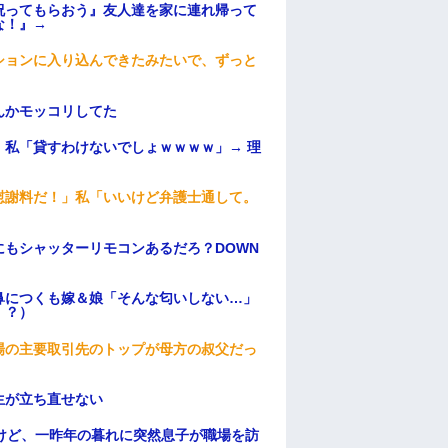
祝ってもらおう』友人達を家に連れ帰って
な！』→
ションに入り込んできたみたいで、ずっと
んかモッコリしてた
私「貸すわけないでしょｗｗｗｗ」→ 理
）
慰謝料だ！」私「いいけど弁護士通して。
もシャッターリモコンあるだろ？DOWN
鼻につくも嫁＆娘「そんな匂いしない…」
！？）
場の主要取引先のトップが母方の叔父だっ
生が立ち直せない
けど、一昨年の暮れに突然息子が職場を訪