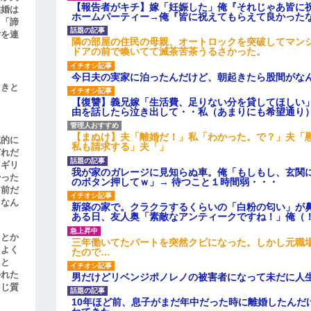
【報告者がキチ】嫁「妊娠した」俺『それじゃあ皆に
結婚は
ホームパーティー→俺『皆に祝えてもらえて良かった
、「諦
女を連
隣の部屋の住民の母親、オートロックを突破してマン
ドアの前で喚いてて滅茶苦茶うるさかった。
今日夫の実家に泊ったんだけど、朝起きたら股間がな
引きと
【復讐】義兄嫁「生活費、足りない分を貸してほしい」
由を話したら泣き出して・・私（あまりにも希望通り
【まぬけ】夫「離婚だ！」私「わかった。で？」夫「
滅的に
私も請求する」夫「」
どれだ
リギリ
我が家のガレージに見知らぬ車。俺「もしもし、玄関に
やった
のボタン押してｗ」→ 待つこと１時間弱・・・
名前だ
、なん
新築の家で。クラクラするくらいの「白粉の匂い」が
ある日、友人奥「素敵なアンティークですね！」俺（
」とか
三年働いてたパートを突然クビになった。しかし元職
をよく
たので…
たと
かれた
男だけどリベンジポノレノの被害者になって未だに人
同じ質
10年ほど前、息子がまだ年中だった時に離婚したんだ