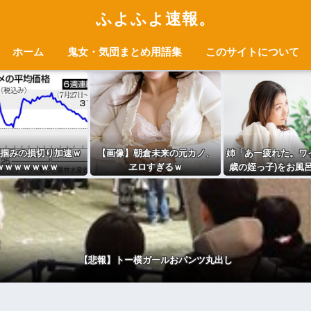
ふよふよ速報。
ホーム
鬼女・気団まとめ用語集
このサイトについて
掴みの損切り加速ｗ
【画像】朝倉未来の元カノ、
姉「あー疲れた。ワイ
ｗｗｗｗｗｗｗ
ヱロすぎるｗ
歳の姪っ子)をお風
きて～～～」ワイ(2
⇒！！！
【悲報】トー横ガールおパンツ丸出し