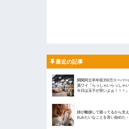
最近の記事
関関同立卒年収350万スーパー
員ワイ「らっしゃいらっしゃ
今日は玉子が安いよぉ！！！
姉が離婚して困ってるから支
れみたいなことを言い始めた