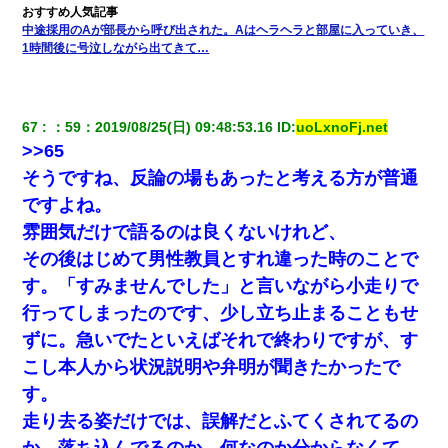
旦那が長男のDNA鑑定をしたら血縁関係0%だった。旦那「やっぱ
りウワキしてたんだな…」長男「俺は誰の子供なの？」長女・次
中途採用のAが部長から呼び出された。Aはヘラヘラと部屋に入っていき、
男「ウワキ女！」
1時間後に号泣しながら出てきて…
【悲報】お風呂で父親と姉が完全に行為してるんだが...
67
：
59
：
2019/08/25(日) 09:48:53.16
 ID:
uoLxnoFj.net
>>65
そうですね、反論の場もあったと考える方が普通
ですよね。
雰囲気だけで語るのは良くないけれど、
その後はじめて男性教員とすれ違った時のことで
す。「すみませんでした」と言いながら小走りで
行ってしまったのです、少し立ち止まることもせ
ずに。急いでたといえばそれで終わりですが、す
こし本人から状況説明や弁明が聞きたかったで
す。
走り去る姿だけでは、誤解だとふてくされてるの
か、落ち込んでるのか、何なのか分からなくて、