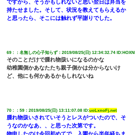
ですから、そうかもしれないと思い翌日は弁当を
持たせました。そして、状況を教えてもらえるか
と思ったら、そこには触れず平謝りでした。
69
：
名無しの心子知らず
：
2019/08/25(日) 12:34:32.74
 ID:
HOXNl
そのことだけで腫れ物扱いになるのかな
幼稚園側かあなたたち親子側かは分からないけ
ど、他にも何かあるかもしれないね
70
：
59
：
2019/08/25(日) 13:11:07.08
 ID:
uoLxnoFj.net
腫れ物扱いされていそうとレスがついたので、そ
うなのかなあ、、と思った次第です。
物申したのは今回初めてで、入園から半年経ちま