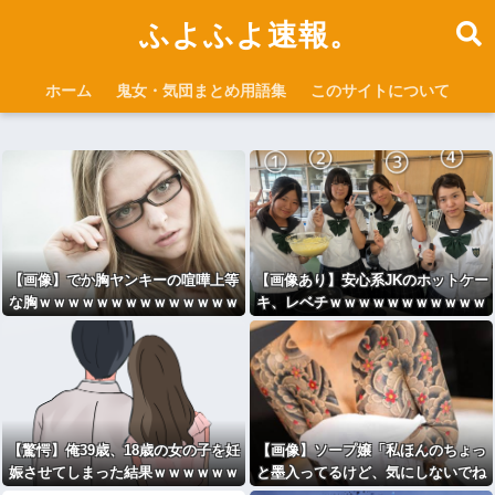
ふよふよ速報。
ホーム
鬼女・気団まとめ用語集
このサイトについて
【画像】でか胸ヤンキーの喧嘩上等
【画像あり】安心系JKのホットケー
な胸ｗｗｗｗｗｗｗｗｗｗｗｗｗｗ
キ、レベチｗｗｗｗｗｗｗｗｗｗｗ
ｗｗｗｗｗｗｗｗｗｗｗｗｗ
【驚愕】俺39歳、18歳の女の子を妊
【画像】ソープ嬢「私ほんのちょっ
娠させてしまった結果ｗｗｗｗｗｗ
と墨入ってるけど、気にしないでね
」ﾊﾟｼｬ