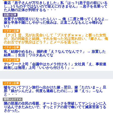
書店「息子さんが万引きしました」私「はっ？(息子目の前にいる
【衝撃】報酬100万円超の治験
し…)うちの子ではないので迎えに行きません」→息子を名乗って
募集がこちらｗｗｗｗｗ(※画像
た人物の正体が判明するも・・・
あり)
【ネット騒然】惨殺されたタ
ワマン頂き女子のこの動画、す
放置子が病院送りになったらしい → 俺（二度と帰ってくるなよ…
げえええええｗｗｗｗｗｗｗｗ
嫁を半身不随にしやがった恨みは、正直こんなもんじゃ晴れな
ｗｗｗ
い）
【愕然】白のクラウン俺氏、
高速道路左車線を制限速度で走
【クズ】昔、兄がお見合いして「ブスすぎｗｗｗ」と断った女性
った結果wwwwwwwwwwww
が、兄の同級生と結婚。それを知った兄は荒れ狂い、｢嫁さん、俺
のお古ですが気分はどう？」とメールを送った→
百年の恋12-899 食べた量を
張り合ってくる
私「結婚やめるわ」 婚約者「え？なんでなんで？」 → 放置した
【悲報】佐藤輝明・・・２軍
結果…｜生活｜ワロタあんてな
でも盛大にやらかす←あまり悲
しませないでくれ
テレワーク上司「会議中はカメラ付けろ！」女社員「え、事前連
絡無しは無理」上司「いいから付けろ！」→
嘘をついてフリン旅行へ出かけた嫁→翌日、嫁「ただいま～」旦
那「娘がシんだよ。何度も連絡したのに…」嫁「えっ」→なん
と・・・
隣の部屋の住民の母親、オートロックを突破してマンションに入
り込んできたみたいで、ずっとドアの前で喚いてて滅茶苦茶うる
さかった。