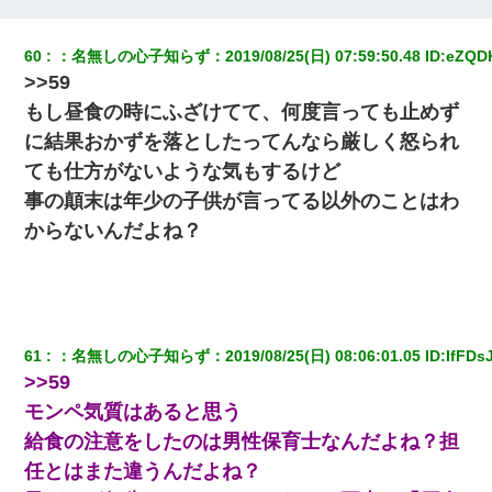
とっさに女児を捕まえたら変質者扱いされた。母親「あっち行っ
てよ！気持ち悪い！（ｼｯｼｯ」→ 後日、俺を見つけた母親がすっ飛
んできて・・・
60
：
名無しの心子知らず
：
2019/08/25(日) 07:59:50.48
 ID:
eZQD
>>59
22歳の頃、父に36歳の男性とお見合いをしてくれと頼まれた。父
もし昼食の時にふざけてて、何度言っても止めず
の親会社の経営者の息子さんだったので、父も喜んで私の写真を
送ったんだが→
に結果おかずを落としたってんなら厳しく怒られ
ても仕方がないような気もするけど
【悲報】姉と入浴中に大きくなってしまった結果ｗｗｗｗｗｗｗ
事の顛末は年少の子供が言ってる以外のことはわ
ｗ
からないんだよね？
元旦那から復縁要請。息子「最新型のiPhoneも買えない貧乏は嫌
だ、再婚して」私「なら父親と暮らせ」息子「やった＾＾」私
（もう手遅れだったんだな…）
61
：
名無しの心子知らず
：
2019/08/25(日) 08:06:01.05
 ID:
IfFDs
【衝撃】ヤンキー女に「サせて」って言った結果
>>59
モンペ気質はあると思う
隣の部屋の住民の母親、オートロックを突破してマンションに入
り込んできたみたいで、ずっとドアの前で喚いてて滅茶苦茶うる
給食の注意をしたのは男性保育士なんだよね？担
さかった。
任とはまた違うんだよね？