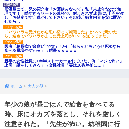
居酒屋にて。兄の紹介者「お酒飲みなって」私「未成年なので無
理です！」酷すぎるワードの連発で、耐えきれず店員に5千円を渡
し「お勘定です。逃がして下さい」その後、録音内容を父に聞か
せたら...
「パワハラを受けたから思い切って転職した」とSNSで呟いた
ら、速攻でパワハラかました元上司がLINEを送ってきた。
医者「糖尿病で余命1年です」 ワイ「知らんわｗどうせ死ぬなら
食べる量増やすわｗ」→結果ｗｗｗｗｗ
新卒の女性社員に1年半ストーカーされていた。俺「マジで怖い」
上司「話をしてみる」→女性社員「実は10数年前に…」
ホーム
大人の話
年少の娘が昼ごはんで給食を食べてる
時、床にオカズを落とし、それを厳しく
注意された。「先生が怖い。幼稚園に行