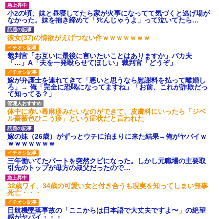
小2の頃、妹と昼寝してたら家が火事になってて気づくと逃げ場が
なかった。妹を抱き締めて「ﾀﾋんじゃうよ」って泣いてたら…
彼女(37)の情欲がえげつない件ｗｗｗｗｗｗｗ
裁判官「お互いに最後に言いたいことはありますか」バカ夫
「…」A「夫を一発殴らせてほしい」裁判官「どうぞ」
嫁が弁護士を連れてきて「悪いと思うなら慰謝料を払って離婚し
ろ」→ 俺「完全に恐喝になってますね」「お前、これが詐欺だっ
て知ってる？」
体中に赤い蕁麻疹みたいなのができて、皮膚科にいったら「ジベ
ル薔薇色ひこう疹」という症状だと言われた
嫁の妹（26歳）がずっとウチに泊まりに来た結果→俺がヤバイｗ
ｗｗｗｗｗｗｗ
三年働いてたパートを突然クビになった。しかし元職場の主要取
引先のトップが母方の叔父だったので…
32歳ワイ、34歳の可愛い女と付き合うも現実を知ってしまい無事
死亡・・・
日航機墜落事故の「ここからは日本語で大丈夫ですよ〜」の絶望
感がヤバイ・・・