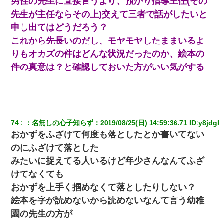
男性の先生に直接言うより、預かり指導主任(その
先生が主任ならその上)交えて三者で話がしたいと
申し出てはどうだろう？
これから先長いのだし、モヤモヤしたままいるよ
りもオカズの件はどんな状況だったのか、絵本の
件の真意は？と確認しておいた方がいい気がする
74
：
名無しの心子知らず
：
2019/08/25(日) 14:59:36.71
 ID:
y8jdg
おかずをふざけて何度も落としたとか書いてない
のにふざけて落とした
みたいに捉えてる人いるけど年少さんなんてふざ
けてなくても
おかずを上手く掴めなくて落としたりしない？
絵本を字が読めないから読めないなんて言う幼稚
園の先生の方が