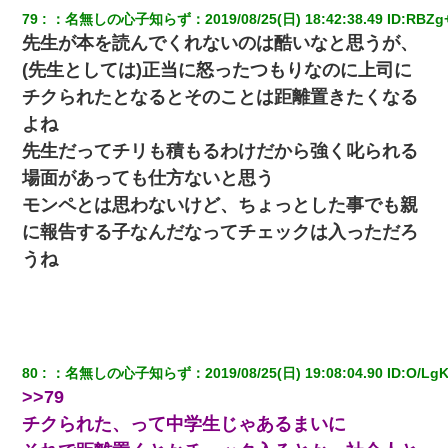
79
：
名無しの心子知らず
：
2019/08/25(日) 18:42:38.49
 ID:
RBZg
先生が本を読んでくれないのは酷いなと思うが、
(先生としては)正当に怒ったつもりなのに上司に
チクられたとなるとそのことは距離置きたくなる
よね
先生だってチリも積もるわけだから強く叱られる
場面があっても仕方ないと思う
モンペとは思わないけど、ちょっとした事でも親
に報告する子なんだなってチェックは入っただろ
うね
80
：
名無しの心子知らず
：
2019/08/25(日) 19:08:04.90
 ID:
O/LgK
>>79
チクられた、って中学生じゃあるまいに