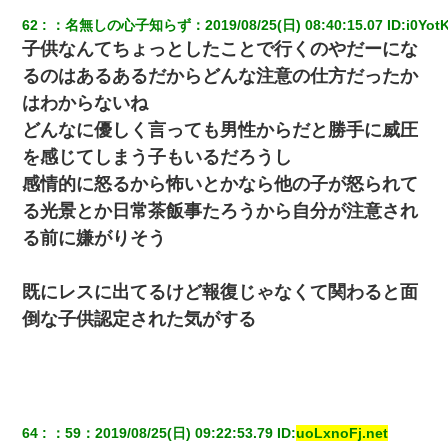
62
：
名無しの心子知らず
：
2019/08/25(日) 08:40:15.07
 ID:
i0YotK
【戦争】不妊の俺嫁に弟嫁が2日間4歳児を託児 俺嫁はそこまで気
子供なんてちょっとしたことで行くのやだーにな
にしてなかったが、あまりにも子供が俺嫁に懐くので最後らへん
顔引きつってた → そして弟嫁が迎えに来た翌日…
るのはあるあるだからどんな注意の仕方だったか
はわからないね
夫に癌の余命宣告。その闘病中に長女から信じられない言葉を受
どんなに優しく言っても男性からだと勝手に威圧
けた
を感じてしまう子もいるだろうし
感情的に怒るから怖いとかなら他の子が怒られて
友人とふたりで山口に旅行した時の事。レンタカーを借りて山の
中の道を走っていたら、突然ガガッ！って音がして…
る光景とか日常茶飯事たろうから自分が注意され
る前に嫌がりそう
さっき嫁から、「愛しています」ってメールが届いた。俺も「愛
してます」って送ったら
既にレスに出てるけど報復じゃなくて関わると面
倒な子供認定された気がする
童貞俺、宅飲みした女友達2人を家に泊めた結果ｗｗｗｗｗｗ
嫁が弁護士を連れてきて「悪いと思うなら慰謝料を払って離婚し
ろ」→ 俺「完全に恐喝になってますね」「お前、これが詐欺だっ
て知ってる？」
64
：
59
：
2019/08/25(日) 09:22:53.79
 ID:
uoLxnoFj.net