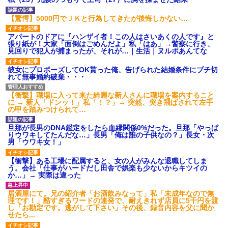
た。それは慣れてるので別にい
のメリットがあるの」「そんな
いが……その後→
に大変なら育児やめれば？」冗
【驚愕】5000円でＪＫと行為してきたが後悔しかない…
談で言ったのに本気に取られて
【衝撃】 ワイ、保険金2億円と
離婚を言い渡された
遺産6000万円を相続したら「こ
アパートのドアに『ハンザイ者！この人はさいあくの人です』と
う」なった・・・
彼女と結婚の話をしていた時
張り紙が！大家「面倒はごめんだよ」私「はあ」→警察に行き、
に言われたことが衝撃だった
スーパーで小エビの天ぷら
見回りで犯人が捕まったが、それが…｜生活｜ヌルポあんてな
（１２尾入り４８０円）を買っ
主な税金の成り立ちを調べて
た。レジ係の人「５７６０円で
みたよ
彼女にプロポーズしてOK貰った俺、告げられた結婚条件にブチ切
す」私「えっ！？間違いじゃな
れて無事婚約破棄・・・
いですか？」レジ「いや、４８...
ハードオフに売っていた4万
4000円のフィギュアがヤバすぎ
【衝撃】職場に入って来た綺麗な新人さんに職場を案内すること
るｗｗｗｗｗｗ「こんな高い
に → 新人「ドンッ！」私「！？」→ 突然、突き飛ばされて左手
の？ｗｗ」「逆に超安い」
の甲を踏みつけられて…
私「ちょっと、人の家の金庫
触らないでよ！」キチママ『そ
旦那が長男のDNA鑑定をしたら血縁関係0%だった。旦那「やっぱ
こに金庫があったから、開けて
りウワキしてたんだな…」長男「俺は誰の子供なの？」長女・次
みようとしただけ☆』義兄「泥
男「ウワキ女！」
は出てけ！二度と来るな！」結
果・・・
【衝撃】ある工場に配属すると、女の人がみんな退職してしま
私「初めて飲む味だけどなん
う。会社「仕事がハードだし田舎で娯楽も少ないからキツイの
のお茶？」彼「ちっ！」私「」
か…」→ 実際は違った
【GIF】JSのカンチョーワロ
タ
居酒屋にて。兄の紹介者「お酒飲みなって」私「未成年なので無
理です！」酷すぎるワードの連発で、耐えきれず店員に5千円を渡
後続車にクラクションを鳴ら
し「お勘定です。逃がして下さい」その後、録音内容を父に聞か
され彼氏が逆切れ。「何クラク
せたら...
ション鳴らしてんだ！降りてこ
いよ！」と怒鳴りだし...