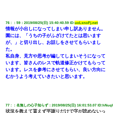
76
：
59
：
2019/08/25(日) 15:40:40.59
 ID:
uoLxnoFj.net
情報が小出しになってしまい申し訳ありません。
園には、「うちの子がふざけてたとは思います
が、」と切り出し、お話しをさせてもらいまし
た。
私自身、見方や思考が編してしまいそうになって
います、皆さんのレスで軌道修正かけてもらって
います。レスを参考にさせてもらい、良い方向に
むかうよう考えていきたいと思います。
77
：
名無しの心子知らず
：
2019/08/25(日) 16:01:53.07
 ID:
hNuqI
状況を教えて貰えず平謝りだけで字が読めないっ