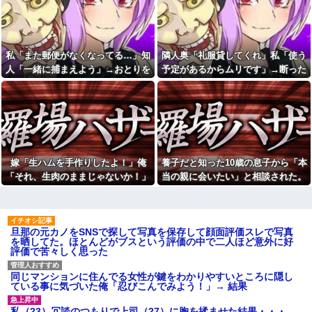
ら「本当の親に会いたい」と相
い」と説教されたんだが、塩分
談された。正直に答えたら夫婦
過剰だし味の好みは自由だろ！
関係が急変して…
彼は私が何かしても、一度も
裁判中に間男の勤務先へ訴状
「ありがとう」と言わない
のコピーを送ったら、相手側が
私「また郵便がなくなってる…」知
隣人奥「礼服貸してくれ」私「使う
【画像】安井カノンちゃん、
名誉毀損だと猛反発。裁判官ま
バニーガールコスプレでうっか
人「一緒に捕まえよう」→おとりを
予定があるからムリです」→断った
でロを挟む事態になって…
り谷間が見えてしまう他
仕掛けたら泥奥がまんまと引っかか
途端、とんでもない暴言を吐かれ
1年前に嫁と「子供を作る条件
彼は私が何かしても、一度も
で」結婚。だが嫁が子供を作れ
り…
て…
「ありがとう」と言わない
ない体だと知ったので離婚へ。
【緊急事態】母親がコレで30
ちいかわ作者さん、総額30億
万振り込む！危機回避能力が問
超の大豪邸を建てるｗｗｗｗｗ
われるｗｗｗｗ
ｗｗｗｗｗｗｗｗｗｗｗｗｗｗ
24歳年収550万ワイ、高級車も
【画像】秋葉原で大量のメイ
豪邸も買えない人生が確定して
嫁「生ハムを手作りしたよ！」俺
養子だと知った10歳の息子から「本
ド＆巫女たちがぶっかけ祭ｗｗ
いる事実に咽び泣く
ｗｗｗｗｗｗｗｗｗ
「それ、生肉のままじゃないか！」
当の親に会いたい」と相談された。
【腹筋崩壊】見た瞬間吹いた
【悲報】へずまりゅう（35）
→食べてしまった翌日にまさかの事
正直に答えたら夫婦関係が急変し
画像を貼っていくスレｗｗｗｗ
ボランティアのため熊本に行く
態が…
て…
も体調不良で病院に行く
【修羅場】父の浮気相手がま
さかの男！？私が突き止めた結
イーロン・マスク「中国のロ
果ｗｗｗｗ
旦那の元カノをSNSで探して写真を保存して顔面評価スレで写真
ボットはデタラメで遠隔操作し
を晒してた。ほとんどがブスという評価の中で二人ほど意外に好
てるだけ」
今日から業務報告書の「庶
評価で苦々しく思った
務」っていう大項目が急に廃止
女芸人の吉住さん（36）メイ
されたんだけど意味不明すぎる
クしたら普通に美人の部類だっ
たと判明ｗｗｗｗｗｗｗｗｗ
社会人1年目の時、下の階に住
同じマンションに住んでる女性が鍵をわかりやすいところに隠し
んでる40代半ばくらいの独身女
ている事に気づいた俺「忍びこんでみよう！」→ 結果
お姫様だっこを夢見る肥満な
性に狙われかけた
私、プールである子供達に「肥
満！」「肥満だ！」と騒がれ
「お食い初めなんて俺になん
私（23）冗談のつもりで上司（27）に胸を揉ませた結果・・・