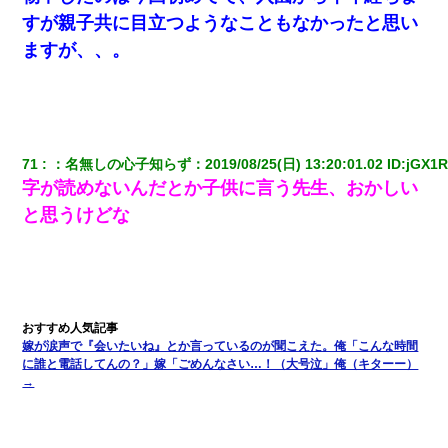
すが親子共に目立つようなこともなかったと思い
ますが、、。
71
：
名無しの心子知らず
：
2019/08/25(日) 13:20:01.02
 ID:
jGX1R
字が読めないんだとか子供に言う先生、おかしい
と思うけどな
嫁が涙声で『会いたいね』とか言っているのが聞こえた。俺「こんな時間
に誰と電話してんの？」嫁「ごめんなさい…！（大号泣」俺（キターー）
→