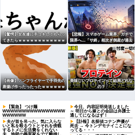
【驚愕】女友達に手コキしてもらっ
【悲報】スマホゲーム業界、ガチで
てきたらｗｗｗｗｗｗｗｗｗｗｗｗ
限界へ…「サ終」相次ぎ倒産が過去
wwww
最多ペース “当たれば一攫千金”の
時代が終わる
【画像】ノンフライヤーで手羽先の
美味しいプロテインって結局どれな
唐揚げ作ったったったｗｗｗｗｗｗ
の？
ｗ
【緊急】 つけ麺
今日、内容証明発送しました
WWWWWWWWWWWWWWWW
～ 明日から嫁との会話は弁護士
WWWWWW
通してになるはず！
夫が首を吊った。気に入らな
【訃報】名探偵コナン声優が
いと私を殴るウトとそれを傍観
死去 → 今トンデモナイことにな
するトメに生活費をくれない
ってる・・・
夫…地獄の義実家をでて離婚し