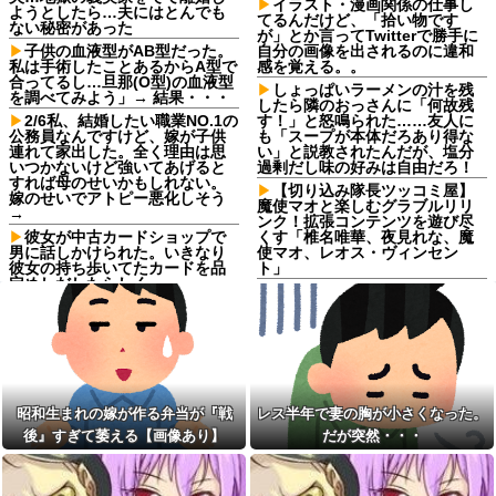
イラスト・漫画関係の仕事し
ようとしたら…夫にはとんでも
てるんだけど、「拾い物です
ない秘密があった
が」とか言ってTwitterで勝手に
子供の血液型がAB型だった。
自分の画像を出されるのに違和
私は手術したことあるからA型で
感を覚える。。
合ってるし…旦那(O型)の血液型
しょっぱいラーメンの汁を残
を調べてみよう」→ 結果・・・
したら隣のおっさんに「何故残
2/6私、結婚したい職業NO.1の
す！」と怒鳴られた……友人に
公務員なんですけど、嫁が子供
も「スープが本体だろあり得な
連れて家出した。全く理由は思
い」と説教されたんだが、塩分
いつかないけど強いてあげると
過剰だし味の好みは自由だろ！
すれば母のせいかもしれない。
【切り込み隊長ツッコミ屋】
嫁のせいでアトピー悪化しそう
魔使マオと楽しむグラブルリリ
→
ンク！拡張コンテンツを遊び尽
彼女が中古カードショップで
くす「椎名唯華、夜見れな、魔
男に話しかけられた。いきなり
使マオ、レオス・ヴィンセン
彼女の持ち歩いてたカードを品
ト」
定めしだしたらしく…
セブンイレブンのホットスナ
【後編】フードコートで鉢合
ックコーナーにあるチョコクッ
わせした託児ママに「食べてい
キー美味しすぎる。でも545カロ
る間でいいから」と子供を押し
リーあってヒエっ
付けられた。本当に食べてる間
【呆然】取引先専務「Aを20
だけ見て、店に迷子として預け
個注文する」ぼく「いつも1～2
たら…
個しか使わないけど本当に20で
激辛チャレンジの契約書にサ
あってる？」取専「あってる」
昭和生まれの嫁が作る弁当が『戦
レス半年で妻の胸が小さくなった。
インし、チャレンジしたらとん
⇒結果！
後』すぎて萎える【画像あり】
だが突然・・・
でもない事態になった。救急車
しょっぱいラーメンの汁を残
運ばれ胃の洗浄や入院2日で10万
したら隣のおっさんに「何故残
超えて...
す！」と怒鳴られた……友人に
養子だと知った10歳の息子か
も「スープが本体だろあり得な