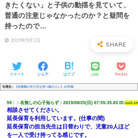
きたくない」と子供の動揺を見ていて、
普通の注意じゃなかったのか？と疑問を
持ったので…
2019年9月1日
LINE
ツイート
シェア
はてブ
Pocket
引用元：
【幼稚園の年少児を持つ親のスレ】45学期
59
：
名無しの心子知らず
：
2019/08/25(日) 07:55:35.83
 ID:
uoLxn
相談させてください。
延長保育を利用しています。(仕事の間)
延長保育の担当先生は日替わりで、児童20人ほど
を一人で受け持ってる感じです。