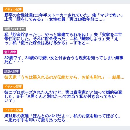
新卒の女性社員に1年半ストーカーされていた。俺「マジで怖い」
上司「話をしてみる」→女性社員「実は10数年前に…」
私『貯金貯まったし、やっと家建てられるね！』夫「実家を二世
帯住宅にした。それに貯金使った」→私『離婚しよう』夫「え
っ」私『使った貯金はあげるから』→すると…
32歳ワイ、34歳の可愛い女と付き合うも現実を知ってしまい無事
死亡・・・
彼氏家「うちは墨入れるのが伝統だから。お前も彫れ」 → 結果…
彼にプロポーズされたんだけど、実は資産家だと知って婚約破棄
した。B子「A男くんと別れたって本当？私が付き合ってもい
い？」
姉旦那の友達「ほんとのパパだよ～」私のお腹を触ってほざく。
→思わず手を叩いて振り払ったら…