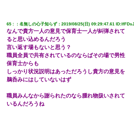
【画像】女上司(30)「終電なくなったね…部屋くる？」ワイ「行
きます！」
65
：
名無しの心子知らず
：
2019/08/25(日) 09:29:47.61
 ID:
IfFDs
全く親しくないママ友Aから突然「飲み会しよう」と誘われたがお
なんで貴方一人の意見で保育士一人が糾弾されて
断りした。後日Aの企みを知ってゾッとするやら腹立つやら！
ると思い込めるんだろう
言い返す場もないと思う？
見合いにて。嫁「はじめまして」俺「失礼ですが○○さんご本人で
すか？」
職員全員で共有されているのならばその場で男性
保育士からも
旦那の元嫁「離婚したとはいえ、私が本来の妻。許可なく結婚す
しっかり状況説明はあっただろうし貴方の意見を
るなんてどういう神経してるの？離婚届を記入して持って来い」
→笑いが止まらなくなり・・・
鵜呑みにはしていないはず
書店「息子さんが万引きしました」私「はっ？(息子目の前にいる
職員みんなから謝られたのなら腫れ物扱いされて
し…)うちの子ではないので迎えに行きません」→息子を名乗って
た人物の正体が判明するも・・・
いるんだろうね
男だけどリベンジポノレノの被害者になって未だに人生が立ち直
せない