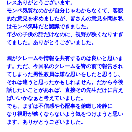
レスありがとうございます。
宅飲みで女友達の乳を見てしまった・・・
モンペ気質なのかが自分じゃわからなくて、客観
的な意見を求めましたが、皆さんの意見を聞き私
彼女(37)の情欲がえげつない件ｗｗｗｗｗｗｗ
はモンペ気味だと認識できました。
隣室のお婆ちゃん「下階からの異臭に困ってる、今もすっごく臭
年少の子供の話だけなのに、視野が狭くなりすぎ
い」私「変だなあ～なにも臭わないよ」→ その後。警察『絶対に
窓とドアを開けないで』
てました。ありがとうございました。
義兄嫁が義実家で「コロナ陽性だったからこのまま療養させて下
園がクレームや情報を共有するのは良いと思いま
さい」と言い出してド修羅場になった
す。ただ、今回私のクレームを皆の前で報告され
てしまった男性教員は嫌な思いをしたと思うし、
生保レディと行為する為に駆け引きしてみた結果ｗｗｗｗｗｗｗ
ｗｗｗｗｗ
それは違うと思ったかもしれません。だから今後
話したいことがあれば、直接その先生だけに言え
裁判官「お互いに最後に言いたいことはありますか」バカ夫
ばいいかなぁと考えていました。
「…」A「夫を一発殴らせてほしい」裁判官「どうぞ」
でも、まずは不信感や心配事を俯瞰し冷静に
なり視野が狭くならないよう気をつけようと思い
高1のとき男に襲われ、不妊の叔母に頼まれて出産。→叔母夫婦が
養子縁組してアメリカに子供を連れ帰った。→9・11で叔母夫婦が
ます、ありがとうございました。
亡くなってしまい…