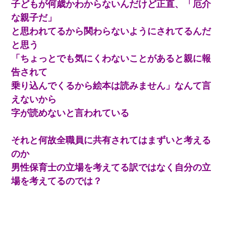
子どもが何歳かわからないんだけど正直、「厄介
中途採用のAが部長から呼び出された。Aはヘラヘラと部屋に入っ
ていき、1時間後に号泣しながら出てきて…
な親子だ」
と思われてるから関わらないようにされてるんだ
【まぬけ】夫「離婚だ！」私「わかった。で？」夫「慰謝料
と思う
だ！」私「いいけど弁護士通して。私も請求する」夫「」
「ちょっとでも気にくわないことがあると親に報
告されて
【衝撃】嫁父の会社に勤続１０年、手取り１４万 → 俺「２２万も
らえる会社から誘われた。転職したい」義父「クビ！（激怒」嫁
乗り込んでくるから絵本は読みません」なんて言
「離婚！（激怒」
えないから
字が読めないと言われている
体中に赤い蕁麻疹みたいなのができて、皮膚科にいったら「ジベ
ル薔薇色ひこう疹」という症状だと言われた
それと何故全職員に共有されてはまずいと考える
新築の家で。クラクラするくらいの「白粉の匂い」が鼻につくも
のか
嫁＆娘「そんな匂いしない…」ある日、友人奥「素敵なアンティ
ークですね！」俺（！？）
男性保育士の立場を考えてる訳ではなく自分の立
場を考えてるのでは？
結婚生活10ヶ月目で嫁から一方的に「もう冷めた」と離婚切り出
された
昨日37歳のおばさんと行為したんだけどめちゃくちゃだった