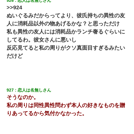
926
恋人は名無しさん
【衝撃】ある工場に配属すると、女の人がみんな退職してしま
う。会社「仕事がハードだし田舎で娯楽も少ないからキツイの
>>924
か…」→ 実際は違った
ぬいぐるみだからってより、彼氏持ちの異性の友
人に消耗品以外の物あげるかな？と思っただけ
書店「息子さんが万引きしました」私「はっ？(息子目の前にいる
し…)うちの子ではないので迎えに行きません」→息子を名乗って
私も異性の友人には消耗品かランチ奢るぐらいに
た人物の正体が判明するも・・・
してるわ。彼女さんに悪いし
反応見てると私の周りがクソ真面目すぎるみたい
最近うちの庭に知らない男の人がしょっちゅう入ってくる。それ
を職場で愚痴ったら、同僚男性が怒鳴りつけてきた。
だけど
結婚生活10ヶ月目で嫁から一方的に「もう冷めた」と離婚切り出
された
転職先が決まったので退職の意思を伝えたら。上司「無責任」
927
恋人は名無しさん
「簡単には辞めさせない」私（どうせ辞めるし…）→ 思いっきり
そうなのか。
反論をしてみた
私の周りは同性異性問わず本人の好きなものを贈
りあってるから気付かなかった。
何年か前に妹は離婚している。当時生まれた姪が義弟の子じゃな
かったため妹有責での離婚になり…
子供の頃、母の弟にイタズラされてて中学に入ってから関係を持