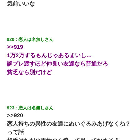
気前いいな
元夫の連れ子「俺の結婚式の時くらい、母親としての責任を果た
そうとは思わないのか！」→どうも連れ子は…
【復讐】義兄嫁「生活費、足りない分を貸してほしい」私「貸す
わけないでしょｗｗｗｗ」→ 理由を話したら泣き出して・・私
（あまりにも希望通り）
920
恋人は名無しさん
>>919
1万2万するもんじゃあるまいし…
わい(42)渋谷の夜のサービスで19の女の子にゴックンさせた結果
ｗｗｗｗｗｗｗｗ
誕プレ渡すほど仲良い友達なら普通だろ
貧乏なら別だけど
嫁の妹（26歳）がずっとウチに泊まりに来た結果→俺がヤバイｗ
ｗｗｗｗｗｗｗ
体中に赤い蕁麻疹みたいなのができて、皮膚科にいったら「ジベ
ル薔薇色ひこう疹」という症状だと言われた
923
恋人は名無しさん
>>920
兄の新しい嫁がやらかしすぎて辛い。当たり前のように実家や姪
の幼稚園に来る
恋人持ちの異性の友達にぬいぐるみあげなくね？
って話
隣の部屋の住民の母親、オートロックを突破してマンションに入