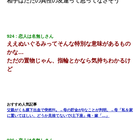
相手はただの異性の友達って思ってなさそう
り込んできたみたいで、ずっとドアの前で喚いてて滅茶苦茶うる
さかった。
【悲報】姉と入浴中に大きくなってしまった結果ｗｗｗｗｗｗｗ
ｗ
924
恋人は名無しさん
ええぬいぐるみってそんな特別な意味があるもの
【修羅場】彼女親「カスな家柄のヤツなんかと家族になるのはご
めんだ」俺「じゃあ別れます…」→ 彼女「なんで言い返してくれ
かな…
なかったの？（泣」
ただの置物じゃん、指輪とかなら気持ちわかるけ
ど
【画像】女の子「お母さん！！私ようやくファッションモデルに
選ばれたの！絶対見に来てね！」→悲しい結果がこれ・・・
夫に癌の余命宣告。その闘病中に長女から信じられない言葉を受
けた
父親がくも膜下出血で突然ﾀﾋ。→母の貯金が0なことが判明。→母「私を家
小学生の妹が20代の弟とチューしてるのに、見て見ぬふりの親を
見てから実家を出た。それから15年、妹が弟の子を妊娠したらし
に置いてほしい、どうか見捨てないで(土下座」俺・嫁「…」
くもう堕胎できない月なんだと母から連絡がきた…｜生活｜ワロ
タあんてな