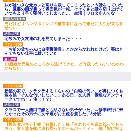
妹が嘘つきな元カレと寄りを戻してしまったという話をしていた
ら、旦那の顔が曇って雰囲気が一転。そそくさと話を切り上げて
いつもより早く寝付いてしまった…｜生活｜ワロタあんてな
男だけどリベンジポノレノの被害者になって未だに人生が立ち直
せない
宅飲みで女友達の乳を見てしまった・・・
「お前の父ちゃんは自宅警備員」とかからかわれたけど、実はと
んでもない仕事に就いていた
13歳娘が元嫁のところから逃げてきた。どう扱ったらいいのかわ
からない
新築の家で。クラクラするくらいの「白粉の匂い」が鼻につくも
嫁＆娘「そんな匂いしない…」ある日、友人奥「素敵なアンティ
ークですね！」俺（！？）
クラスで一人無口で誰とも話さない男子がいた。→修学旅行に来
なかったその男子に女子達がお土産を渡した。5分後…
【報告者がキチ】嫁「妊娠した」俺『それじゃあ皆に祝ってもら
おう』友人達を家に連れ帰ってホームパーティー→俺『皆に祝え