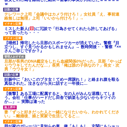
ｗｗｗ
ｗ
【愕然】白のクラウン俺氏、
高速道路左車線を制限速度で走
テレワーク上司「会議中はカメラ付けろ！」女社員「え、事前連
った結果wwwwwwwwwwww
絡無しは無理」上司「いいから付けろ！」→
百年の恋12-899 食べた量を
張り合ってくる
ミスした新人(
)に冗談で「行為させてくれたら許してあげる」
【悲報】佐藤輝明・・・２軍
って言ったら・・・
でも盛大にやらかす←あまり悲
しませないでくれ
【唖然】帰宅したら旦那のスポーツカーが消えていた。警察『目
立つし、すぐ見つかるかもしれません』→ 数時間後・・警察『××
さんご存じですか？』
旦那が長男のDNA鑑定をしたら血縁関係0%だった。旦那「やっぱ
りウワキしてたんだな…」長男「俺は誰の子供なの？」長女・次
男「ウワキ女！」
妊娠中に「おいこのブタ女！てめー席譲れ！」と絡まれ腹を殴る
真似された。泣きながら夫に話すと一年後に…
【衝撃】ある工場に配属すると、女の人がみんな退職してしま
う。会社「仕事がハードだし田舎で娯楽も少ないからキツイの
か…」→ 実際は違った
妻「ずっと好きだった人と一緒になりたいから、わかれてくださ
い」→離婚後、娘と実家で生活してると…
我が家のガレージに見知らぬ車。俺「もしもし、玄関にもシャッ