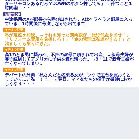
ターリモコンあるだろ？DOWNのボタン押してｗ」→ 待つこと１
時間弱・・・
中途採用のAが部長から呼び出された。Aはヘラヘラと部屋に入っ
ていき、1時間後に号泣しながら出てきて…
私が遺産を相続。→それを知った義両親が「旅行代金を出せ！」
「リフォーム費用を負担しろ！」「金の管理は私達がする！」と
浅ましくも集りにきた。
高1のとき男に襲われ、不妊の叔母に頼まれて出産。→叔母夫婦が
養子縁組してアメリカに子供を連れ帰った。→9・11で叔母夫婦が
亡くなってしまい…
デパートの外商『私さんだと名乗る女が、ツケで宝石を買おうと
していて…』私「！？」→ 翌日。ママ友たちの様子が微妙におか
しくなり・・・