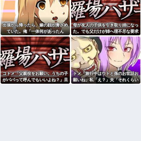
れたんやがこれワイ詰み
娘は幼稚園児で、娘と仲良し
か？？？？？？？
のお友達には知的障害がありま
す そしてこの知的障害のあるお
警察「違反ですね」俺「一度
子さんが、娘を殴るのです 「も
この車から見てくださいよ」→
うあの子と遊ぶな」と娘に言っ
見通しの悪い交差点で揉めた結
出張から帰ったら、嫁の顔が青ざめ
母が友人の子供を引き取り姉になっ
てもいいものでしょうか？
果、まさかの展開に…
ていた。俺「一体何があったん
た。でも父だけが姉へ理不尽な要求
旦那が知らない間に夜の店行
ミスドで隣の席の女性二人の
ってた。私「なんで黙って行っ
だ？」嫁「…」→子供たちに話を聞
ばかり押し付けていて…
会話が聞こえてきた。その内容
たの？」旦那「暴力したら犯罪
が、旦那と離婚したくてでっち
くと…
だぞ」→夜の店通いを巡って夫
上げのDV証拠を...
婦の言い争いが泥沼化して…
アラフィフ正社員の男性が若
彼の母親と初めて食事した時
い20代の可愛い女の子以外には
に彼母が「私ちゃんは結婚した
挨拶をしない
ら仕事辞める予定なんですって
私「もう離婚したい」夫「お
ね」と言ってきた
コトメ「父親役をお願い。うちの子
トメ「旅行中はウトと孫のお世話お
前は一生俺のために生きろ」→
【画像】福原遥さん、意外と
話し合いになるはずが恐ろしい
がパパって呼んでもいいよね？」旦
願いね」私「え？」夫「それくらい
あるｗ他
要求を突き付けられて…
那「それは無理」→断った途端に大
やってやれよ」→まさかの丸投げに
「今思えばなんであんなに夢
私「毎日何をしてるんです
中になったんやろ…」と思うコ
騒ぎになり…
困惑して…
か？」同室の女性「実はね…」
ンテンツ
→カーテン越しに聞こえていた
声の正体が意外すぎて…
【画像】思わず保存したくな
る「笑える画像・最高な画像」
休日に甥っ子をアポなし託児
貼っていけｗｗｗｗｗ
を押し付けてきた兄嫁！「テレ
ビでも見せといてw」と言うので
【修羅場】不妊と判明した
『Gガンダム』を一気見させた結
夫、前妻の娘に「実の子じゃな
果……甥っ子が重度の中二病...
い！」と訴えた結果ｗｗｗｗ
彼氏が『この車』買おうとし
33歳くらいから太ったせいか
て私とケンカになってるんだけ
加齢で＊が緩んだのかチョビッ