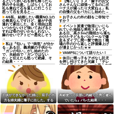
るという赤い石を持ち帰ったら
【悔しい】トメ「嫁子のお父
男の子を出産。しばらくしてお
さんそんなに頑張ってるのにボ
礼も兼ねて石を返しに行こうと
ーナスが減ったり大変ねぇ」私
思って石を見ると…
の自慢の父をバカにし始めた→
4/6私、結婚したい職業NO.1の
お子さんの外の顔をご存知で
公務員なんですけど、嫁が子供
すか？
連れて家出した。全く理由は思
イベント派遣で陰湿にいじら
いつかないけど強いてあげると
れていた地味な男性スタッフ。
すれば母のせいかもしれない。
ある日、高さ3mの階段から落ち
嫁のせいでアトピー悪化しそう
かけた子どもをパルクールで爆
→
走＆ダイブし間一髪で救出！職
私は『匂い』で “病気” が分か
場の手のひら返しと評価爆上げ
る→ある日、義弟嫁の子供から
が凄まじかったｗｗ
「ガンの匂い」がし始めたの
VAMPSについて語りたい！
で、夫経由で「ガンではない
か」と伝えたら怒って絶縁、そ
休日に甥っ子をアポなし託児
の結果・・・
を押し付けてきた兄嫁！「テレ
ビでも見せといてw」と言うので
シャウエッセン公式、またこ
『Gガンダム』を一気見させた結
ういうのでいい丼をポスト
果……甥っ子が重度の中二病を
ダイアンのじゃない方がユー
発症して家で大暴れｗｗ
スケさんになってしまっている
休日に甥っ子をアポなし託児
という事実←これ
を押し付けてきた兄嫁！「テレ
女「43億円注文して………キ
ビでも見せといてw」と言うので
ャンセルっと！」←こいつの目
『Gガンダム』を一気見させた結
子供ができなかった姉に、双子の片
有給使って旦那に内緒で『男と遊ん
的
果……甥っ子が重度の中二病を
発症して家で大暴れｗｗ
方を姉夫婦に養子に出した。する
でいたら』バレた結果・・・
【画像】愛知の半グレ、怖す
ぎる→御尊顔がこちら…
【結婚式当日に】義妹の不倫
と、養子に出した子がすごく礼儀正
を暴露した私。でも旦那が援助
【驚愕】マチアプで会った外
しくてビックリ
したいと言い出して…ｗｗｗ
国人からまさかの『こう』言わ