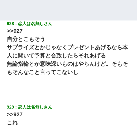
「パワハラを受けたから思い切って転職した」とSNSで呟いた
ら、速攻でパワハラかました元上司がLINEを送ってきた。
928
恋人は名無しさん
男だけどリベンジポノレノの被害者になって未だに人生が立ち直
>>927
せない
自分とこもそう
サプライズとかじゃなくプレゼントあげるなら本
私『貯金貯まったし、やっと家建てられるね！』夫「実家を二世
帯住宅にした。それに貯金使った」→私『離婚しよう』夫「え
人に聞いて予算と合致したらそれあげる
っ」私『使った貯金はあげるから』→すると…
無論指輪とか意味深いものはやらんけど。そもそ
もそんなこと言ってこないし
私（23）冗談のつもりで上司（27）に胸を揉ませた結果・・・
22歳の頃、父に36歳の男性とお見合いをしてくれと頼まれた。父
の親会社の経営者の息子さんだったので、父も喜んで私の写真を
送ったんだが→
929
恋人は名無しさん
>>927
日航機墜落事故の「ここからは日本語で大丈夫ですよ〜」の絶望
感がヤバイ・・・
これ