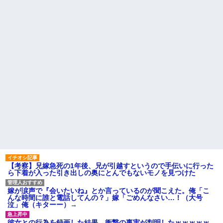
どｗｗｗｗｗｗ
と漏れるようになった
【うわぁ】 都営団地住み、年
相手がどんなパイプ持ってい
収10万円上げると「大変なこ
るかも知れないのに…
と」になるｗｗｗｗｗｗｗ
高校３年生の女です。家が嫌
ハードオフに売っていた4万
いすぎて家を出て現在養護施設
4000円のフィギュアがヤバすぎ
で暮らしています
るｗｗｗｗｗｗ「こんな高い
主な税金の成り立ちを調べて
の？ｗｗ」「逆に超安い」
みたよ
私「ちょっと、人の家の金庫
触らないでよ！」キチママ『そ
こに金庫があったから、開けて
みようとしただけ☆』義兄「泥
は出てけ！二度と来るな！」結
果・・・
私「初めて飲む味だけどなん
のお茶？」彼「ちっ！」私「」
【GIF】JSのカンチョーワロ
タ
後続車にクラクションを鳴ら
され彼氏が逆切れ。「何クラク
ション鳴らしてんだ！降りてこ
【考察】兄嫁急死の1年後、兄が引越すというので手伝いに行った
いよ！」と怒鳴りだし...
ら下着が入った引き出しの奥にとんでもないモノを見つけた
【衝撃】報酬100万円超の治験
募集がこちらｗｗｗｗｗ(※画像
嫁が涙声で『会いたいね』とか言っているのが聞こえた。俺「こ
あり)
んな時間に誰と電話してんの？」嫁「ごめんなさい…！（大号
【ネット騒然】惨殺されたタ
泣」俺（キターー）→
ワマン頂き女子のこの動画、す
げえええええｗｗｗｗｗｗｗｗ
彼女との行為を録画した結果→衝撃の事実が判明したｗｗｗｗｗ