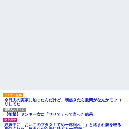
今日夫の実家に泊ったんだけど、朝起きたら股間がなんかモッコ
リしてた
【衝撃】ヤンキー女に「サせて」って言った結果
妊娠中に「おいこのブタ女！てめー席譲れ！」と絡まれ腹を殴る
真似された。泣きながら夫に話すと一年後に…