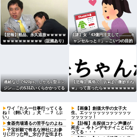
いの？」←やめたれｗと話題に
【悲報】粗品、永久追放ｗｗｗｗｗ
【謎】女「43億円注文して………キ
ｗｗｗｗｗｗｗｗｗｗ（証拠あり）
ャンセルっと！」←こいつの目的
過給なしで420ps。しかもL型エン
【悲報】風俗で「お●ぱい微妙すね
ジン…このS31Zいくらかかってる
ｗ」って言ったらｗｗｗｗｗｗｗｗ
んだ… [422186189]
ｗwwww
ワイ「たろー仕事行ってくる
【画像】創価大学の女子大
ね！（飼い犬）」犬「…？（ぷ
生、エッッッッッッッッッッッ
い」
ッッッッッ！
食器売場通るの苦手なのよね
【訃報】名探偵コナン声優が
死去 → 今トンデモナイことにな
子宝祈願で有名な神社にお参
ってる・・・
りに行った時、女の子が生まれ