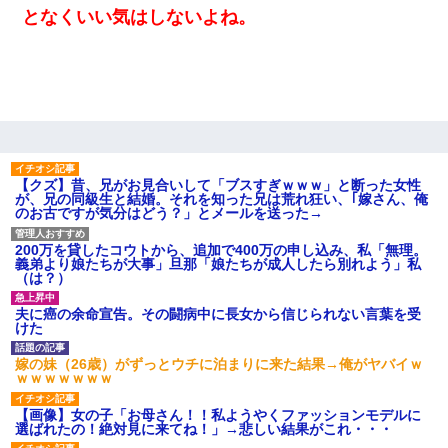
となくいい気はしないよね。
【クズ】昔、兄がお見合いして「ブスすぎｗｗｗ」と断った女性
が、兄の同級生と結婚。それを知った兄は荒れ狂い、｢嫁さん、俺
のお古ですが気分はどう？」とメールを送った→
200万を貸したコウトから、追加で400万の申し込み、私「無理。
義弟より娘たちが大事」旦那「娘たちが成人したら別れよう」私
（は？）
夫に癌の余命宣告。その闘病中に長女から信じられない言葉を受
けた
嫁の妹（26歳）がずっとウチに泊まりに来た結果→俺がヤバイｗ
ｗｗｗｗｗｗｗ
【画像】女の子「お母さん！！私ようやくファッションモデルに
選ばれたの！絶対見に来てね！」→悲しい結果がこれ・・・