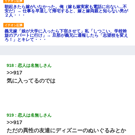
朝起きたら嫁がいなかった。俺（嫁も嫁実家も電話に出ない…不
安だ）→ 仕事を早退して帰宅すると、嫁と嫁両親と知らない男が
２人・・・
義兄嫁「娘が大学に入ったら下宿させて」私「しつこい、学校斡
旋のアパートに行け」→ 旦那が義兄に通報したら「志望校を変え
ろ！」とキレて・・・
見合いにて。嫁「はじめまして」俺「失礼ですが○○さんご本人で
すか？」
918
恋人は名無しさん
>>917
ホテルに泊まったんだけど従業員が最悪だった。折角の旅行で何
故私が怒鳴られなきゃいけなかったのだ
気に入ってるのでは
俺「初対面でなに言ったか覚えてる？」嫁「臭いんだよ！キモオ
タ？だっけ？」俺「だいたい合ってる。で、なんで告白してきた
の？」→
919
恋人は名無しさん
旦那の元カノをSNSで探して写真を保存して顔面評価スレで写真
>>917
を晒してた。ほとんどがブスという評価の中で二人ほど意外に好
評価で苦々しく思った
ただの異性の友達にディズニーのぬいぐるみとか