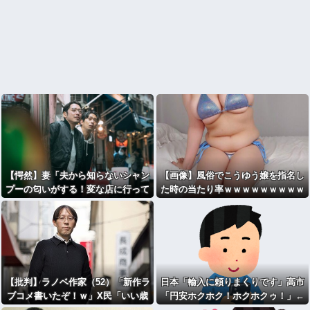
【愕然】妻「夫から知らないシャン
【画像】風俗でこうゆう嬢を指名し
プーの匂いがする！変な店に行って
た時の当たり率ｗｗｗｗｗｗｗｗｗ
るに違いない！！！」探偵「調べた
ｗｗ
ところ･･･」⇒結果ｗｗ
【批判】ラノベ作家（52）「新作ラ
日本「輸入に頼りまくりです」高市
ブコメ書いたぞ！ｗ」X民「いい歳
「円安ホクホク！ホクホクゥ！」←
こいてラブコメ（笑）恥ずかしくな