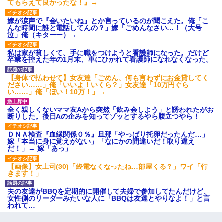
てもらえて良かったな！』→
嫁が涙声で『会いたいね』とか言っているのが聞こえた。俺「こ
んな時間に誰と電話してんの？」嫁「ごめんなさい…！（大号
泣」俺（キターー）→
私は家が貧しくて、手に職をつけようと看護師になった。だけど
卒業を控えた年の1月末、車にひかれて看護師になれなくなった。
【身体で払わせて】女友達「ごめん、何も言わずにお金貸してく
ださい……」俺「いいよ！いくら？」女友達「10万円ぐら
い……」俺「ほい！10万！」→
全く親しくないママ友Aから突然「飲み会しよう」と誘われたがお
断りした。後日Aの企みを知ってゾッとするやら腹立つやら！
ＤＮＡ検査『血縁関係０％』旦那「やっぱり托卵だったんだ…」
嫁「本当に身に覚えがない」「なにかの間違いだ！取り違え
だ！」→ 嫁「あっ」
【画像】女上司(30)「終電なくなったね…部屋くる？」ワイ「行
きます！」
夫の友達がBBQを定期的に開催して夫婦で参加してたんだけど、
女性側のリーダーみたいな人に「BBQは友達とやりなよ！」と言
われて…