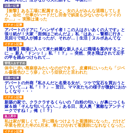
【衝撃】ある工場に配属すると、女の人がみんな退職してしま
う。会社「仕事がハードだし田舎で娯楽も少ないからキツイの
か…」→ 実際は違った
アパートのドアに『ハンザイ者！この人はさいあくの人です』と
張り紙が！大家「面倒はごめんだよ」私「はあ」→警察に行き、
見回りで犯人が捕まったが、それが…｜生活｜ヌルポあんてな
【衝撃】職場に入って来た綺麗な新人さんに職場を案内すること
に → 新人「ドンッ！」私「！？」→ 突然、突き飛ばされて左手
の甲を踏みつけられて…
体中に赤い蕁麻疹みたいなのができて、皮膚科にいったら「ジベ
ル薔薇色ひこう疹」という症状だと言われた
デパートの外商『私さんだと名乗る女が、ツケで宝石を買おうと
していて…』私「！？」→ 翌日。ママ友たちの様子が微妙におか
しくなり・・・
新築の家で。クラクラするくらいの「白粉の匂い」が鼻につくも
嫁＆娘「そんな匂いしない…」ある日、友人奥「素敵なアンティ
ークですね！」俺（！？）
私は家が貧しくて、手に職をつけようと看護師になった。だけど
卒業を控えた年の1月末、車にひかれて看護師になれなくなった。