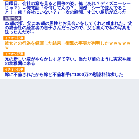
日曜日、会社の窓を見ると同僚の姿。俺（あれ？ディズニーシー
じゃ？）→俺電話「今何してんの？」同僚「シーで並んでるこ
と！」俺「会社にいない？」→次の瞬間、すごい鳥肌が立った
22歳の頃、父に36歳の男性とお見合いをしてくれと頼まれた。父
の親会社の経営者の息子さんだったので、父も喜んで私の写真を
送ったんだが→
彼女との行為を録画した結果→衝撃の事実が判明したｗｗｗｗｗ
ｗ
兄の新しい嫁がやらかしすぎて辛い。当たり前のように実家や姪
の幼稚園に来る
嫁に不倫されたから嫁と不倫相手に1000万の慰謝料請求した