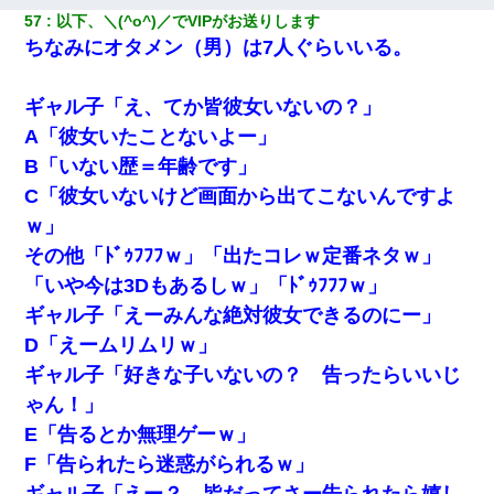
57
以下、＼(^o^)／でVIPがお送りします
ちなみにオタメン（男）は7人ぐらいいる。
ギャル子「え、てか皆彼女いないの？」
A「彼女いたことないよー」
B「いない歴＝年齢です」
C「彼女いないけど画面から出てこないんですよ
ｗ」
その他「ﾄﾞｩﾌﾌﾌｗ」「出たコレｗ定番ネタｗ」
「いや今は3Dもあるしｗ」「ﾄﾞｩﾌﾌﾌｗ」
ギャル子「えーみんな絶対彼女できるのにー」
D「えームリムリｗ」
ギャル子「好きな子いないの？ 告ったらいいじ
ゃん！」
E「告るとか無理ゲーｗ」
F「告られたら迷惑がられるｗ」
ギャル子「えー？ 皆だってさー告られたら嬉し