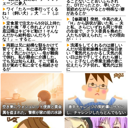
ることないこと言いふらされ
ェーンに参入
た。DTだったとか、早いとか、
ワイ「たろー仕事行ってくる
首絞めながらやるとか特殊な○癖
ね！（飼い犬）」犬「…？（ぷ
があるとか
い」
【修羅場】突然、中高の友人
定食屋で注文から5分以上待た
「H」から訴状が届いた私 → 夫
された俺「早く作れよノロマ！
と私、さらにいずれも同じ学校
底辺職はキビキビ動け！そんな
の生徒で、クラス委員を務めた
んだから給料低いんだろう
人たちが訴えられた → その理由
な！」→ すると…
が・・・
両親は兄に結構な額をかけて
洗濯をしてくれるのは嬉しい
育ててきた。私には高卒で働け
んだが浴室乾燥機をほぼ毎日使
と全く気にかけない→母が難病
い「電気代もかかるし天気の良
で倒れ、私が懸命に介護した。
い日は外で干してくれたら嬉し
でも兄は知らん顔。そこで親も
い」と子なしの専業主婦の妻に
目が覚めて私に全てを相続させ
伝えたらブチ切れ。電気代は別
るが
に
同期との昼飯。餃子定食の量
「嫁子の料理は未熟ね」とネ
が多く食ってもらおうと思った
チネチ攻撃してくる自称料理自
ら俺の餃子にタレと酢を直接か
慢のトメ。かばわない旦那とト
けた
メの台所を壊滅させるDQN返し
を仕掛けて実家に脱出←かばわ
嫁の浮気発覚から再構築を続
ない旦那も一緒に痛い目見ろ
けて8ヶ月、愛しさと憎しみが交
互に押し寄せてる。もう一回俺
高校野球の暑さ対策として18
に恋させてあげたい。
時から4試合深夜までやれば涼し
空き巣にウォシュレット便座と貴金
激辛チャレンジの契約書にサイン
いまま試合出来るじゃん
奥さんと離婚の原因は僕との
属を盗まれた。警察が家の前の水跡
し、チャレンジしたらとんでもない
不貞だと邪推した同僚が、脅迫
職場にいる「仕事ゼロ・ゴマ
を追うと五軒先の幼稚園ママ宅に行
事態になった。救急車運ばれ胃の洗
行為するようになった。奥さん
すり100」の40代主婦Aさん、業
とは何の関係もないのに...
務は「無理ですぅ」と拒否する
きついて…
浄や入院2日で10万超えて...
のに他人に嫌われたくてヨイシ