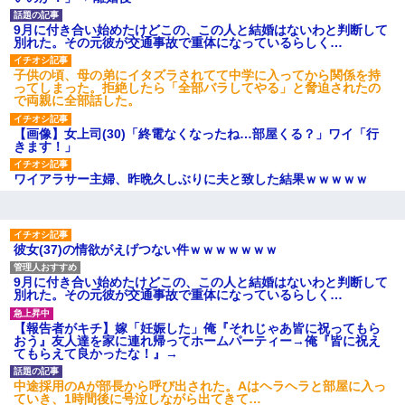
募集がこちらｗｗｗｗｗ(※画像
あり)
9月に付き合い始めたけどこの、この人と結婚はないわと判断して
【ネット騒然】惨殺されたタ
別れた。その元彼が交通事故で重体になっているらしく…
ワマン頂き女子のこの動画、す
げえええええｗｗｗｗｗｗｗｗ
子供の頃、母の弟にイタズラされてて中学に入ってから関係を持
ｗｗｗ
ってしまった。拒絶したら「全部バラしてやる」と脅迫されたの
【愕然】白のクラウン俺氏、
で両親に全部話した。
高速道路左車線を制限速度で走
った結果wwwwwwwwwwww
【画像】女上司(30)「終電なくなったね…部屋くる？」ワイ「行
百年の恋12-899 食べた量を
きます！」
張り合ってくる
【悲報】佐藤輝明・・・２軍
ワイアラサー主婦、昨晩久しぶりに夫と致した結果ｗｗｗｗｗ
でも盛大にやらかす←あまり悲
しませないでくれ
彼女(37)の情欲がえげつない件ｗｗｗｗｗｗｗ
9月に付き合い始めたけどこの、この人と結婚はないわと判断して
別れた。その元彼が交通事故で重体になっているらしく…
【報告者がキチ】嫁「妊娠した」俺『それじゃあ皆に祝ってもら
おう』友人達を家に連れ帰ってホームパーティー→俺『皆に祝え
てもらえて良かったな！』→
中途採用のAが部長から呼び出された。Aはヘラヘラと部屋に入っ
ていき、1時間後に号泣しながら出てきて…