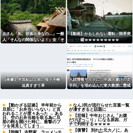
女さん「私、部落出身なの…」一般
【動画】かもしれない運転、限界突
人「そんなの関係ないよ！」女「そ
破ｗｗｗｗｗｗｗｗｗ
ういう態度が一番許せない
の！！！！」⇒！
【画像】半世紀以上前の母子手帳、
入試情報サイトに「中国人避けの文
迫真すぎて草
字列」を埋め込んだ東大教授に懲戒
処分
【動かざる証拠】 半年前から
なんJ民が流行らせた言葉一覧
旦那に「お弁当いらない」と言
が凄すぎると話題に
われることが度々あった → ある
【悲報】中年おじさん「お腹
日、空のお弁当箱を取る為に旦
だけぽっこり」になる原因、ガ
那の鞄を開けた時に、衝撃のブ
チで判明するｗｗｗｗ
ツを発見してしまう…
【復讐】 別れた元カノに、あ
【朗報】 吉野家、ラーメンチ