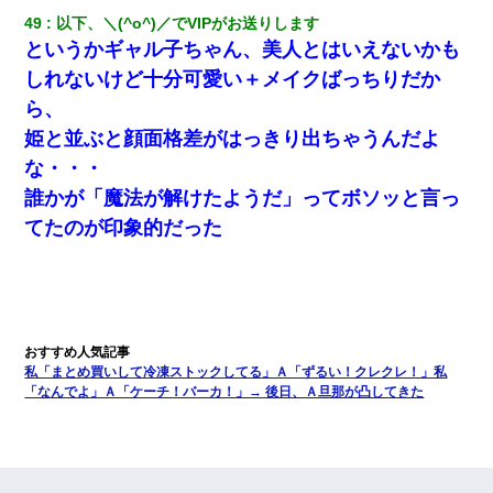
49
以下、＼(^o^)／でVIPがお送りします
というかギャル子ちゃん、美人とはいえないかも
しれないけど十分可愛い＋メイクばっちりだか
ら、
姫と並ぶと顔面格差がはっきり出ちゃうんだよ
な・・・
誰かが「魔法が解けたようだ」ってボソッと言っ
てたのが印象的だった
私「まとめ買いして冷凍ストックしてる」Ａ「ずるい！クレクレ！」私
「なんでよ」Ａ「ケーチ！バーカ！」→ 後日、Ａ旦那が凸してきた