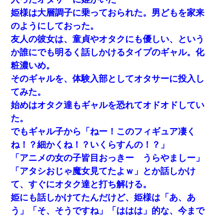
姫様は大層調子に乗っておられた。男どもを家来
22歳の頃、父に36歳の男性とお見合いをしてくれと頼まれた。父
のようにしておった。
の親会社の経営者の息子さんだったので、父も喜んで私の写真を
送ったんだが→
友人の彼女は、童貞やオタクにも優しい、という
か誰にでも明るく話しかけるタイプのギャル。化
10年ほど前、息子がまだ年中だった時に離婚したんだけど、一昨
粧濃いめ。
年の暮れに突然息子が職場を訪ねてきた。
そのギャルを、体験入部としてオタサーに投入し
てみた。
放置子が病院送りになったらしい → 俺（二度と帰ってくるなよ…
嫁を半身不随にしやがった恨みは、正直こんなもんじゃ晴れな
始めはオタク達もギャルを恐れてオドオドしてい
い）
た。
でもギャル子から「ねー！このフィギュア凄く
私『貯金貯まったし、やっと家建てられるね！』夫「実家を二世
帯住宅にした。それに貯金使った」→私『離婚しよう』夫「え
ね！？細かくね！？いくらすんの！？」
っ」私『使った貯金はあげるから』→すると…
「アニメの女の子皆目おっきー うらやましー」
「アタシおじゃ魔女見てたよｗ」とか話しかけ
17年飼っていた犬が亡くなった。鼻水垂らし嗚咽する私に、猫が
近づいて頭突きをしてきて…
て、すぐにオタク達と打ち解ける。
姫にも話しかけてたんだけど、姫様は「あ、あ
【衝撃】ヤンキー女に「サせて」って言った結果
う」「そ、そうですね」「ははは」的な、今まで