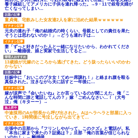
がない
の私「知るかボケ」兄嫁「キィ
養子縁組してアメリカに子供を連れ帰った。→9・11で叔母夫婦が
ィィィー！！！！」私「あ…」
母「事故だったのよ」家族
亡くなってしまい…
「母さんがわざとやるはずな
【悲報】 有吉、一般人に「ド
い」→嫁が毒を飲まされ子ども
正論」を叩きつけて炎上ｗｗｗ
童貞俺、宅飲みした女友達2人を家に泊めた結果ｗｗｗｗｗｗ
を失ったのに信じてもらえず…
ｗｗｗｗｗ
私が席を外して戻ってくる
義父「事故を起こす前に免許
元夫の連れ子「俺の結婚式の時くらい、母親としての責任を果た
と、園ママが私の財布をいじっ
を返そうと思う」私「その決断
そうとは思わないのか！」→どうも連れ子は…
た形跡が・・・
は立派ですね…」→義父の一言
に胸が熱くなって…
【前編】妻が娘（前妻との
妻「ずっと好きだった人と一緒になりたいから、わかれてくださ
子）を連れて家を出て行った。
ハードオフに売っていた4万
い」→離婚後、娘と実家で生活してると…
前妻に育児放棄され22歳にもな
4000円のフィギュアがヤバすぎ
ってむくれて家出するような幼
るｗｗｗｗｗｗ「こんな高い
い娘を妻に任せておけないので
の？ｗｗ」「逆に超安い」
13歳娘が元嫁のところから逃げてきた。どう扱ったらいいのかわ
娘だけでも返して欲しい
からない
私「ちょっと、人の家の金庫
勝って欲しいスポーツの試合
触らないでよ！」キチママ『そ
って私が見ると負けることがす
こに金庫があったから、開けて
妊娠中に「おいこのブタ女！てめー席譲れ！」と絡まれ腹を殴る
ごく多い気がしてる
みようとしただけ☆』義兄「泥
真似された。泣きながら夫に話すと一年後に…
は出てけ！二度と来るな！」結
主な税金の成り立ちを調べて
果・・・
みたよ
嫁が涙声で『会いたいね』とか言っているのが聞こえた。俺「こ
私「初めて飲む味だけどなん
んな時間に誰と電話してんの？」嫁「ごめんなさい…！（大号
のお茶？」彼「ちっ！」私「」
泣」俺（キターー）→
【GIF】JSのカンチョーワロ
タ
中途採用のAが部長から呼び出された。Aはヘラヘラと部屋に入っ
ていき、1時間後に号泣しながら出てきて…
後続車にクラクションを鳴ら
され彼氏が逆切れ。「何クラク
ション鳴らしてんだ！降りてこ
出張中の旦那から『フリンしやがって、このクズ』と電話が。私
いよ！」と怒鳴りだし...
「本当に家まで来たの？証拠は？」旦那「俺の言葉が信じられな
いのか！」→ 離婚後
【衝撃】報酬100万円超の治験