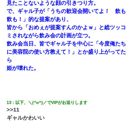
見たことないような顔の引きつり方。
わい(42)渋谷の夜のサービスで19の女の子にゴックンさせた結果
で、ギャル子が「うちの歓迎会開いてよ！ 飲も
ｗｗｗｗｗｗｗｗ
飲も！」的な提案があり、
皆から「おめぇが提案すんのかよｗ」と総ツッコ
デパートの外商『私さんだと名乗る女が、ツケで宝石を買おうと
していて…』私「！？」→ 翌日。ママ友たちの様子が微妙におか
ミされながら飲み会の計画が立つ。
しくなり・・・
飲み会当日、皆でギャル子を中心に「今度俺たち
に美容院の使い方教えて！」とか盛り上がってた
彼氏の家に泊まる事になり、ゲームで盛り上がってさぁ寝よう！
と電気を消すとミシッって音が…彼「ちょっと待ってて」→勢い
ら
よくドアを開けるとなんと…
姫が壊れた。
父親がくも膜下出血で突然ﾀﾋ。→母の貯金が0なことが判明。→母
「私を家に置いてほしい、どうか見捨てないで(土下座」俺・嫁
「…」
【驚愕】5000円でＪＫと行為してきたが後悔しかない…
13
以下、＼(^o^)／でVIPがお送りします
>>11
宅飲みで女友達の乳を見てしまった・・・
ギャルかわいい
上司「何なの、この書類！！」私「あの‥」上司「今は私が話し