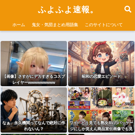
ふよふよ速報。
ホーム
鬼女・気団まとめ用語集
このサイトについて
【画像】さすがにデカすぎるコスプ
昭和の恋愛エピソード
レイヤーwwwwwwwww
なぁ、永久機関ってなんで絶対に作
ワイ「どう見ても熟女AVのパッケー
れないん？
ジにしか見えん商品宣伝画像でも見
るか...」