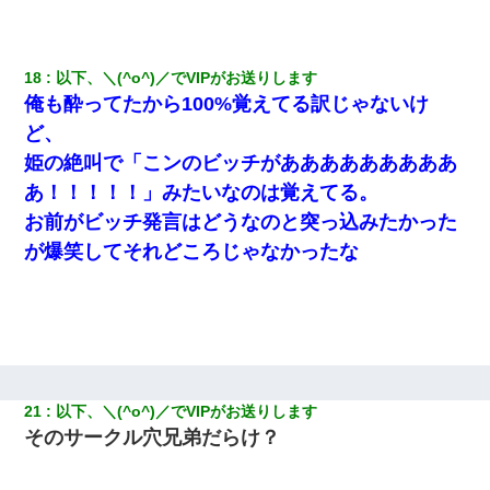
３２歳俺「ずっと好きでした！！付き合って下さい！」 ２５歳
彼女「うん！！絶対幸せになろうね！！！！」 → ７年後ｗｗ
18
以下、＼(^o^)／でVIPがお送りします
ｗｗｗ
俺も酔ってたから100%覚えてる訳じゃないけ
ど、
我が家のガレージに見知らぬ車。俺「もしもし、玄関にもシャッ
ターリモコンあるだろ？DOWNのボタン押してｗ」→ 待つこと１
姫の絶叫で「こンのビッチがあああああああああ
時間弱・・・
あ！！！！！」みたいなのは覚えてる。
お前がビッチ発言はどうなのと突っ込みたかった
【身体で払わせて】女友達「ごめん、何も言わずにお金貸してく
ださい……」俺「いいよ！いくら？」女友達「10万円ぐら
が爆笑してそれどころじゃなかったな
い……」俺「ほい！10万！」→
さっき嫁から、「愛しています」ってメールが届いた。俺も「愛
してます」って送ったら
【悲報】嫁がワイのこと嫌いっぽいから単身赴任した結果
21
以下、＼(^o^)／でVIPがお送りします
そのサークル穴兄弟だらけ？
妊娠中に「おいこのブタ女！てめー席譲れ！」と絡まれ腹を殴る
真似された。泣きながら夫に話すと一年後に…