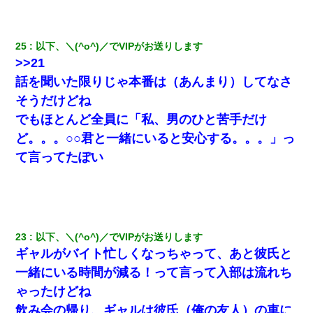
日曜日、会社の窓を見ると同僚の姿。俺（あれ？ディズニーシー
じゃ？）→俺電話「今何してんの？」同僚「シーで並んでるこ
と！」俺「会社にいない？」→次の瞬間、すごい鳥肌が立った
25
以下、＼(^o^)／でVIPがお送りします
>>21
朝起きたら嫁がいなかった。俺（嫁も嫁実家も電話に出ない…不
話を聞いた限りじゃ本番は（あんまり）してなさ
安だ）→ 仕事を早退して帰宅すると、嫁と嫁両親と知らない男が
２人・・・
そうだけどね
でもほとんど全員に「私、男のひと苦手だけ
スマホを与えられて、中学卒業する頃にはすっかり女叩きに洗脳
ど。。。○○君と一緒にいると安心する。。。」っ
された弟が、大学進学のために一人暮らししたいと言い出した。
て言ってたぽい
妻が亡くなったんだけど正直ガチで嬉しい
23
以下、＼(^o^)／でVIPがお送りします
ギャルがバイト忙しくなっちゃって、あと彼氏と
一緒にいる時間が減る！って言って入部は流れち
ゃったけどね
飲み会の帰り、ギャルは彼氏（俺の友人）の車に