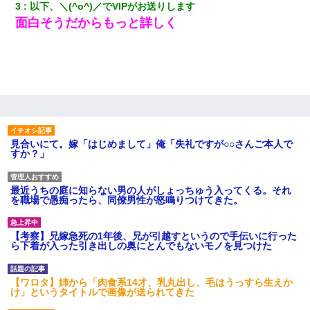
3
以下、＼(^o^)／でVIPがお送りします
面白そうだからもっと詳しく
見合いにて。嫁「はじめまして」俺「失礼ですが○○さんご本人で
すか？」
最近うちの庭に知らない男の人がしょっちゅう入ってくる。それ
を職場で愚痴ったら、同僚男性が怒鳴りつけてきた。
【考察】兄嫁急死の1年後、兄が引越すというので手伝いに行った
ら下着が入った引き出しの奥にとんでもないモノを見つけた
【ワロタ】姉から「肉食系14才、乳丸出し、毛はうっすら生えか
け」というタイトルで画像が送られてきた