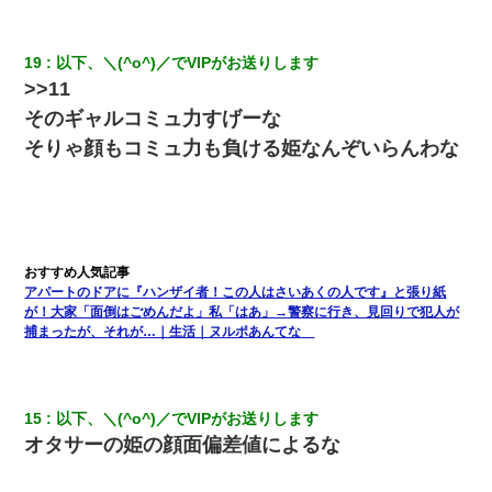
てるの！」私「ですから」上司「黙って聞きなさい！」私「それ
は」上司「言い訳しない！」→結果ｗｗｗｗｗ
19
以下、＼(^o^)／でVIPがお送りします
彼氏家「うちは墨入れるのが伝統だから。お前も彫れ」 → 結果…
>>11
そのギャルコミュ力すげーな
私「まとめ買いして冷凍ストックしてる」Ａ「ずるい！クレク
そりゃ顔もコミュ力も負ける姫なんぞいらんわな
レ！」私「なんでよ」Ａ「ケーチ！バーカ！」→ 後日、Ａ旦那が
凸してきた
嫁の妹（26歳）がずっとウチに泊まりに来た結果→俺がヤバイｗ
ｗｗｗｗｗｗｗ
アパートのドアに『ハンザイ者！この人はさいあくの人です』と張り紙
転職先が決まったので退職の意思を伝えたら。上司「無責任」
「簡単には辞めさせない」私（どうせ辞めるし…）→ 思いっきり
が！大家「面倒はごめんだよ」私「はあ」→警察に行き、見回りで犯人が
反論をしてみた
捕まったが、それが…｜生活｜ヌルポあんてな
【衝撃】婚約者「兄と結婚はするけど嫁入りするわけじゃない。
お互い干渉はしないようにしましょう」→ その後に結納金の話を
したので、母が・・・
15
以下、＼(^o^)／でVIPがお送りします
オタサーの姫の顔面偏差値によるな
友人とふたりで山口に旅行した時の事。レンタカーを借りて山の
中の道を走っていたら、突然ガガッ！って音がして…