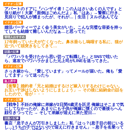
アパートのドアに『ハンザイ者！この人はさいあくの人です』と
張り紙が！大家「面倒はごめんだよ」私「はあ」→警察に行き、
見回りで犯人が捕まったが、それが…｜生活｜ヌルポあんてな
婚活パーティーでよく会う美女がいた。こんな完璧な容姿を持っ
てしても結婚て難しいんだなぁ…と思ってた
17年飼っていた犬が亡くなった。鼻水垂らし嗚咽する私に、猫が
近づいて頭突きをしてきて…
「パワハラを受けたから思い切って転職した」とSNSで呟いた
ら、速攻でパワハラかました元上司がLINEを送ってきた。
さっき嫁から、「愛しています」ってメールが届いた。俺も「愛
してます」って送ったら
【衝撃】婚約者「兄と結婚はするけど嫁入りするわけじゃない。
お互い干渉はしないようにしましょう」→ その後に結納金の話を
したので、母が・・・
【戦争】不妊の俺嫁に弟嫁が2日間4歳児を託児 俺嫁はそこまで気
にしてなかったが、あまりにも子供が俺嫁に懐くので最後らへん
顔引きつってた → そして弟嫁が迎えに来た翌日…
書店「息子さんが万引きしました」私「はっ？(息子目の前にいる
し…)うちの子ではないので迎えに行きません」→息子を名乗って