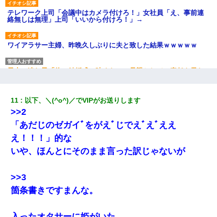
テレワーク上司「会議中はカメラ付けろ！」女社員「え、事前連
絡無しは無理」上司「いいから付けろ！」→
ワイアラサー主婦、昨晩久しぶりに夫と致した結果ｗｗｗｗｗ
元夫の連れ子「俺の結婚式の時くらい、母親としての責任を果た
そうとは思わないのか！」→どうも連れ子は…
11
以下、＼(^o^)／でVIPがお送りします
小学生の息子が急に様子がおかしくなった。私「理由を聞いても
『わかんない！』って怒鳴り付けてくるし、困っってる」旦那
>>2
「話してみるよ」→ 後日・・・
「あだじのゼガイﾞをがえﾞじでえﾞえﾞええ
え！！！」的な
私「結婚やめるわ」 婚約者「え？なんでなんで？」 → 放置した
結果…｜生活｜ワロタあんてな
いや、ほんとにそのまま言った訳じゃないが
【悲報】姉と入浴中に大きくなってしまった結果ｗｗｗｗｗｗｗ
>>3
ｗ
箇条書きですまんな。
義兄嫁が義実家で「コロナ陽性だったからこのまま療養させて下
さい」と言い出してド修羅場になった
入ったオタサーに姫がいた