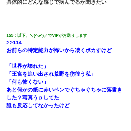
具体的にどんな感じで病んでるか聞きたい
155
以下、＼(^o^)／でVIPがお送りします
>>114
お前らの特定能力が怖いから凄くボカすけど
「世界が壊れた」
「王宮を追い出され荒野を彷徨う私」
「何も怖くない」
あと何かの紙に赤いペンでぐちゃぐちゃに落書き
した？写真うｐしてた
誰も反応してなかったけど