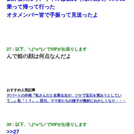
乗って帰って行った
オタメンバー皆で手振って見送ったよ
27
以下、＼(^o^)／でVIPがお送りします
んで姫の顔は何点なんだよ
デパートの外商『私さんだと名乗る女が、ツケで宝石を買おうとしてい
て…』私「！？」→ 翌日。ママ友たちの様子が微妙におかしくなり・・・
30
以下、＼(^o^)／でVIPがお送りします
>>27