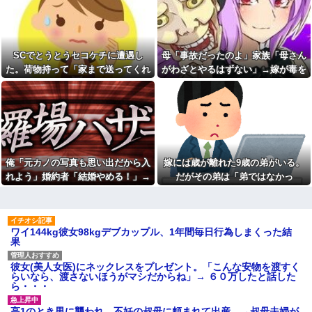
エルメスの袋を強奪された
ョとお菓子配りだけ全力すぎる
弟。弟「その袋、僕のですよ
ね？」女性「私の物ですけ
漫画を5000冊以上所持してる
ど？」→中身を確認した瞬間、
ワイ、漫画ヲタクの友人に「ワ
言い逃れできない状況になり…
ンピースや鬼滅やスラムダンク
持ってる」って聞かれ「読んで
SCでとうとうセコケチに遭遇し
母「事故だったのよ」家族「母さん
私「もう離婚したい」夫「お
ない」と答えた結果他
前は一生俺のために生きろ」→
た。荷物持って「家まで送ってくれ
がわざとやるはずない」→嫁が毒を
話し合いになるはずが恐ろしい
なぁ、永久機関ってなんで絶
ない」って言ってきて...
飲まされ子どもを失ったのに信じて
要求を突き付けられて…
対に作れないん？
もらえず…
【画像】アナウンサー「え、
職場にいる「仕事ゼロ・ゴマ
私がスピードスケートのピチピ
すり100」の40代主婦Aさん、業
チユニフォーム着るんです
務は「無理ですぅ」と拒否する
か…？ﾑﾁｨ！！」←これはお前ら
のに他人に嫌われたくてヨイシ
に刺さるやろw w w w w w w w
ョとお菓子配りだけ全力すぎる
「いきなりステーキ」の反対
【閲覧注意】元臆女キャバ嬢
俺「元カノの写真も思い出だから入
嫁には歳が離れた9歳の弟がいる。
ｗｗｗｗｗｗｗｗｗ
の首吊り自●配信、拡散されまく
って終わるｗｗｗｗｗｗｗ
れよう」婚約者「結婚やめる！」→
だがその弟は「弟ではなかっ
色々副業に手を出したけど、
結局残業するのが1番稼げるな
友人(保育士)が２０年前に受け
結婚式で使うアルバム選びで大失敗
た」・・・
持った当時５歳の男児と結婚。
【画像】ワイ「アルファード
して...
そのことを知った友人の元彼が
いいなあ。買いに行くか」店員
『絶対にその男はなんか企んで
「ほいっ見積もりな！」ワイ
るって！』とメールして・・・
ワイ144kg彼女98kgデブカップル、1年間毎日行為しまくった結
「金額おかしくね？」←お前ら
果
もそう思うよな？？？？？
【衝撃】帰宅すると嫁が赤ん
坊産み落としそうに→それだけ
【速報】へずまりゅうさん、
では終わらなかった驚きの理由
完全に聖人の顔へ←これw w w
彼女(美人女医)にネックレスをプレゼント。「こんな安物を渡すく
とはｗｗｗｗ
w w w w w
らいなら、渡さないほうがマシだからね」→ ６０万したと話した
冷凍庫パンパン問題がずっと
ら・・・
兄嫁「正月に帰るから、ゲー
付きまとっている。ふるさと納
ムと、いいお肉と酒と、お風呂
税も頼みたいけれど入れる場所
グッズの準備しとけよ」寝起き
高1のとき男に襲われ、不妊の叔母に頼まれて出産。→叔母夫婦が