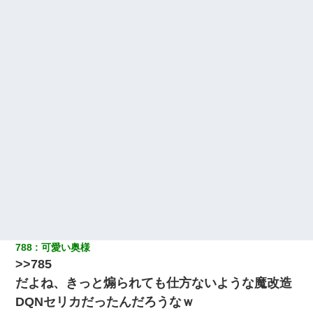
「私を家に置いてほしい、どうか見捨てないで(土下座」俺・嫁
「…」
【考察】兄嫁急死の1年後、兄が引越すというので手伝いに行った
ら下着が入った引き出しの奥にとんでもないモノを見つけた
今日夫の実家に泊ったんだけど、朝起きたら股間がなんかモッコ
リしてた
居酒屋にて。兄の紹介者「お酒飲みなって」私「未成年なので無
理です！」酷すぎるワードの連発で、耐えきれず店員に5千円を渡
し「お勘定です。逃がして下さい」その後、録音内容を父に聞か
せたら...
体中に赤い蕁麻疹みたいなのができて、皮膚科にいったら「ジベ
ル薔薇色ひこう疹」という症状だと言われた
788
可愛い奥様
アパートのドアに『ハンザイ者！この人はさいあくの人です』と
>>785
張り紙が！大家「面倒はごめんだよ」私「はあ」→警察に行き、
見回りで犯人が捕まったが、それが…｜生活｜ヌルポあんてな
だよね、きっと煽られても仕方ないような魔改造
DQNセリカだったんだろうなｗ
私が遺産を相続。→それを知った義両親が「旅行代金を出せ！」