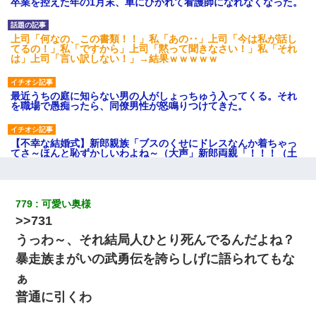
卒業を控えた年の1月末、車にひかれて看護師になれなくなった。
上司「何なの、この書類！！」私「あの‥」上司「今は私が話し
てるの！」私「ですから」上司「黙って聞きなさい！」私「それ
は」上司「言い訳しない！」→結果ｗｗｗｗｗ
最近うちの庭に知らない男の人がしょっちゅう入ってくる。それ
を職場で愚痴ったら、同僚男性が怒鳴りつけてきた。
【不幸な結婚式】新郎親族「ブスのくせにドレスなんか着ちゃっ
てさ～ほんと恥ずかしいわよね～（大声」新郎両親「！！！（土
下座」→ 結果・・・
【衝撃】婚約者「兄と結婚はするけど嫁入りするわけじゃない。
779
可愛い奥様
お互い干渉はしないようにしましょう」→ その後に結納金の話を
>>731
したので、母が・・・
うっわ～、それ結局人ひとり死んでるんだよね？
【唖然】帰宅したら旦那のスポーツカーが消えていた。警察『目
暴走族まがいの武勇伝を誇らしげに語られてもな
立つし、すぐ見つかるかもしれません』→ 数時間後・・警察『××
ぁ
さんご存じですか？』
普通に引くわ
ワイアラサー主婦、昨晩久しぶりに夫と致した結果ｗｗｗｗｗ