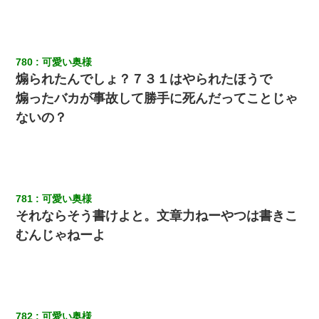
彼女との行為を録画した結果→衝撃の事実が判明したｗｗｗｗｗ
ｗ
780
可愛い奥様
煽られたんでしょ？７３１はやられたほうで
【復讐】義兄嫁「生活費、足りない分を貸してほしい」私「貸す
わけないでしょｗｗｗｗ」→ 理由を話したら泣き出して・・私
煽ったバカが事故して勝手に死んだってことじゃ
（あまりにも希望通り）
ないの？
【身体で払わせて】女友達「ごめん、何も言わずにお金貸してく
ださい……」俺「いいよ！いくら？」女友達「10万円ぐら
い……」俺「ほい！10万！」→
嫁が涙声で『会いたいね』とか言っているのが聞こえた。俺「こ
781
可愛い奥様
んな時間に誰と電話してんの？」嫁「ごめんなさい…！（大号
それならそう書けよと。文章力ねーやつは書きこ
泣」俺（キターー）→
むんじゃねーよ
ケーキバイキングにいた単独の50くらいのオッサン、強烈だっ
た。
彼氏家「うちは墨入れるのが伝統だから。お前も彫れ」 → 結果…
782
可愛い奥様