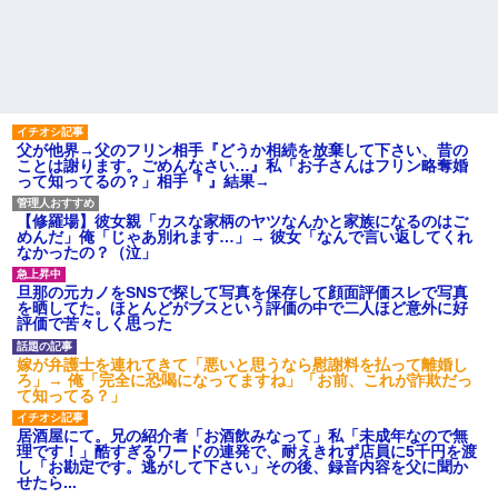
父が他界→父のフリン相手『どうか相続を放棄して下さい、昔の
ことは謝ります。ごめんなさい…』私「お子さんはフリン略奪婚
って知ってるの？」相手『 』結果→
【修羅場】彼女親「カスな家柄のヤツなんかと家族になるのはご
めんだ」俺「じゃあ別れます…」→ 彼女「なんで言い返してくれ
なかったの？（泣」
旦那の元カノをSNSで探して写真を保存して顔面評価スレで写真
を晒してた。ほとんどがブスという評価の中で二人ほど意外に好
評価で苦々しく思った
嫁が弁護士を連れてきて「悪いと思うなら慰謝料を払って離婚し
ろ」→ 俺「完全に恐喝になってますね」「お前、これが詐欺だっ
て知ってる？」
居酒屋にて。兄の紹介者「お酒飲みなって」私「未成年なので無
理です！」酷すぎるワードの連発で、耐えきれず店員に5千円を渡
し「お勘定です。逃がして下さい」その後、録音内容を父に聞か
せたら...