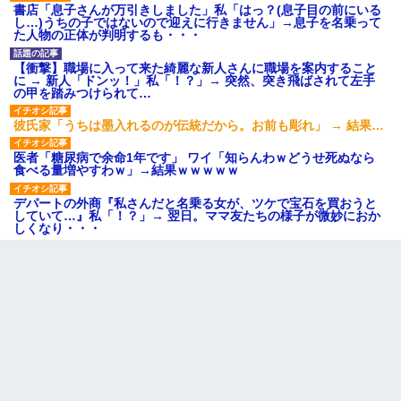
書店「息子さんが万引きしました」私「はっ？(息子目の前にいる
し…)うちの子ではないので迎えに行きません」→息子を名乗って
た人物の正体が判明するも・・・
【衝撃】職場に入って来た綺麗な新人さんに職場を案内すること
に → 新人「ドンッ！」私「！？」→ 突然、突き飛ばされて左手
の甲を踏みつけられて…
彼氏家「うちは墨入れるのが伝統だから。お前も彫れ」 → 結果…
医者「糖尿病で余命1年です」 ワイ「知らんわｗどうせ死ぬなら
食べる量増やすわｗ」→結果ｗｗｗｗｗ
デパートの外商『私さんだと名乗る女が、ツケで宝石を買おうと
していて…』私「！？」→ 翌日。ママ友たちの様子が微妙におか
しくなり・・・