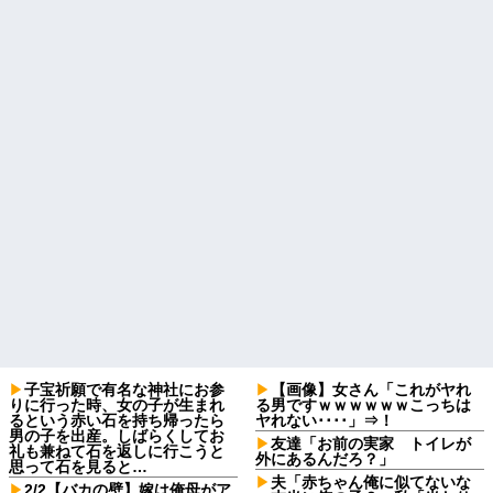
子宝祈願で有名な神社にお参
【画像】女さん「これがヤれ
りに行った時、女の子が生まれ
る男ですｗｗｗｗｗｗこっちは
るという赤い石を持ち帰ったら
ヤれない････」⇒！
男の子を出産。しばらくしてお
友達「お前の実家 トイレが
礼も兼ねて石を返しに行こうと
外にあるんだろ？」
思って石を見ると…
夫「赤ちゃん俺に似てないな
2/2【バカの壁】嫁は俺母がア