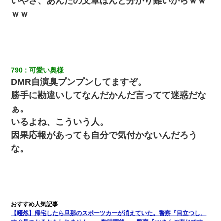
いやさ、あんたの文章ほんと分かり難いからｗｗ
か…」→ 実際は違った
ｗｗ
22歳の頃、父に36歳の男性とお見合いをしてくれと頼まれた。父
の親会社の経営者の息子さんだったので、父も喜んで私の写真を
送ったんだが→
790
可愛い奥様
DMR自演臭プンプンしてますぞ。
勝手に勘違いしてなんだかんだ言ってて迷惑だな
ぁ。
いるよね、こういう人。
因果応報があっても自分で気付かないんだろう
な。
【唖然】帰宅したら旦那のスポーツカーが消えていた。警察『目立つし、