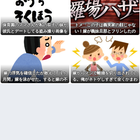
燥機シートを「ご自由にどうぞ
た。まさかの不倫現場に遭遇...
だろw」と勝手に盗もうとした
進学クラスで教師への不満を
DQN夫婦！注意したら「は？名
抱えていた中学生。悩んだ末に
前かいてないんですけど」と逆
取った行動が大人にも響くもの
ギレ
で…
保育園のママさんが私の双子の妹が
トメ「この子は義実家の顔じゃな
ジャンポケ斉藤「同意があっ
彼の同期の嫁が子供を産ん
たんです。本当です。信じて下
彼氏とデートしてる盗み撮り画像を
い！嫁が義妹旦那とフリンしたの
だ。すると、彼が「出産祝いに
さい」 ←何でこの主張が通ら
見せて「あとはわかるよね？とりあ
よ！」私「DNA鑑定します？」義妹
人生ゲームをあげるんだ！」と
ないの？
話してきて...
えず5万を家に持ってきて」と脅し
旦那「もちろんです」→結果…
父がﾀﾋんだ翌日、彼女から
【速報】れいわ新選組さん
「今日はつきあって半年の記念
てきた
「いのちの党」に改名ｗｗｗｗ
日だね！おめでとう！」とメー
ｗｗｗｗ
ルが来た。それから連絡は無視
している。「別れたいならせめ
【画像】令和最新版のあのち
てそう言って」と連絡きたけど
ゃん、可愛過ぎてワイらにブッ
話もしたくないんだよ…….他
嫁の浮気を確信したが敢えて「1ヶ
嫁からマジで離婚を切り出されてい
刺さりまくりw w w w w w
弟「エレベーターで知らない
月間」嫁を泳がせた。すると嫁の不
る。俺がネトゲしすぎて全くかまわ
【衝撃】浅田真央ちゃんの婚
女に蹴られた！」私「何した
活条件がこちら←むしろコレは
倫がトンデモないことに...
なかったのが原因らしく...
の？」→事情を聞いた家族全員
普通じゃね？w w w w w w w w
が「それは自業自得」と呆れて
カフェで長時間パソコン弄っ
しまい…
ている奴の正体
生理の予定が８月６日なんだ
劇場版映画ちいかわTHE
けど７月２９日にドバッと鮮血
MOVIE、明日興行収入1兆円突破
でたから生理かな？って思った
が確実にｗｗｗｗｗｗｗｗｗｗ
のよね
ｗｗｗ
彼氏「俺の親は毒親。だから
【人工障がい者】 甥(28)「両
結婚しても一切関わらなくてい
親が亡くなったんで僕のこと引
い」私「うん」彼氏「そのかわ
き取ってほしいんですけど！」
り俺もお前の親と一切関わらな
なんでいい年したヒキニートを
い。結婚の挨拶にも行かない」