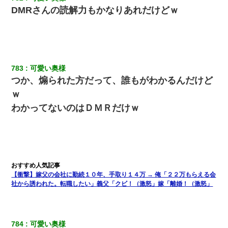
DMRさんの読解力もかなりあれだけどｗ
新築の家で。クラクラするくらいの「白粉の匂い」が鼻につくも
嫁＆娘「そんな匂いしない…」ある日、友人奥「素敵なアンティ
ークですね！」俺（！？）
書店「息子さんが万引きしました」私「はっ？(息子目の前にいる
し…)うちの子ではないので迎えに行きません」→息子を名乗って
783
可愛い奥様
た人物の正体が判明するも・・・
つか、煽られた方だって、誰もがわかるんだけど
ｗ
200万を貸したコウトから、追加で400万の申し込み、私「無理。
義弟より娘たちが大事」旦那「娘たちが成人したら別れよう」私
わかってないのはＤＭＲだけｗ
（は？）
彼にプロポーズされたんだけど、実は資産家だと知って婚約破棄
した。B子「A男くんと別れたって本当？私が付き合ってもい
い？」
【衝撃】嫁父の会社に勤続１０年、手取り１４万 → 俺「２２万もらえる会
旦那の元嫁「離婚したとはいえ、私が本来の妻。許可なく結婚す
社から誘われた。転職したい」義父「クビ！（激怒」嫁「離婚！（激怒」
るなんてどういう神経してるの？離婚届を記入して持って来い」
→笑いが止まらなくなり・・・
隣の部屋の住民の母親、オートロックを突破してマンションに入
784
可愛い奥様
り込んできたみたいで、ずっとドアの前で喚いてて滅茶苦茶うる