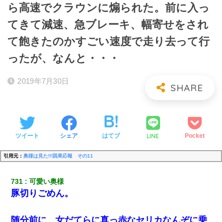
ら高速でクラウンに煽られた。前に入っ
てきて減速、急ブレーキ、幅寄せをされ
て飽きたのかすごい速度で走り去って行
ったが、なんと・・・
2019年7月30日
LINE
ツイート
シェア
はてブ
Pocket
引用元：
奥様は見た!!!因果応報 その11
731
可愛い奥様
豚切りごめん。
随分前に、女だてらに真っ赤なセリカなんぞに乗