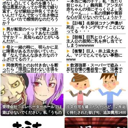
～本当に俺の子？」私「当たり
ポなし凸してくるのを嫌うし、
前じゃん！」義両親「アンタが
母は悪意があってか平気で繰り
赤ちゃんの頃にそっくりよ」夫
返す。なぜ嫁姑は仲良くできな
「うーん…」←私の理解や寛容
いんだ？なんで女って生き物は
な心が足りないのでしょうか？
こうもバカで感情的なのだろう
か？
【訃報】名探偵コナン声優が
死去 → 今トンデモナイことにな
男が船室のベッドで寝ようと
ってる・・・
していた。…えっ？あなたは誰
ですか？→ 見知らぬひとがいる
【朗報】巨乳ヒロインさん、
んだが…
主人公の股間に乳を押し当てて
しまうwwwww
母と一緒の時に、明らかに足
に障害がある方が歩いていた。
【衝撃】巨人・井上温大さ
母「なんであんな歩き方なの？
ん、マジでとんでもない事態に
ふざけてるの？」
www
同僚男性とのお付き合いを断
飲酒強要・スーパーで盗み・
ったら「理屈に合わない主張を
反社自慢の毒叔母一家。法事で
振りかざす感情的なヒステリー
も虚偽の金銭要求と暴力で脅さ
女」と言いふらされて・・・
れトラウマに…祖母の死をきっ
かけに恐怖の親戚と「永久絶
退職してしばらく経った頃、
縁」を決意←自分の身の安全を
元職場の取引先から連絡が来
最優先にして大正解
た。話を聞くと納得できない内
容で…
飲酒強要・スーパーで盗み・
反社自慢の毒叔母一家。法事で
義両親「空き家になるし住ん
も虚偽の金銭要求と暴力で脅さ
でいいよ」私たち「じゃあお言
管理会社「エレベーターホールでは
注文住宅を建てたんだけど、２年近
れトラウマに…祖母の死をきっ
葉に甘えて…」→引っ越した途
かけに恐怖の親戚と「永久絶
遊ばせないでください」私「うちの
く待たされた挙げ句、追加費用1400
端、予想外の出来事が待ってい
縁」を決意←自分の身の安全を
て…
子じゃないんですけど…」→まさか
万請求された。流石におかしいよ
最優先にして大正解
予定より早めに家に帰宅。リ
の展開になり…
ね？
コインランドリーで私物の乾
ビングに「裸の嫁」と男がい