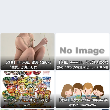
【画像】JK3人組、強風に煽られ
【朗報】Amazon、汗が飛び散る灼
「生尻」が丸出しに・・・
熱の「マンガ毎週末セール（50%還
元）」を開催！
カップラーメンの替え玉ってない
【動画】美少女4人組の20年後の姿
の？
がヤバいwwwwww