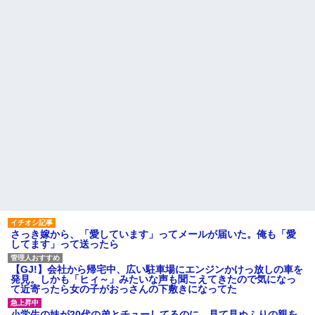
引き取らなきゃいけないんだ...
私「えっ」
家族が車停める所は石畳でそ
盆正月に夫の実家に長時間滞
こには２台家族の車停めてたん
在しなきゃいけないのが苦痛。
だけど、中庭の芝生上に知らな
私「貴方は私の実家を早々に退
い車が4台停まっていた 父が運転
散する。私もそうしていいは
手捕まえ「芝生を弁償して...
ず」夫「それは男だから許され
ること。女は許されない」
【画像】 北海道、推定300kg
のヒグマ登場ｗｗｗｗｗｗｗｗ
同窓会で実験、「俺が青年実
ｗｗｗｗｗｗｗｗｗｗｗｗ
業家だったら女の子はどういう
反応をするか」
ハードオフに売っていた4万
4000円のフィギュアがヤバすぎ
【切実】夫に無理と言われた
るｗｗｗｗｗｗ「こんな高い
私の7年の無視生活、その理由が
の？ｗｗ」「逆に超安い」
コレｗｗｗ
私「ちょっと、人の家の金庫
44歳無職です。精神科に通院
触らないでよ！」キチママ『そ
中で生活保護を受けてます。妻
こに金庫があったから、開けて
に酷いことばかりしたので離婚
みようとしただけ☆』義兄「泥
されそうです。「働くから」
は出てけ！二度と来るな！」結
「心を入れ替えるから」と言っ
果・・・
ても信じてもらえません。助け
て
私「初めて飲む味だけどなん
のお茶？」彼「ちっ！」私「」
先生から電話があったんだけ
さっき嫁から、「愛しています」ってメールが届いた。俺も「愛
ど、「～とか～」「～とか考え
してます」って送ったら
【GIF】JSのカンチョーワロ
て～」と何度も言ってたのが耳
タ
に残ってしまった
後続車にクラクションを鳴ら
【GJ!】会社から帰宅中、広い駐車場にエンジンかけっ放しの車を
主な税金の成り立ちを調べて
され彼氏が逆切れ。「何クラク
発見。しかも「ヒィ～」みたいな声も聞こえてきたので気になっ
みたよ
ション鳴らしてんだ！降りてこ
て近寄ったら女の子がおっさんの下敷きになってた
いよ！」と怒鳴りだし...
【衝撃】報酬100万円超の治験
小学生の妹が20代の弟とチューしてるのに、見て見ぬふりの親を