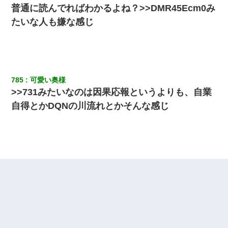
さかった。
普通に読んでればわかるよね？>>DMR45Ecm0み
たいな人も嫌な感じ
結婚生活10ヶ月目で嫁から一方的に「もう冷めた」と離婚切り出
された
スマホを与えられて、中学卒業する頃にはすっかり女叩きに洗脳
された弟が、大学進学のために一人暮らししたいと言い出した。
785
可愛い奥様
>>731みたいなのは因果応報というよりも、自業
嫁が弁護士を連れてきて「悪いと思うなら慰謝料を払って離婚し
自得とかDQNの川流れとかそんな感じ
ろ」→ 俺「完全に恐喝になってますね」「お前、これが詐欺だっ
て知ってる？」
小学生の息子が急に様子がおかしくなった。私「理由を聞いても
『わかんない！』って怒鳴り付けてくるし、困っってる」旦那
「話してみるよ」→ 後日・・・
【驚愕】私「今まで育てた分のお金返してね(冗談)」息子「はい、
3000万円」→数年後。私「妹が病気になったから援助して欲し
い」→
父親がくも膜下出血で突然ﾀﾋ。→母の貯金が0なことが判明。→母