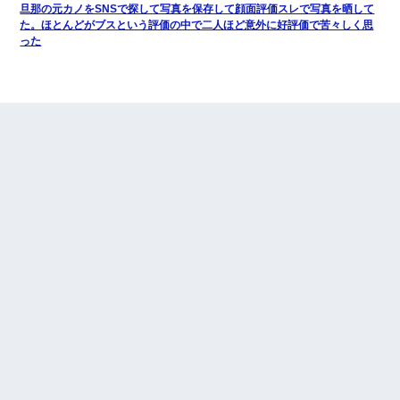
旦那の元カノをSNSで探して写真を保存して顔面評価スレで写真を晒して
た。ほとんどがブスという評価の中で二人ほど意外に好評価で苦々しく思
った