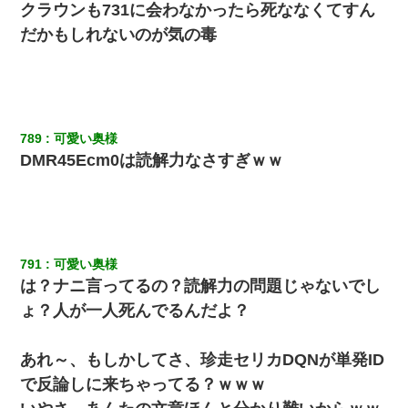
クラウンも731に会わなかったら死ななくてすん
「リフォーム費用を負担しろ！」「金の管理は私達がする！」と
浅ましくも集りにきた。
だかもしれないのが気の毒
小2の頃、妹と昼寝してたら家が火事になってて気づくと逃げ場が
なかった。妹を抱き締めて「ﾀﾋんじゃうよ」って泣いてたら…
【悲報】姉と入浴中に大きくなってしまった結果ｗｗｗｗｗｗｗ
789
可愛い奥様
ｗ
DMR45Ecm0は読解力なさすぎｗｗ
新卒の女性社員に1年半ストーカーされていた。俺「マジで怖い」
上司「話をしてみる」→女性社員「実は10数年前に…」
【画像】女の子「お母さん！！私ようやくファッションモデルに
791
可愛い奥様
選ばれたの！絶対見に来てね！」→悲しい結果がこれ・・・
は？ナニ言ってるの？読解力の問題じゃないでし
ょ？人が一人死んでるんだよ？
私『貯金貯まったし、やっと家建てられるね！』夫「実家を二世
帯住宅にした。それに貯金使った」→私『離婚しよう』夫「え
っ」私『使った貯金はあげるから』→すると…
あれ～、もしかしてさ、珍走セリカDQNが単発ID
で反論しに来ちゃってる？ｗｗｗ
【衝撃】ある工場に配属すると、女の人がみんな退職してしま
う。会社「仕事がハードだし田舎で娯楽も少ないからキツイの