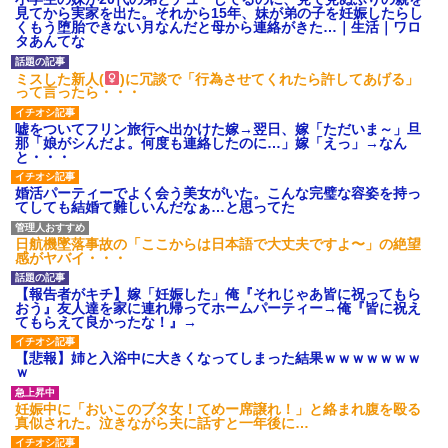
募集がこちらｗｗｗｗｗ(※画像
見てから実家を出た。それから15年、妹が弟の子を妊娠したらし
あり)
くもう堕胎できない月なんだと母から連絡がきた…｜生活｜ワロ
タあんてな
【ネット騒然】惨殺されたタ
ワマン頂き女子のこの動画、す
げえええええｗｗｗｗｗｗｗｗ
ミスした新人(
)に冗談で「行為させてくれたら許してあげる」
ｗｗｗ
って言ったら・・・
【愕然】白のクラウン俺氏、
高速道路左車線を制限速度で走
嘘をついてフリン旅行へ出かけた嫁→翌日、嫁「ただいま～」旦
った結果wwwwwwwwwwww
那「娘がシんだよ。何度も連絡したのに…」嫁「えっ」→なん
と・・・
百年の恋12-899 食べた量を
張り合ってくる
【悲報】佐藤輝明・・・２軍
婚活パーティーでよく会う美女がいた。こんな完璧な容姿を持っ
でも盛大にやらかす←あまり悲
てしても結婚て難しいんだなぁ…と思ってた
しませないでくれ
日航機墜落事故の「ここからは日本語で大丈夫ですよ〜」の絶望
感がヤバイ・・・
【報告者がキチ】嫁「妊娠した」俺『それじゃあ皆に祝ってもら
おう』友人達を家に連れ帰ってホームパーティー→俺『皆に祝え
てもらえて良かったな！』→
【悲報】姉と入浴中に大きくなってしまった結果ｗｗｗｗｗｗｗ
ｗ
妊娠中に「おいこのブタ女！てめー席譲れ！」と絡まれ腹を殴る
真似された。泣きながら夫に話すと一年後に…