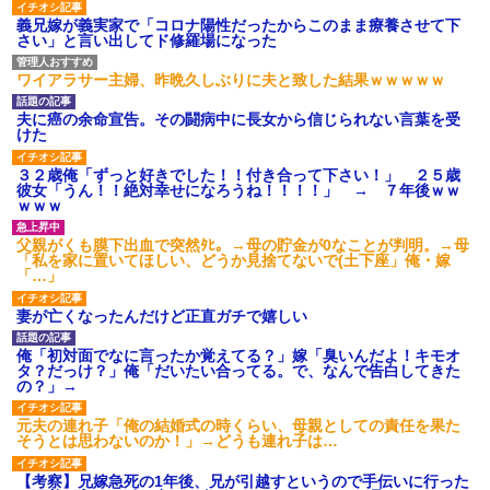
義兄嫁が義実家で「コロナ陽性だったからこのまま療養させて下
さい」と言い出してド修羅場になった
ワイアラサー主婦、昨晩久しぶりに夫と致した結果ｗｗｗｗｗ
夫に癌の余命宣告。その闘病中に長女から信じられない言葉を受
けた
３２歳俺「ずっと好きでした！！付き合って下さい！」 ２５歳
彼女「うん！！絶対幸せになろうね！！！！」 → ７年後ｗｗ
ｗｗｗ
父親がくも膜下出血で突然ﾀﾋ。→母の貯金が0なことが判明。→母
「私を家に置いてほしい、どうか見捨てないで(土下座」俺・嫁
「…」
妻が亡くなったんだけど正直ガチで嬉しい
俺「初対面でなに言ったか覚えてる？」嫁「臭いんだよ！キモオ
タ？だっけ？」俺「だいたい合ってる。で、なんで告白してきた
の？」→
元夫の連れ子「俺の結婚式の時くらい、母親としての責任を果た
そうとは思わないのか！」→どうも連れ子は…
【考察】兄嫁急死の1年後、兄が引越すというので手伝いに行った