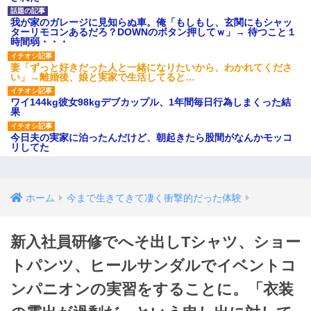
我が家のガレージに見知らぬ車。俺「もしもし、玄関にもシャッ
ターリモコンあるだろ？DOWNのボタン押してｗ」→ 待つこと１
時間弱・・・
妻「ずっと好きだった人と一緒になりたいから、わかれてくださ
い」→離婚後、娘と実家で生活してると…
ワイ144kg彼女98kgデブカップル、1年間毎日行為しまくった結
果
今日夫の実家に泊ったんだけど、朝起きたら股間がなんかモッコ
リしてた
ホーム
今まで生きてきて凄く衝撃的だった体験
新入社員研修でへそ出しTシャツ、ショー
トパンツ、ヒールサンダルでイベントコ
ンパニオンの実習をすることに。「衣装