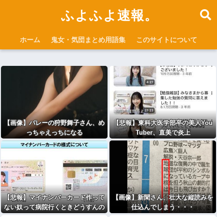
ふよふよ速報。
ホーム
鬼女・気団まとめ用語集
このサイトについて
【画像】バレーの狩野舞子さん、め
【悲報】東科大医学部卒の美人You
っちゃえっちになる
Tuber、直美で炎上
【悲報】マイナンバーカード作って
【画像】新聞さん、壮大な縦読みを
ない奴って病院行くときどうすんの
仕込んでしまう・・・