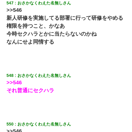
【驚愕】私「今まで育てた分のお金返してね(冗談)」息子「はい、
547
おさかなくわえた名無しさん
3000万円」→数年後。私「妹が病気になったから援助して欲し
>>546
い」→
新人研修を実施してる部署に行って研修をやめる
テレワーク上司「会議中はカメラ付けろ！」女社員「え、事前連
権限を持つこと、かなあ
絡無しは無理」上司「いいから付けろ！」→
今時セクハラとかに当たらないのかね
なんにせよ同情する
新築の家で。クラクラするくらいの「白粉の匂い」が鼻につくも
嫁＆娘「そんな匂いしない…」ある日、友人奥「素敵なアンティ
ークですね！」俺（！？）
彼女にプロポーズしてOK貰った俺、告げられた結婚条件にブチ切
れて無事婚約破棄・・・
548
おさかなくわえた名無しさん
>>546
私「まとめ買いして冷凍ストックしてる」Ａ「ずるい！クレク
それ普通にセクハラ
レ！」私「なんでよ」Ａ「ケーチ！バーカ！」→ 後日、Ａ旦那が
凸してきた
三年働いてたパートを突然クビになった。しかし元職場の主要取
引先のトップが母方の叔父だったので…
550
おさかなくわえた名無しさん
>>546
【唖然】帰宅したら旦那のスポーツカーが消えていた。警察『目