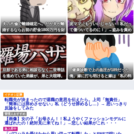
レベル高過ぎる件w w w w w w
【朗報】かつや感謝祭が開催
w w w
中！人気メニューが税抜150円引
【衝撃】広末涼子さんが地上
き＆ご飯大盛り無料
波にスピード復帰できる理由←
【困惑】嫁の誕生日にサプラ
コレ、誰にも分からない模様w w
夫の不倫で離婚確定へ。だが夫が離
泥ママ「もういいじゃない！私だっ
イズしたら「苦行だった」と言
w w w w w w
われたんだが…その理由が納得
婚するならお前の貯金1800万円を財
て傷ついてるのに！」→盗みを責め
【画像】俺たちの姫本田望
いかないｗｗｗｗ
産分与しろ」と言い出した
られた泥ママがまさかの被害者アピ
結、久しぶりに画像を投稿した
こども園から孫が怪我した迎
結果→やっぱりワイらの姫だっ
ール。その言い分に周囲から笑いが
えにと連絡あり。石をどかして
たw w w w w w w w w w
ミミズ集め足の上に石を落とし
漏れてしまい…
【画像】ワイの会社の女さ
たそうな
ん、『コレ』を強調し過ぎて完
Ａちゃんママは遊園地や水族
全にあたしこ枠を狙ってるんだ
館が大嫌い。夏休みのお出かけ
がw w w w w w w w w w w w
先はおばあちゃんちだけ。私の
旦那である弟に相談もなく二世帯話
健康診断で上の血圧が189だった
【悲報】 マイナ保険証のクソ
母「可哀想。孫ちゃんと一緒に
ぶり、バレるｗｗｗｗｗｗｗｗ
ＴＤＬに連れて行ってあげた
を進めていた弟嫁が、弟と大喧嘩。
俺。嫁に打ち明けると嫁は「私の料
ｗ
い」→Ａママに烈火の如くキレ
その騒動で夫婦仲は最悪になったは
理は間違ってない」
られた
私「あのお金どこ？」母「お
ずが…
兄ちゃんに貸したわよ」私「勝
こども園から孫が怪我した迎
手に？」→昔から続く兄だけ特
えにと連絡あり。石をどかして
別扱いに限界がきて…
ミミズ集め足の上に石を落とし
転職先が決まったので退職の意思を伝えたら。上司「無責任」
たそうな
「簡単には辞めさせない」私（どうせ辞めるし…）→ 思いっきり
私「妊娠しました」義兄嫁
反論をしてみた
「その子は私が育てる！」→義
姑が亡くなった後、舅(62歳)と
妹の子を育ててきた私にまさか
小姑(28歳)が並んで寝るようにな
の要求をしてきて…
った。おかしいと思うのは私だ
【画像】女の子「お母さん！！私ようやくファッションモデルに
け？
下に住み始めた住民の頭がお
選ばれたの！絶対見に来てね！」→悲しい結果がこれ・・・
かしい。朝3時から部屋に掃除機
【悲報】『自認レイブンクロ
をかける音が響く・・・
ー』 ← こいつらのタチ悪い率は
「パワハラを受けたから思い切って転職した」とSNSで呟いた