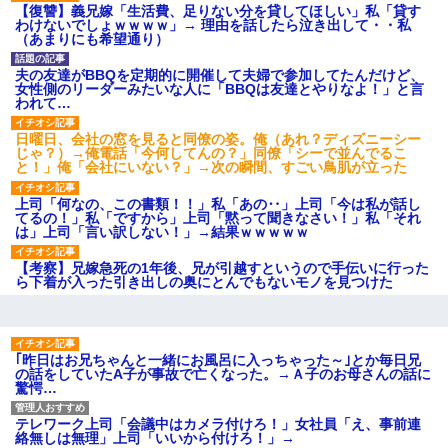
いよ！」と怒鳴りだし...
【復讐】義兄嫁「生活費、足りない分を貸してほしい」私「貸す
わけないでしょｗｗｗｗ」→ 理由を話したら泣き出して・・私
【衝撃】報酬100万円超の治験
（あまりにも希望通り）
募集がこちらｗｗｗｗｗ(※画像
あり)
【ネット騒然】惨殺されたタ
夫の友達がBBQを定期的に開催して夫婦で参加してたんだけど、
ワマン頂き女子のこの動画、す
女性側のリーダーみたいな人に「BBQは友達とやりなよ！」と言
げえええええｗｗｗｗｗｗｗｗ
われて…
ｗｗｗ
【愕然】白のクラウン俺氏、
日曜日、会社の窓を見ると同僚の姿。俺（あれ？ディズニーシー
高速道路左車線を制限速度で走
じゃ？）→俺電話「今何してんの？」同僚「シーで並んでるこ
った結果wwwwwwwwwwww
と！」俺「会社にいない？」→次の瞬間、すごい鳥肌が立った
百年の恋12-899 食べた量を
張り合ってくる
上司「何なの、この書類！！」私「あの‥」上司「今は私が話し
てるの！」私「ですから」上司「黙って聞きなさい！」私「それ
【悲報】佐藤輝明・・・２軍
は」上司「言い訳しない！」→結果ｗｗｗｗｗ
でも盛大にやらかす←あまり悲
しませないでくれ
【考察】兄嫁急死の1年後、兄が引越すというので手伝いに行った
ら下着が入った引き出しの奥にとんでもないモノを見つけた
｢昨日はお兄ちゃんと一緒にお風呂に入っちゃった～｣とか毎日兄
の話をしていたA子が事故で亡くなった。→Ａ子のお母さんの話に
驚愕…
テレワーク上司「会議中はカメラ付けろ！」女社員「え、事前連
絡無しは無理」上司「いいから付けろ！」→