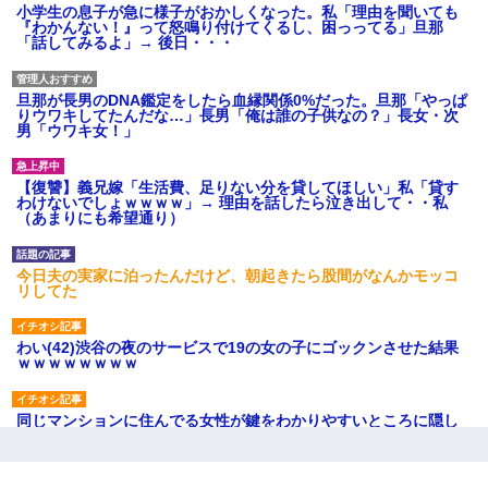
小学生の息子が急に様子がおかしくなった。私「理由を聞いても
『わかんない！』って怒鳴り付けてくるし、困っってる」旦那
「話してみるよ」→ 後日・・・
旦那が長男のDNA鑑定をしたら血縁関係0%だった。旦那「やっぱ
りウワキしてたんだな…」長男「俺は誰の子供なの？」長女・次
男「ウワキ女！」
【復讐】義兄嫁「生活費、足りない分を貸してほしい」私「貸す
わけないでしょｗｗｗｗ」→ 理由を話したら泣き出して・・私
（あまりにも希望通り）
今日夫の実家に泊ったんだけど、朝起きたら股間がなんかモッコ
リしてた
わい(42)渋谷の夜のサービスで19の女の子にゴックンさせた結果
ｗｗｗｗｗｗｗｗ
同じマンションに住んでる女性が鍵をわかりやすいところに隠し
ている事に気づいた俺「忍びこんでみよう！」→ 結果