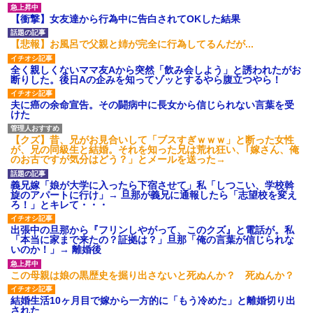
【衝撃】女友達から行為中に告白されてOKした結果
【悲報】お風呂で父親と姉が完全に行為してるんだが...
全く親しくないママ友Aから突然「飲み会しよう」と誘われたがお
断りした。後日Aの企みを知ってゾッとするやら腹立つやら！
夫に癌の余命宣告。その闘病中に長女から信じられない言葉を受
けた
【クズ】昔、兄がお見合いして「ブスすぎｗｗｗ」と断った女性
が、兄の同級生と結婚。それを知った兄は荒れ狂い、｢嫁さん、俺
のお古ですが気分はどう？」とメールを送った→
義兄嫁「娘が大学に入ったら下宿させて」私「しつこい、学校斡
旋のアパートに行け」→ 旦那が義兄に通報したら「志望校を変え
ろ！」とキレて・・・
出張中の旦那から『フリンしやがって、このクズ』と電話が。私
「本当に家まで来たの？証拠は？」旦那「俺の言葉が信じられな
いのか！」→ 離婚後
この母親は娘の黒歴史を掘り出さないと死ぬんか？ 死ぬんか？
結婚生活10ヶ月目で嫁から一方的に「もう冷めた」と離婚切り出
された