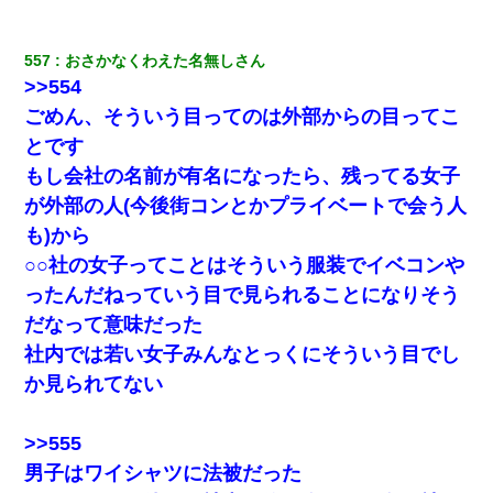
転職先が決まったので退職の意思を伝えたら。上司「無責任」
557
おさかなくわえた名無しさん
「簡単には辞めさせない」私（どうせ辞めるし…）→ 思いっきり
>>554
反論をしてみた
ごめん、そういう目ってのは外部からの目ってこ
とです
元旦那から復縁要請。息子「最新型のiPhoneも買えない貧乏は嫌
だ、再婚して」私「なら父親と暮らせ」息子「やった＾＾」私
もし会社の名前が有名になったら、残ってる女子
（もう手遅れだったんだな…）
が外部の人(今後街コンとかプライベートで会う人
も)から
妻と同居し始めたときから、よく妻が「どこかで音漏れしてな
い？音楽聞こえる」と言っていて…
○○社の女子ってことはそういう服装でイベコンや
ったんだねっていう目で見られることになりそう
だなって意味だった
社内では若い女子みんなとっくにそういう目でし
か見られてない
>>555
男子はワイシャツに法被だった