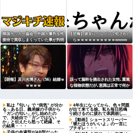
韓国サッカー協会、外国人審判を性
【悲報】彼女にペニバンで犯された
接待で買収しまくっていた事が判明
らｗｗｗｗｗｗｗｗｗｗwwww
【朗報】及川光博さん（56）結婚ｗ
誤って脳幹を摘出された女性､重篤
ｗｗｗｗ
な植物状態だが､意識は正常で何か
を思考していると判明
私は『匂い』で “病気” が分か
4年生になってから、色々問題
る→ある日、義弟嫁の子供から
が出て来てる娘。私も毎日怒鳴
「ガンの匂い」がし始めたの
り続けるのに疲れて体調崩し...
で、夫経由で「ガンではない
【動画】ショートスリーパー
か」と伝えたら怒って絶縁、そ
「寝たほうがいいよ」の一言に
の結果・・・
ブチギレ・・・
子供の血液型がAB型だった。