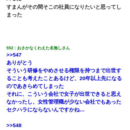
立つし、すぐ見つかるかもしれません』→ 数時間後・・警察『××
すまんがその間そこの社員になりたいと思ってし
さんご存じですか？』
まった
我が家のガレージに見知らぬ車。俺「もしもし、玄関にもシャッ
ターリモコンあるだろ？DOWNのボタン押してｗ」→ 待つこと１
時間弱・・・
【衝撃】嫁父の会社に勤続１０年、手取り１４万 → 俺「２２万も
552
おさかなくわえた名無しさん
らえる会社から誘われた。転職したい」義父「クビ！（激怒」嫁
>>547
「離婚！（激怒」
ありがとう
童貞俺、宅飲みした女友達2人を家に泊めた結果ｗｗｗｗｗｗ
そういう研修をやめさせる権限を持つまで出世す
ることも考えたことあるけど、20年以上先になる
とっさに女児を捕まえたら変質者扱いされた。母親「あっち行っ
のであきらめてしまった
てよ！気持ち悪い！（ｼｯｼｯ」→ 後日、俺を見つけた母親がすっ飛
んできて・・・
それに、こういう会社で女子が出世できると思え
なかったし、女性管理職が少ない会社でもあった
さっき嫁から、「愛しています」ってメールが届いた。俺も「愛
セクハラにならないんですかね…
してます」って送ったら
>>548
17年飼っていた犬が亡くなった。鼻水垂らし嗚咽する私に、猫が