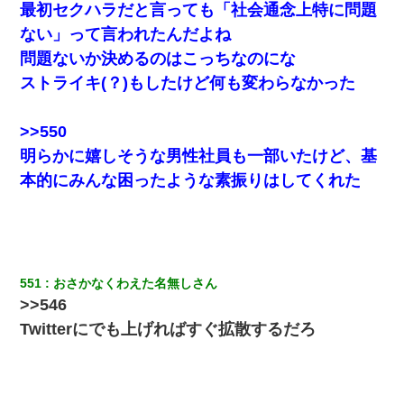
近づいて頭突きをしてきて…
最初セクハラだと言っても「社会通念上特に問題
ない」って言われたんだよね
３２歳俺「ずっと好きでした！！付き合って下さい！」 ２５歳
問題ないか決めるのはこっちなのにな
彼女「うん！！絶対幸せになろうね！！！！」 → ７年後ｗｗ
ｗｗｗ
ストライキ(？)もしたけど何も変わらなかった
彼女(美人女医)にネックレスをプレゼント。「こんな安物を渡すく
>>550
らいなら、渡さないほうがマシだからね」→ ６０万したと話した
ら・・・
明らかに嬉しそうな男性社員も一部いたけど、基
本的にみんな困ったような素振りはしてくれた
【考察】兄嫁急死の1年後、兄が引越すというので手伝いに行った
ら下着が入った引き出しの奥にとんでもないモノを見つけた
私が遺産を相続。→それを知った義両親が「旅行代金を出せ！」
「リフォーム費用を負担しろ！」「金の管理は私達がする！」と
浅ましくも集りにきた。
551
おさかなくわえた名無しさん
>>546
Twitterにでも上げればすぐ拡散するだろ
デパートの外商『私さんだと名乗る女が、ツケで宝石を買おうと
していて…』私「！？」→ 翌日。ママ友たちの様子が微妙におか
しくなり・・・
スマホを与えられて、中学卒業する頃にはすっかり女叩きに洗脳