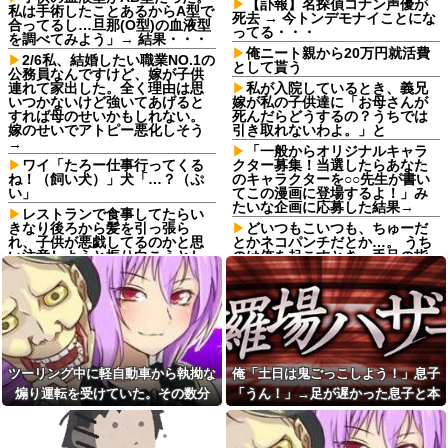
【訃報】名探偵コナン声優が
私は手術したことあるからA型で
死去 → 今トンデモナイことにな
合ってるし…旦那(O型)の血液型
ってる・・・
を調べてみよう」→ 結果・・・
俺ニート親から20万円就活費
2/6私、結婚したい職業NO.1の
として貰う
公務員なんですけど、嫁が子供
連れて家出した。全く理由は思
私が入院しているとき、義兄
いつかないけど強いてあげると
嫁が私の子供達に「お母さんが
すれば母のせいかもしれない。
死んだらどうするの？うちでは
嫁のせいでアトピー悪化しそう
引き取れないわよ。」と
→
「一般からオリジナルキャラ
ワイ「たろー仕事行ってくる
クター募集！当選したらあなた
ね！（飼い犬）」犬「…？（ぷ
のキャラクターを○○先生が書い
い」
てこの漫画に登場するよ！」み
たいな企画に応募した結果→
レストランで食事してたらい
きなり後ろから髪を引っ張ら
どいつもこいつも、ちゅーだ
れ、子供が悪戯してるのかと思
とかネコパンチだとか…。 うち
い注意しようと振り向こうとし
のは俺を起こすとき、手足の指
たら耳元でハサミの音がした！
を噛みますが何か。【再】
妙に頭が軽くなったと思った
日本円、協調介入も米雇用統
ら…
計も無効化の流れ他
【家族内争い】 嫁のピアノを
PTA会長が事故で辞退→旦那
兄嫁が欲しがり親も譲れと言い
「妻の代わりに僕がやります」
出した結果…ｗｗｗｗ
→1年後…名物ガンコジジイを草
佐藤二朗、妻とのハグを報告
むしりに召喚、不登校児を学校
ツーリング中に軽自動車から執拗な
俺「土日は鬼ごっこしよう！」息子
「文〇砲より遥かに威力は弱い
に復帰させる無双状態にｗｗ
煽り運転を受けていた。その数分
「うん！」→足が遅かった息子と本
が、僕のノロケ砲をお見舞いす
【巨人対ヤクルト17回戦】巨
る」
後、思わぬ結末を目撃することにな
気で遊び続けた10年後…
人、2回裏2アウト一二塁から浦
【画像】日本のセクシー過ぎ
田のタイムリーで同点に追いつ
り…
る女性犯罪者一覧が冗談抜きに
く！！！！！！