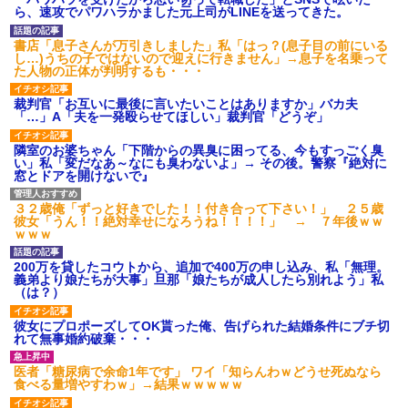
異常
辛い物が苦手な彼女。「家の
ら、速攻でパワハラかました元上司がLINEを送ってきた。
カレーはどうしてるの？」と聞
【衝撃】京大病院で正常な脳
いたら、冷めてしまう返事が...
組織を誤摘出された50代女性、
書店「息子さんが万引きしました」私「はっ？(息子目の前にいる
手足も動かせず自発呼吸もでき
旦那「一緒に夕飯を食べた
し…)うちの子ではないので迎えに行きません」→息子を名乗って
ない重篤状態に…「意識はあ
い」私「早く帰ってきてくれる
た人物の正体が判明するも・・・
る」
の？」旦那「そうじゃないん
だ」→続いた言葉に思わず絶句
【衝撃】嫁の言葉に確信！5年
裁判官「お互いに最後に言いたいことはありますか」バカ夫
して…
間拒否の末、離婚を決意した理
「…」A「夫を一発殴らせてほしい」裁判官「どうぞ」
由が切なすぎるｗｗｗｗ
レースクイーンをしていた姉
が『ZARDの坂井』についてこう
主な税金の成り立ちを調べて
隣室のお婆ちゃん「下階からの異臭に困ってる、今もすっごく臭
言っていた
みたよ
い」私「変だなあ～なにも臭わないよ」→ その後。警察『絶対に
ハードオフに売っていた4万
窓とドアを開けないで』
4000円のフィギュアがヤバすぎ
るｗｗｗｗｗｗ「こんな高い
の？ｗｗ」「逆に超安い」
３２歳俺「ずっと好きでした！！付き合って下さい！」 ２５歳
彼女「うん！！絶対幸せになろうね！！！！」 → ７年後ｗｗ
私「ちょっと、人の家の金庫
ｗｗｗ
触らないでよ！」キチママ『そ
こに金庫があったから、開けて
みようとしただけ☆』義兄「泥
200万を貸したコウトから、追加で400万の申し込み、私「無理。
は出てけ！二度と来るな！」結
義弟より娘たちが大事」旦那「娘たちが成人したら別れよう」私
果・・・
（は？）
私「初めて飲む味だけどなん
のお茶？」彼「ちっ！」私「」
彼女にプロポーズしてOK貰った俺、告げられた結婚条件にブチ切
れて無事婚約破棄・・・
【GIF】JSのカンチョーワロ
タ
医者「糖尿病で余命1年です」 ワイ「知らんわｗどうせ死ぬなら
後続車にクラクションを鳴ら
食べる量増やすわｗ」→結果ｗｗｗｗｗ
され彼氏が逆切れ。「何クラク
ション鳴らしてんだ！降りてこ