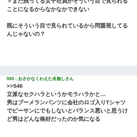
＞まだ残ってる女子社員がそういう目で見られる
【画像】女上司(30)「終電なくなったね…部屋くる？」ワイ「行
きます！」
ことになるからなかなかできない
【画像】女の子「お母さん！！私ようやくファッションモデルに
既にそういう目で見られているから問題視してる
選ばれたの！絶対見に来てね！」→悲しい結果がこれ・・・
んじゃないの？
婚活パーティーでよく会う美女がいた。こんな完璧な容姿を持っ
てしても結婚て難しいんだなぁ…と思ってた
9月に付き合い始めたけどこの、この人と結婚はないわと判断して
別れた。その元彼が交通事故で重体になっているらしく…
555
おさかなくわえた名無しさん
彼にプロポーズされたんだけど、実は資産家だと知って婚約破棄
>>546
した。B子「A男くんと別れたって本当？私が付き合ってもい
い？」
立派なセクハラというかモラハラかと…
男はブーメランパンツに会社のロゴ入りTシャツ
医者「糖尿病で余命1年です」 ワイ「知らんわｗどうせ死ぬなら
でビーサンにでもしないとバランス悪いと思うけ
食べる量増やすわｗ」→結果ｗｗｗｗｗ
ど男はどんな格好だったのか気になる
書店「息子さんが万引きしました」私「はっ？(息子目の前にいる
し…)うちの子ではないので迎えに行きません」→息子を名乗って
た人物の正体が判明するも・・・