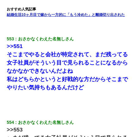
された弟が、大学進学のために一人暮らししたいと言い出した。
結婚生活10ヶ月目で嫁から一方的に「もう冷めた」と離婚切り出された
日曜日、会社の窓を見ると同僚の姿。俺（あれ？ディズニーシー
じゃ？）→俺電話「今何してんの？」同僚「シーで並んでるこ
と！」俺「会社にいない？」→次の瞬間、すごい鳥肌が立った
553
おさかなくわえた名無しさん
200万を貸したコウトから、追加で400万の申し込み、私「無理。
>>551
義弟より娘たちが大事」旦那「娘たちが成人したら別れよう」私
（は？）
そこまでやると会社が特定されて、まだ残ってる
女子社員がそういう目で見られることになるから
嫁が弁護士を連れてきて「悪いと思うなら慰謝料を払って離婚し
なかなかできないんだよね
ろ」→ 俺「完全に恐喝になってますね」「お前、これが詐欺だっ
て知ってる？」
私はどちらかというと好戦的な方だからそこまで
やりたい気持ちもあるんだけど
私は家が貧しくて、手に職をつけようと看護師になった。だけど
卒業を控えた年の1月末、車にひかれて看護師になれなくなった。
妹が嘘つきな元カレと寄りを戻してしまったという話をしていた
ら、旦那の顔が曇って雰囲気が一転。そそくさと話を切り上げて
554
おさかなくわえた名無しさん
いつもより早く寝付いてしまった…｜生活｜ワロタあんてな
>>553