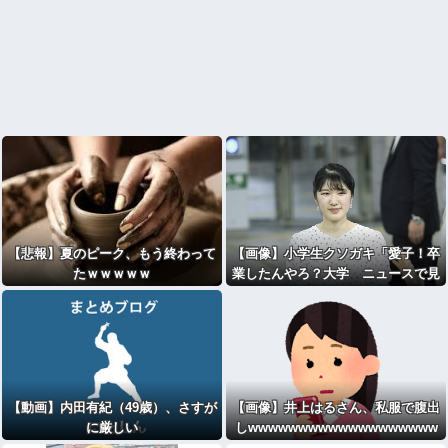
【悲報】夏のピーク、もう終わって
【画像】小学生クソガキ「愛子！卒
たｗｗｗｗｗ
業したんやろ？大学 ニュースで見
たわ」→結果wwwwwwww
【動画】内田有紀（49歳）、さすが
【画像】井上はるさん、私服で腹出
に厳しい
しwwwwwwwwwwwwwwwwwww
wwwwwwwwwwwwwwwwwwww