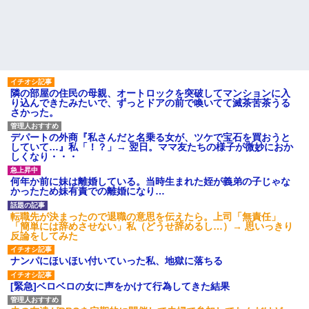
男性恐怖症だったの嫁をサル
るさい」とグーで殴られた
の様に求めまくった結果は……..
アタシ何歳に見える？って誘
間男「旦那と別れて俺と結婚
い受け風の事言うゴミってまだ
してよ」嫁「うーん…」間男(強
生存してるよね～
行突破してやる！) → 嫁「あー
嫁の料理がクソまずい。昨日
朝帰りしちゃったよ……」俺
の献立はサラダ、しょっぱいメ
「おい」嫁「！！」
イン、汁物、ご飯だけ・・・
ラーメン屋にて。店員「30分
高校生がうちの車に傷をつけ
隣の部屋の住民の母親、オートロックを突破してマンションに入
ほどお待ちいただく事になりま
た。管理人さんに連絡したらそ
り込んできたみたいで、ずっとドアの前で喚いてて滅茶苦茶うる
す」友人「あ、じゃあいいで
の家の親が来て謝ってくれた。
さかった。
す」→店を出た友人「ラーメン
夫「その程度のことで管理人に
店Aに行こう」俺「え？」→その
話をしてことを大きくするとか
店...
デパートの外商『私さんだと名乗る女が、ツケで宝石を買おうと
おかしい」←は！？
していて…』私「！？」→ 翌日。ママ友たちの様子が微妙におか
ハードオフに売っていた4万
主な税金の成り立ちを調べて
しくなり・・・
4000円のフィギュアがヤバすぎ
みたよ
るｗｗｗｗｗｗ「こんな高い
の？ｗｗ」「逆に超安い」
何年か前に妹は離婚している。当時生まれた姪が義弟の子じゃな
私「ちょっと、人の家の金庫
かったため妹有責での離婚になり…
触らないでよ！」キチママ『そ
こに金庫があったから、開けて
転職先が決まったので退職の意思を伝えたら。上司「無責任」
みようとしただけ☆』義兄「泥
「簡単には辞めさせない」私（どうせ辞めるし…）→ 思いっきり
は出てけ！二度と来るな！」結
反論をしてみた
果・・・
私「初めて飲む味だけどなん
ナンパにほいほい付いていった私、地獄に落ちる
のお茶？」彼「ちっ！」私「」
【GIF】JSのカンチョーワロ
[緊急]ベロベロの女に声をかけて行為してきた結果
タ
後続車にクラクションを鳴ら