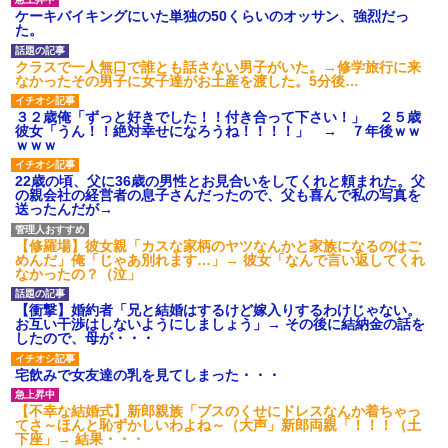
ケーキバイキングにいた単独の50くらいのオッサン、強烈だっ
た。
クラスで一人無口で誰とも話さない男子がいた。→修学旅行に来
なかったその男子に女子達がお土産を渡した。5分後…
３２歳俺「ずっと好きでした！！付き合って下さい！」 ２５歳
彼女「うん！！絶対幸せになろうね！！！！」 → ７年後ｗｗ
ｗｗｗ
22歳の頃、父に36歳の男性とお見合いをしてくれと頼まれた。父
の親会社の経営者の息子さんだったので、父も喜んで私の写真を
送ったんだが→
【修羅場】彼女親「カスな家柄のヤツなんかと家族になるのはご
めんだ」俺「じゃあ別れます…」→ 彼女「なんで言い返してくれ
なかったの？（泣」
【衝撃】婚約者「兄と結婚はするけど嫁入りするわけじゃない。
お互い干渉はしないようにしましょう」→ その後に結納金の話を
したので、母が・・・
宅飲みで女友達の乳を見てしまった・・・
【不幸な結婚式】新郎親族「ブスのくせにドレスなんか着ちゃっ
てさ～ほんと恥ずかしいわよね～（大声」新郎両親「！！！（土
下座」→ 結果・・・