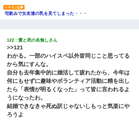
宅飲みで女友達の乳を見てしまった・・・
姉旦那の友達「ほんとのパパだよ～」私のお腹を触ってほざく。
→思わず手を叩いて振り払ったら…
122
愛と死の名無しさん 
>>121
友人「酒の勢いで女先輩をホテルに連れ込んだｗｗｗｗｗ」俺
「…」
わかる。一部のハイスペ以外皆同じこと思ってる
から気にすんな。
｢昨日はお兄ちゃんと一緒にお風呂に入っちゃった～｣とか毎日兄
自分も去年集中的に婚活して疲れたから、今年は
の話をしていたA子が事故で亡くなった。→Ａ子のお母さんの話に
驚愕…
何にもせずに趣味やボランティア活動に精を出し
たら「表情が明るくなった」って皆に言われるよ
我が家のガレージに見知らぬ車。俺「もしもし、玄関にもシャッ
うになったわ。
ターリモコンあるだろ？DOWNのボタン押してｗ」→ 待つこと１
時間弱・・・
結婚できなきゃ死ぬ訳じゃないしもっと気楽にや
ろうよ
男だけどリベンジポノレノの被害者になって未だに人生が立ち直
せない