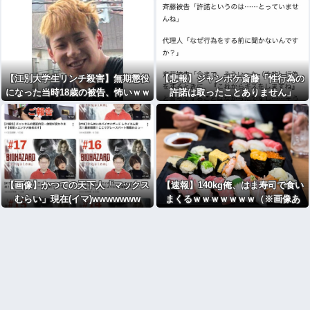
【江別大学生リンチ殺害】無期懲役
【悲報】ジャンポケ斎藤「性行為の
になった当時18歳の被告、怖いｗｗ
許諾は取ったことありません」
ｗｗｗｗ
【画像】かつての天下人「マックス
【速報】140kg俺、はま寿司で食い
むらい」現在(イマ)wwwwwww
まくるｗｗｗｗｗｗｗ（※画像あ
り）