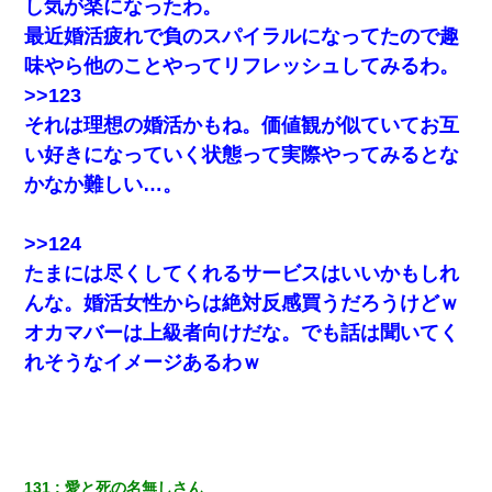
し気が楽になったわ。
昨日37歳のおばさんと行為したんだけどめちゃくちゃだった
最近婚活疲れで負のスパイラルになってたので趣
味やら他のことやってリフレッシュしてみるわ。
転職先が決まったので退職の意思を伝えたら。上司「無責任」
「簡単には辞めさせない」私（どうせ辞めるし…）→ 思いっきり
>>123
反論をしてみた
それは理想の婚活かもね。価値観が似ていてお互
い好きになっていく状態って実際やってみるとな
高1のとき男に襲われ、不妊の叔母に頼まれて出産。→叔母夫婦が
養子縁組してアメリカに子供を連れ帰った。→9・11で叔母夫婦が
かなか難しい…。
亡くなってしまい…
>>124
この母親は娘の黒歴史を掘り出さないと死ぬんか？ 死ぬんか？
たまには尽くしてくれるサービスはいいかもしれ
んな。婚活女性からは絶対反感買うだろうけどｗ
【唖然】帰宅したら旦那のスポーツカーが消えていた。警察『目
立つし、すぐ見つかるかもしれません』→ 数時間後・・警察『××
オカマバーは上級者向けだな。でも話は聞いてく
さんご存じですか？』
れそうなイメージあるわｗ
彼女との行為を録画した結果→衝撃の事実が判明したｗｗｗｗｗ
ｗ
彼氏家「うちは墨入れるのが伝統だから。お前も彫れ」 → 結果…
131
愛と死の名無しさん 