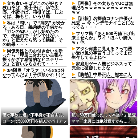
立ち食いそばどこのが好き？
【画像】その太ももでJCは無
狭山そば、富士そば、ゆで太
理だろｗｗｗｗｗｗｗｗｗｗｗ
郎、小諸そば、箱根そば、しぶ
ｗｗ
そば、梅もと、いろり庵
【訃報】名探偵コナン声優が
私は『匂い』で “病気” が分か
死去 → 今トンデモナイことにな
る→ある日、義弟嫁の子供から
ってる・・・
「ガンの匂い」がし始めたの
フリマ民「あと500円値下げ出
で、夫経由で「ガンではない
来ませんか」ワイ「ほ～い購入
か」と伝えたら怒って絶縁、そ
ｗ」他
の結果・・・
アタシ何歳に見える？って誘
同僚男性とのお付き合いを断
い受け風の事言うゴミってまだ
ったら「理屈に合わない主張を
生存してるよね〜
振りかざす感情的なヒステリー
女」と言いふらされて・・・
家庭用ゲーム機ビジネスって
完全に破綻したよな
3/4隣奥「オラァ！いるのは分
かってんだよ！子供預かれ！(ド
【胸熱】中居正広、熊本に人
アケリー！」私(ヒィィィ…)→隣
知れず支援か 10年前の震災で
奥の旦那さんに相談したら逃げ
は3度現地入り「誰にも知られな
られた。夫に相談してもなにい
くて良い」
ってだこいつ。どうすれば…
【胸熱】中居正広、熊本に人
ダイアンのじゃない方がユー
知れず支援か 10年前の震災で
スケさんになってしまっている
は3度現地入り「誰にも知られな
という事実←これ
くて良い」
女「43億円注文して………キ
歯医者の待合室で「抜歯と言
妻が事故に遭い下半身が不自由に。
私「50万円使ったって本当？」監査
ャンセルっと！」←こいつの目
われたのに痛みが消えた！訴え
ローンで5000万円を組んでバリアフ
ママ「来月には絶対返すから…」→
的
てやる！」と怒鳴り散らす60代
男！2軒の歯医者で同じ診断され
リーの家を建てた。だが俺には作戦
約束を信じて待った結果、警察に通
【画像】令和最新版の剛力彩
た癖に、神経が死んで痛みが消
芽、ワイらにブッ刺さりまくり
があった
報することになり…
えたのを「治った」と錯覚して
と話題にw w w w w w w w w w