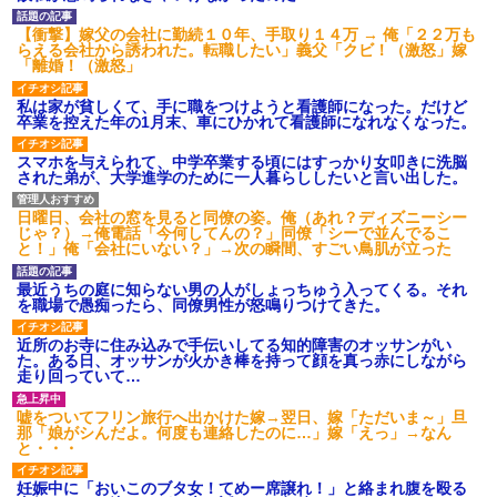
【衝撃】嫁父の会社に勤続１０年、手取り１４万 → 俺「２２万も
らえる会社から誘われた。転職したい」義父「クビ！（激怒」嫁
「離婚！（激怒」
私は家が貧しくて、手に職をつけようと看護師になった。だけど
卒業を控えた年の1月末、車にひかれて看護師になれなくなった。
スマホを与えられて、中学卒業する頃にはすっかり女叩きに洗脳
された弟が、大学進学のために一人暮らししたいと言い出した。
日曜日、会社の窓を見ると同僚の姿。俺（あれ？ディズニーシー
じゃ？）→俺電話「今何してんの？」同僚「シーで並んでるこ
と！」俺「会社にいない？」→次の瞬間、すごい鳥肌が立った
最近うちの庭に知らない男の人がしょっちゅう入ってくる。それ
を職場で愚痴ったら、同僚男性が怒鳴りつけてきた。
近所のお寺に住み込みで手伝いしてる知的障害のオッサンがい
た。ある日、オッサンが火かき棒を持って顔を真っ赤にしながら
走り回っていて…
嘘をついてフリン旅行へ出かけた嫁→翌日、嫁「ただいま～」旦
那「娘がシんだよ。何度も連絡したのに…」嫁「えっ」→なん
と・・・
妊娠中に「おいこのブタ女！てめー席譲れ！」と絡まれ腹を殴る