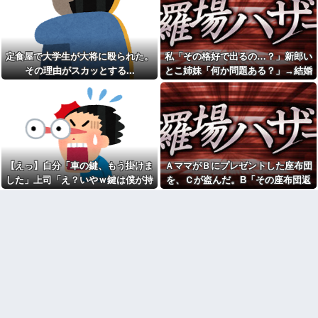
逆ギレする地獄の迷惑ジジイに
w w w
遭遇
【驚愕】マチアプで会った外
俺飲食経営、月給40万で求人
国人からまさかの『こう』言わ
を出すも応募がない
れたんやがこれワイ詰み
か？？？？？？？
長年付き合いがある温和だっ
定食屋で大学生が大将に殴られた。
私「その格好で出るの…？」新郎い
た友人がとんでもなくキレた
【悲報】月収1000万円の風俗
その理由がスカッとする...
とこ姉妹「何か問題ある？」→結婚
嬢の1日あたりのセッ■ス回数が
妻の流産に「泣いたって生き
式当日に感じた違和感が最後まで消
こちら
返らない」と苦笑いする自称ド
ライな兄。ブチギレた両親＆妹
えなくて…
転勤族の夫につき高知で入社
に責められるも逆上した兄の悲
した会社を一昨日の朝やめてき
惨すぎる現在←淡々としてるん
た。ヘンパイとかいつの時代だ
じゃなくて単なる冷血漢
気持ち悪い。
下僕にネーミングセンスが皆
家に招いたクラスメイトが
無なため 我が家の歴代ご主人様
「分けるよー！！」と残ったお
達は…【再】
【えっ】自分「車の鍵、もう掛けま
ＡママがＢにプレゼントした座布団
菓子を配り始めた。最後はコピ
ー紙1枚と折り紙1枚まで根こそ
【妊婦様】義実家で2人目妊娠
した」上司「え？いやｗ鍵は僕が持
を、Ｃが盗んだ。B「その座布団返
ぎ…
の報告をした。ウトメ『義兄嫁
ってるから、それは無理だろ？ｗ」
して！」C「私がもらった物だけ
ちゃんはまだ作らないの?』ウト
仕事中に印象に残った男性と
メが席を外した瞬間に義兄嫁が
→そんなこと知らなくて本当に驚い
ど？」→Aママが用意していた証拠
性行為する夢を見た。デートで
小声で一言...色々こじらせた不妊
はなく本当に性行為する夢......
た。
で一気に形勢逆転して…
様の身内とか気遣うわorz
息子が「お母さんでもクリア
【衝撃】過去の暴言に悔やむ
できる」と作ってくれたコー
も今の嫁が最高すぎて号泣ｗｗ
ス。ゴールまで進むと心温まる
ｗｗ
仕掛けが待っていて…
ウトのセクハラを夫に泣いて
他人の車をあてにするような
訴えても「いいじゃないかその
厚かましい奴は都市伝説だと思
くらい。我慢してたらご褒美あ
ってたが、現実に生息する生き
げるから」と迫られた。夫が気
物だと知った令和元年の師走
持ち悪くて悲鳴をあげたら「う