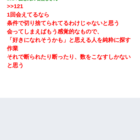
>>121
彼女にプロポーズしてOK貰った俺、告げられた結婚条件にブチ切
れて無事婚約破棄・・・
1回会えてるなら
条件で切り捨てられてるわけじゃないと思う
クラスで一人無口で誰とも話さない男子がいた。→修学旅行に来
会ってしまえばもう感覚的なもので、
なかったその男子に女子達がお土産を渡した。5分後…
「好きになれそうかも」と思える人を純粋に探す
作業
父が他界→父のフリン相手『どうか相続を放棄して下さい、昔の
ことは謝ります。ごめんなさい…』私「お子さんはフリン略奪婚
それで断られたり断ったり、数をこなすしかない
って知ってるの？」相手『 』結果→
と思う
同じマンションに住んでる女性が鍵をわかりやすいところに隠し
ている事に気づいた俺「忍びこんでみよう！」→ 結果
17年飼っていた犬が亡くなった。鼻水垂らし嗚咽する私に、猫が
近づいて頭突きをしてきて…
私『貯金貯まったし、やっと家建てられるね！』夫「実家を二世
帯住宅にした。それに貯金使った」→私『離婚しよう』夫「え
っ」私『使った貯金はあげるから』→すると…