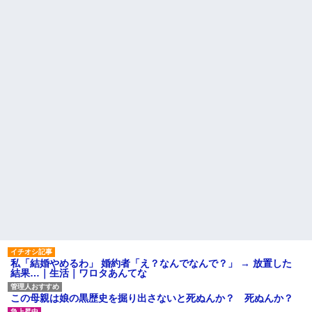
私「まとめ買いして冷凍ストックしてる」Ａ「ずるい！クレク
レ！」私「なんでよ」Ａ「ケーチ！バーカ！」→ 後日、Ａ旦那が
凸してきた
父親がくも膜下出血で突然ﾀﾋ。→母の貯金が0なことが判明。→母
「私を家に置いてほしい、どうか見捨てないで(土下座」俺・嫁
「…」
わい(42)渋谷の夜のサービスで19の女の子にゴックンさせた結果
ｗｗｗｗｗｗｗｗ
私（23）冗談のつもりで上司（27）に胸を揉ませた結果・・・
私「結婚やめるわ」 婚約者「え？なんでなんで？」 → 放置した
結果…｜生活｜ワロタあんてな
この母親は娘の黒歴史を掘り出さないと死ぬんか？ 死ぬんか？