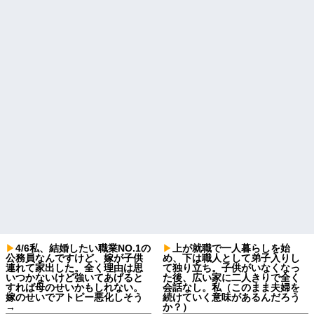
4/6私、結婚したい職業NO.1の
上が就職で一人暮らしを始
公務員なんですけど、嫁が子供
め、下は職人として弟子入りし
連れて家出した。全く理由は思
て独り立ち。子供がいなくなっ
いつかないけど強いてあげると
た後、広い家に二人きりで全く
すれば母のせいかもしれない。
会話なし。私（このまま夫婦を
嫁のせいでアトピー悪化しそう
続けていく意味があるんだろう
→
か？）