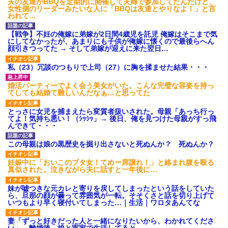
夫の友達がBBQを定期的に開催して夫婦で参加してたんだけど、
され彼氏が逆切れ。「何クラク
女性側のリーダーみたいな人に「BBQは友達とやりなよ！」と言
ション鳴らしてんだ！降りてこ
われて…
いよ！」と怒鳴りだし...
【衝撃】報酬100万円超の治験
募集がこちらｗｗｗｗｗ(※画像
【戦争】不妊の俺嫁に弟嫁が2日間4歳児を託児 俺嫁はそこまで気
あり)
にしてなかったが、あまりにも子供が俺嫁に懐くので最後らへん
顔引きつってた → そして弟嫁が迎えに来た翌日…
【ネット騒然】惨殺されたタ
ワマン頂き女子のこの動画、す
げえええええｗｗｗｗｗｗｗｗ
私（23）冗談のつもりで上司（27）に胸を揉ませた結果・・・
ｗｗｗ
【愕然】白のクラウン俺氏、
婚活パーティーでよく会う美女がいた。こんな完璧な容姿を持っ
高速道路左車線を制限速度で走
てしても結婚て難しいんだなぁ…と思ってた
った結果wwwwwwwwwwww
百年の恋12-899 食べた量を
とっさに女児を捕まえたら変質者扱いされた。母親「あっち行っ
張り合ってくる
てよ！気持ち悪い！（ｼｯｼｯ」→ 後日、俺を見つけた母親がすっ飛
んできて・・・
【悲報】佐藤輝明・・・２軍
でも盛大にやらかす←あまり悲
しませないでくれ
この母親は娘の黒歴史を掘り出さないと死ぬんか？ 死ぬんか？
妊娠中に「おいこのブタ女！てめー席譲れ！」と絡まれ腹を殴る
真似された。泣きながら夫に話すと一年後に…
妹が嘘つきな元カレと寄りを戻してしまったという話をしていた
ら、旦那の顔が曇って雰囲気が一転。そそくさと話を切り上げて
いつもより早く寝付いてしまった…｜生活｜ワロタあんてな
妻「ずっと好きだった人と一緒になりたいから、わかれてくださ