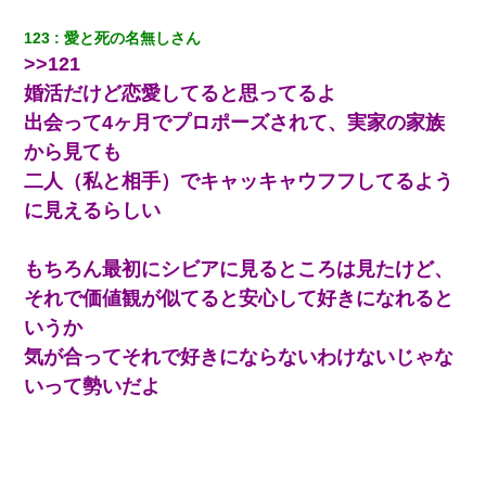
嘘をついてフリン旅行へ出かけた嫁→翌日、嫁「ただいま～」旦
那「娘がシんだよ。何度も連絡したのに…」嫁「えっ」→なん
123
愛と死の名無しさん 
と・・・
>>121
婚活だけど恋愛してると思ってるよ
嫁の妹（26歳）がずっとウチに泊まりに来た結果→俺がヤバイｗ
ｗｗｗｗｗｗｗ
出会って4ヶ月でプロポーズされて、実家の家族
から見ても
デパートの外商『私さんだと名乗る女が、ツケで宝石を買おうと
二人（私と相手）でキャッキャウフフしてるよう
していて…』私「！？」→ 翌日。ママ友たちの様子が微妙におか
しくなり・・・
に見えるらしい
嫁が涙声で『会いたいね』とか言っているのが聞こえた。俺「こ
もちろん最初にシビアに見るところは見たけど、
んな時間に誰と電話してんの？」嫁「ごめんなさい…！（大号
泣」俺（キターー）→
それで価値観が似てると安心して好きになれると
いうか
小学生の妹が20代の弟とチューしてるのに、見て見ぬふりの親を
気が合ってそれで好きにならないわけないじゃな
見てから実家を出た。それから15年、妹が弟の子を妊娠したらし
くもう堕胎できない月なんだと母から連絡がきた…｜生活｜ワロ
いって勢いだよ
タあんてな
【衝撃】ヤンキー女に「サせて」って言った結果