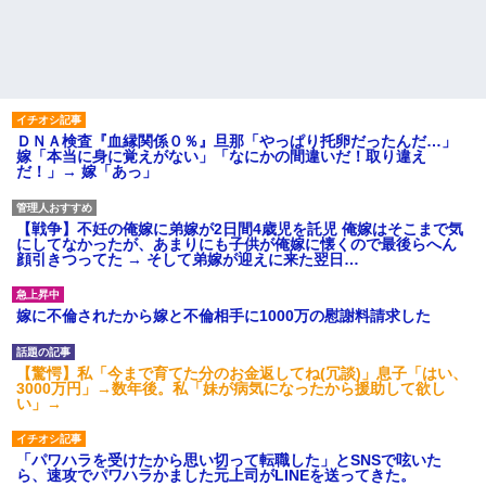
ＤＮＡ検査『血縁関係０％』旦那「やっぱり托卵だったんだ…」
嫁「本当に身に覚えがない」「なにかの間違いだ！取り違え
だ！」→ 嫁「あっ」
【戦争】不妊の俺嫁に弟嫁が2日間4歳児を託児 俺嫁はそこまで気
にしてなかったが、あまりにも子供が俺嫁に懐くので最後らへん
顔引きつってた → そして弟嫁が迎えに来た翌日…
嫁に不倫されたから嫁と不倫相手に1000万の慰謝料請求した
【驚愕】私「今まで育てた分のお金返してね(冗談)」息子「はい、
3000万円」→数年後。私「妹が病気になったから援助して欲し
い」→
「パワハラを受けたから思い切って転職した」とSNSで呟いた
ら、速攻でパワハラかました元上司がLINEを送ってきた。