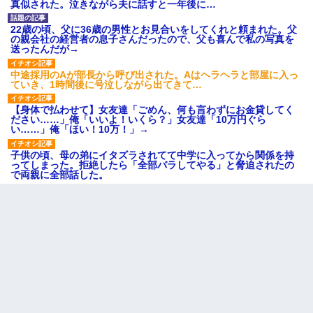
真似された。泣きながら夫に話すと一年後に…
22歳の頃、父に36歳の男性とお見合いをしてくれと頼まれた。父
の親会社の経営者の息子さんだったので、父も喜んで私の写真を
送ったんだが→
中途採用のAが部長から呼び出された。Aはヘラヘラと部屋に入っ
ていき、1時間後に号泣しながら出てきて…
【身体で払わせて】女友達「ごめん、何も言わずにお金貸してく
ださい……」俺「いいよ！いくら？」女友達「10万円ぐら
い……」俺「ほい！10万！」→
子供の頃、母の弟にイタズラされてて中学に入ってから関係を持
ってしまった。拒絶したら「全部バラしてやる」と脅迫されたの
で両親に全部話した。