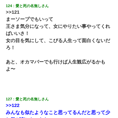
【衝撃】職場に入って来た綺麗な新人さんに職場を案内すること
124
愛と死の名無しさん 
に → 新人「ドンッ！」私「！？」→ 突然、突き飛ばされて左手
>>121
の甲を踏みつけられて…
まーソープでもいって
【クズ】昔、兄がお見合いして「ブスすぎｗｗｗ」と断った女性
王さま気分になって、女にやりたい事やってくれ
が、兄の同級生と結婚。それを知った兄は荒れ狂い、｢嫁さん、俺
のお古ですが気分はどう？」とメールを送った→
ばいいさ！
女の目を気にして、こびる人生って面白くないだ
裁判官「お互いに最後に言いたいことはありますか」バカ夫
ろ！
「…」A「夫を一発殴らせてほしい」裁判官「どうぞ」
あと、オカマバーでも行けば人生観広がるかも
友人とふたりで山口に旅行した時の事。レンタカーを借りて山の
中の道を走っていたら、突然ガガッ！って音がして…
よ〜
隣室のお婆ちゃん「下階からの異臭に困ってる、今もすっごく臭
い」私「変だなあ～なにも臭わないよ」→ その後。警察『絶対に
窓とドアを開けないで』
127
愛と死の名無しさん 
中途採用のAが部長から呼び出された。Aはヘラヘラと部屋に入っ
>>122
ていき、1時間後に号泣しながら出てきて…
みんなも似たようなこと思ってるんだと思って少