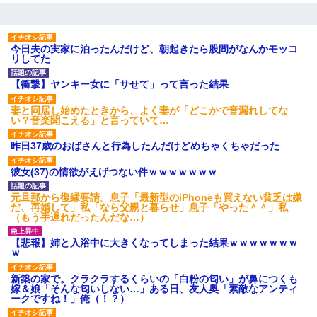
今日夫の実家に泊ったんだけど、朝起きたら股間がなんかモッコ
リしてた
【衝撃】ヤンキー女に「サせて」って言った結果
妻と同居し始めたときから、よく妻が「どこかで音漏れしてな
い？音楽聞こえる」と言っていて…
昨日37歳のおばさんと行為したんだけどめちゃくちゃだった
彼女(37)の情欲がえげつない件ｗｗｗｗｗｗｗ
元旦那から復縁要請。息子「最新型のiPhoneも買えない貧乏は嫌
だ、再婚して」私「なら父親と暮らせ」息子「やった＾＾」私
（もう手遅れだったんだな…）
【悲報】姉と入浴中に大きくなってしまった結果ｗｗｗｗｗｗｗ
ｗ
新築の家で。クラクラするくらいの「白粉の匂い」が鼻につくも
嫁＆娘「そんな匂いしない…」ある日、友人奥「素敵なアンティ
ークですね！」俺（！？）