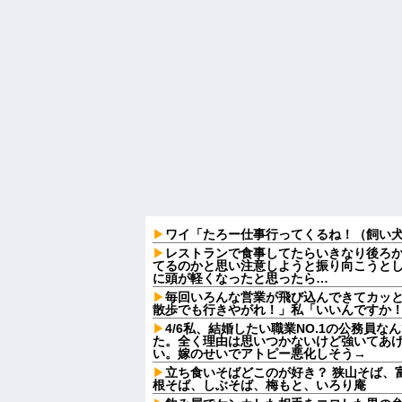
ワイ「たろー仕事行ってくるね！（飼い
レストランで食事してたらいきなり後ろ
てるのかと思い注意しようと振り向こうと
に頭が軽くなったと思ったら…
毎回いろんな営業が飛び込んできてカッ
散歩でも行きやがれ！」私「いいんですか！
4/6私、結婚したい職業NO.1の公務員
た。全く理由は思いつかないけど強いてあ
い。嫁のせいでアトピー悪化しそう→
立ち食いそばどこのが好き？ 狭山そば、
根そば、しぶそば、梅もと、いろり庵