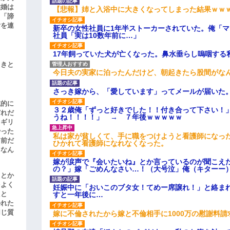
結婚は
【悲報】姉と入浴中に大きくなってしまった結果ｗｗ
、「諦
女を連
新卒の女性社員に1年半ストーカーされていた。俺「
社員「実は10数年前に…」
17年飼っていた犬が亡くなった。鼻水垂らし嗚咽する
引きと
今日夫の実家に泊ったんだけど、朝起きたら股間がな
さっき嫁から、「愛しています」ってメールが届いた
滅的に
３２歳俺「ずっと好きでした！！付き合って下さい！
どれだ
うね！！！！」 → ７年後ｗｗｗｗｗ
リギリ
やった
私は家が貧しくて、手に職をつけようと看護師になっ
名前だ
ひかれて看護師になれなくなった。
、なん
嫁が涙声で『会いたいね』とか言っているのが聞こえ
の？」嫁「ごめんなさい…！（大号泣」俺（キターー
」とか
をよく
妊娠中に「おいこのブタ女！てめー席譲れ！」と絡ま
たと
すと一年後に…
かれた
同じ質
嫁に不倫されたから嫁と不倫相手に1000万の慰謝料請