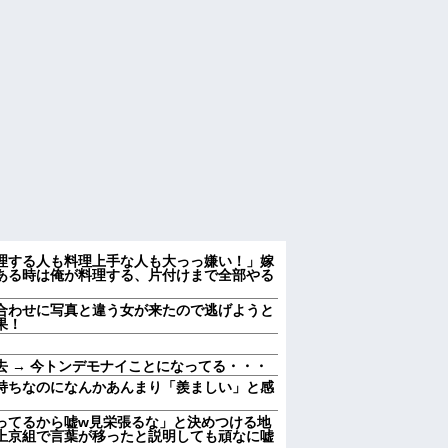
理する人も料理上手な人も大っっ嫌い！」嫁
ある時は俺が料理する、片付けまで全部やる
合わせに写真と違う女が来たので逃げようと
果！
 → 今トンデモナイことになってる・・・
持ちなのになんかあんまり「羨ましい」と感
ってるから嘘w見栄張るな」と決めつける地
上京組で言葉が移ったと説明しても頑なに嘘