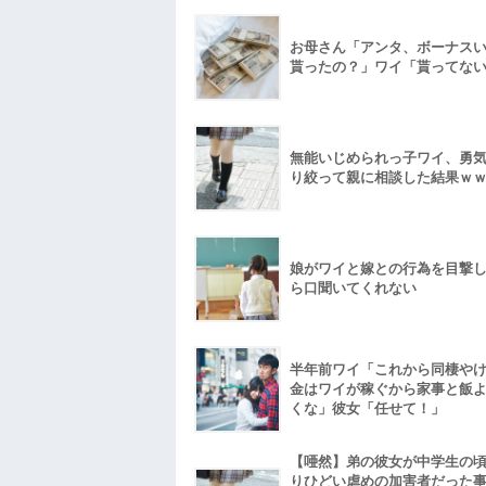
お母さん「アンタ、ボーナス
貰ったの？」ワイ「貰ってな
無能いじめられっ子ワイ、勇
り絞って親に相談した結果ｗ
娘がワイと嫁との行為を目撃
ら口聞いてくれない
半年前ワイ「これから同棲や
金はワイが稼ぐから家事と飯
くな」彼女「任せて！」
【唖然】弟の彼女が中学生の
りひどい虐めの加害者だった