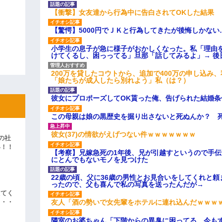
【衝撃】女友達から行為中に告白されてOKした結果
【驚愕】5000円でＪＫと行為してきたが後悔しかない
小学生の息子が急に様子がおかしくなった。私「理由
けてくるし、困っってる」旦那「話してみるよ」→ 後
200万を貸したコウトから、追加で400万の申し込み
「娘たちが成人したら別れよう」私（は？）
彼女にプロポーズしてOK貰った俺、告げられた結婚
この母親は娘の黒歴史を掘り出さないと死ぬんか？ 
彼女(37)の情欲がえげつない件ｗｗｗｗｗｗｗ
の社
い！！
【考察】兄嫁急死の1年後、兄が引越すというので手
」
にとんでもないモノを見つけた
22歳の頃、父に36歳の男性とお見合いをしてくれと
ったので、父も喜んで私の写真を送ったんだが→
えてく
友人「酒の勢いで女先輩をホテルに連れ込んだｗｗｗ
・・・
隣室のお婆ちゃん「下階からの異臭に困ってる、今も