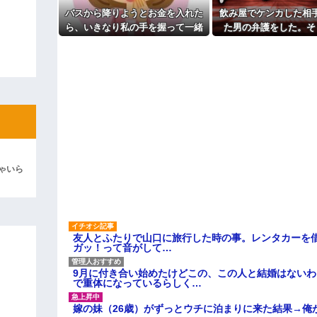
てたらご褒美あげるから」と迫ら
るさい」とグーで殴られた
バスから降りようとお金を入れた
飲み屋でケンカした相
よ！」キチママ『そこに金庫があっ
アタシ何歳に見える？って誘い
ら、いきなり私の手を握って一緒
た男の弁護をした。そ
「泥は出てけ！二度と来るな！」結
～
に降りようとする子供がいた。手
後、因果応報を思わせ
主な税金の成り立ちを調べてみ
彼「ちっ！」私「」
をほどこうとしても放してくれ
が…
ず...
逆切れ。「何クラクション鳴らして
らｗｗｗｗｗ(※画像あり)
女子のこの動画、すげえええええｗ
車線を制限速度で走った結果
ゃいら
くる
やらかす←あまり悲しませないでく
友人とふたりで山口に旅行した時の事。レンタカーを
ガッ！って音がして…
9月に付き合い始めたけどこの、この人と結婚はない
で重体になっているらしく…
嫁の妹（26歳）がずっとウチに泊まりに来た結果→俺