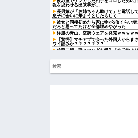
飲み屋でケンカした相手をコロした男の
報を思わせる出来事が…
長男嫁が「お姉ちゃん助けて」と電話し
息子に会いに来ようとしたらしく...
彼女と同棲初めたら家に物が5倍くらい増
だろと思ってたけど全部埋めやがった
洋服の青山、空調ウェアを発売ｗｗｗｗ
【驚愕】マチアプで会った外国人からま
ワイ詰みか？？？？？？？
佐藤二朗、妻とのハグを報告「文〇砲よ
砲をお見舞いする」
【衝撃】クロちゃん、とち狂ったツイー
か？？？？？？
【画像】『20代にしか見えない30代女
う？？？？？？？
義弟嫁「まみって呼んでください！お姉
っ、距離感すごいな…」→その後も驚きの
嫁実家で自分につけられていた屈辱的な
も嫁も黙っていたようで…
俺「おっちゃん、何してるんですか…？
で目にした光景に言葉を失った…
中1の息子が上級生にイジメに遭っている
てやりゃ良いだろ」と息子に言ったら・・
死ねだのクソ親父だのうるさかった反抗
共々追放確定となった途端に娘「」…はぁ
ハードオフに売っていた4万4000円のフ