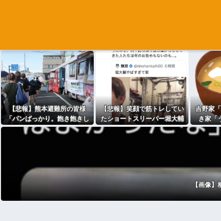
【悲報】熊本避難所の皆様
【悲報】笑顔で筋トレしてい
吉野家「
「パンばっかり。飽き飽きし
たショートスリーパー堀大輔
き家「
てる」
さん、「寝たほうが良い」コ
す」松
メントにブチ切れて豹変
【画像】