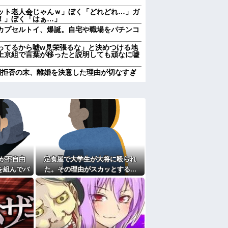
ット老人会じゃんｗ」ぼく「どれどれ…」ガ
！」ぼく「はぁ…」
カプセルトイ、爆誕。自宅や職場をパチンコ
ってるから嘘w見栄張るな」と決めつける地
上京組で言葉が移ったと説明しても頑なに嘘
間拒否の末、離婚を決意した理由が切なすぎ
の旅行費用に使いたいんだけど、夫が「俺両
言い出した。私の稼ぎをなぜ義両親に使わな
。
て大学中退後に就活するも全滅。アルバイト
間男の謝罪に千載一遇の逆転劇wwww
。連絡くれてもいいのに
るんだけど、兄弟、親、私、彼でいるときと
が不自由
定食屋で大学生が大将に殴られ
がらゲームしてるらしく平気で1時間くらい
を組んでバ
た。その理由がスカッとする...
メ・漫画・ゲームで「主人公がガチで敗北し
た。だが俺
ぶのは？
た
ある甥を私に預けようとする義兄嫁、甥を溺
兄に叱ってもらっても「兄貴より俺になつい
て
えても「いいじゃないかそのくらい。我慢し