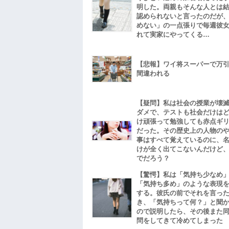
明した。両親もそんな人とは
認められないと言ったのだが
めない」の一点張りで毎週彼
れて実家にやってくる…
【悲報】ワイ将スーパーで万
間違われる
【疑問】私は社会の授業が壊
ダメで、テストも社会だけは
け頑張って勉強しても赤点ギ
だった。その歴史上の人物の
事はすべて覚えているのに、
けが全く出てこないんだけど
でだろう？
【驚愕】私は「気持ち少なめ
「気持ち多め」のような表現
する。彼氏の前でそれを言っ
き、「気持ちって何？」と聞
ので説明したら、その後また
問をしてきて冷めてしまった