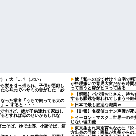
犬）」犬「…？（ぷい」
嫁「私への当て付け？自宅で料
が料理嫌いで育児大変だから時間
から髪を引っ張られ、子供が悪戯し
って言うと嫁がヒスって困る
したら耳元でハサミの音がした！妙
【恫喝】パパ活おじさん、待ち
するも眼鏡を奪われてしまう⇒結
となった業者「うちで飼ってる犬の
」→ すると・・・
日本で最も底辺な職業ｗ
なんですけど、嫁が子供連れて家出し
【訃報】名探偵コナン声優が死去
げるとすれば母のせいかもしれな
イーロン・マスク←世界一の金
じない理由他
富士そば、ゆで太郎、小諸そば、箱
東京生まれ東京育ちなのに「訛
方出身の同僚！両親が九州からの