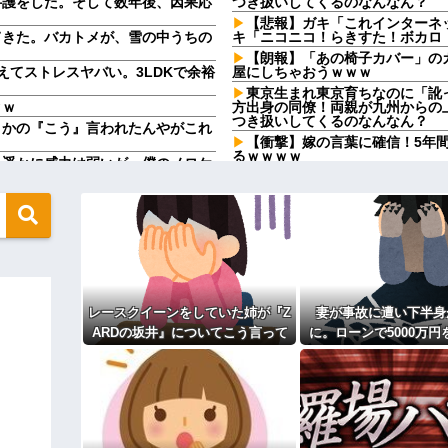
弁護をした。そして数年後、因果応
つき扱いしてくるのなんなん？
【悲報】ガキ「これインターネ
てきた。バカトメが、雪の中うちの
キ「ニコニコ！らきすた！ボカロ
【朗報】「あの椅子カバー」の
えてストレスヤバい。3LDKで余裕
屋にしちゃおうｗｗｗ
東京生まれ東京育ちなのに「訛
ｗｗ
方出身の同僚！両親が九州からの
つき扱いしてくるのなんなん？
さかの『こう』言われたんやがこれ
【衝撃】嫁の言葉に確信！5年
るｗｗｗｗ
り遥かに威力は弱いが、僕のノロケ
お金を少しずつ貯めて私両親と
親にも同じようにしてほしい」と
トをする←コレ言うほどおかしい
きゃいけないのかが理解できない
「会社は継ぎたくない」と言っ
子』がこちらです←お前らから見てど
すら受からない元彼
【驚愕】嫁の托卵で不倫発覚→
さんができて嬉しいです！」私「え
連続で…
予約していた美容室が臨時休業
あだ名を偶然知ってしまった。しか
彼の実家に泊まらせてもらって
レースクイーンをしていた姉が『Z
妻が事故に遭い下半身
か私をほっといて誰かと電話しな
戻ってこない…
ARDの坂井』についてこう言って
に。ローンで5000万円
」作業着の男性「…」→歩道橋の上
【トラウマ】映画・特撮・アニ
いた
リアフリーの家を建て
た回」と聞いて真っ先に思い浮か
らしい。「男なんだから一発殴っ
には作戦があっ
・
「私さんはプロだから」障害の
愛し勝手に預かってしまう夫。義
期の娘が托卵だったことが発覚。嫁
てるのが面白くないのかな」だっ
？
ウトのセクハラを夫に泣いて訴
ィギュアがヤバすぎるｗｗｗｗｗｗ