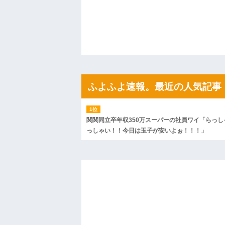
「こんな高いの？ｗｗ」「逆に超安い」
私「ちょっと、人の家の金庫触らないで
たから、開けてみようとしただけ☆』義兄
果・・・
私「初めて飲む味だけどなんのお茶？」
【GIF】JSのカンチョーワロタ
後続車にクラクションを鳴らされ彼氏が
んだ！降りてこいよ！」と怒鳴りだし...
【衝撃】報酬100万円超の治験募集がこち
ふよふよ速報。最近の人気記事
【ネット騒然】惨殺されたタワマン頂き
ｗｗｗｗｗｗｗｗｗｗ
【愕然】白のクラウン俺氏、高速道路左
wwwwwwwwwwww
関関同立卒年収350万スーパーの社員ワイ「らっし
百年の恋12-899 食べた量を張り合って
っしゃい！！今日は玉子が安いよぉ！！！」
【悲報】佐藤輝明・・・２軍でも盛大に
れ