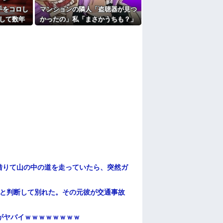
れた。夫が気持ち悪くて悲鳴をあげたら「う
手をコロし
マンションの隣人「盗聴器が見つ
受け風の事言うゴミってまだ生存してるよね
して数年
かったの」私「まさかうちも？」
る出来事
→業者に調査を依頼したら、犯人
たよ
の正体まで見えてきて…
借りて山の中の道を走っていたら、突然ガ
わと判断して別れた。その元彼が交通事故
がヤバイｗｗｗｗｗｗｗｗ