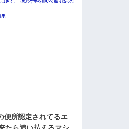
てほざく。→思わず手を叩いて振り払った
結果
の便所認定されてるエ
来たら追い払えるマシ