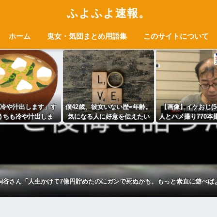
ふよふよ速報。
ホーム
鬼女・気団まとめ用語集
このサイトについて
冷や汁出します」す
僕42歳、彼女いない歴=年齢。
【画像】イケおじ(54
うちも冷や汁出しま
気になる人に好意を伝えたい
人とハメ撮り770本
屋「じゃあうちも」
wwwwww
桐谷さん「人生かけて7億円貯めたのにガンで死ぬかも。もっと素直に遊べば