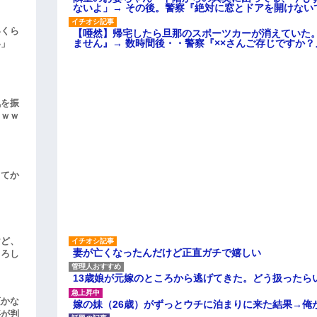
ないよ」→ その後。警察『絶対に窓とドアを開けない
いくら
【唖然】帰宅したら旦那のスポーツカーが消えていた
ません』→ 数時間後・・警察『××さんご存じですか？
い」
気を振
ｗｗｗ
してか
けど、
妻が亡くなったんだけど正直ガチで嬉しい
よろし
13歳娘が元嫁のところから逃げてきた。どう扱ったら
頃かな
嫁の妹（26歳）がずっとウチに泊まりに来た結果→俺
事が判