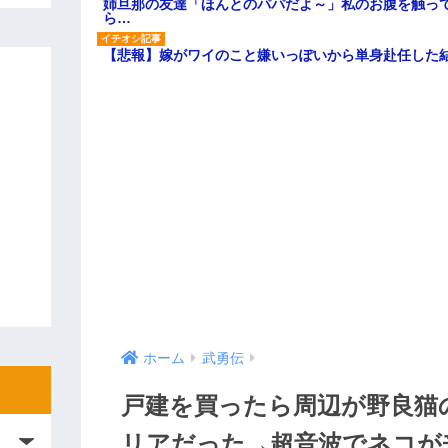
姉旦那の友達「ほんとのパパだよ～」私のお腹を触っ
ら…
【悲報】嫁がワイのこと嫌いっぽいから単身赴任した
ホーム
武勇伝
戸建を買ったら周辺が野良猫
リアだった→超音波でネコが