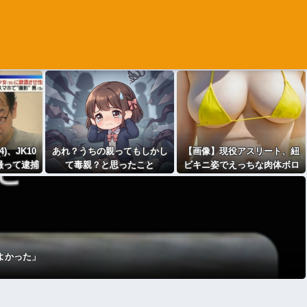
)、JK10
あれ？うちの親ってもしかし
【画像】現役アスリート、紐
撮って逮捕
て毒親？と思ったこと
ビキニ姿でえっちな肉体ボロ
w
ンwww
よかった」