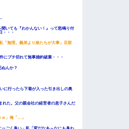
…
を聞いても『わかんない！』って怒鳴り付
日・・・
、私「無理。義弟より娘たちが大事」旦那
条件にブチ切れて無事婚約破棄・・・
死ぬんか？
伝いに行ったら下着が入った引き出しの奥
頼まれた。父の親会社の経営者の息子さんだ
ｗｗ」俺「…」
すっごく臭い」私「変だなあ～なにも臭わ