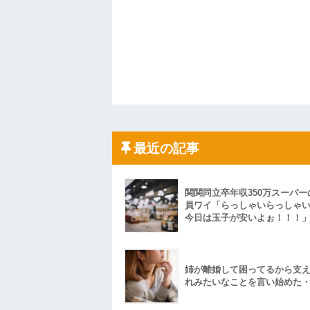
最近の記事
関関同立卒年収350万スーパー
員ワイ「らっしゃいらっしゃ
今日は玉子が安いよぉ！！！
姉が離婚して困ってるから支
れみたいなことを言い始めた