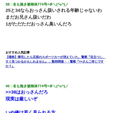
38
名も無き被検体774号+＠＼(^o^)／ 
25と34ならおっさん扱いされる年齢じゃないわ
まだお兄さん扱いだわ
1がただただおっさん臭いんだろ
【唖然】帰宅したら旦那のスポーツカーが消えていた。警察『目立つし、
すぐ見つかるかもしれません』→ 数時間後・・警察『××さんご存じです
か？』
40
名も無き被検体774号+＠＼(^o^)／ 
>>38はおっさんだろ
現実は厳しいぞ
いや俺は若く見られる方