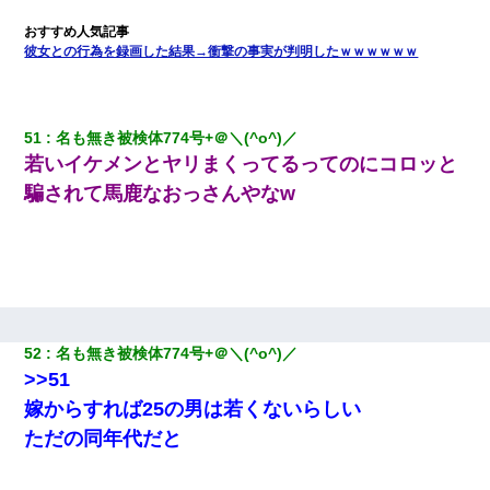
彼女との行為を録画した結果→衝撃の事実が判明したｗｗｗｗｗｗ
51
名も無き被検体774号+＠＼(^o^)／ 
若いイケメンとヤリまくってるってのにコロッと
騙されて馬鹿なおっさんやなw
52
名も無き被検体774号+＠＼(^o^)／ 
>>51
嫁からすれば25の男は若くないらしい
ただの同年代だと