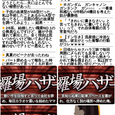
ようとしたら…夫にはとんでも
※ガンダム ガンキャノン
ない秘密があった
ガンタンク ガン○○○ ←一番違
子供の血液型がAB型だった。
和感ないV作戦の4機目を考えた
私は手術したことあるからA型で
奴が優勝他
合ってるし…旦那(O型)の血液型
「『きれいに書きなさい』と
を調べてみよう」→ 結果・・・
言ってもきれいに書いてくれな
2/6私、結婚したい職業NO.1の
い」って、それ自体毒親の言う
公務員なんですけど、嫁が子供
常套句だろ
連れて家出した。全く理由は思
【ドン引き】流産後に冷淡な
いつかないけど強いてあげると
彼氏…彼女がとった衝撃の行動
すれば母のせいかもしれない。
がコレｗｗｗｗ
嫁のせいでアトピー悪化しそう
→
日頃からセクハラ三昧で毎回
周囲に〆られても反省しないウ
真夏のピークが去ったわね
トに、とうとう後ろから抱きつ
パート辞めるって報告した時
かれて胸を掴まれた → 私は肘で
に迷惑だって言ってくる社員が
ウトの腹を思い切りどついて、○
いて、その人の不満を言い返し
玉あたりを蹴飛ばし…
てしまった
【正論】彫り師YouTuber「刺
ATMで何度も入出金を繰り返
青タトゥー入れてる奴は全員バ
す人に声をかけた若い女性にモ
カです。偏見は正しい。すごい
ヤっとする。若い人ってそんな
民度低い」
余裕ないのかな？
【朗報】寺田心、週6ジム通い
友達の家に遊びに行ったらア
で体重62kg→82kgに
歌い手を目指すと言って会社を辞
見知らぬ車に駐車スペースを塞が
ルバムに私の写真が飾ってあっ
wwwwwwww
た。しかも私が知らない写真
め、毎日カラオケ通いを始めたママ
れ、仕方なく別の場所へ停めた俺。
【動画】女子高生陸上競技
レストランで。夫婦「今日は
会、開始9秒で乳〇が見えるハプ
友。嫌な予感は見事に当たってしま
気づけばパトカーまで来る騒ぎにな
娘の誕生日なんです」店員
ニング⇒！！！！
い…
って…
「少々お待ちください」→運ば
スッポン解体動画を見る彼女