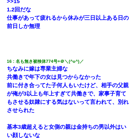
>>15
1.2回だな
仕事があって疲れるから休みが三日以上ある日の
前日しか無理
16
名も無き被検体774号+＠＼(^o^)／ 
ちなみに嫁は専業主婦な
共働きで年下の女は見つからなかった
前に付き合ってた子何人もいたけど、相手の父親
が俺が3以上も年上すぎて共働きで、家事子育て
もさせる奴隷にする気はないって言われて、別れ
させられた
基本3歳超えると女側の親は金持ちの男以外はい
い顔しないな