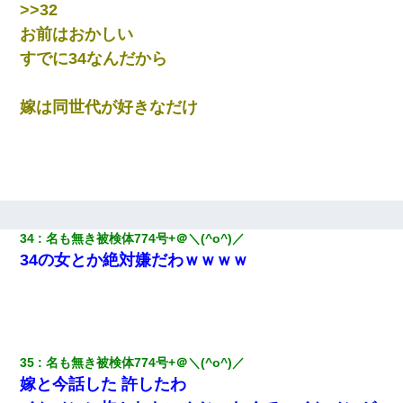
>>32
お前はおかしい
すでに34なんだから
嫁は同世代が好きなだけ
34
名も無き被検体774号+＠＼(^o^)／ 
34の女とか絶対嫌だわｗｗｗｗ
35
名も無き被検体774号+＠＼(^o^)／ 
嫁と今話した 許したわ