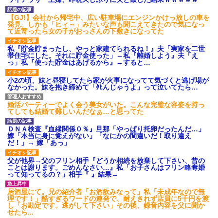
義兄嫁が「自己破産になる。
アンタのせいだ」と電話を寄越
実家に住んでる兄から「盆に
した。夫が確認すると借金は判
泊まりに来るなら嫁と子供に菓
【GJ!】会社から帰宅中、広い駐車場にエンジンかけっ放しの車を
明分だけで500万円。ブランドバ
子のひとつでも持ってきてよ」
発見。しかも「ヒィ～」みたいな声も聞こえてきたので気になっ
ッグや時計をカードで買いサ...
って言われた。自分の実家に帰
て近寄ったら女の子がおっさんの下敷きになってた
るのに手土産なんて考えたこと
お気に入りの喫茶店のパート
なかった…
の口臭についてマスターにメモ
私『貯金貯まったし、やっと家建てられるね！』夫「実家を二世
を渡した。その後は店員が無表
パート辞めるって報告した時
帯住宅にした。それに貯金使った」→私『離婚しよう』夫「え
情になり、マスターも…
に迷惑だって言ってくる社員が
っ」私『使った貯金はあげるから』→すると…
いて、その人の不満を言い返し
ハードオフに売っていた4万
てしまった
4000円のフィギュアがヤバすぎ
小2の頃、妹と昼寝してたら家が火事になってて気づくと逃げ場が
るｗｗｗｗｗｗ「こんな高い
【警告】職務経歴書の『最初
なかった。妹を抱き締めて「ﾀﾋんじゃうよ」って泣いてたら…
の？ｗｗ」「逆に超安い」
の5行に書くべきこと』がこれ
私「ちょっと、人の家の金庫
主な税金の成り立ちを調べて
婚活パーティーでよく会う美女がいた。こんな完璧な容姿を持っ
触らないでよ！」キチママ『そ
みたよ
てしても結婚て難しいんだなぁ…と思ってた
こに金庫があったから、開けて
みようとしただけ☆』義兄「泥
は出てけ！二度と来るな！」結
ＤＮＡ検査『血縁関係０％』旦那「やっぱり托卵だったんだ…」
果・・・
嫁「本当に身に覚えがない」「なにかの間違いだ！取り違え
だ！」→ 嫁「あっ」
私「初めて飲む味だけどなん
のお茶？」彼「ちっ！」私「」
父が他界→父のフリン相手『どうか相続を放棄して下さい、昔の
【GIF】JSのカンチョーワロ
ことは謝ります。ごめんなさい…』私「お子さんはフリン略奪婚
タ
って知ってるの？」相手『 』結果→
後続車にクラクションを鳴ら
され彼氏が逆切れ。「何クラク
居酒屋にて。兄の紹介者「お酒飲みなって」私「未成年なので無
ション鳴らしてんだ！降りてこ
理です！」酷すぎるワードの連発で、耐えきれず店員に5千円を渡
いよ！」と怒鳴りだし...
し「お勘定です。逃がして下さい」その後、録音内容を父に聞か
【衝撃】報酬100万円超の治験
せたら...
募集がこちらｗｗｗｗｗ(※画像