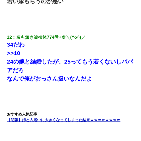
若い嫁もらうのが悪い
クラスで一人無口で誰とも話さない男子がいた。→修学旅行に来
なかったその男子に女子達がお土産を渡した。5分後…
三年働いてたパートを突然クビになった。しかし元職場の主要取
引先のトップが母方の叔父だったので…
12
名も無き被検体774号+＠＼(^o^)／ 
嫁が涙声で『会いたいね』とか言っているのが聞こえた。俺「こ
34だわ
んな時間に誰と電話してんの？」嫁「ごめんなさい…！（大号
>>10
泣」俺（キターー）→
24の嫁と結婚したが、25ってもう若くないしババ
妻と同居し始めたときから、よく妻が「どこかで音漏れしてな
アだろ
い？音楽聞こえる」と言っていて…
なんで俺がおっさん扱いなんだよ
友人とふたりで山口に旅行した時の事。レンタカーを借りて山の
中の道を走っていたら、突然ガガッ！って音がして…
彼女との行為を録画した結果→衝撃の事実が判明したｗｗｗｗｗ
ｗ
【悲報】姉と入浴中に大きくなってしまった結果ｗｗｗｗｗｗｗｗ