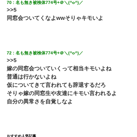
タあんてな
70
名も無き被検体774号+＠＼(^o^)／ 
>>5
夫の友達がBBQを定期的に開催して夫婦で参加してたんだけど、
同窓会ついてくなよwwそりゃキモいよ
女性側のリーダーみたいな人に「BBQは友達とやりなよ！」と言
われて…
ＤＮＡ検査『血縁関係０％』旦那「やっぱり托卵だったんだ…」
嫁「本当に身に覚えがない」「なにかの間違いだ！取り違え
だ！」→ 嫁「あっ」
72
名も無き被検体774号+＠＼(^o^)／ 
>>5
私が遺産を相続。→それを知った義両親が「旅行代金を出せ！」
嫁の同窓会ついていくって相当キモいよね
「リフォーム費用を負担しろ！」「金の管理は私達がする！」と
浅ましくも集りにきた。
普通は行かないよね
仮についてきて言われても辞退するだろ
元夫の連れ子「俺の結婚式の時くらい、母親としての責任を果た
そりゃ嫁の同窓生や友達にキモい言われるよ
そうとは思わないのか！」→どうも連れ子は…
自分の異常さを自覚しなよ
日航機墜落事故の「ここからは日本語で大丈夫ですよ〜」の絶望
感がヤバイ・・・
【まぬけ】夫「離婚だ！」私「わかった。で？」夫「慰謝料
だ！」私「いいけど弁護士通して。私も請求する」夫「」