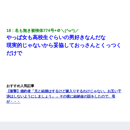
18
名も無き被検体774号+＠＼(^o^)／ 
やっぱ女も高校生ぐらいの男好きなんだな
現実的じゃないから妥協しておっさんとくっつく
だけで
【衝撃】婚約者「兄と結婚はするけど嫁入りするわけじゃない。お互い干
渉はしないようにしましょう」→ その後に結納金の話をしたので、母
が・・・