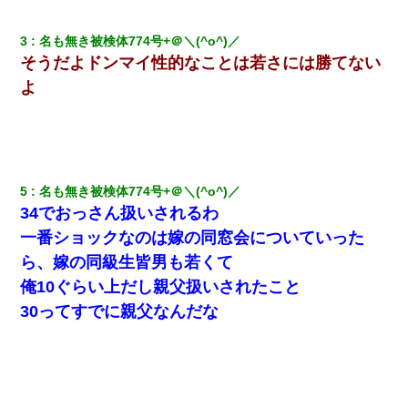
私「まとめ買いして冷凍ストックしてる」Ａ「ずるい！クレク
3
名も無き被検体774号+＠＼(^o^)／ 
レ！」私「なんでよ」Ａ「ケーチ！バーカ！」→ 後日、Ａ旦那が
凸してきた
そうだよドンマイ性的なことは若さには勝てない
よ
旦那が長男のDNA鑑定をしたら血縁関係0%だった。旦那「やっぱ
りウワキしてたんだな…」長男「俺は誰の子供なの？」長女・次
男「ウワキ女！」
義兄嫁が義実家で「コロナ陽性だったからこのまま療養させて下
さい」と言い出してド修羅場になった
5
名も無き被検体774号+＠＼(^o^)／ 
34でおっさん扱いされるわ
一番ショックなのは嫁の同窓会についていった
夫に癌の余命宣告。その闘病中に長女から信じられない言葉を受
けた
ら、嫁の同級生皆男も若くて
俺10ぐらい上だし親父扱いされたこと
高1のとき男に襲われ、不妊の叔母に頼まれて出産。→叔母夫婦が
30ってすでに親父なんだな
養子縁組してアメリカに子供を連れ帰った。→9・11で叔母夫婦が
亡くなってしまい…
小学生の妹が20代の弟とチューしてるのに、見て見ぬふりの親を
見てから実家を出た。それから15年、妹が弟の子を妊娠したらし
くもう堕胎できない月なんだと母から連絡がきた…｜生活｜ワロ