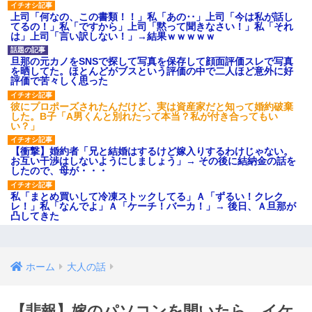
上司「何なの、この書類！！」私「あの‥」上司「今は私が話し
てるの！」私「ですから」上司「黙って聞きなさい！」私「それ
は」上司「言い訳しない！」→結果ｗｗｗｗｗ
旦那の元カノをSNSで探して写真を保存して顔面評価スレで写真
を晒してた。ほとんどがブスという評価の中で二人ほど意外に好
評価で苦々しく思った
彼にプロポーズされたんだけど、実は資産家だと知って婚約破棄
した。B子「A男くんと別れたって本当？私が付き合ってもい
い？」
【衝撃】婚約者「兄と結婚はするけど嫁入りするわけじゃない。
お互い干渉はしないようにしましょう」→ その後に結納金の話を
したので、母が・・・
私「まとめ買いして冷凍ストックしてる」Ａ「ずるい！クレク
レ！」私「なんでよ」Ａ「ケーチ！バーカ！」→ 後日、Ａ旦那が
凸してきた
ホーム
大人の話
【悲報】嫁のパソコンを開いたら、イケ