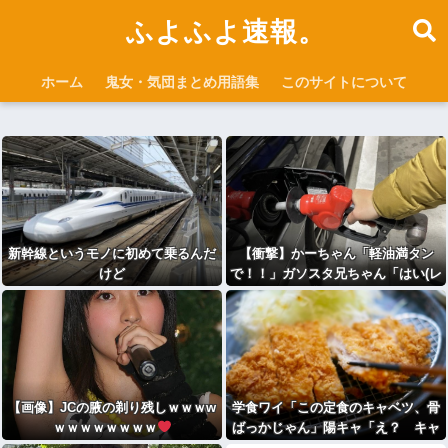
ふよふよ速報。
ホーム
鬼女・気団まとめ用語集
このサイトについて
新幹線というモノに初めて乗るんだ
【衝撃】かーちゃん「軽油満タン
けど
で！！」ガソスタ兄ちゃん「はい(レ
ギュラーの間違いだろな…)」⇒結果
ｗｗ
【画像】JCの腋の剃り残しｗｗｗw
学食ワイ「この定食のキャベツ、骨
ｗｗｗｗｗｗｗｗ
ばっかじゃん」陽キャ「え？ キャ
ベツの骨？ｗｗｗｗｗ」⇒