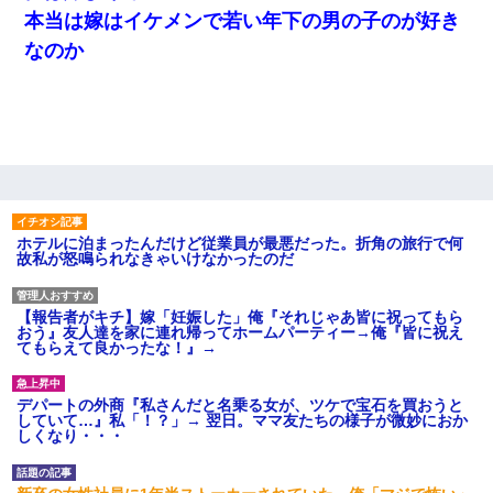
本当は嫁はイケメンで若い年下の男の子のが好き
なのか
ホテルに泊まったんだけど従業員が最悪だった。折角の旅行で何
故私が怒鳴られなきゃいけなかったのだ
【報告者がキチ】嫁「妊娠した」俺『それじゃあ皆に祝ってもら
おう』友人達を家に連れ帰ってホームパーティー→俺『皆に祝え
てもらえて良かったな！』→
デパートの外商『私さんだと名乗る女が、ツケで宝石を買おうと
していて…』私「！？」→ 翌日。ママ友たちの様子が微妙におか
しくなり・・・