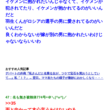
イケメンに抱かれたいんじゃなくて、イケメンが
犯されてたり、イケメンが抱かれてるのがいいん
だと
羽生くんがロシアの選手の男に愛されてるのがい
いんだと
良くわからないが嫁が別の男に抱かれたいわけじ
ゃないならいいわ
デパートの外商『私さんだと名乗る女が、ツケで宝石を買おうとしてい
て…』私「！？」→ 翌日。ママ友たちの様子が微妙におかしくなり・・・
47
名も無き被検体774号+＠＼(^o^)／ 
>>35
面と向かって本心言うわけないやろ