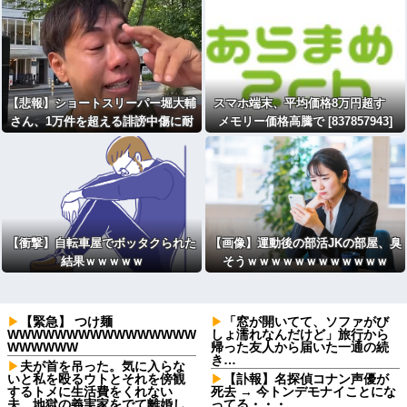
【悲報】ショートスリーパー堀大輔
スマホ端末、平均価格8万円超す
さん、1万件を超える誹謗中傷に耐
メモリー価格高騰で [837857943]
えられず号泣してしまう
【衝撃】自転車屋でボッタクられた
【画像】運動後の部活JKの部屋、臭
結果ｗｗｗｗｗ
そうｗｗｗｗｗｗｗｗｗｗｗｗ
【緊急】 つけ麺
「窓が開いてて、ソファがび
WWWWWWWWWWWWWWWW
しょ濡れなんだけど」旅行から
WWWWWW
帰った友人から届いた一通の続
き…
夫が首を吊った。気に入らな
いと私を殴るウトとそれを傍観
【訃報】名探偵コナン声優が
するトメに生活費をくれない
死去 → 今トンデモナイことにな
夫…地獄の義実家をでて離婚し
ってる・・・