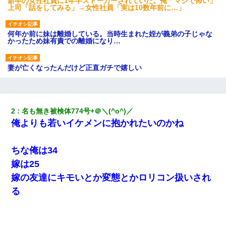
新卒の女性社員に1年半ストーカーされていた。俺「マジで怖い」
上司「話をしてみる」→女性社員「実は10数年前に…」
何年か前に妹は離婚している。当時生まれた姪が義弟の子じゃな
かったため妹有責での離婚になり…
妻が亡くなったんだけど正直ガチで嬉しい
婚活パーティーでよく会う美女がいた。こんな完璧な容姿を持っ
てしても結婚て難しいんだなぁ…と思ってた
2
名も無き被検体774号+＠＼(^o^)／ 
俺よりも若いイケメンに抱かれたいのかね
見合いにて。嫁「はじめまして」俺「失礼ですが○○さんご本人で
すか？」
ちな俺は34
とっさに女児を捕まえたら変質者扱いされた。母親「あっち行っ
嫁は25
てよ！気持ち悪い！（ｼｯｼｯ」→ 後日、俺を見つけた母親がすっ飛
んできて・・・
嫁の友達にキモいとか変態とかロリコン扱いされ
る
日曜日、会社の窓を見ると同僚の姿。俺（あれ？ディズニーシー
じゃ？）→俺電話「今何してんの？」同僚「シーで並んでるこ
と！」俺「会社にいない？」→次の瞬間、すごい鳥肌が立った