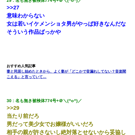
29
名も無き被検体774号+＠＼(^o^)／ 
>>27
意味わからない
女は若いイケメンショタ男がやっぱ好きなんだな
そういう作品ばっかや
妻と同居し始めたときから、よく妻が「どこかで音漏れしてない？音楽聞
こえる」と言っていて…
30
名も無き被検体774号+＠＼(^o^)／ 
>>29
当たり前だろ
男だって美少女でお嬢様がいいだろ
相手の親が許さないし絶対落とせないから妥協し