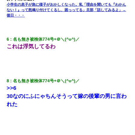
小学生の息子が急に様子がおかしくなった。私「理由を聞いても『わかん
ない！』って怒鳴り付けてくるし、困っってる」旦那「話してみるよ」→
【驚愕】5000円でＪＫと行為してきたが後悔しかない…
後日・・・
近所のお寺に住み込みで手伝いしてる知的障害のオッサンがい
た。ある日、オッサンが火かき棒を持って顔を真っ赤にしながら
走り回っていて…
6
名も無き被検体774号+＠＼(^o^)／ 
これは浮気してるわ
兄の新しい嫁がやらかしすぎて辛い。当たり前のように実家や姪
の幼稚園に来る
【衝撃】ある工場に配属すると、女の人がみんな退職してしま
う。会社「仕事がハードだし田舎で娯楽も少ないからキツイの
8
名も無き被検体774号+＠＼(^o^)／ 
か…」→ 実際は違った
>>6
30なのにふにゃちんそうって嫁の後輩の男に言わ
【戦争】不妊の俺嫁に弟嫁が2日間4歳児を託児 俺嫁はそこまで気
にしてなかったが、あまりにも子供が俺嫁に懐くので最後らへん
れた
顔引きつってた → そして弟嫁が迎えに来た翌日…
【身体で払わせて】女友達「ごめん、何も言わずにお金貸してく
ださい……」俺「いいよ！いくら？」女友達「10万円ぐら
い……」俺「ほい！10万！」→