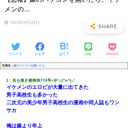
メンの…
2019年6月26日
LINE
ツイート
シェア
はてブ
Pocket
引用元：
嫁のパソコンを開いたら
1
名も無き被検体774号+＠＼(^o^)／ 
イケメンのエロビが大量に出てきた
男子高校生も多かった
二次元の美少年男子高校生の漫画や同人誌もワン
サカ
俺は嫁より年上