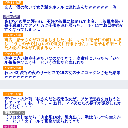
あり)
友人「酒の勢いで女先輩をホテルに連れ込んだｗｗｗｗｗ」俺
【ネット騒然】惨殺されたタ
「…」
ワマン頂き女子のこの動画、す
げえええええｗｗｗｗｗｗｗｗ
ｗｗｗ
高1のとき男に襲われ、不妊の叔母に頼まれて出産。→叔母夫婦が
養子縁組してアメリカに子供を連れ帰った。→9・11で叔母夫婦が
【愕然】白のクラウン俺氏、
亡くなってしまい…
高速道路左車線を制限速度で走
った結果wwwwwwwwwwww
書店「息子さんが万引きしました」私「はっ？(息子目の前にいる
百年の恋12-899 食べた量を
し…)うちの子ではないので迎えに行きません」→息子を名乗って
張り合ってくる
た人物の正体が判明するも・・・
【悲報】佐藤輝明・・・２軍
でも盛大にやらかす←あまり悲
体中に赤い蕁麻疹みたいなのができて、皮膚科にいったら「ジベ
しませないでくれ
ル薔薇色ひこう疹」という症状だと言われた
わい(42)渋谷の夜のサービスで19の女の子にゴックンさせた結果
ｗｗｗｗｗｗｗｗ
デパートの外商『私さんだと名乗る女が、ツケで宝石を買おうと
していて…』私「！？」→ 翌日。ママ友たちの様子が微妙におか
しくなり・・・
【ワロタ】姉から「肉食系14才、乳丸出し、毛はうっすら生えか
け」というタイトルで画像が送られてきた