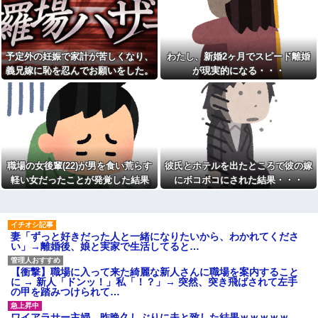
れてきた"あるもの"に思わず涙
「美味しそう♪」→俺「生きたま
がこぼれて…
ま捌かれて可哀想だろ！サイコ
何度もお金を貸してきたシン
パスか？」←お前らどっち？
ママ妹が、今度はランドセル代
40℃の熱出して仕事休んだら
と制服代まで要求してきた。そ
上司にむっちゃ切れられた
予定外の妊娠で家計が苦しくなり、
わたし、新婚2ヶ月でスピード離婚
の裏事情を知って頭を抱えるこ
とに…
「仕事にあぶれたから雇って
義兄嫁に恥を忍んでお願いをした。
が現実的になる・・・
ほしい、なんでもする」とキチ
お前ら「日本も核武装汁！」
その返事が予想外すぎて…
ママがやってきた
←１万発の核弾頭どこに
トメ「お腹の子は孫と認めな
イーロン・マスク「中国のロ
い！」とイキるクソトメに父親
ボットはデタラメで遠隔操作し
不明のコトメ子を引き合いに出
てるだけ」
した私。トメ「米軍の血筋
【画像】森高千里(55) 「ミニ
よ！」私「〇〇じゃないです
スカートはとてもムリよ若い子
か」←得体の知れない～はお前
には負けるわ」←ワイらにはブ
（コトメ）のところだろｗ
職場の女後輩(22)が男を食い荒らす
彼氏とホテルを出たところで彼の嫁
ッ刺さりまくってしまうw w w
【衝撃】秋田県の超エリート
軽い女だったことが発覚した結果
にボコボコにされた結果・・・
w w w
幹部、オンライン会見に「バス
【画像】美人インフルエンサ
ローブ姿＋タバコ」で登場し大
ーさん「20歳でアルファード一
問題に
括で買えちゃう私って素敵」←
家族4人食費月2万円献立がXで
これってガチなん？それともネ
話題に「子どもの成長期には月8
妻「ずっと好きだった人と一緒になりたいから、わかれてくださ
タなん？w w w w w w w w w
万円は必要」「業務スーパー活
い」→離婚後、娘と実家で生活してると…
【驚愕】女さん「43億円注文
用なら可能かも」
して………キャンセルっと！」
彼女とレストランに行って、
←こいつの目的って一体なんな
【衝撃】職場に入って来た綺麗な新人さんに職場を案内すること
俺がソファーに座ったら彼女が
の？？？？？？？
に → 新人「ドンッ！」私「！？」→ 突然、突き飛ばされて左手
「えっ？」という顔に。俺「ソ
の甲を踏みつけられて…
【大炎上】 ふつうの日本人、
ファーになんかついてた？」彼
ガチで滅びそう…
女「いや、別に…」→食事後、
彼女から…
ワイアラサー主婦、昨晩久しぶりに夫と致した結果ｗｗｗｗｗ