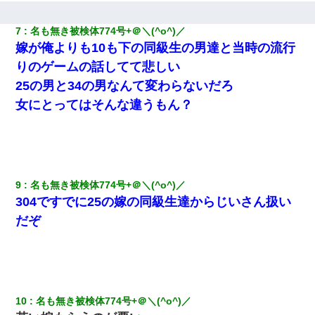
彼氏の家に泊まる事になり、ゲームで盛り上がってさぁ寝よう！
7
名も無き被検体774号+＠＼(^o^)／ 
と電気を消すとミシッって音が…彼「ちょっと待ってて」→勢い
嫁が俺よりも10も下の同級生の男達と当時の流行
よくドアを開けるとなんと…
りのゲームの話してて悲しい
25の男と34の男なんて変わらないだろ
「お前の父ちゃんは自宅警備員」とかからかわれたけど、実はと
んでもない仕事に就いていた
女にとってはそんな違うもん？
【画像】女の子「お母さん！！私ようやくファッションモデルに
選ばれたの！絶対見に来てね！」→悲しい結果がこれ・・・
彼にプロポーズされたんだけど、実は資産家だと知って婚約破棄
9
名も無き被検体774号+＠＼(^o^)／ 
した。B子「A男くんと別れたって本当？私が付き合ってもい
い？」
304ですでに25の嫁の同級生達からじいさん扱い
だぞ
この母親は娘の黒歴史を掘り出さないと死ぬんか？ 死ぬんか？
友人「酒の勢いで女先輩をホテルに連れ込んだｗｗｗｗｗ」俺
「…」
10
名も無き被検体774号+＠＼(^o^)／ 