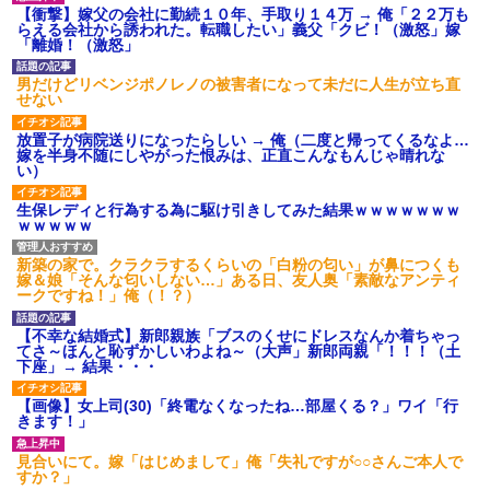
【衝撃】嫁父の会社に勤続１０年、手取り１４万 → 俺「２２万も
らえる会社から誘われた。転職したい」義父「クビ！（激怒」嫁
「離婚！（激怒」
男だけどリベンジポノレノの被害者になって未だに人生が立ち直
せない
放置子が病院送りになったらしい → 俺（二度と帰ってくるなよ…
嫁を半身不随にしやがった恨みは、正直こんなもんじゃ晴れな
い）
生保レディと行為する為に駆け引きしてみた結果ｗｗｗｗｗｗｗ
ｗｗｗｗｗ
新築の家で。クラクラするくらいの「白粉の匂い」が鼻につくも
嫁＆娘「そんな匂いしない…」ある日、友人奥「素敵なアンティ
ークですね！」俺（！？）
【不幸な結婚式】新郎親族「ブスのくせにドレスなんか着ちゃっ
てさ～ほんと恥ずかしいわよね～（大声」新郎両親「！！！（土
下座」→ 結果・・・
【画像】女上司(30)「終電なくなったね…部屋くる？」ワイ「行
きます！」
見合いにて。嫁「はじめまして」俺「失礼ですが○○さんご本人で
すか？」