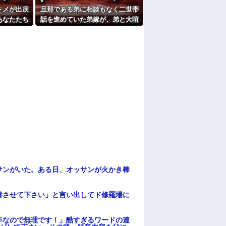
たよ
トメが出戻
旦那である弟に相談もなく二世帯
あなたたち
話を進めていた弟嫁が、弟と大喧
那「ありが
嘩。その騒動で夫婦仲は最悪にな
ないで！」
ったはずが…
…
サンがいた。ある日、オッサンが火かき棒
養させて下さい」と言い出してド修羅場に
年なので無理です！」酷すぎるワードの連