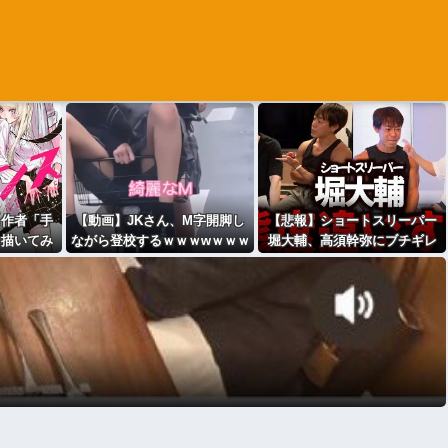
ス作者「手
【動画】JKさん、M字開脚し
【悲報】ショートスリーパー
メ描いてみ
ながら登校するｗｗｗwｗｗｗ
堀大輔、高須幹弥にブチギレ
の当てつけ
ｗｗｗｗｗ
ｗｗｗｗｗ
と話題に