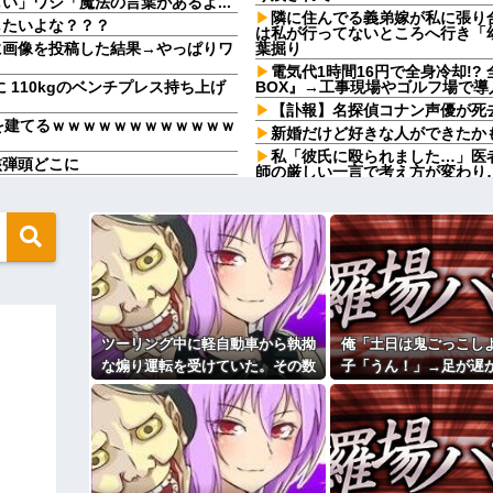
」ワシ「魔法の言葉があるよ...
隣に住んでる義弟嫁が私に張り
したいよな？？？
は私が行ってないところへ行き「
に画像を投稿した結果→やっぱりワ
葉掘り
電気代1時間16円で全身冷却!?
に 110kgのベンチプレス持ち上げ
BOX』→工事現場やゴルフ場で導
【訃報】名探偵コナン声優が死去
を建てるｗｗｗｗｗｗｗｗｗｗｗｗ
新婚だけど好きな人ができたか
私「彼氏に殴られました…」医
核弾頭どこに
師の厳しい一言で考え方が変わり
がり親も譲れと言い出した結果…ｗ
犬が大嫌いで脂汗が止まらない
いかけられた先で『信じられない
と知った。その名前について考えた
り残されて・・・
て…
私の地元は治安が悪く、弱いも
だけど、ちょっとお金足りないから
キャの条件だった
義兄嫁が「義兄と喧嘩してDV
らぬ子どもが座っていた。声を掛け
てきた。私「無理」義兄嫁「お腹
たら、甘いことを言われ…
ときに、ゲーム機が壊れた。親は
【急増】「外国人受け入れ反対」5
ツーリング中に軽自動車から執拗
俺「土日は鬼ごっこし
東大調査「若い世代ほど増加」
な煽り運転を受けていた。その数
子「うん！」→足が遅
をかいてる理由がこれ・・・
私が入院しているとき、義兄嫁
分後、思わぬ結末を目撃すること
と本気で遊び続けた1
るの？うちでは引き取れないわよ
るｗｗｗｗｗｗｗｗｗ
になり…
Ａちゃんママは遊園地や水族館
ィギュアがヤバすぎるｗｗｗｗｗｗ
んちだけ。私の母「可哀想。孫ち
い」→Ａママに烈火の如くキレら
よ！」キチママ『そこに金庫があっ
こども園から孫が怪我した迎え
「泥は出てけ！二度と来るな！」結
上に石を落としたそうな