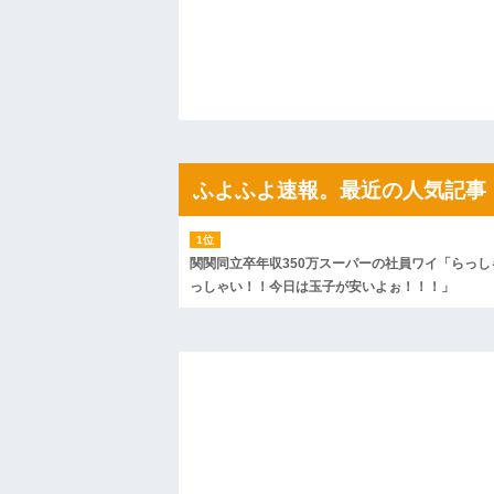
果・・・
私「初めて飲む味だけどなんのお茶？」
【GIF】JSのカンチョーワロタ
後続車にクラクションを鳴らされ彼氏が
んだ！降りてこいよ！」と怒鳴りだし...
【衝撃】報酬100万円超の治験募集がこち
【ネット騒然】惨殺されたタワマン頂き
ｗｗｗｗｗｗｗｗｗｗ
【愕然】白のクラウン俺氏、高速道路左
ふよふよ速報。最近の人気記事
wwwwwwwwwwww
百年の恋12-899 食べた量を張り合って
【悲報】佐藤輝明・・・２軍でも盛大に
れ
関関同立卒年収350万スーパーの社員ワイ「らっし
っしゃい！！今日は玉子が安いよぉ！！！」