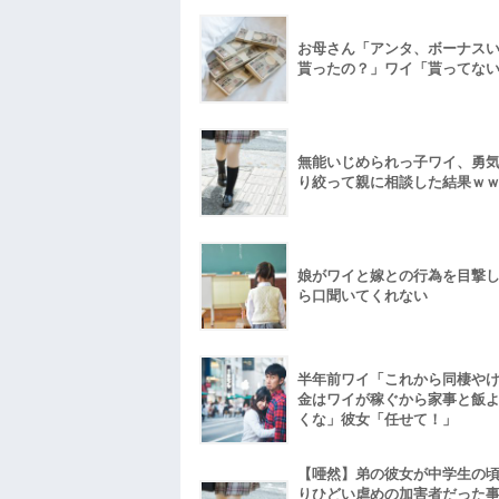
お母さん「アンタ、ボーナス
貰ったの？」ワイ「貰ってな
無能いじめられっ子ワイ、勇
り絞って親に相談した結果ｗ
娘がワイと嫁との行為を目撃
ら口聞いてくれない
半年前ワイ「これから同棲や
金はワイが稼ぐから家事と飯
くな」彼女「任せて！」
【唖然】弟の彼女が中学生の
りひどい虐めの加害者だった