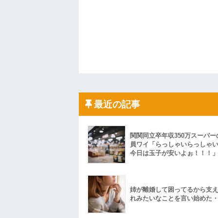
最近の記事
関関同立卒年収350万スーパー
員ワイ「らっしゃいらっしゃ
今日は玉子が安いよぉ！！！
姉が離婚して困ってるから支
れみたいなことを言い始めた