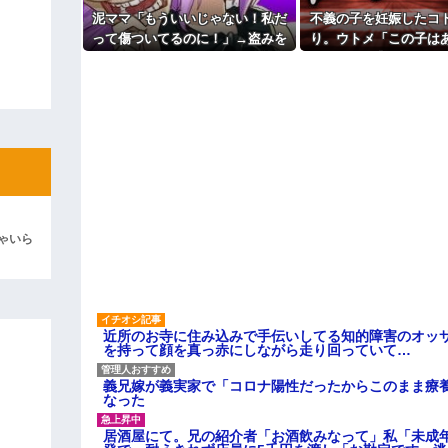
主な税金の成り立ちを調べてみ
泥ママ「もういいじゃない！私だ
不義の子を妊娠したコ
彼「ちっ！」私「」
って傷ついてるのに！」→盗みを
り。ウトメ「この子は
責められた泥ママがまさかの被害
の子として育てて」旦
逆切れ。「何クラクション鳴らして
者アピール。その言い分に周囲か
とう」私「勝手に決め
ら笑いが漏れてしまい…
→修羅場になり
らｗｗｗｗｗ(※画像あり)
女子のこの動画、すげえええええｗ
車線を制限速度で走った結果
くる
やらかす←あまり悲しませないでく
ゃいら
近所のお寺に住み込みで手伝いしてる知的障害のオッ
を持って顔を真っ赤にしながら走り回っていて…
義兄嫁が義実家で「コロナ陽性だったからこのまま療
なった
居酒屋にて。兄の紹介者「お酒飲みなって」私「未成