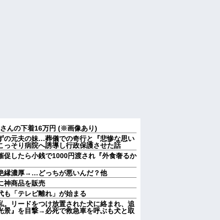
んの下着16万円 (※画像あり)
ずの元夫の妹…葬儀での奇行と『悲惨な思い
こっそり病院へ誘導し行政保護させた話
促したら小銭で1000円渡され『外食奢るか
絶縁濃厚→…どっちが悪いんだ？他
に神商品を販売
代も「テレビ離れ」が始まる
私。リードをつけ放置された犬に絡まれ、追
光景』を目撃→必死で救急車を呼ぶも犬と取