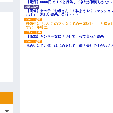
【驚愕】5000円でＪＫと行為してきたが後悔しかない
【画像】女の子「お母さん！！私ようやくファッショ
ね！」→悲しい結果がこれ・・・
妊娠中に「おいこのブタ女！てめー席譲れ！」と絡ま
すと一年後に…
【衝撃】ヤンキー女に「サせて」って言った結果
見合いにて。嫁「はじめまして」俺「失礼ですが○○さ