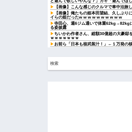
と遊んで欲しいやんな？」ガキ「遊んでほしい
【画像】こんな感じのクルマで車中泊旅
【画像】俺たちの姫本田望結、久しぶり
イらの姫だったw w w w w w w w w w
寺田心、週6ジム通いで体重62kg→82kg
る姿披露
ちいかわ作者さん、総額30億超の大豪邸
ｗｗｗｗｗｗｗ
お前ら「日本も核武装汁！」←１万発の
【家族内争い】 嫁のピアノを兄嫁が欲し
ｗｗｗ
行方不明になった子の名前が「大和」だ
結果、ネットで意見が真っ二つになってい
子供がバイトで貯めた資金で旅行中の話
貸してくれる？って連絡きた
飛行機に乗ると、自分の指定席には見知
た瞬間、空気が変わって…
Aさんの家に子連れで集まって遊ばせてた
「誰がやったの？」と犯人探しが始まり...
嫁が頻繁に転職するせいで俺が職場で恥
【悲報】 マイナ保険証のクソぶり、バレ
ハードオフに売っていた4万4000円のフ
「こんな高いの？ｗｗ」「逆に超安い」
私「ちょっと、人の家の金庫触らないで
たから、開けてみようとしただけ☆』義兄