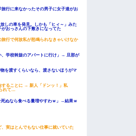
学旅行に来なかったその男子に女子達がお
っ放しの車を発見。しかも「ヒィ～」みた
子がおっさんの下敷きになってた
の旅行で何故私が怒鳴られなきゃいけなか
、学校斡旋のアパートに行け」→ 旦那が
・
安物を渡すくらいなら、渡さないほうがマ
することに → 新人「ドンッ！」私
られて…
せ死ぬなら食べる量増やすわｗ」→結果ｗ
ど、実はとんでもない仕事に就いていた