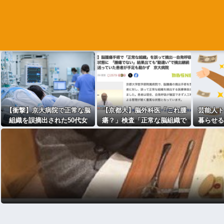
【衝撃】京大病院で正常な脳
【京都大】脳外科医「これ腫
芸能人ト
組織を誤摘出された50代女
瘍？」検査「正常な脳組織で
暮らせる
性、手足も動かせず自発呼吸
す」医者「腫瘍でしょ？」検
祥事起こ
もできない重篤状態に…「意
査「正常です」医者「腫瘍だ
続
識はある」
よ」→女性患者が正常な組織
を摘出され重篤な状態に