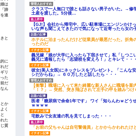
結婚は
クラスで一人無口で誰とも話さない男子がいた。→修
、「諦
土産を渡した。5分後…
女を連
【GJ!】会社から帰宅中、広い駐車場にエンジンかけ
いな声も聞こえてきたので気になって近寄ったら女の
引きと
ホテルに泊まったんだけど従業員が最悪だった。折角
ったのだ
義兄嫁「娘が大学に入ったら下宿させて」私「しつこい
義兄に通報したら「志望校を変えろ！」とキレて・・
滅的に
どれだ
彼女(美人女医)にネックレスをプレゼント。「こんな
リギリ
シだからね」→ ６０万したと話したら・・・
やった
名前だ
【衝撃】職場に入って来た綺麗な新人さんに職場を案内
、なん
「！？」→ 突然、突き飛ばされて左手の甲を踏みつけ
医者「糖尿病で余命1年です」 ワイ「知らんわｗどう
」とか
ｗｗｗｗ
をよく
たと
宅飲みで女友達の乳を見てしまった・・・
かれた
同じ質
「お前の父ちゃんは自宅警備員」とかからかわれたけ