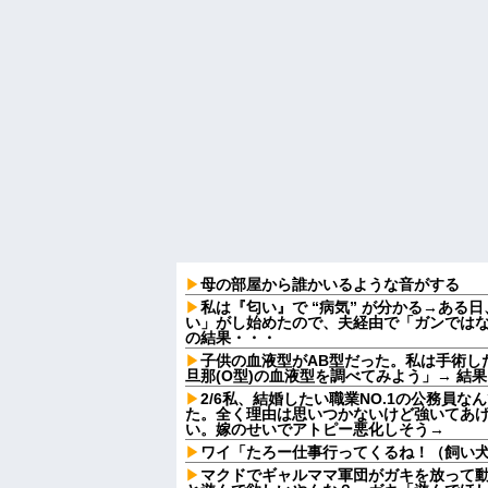
母の部屋から誰かいるような音がする
私は『匂い』で “病気” が分かる→ある
い」がし始めたので、夫経由で「ガンでは
の結果・・・
子供の血液型がAB型だった。私は手術し
旦那(O型)の血液型を調べてみよう」→ 結
2/6私、結婚したい職業NO.1の公務員
た。全く理由は思いつかないけど強いてあ
い。嫁のせいでアトピー悪化しそう→
ワイ「たろー仕事行ってくるね！（飼い
マクドでギャルママ軍団がガキを放って