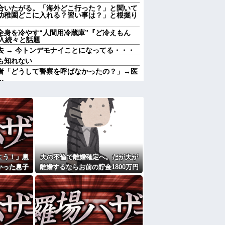
合いたがる。「海外どこ行った？」と聞いて
幼稚園どこに入れる？習い事は？」と根掘り
 全身を冷やす“人間用冷蔵庫”『ど冷えもん
入続々と話題
 → 今トンデモナイことになってる・・・
も知れない
者「どうして警察を呼ばなかったの？」→医
…
私。リードをつけ放置された犬に絡まれ、追
光景』を目撃→必死で救急車を呼ぶも犬と取
のいじめや犯罪を楽しみながら行うことが陽
された、助けて」とウチに子連れで押しかけ
痛い…苦しい…」私「はぁ」→交番に電話し
6.3％に わずか2年で20.7ポイント増、
よう！」息
夫の不倫で離婚確定へ。だが夫が
かった息子
離婚するならお前の貯金1800万円
が私の子供達に「お母さんが死んだらどうす
0年後…
を財産分与しろ」と言い出した
。」と
が大嫌い。夏休みのお出かけ先はおばあちゃ
ゃんと一緒にＴＤＬに連れて行ってあげた
れた
にと連絡あり。石をどかしてミミズ集め足の