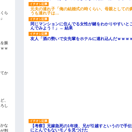
元夫の連れ子「俺の結婚式の時くらい、母親としての
うも連れ子は…
いくら
い」
同じマンションに住んでる女性が鍵をわかりやすいと
んでみよう！」→ 結果
友人「酒の勢いで女先輩をホテルに連れ込んだｗｗｗ
気を振
ｗｗｗ
してか
けど、
よろし
頃かな
【考察】兄嫁急死の1年後、兄が引越すというので手
にとんでもないモノを見つけた
事が判