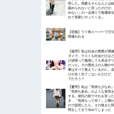
明した。両親もそんな人とは
認められないと言ったのだが
めない」の一点張りで毎週彼
れて実家にやってくる…
【悲報】ワイ将スーパーで万
間違われる
【疑問】私は社会の授業が壊
ダメで、テストも社会だけは
け頑張って勉強しても赤点ギ
だった。その歴史上の人物の
事はすべて覚えているのに、
けが全く出てこないんだけど
でだろう？
【驚愕】私は「気持ち少なめ
「気持ち多め」のような表現
する。彼氏の前でそれを言っ
き、「気持ちって何？」と聞
ので説明したら、その後また
問をしてきて冷めてしまった