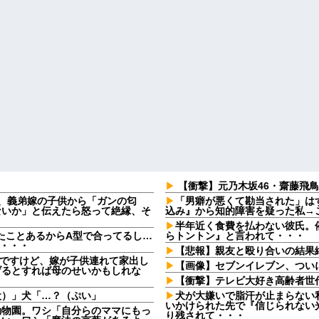
【衝撃】元乃木坂46・齋藤飛鳥さ
日、義弟嫁の子供から「ガンの匂
「男癖が悪くて勘当された」は
ないか」と伝えたら怒って絶縁、そ
込み』から知的障害を疑った私→
半年近く食費を払わない彼氏。催
たことあるからA型で合ってるし…
らトントン』と言われて・・・
果・・・
【悲報】親友と殴り合いの結果
なんですけど、嫁が子供連れて家出し
【画像】セブンイレブン、つい
げるとすれば母のせいかもしれな
【衝撃】テレビ大好き高齢者世
犬）」犬「…？（ぷい」
犬が大嫌いで脂汗が止まらない
いかけられた先で『信じられない
動物園。ワシ「自分らのママにもっ
り残されて・・・