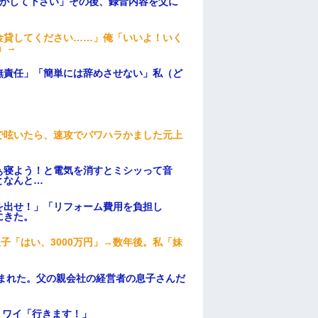
逃がして下さい」その後、録音内容を父に
金貸してください……」俺「いいよ！いく
」→
無責任」「簡単には辞めさせない」私（ど
で呟いたら、速攻でパワハラかました元上
ぁ寝よう！と電気を消すとミシッって音
となんと…
を出せ！」「リフォーム費用を負担し
にきた。
子「はい、3000万円」→数年後。私「妹
頼まれた。父の親会社の経営者の息子さんだ
」ワイ「行きます！」