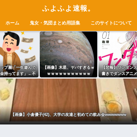
ふよふよ速報。
ホーム
鬼女・気団まとめ用語集
このサイトについて
ップ層「一生遊んで
【画像】木星、ヤバすぎるｗ
【悲報】ワンダン
金持ってます」←不
ｗｗｗｗｗｗｗｗｗｗｗ
書きでダンスアニ
しても引退せず仕事
ました」←アニメ
けたがる理由
にしか見えない
【画像】小倉優子(42)、大学の友達と初めての飲み会wwwwwww