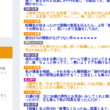
発で、耐えきれず店員に5千円を渡し「お勘定です。
聞かせたら...
【身体で払わせて】女友達「ごめん、何も言わずにお
ら？」女友達「10万円ぐらい……」俺「ほい！10万！
転職先が決まったので退職の意思を伝えたら。上司「
うせ辞めるし…）→ 思いっきり反論をしてみた
彼女(37)の情欲がえげつない件ｗｗｗｗｗｗｗ
「パワハラを受けたから思い切って転職した」とSNS
司がLINEを送ってきた。
彼氏の家に泊まる事になり、ゲームで盛り上がってさ
が…彼「ちょっと待ってて」→勢いよくドアを開ける
の社
私が遺産を相続。→それを知った義両親が「旅行代金
い！！
ろ！」「金の管理は私達がする！」と浅ましくも集り
」
【驚愕】私「今まで育てた分のお金返してね(冗談)」息
が病気になったから援助して欲しい」→
えてく
22歳の頃、父に36歳の男性とお見合いをしてくれと
ったので、父も喜んで私の写真を送ったんだが→
・・・
【画像】女上司(30)「終電なくなったね…部屋くる？