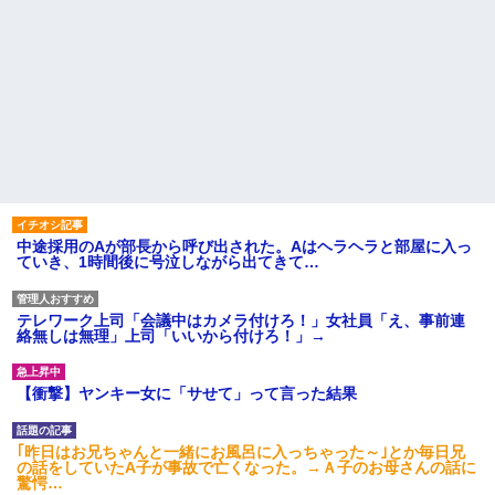
中途採用のAが部長から呼び出された。Aはヘラヘラと部屋に入っ
ていき、1時間後に号泣しながら出てきて…
テレワーク上司「会議中はカメラ付けろ！」女社員「え、事前連
絡無しは無理」上司「いいから付けろ！」→
【衝撃】ヤンキー女に「サせて」って言った結果
｢昨日はお兄ちゃんと一緒にお風呂に入っちゃった～｣とか毎日兄
の話をしていたA子が事故で亡くなった。→Ａ子のお母さんの話に
驚愕…