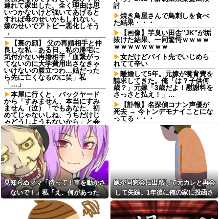
連れて家出した。全く理由は思
討
いつかないけど強いてあげると
焼き鳥屋さんで鳥刺しを食べ
すれば母のせいかもしれない。
た結果・・・
嫁のせいでアトピー悪化しそう
→
【画像】芋臭い田舎”JK”が垢
抜けた結果、一同驚愕ｗｗｗｗ
【裏の顔】 父の再婚相手と仲
ｗｗｗｗｗｗｗｗ
良しな私→ある日、私の帰宅に
気付かない再婚相手「血繋がっ
女だけどバイト先でいじめら
てないのに大学費用出さなきゃ
れてて辛い
いけないの腹立つわ…姑だった
離婚して5年。元嫁が養育費を
ら先に亡くなるのに笑」私
請求してきた。俺「は？子供何
「…」
歳？」元嫁「3歳だよ！慰謝料を
本屋に行くと、バックヤード
さっさと払え！」…
から「すみません、本当にすみ
【訃報】名探偵コナン声優が
ません（泣）「でもあなた、初
死去 → 今トンデモナイことにな
めてじゃないしね、うちだけじ
ってる・・・
ゃどうしようもないから」と会
話が聞こえてきた→する
職場で電話を取った新入社員
と・・・
の女子がヒワイなことを言われ
てショックを受けたことがあっ
生活保護の相談に行ったら、
た
愛猫を手放さないと無理と言わ
れた。子どものような存在だか
20年くらい前だけど当時お付
ら手放すのは絶対に考えられな
き合いがあった仲間が神社に赤
い・・・
いものを身につけちゃいけない
と言ってた
見知らぬママ「待って！車を動かさ
嫁が同窓会に出席して元カレと再会
妹と差をつけて育てられた。
妹「家も土地も、財産はすべて
父の再婚相手が職権乱用して
ないで！」私「え、何があった
して失踪。1年後に俺の家に投函さ
私が継ぐ。相続は放棄して」母
私達の個人情報を調べ、訪問や
の！？」→慌てて降りると園長先生
れたものがこれ...
「うんうん」私「わかった」 →
電話をしてくる
数年後、復讐のチャンスがや...
が激怒していて…
母「お姉ちゃんは偉いのに、