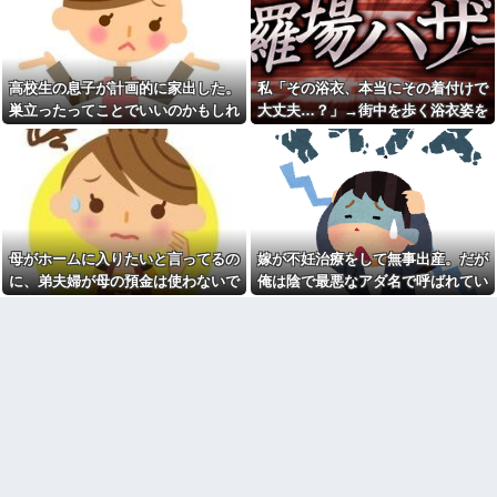
彼女と結婚の話をしていた時
あんたはねぇ…」私「また比べ
に言われたことが衝撃だった
るの？」→積もり積もった不満
がついに爆発して…
祖父が亡くなって遺品整理し
てたら大量の手紙が出てきた。
日本韓国台湾「少子化です」
全部同じ女性で祖父と恋愛関係
←わかる 中国北朝鮮「少子化
高校生の息子が計画的に家出した。
私「その浴衣、本当にその着付けで
だったっぽい
です」←強権国家でも止められ
ないのかよ
巣立ったってことでいいのかもしれ
大丈夫…？」→街中を歩く浴衣姿を
見知らぬママ「待って！車を
動かさないで！」私「え、何が
ラーメンハゲ「最近のインス
ないけど、なんか割り切れず...
見て、違和感ばかりが気になってし
あったの！？」→慌てて降りる
タントは店に出せるレベル」ラ
まい…
と園長先生が激怒していて…
ーメン大好きJK「店とインスタ
ントの良さは別のベクトル」他
私「この絵馬、切ないお願い
が書いてある…」友人「読んで
担当美容師と近所の道端でば
みて」→有名神社で見つけた願
ったり。美容師「早く前みたい
い事の内容に、思わず神様も困
に美容室に来てくださいよ～」
るだろうと思ってしまい…
私「もう少し落ち着いたらお願
母がホームに入りたいと言ってるの
嫁が不妊治療をして無事出産。だが
いします」
義妹夫のお兄さんが草加の集
に、弟夫婦が母の預金は使わないで
俺は陰で最悪なアダ名で呼ばれてい
まりにいてビックリ。義両親は
カメムシは同種のカメムシが
新興宗教大嫌いな人たちなのに...
発した臭いでショック死する事
と言ってきた。我が弟ながら情けな
た
がある
停車中に二人の子供を乗せた
くて溜息が出る
ヤンママに自転車ぶつけられ
既婚女性が夫に夕飯も用意せ
た。ヤンママ「おめーふざけん
ず週２で遊びに行くって多いか
なよっ！ぶつかってんじゃねー
な？遅くても21時には帰宅して
よ！弁償してもらうかんな！」...
るんだけど
チー牛「デブの事豚丼って呼
【驚愕】今週末は義実家に行
ぼうぜ！」←これが流行らなか
くんだけど、料理が大の苦手な
った理由
義母から衝撃的な一言を言われ
た!ええー...何なの?
【悲報】「美人すぎる県警本
部長」失職ｗｗｗｗｗｗｗｗｗ
数年前に私が旅行先で落とし
た財布の中身が何年も経ってか