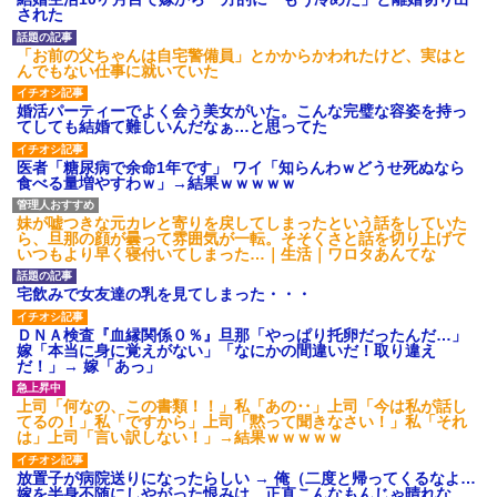
【GIF】JSのカンチョーワロ
された
タ
後続車にクラクションを鳴ら
「お前の父ちゃんは自宅警備員」とかからかわれたけど、実はと
され彼氏が逆切れ。「何クラク
んでもない仕事に就いていた
ション鳴らしてんだ！降りてこ
いよ！」と怒鳴りだし...
婚活パーティーでよく会う美女がいた。こんな完璧な容姿を持っ
【衝撃】報酬100万円超の治験
てしても結婚て難しいんだなぁ…と思ってた
募集がこちらｗｗｗｗｗ(※画像
あり)
医者「糖尿病で余命1年です」 ワイ「知らんわｗどうせ死ぬなら
【ネット騒然】惨殺されたタ
食べる量増やすわｗ」→結果ｗｗｗｗｗ
ワマン頂き女子のこの動画、す
げえええええｗｗｗｗｗｗｗｗ
ｗｗｗ
妹が嘘つきな元カレと寄りを戻してしまったという話をしていた
ら、旦那の顔が曇って雰囲気が一転。そそくさと話を切り上げて
【愕然】白のクラウン俺氏、
いつもより早く寝付いてしまった…｜生活｜ワロタあんてな
高速道路左車線を制限速度で走
った結果wwwwwwwwwwww
宅飲みで女友達の乳を見てしまった・・・
百年の恋12-899 食べた量を
張り合ってくる
ＤＮＡ検査『血縁関係０％』旦那「やっぱり托卵だったんだ…」
【悲報】佐藤輝明・・・２軍
嫁「本当に身に覚えがない」「なにかの間違いだ！取り違え
でも盛大にやらかす←あまり悲
だ！」→ 嫁「あっ」
しませないでくれ
上司「何なの、この書類！！」私「あの‥」上司「今は私が話し
てるの！」私「ですから」上司「黙って聞きなさい！」私「それ
は」上司「言い訳しない！」→結果ｗｗｗｗｗ
放置子が病院送りになったらしい → 俺（二度と帰ってくるなよ…
嫁を半身不随にしやがった恨みは、正直こんなもんじゃ晴れな