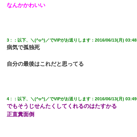
彼女との行為を録画した結果→衝撃の事実が判明したｗｗｗｗｗ
なんかかわいい
ｗ
妻「ずっと好きだった人と一緒になりたいから、わかれてくださ
い」→離婚後、娘と実家で生活してると…
3
：
以下、＼(^o^)／でVIPがお送りします
：
2016/06/13(月) 03:48
子供の頃、母の弟にイタズラされてて中学に入ってから関係を持
病気で孤独死
ってしまった。拒絶したら「全部バラしてやる」と脅迫されたの
で両親に全部話した。
自分の最後はこれだと思ってる
とっさに女児を捕まえたら変質者扱いされた。母親「あっち行っ
てよ！気持ち悪い！（ｼｯｼｯ」→ 後日、俺を見つけた母親がすっ飛
んできて・・・
私『貯金貯まったし、やっと家建てられるね！』夫「実家を二世
帯住宅にした。それに貯金使った」→私『離婚しよう』夫「え
4
：
以下、＼(^o^)／でVIPがお送りします
：
2016/06/13(月) 03:49
っ」私『使った貯金はあげるから』→すると…
でもそうじせんたくしてくれるのはたすかる
正直糞面倒
三年働いてたパートを突然クビになった。しかし元職場の主要取
引先のトップが母方の叔父だったので…