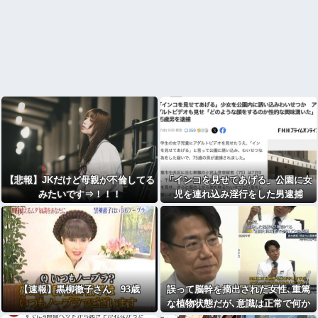
【悲報】JKだけど母親が不倫してる
「インコを見せてあげる」公園に女
みたいです⇒！！！
児を連れ込み淫行をした男逮捕
【速報】黒柳徹子さん 93歳
誤って脳幹を摘出された女性､重篤
な植物状態だが､意識は正常で何か
を思考していると判明・・・