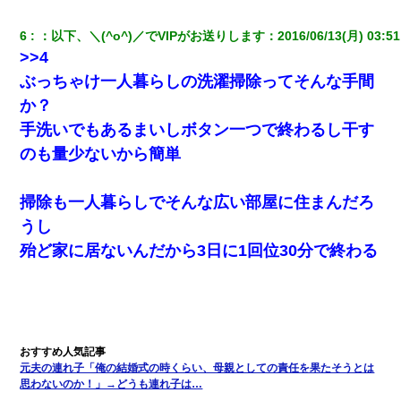
【クズ】昔、兄がお見合いして「ブスすぎｗｗｗ」と断った女性
が、兄の同級生と結婚。それを知った兄は荒れ狂い、｢嫁さん、俺
のお古ですが気分はどう？」とメールを送った→
6
：
以下、＼(^o^)／でVIPがお送りします
：
2016/06/13(月) 03:51
>>4
転職先が決まったので退職の意思を伝えたら。上司「無責任」
ぶっちゃけ一人暮らしの洗濯掃除ってそんな手間
「簡単には辞めさせない」私（どうせ辞めるし…）→ 思いっきり
反論をしてみた
か？
手洗いでもあるまいしボタン一つで終わるし干す
妻が亡くなったんだけど正直ガチで嬉しい
のも量少ないから簡単
【悲報】お風呂で父親と姉が完全に行為してるんだが...
掃除も一人暮らしでそんな広い部屋に住まんだろ
うし
彼氏の家に泊まる事になり、ゲームで盛り上がってさぁ寝よう！
殆ど家に居ないんだから3日に1回位30分で終わる
と電気を消すとミシッって音が…彼「ちょっと待ってて」→勢い
よくドアを開けるとなんと…
【報告者がキチ】嫁「妊娠した」俺『それじゃあ皆に祝ってもら
おう』友人達を家に連れ帰ってホームパーティー→俺『皆に祝え
てもらえて良かったな！』→
元夫の連れ子「俺の結婚式の時くらい、母親としての責任を果たそうとは
何年か前に妹は離婚している。当時生まれた姪が義弟の子じゃな
思わないのか！」→どうも連れ子は…
かったため妹有責での離婚になり…