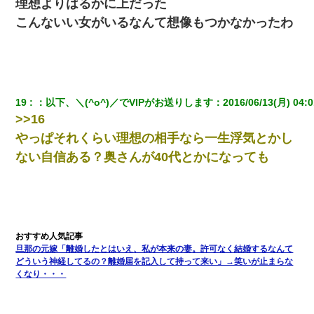
理想よりはるかに上だった
こんないい女がいるなんて想像もつかなかったわ
19
：
以下、＼(^o^)／でVIPがお送りします
：
2016/06/13(月) 04:0
>>16
やっぱそれくらい理想の相手なら一生浮気とかし
ない自信ある？奥さんが40代とかになっても
旦那の元嫁「離婚したとはいえ、私が本来の妻。許可なく結婚するなんて
どういう神経してるの？離婚届を記入して持って来い」→笑いが止まらな
くなり・・・