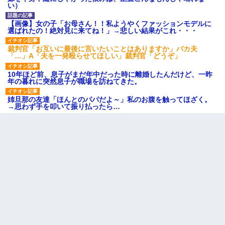
い）
【画像】女の子「お母さん！！私ようやくファッションモデルに
選ばれたの！絶対見に来てね！」→悲しい結果がこれ・・・
裁判官「お互いに最後に言いたいことはありますか」バカ夫
「…」A「夫を一発殴らせてほしい」裁判官「どうぞ」
10年ほど前、息子がまだ年中だった時に離婚したんだけど、一昨
年の暮れに突然息子が職場を訪ねてきた。
姉旦那の友達「ほんとのパパだよ～」私のお腹を触ってほざく。
→思わず手を叩いて振り払ったら…