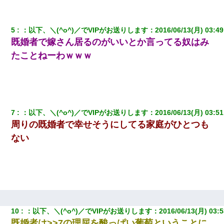
最近うちの庭に知らない男の人がしょっちゅう入ってくる。それ
5
：
以下、＼(^o^)／でVIPがお送りします
：
2016/06/13(月) 03:49
を職場で愚痴ったら、同僚男性が怒鳴りつけてきた。
既婚者で嫁さん居るのがいいとか言ってる奴はみ
たことねーわｗｗｗ
【修羅場】彼女親「カスな家柄のヤツなんかと家族になるのはご
めんだ」俺「じゃあ別れます…」→ 彼女「なんで言い返してくれ
なかったの？（泣」
彼にプロポーズされたんだけど、実は資産家だと知って婚約破棄
した。B子「A男くんと別れたって本当？私が付き合ってもい
い？」
7
：
以下、＼(^o^)／でVIPがお送りします
：
2016/06/13(月) 03:51
周りの既婚者で幸せそうにしてる家庭がひとつも
ない
【衝撃】婚約者「兄と結婚はするけど嫁入りするわけじゃない。
お互い干渉はしないようにしましょう」→ その後に結納金の話を
したので、母が・・・
上司「何なの、この書類！！」私「あの‥」上司「今は私が話し
てるの！」私「ですから」上司「黙って聞きなさい！」私「それ
は」上司「言い訳しない！」→結果ｗｗｗｗｗ
10
：
以下、＼(^o^)／でVIPがお送りします
：
2016/06/13(月) 03:5
わい(42)渋谷の夜のサービスで19の女の子にゴックンさせた結果
既婚者は>>7の理屈を酸っぱい葡萄ということに