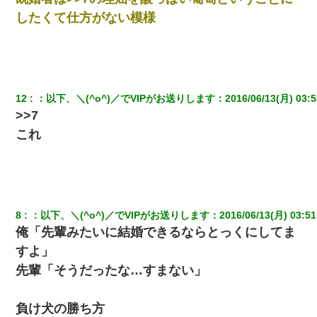
ｗｗｗｗｗｗｗｗ
したくて仕方がない模様
【画像】女上司(30)「終電なくなったね…部屋くる？」ワイ「行
きます！」
嫁が涙声で『会いたいね』とか言っているのが聞こえた。俺「こ
んな時間に誰と電話してんの？」嫁「ごめんなさい…！（大号
12
：
以下、＼(^o^)／でVIPがお送りします
：
2016/06/13(月) 03:5
泣」俺（キターー）→
>>7
これ
隣の部屋の住民の母親、オートロックを突破してマンションに入
り込んできたみたいで、ずっとドアの前で喚いてて滅茶苦茶うる
さかった。
【衝撃】職場に入って来た綺麗な新人さんに職場を案内すること
に → 新人「ドンッ！」私「！？」→ 突然、突き飛ばされて左手
8
：
以下、＼(^o^)／でVIPがお送りします
：
2016/06/13(月) 03:51
の甲を踏みつけられて…
俺「先輩みたいに結婚できるならとっくにしてま
すよ」
元夫の連れ子「俺の結婚式の時くらい、母親としての責任を果た
そうとは思わないのか！」→どうも連れ子は…
先輩「そうだったな…すまない」
私「まとめ買いして冷凍ストックしてる」Ａ「ずるい！クレク
負け犬の勝ち方
レ！」私「なんでよ」Ａ「ケーチ！バーカ！」→ 後日、Ａ旦那が