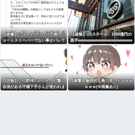
【画像】ショートスリーパー堀、シ
【速報】USスチール、1800億円の
ョートスリーパーでない事がバレて
黒字wwwwwwwwwwwwwwwwww
しまう・・・
wwwwww
【悲報】プロ野球のレフト、打撃に
【衝撃】魅惑的な鳥、見つかるｗｗ
自信がある守備下手さんが使われま
ｗｗｗ(※画像あり)
くるｗｗｗｗｗｗｗｗｗｗ