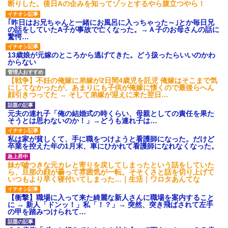
断りした。後日Aの企みを知ってゾッとするやら腹立つやら！
｢昨日はお兄ちゃんと一緒にお風呂に入っちゃった～｣とか毎日兄
の話をしていたA子が事故で亡くなった。→Ａ子のお母さんの話に
驚愕…
13歳娘が元嫁のところから逃げてきた。どう扱ったらいいのかわ
からない
【戦争】不妊の俺嫁に弟嫁が2日間4歳児を託児 俺嫁はそこまで気
にしてなかったが、あまりにも子供が俺嫁に懐くので最後らへん
顔引きつってた → そして弟嫁が迎えに来た翌日…
元夫の連れ子「俺の結婚式の時くらい、母親としての責任を果た
そうとは思わないのか！」→どうも連れ子は…
私は家が貧しくて、手に職をつけようと看護師になった。だけど
卒業を控えた年の1月末、車にひかれて看護師になれなくなった。
妹が嘘つきな元カレと寄りを戻してしまったという話をしていた
ら、旦那の顔が曇って雰囲気が一転。そそくさと話を切り上げて
いつもより早く寝付いてしまった…｜生活｜ワロタあんてな
【衝撃】職場に入って来た綺麗な新人さんに職場を案内すること
に → 新人「ドンッ！」私「！？」→ 突然、突き飛ばされて左手
の甲を踏みつけられて…