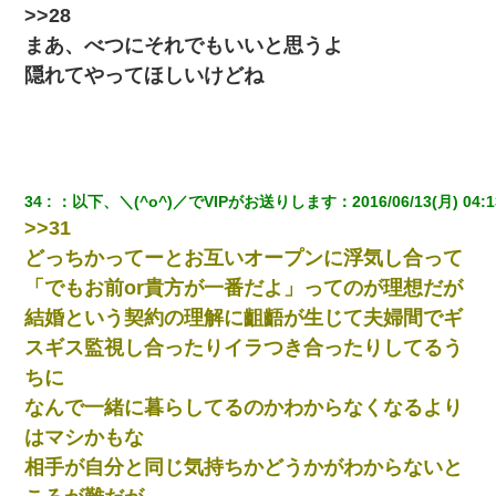
>>28
まあ、べつにそれでもいいと思うよ
隠れてやってほしいけどね
34
：
以下、＼(^o^)／でVIPがお送りします
：
2016/06/13(月) 04:1
>>31
どっちかってーとお互いオープンに浮気し合って
「でもお前or貴方が一番だよ」ってのが理想だが
結婚という契約の理解に齟齬が生じて夫婦間でギ
スギス監視し合ったりイラつき合ったりしてるう
ちに
なんで一緒に暮らしてるのかわからなくなるより
はマシかもな
相手が自分と同じ気持ちかどうかがわからないと