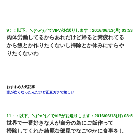
凸してきた
【考察】兄嫁急死の1年後、兄が引越すというので手伝いに行った
ら下着が入った引き出しの奥にとんでもないモノを見つけた
9
：
以下、＼(^o^)／でVIPがお送りします
：
2016/06/13(月) 03:53
肉体労働してるからあれだけど帰ると糞疲れてる
さっき嫁から、「愛しています」ってメールが届いた。俺も「愛
してます」って送ったら
から飯とか作りたくないし掃除とか休みにすらや
りたくないわ
友人「酒の勢いで女先輩をホテルに連れ込んだｗｗｗｗｗ」俺
「…」
新卒の女性社員に1年半ストーカーされていた。俺「マジで怖い」
上司「話をしてみる」→女性社員「実は10数年前に…」
妻が亡くなったんだけど正直ガチで嬉しい
【ワロタ】姉から「肉食系14才、乳丸出し、毛はうっすら生えか
け」というタイトルで画像が送られてきた
11
：
以下、＼(^o^)／でVIPがお送りします
：
2016/06/13(月) 03:5
世界で一番好きな人が自分の為にご飯作って
掃除してくれた綺麗な部屋でなごやかに食事をし