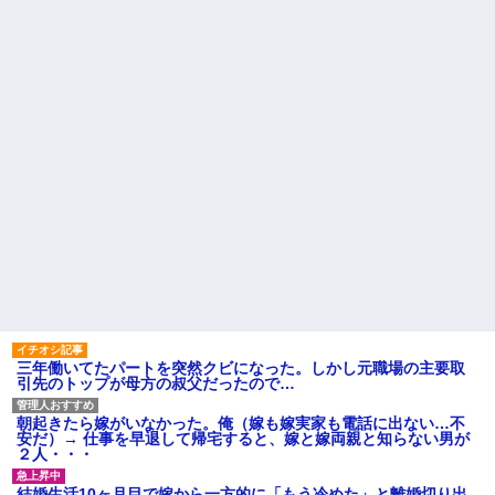
【悲報】思春期の娘に「キモ
ら別の旅行先で私自身によって
ッ」と言われたお父さん、グレ
拾われた
るｗｗｗｗｗｗｗ
俺の方が潔癖なのに嫁が俺に
ライチュウ「ピチューとピカ
片付けさせようとしない。スト
チュウより圧倒的に強いですｗ
レス半端ないので決別宣言し
ｗｗｗ」←こいつが不人気な理
た。嫁「頑張るから半年猶予を
由
ちょうだい」←頑張るポイント
【悲報】取引先専務「Aを20個
が的外れすぎて絶賛空回り中
注文する」 ぼく「いつも1～2
主な税金の成り立ちを調べて
個しか使わないけど本当に20で
みたよ
あってる？」 取専「あって
る」→結果『こう』なったんだ
がコレワイが悪いん
か？？？？？？？？
【悲報】 婚約指輪が「たった
の0.3ct」で毎日泣いてる私がヤ
バすぎる理由がコレｗｗｗｗｗ
ハードオフに売っていた4万
4000円のフィギュアがヤバすぎ
るｗｗｗｗｗｗ「こんな高い
の？ｗｗ」「逆に超安い」
三年働いてたパートを突然クビになった。しかし元職場の主要取
私「ちょっと、人の家の金庫
引先のトップが母方の叔父だったので…
触らないでよ！」キチママ『そ
こに金庫があったから、開けて
みようとしただけ☆』義兄「泥
朝起きたら嫁がいなかった。俺（嫁も嫁実家も電話に出ない…不
は出てけ！二度と来るな！」結
安だ）→ 仕事を早退して帰宅すると、嫁と嫁両親と知らない男が
果・・・
２人・・・
私「初めて飲む味だけどなん
のお茶？」彼「ちっ！」私「」
結婚生活10ヶ月目で嫁から一方的に「もう冷めた」と離婚切り出