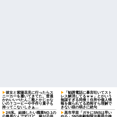
彼女と紫陽花見に行ったらス
「勧誘電話に暴言吐いてスト
ニーカーを履いてきてた。普通
レス解消してるｗｗ」とかいう
かわいいぺたんこ靴とかじゃな
無謀すぎる同僚！住所や個人情
いの？コーヒーや手作り菓子も
報を握られてる恐怖すら理解で
持ってこないしさぁ…
きない頭の弱さに絶句
2/6私、結婚したい職業NO.1の
高市早苗「ガキにSNSは早い
公務員なんですけど、嫁が子供
やろ」SNS年齢制限法案提出検