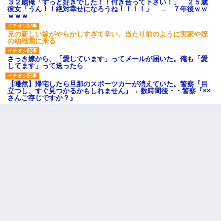
３２歳俺「ずっと好きでした！！付き合って下さい！」 ２５歳
彼女「うん！！絶対幸せになろうね！！！！」 → ７年後ｗｗ
ｗｗｗ
兄の新しい嫁がやらかしすぎて辛い。当たり前のように実家や姪
の幼稚園に来る
さっき嫁から、「愛しています」ってメールが届いた。俺も「愛
してます」って送ったら
【唖然】帰宅したら旦那のスポーツカーが消えていた。警察『目
立つし、すぐ見つかるかもしれません』→ 数時間後・・警察『××
さんご存じですか？』