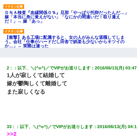
ＤＮＡ検査『血縁関係０％』旦那「やっぱり托卵だったんだ…」
嫁「本当に身に覚えがない」「なにかの間違いだ！取り違え
だ！」→ 嫁「あっ」
【衝撃】ある工場に配属すると、女の人がみんな退職してしま
う。会社「仕事がハードだし田舎で娯楽も少ないからキツイの
か…」→ 実際は違った
私「結婚やめるわ」 婚約者「え？なんでなんで？」 → 放置した
結果…｜生活｜ワロタあんてな
2
：
以下、＼(^o^)／でVIPがお送りします
：
2016/06/13(月) 03:47
1人が寂しくて結婚して
日航機墜落事故の「ここからは日本語で大丈夫ですよ〜」の絶望
嫁が鬱陶しくて離婚して
感がヤバイ・・・
また寂しくなる
全く親しくないママ友Aから突然「飲み会しよう」と誘われたがお
断りした。後日Aの企みを知ってゾッとするやら腹立つやら！
私（23）冗談のつもりで上司（27）に胸を揉ませた結果・・・
33
：
以下、＼(^o^)／でVIPがお送りします
：
2016/06/13(月) 04:1
>>2