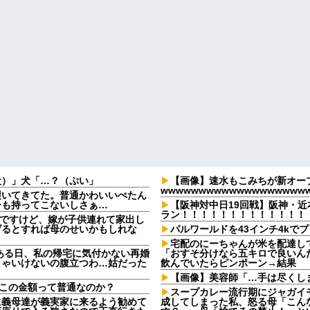
犬）」犬「…？（ぷい」
【画像】速水もこみちが新オープ
wwwwwwwwwwwwwwwwwww
履いてきてた。普通かわいいぺたん
子も持ってこないしさぁ…
【阪神対中日19回戦】阪神・
ラン！！！！！！！！！！！！！
なんですけど、嫁が子供連れて家出し
げるとすれば母のせいかもしれな
パルワールドを43インチ4kで
宅配のにーちゃんが米を配達し
ある日、私の帰宅に気付かない再婚
「おすそ分けなら五キロで良いんだ
きゃいけないの腹立つわ…姑だった
飲んでいたらピンポーン→結果
【画像】美容師「…手は尽くしま
。この金額って普通なのか？
スープカレー流行期にジャガイ
に義母達が義実家に来るよう勧めて
成してしまった私、怒る母「こん