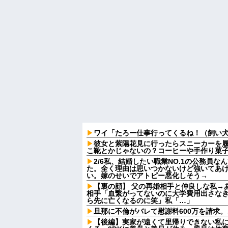
ワイ「たろー仕事行ってくるね！（飼い
彼女と紫陽花見に行ったらスニーカーを
こ靴とかじゃないの？コーヒーや手作り菓
2/6私、結婚したい職業NO.1の公務員
た。全く理由は思いつかないけど強いてあ
い。嫁のせいでアトピー悪化しそう→
【裏の顔】 父の再婚相手と仲良しな私→
相手「血繋がってないのに大学費用出さな
ら先に亡くなるのに笑」私「…」
旦那に不倫がバレて慰謝料600万を請求
【後編】実家が遠くて里帰りできない私