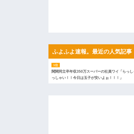
ハードオフに売っていた4万4000円のフ
「こんな高いの？ｗｗ」「逆に超安い」
私「ちょっと、人の家の金庫触らないで
たから、開けてみようとしただけ☆』義兄
果・・・
私「初めて飲む味だけどなんのお茶？」
【GIF】JSのカンチョーワロタ
後続車にクラクションを鳴らされ彼氏が
んだ！降りてこいよ！」と怒鳴りだし...
ふよふよ速報。最近の人気記事
【衝撃】報酬100万円超の治験募集がこち
【ネット騒然】惨殺されたタワマン頂き
ｗｗｗｗｗｗｗｗｗｗ
【愕然】白のクラウン俺氏、高速道路左
wwwwwwwwwwww
関関同立卒年収350万スーパーの社員ワイ「らっし
百年の恋12-899 食べた量を張り合って
っしゃい！！今日は玉子が安いよぉ！！！」
【悲報】佐藤輝明・・・２軍でも盛大に
れ