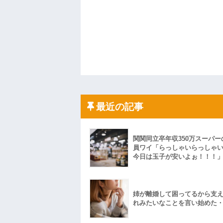
最近の記事
関関同立卒年収350万スーパー
員ワイ「らっしゃいらっしゃ
今日は玉子が安いよぉ！！！
姉が離婚して困ってるから支
れみたいなことを言い始めた