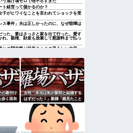
いう逃げ場ゼロで理不尽すぎた
ート経営って儲かるのか？
女子がヒワイなことを言われてショックを受
レス事件」夫は正しかったのに、なぜ喧嘩は
だった。妻はさっさと家を出て行った。愛す
かれ、親権、財産も放棄して慰謝料まで払っ
達との闇交際が発覚？！その恐ろしい内容
 → 今トンデモナイことになってる・・・
称するクチャラー義母の汚い食べ方に限界
れていいよなぁ。俺なんか忙しくて寝る暇ね
ＶＤコピっといてよ」
徴
ンパされた
その着付け
女性「本当は私が新郎と結婚する
果…元妻の裏切りが判明！！！その理由がこ
を歩く浴衣
はずだった！」新婦「鏡見たこと
女子がヒワイなことを言われてショックを受
りが気にな
ある？」→披露宴が一瞬で騒然と
なって…
週２で遊びに行くって多いかな？遅くても21
たよ