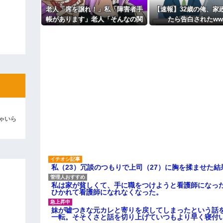
ィギュアがヤバすぎるｗｗｗｗｗｗ
老人「席を譲れ！」私「障害者手
【速報】32歳の俺、家
帳があります」老人「そんなの関
たら告白されたww
よ！」キチママ『そこに金庫があっ
「泥は出てけ！二度と来るな！」結
係ない！」→暴言を浴びせられた
直後、周囲が動き出して…
彼「ちっ！」私「」
逆切れ。「何クラクション鳴らして
らｗｗｗｗｗ(※画像あり)
女子のこの動画、すげえええええｗ
車線を制限速度で走った結果
ゃいら
くる
やらかす←あまり悲しませないでく
私（23）冗談のつもりで上司（27）に胸を揉ませた結
私は家が貧しくて、手に職をつけようと看護師になっ
ひかれて看護師になれなくなった。
妹が嘘つきな元カレと寄りを戻してしまったという話
一転。そそくさと話を切り上げていつもより早く寝付