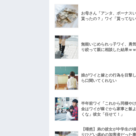
お母さん「アンタ、ボーナス
貰ったの？」ワイ「貰ってな
無能いじめられっ子ワイ、勇
り絞って親に相談した結果ｗ
娘がワイと嫁との行為を目撃
ら口聞いてくれない
半年前ワイ「これから同棲や
金はワイが稼ぐから家事と飯
くな」彼女「任せて！」
【唖然】弟の彼女が中学生の
りひどい虐めの加害者だった