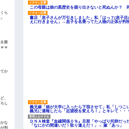
この母親は娘の黒歴史を掘り出さないと死ぬんか？ 
いくら
書店「息子さんが万引きしました」私「はっ？(息子目
い」
えに行きません」→息子を名乗ってた人物の正体が判
気を振
ｗｗｗ
してか
けど、
よろし
義兄嫁「娘が大学に入ったら下宿させて」私「しつこい
義兄に通報したら「志望校を変えろ！」とキレて・・
ＤＮＡ検査『血縁関係０％』旦那「やっぱり托卵だっ
頃かな
「なにかの間違いだ！取り違えだ！」→ 嫁「あっ」
事が判