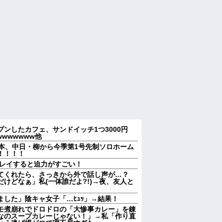
ンしたカフェ、サンドイッチ1つ3000円
wwwwwww他
近本、中日・柳から今季第1号先制ソロホーム
！！！！
プレイすると迫力がすごい！
てくれたら、さっきから外で話し声が…？
けどなぁ」私(一体誰だよ?!)→夜、友人と
した」陰キャ女子「…ﾋｭｯ」→結果！
モ煮崩れでドロドロの「大惨事カレー」を錬
なのスープカレーじゃない！」→私「作り直