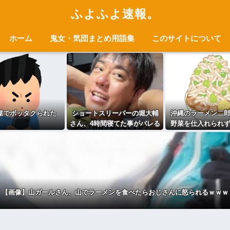
ふよふよ速報。
ホーム
鬼女・気団まとめ用語集
このサイトについて
屋でボッタクられた
ショートスリーパーの堀大輔
沖縄のラーメン二
さん、4時間寝てた事がバレる
野菜を仕入れられ
wwwww
ナシ二郎」を
【画像】山ガールさん、山でラーメンを食べたらおじさんに怒られるｗｗｗ