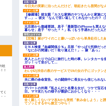
今日夫の実家に泊ったんだけど、朝起きたら股間がな
【修羅場】彼女親「カスな家柄のヤツなんかと家族に
す…」→ 彼女「なんで言い返してくれなかったの？（
元旦那から復縁要請。息子「最新型のiPhoneも買え
暮らせ」息子「やった＾＾」私（もう手遅れだったん
【悲報】嫁がワイのこと嫌いっぽいから単身赴任した
ＤＮＡ検査『血縁関係０％』旦那「やっぱり托卵だっ
「なにかの間違いだ！取り違えだ！」→ 嫁「あっ」
友人とふたりで山口に旅行した時の事。レンタカーを
ガッ！って音がして…
の社
い！！
わい(42)渋谷の夜のサービスで19の女の子にゴック
」
夫に癌の余命宣告。その闘病中に長女から信じられな
デパートの外商『私さんだと名乗る女が、ツケで宝石を
日。ママ友たちの様子が微妙におかしくなり・・・
えてく
・・・
全く親しくないママ友Aから突然「飲み会しよう」と
てゾッとするやら腹立つやら！