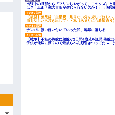
出張中の旦那から『フリンしやがって、このクズ』と
は？」旦那「俺の言葉が信じられないのか！」→ 離婚
【復讐】義兄嫁「生活費、足りない分を貸してほしい」
由を話したら泣き出して・・私（あまりにも希望通り
ナンパにほいほい付いていった私、地獄に落ちる
【戦争】不妊の俺嫁に弟嫁が2日間4歳児を託児 俺嫁
子供が俺嫁に懐くので最後らへん顔引きつってた → 