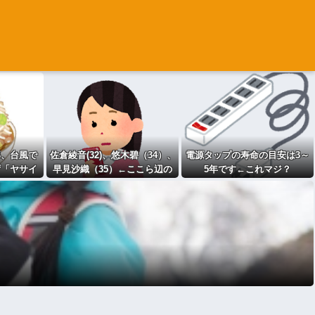
郎、台風で
佐倉綾音(32)、悠木碧（34）、
電源タップの寿命の目安は3～
ず「ヤサイ
早見沙織（35）←ここら辺の
5年です←これマジ？
提供
独身ベテラン声優ｗｗｗ