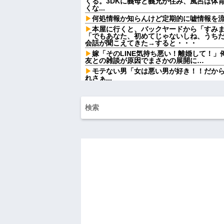
くる。3DKに義母と義兄が住み、風呂は体
くな...
何処情報か知らんけど定期的に嘘情報を
本屋に行くと、バックヤードから「すみ
「でもあなた、初めてじゃないしね、うち
会話が聞こえてきた→すると・・・
嫁「そのLINE気持ち悪い！離婚して！
友との雑談が原因でまさかの展開に…
モテない男「女は悪い男が好き！！だか
れさぁ...
ATMで俺が暗証番号を入力し終わった瞬
女がこちらに荷物をばらまきやがった。俺
ル...
妹と差をつけて育てられた。妹「家も土
は放棄して」母「うんうん」私「わかった」
や...
女芸人の吉住さん（36）メイクしたら普
ｗｗｗｗｗｗ
【驚愕】女さん「43億円注文して………
って一体なんなの？？？？？？？
熊本地震で居酒屋から温泉が湧き出るｗ
【動画】高校生さん、文化祭でコーヒー
かどっかで見たことあると話題に
【悲報】タトゥー彫師23年目店長「タト
停車中に二人の子供を乗せたヤンママに
めーふざけんなよっ！ぶつかってんじゃねーよ