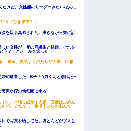
んだけど、女性側のリーダーみたいな人に
」ワイ「行きます！」
れ腹を殴る真似された。泣きながら夫に話
断った女性が、兄の同級生と結婚。それを
はどう？」とメールを送った→
、私「無理。義弟より娘たちが大事」旦那
て婚約破棄した。B子「A男くんと別れたっ
に実家や姪の幼稚園に来る
人です』と張り紙が！大家「面倒はごめん
ったが、それが…｜生活｜ヌルポあんて
スレで写真を晒してた。ほとんどがブスと
た