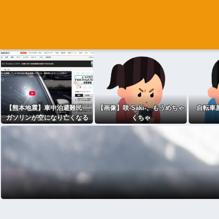
【熊本地震】車中泊避難民
【画像】咲-Saki-、もうめちゃ
自転車
ガソリンが空になり亡くなる
くちゃ