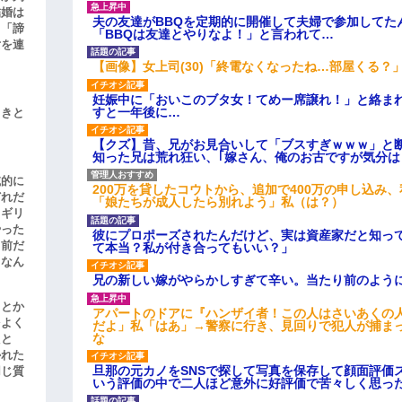
結婚は
夫の友達がBBQを定期的に開催して夫婦で参加してた
、「諦
「BBQは友達とやりなよ！」と言われて…
女を連
【画像】女上司(30)「終電なくなったね…部屋くる？
妊娠中に「おいこのブタ女！てめー席譲れ！」と絡ま
すと一年後に…
引きと
【クズ】昔、兄がお見合いして「ブスすぎｗｗｗ」と
知った兄は荒れ狂い、｢嫁さん、俺のお古ですが気分
滅的に
200万を貸したコウトから、追加で400万の申し込み
どれだ
「娘たちが成人したら別れよう」私（は？）
リギリ
やった
彼にプロポーズされたんだけど、実は資産家だと知っ
名前だ
て本当？私が付き合ってもいい？」
、なん
兄の新しい嫁がやらかしすぎて辛い。当たり前のよう
」とか
アパートのドアに『ハンザイ者！この人はさいあくの
をよく
だよ」私「はあ」→警察に行き、見回りで犯人が捕ま
な
たと
かれた
旦那の元カノをSNSで探して写真を保存して顔面評価
同じ質
いう評価の中で二人ほど意外に好評価で苦々しく思っ