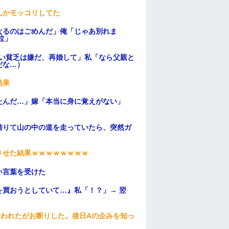
んかモッコリしてた
なるのはごめんだ」俺「じゃあ別れま
泣」
ない貧乏は嫌だ、再婚して」私「なら父親と
だな…）
結果
たんだ…」嫁「本当に身に覚えがない」
借りて山の中の道を走っていたら、突然ガ
ンさせた結果ｗｗｗｗｗｗｗｗ
い言葉を受けた
買おうとしていて…』私「！？」→ 翌
誘われたがお断りした。後日Aの企みを知っ