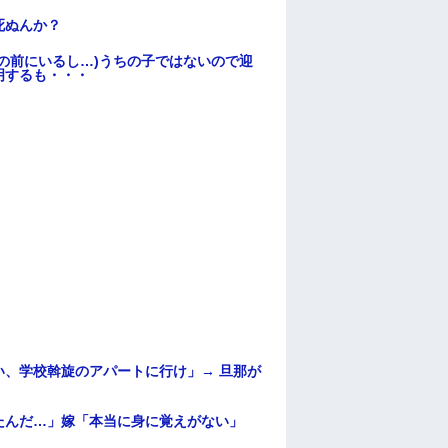
死ぬんか？
の前にいるし…)うちの子ではないので迎
明するも・・・
、学校斡旋のアパートに行け」→ 旦那が
・
たんだ…」嫁「本当に身に覚えがない」