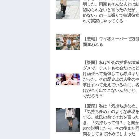
明した。両親もそんな人とは
認められないと言ったのだが
めない」の一点張りで毎週彼
れて実家にやってくる…
【悲報】ワイ将スーパーで万
間違われる
【疑問】私は社会の授業が壊
ダメで、テストも社会だけは
け頑張って勉強しても赤点ギ
だった。その歴史上の人物の
事はすべて覚えているのに、
けが全く出てこないんだけど
でだろう？
【驚愕】私は「気持ち少なめ
「気持ち多め」のような表現
する。彼氏の前でそれを言っ
き、「気持ちって何？」と聞
ので説明したら、その後また
問をしてきて冷めてしまった