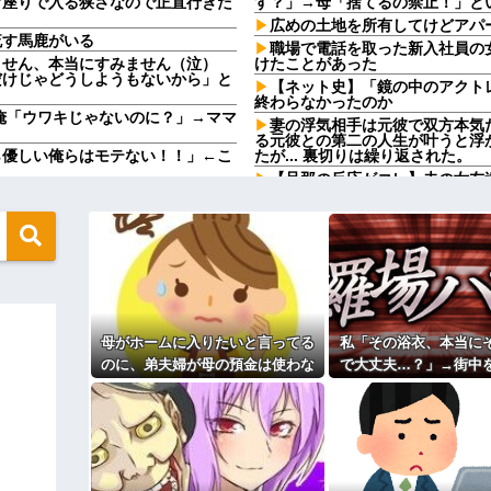
育座りで入る狭さなので正直行きた
す？」→母「捨てるの禁止！」と
広めの土地を所有してけどアパ
流す馬鹿がいる
職場で電話を取った新入社員の
ません、本当にすみません（泣）
けたことがあった
だけじゃどうしようもないから」と
【ネット史】「鏡の中のアクト
終わらなかったのか
」俺「ウワキじゃないのに？」→ママ
妻の浮気相手は元彼で双方本気
る元彼との第二の人生が叶うと浮
ら優しい俺らはモテない！！」←こ
たが... 裏切りは繰り返された。
【旦那の反応がコレ】夫の女友
間に、後ろに並んでいた外国人風の
が…ｗｗｗｗ
（うっぜぇ。引き落としキャンセ
【訃報】名探偵コナン声優が死去
【胸糞】「食に執着がない」自
地も、財産はすべて私が継ぐ。相続
 → 数年後、復讐のチャンスが
クソ男「専業主婦は昼間寝てら
ーもん。どうせ暇でしょ？俺のＤ
通に美人の部類だったと判明ｗｗｗ
気をつけたほうがいい男性の特
タクシーに乗ったら運転手にナ
キャンセルっと！」←こいつの目的
母がホームに入りたいと言ってる
私「その浴衣、本当に
【驚愕】養育費を払い続けた結
れｗｗｗｗ
のに、弟夫婦が母の預金は使わな
で大丈夫…？」→街中
ｗｗｗｗｗｗｗ
職場で電話を取った新入社員の
いでと言ってきた。我が弟ながら
姿を見て、違和感ばか
カップを作って大盛りあがり←なん
けたことがあった
情けなくて溜息が出る
ってしまい…
既婚女性が夫に夕飯も用意せず
ゥー入れにくるやつ99%バカです」
時には帰宅してるんだけど
自転車ぶつけられた。ヤンママ「お
主な税金の成り立ちを調べてみ
！弁償してもらうかんな！」...