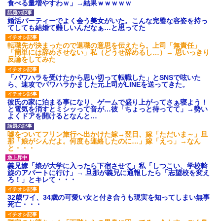
食べる量増やすわｗ」→結果ｗｗｗｗｗ
婚活パーティーでよく会う美女がいた。こんな完璧な容姿を持っ
てしても結婚て難しいんだなぁ…と思ってた
転職先が決まったので退職の意思を伝えたら。上司「無責任」
「簡単には辞めさせない」私（どうせ辞めるし…）→ 思いっきり
反論をしてみた
「パワハラを受けたから思い切って転職した」とSNSで呟いた
ら、速攻でパワハラかました元上司がLINEを送ってきた。
彼氏の家に泊まる事になり、ゲームで盛り上がってさぁ寝よう！
と電気を消すとミシッって音が…彼「ちょっと待ってて」→勢い
よくドアを開けるとなんと…
嘘をついてフリン旅行へ出かけた嫁→翌日、嫁「ただいま～」旦
那「娘がシんだよ。何度も連絡したのに…」嫁「えっ」→なん
と・・・
義兄嫁「娘が大学に入ったら下宿させて」私「しつこい、学校斡
旋のアパートに行け」→ 旦那が義兄に通報したら「志望校を変え
ろ！」とキレて・・・
32歳ワイ、34歳の可愛い女と付き合うも現実を知ってしまい無事
死亡・・・