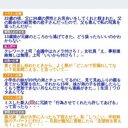
22歳の頃、父に36歳の男性とお見合いをしてくれと頼まれた。父
の親会社の経営者の息子さんだったので、父も喜んで私の写真を
送ったんだが→
13歳娘が元嫁のところから逃げてきた。どう扱ったらいいのかわ
からない
テレワーク上司「会議中はカメラ付けろ！」女社員「え、事前連
絡無しは無理」上司「いいから付けろ！」→
妻と同居し始めたときから、よく妻が「どこかで音漏れしてな
い？音楽聞こえる」と言っていて…
小学生の妹が20代の弟とチューしてるのに、見て見ぬふりの親を
見てから実家を出た。それから15年、妹が弟の子を妊娠したらし
くもう堕胎できない月なんだと母から連絡がきた…｜生活｜ワロ
タあんてな
ミスした新人(
)に冗談で「行為させてくれたら許してあげる」
って言ったら・・・
義兄嫁「娘が大学に入ったら下宿させて」私「しつこい、学校斡
旋のアパートに行け」→ 旦那が義兄に通報したら「志望校を変え
ろ！」とキレて・・・