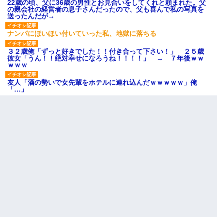
22歳の頃、父に36歳の男性とお見合いをしてくれと頼まれた。父
の親会社の経営者の息子さんだったので、父も喜んで私の写真を
送ったんだが→
ナンパにほいほい付いていった私、地獄に落ちる
３２歳俺「ずっと好きでした！！付き合って下さい！」 ２５歳
彼女「うん！！絶対幸せになろうね！！！！」 → ７年後ｗｗ
ｗｗｗ
友人「酒の勢いで女先輩をホテルに連れ込んだｗｗｗｗｗ」俺
「…」