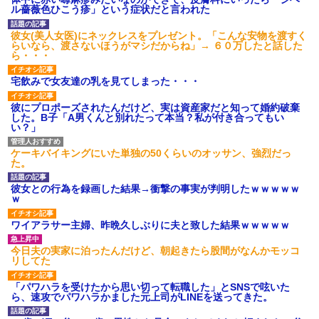
後続車にクラクションを鳴ら
ル薔薇色ひこう疹」という症状だと言われた
され彼氏が逆切れ。「何クラク
ション鳴らしてんだ！降りてこ
いよ！」と怒鳴りだし...
彼女(美人女医)にネックレスをプレゼント。「こんな安物を渡すく
らいなら、渡さないほうがマシだからね」→ ６０万したと話した
【衝撃】報酬100万円超の治験
ら・・・
募集がこちらｗｗｗｗｗ(※画像
あり)
宅飲みで女友達の乳を見てしまった・・・
【ネット騒然】惨殺されたタ
ワマン頂き女子のこの動画、す
げえええええｗｗｗｗｗｗｗｗ
彼にプロポーズされたんだけど、実は資産家だと知って婚約破棄
ｗｗｗ
した。B子「A男くんと別れたって本当？私が付き合ってもい
い？」
【愕然】白のクラウン俺氏、
高速道路左車線を制限速度で走
った結果wwwwwwwwwwww
ケーキバイキングにいた単独の50くらいのオッサン、強烈だっ
百年の恋12-899 食べた量を
た。
張り合ってくる
【悲報】佐藤輝明・・・２軍
彼女との行為を録画した結果→衝撃の事実が判明したｗｗｗｗｗ
でも盛大にやらかす←あまり悲
ｗ
しませないでくれ
ワイアラサー主婦、昨晩久しぶりに夫と致した結果ｗｗｗｗｗ
今日夫の実家に泊ったんだけど、朝起きたら股間がなんかモッコ
リしてた
「パワハラを受けたから思い切って転職した」とSNSで呟いた
ら、速攻でパワハラかました元上司がLINEを送ってきた。