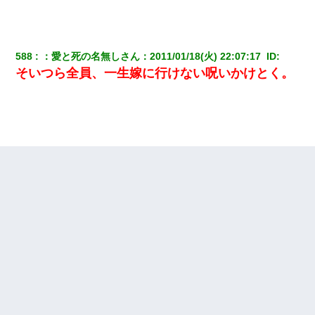
我が家のガレージに見知らぬ車。俺「もしもし、玄関にもシャッ
ターリモコンあるだろ？DOWNのボタン押してｗ」→ 待つこと１
時間弱・・・
588
：
愛と死の名無しさん
：
2011/01/18(火) 22:07:17 
 ID:
【衝撃】女友達から行為中に告白されてOKした結果
そいつら全員、一生嫁に行けない呪いかけとく。
妹が嘘つきな元カレと寄りを戻してしまったという話をしていた
ら、旦那の顔が曇って雰囲気が一転。そそくさと話を切り上げて
いつもより早く寝付いてしまった…｜生活｜ワロタあんてな
私「結婚やめるわ」 婚約者「え？なんでなんで？」 → 放置した
結果…｜生活｜ワロタあんてな
ミスした新人(
)に冗談で「行為させてくれたら許してあげる」
って言ったら・・・
【まぬけ】夫「離婚だ！」私「わかった。で？」夫「慰謝料
だ！」私「いいけど弁護士通して。私も請求する」夫「」
ナンパにほいほい付いていった私、地獄に落ちる