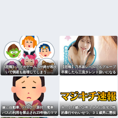
《悲報》スマホゲーム、サ終が相次
【悲報】乃木坂レベルでもグループ
いで倒産も急増してしまう……
卒業したら三流タレント扱いになる
模様・・・
嫁に自動車、バイク、原付、電車、
８～１３歳の少年１９人に自宅で性
バスの利用を禁止され15年物のママ
的暴行やわいせつ、３１歳男に懲役
チャリで毎日片道2時間15分かけて
１５年