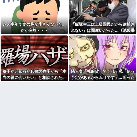
て...
【驚異】夫の年収1400万の妻
「下着や化粧や靴にネイル、
がランチに使う金額がこちらで
とにかく女ばっかりお金がかか
すｗｗｗｗｗｗｗｗｗ
る、男女差別！」と話にはちょ
っとのれない
いくらでも一人行動できる人
レス半年で妻の胸が小さくなった。
「飯塚幸三は上級国民だから逮捕さ
【前編】友人から俺の嫁と子
24歳年収550万ワイ、高級車も
だが突然・・・
れない」は間違いだった…《池袋暴
が不審な男と歩いてると聞いた
豪邸も買えない人生が確定して
俺。単身赴任先から興信所に相
いる事実に咽び泣く
走事故》警視庁幹部が「自民党議
談した結果
【腹筋崩壊】見た瞬間吹いた
員」に呼び出されても逮捕を見送っ
私「妊娠しました」義兄嫁
画像を貼っていくスレｗｗｗｗ
た理由
「その子は私が育てる！」→義
【修羅場】父の浮気相手がま
妹の子を育ててきた私にまさか
さかの男！？私が突き止めた結
の要求をしてきて…
果ｗｗｗｗ
「2年間、たぶん1日4回は握っ
今日から業務報告書の「庶
てた」ラスベガスで買った3,000
養子だと知った10歳の息子から「本
隣人奥「礼服貸してくれ」私「使う
務」っていう大項目が急に廃止
円のキーホルダーを調べたら
されたんだけど意味不明すぎる
当の親に会いたい」と相談された。
予定があるからムリです」→断った
寺田心、週6ジム通いで体重
社会人1年目の時、下の階に住
正直に答えたら夫婦関係が急変し
途端、とんでもない暴言を吐かれ
62kg→82kgに 110kgのベンチ
んでる40代半ばくらいの独身女
プレス持ち上げる姿披露
て…
て…
性に狙われかけた
【画像】恋する女さん、ネッ
「お食い初めなんて俺になん
ト民が驚愕する大変身を遂げて
のメリットがあるの」「そんな
しまう←コレは凄過ぎるw w w
に大変なら育児やめれば？」冗
w w w w w
談で言ったのに本気に取られて
日産e-power、無給油で
離婚を言い渡された
1980km走行しギネス記録を達
彼女と結婚の話をしていた時
成！→山頂から下ってるだけで
に言われたことが衝撃だった
した…
主な税金の成り立ちを調べて
【悲報】女さん、歩行者を轢
みたよ