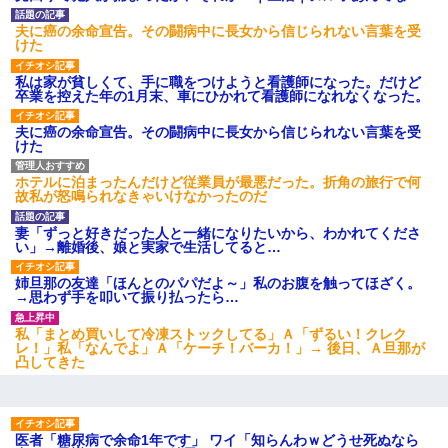
嫁「本当に身に覚えがない」「なにかの間違いだ！取り違え
だ！」→ 嫁「あっ」
夫に癌の余命宣告。その闘病中に長女から信じられない言葉を受
けた
婚活パーティーでよく会う美女がいた。こんな完璧な容姿を持っ
私は家が貧しくて、手に職をつけようと看護師になった。だけど
てしても結婚て難しいんだなぁ…と思ってた
卒業を控えた年の1月末、車にひかれて看護師になれなくなった。
夫に癌の余命宣告。その闘病中に長女から信じられない言葉を受
けた
妻「ずっと好きだった人と一緒になりたいから、わかれてくださ
い」→離婚後、娘と実家で生活してると…
ホテルに泊まったんだけど従業員が最悪だった。折角の旅行で何
故私が怒鳴られなきゃいけなかったのだ
妻「ずっと好きだった人と一緒になりたいから、わかれてくださ
い」→離婚後、娘と実家で生活してると…
姉旦那の友達「ほんとのパパだよ～」私のお腹を触ってほざく。
→思わず手を叩いて振り払ったら…
私「まとめ買いして冷凍ストックしてる」Ａ「ずるい！クレク
レ！」私「なんでよ」Ａ「ケーチ！バーカ！」→ 後日、Ａ旦那が
凸してきた
医者「糖尿病で余命1年です」 ワイ「知らんわｗどうせ死ぬなら