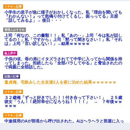
小学生の息子が急に様子がおかしくなった。私「理由を聞いても
『わかんない！』って怒鳴り付けてくるし、困っってる」旦那
「話してみるよ」→ 後日・・・
上司「何なの、この書類！！」私「あの‥」上司「今は私が話し
てるの！」私「ですから」上司「黙って聞きなさい！」私「それ
は」上司「言い訳しない！」→結果ｗｗｗｗｗ
子供の頃、母の弟にイタズラされてて中学に入ってから関係を持
ってしまった。拒絶したら「全部バラしてやる」と脅迫されたの
で両親に全部話した。
童貞俺、宅飲みした女友達2人を家に泊めた結果ｗｗｗｗｗｗ
３２歳俺「ずっと好きでした！！付き合って下さい！」 ２５歳
彼女「うん！！絶対幸せになろうね！！！！」 → ７年後ｗｗ
ｗｗｗ
中途採用のAが部長から呼び出された。Aはヘラヘラと部屋に入っ
ていき、1時間後に号泣しながら出てきて…