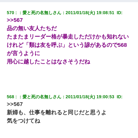
13歳娘が元嫁のところから逃げてきた。どう扱ったらいいのかわ
570
：
愛と死の名無しさん
：
2011/01/18(火) 19:08:51 
 ID:
からない
>>567
品の無い友人たちだ
書店「息子さんが万引きしました」私「はっ？(息子目の前にいる
し…)うちの子ではないので迎えに行きません」→息子を名乗って
たまたまリーダー格が暴走しただけかも知れない
た人物の正体が判明するも・・・
けれど「類は友を呼ぶ」という諺があるので568
が言うように
新築の家で。クラクラするくらいの「白粉の匂い」が鼻につくも
嫁＆娘「そんな匂いしない…」ある日、友人奥「素敵なアンティ
用心に越したことはなさそうだね
ークですね！」俺（！？）
【ワロタ】姉から「肉食系14才、乳丸出し、毛はうっすら生えか
け」というタイトルで画像が送られてきた
568
：
愛と死の名無しさん
：
2011/01/18(火) 19:00:53 
 ID:
私が遺産を相続。→それを知った義両親が「旅行代金を出せ！」
>>567
「リフォーム費用を負担しろ！」「金の管理は私達がする！」と
浅ましくも集りにきた。
新婦も、仕事を離れると同じだと思うよ
気をつけてね
【悲報】姉と入浴中に大きくなってしまった結果ｗｗｗｗｗｗｗ
ｗ