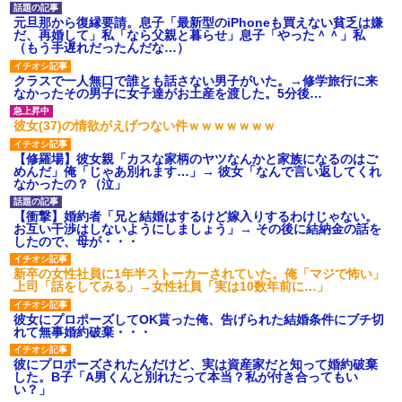
元旦那から復縁要請。息子「最新型のiPhoneも買えない貧乏は嫌
だ、再婚して」私「なら父親と暮らせ」息子「やった＾＾」私
（もう手遅れだったんだな…）
クラスで一人無口で誰とも話さない男子がいた。→修学旅行に来
なかったその男子に女子達がお土産を渡した。5分後…
彼女(37)の情欲がえげつない件ｗｗｗｗｗｗｗ
【修羅場】彼女親「カスな家柄のヤツなんかと家族になるのはご
めんだ」俺「じゃあ別れます…」→ 彼女「なんで言い返してくれ
なかったの？（泣」
【衝撃】婚約者「兄と結婚はするけど嫁入りするわけじゃない。
お互い干渉はしないようにしましょう」→ その後に結納金の話を
したので、母が・・・
新卒の女性社員に1年半ストーカーされていた。俺「マジで怖い」
上司「話をしてみる」→女性社員「実は10数年前に…」
彼女にプロポーズしてOK貰った俺、告げられた結婚条件にブチ切
れて無事婚約破棄・・・
彼にプロポーズされたんだけど、実は資産家だと知って婚約破棄
した。B子「A男くんと別れたって本当？私が付き合ってもい
い？」