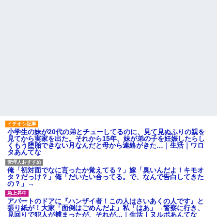
200万を貸したコウトから、追加で400万の申し込み、私「無理。
義弟より娘たちが大事」旦那「娘たちが成人したら別れよう」私
（は？）
【報告者がキチ】嫁「妊娠した」俺『それじゃあ皆に祝ってもら
おう』友人達を家に連れ帰ってホームパーティー→俺『皆に祝え
てもらえて良かったな！』→
医者「糖尿病で余命1年です」 ワイ「知らんわｗどうせ死ぬなら
食べる量増やすわｗ」→結果ｗｗｗｗｗ
最近うちの庭に知らない男の人がしょっちゅう入ってくる。それ
を職場で愚痴ったら、同僚男性が怒鳴りつけてきた。
小学生の妹が20代の弟とチューしてるのに、見て見ぬふりの親を
見てから実家を出た。それから15年、妹が弟の子を妊娠したらし
くもう堕胎できない月なんだと母から連絡がきた…｜生活｜ワロ
タあんてな
元旦那から復縁要請。息子「最新型のiPhoneも買えない貧乏は嫌
だ、再婚して」私「なら父親と暮らせ」息子「やった＾＾」私
（もう手遅れだったんだな…）
俺「初対面でなに言ったか覚えてる？」嫁「臭いんだよ！キモオ
タ？だっけ？」俺「だいたい合ってる。で、なんで告白してきた
の？」→
彼氏家「うちは墨入れるのが伝統だから。お前も彫れ」 → 結果…
アパートのドアに『ハンザイ者！この人はさいあくの人です』と
張り紙が！大家「面倒はごめんだよ」私「はあ」→警察に行き、
見回りで犯人が捕まったが、それが…｜生活｜ヌルポあんてな
ＤＮＡ検査『血縁関係０％』旦那「やっぱり托卵だったんだ…」