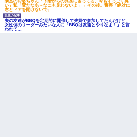
隣室のお婆ちゃん「下階からの異臭に困ってる、今もすっごく臭
い」私「変だなあ～なにも臭わないよ」→ その後。警察『絶対に
窓とドアを開けないで』
夫の友達がBBQを定期的に開催して夫婦で参加してたんだけど、
女性側のリーダーみたいな人に「BBQは友達とやりなよ！」と言
われて…