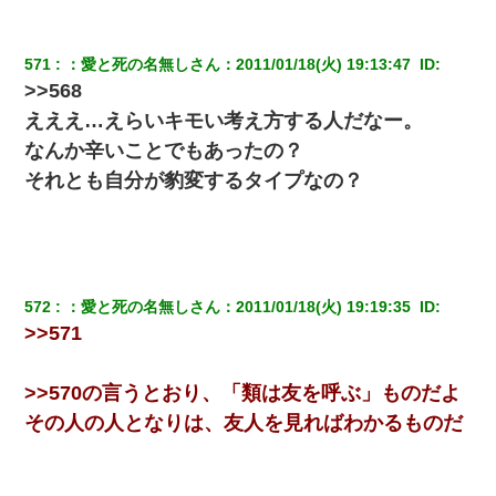
転職先が決まったので退職の意思を伝えたら。上司「無責任」
「簡単には辞めさせない」私（どうせ辞めるし…）→ 思いっきり
反論をしてみた
571
：
愛と死の名無しさん
：
2011/01/18(火) 19:13:47 
 ID:
>>568
えええ…えらいキモい考え方する人だなー。
出張中の旦那から『フリンしやがって、このクズ』と電話が。私
「本当に家まで来たの？証拠は？」旦那「俺の言葉が信じられな
なんか辛いことでもあったの？
いのか！」→ 離婚後
それとも自分が豹変するタイプなの？
父が他界→父のフリン相手『どうか相続を放棄して下さい、昔の
ことは謝ります。ごめんなさい…』私「お子さんはフリン略奪婚
って知ってるの？」相手『 』結果→
私『貯金貯まったし、やっと家建てられるね！』夫「実家を二世
572
：
愛と死の名無しさん
：
2011/01/18(火) 19:19:35 
 ID:
帯住宅にした。それに貯金使った」→私『離婚しよう』夫「え
っ」私『使った貯金はあげるから』→すると…
>>571
妻が亡くなったんだけど正直ガチで嬉しい
>>570の言うとおり、「類は友を呼ぶ」ものだよ
その人の人となりは、友人を見ればわかるものだ
日曜日、会社の窓を見ると同僚の姿。俺（あれ？ディズニーシー
じゃ？）→俺電話「今何してんの？」同僚「シーで並んでるこ
と！」俺「会社にいない？」→次の瞬間、すごい鳥肌が立った