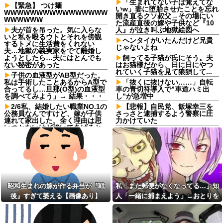
「生まれてない子は覚えてな
【緊急】 つけ麺
いw」妻に堕胎させたことを忘れ
WWWWWWWWWWWWWWWW
開き直るクソ叔父→その場にい
WWWWWW
た流産直後の嫁や子供など『10
夫が首を吊った。気に入らな
人』が泣き叫ぶ地獄絵図へ
いと私を殴るウトとそれを傍観
ヘンタイがいたんだけど兄貴
するトメに生活費をくれない
じゃないよね
夫…地獄の義実家をでて離婚し
ようとしたら…夫にはとんでも
飼ってる子猫が氏にそう。夫
ない秘密があった
はお猫様だから、日に日にやつ
れていく子猫を見て狼狽して...
子供の血液型がAB型だった。
私は手術したことあるからA型で
「抜くに抜けない……」自転
合ってるし…旦那(O型)の血液型
車の青切符導入で”車道ハミ出
を調べてみよう」→ 結果・・・
し”が急増中
2/6私、結婚したい職業NO.1の
【悲報】自民党、飯塚幸三を
公務員なんですけど、嫁が子供
さっさと逮捕するよう警察に圧
連れて家出した。全く理由は思
力かけていた
いつかないけど強いてあげると
【驚愕】インドネシア、[ドラ
すれば母のせいかもしれない。
えもんが16人発見されるｗｗｗ
嫁のせいでアトピー悪化しそう
ｗｗｗｗｗｗ他
→
冷蔵庫あけたらパイナップル
教師「君を心配している人が
があって友人が食ったら、友人
いる」俺「誰ですか？」→紹介
ところのジジイが買ったたくあ
された女性と出会い、まさか結
んだったんだか
婚することになるとは…
昭和生まれの嫁が作る弁当が『戦
私「また郵便がなくなってる…」知
従姉の息子の内定が決まらず
手作りスカートを欲しがる友
旦那の会社に口利きを頼めない
後』すぎて萎える【画像あり】
人「一緒に捕まえよう」→おとりを
人が500円玉を置いて「お釣はい
かと言うお願い。「一応聞いて
らないよ！」と言ってきた。材
仕掛けたら泥奥がまんまと引っかか
みるけど無理だと思うよ」って
料費にも足りないので返したら
言ったらなぜか返答が上から目
り…
「タダで作ってくれるの？」っ
線