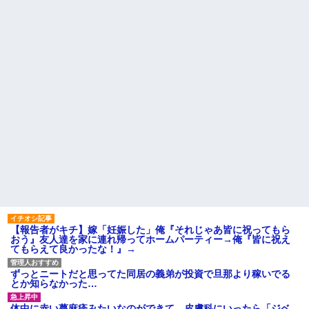
いた挙句、道路に倒れてどえら
いことになってしまうw w w w
w w w
【悲報】ヤニねこで抜けるキ
ャラ、74%が一致してしま
う・・・
お姫様だっこを夢見る肥満な
私、プールである子供達に「肥
満！」「肥満だ！」と騒がれ
た。それは慣れてるので別にい
いが……その後→
【衝撃】 ワイ、保険金2億円と
遺産6000万円を相続したら「こ
う」なった・・・
ハードオフに売っていた4万
4000円のフィギュアがヤバすぎ
るｗｗｗｗｗｗ「こんな高い
の？ｗｗ」「逆に超安い」
私「ちょっと、人の家の金庫
触らないでよ！」キチママ『そ
こに金庫があったから、開けて
【報告者がキチ】嫁「妊娠した」俺『それじゃあ皆に祝ってもら
みようとしただけ☆』義兄「泥
おう』友人達を家に連れ帰ってホームパーティー→俺『皆に祝え
は出てけ！二度と来るな！」結
てもらえて良かったな！』→
果・・・
私「初めて飲む味だけどなん
のお茶？」彼「ちっ！」私「」
ずっとニートだと思ってた同居の義弟が投資で旦那より稼いでる
とか知らなかった…
【GIF】JSのカンチョーワロ
タ
体中に赤い蕁麻疹みたいなのができて、皮膚科にいったら「ジベ