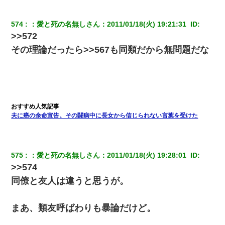
三年働いてたパートを突然クビになった。しかし元職場の主要取
574
：
愛と死の名無しさん
：
2011/01/18(火) 19:21:31 
 ID:
引先のトップが母方の叔父だったので…
>>572
その理論だったら>>567も同類だから無問題だな
【考察】兄嫁急死の1年後、兄が引越すというので手伝いに行った
ら下着が入った引き出しの奥にとんでもないモノを見つけた
嫁が弁護士を連れてきて「悪いと思うなら慰謝料を払って離婚し
ろ」→ 俺「完全に恐喝になってますね」「お前、これが詐欺だっ
て知ってる？」
夫に癌の余命宣告。その闘病中に長女から信じられない言葉を受けた
裁判官「お互いに最後に言いたいことはありますか」バカ夫
「…」A「夫を一発殴らせてほしい」裁判官「どうぞ」
575
：
愛と死の名無しさん
：
2011/01/18(火) 19:28:01 
 ID:
ずっとニートだと思ってた同居の義弟が投資で旦那より稼いでる
とか知らなかった…
>>574
同僚と友人は違うと思うが。
【画像】女の子「お母さん！！私ようやくファッションモデルに
選ばれたの！絶対見に来てね！」→悲しい結果がこれ・・・
まあ、類友呼ばわりも暴論だけど。