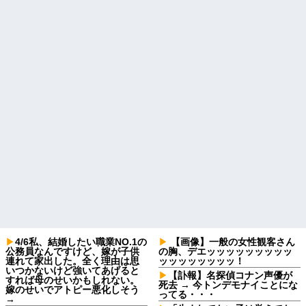
4/6私、結婚したい職業NO.1の
【画像】一般の女性観客さん
公務員なんですけど、嫁が子供
の胸、デエッッッッッッッッッ
連れて家出した。全く理由は思
ッッッッッッッッ！
いつかないけど強いてあげると
【訃報】名探偵コナン声優が
すれば母のせいかもしれない。
死去 → 今トンデモナイことにな
嫁のせいでアトピー悪化しそう
ってる・・・
→