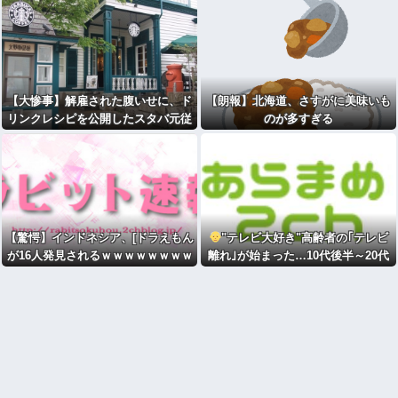
通勤してる俺氏、離婚したい
【大惨事】解雇された腹いせに、ド
【朗報】北海道、さすがに美味いも
リンクレシピを公開したスタバ元従
のが多すぎる
業員 「ゴミ扱いするからこうなる
ｗｗｗｗｗｗ」⇒！
【驚愕】インドネシア、[ドラえもん
"テレビ大好き"高齢者の｢テレビ
が16人発見されるｗｗｗｗｗｗｗｗ
離れ｣が始まった…10代後半～20代
ｗ
の約7割が"ほぼ見ない" [パンナ・コ
ッタ★]