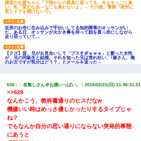
隣室のお婆ちゃん「下階からの異臭に困ってる、今もすっごく臭
い」私「変だなあ～なにも臭わないよ」→ その後。警察『絶対に
窓とドアを開けないで』
近所のお寺に住み込みで手伝いしてる知的障害のオッサンがい
た。ある日、オッサンが火かき棒を持って顔を真っ赤にしながら
走り回っていて…
【クズ】昔、兄がお見合いして「ブスすぎｗｗｗ」と断った女性
が、兄の同級生と結婚。それを知った兄は荒れ狂い、｢嫁さん、俺
のお古ですが気分はどう？」とメールを送った→
テレワーク上司「会議中はカメラ付けろ！」女社員「え、事前連
絡無しは無理」上司「いいから付けろ！」→
630
：
名無しさん＠お腹いっぱい。
：
2016/02/21(日) 21:46:31.51
>>628
ホテルに泊まったんだけど従業員が最悪だった。折角の旅行で何
なんかこう、教科書通りのヒスだなw
故私が怒鳴られなきゃいけなかったのだ
機嫌いい時はめっさ優しかったりするタイプじゃ
ね？
200万を貸したコウトから、追加で400万の申し込み、私「無理。
義弟より娘たちが大事」旦那「娘たちが成人したら別れよう」私
でもなんか自分の思い通りにならない突発的事態
（は？）
にあうと