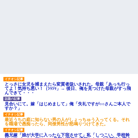
嫁の妹（26歳）がずっとウチに泊まりに来た結果→俺がヤバイｗ
ｗｗｗｗｗｗｗ
夫に癌の余命宣告。その闘病中に長女から信じられない言葉を受
けた
新卒の女性社員に1年半ストーカーされていた。俺「マジで怖い」
上司「話をしてみる」→女性社員「実は10数年前に…」
小2の頃、妹と昼寝してたら家が火事になってて気づくと逃げ場が
なかった。妹を抱き締めて「ﾀﾋんじゃうよ」って泣いてたら…
とっさに女児を捕まえたら変質者扱いされた。母親「あっち行っ
てよ！気持ち悪い！（ｼｯｼｯ」→ 後日、俺を見つけた母親がすっ飛
んできて・・・
居酒屋にて。兄の紹介者「お酒飲みなって」私「未成年なので無
理です！」酷すぎるワードの連発で、耐えきれず店員に5千円を渡
見合いにて。嫁「はじめまして」俺「失礼ですが○○さんご本人で
し「お勘定です。逃がして下さい」その後、録音内容を父に聞か
すか？」
せたら...
最近うちの庭に知らない男の人がしょっちゅう入ってくる。それ
を職場で愚痴ったら、同僚男性が怒鳴りつけてきた。
32歳ワイ、34歳の可愛い女と付き合うも現実を知ってしまい無事
死亡・・・
義兄嫁「娘が大学に入ったら下宿させて」私「しつこい、学校斡