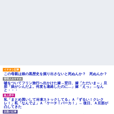
この母親は娘の黒歴史を掘り出さないと死ぬんか？ 死ぬんか？
嘘をついてフリン旅行へ出かけた嫁→翌日、嫁「ただいま～」旦
那「娘がシんだよ。何度も連絡したのに…」嫁「えっ」→なん
と・・・
私「まとめ買いして冷凍ストックしてる」Ａ「ずるい！クレク
レ！」私「なんでよ」Ａ「ケーチ！バーカ！」→ 後日、Ａ旦那が
凸してきた