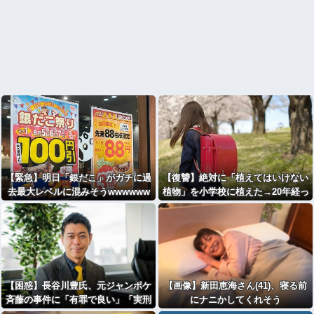
【緊急】明日「銀だこ」がガチに過
【復讐】絶対に「植えてはいけない
去最大レベルに混みそうwwwwww
植物」を小学校に植えた→20年経っ
wwwwwwwwwwwwwwwwwwww
て見に行くと…「！？」衝撃の光景
が・・・
【困惑】長谷川豊氏、元ジャンポケ
【画像】新田恵海さん(41)、寝る前
斉藤の事件に「有罪で良い」「実刑
にナニかしてくれそう
まで出すのが妥当なのかなー」