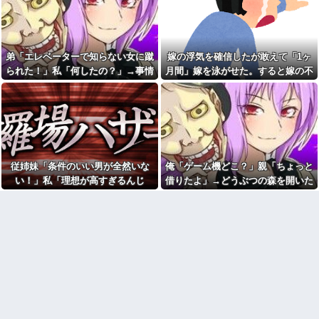
き取ろうとすると「申し訳ない
てきた
い」→嫁が毒を飲まされ子ども
からやる」と拒否…やる気ない
を失ったのに信じてもらえず…
なら引き受けるなよ・・・
私「耳を切られてるんですけ
【衝撃】川口被告(19)に無期懲
ど？」美容師「大した傷じゃな
役 江別大学生殺人事件、19歳
くて良かったですね」→その開
弟「エレベーターで知らない女に蹴
嫁の浮気を確信したが敢えて「1ヶ
で取り返しのつかない代償を背
き直った態度に腹が立ち…
負うことに
られた！」私「何したの？」→事情
月間」嫁を泳がせた。すると嫁の不
退職してしばらく経った頃、
やった事を私に逐一報告して
を聞いた家族全員が「それは自業自
倫がトンデモないことに...
元職場の取引先から連絡が来
「お義姉さん凄いです」と言う
た。話を聞くと納得できない内
得」と呆れてしまい…
まで解放してくれない義兄嫁。
容で…
そんな義兄嫁のこと、今日でさ
【復讐】 絶対に「植えてはい
らに嫌いになりました。その理
けない植物」を小学校に植えた
由→
→20年経って見に行くと…
主人の通帳を見たら、１０年
「！？」衝撃の光景が・・・
間仕送りしている女性がいた。
従姉妹「条件のいい男が全然いな
俺「ゲーム機どこ？」親「ちょっと
トメ「この子は義実家の顔じ
主人に問い詰めたら、白状して...
ゃない！嫁が義妹旦那とフリン
い！」私「理想が高すぎるんじ
借りたよ」→どうぶつの森を開いた
100均のレジで「白ありません
したのよ！」私「DNA鑑定しま
か？」と質問し、列をストップ
ゃ…？」→婚活の愚痴を聞き続けた
瞬間、村が大変なことになってい
す？」義妹旦那「もちろんで
させてニヤニヤする迷惑サラリ
す」→結果…
結果…
て…
ーマン！並んでいる客の苛立ち
岡田斗司夫「人間の本音とし
を楽しむ底意地の悪さに激怒
てブサイクを見たら不愉快にな
母が兄一家にお米を送って
る。この責任をどうとるんだ」
る。それを兄嫁がご近所さんに
カフェで長時間パソコン弄っ
売ってた。私「お母さんい
ている奴の正体
る？」甥「お米の配達に行って
る」私「？配達？」姪「それ言
【画像】俺たちの姫、佳子さ
っちゃダメなんだよ！」ガチャ
まのお気に入りのドレスがこち
らです←コレは可愛過ぎるw w
盆正月に夫の実家に長時間滞
w w w w w w
在しなきゃいけないのが苦痛。