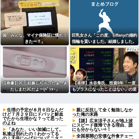
国「みんな、マイナ保険証に慣れて
巨乳女さん「この度、Tiffanyの婚約
きたー？」
指輪を貰いました。結婚しました。
弱男息してる？？」
【画像】JC「妊娠しちゃったぁ…あ
【卓球】水谷隼氏、投資8年「一度
たしまだJCだよー(ﾊﾟｼｬｰ」
もプラスになったことはない」の逆
億り人生活 「1日違えば億稼げると
きも何回もあった」
生理の予定が８月６日なんだ
親に反抗して全く勉強しなか
けど７月２９日にドバッと鮮血
った俺の末路
でたから生理かな？って思った
【謎】広末涼子さんが地上波
のよね
にスピード復帰できる理由、誰
「あなた、いい加減にして。
にも分からない⇒！
私達は別れたの！わかってる
全国展開の安価な外食チェー
の！天井にへばりついてニタニ