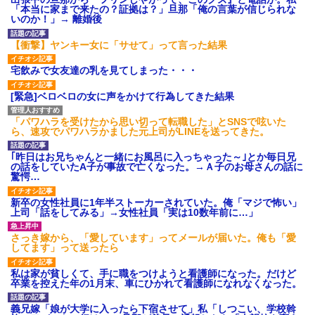
ション鳴らしてんだ！降りてこ
「本当に家まで来たの？証拠は？」旦那「俺の言葉が信じられな
いよ！」と怒鳴りだし...
いのか！」→ 離婚後
【衝撃】報酬100万円超の治験
募集がこちらｗｗｗｗｗ(※画像
【衝撃】ヤンキー女に「サせて」って言った結果
あり)
【ネット騒然】惨殺されたタ
宅飲みで女友達の乳を見てしまった・・・
ワマン頂き女子のこの動画、す
げえええええｗｗｗｗｗｗｗｗ
ｗｗｗ
[緊急]ベロベロの女に声をかけて行為してきた結果
【愕然】白のクラウン俺氏、
高速道路左車線を制限速度で走
「パワハラを受けたから思い切って転職した」とSNSで呟いた
った結果wwwwwwwwwwww
ら、速攻でパワハラかました元上司がLINEを送ってきた。
百年の恋12-899 食べた量を
張り合ってくる
｢昨日はお兄ちゃんと一緒にお風呂に入っちゃった～｣とか毎日兄
【悲報】佐藤輝明・・・２軍
の話をしていたA子が事故で亡くなった。→Ａ子のお母さんの話に
でも盛大にやらかす←あまり悲
驚愕…
しませないでくれ
新卒の女性社員に1年半ストーカーされていた。俺「マジで怖い」
上司「話をしてみる」→女性社員「実は10数年前に…」
さっき嫁から、「愛しています」ってメールが届いた。俺も「愛
してます」って送ったら
私は家が貧しくて、手に職をつけようと看護師になった。だけど
卒業を控えた年の1月末、車にひかれて看護師になれなくなった。
義兄嫁「娘が大学に入ったら下宿させて」私「しつこい、学校斡