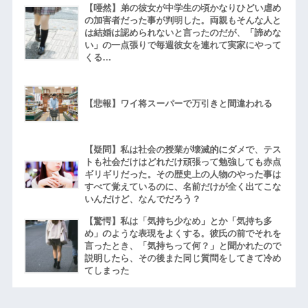
【唖然】弟の彼女が中学生の頃かなりひどい虐め
の加害者だった事が判明した。両親もそんな人と
は結婚は認められないと言ったのだが、「諦めな
い」の一点張りで毎週彼女を連れて実家にやって
くる…
【悲報】ワイ将スーパーで万引きと間違われる
【疑問】私は社会の授業が壊滅的にダメで、テス
トも社会だけはどれだけ頑張って勉強しても赤点
ギリギリだった。その歴史上の人物のやった事は
すべて覚えているのに、名前だけが全く出てこな
いんだけど、なんでだろう？
【驚愕】私は「気持ち少なめ」とか「気持ち多
め」のような表現をよくする。彼氏の前でそれを
言ったとき、「気持ちって何？」と聞かれたので
説明したら、その後また同じ質問をしてきて冷め
てしまった