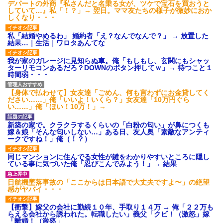
デパートの外商『私さんだと名乗る女が、ツケで宝石を買おうと
していて…』私「！？」→ 翌日。ママ友たちの様子が微妙におか
しくなり・・・
私「結婚やめるわ」 婚約者「え？なんでなんで？」 → 放置した
結果…｜生活｜ワロタあんてな
我が家のガレージに見知らぬ車。俺「もしもし、玄関にもシャッ
ターリモコンあるだろ？DOWNのボタン押してｗ」→ 待つこと１
時間弱・・・
【身体で払わせて】女友達「ごめん、何も言わずにお金貸してく
ださい……」俺「いいよ！いくら？」女友達「10万円ぐら
い……」俺「ほい！10万！」→
新築の家で。クラクラするくらいの「白粉の匂い」が鼻につくも
嫁＆娘「そんな匂いしない…」ある日、友人奥「素敵なアンティ
ークですね！」俺（！？）
同じマンションに住んでる女性が鍵をわかりやすいところに隠し
ている事に気づいた俺「忍びこんでみよう！」→ 結果
日航機墜落事故の「ここからは日本語で大丈夫ですよ〜」の絶望
感がヤバイ・・・
【衝撃】嫁父の会社に勤続１０年、手取り１４万 → 俺「２２万も
らえる会社から誘われた。転職したい」義父「クビ！（激怒」嫁
「離婚！（激怒」