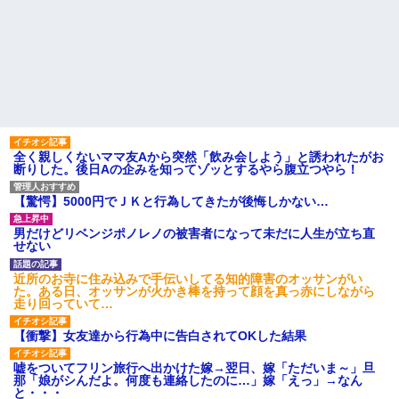
小学生の妹が20代の弟とチューしてるのに、見て見ぬふりの親を
見てから実家を出た。それから15年、妹が弟の子を妊娠したらし
くもう堕胎できない月なんだと母から連絡がきた…｜生活｜ワロ
タあんてな
中途採用のAが部長から呼び出された。Aはヘラヘラと部屋に入っ
ていき、1時間後に号泣しながら出てきて…
全く親しくないママ友Aから突然「飲み会しよう」と誘われたがお
断りした。後日Aの企みを知ってゾッとするやら腹立つやら！
【復讐】義兄嫁「生活費、足りない分を貸してほしい」私「貸す
わけないでしょｗｗｗｗ」→ 理由を話したら泣き出して・・私
【驚愕】5000円でＪＫと行為してきたが後悔しかない…
（あまりにも希望通り）
男だけどリベンジポノレノの被害者になって未だに人生が立ち直
せない
父親がくも膜下出血で突然ﾀﾋ。→母の貯金が0なことが判明。→母
「私を家に置いてほしい、どうか見捨てないで(土下座」俺・嫁
近所のお寺に住み込みで手伝いしてる知的障害のオッサンがい
「…」
た。ある日、オッサンが火かき棒を持って顔を真っ赤にしながら
走り回っていて…
新築の家で。クラクラするくらいの「白粉の匂い」が鼻につくも
【衝撃】女友達から行為中に告白されてOKした結果
嫁＆娘「そんな匂いしない…」ある日、友人奥「素敵なアンティ
ークですね！」俺（！？）
嘘をついてフリン旅行へ出かけた嫁→翌日、嫁「ただいま～」旦
那「娘がシんだよ。何度も連絡したのに…」嫁「えっ」→なん
と・・・