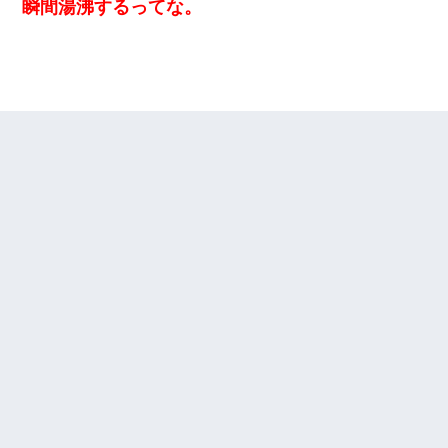
瞬間湯沸するってな。
ミスした新人(
)に冗談で「行為させてくれたら許してあげる」
って言ったら・・・
姉旦那の友達「ほんとのパパだよ～」私のお腹を触ってほざく。
→思わず手を叩いて振り払ったら…
旦那の元嫁「離婚したとはいえ、私が本来の妻。許可なく結婚す
るなんてどういう神経してるの？離婚届を記入して持って来い」
→笑いが止まらなくなり・・・
【画像】女上司(30)「終電なくなったね…部屋くる？」ワイ「行
きます！」
嘘をついてフリン旅行へ出かけた嫁→翌日、嫁「ただいま～」旦
那「娘がシんだよ。何度も連絡したのに…」嫁「えっ」→なん
と・・・
【まぬけ】夫「離婚だ！」私「わかった。で？」夫「慰謝料
だ！」私「いいけど弁護士通して。私も請求する」夫「」
妻が亡くなったんだけど正直ガチで嬉しい