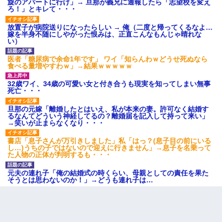
旋のアパートに行け」→ 旦那が義兄に通報したら「志望校を変え
ろ！」とキレて・・・
同じマンションに住んでる女性が鍵をわかりやすいところに隠し
ている事に気づいた俺「忍びこんでみよう！」→ 結果
放置子が病院送りになったらしい → 俺（二度と帰ってくるなよ…
嫁を半身不随にしやがった恨みは、正直こんなもんじゃ晴れな
い）
元夫の連れ子「俺の結婚式の時くらい、母親としての責任を果た
そうとは思わないのか！」→どうも連れ子は…
医者「糖尿病で余命1年です」 ワイ「知らんわｗどうせ死ぬなら
食べる量増やすわｗ」→結果ｗｗｗｗｗ
出張中の旦那から『フリンしやがって、このクズ』と電話が。私
32歳ワイ、34歳の可愛い女と付き合うも現実を知ってしまい無事
「本当に家まで来たの？証拠は？」旦那「俺の言葉が信じられな
死亡・・・
いのか！」→ 離婚後
旦那の元嫁「離婚したとはいえ、私が本来の妻。許可なく結婚す
るなんてどういう神経してるの？離婚届を記入して持って来い」
旦那の元カノをSNSで探して写真を保存して顔面評価スレで写真
→笑いが止まらなくなり・・・
を晒してた。ほとんどがブスという評価の中で二人ほど意外に好
評価で苦々しく思った
書店「息子さんが万引きしました」私「はっ？(息子目の前にいる
し…)うちの子ではないので迎えに行きません」→息子を名乗って
た人物の正体が判明するも・・・
13歳娘が元嫁のところから逃げてきた。どう扱ったらいいのかわ
からない
元夫の連れ子「俺の結婚式の時くらい、母親としての責任を果た
そうとは思わないのか！」→どうも連れ子は…
友人「酒の勢いで女先輩をホテルに連れ込んだｗｗｗｗｗ」俺
「…」