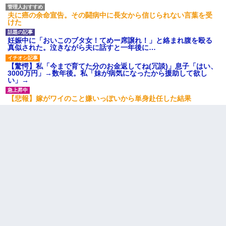
妻「ずっと好きだった人と一緒になりたいから、わかれてくださ
い」→離婚後、娘と実家で生活してると…
夫に癌の余命宣告。その闘病中に長女から信じられない言葉を受
けた
「お前の父ちゃんは自宅警備員」とかからかわれたけど、実はと
妊娠中に「おいこのブタ女！てめー席譲れ！」と絡まれ腹を殴る
んでもない仕事に就いていた
真似された。泣きながら夫に話すと一年後に…
【驚愕】私「今まで育てた分のお金返してね(冗談)」息子「はい、
宅飲みで女友達の乳を見てしまった・・・
3000万円」→数年後。私「妹が病気になったから援助して欲し
い」→
妊娠中に「おいこのブタ女！てめー席譲れ！」と絡まれ腹を殴る
【悲報】嫁がワイのこと嫌いっぽいから単身赴任した結果
真似された。泣きながら夫に話すと一年後に…
転職先が決まったので退職の意思を伝えたら。上司「無責任」
「簡単には辞めさせない」私（どうせ辞めるし…）→ 思いっきり
反論をしてみた
アパートのドアに『ハンザイ者！この人はさいあくの人です』と
張り紙が！大家「面倒はごめんだよ」私「はあ」→警察に行き、
見回りで犯人が捕まったが、それが…｜生活｜ヌルポあんてな
ＤＮＡ検査『血縁関係０％』旦那「やっぱり托卵だったんだ…」
嫁「本当に身に覚えがない」「なにかの間違いだ！取り違え
だ！」→ 嫁「あっ」