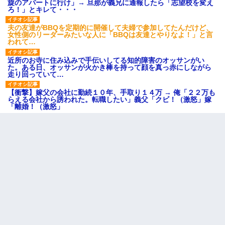
旋のアパートに行け」→ 旦那が義兄に通報したら「志望校を変え
ろ！」とキレて・・・
夫の友達がBBQを定期的に開催して夫婦で参加してたんだけど、
女性側のリーダーみたいな人に「BBQは友達とやりなよ！」と言
われて…
近所のお寺に住み込みで手伝いしてる知的障害のオッサンがい
た。ある日、オッサンが火かき棒を持って顔を真っ赤にしながら
走り回っていて…
【衝撃】嫁父の会社に勤続１０年、手取り１４万 → 俺「２２万も
らえる会社から誘われた。転職したい」義父「クビ！（激怒」嫁
「離婚！（激怒」