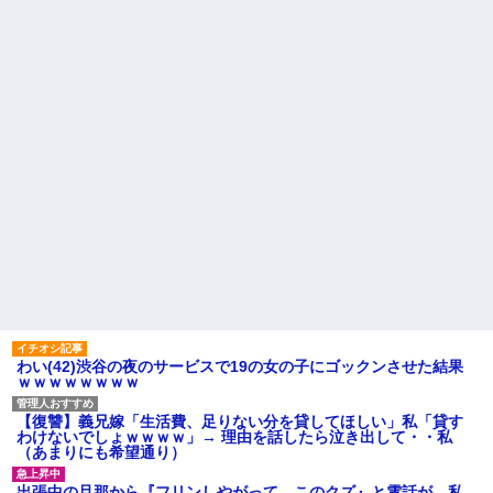
私「貴方は私の実家を早々に退
【超悲報】明日花キララさ
散する。私もそうしていいは
ん、専門家からあまりにも非情
ず」夫「それは男だから許され
な一言を告げられる
ること。女は許されない」
【画像】令和最新版の宇垣美
同窓会で実験、「俺が青年実
里さん←こう言うのでいいんだ
業家だったら女の子はどういう
よが目一杯詰まってると話題にw
反応をするか」
w w w w w w w w
【切実】夫に無理と言われた
姉「下着に違和感がある！イ
私の7年の無視生活、その理由が
タズラしたでしょ！？」俺「し
コレｗｗｗ
てないよ」←姉が寝ている間に
イタズラしたと勘違いされてい
主な税金の成り立ちを調べて
るのだが・・・
みたよ
ハードオフに売っていた4万
4000円のフィギュアがヤバすぎ
るｗｗｗｗｗｗ「こんな高い
の？ｗｗ」「逆に超安い」
私「ちょっと、人の家の金庫
触らないでよ！」キチママ『そ
こに金庫があったから、開けて
みようとしただけ☆』義兄「泥
は出てけ！二度と来るな！」結
わい(42)渋谷の夜のサービスで19の女の子にゴックンさせた結果
果・・・
ｗｗｗｗｗｗｗｗ
私「初めて飲む味だけどなん
のお茶？」彼「ちっ！」私「」
【復讐】義兄嫁「生活費、足りない分を貸してほしい」私「貸す
【GIF】JSのカンチョーワロ
わけないでしょｗｗｗｗ」→ 理由を話したら泣き出して・・私
タ
（あまりにも希望通り）
後続車にクラクションを鳴ら
され彼氏が逆切れ。「何クラク
出張中の旦那から『フリンしやがって、このクズ』と電話が。私