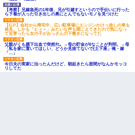
【考察】兄嫁急死の1年後、兄が引越すというので手伝いに行った
ら下着が入った引き出しの奥にとんでもないモノを見つけた
【GJ!】会社から帰宅中、広い駐車場にエンジンかけっ放しの車を
発見。しかも「ヒィ～」みたいな声も聞こえてきたので気になっ
て近寄ったら女の子がおっさんの下敷きになってた
父親がくも膜下出血で突然ﾀﾋ。→母の貯金が0なことが判明。→母
「私を家に置いてほしい、どうか見捨てないで(土下座」俺・嫁
「…」
今日夫の実家に泊ったんだけど、朝起きたら股間がなんかモッコ
リしてた