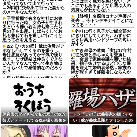
ンには全く魅力を感じない。ど
タ笑ってないで出て行って！」
こにでもあるような店選ぶ人の
←2年前に突然出て行った妻から
気持ちがわからない
のメールなんだが…
【訃報】名探偵コナン声優が
子宝祈願で有名な神社にお参
死去 → 今トンデモナイことにな
りに行った時、女の子が生まれ
ってる・・・
るという赤い石を持ち帰ったら
男の子を出産。しばらくしてお
釣りに行く息子がご飯全部お
礼も兼ねて石を返しに行こうと
にぎりにしてくれた。わずかに
思って石を見ると…
ビオレ薬用ハンドソープの匂い
がする
2/2【バカの壁】嫁は俺母がア
ポなし凸してくるのを嫌うし、
亡き叔母の遺書「実は17年前
母は悪意があってか平気で繰り
に従兄弟と赤ちゃんを交換し
返す。なぜ嫁姑は仲良くできな
た」全員で家族会議を開いた結
いんだ？なんで女って生き物は
果、拍子抜けするほど〇〇な展
こうもバカで感情的なのだろう
開を迎えて婚約者呆然←家族の
か？
絆が深すぎて修羅場にならんか
った
男が船室のベッドで寝ようと
していた。…えっ？あなたは誰
パートの面接で号泣しながら
ですか？→ 見知らぬひとがいる
「ここもダメだったらもう食べ
んだが…
ていけないんです」って熱弁し
てた人がいた
ママ友に久しぶりにＬＩＮＥ
したら「子供二人とも私立に通
理想と現実#2
わせたら2000万円くらいかかっ
理想と現実#2
ちゃう」と自慢された
保育園のママさんが私の双子の妹が
トメ「この子は義実家の顔じゃな
『暗黒騎士ガイア』って今思
俺の宝物であるマンガを無断
えば微妙なカードだよな他
彼氏とデートしてる盗み撮り画像を
い！嫁が義妹旦那とフリンしたの
で彼女が捨てた。なので彼女を
精神的に追い詰めた結果
「やりますよ！」と返事だけ
見せて「あとはわかるよね？とりあ
よ！」私「DNA鑑定します？」義妹
は一丁前なのに全く動かない職
母「事故だったのよ」家族
えず5万を家に持ってきて」と脅し
旦那「もちろんです」→結果…
場の無能、催促しても放置→引
「母さんがわざとやるはずな