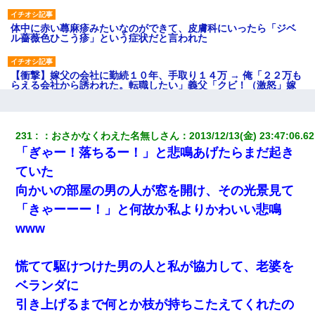
体中に赤い蕁麻疹みたいなのができて、皮膚科にいったら「ジベ
ル薔薇色ひこう疹」という症状だと言われた
【衝撃】嫁父の会社に勤続１０年、手取り１４万 → 俺「２２万も
らえる会社から誘われた。転職したい」義父「クビ！（激怒」嫁
「離婚！（激怒」
父が他界→父のフリン相手『どうか相続を放棄して下さい、昔の
231
：
おさかなくわえた名無しさん
：
2013/12/13(金) 23:47:06.62
ことは謝ります。ごめんなさい…』私「お子さんはフリン略奪婚
「ぎゃー！落ちるー！」と悲鳴あげたらまだ起き
って知ってるの？」相手『 』結果→
ていた
我が家のガレージに見知らぬ車。俺「もしもし、玄関にもシャッ
向かいの部屋の男の人が窓を開け、その光景見て
ターリモコンあるだろ？DOWNのボタン押してｗ」→ 待つこと１
「きゃーーー！」と何故か私よりかわいい悲鳴
時間弱・・・
www
小学生の息子が急に様子がおかしくなった。私「理由を聞いても
『わかんない！』って怒鳴り付けてくるし、困っってる」旦那
「話してみるよ」→ 後日・・・
慌てて駆けつけた男の人と私が協力して、老婆を
ベランダに
妊娠中に「おいこのブタ女！てめー席譲れ！」と絡まれ腹を殴る
引き上げるまで何とか枝が持ちこたえてくれたの
真似された。泣きながら夫に話すと一年後に…