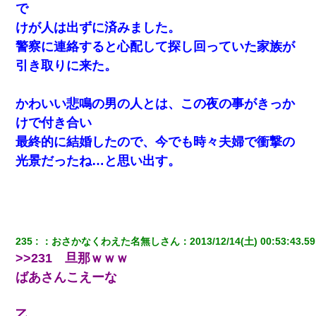
で
けが人は出ずに済みました。
妻が亡くなったんだけど正直ガチで嬉しい
警察に連絡すると心配して探し回っていた家族が
引き取りに来た。
ナンパにほいほい付いていった私、地獄に落ちる
かわいい悲鳴の男の人とは、この夜の事がきっか
元旦那から復縁要請。息子「最新型のiPhoneも買えない貧乏は嫌
だ、再婚して」私「なら父親と暮らせ」息子「やった＾＾」私
けで付き合い
（もう手遅れだったんだな…）
最終的に結婚したので、今でも時々夫婦で衝撃の
光景だったね…と思い出す。
テレワーク上司「会議中はカメラ付けろ！」女社員「え、事前連
絡無しは無理」上司「いいから付けろ！」→
同じマンションに住んでる女性が鍵をわかりやすいところに隠し
ている事に気づいた俺「忍びこんでみよう！」→ 結果
235
：
おさかなくわえた名無しさん
：
2013/12/14(土) 00:53:43.59
>>231 旦那ｗｗｗ
13歳娘が元嫁のところから逃げてきた。どう扱ったらいいのかわ
からない
ばあさんこえーな
私「結婚やめるわ」 婚約者「え？なんでなんで？」 → 放置した
乙
結果…｜生活｜ワロタあんてな