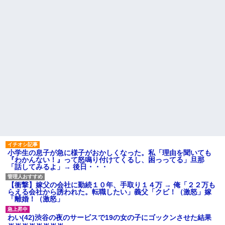
小学生の息子が急に様子がおかしくなった。私「理由を聞いても
『わかんない！』って怒鳴り付けてくるし、困っってる」旦那
「話してみるよ」→ 後日・・・
【衝撃】嫁父の会社に勤続１０年、手取り１４万 → 俺「２２万も
らえる会社から誘われた。転職したい」義父「クビ！（激怒」嫁
「離婚！（激怒」
わい(42)渋谷の夜のサービスで19の女の子にゴックンさせた結果
ｗｗｗｗｗｗｗｗ