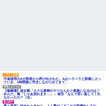
引き取らなきゃいけないんだ...
私「えっ」
家族が車停める所は石畳でそ
盆正月に夫の実家に長時間滞
こには２台家族の車停めてたん
在しなきゃいけないのが苦痛。
だけど、中庭の芝生上に知らな
私「貴方は私の実家を早々に退
い車が4台停まっていた 父が運転
散する。私もそうしていいは
手捕まえ「芝生を弁償して...
ず」夫「それは男だから許され
ること。女は許されない」
【画像】 北海道、推定300kg
のヒグマ登場ｗｗｗｗｗｗｗｗ
同窓会で実験、「俺が青年実
ｗｗｗｗｗｗｗｗｗｗｗｗ
業家だったら女の子はどういう
反応をするか」
ハードオフに売っていた4万
4000円のフィギュアがヤバすぎ
【切実】夫に無理と言われた
るｗｗｗｗｗｗ「こんな高い
私の7年の無視生活、その理由が
の？ｗｗ」「逆に超安い」
コレｗｗｗ
私「ちょっと、人の家の金庫
44歳無職です。精神科に通院
触らないでよ！」キチママ『そ
中で生活保護を受けてます。妻
こに金庫があったから、開けて
に酷いことばかりしたので離婚
みようとしただけ☆』義兄「泥
されそうです。「働くから」
は出てけ！二度と来るな！」結
「心を入れ替えるから」と言っ
果・・・
ても信じてもらえません。助け
て
私「初めて飲む味だけどなん
のお茶？」彼「ちっ！」私「」
先生から電話があったんだけ
中途採用のAが部長から呼び出された。Aはヘラヘラと部屋に入っ
ど、「～とか～」「～とか考え
ていき、1時間後に号泣しながら出てきて…
【GIF】JSのカンチョーワロ
て～」と何度も言ってたのが耳
タ
に残ってしまった
後続車にクラクションを鳴ら
【修羅場】彼女親「カスな家柄のヤツなんかと家族になるのはご
主な税金の成り立ちを調べて
され彼氏が逆切れ。「何クラク
めんだ」俺「じゃあ別れます…」→ 彼女「なんで言い返してくれ
みたよ
ション鳴らしてんだ！降りてこ
なかったの？（泣」
いよ！」と怒鳴りだし...
【衝撃】報酬100万円超の治験
妻と同居し始めたときから、よく妻が「どこかで音漏れしてな