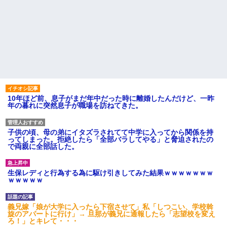
10年ほど前、息子がまだ年中だった時に離婚したんだけど、一昨
年の暮れに突然息子が職場を訪ねてきた。
子供の頃、母の弟にイタズラされてて中学に入ってから関係を持
ってしまった。拒絶したら「全部バラしてやる」と脅迫されたの
で両親に全部話した。
生保レディと行為する為に駆け引きしてみた結果ｗｗｗｗｗｗｗ
ｗｗｗｗｗ
義兄嫁「娘が大学に入ったら下宿させて」私「しつこい、学校斡
旋のアパートに行け」→ 旦那が義兄に通報したら「志望校を変え
ろ！」とキレて・・・