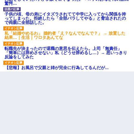
驚愕…
子供の頃、母の弟にイタズラされてて中学に入ってから関係を持
ってしまった。拒絶したら「全部バラしてやる」と脅迫されたの
で両親に全部話した。
私「結婚やめるわ」 婚約者「え？なんでなんで？」 → 放置した
結果…｜生活｜ワロタあんてな
転職先が決まったので退職の意思を伝えたら。上司「無責任」
「簡単には辞めさせない」私（どうせ辞めるし…）→ 思いっきり
反論をしてみた
【悲報】お風呂で父親と姉が完全に行為してるんだが...