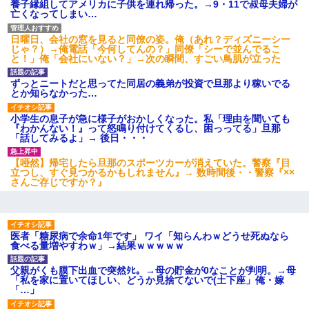
養子縁組してアメリカに子供を連れ帰った。→9・11で叔母夫婦が
んでもない仕事に就いていた
亡くなってしまい…
日曜日、会社の窓を見ると同僚の姿。俺（あれ？ディズニーシー
父親がくも膜下出血で突然ﾀﾋ。→母の貯金が0なことが判明。→母
じゃ？）→俺電話「今何してんの？」同僚「シーで並んでるこ
「私を家に置いてほしい、どうか見捨てないで(土下座」俺・嫁
と！」俺「会社にいない？」→次の瞬間、すごい鳥肌が立った
「…」
ずっとニートだと思ってた同居の義弟が投資で旦那より稼いでる
とか知らなかった…
彼氏の家に泊まる事になり、ゲームで盛り上がってさぁ寝よう！
と電気を消すとミシッって音が…彼「ちょっと待ってて」→勢い
小学生の息子が急に様子がおかしくなった。私「理由を聞いても
よくドアを開けるとなんと…
『わかんない！』って怒鳴り付けてくるし、困っってる」旦那
「話してみるよ」→ 後日・・・
【悲報】お風呂で父親と姉が完全に行為してるんだが...
【唖然】帰宅したら旦那のスポーツカーが消えていた。警察『目
立つし、すぐ見つかるかもしれません』→ 数時間後・・警察『××
さんご存じですか？』
婚活パーティーでよく会う美女がいた。こんな完璧な容姿を持っ
てしても結婚て難しいんだなぁ…と思ってた
医者「糖尿病で余命1年です」 ワイ「知らんわｗどうせ死ぬなら
彼女(美人女医)にネックレスをプレゼント。「こんな安物を渡すく
食べる量増やすわｗ」→結果ｗｗｗｗｗ
らいなら、渡さないほうがマシだからね」→ ６０万したと話した
ら・・・
父親がくも膜下出血で突然ﾀﾋ。→母の貯金が0なことが判明。→母
「私を家に置いてほしい、どうか見捨てないで(土下座」俺・嫁
「…」
何年か前に妹は離婚している。当時生まれた姪が義弟の子じゃな
かったため妹有責での離婚になり…