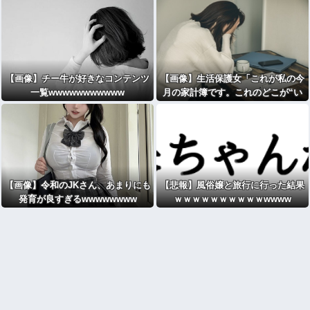
【画像】チー牛が好きなコンテンツ
【画像】生活保護女「これが私の今
一覧wwwwwwwwwww
月の家計簿です。これのどこが“い
い思い”してるんですか･･････？」
⇒！！
【画像】令和のJKさん、あまりにも
【悲報】風俗嬢と旅行に行った結果
発育が良すぎるwwwwwwww
ｗｗｗｗｗｗｗｗｗｗwwww