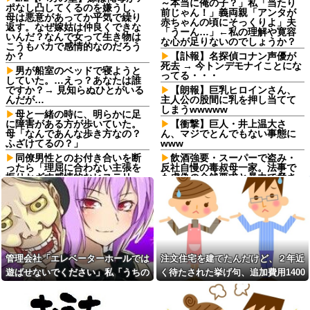
～本当に俺の子？」私「当たり
ポなし凸してくるのを嫌うし、
前じゃん！」義両親「アンタが
母は悪意があってか平気で繰り
赤ちゃんの頃にそっくりよ」夫
返す。なぜ嫁姑は仲良くできな
「うーん…」←私の理解や寛容
いんだ？なんで女って生き物は
な心が足りないのでしょうか？
こうもバカで感情的なのだろう
か？
【訃報】名探偵コナン声優が
死去 → 今トンデモナイことにな
男が船室のベッドで寝ようと
ってる・・・
していた。…えっ？あなたは誰
ですか？→ 見知らぬひとがいる
【朗報】巨乳ヒロインさん、
んだが…
主人公の股間に乳を押し当てて
しまうwwwww
母と一緒の時に、明らかに足
に障害がある方が歩いていた。
【衝撃】巨人・井上温大さ
母「なんであんな歩き方なの？
ん、マジでとんでもない事態に
ふざけてるの？」
www
同僚男性とのお付き合いを断
飲酒強要・スーパーで盗み・
ったら「理屈に合わない主張を
反社自慢の毒叔母一家。法事で
振りかざす感情的なヒステリー
も虚偽の金銭要求と暴力で脅さ
女」と言いふらされて・・・
れトラウマに…祖母の死をきっ
かけに恐怖の親戚と「永久絶
退職してしばらく経った頃、
縁」を決意←自分の身の安全を
元職場の取引先から連絡が来
最優先にして大正解
た。話を聞くと納得できない内
容で…
飲酒強要・スーパーで盗み・
反社自慢の毒叔母一家。法事で
義両親「空き家になるし住ん
も虚偽の金銭要求と暴力で脅さ
でいいよ」私たち「じゃあお言
管理会社「エレベーターホールでは
注文住宅を建てたんだけど、２年近
れトラウマに…祖母の死をきっ
葉に甘えて…」→引っ越した途
かけに恐怖の親戚と「永久絶
遊ばせないでください」私「うちの
く待たされた挙げ句、追加費用1400
端、予想外の出来事が待ってい
縁」を決意←自分の身の安全を
て…
子じゃないんですけど…」→まさか
万請求された。流石におかしいよ
最優先にして大正解
予定より早めに家に帰宅。リ
の展開になり…
ね？
コインランドリーで私物の乾
ビングに「裸の嫁」と男がい