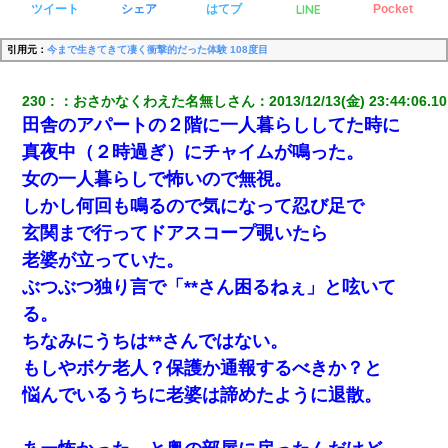
LINE
ツイート
シェア
はてブ
Pocket
引用元：
今まで生きてきて凄く衝撃的だった体験 108度目
230
：
おさかなくわえた名無しさん
：
2013/12/13(金) 23:44:06.10
田舎のアパートの２階に一人暮らししてた時に
真夜中（２時過ぎ）にチャイムが鳴った。
女の一人暮らしで怖いので無視。
しかし何回も鳴るので気になって忍び足で
玄関まで行ってドアスコープ覗いたら
老婆が立っていた。
ぶつぶつ独り言で「**さん困るねぇ」と呟いて
る。
ちなみにうちは**さんではない。
もしやボケ老人？保護か通報するべきか？と
悩んでいるうちに老婆は諦めたように退散。