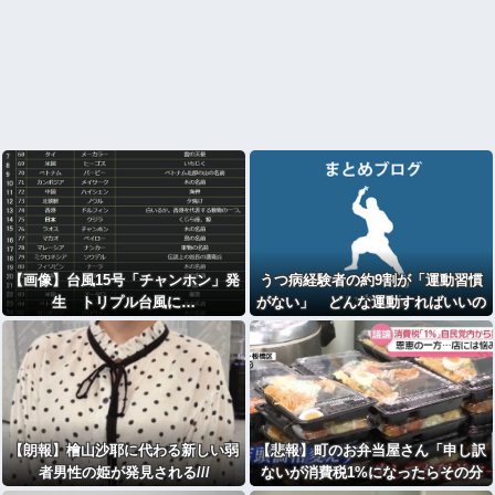
【画像】台風15号「チャンホン」発
うつ病経験者の約9割が「運動習慣
生 トリプル台風に…
がない」 どんな運動すればいいの
さ？
【朗報】檜山沙耶に代わる新しい弱
【悲報】町のお弁当屋さん「申し訳
者男性の姫が発見される///
ないが消費税1%になったらその分
商品代を値上げするわ」