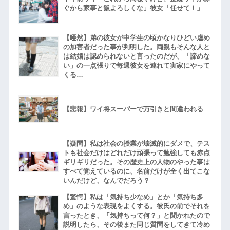
ぐから家事と飯よろしくな」彼女「任せて！」
【唖然】弟の彼女が中学生の頃かなりひどい虐め
の加害者だった事が判明した。両親もそんな人と
は結婚は認められないと言ったのだが、「諦めな
い」の一点張りで毎週彼女を連れて実家にやって
くる…
【悲報】ワイ将スーパーで万引きと間違われる
【疑問】私は社会の授業が壊滅的にダメで、テス
トも社会だけはどれだけ頑張って勉強しても赤点
ギリギリだった。その歴史上の人物のやった事は
すべて覚えているのに、名前だけが全く出てこな
いんだけど、なんでだろう？
【驚愕】私は「気持ち少なめ」とか「気持ち多
め」のような表現をよくする。彼氏の前でそれを
言ったとき、「気持ちって何？」と聞かれたので
説明したら、その後また同じ質問をしてきて冷め