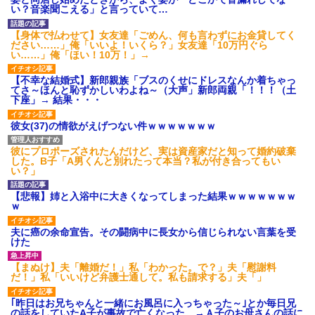
募集がこちらｗｗｗｗｗ(※画像
い？音楽聞こえる」と言っていて…
あり)
【ネット騒然】惨殺されたタ
【身体で払わせて】女友達「ごめん、何も言わずにお金貸してく
ワマン頂き女子のこの動画、す
ださい……」俺「いいよ！いくら？」女友達「10万円ぐら
げえええええｗｗｗｗｗｗｗｗ
い……」俺「ほい！10万！」→
ｗｗｗ
【愕然】白のクラウン俺氏、
【不幸な結婚式】新郎親族「ブスのくせにドレスなんか着ちゃっ
高速道路左車線を制限速度で走
てさ～ほんと恥ずかしいわよね～（大声」新郎両親「！！！（土
った結果wwwwwwwwwwww
下座」→ 結果・・・
百年の恋12-899 食べた量を
張り合ってくる
彼女(37)の情欲がえげつない件ｗｗｗｗｗｗｗ
【悲報】佐藤輝明・・・２軍
でも盛大にやらかす←あまり悲
彼にプロポーズされたんだけど、実は資産家だと知って婚約破棄
しませないでくれ
した。B子「A男くんと別れたって本当？私が付き合ってもい
い？」
【悲報】姉と入浴中に大きくなってしまった結果ｗｗｗｗｗｗｗ
ｗ
夫に癌の余命宣告。その闘病中に長女から信じられない言葉を受
けた
【まぬけ】夫「離婚だ！」私「わかった。で？」夫「慰謝料
だ！」私「いいけど弁護士通して。私も請求する」夫「」
｢昨日はお兄ちゃんと一緒にお風呂に入っちゃった～｣とか毎日兄
の話をしていたA子が事故で亡くなった。→Ａ子のお母さんの話に