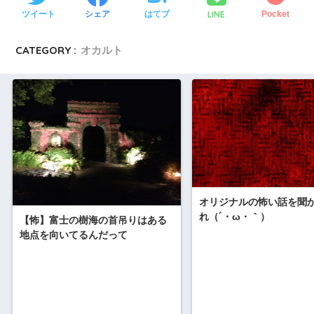
LINE
ツイート
シェア
はてブ
Pocket
CATEGORY :
オカルト
オリジナルの怖い話を聞
れ（´・ω・｀）
【怖】富士の樹海の首吊りはある
地点を向いてるんだって