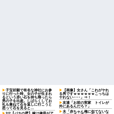
子宝祈願で有名な神社にお参
【画像】女さん「これがヤれ
りに行った時、女の子が生まれ
る男ですｗｗｗｗｗｗこっちは
るという赤い石を持ち帰ったら
ヤれない････」⇒！
男の子を出産。しばらくしてお
友達「お前の実家 トイレが
礼も兼ねて石を返しに行こうと
外にあるんだろ？」
思って石を見ると…
夫「赤ちゃん俺に似てないな
2/2【バカの壁】嫁は俺母がア