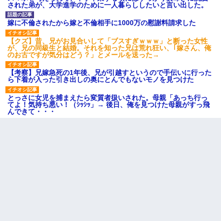
された弟が、大学進学のために一人暮らししたいと言い出した。
嫁に不倫されたから嫁と不倫相手に1000万の慰謝料請求した
【クズ】昔、兄がお見合いして「ブスすぎｗｗｗ」と断った女性
が、兄の同級生と結婚。それを知った兄は荒れ狂い、｢嫁さん、俺
のお古ですが気分はどう？」とメールを送った→
【考察】兄嫁急死の1年後、兄が引越すというので手伝いに行った
ら下着が入った引き出しの奥にとんでもないモノを見つけた
とっさに女児を捕まえたら変質者扱いされた。母親「あっち行っ
てよ！気持ち悪い！（ｼｯｼｯ」→ 後日、俺を見つけた母親がすっ飛
んできて・・・