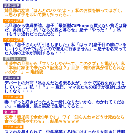
姉旦那の友達「ほんとのパパだよ～」私のお腹を触ってほざく。
→思わず手を叩いて振り払ったら…
元旦那から復縁要請。息子「最新型のiPhoneも買えない貧乏は嫌
だ、再婚して」私「なら父親と暮らせ」息子「やった＾＾」私
（もう手遅れだったんだな…）
書店「息子さんが万引きしました」私「はっ？(息子目の前にいる
し…)うちの子ではないので迎えに行きません」→息子を名乗って
た人物の正体が判明するも・・・
出張中の旦那から『フリンしやがって、このクズ』と電話が。私
「本当に家まで来たの？証拠は？」旦那「俺の言葉が信じられな
いのか！」→ 離婚後
デパートの外商『私さんだと名乗る女が、ツケで宝石を買おうと
していて…』私「！？」→ 翌日。ママ友たちの様子が微妙におか
しくなり・・・
妻「ずっと好きだった人と一緒になりたいから、わかれてくださ
い」→離婚後、娘と実家で生活してると…
医者「糖尿病で余命1年です」 ワイ「知らんわｗどうせ死ぬなら
食べる量増やすわｗ」→結果ｗｗｗｗｗ
スマホを与えられて、中学卒業する頃にはすっかり女叩きに洗脳