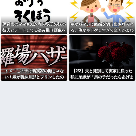
燥機シートを「ご自由にどうぞ
た。まさかの不倫現場に遭遇...
だろw」と勝手に盗もうとした
進学クラスで教師への不満を
DQN夫婦！注意したら「は？名
抱えていた中学生。悩んだ末に
前かいてないんですけど」と逆
取った行動が大人にも響くもの
ギレ
で…
保育園のママさんが私の双子の妹が
嫁からマジで離婚を切り出されてい
ジャンポケ斉藤「同意があっ
彼の同期の嫁が子供を産ん
たんです。本当です。信じて下
彼氏とデートしてる盗み撮り画像を
る。俺がネトゲしすぎて全くかまわ
だ。すると、彼が「出産祝いに
さい」 ←何でこの主張が通ら
見せて「あとはわかるよね？とりあ
なかったのが原因らしく...
人生ゲームをあげるんだ！」と
ないの？
話してきて...
えず5万を家に持ってきて」と脅し
父がﾀﾋんだ翌日、彼女から
【速報】れいわ新選組さん
「今日はつきあって半年の記念
てきた
「いのちの党」に改名ｗｗｗｗ
日だね！おめでとう！」とメー
ｗｗｗｗ
ルが来た。それから連絡は無視
している。「別れたいならせめ
【画像】令和最新版のあのち
てそう言って」と連絡きたけど
ゃん、可愛過ぎてワイらにブッ
話もしたくないんだよ…….他
トメ「この子は義実家の顔じゃな
【2/2】夫と死別して実家に戻った
刺さりまくりw w w w w w
弟「エレベーターで知らない
い！嫁が義妹旦那とフリンしたの
私に弟嫁が「男の子だったらあげま
【衝撃】浅田真央ちゃんの婚
女に蹴られた！」私「何した
活条件がこちら←むしろコレは
よ！」私「DNA鑑定します？」義妹
すよ☆」と妊娠を報告してきた。そ
の？」→事情を聞いた家族全員
普通じゃね？w w w w w w w w
が「それは自業自得」と呆れて
旦那「もちろんです」→結果…
して私名義の家を弟が継ぐ前提で話
カフェで長時間パソコン弄っ
しまい…
し出し…
ている奴の正体
生理の予定が８月６日なんだ
劇場版映画ちいかわTHE
けど７月２９日にドバッと鮮血
MOVIE、明日興行収入1兆円突破
でたから生理かな？って思った
が確実にｗｗｗｗｗｗｗｗｗｗ
のよね
ｗｗｗ
彼氏「俺の親は毒親。だから
【人工障がい者】 甥(28)「両
結婚しても一切関わらなくてい
親が亡くなったんで僕のこと引
い」私「うん」彼氏「そのかわ
き取ってほしいんですけど！」
り俺もお前の親と一切関わらな
なんでいい年したヒキニートを
い。結婚の挨拶にも行かない」