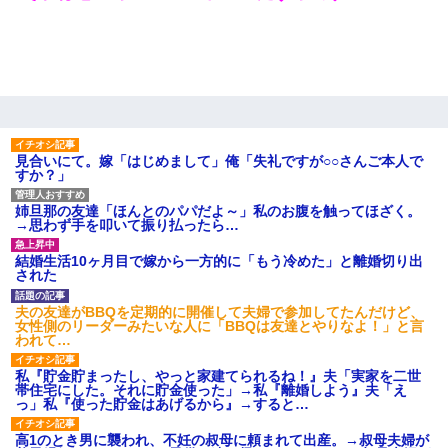
彼女(37)の情欲がえげつない件ｗｗｗｗｗｗｗ
【考察】兄嫁急死の1年後、兄が引越すというので手伝いに行った
ら下着が入った引き出しの奥にとんでもないモノを見つけた
見合いにて。嫁「はじめまして」俺「失礼ですが○○さんご本人で
医者「糖尿病で余命1年です」 ワイ「知らんわｗどうせ死ぬなら
すか？」
食べる量増やすわｗ」→結果ｗｗｗｗｗ
姉旦那の友達「ほんとのパパだよ～」私のお腹を触ってほざく。
→思わず手を叩いて振り払ったら…
裁判官「お互いに最後に言いたいことはありますか」バカ夫
「…」A「夫を一発殴らせてほしい」裁判官「どうぞ」
結婚生活10ヶ月目で嫁から一方的に「もう冷めた」と離婚切り出
された
義兄嫁が義実家で「コロナ陽性だったからこのまま療養させて下
夫の友達がBBQを定期的に開催して夫婦で参加してたんだけど、
さい」と言い出してド修羅場になった
女性側のリーダーみたいな人に「BBQは友達とやりなよ！」と言
われて…
放置子が病院送りになったらしい → 俺（二度と帰ってくるなよ…
私『貯金貯まったし、やっと家建てられるね！』夫「実家を二世
嫁を半身不随にしやがった恨みは、正直こんなもんじゃ晴れな
帯住宅にした。それに貯金使った」→私『離婚しよう』夫「え
い）
っ」私『使った貯金はあげるから』→すると…
高1のとき男に襲われ、不妊の叔母に頼まれて出産。→叔母夫婦が
「お前の父ちゃんは自宅警備員」とかからかわれたけど、実はと