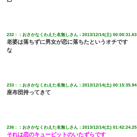
「パワハラを受けたから思い切って転職した」とSNSで呟いた
ら、速攻でパワハラかました元上司がLINEを送ってきた。
232
：
おさかなくわえた名無しさん
：
2013/12/14(土) 00:00:31.63
ワイ144kg彼女98kgデブカップル、1年間毎日行為しまくった結
果
老婆は落ちずに男女が恋に落ちたというオチです
な
夫に癌の余命宣告。その闘病中に長女から信じられない言葉を受
けた
【衝撃】ある工場に配属すると、女の人がみんな退職してしま
う。会社「仕事がハードだし田舎で娯楽も少ないからキツイの
233
：
おさかなくわえた名無しさん
：
2013/12/14(土) 00:15:35.94
か…」→ 実際は違った
座布団持ってきて
近所のお寺に住み込みで手伝いしてる知的障害のオッサンがい
た。ある日、オッサンが火かき棒を持って顔を真っ赤にしながら
走り回っていて…
隣室のお婆ちゃん「下階からの異臭に困ってる、今もすっごく臭
236
：
おさかなくわえた名無しさん
：
2013/12/14(土) 01:42:24.25
い」私「変だなあ～なにも臭わないよ」→ その後。警察『絶対に
それは恋のキューピットのいたずらです
窓とドアを開けないで』