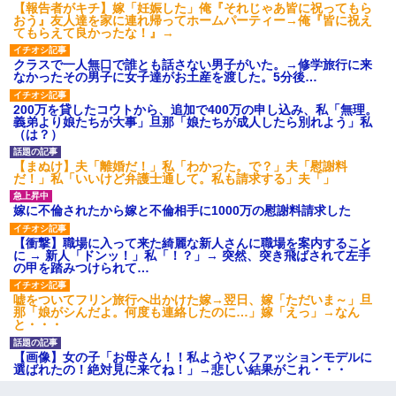
【報告者がキチ】嫁「妊娠した」俺『それじゃあ皆に祝ってもら
おう』友人達を家に連れ帰ってホームパーティー→俺『皆に祝え
てもらえて良かったな！』→
スマホを与えられて、中学卒業する頃にはすっかり女叩きに洗脳
された弟が、大学進学のために一人暮らししたいと言い出した。
クラスで一人無口で誰とも話さない男子がいた。→修学旅行に来
なかったその男子に女子達がお土産を渡した。5分後…
男だけどリベンジポノレノの被害者になって未だに人生が立ち直
せない
200万を貸したコウトから、追加で400万の申し込み、私「無理。
義弟より娘たちが大事」旦那「娘たちが成人したら別れよう」私
（は？）
転職先が決まったので退職の意思を伝えたら。上司「無責任」
【まぬけ】夫「離婚だ！」私「わかった。で？」夫「慰謝料
「簡単には辞めさせない」私（どうせ辞めるし…）→ 思いっきり
だ！」私「いいけど弁護士通して。私も請求する」夫「」
反論をしてみた
嫁に不倫されたから嫁と不倫相手に1000万の慰謝料請求した
【画像】女上司(30)「終電なくなったね…部屋くる？」ワイ「行
きます！」
【衝撃】職場に入って来た綺麗な新人さんに職場を案内すること
に → 新人「ドンッ！」私「！？」→ 突然、突き飛ばされて左手
の甲を踏みつけられて…
嘘をついてフリン旅行へ出かけた嫁→翌日、嫁「ただいま～」旦
那「娘がシんだよ。何度も連絡したのに…」嫁「えっ」→なん
と・・・
【画像】女の子「お母さん！！私ようやくファッションモデルに
選ばれたの！絶対見に来てね！」→悲しい結果がこれ・・・