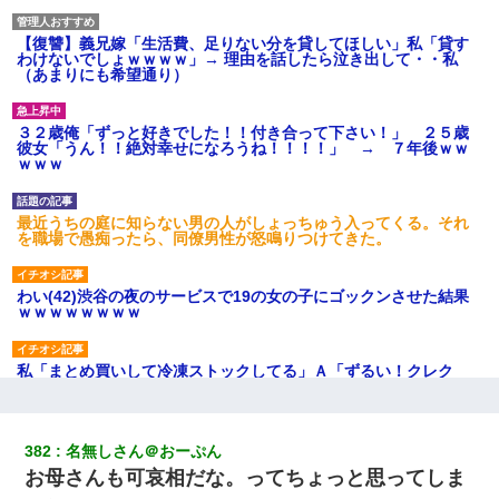
【復讐】義兄嫁「生活費、足りない分を貸してほしい」私「貸す
わけないでしょｗｗｗｗ」→ 理由を話したら泣き出して・・私
（あまりにも希望通り）
３２歳俺「ずっと好きでした！！付き合って下さい！」 ２５歳
彼女「うん！！絶対幸せになろうね！！！！」 → ７年後ｗｗ
ｗｗｗ
最近うちの庭に知らない男の人がしょっちゅう入ってくる。それ
を職場で愚痴ったら、同僚男性が怒鳴りつけてきた。
わい(42)渋谷の夜のサービスで19の女の子にゴックンさせた結果
ｗｗｗｗｗｗｗｗ
私「まとめ買いして冷凍ストックしてる」Ａ「ずるい！クレク
レ！」私「なんでよ」Ａ「ケーチ！バーカ！」→ 後日、Ａ旦那が
凸してきた
382
名無しさん＠おーぷん
彼女(美人女医)にネックレスをプレゼント。「こんな安物を渡すく
お母さんも可哀相だな。ってちょっと思ってしま
らいなら、渡さないほうがマシだからね」→ ６０万したと話した
ら・・・