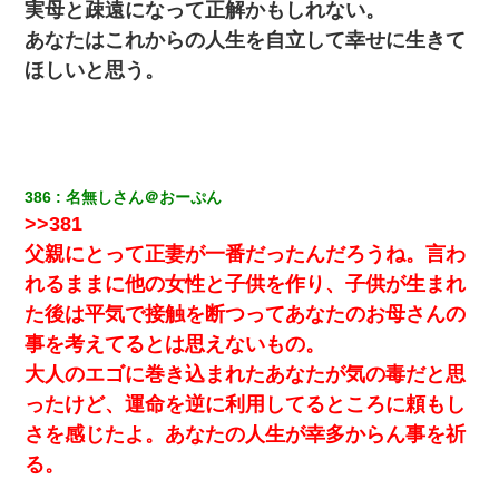
（もう手遅れだったんだな…）
実母と疎遠になって正解かもしれない。
あなたはこれからの人生を自立して幸せに生きて
17年飼っていた犬が亡くなった。鼻水垂らし嗚咽する私に、猫が
ほしいと思う。
近づいて頭突きをしてきて…
【画像】女上司(30)「終電なくなったね…部屋くる？」ワイ「行
きます！」
386
名無しさん＠おーぷん
私は家が貧しくて、手に職をつけようと看護師になった。だけど
>>381
卒業を控えた年の1月末、車にひかれて看護師になれなくなった。
父親にとって正妻が一番だったんだろうね。言わ
れるままに他の女性と子供を作り、子供が生まれ
放置子が病院送りになったらしい → 俺（二度と帰ってくるなよ…
嫁を半身不随にしやがった恨みは、正直こんなもんじゃ晴れな
た後は平気で接触を断つってあなたのお母さんの
い）
事を考えてるとは思えないもの。
大人のエゴに巻き込まれたあなたが気の毒だと思
俺「初対面でなに言ったか覚えてる？」嫁「臭いんだよ！キモオ
タ？だっけ？」俺「だいたい合ってる。で、なんで告白してきた
ったけど、運命を逆に利用してるところに頼もし
の？」→
さを感じたよ。あなたの人生が幸多からん事を祈
る。
ケーキバイキングにいた単独の50くらいのオッサン、強烈だっ
た。