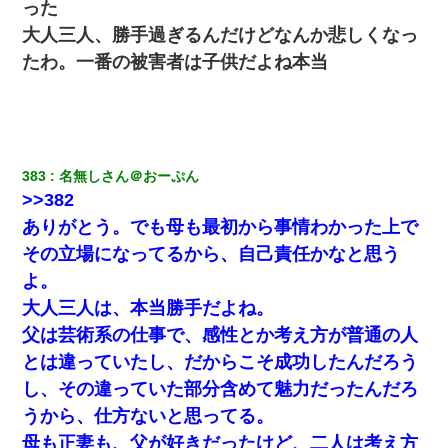
った
大人三人、勝手過ぎるんだけどなんか悲しくなっ
何年か前に妹は離婚している。当時生まれた姪が義弟の子じゃな
たわ。一番の被害者は子供だよね本当
かったため妹有責での離婚になり…
私『貯金貯まったし、やっと家建てられるね！』夫「実家を二世
帯住宅にした。それに貯金使った」→私『離婚しよう』夫「え
っ」私『使った貯金はあげるから』→すると…
383
名無しさん＠おーぷん
昨日37歳のおばさんと行為したんだけどめちゃくちゃだった
>>382
ありがとう。でも母も最初から事情わかった上で
書店「息子さんが万引きしました」私「はっ？(息子目の前にいる
その立場になってるから、自己責任かなと思う
し…)うちの子ではないので迎えに行きません」→息子を名乗って
た人物の正体が判明するも・・・
よ。
大人三人は、本当勝手だよね。
小学生の妹が20代の弟とチューしてるのに、見て見ぬふりの親を
父は芸術系の仕事で、感性とか考え方が普通の人
見てから実家を出た。それから15年、妹が弟の子を妊娠したらし
くもう堕胎できない月なんだと母から連絡がきた…｜生活｜ワロ
とは違っていたし、だからこそ成功したんだろう
タあんてな
し、その違っていた部分含めて魅力だったんだろ
うから、仕方ないと思ってる。
同じマンションに住んでる女性が鍵をわかりやすいところに隠し
ている事に気づいた俺「忍びこんでみよう！」→ 結果
母も正妻も、父が好きだったけど、二人は考え方