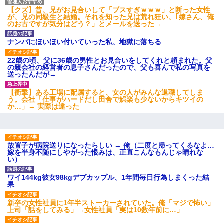
義兄嫁「娘が大学に入ったら下宿させて」私「しつこい、学校斡
【クズ】昔、兄がお見合いして「ブスすぎｗｗｗ」と断った女性
旋のアパートに行け」→ 旦那が義兄に通報したら「志望校を変え
が、兄の同級生と結婚。それを知った兄は荒れ狂い、｢嫁さん、俺
ろ！」とキレて・・・
のお古ですが気分はどう？」とメールを送った→
ナンパにほいほい付いていった私、地獄に落ちる
童貞俺、宅飲みした女友達2人を家に泊めた結果ｗｗｗｗｗｗ
22歳の頃、父に36歳の男性とお見合いをしてくれと頼まれた。父
の親会社の経営者の息子さんだったので、父も喜んで私の写真を
送ったんだが→
友人とふたりで山口に旅行した時の事。レンタカーを借りて山の
中の道を走っていたら、突然ガガッ！って音がして…
【衝撃】ある工場に配属すると、女の人がみんな退職してしま
う。会社「仕事がハードだし田舎で娯楽も少ないからキツイの
か…」→ 実際は違った
【衝撃】婚約者「兄と結婚はするけど嫁入りするわけじゃない。
お互い干渉はしないようにしましょう」→ その後に結納金の話を
したので、母が・・・
放置子が病院送りになったらしい → 俺（二度と帰ってくるなよ…
彼女との行為を録画した結果→衝撃の事実が判明したｗｗｗｗｗ
嫁を半身不随にしやがった恨みは、正直こんなもんじゃ晴れな
ｗ
い）
ワイ144kg彼女98kgデブカップル、1年間毎日行為しまくった結
生保レディと行為する為に駆け引きしてみた結果ｗｗｗｗｗｗｗ
果
ｗｗｗｗｗ
新卒の女性社員に1年半ストーカーされていた。俺「マジで怖い」
上司「話をしてみる」→女性社員「実は10数年前に…」
朝起きたら嫁がいなかった。俺（嫁も嫁実家も電話に出ない…不
安だ）→ 仕事を早退して帰宅すると、嫁と嫁両親と知らない男が