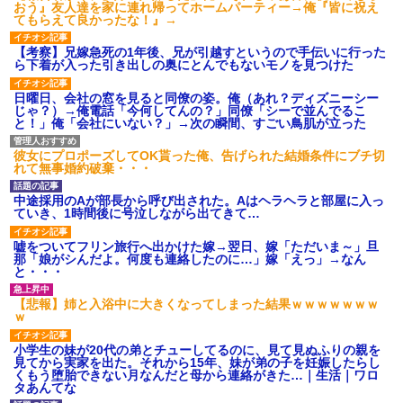
おう』友人達を家に連れ帰ってホームパーティー→俺『皆に祝え
【愕然】白のクラウン俺氏、
てもらえて良かったな！』→
高速道路左車線を制限速度で走
った結果wwwwwwwwwwww
【考察】兄嫁急死の1年後、兄が引越すというので手伝いに行った
百年の恋12-899 食べた量を
ら下着が入った引き出しの奥にとんでもないモノを見つけた
張り合ってくる
【悲報】佐藤輝明・・・２軍
日曜日、会社の窓を見ると同僚の姿。俺（あれ？ディズニーシー
でも盛大にやらかす←あまり悲
じゃ？）→俺電話「今何してんの？」同僚「シーで並んでるこ
しませないでくれ
と！」俺「会社にいない？」→次の瞬間、すごい鳥肌が立った
彼女にプロポーズしてOK貰った俺、告げられた結婚条件にブチ切
れて無事婚約破棄・・・
中途採用のAが部長から呼び出された。Aはヘラヘラと部屋に入っ
ていき、1時間後に号泣しながら出てきて…
嘘をついてフリン旅行へ出かけた嫁→翌日、嫁「ただいま～」旦
那「娘がシんだよ。何度も連絡したのに…」嫁「えっ」→なん
と・・・
【悲報】姉と入浴中に大きくなってしまった結果ｗｗｗｗｗｗｗ
ｗ
小学生の妹が20代の弟とチューしてるのに、見て見ぬふりの親を
見てから実家を出た。それから15年、妹が弟の子を妊娠したらし
くもう堕胎できない月なんだと母から連絡がきた…｜生活｜ワロ
タあんてな