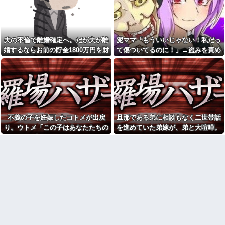
プレス持ち上げる姿披露
【訃報】名探偵コナン声優が
ちいかわ作者さん、総額30億
死去 → 今トンデモナイことにな
超の大豪邸を建てるｗｗｗｗｗ
ってる・・・
ｗｗｗｗｗｗｗｗｗｗｗｗｗｗ
新婚だけど好きな人ができた
お前ら「日本も核武装汁！」
かも知れない
夫の不倫で離婚確定へ。だが夫が離
泥ママ「もういいじゃない！私だっ
←１万発の核弾頭どこに
私「彼氏に殴られました…」
婚するならお前の貯金1800万円を財
て傷ついてるのに！」→盗みを責め
【家族内争い】 嫁のピアノを
医者「どうして警察を呼ばなか
産分与しろ」と言い出した
られた泥ママがまさかの被害者アピ
兄嫁が欲しがり親も譲れと言い
ったの？」→医師の厳しい一言
出した結果…ｗｗｗｗ
で考え方が変わり…
ール。その言い分に周囲から笑いが
行方不明になった子の名前が
犬が大嫌いで脂汗が止まらな
漏れてしまい…
「大和」だと知った。その名前
い私。リードをつけ放置された
について考えた結果、ネットで
犬に絡まれ、追いかけられた先
意見が真っ二つになっていて…
で『信じられない光景』を目撃
→必死で救急車を呼ぶも犬と取
子供がバイトで貯めた資金で
り残されて・・・
不義の子を妊娠したコトメが出戻
旦那である弟に相談もなく二世帯話
旅行中の話だけど、ちょっとお
金足りないから貸してくれる？
私の地元は治安が悪く、弱い
り。ウトメ「この子はあなたたちの
を進めていた弟嫁が、弟と大喧嘩。
って連絡きた
ものいじめや犯罪を楽しみなが
子として育てて」旦那「ありがと
その騒動で夫婦仲は最悪になったは
ら行うことが陽キャの条件だっ
飛行機に乗ると、自分の指定
た
う」私「勝手に決めないで！」→修
ずが…
席には見知らぬ子どもが座って
いた。声を掛けた瞬間、空気が
義兄嫁が「義兄と喧嘩してDV
羅場になり…
変わって…
された、助けて」とウチに子連
れで押しかけてきた。私「無
Aさんの家に子連れで集まって
理」義兄嫁「お腹痛い…苦し
遊ばせてたときに、ゲーム機が
い…」私「はぁ」→交番に電話
壊れた。親は「誰がやった
したら、甘いことを言われ…
の？」と犯人探しが始まり...
【急増】「外国人受け入れ反
嫁が頻繁に転職するせいで俺
対」56.3％に わずか2年で20.7
が職場で恥をかいてる理由がこ
ポイント増、東大調査「若い世
れ・・・
代ほど増加」