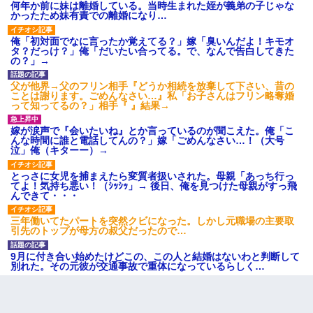
何年か前に妹は離婚している。当時生まれた姪が義弟の子じゃな
２人・・・
かったため妹有責での離婚になり…
俺「初対面でなに言ったか覚えてる？」嫁「臭いんだよ！キモオ
【衝撃】嫁父の会社に勤続１０年、手取り１４万 → 俺「２２万も
タ？だっけ？」俺「だいたい合ってる。で、なんで告白してきた
らえる会社から誘われた。転職したい」義父「クビ！（激怒」嫁
の？」→
「離婚！（激怒」
父が他界→父のフリン相手『どうか相続を放棄して下さい、昔の
ことは謝ります。ごめんなさい…』私「お子さんはフリン略奪婚
って知ってるの？」相手『 』結果→
嫁が涙声で『会いたいね』とか言っているのが聞こえた。俺「こ
んな時間に誰と電話してんの？」嫁「ごめんなさい…！（大号
泣」俺（キターー）→
とっさに女児を捕まえたら変質者扱いされた。母親「あっち行っ
てよ！気持ち悪い！（ｼｯｼｯ」→ 後日、俺を見つけた母親がすっ飛
んできて・・・
三年働いてたパートを突然クビになった。しかし元職場の主要取
引先のトップが母方の叔父だったので…
9月に付き合い始めたけどこの、この人と結婚はないわと判断して
別れた。その元彼が交通事故で重体になっているらしく…