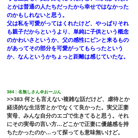
とかは普通の人たちだったから幸せではなかった
妊娠中に「おいこのブタ女！てめー席譲れ！」と絡まれ腹を殴る
のかもしれないと思う。
真似された。泣きながら夫に話すと一年後に…
父は私を可愛がってはくれたけど、やっぱりそれ
も親子だからというより、単純に子供という概念
三年働いてたパートを突然クビになった。しかし元職場の主要取
引先のトップが母方の叔父だったので…
のかわいさというか、父の感性にピンと来るもの
があってその部分を可愛がってもらったという
宅飲みで女友達の乳を見てしまった・・・
か、なんというかちょっと距離は感じていたな。
友人「酒の勢いで女先輩をホテルに連れ込んだｗｗｗｗｗ」俺
「…」
【悲報】嫁がワイのこと嫌いっぽいから単身赴任した結果
384
名無しさん＠おーぷん
>>383 何とも言えない複雑な話だけど、虐待とか
旦那が長男のDNA鑑定をしたら血縁関係0%だった。旦那「やっぱ
経済的な生活苦とかでなくて良かった。実父正妻
りウワキしてたんだな…」長男「俺は誰の子供なの？」長女・次
男「ウワキ女！」
実母、みんな自分のエゴで生きてると思う。それ
にその実母の言い方…どこかで正妻に優越感を持
元旦那から復縁要請。息子「最新型のiPhoneも買えない貧乏は嫌
ちたかったのか…って探っても意味無いけど。
だ、再婚して」私「なら父親と暮らせ」息子「やった＾＾」私