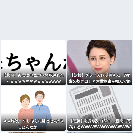
【悲報】彼女にペニバンで犯された
【朗報】ダレノガレ明美さん、7種
らｗｗｗｗｗｗｗｗｗｗwwww
類の炊き出しと大量物資を積んで熊
本へ・・・・・・・・・
★★昨晩、久しぶりに嫁とセ●クス
【悲報】独身弱男（50）、新聞に寄
したんだが・・・
稿するWWWWWWWWWWWWWW
WWWWWWWWWWWWWWWWW