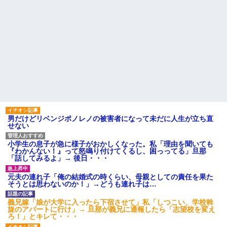
男だけどリベンジポノレノの被害者になって未だに人生が立ち直
せない
小学生の息子が急に様子がおかしくなった。私「理由を聞いても
『わかんない！』って怒鳴り付けてくるし、困っってる」旦那
「話してみるよ」→ 後日・・・
元夫の連れ子「俺の結婚式の時くらい、母親としての責任を果た
そうとは思わないのか！」→どうも連れ子は…
義兄嫁「娘が大学に入ったら下宿させて」私「しつこい、学校斡
旋のアパートに行け」→ 旦那が義兄に通報したら「志望校を変え
ろ！」とキレて・・・