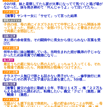
小2の頃、妹と昼寝してたら家が火事になってて気づくと逃げ場が
なかった。妹を抱き締めて「ﾀﾋんじゃうよ」って泣いてたら…
【衝撃】ヤンキー女に「サせて」って言った結果
子供の頃、母の弟にイタズラされてて中学に入ってから関係を持
ってしまった。拒絶したら「全部バラしてやる」と脅迫されたの
で両親に全部話した。
夫に癌の余命宣告。その闘病中に長女から信じられない言葉を受
けた
何年か前に妹は離婚している。当時生まれた姪が義弟の子じゃな
かったため妹有責での離婚になり…
最近うちの庭に知らない男の人がしょっちゅう入ってくる。それ
を職場で愚痴ったら、同僚男性が怒鳴りつけてきた。
クラスで一人無口で誰とも話さない男子がいた。→修学旅行に来
なかったその男子に女子達がお土産を渡した。5分後…
【衝撃】嫁父の会社に勤続１０年、手取り１４万 → 俺「２２万も
らえる会社から誘われた。転職したい」義父「クビ！（激怒」嫁
「離婚！（激怒」
父親がくも膜下出血で突然ﾀﾋ。→母の貯金が0なことが判明。→母
「私を家に置いてほしい、どうか見捨てないで(土下座」俺・嫁