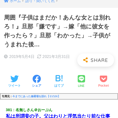
ホーム
語り・聞いてくれ
周囲『子供はまだか！あんな女とは別れ
ろ！』旦那「嫌です」→嫁「他に彼女を
作ったら？」旦那「わかった」→子供が
うまれた後…
2019年5月4日
2021年3月31日
LINE
ツイート
シェア
はてブ
Pocket
引用元：
今までにあった修羅場を語れ【その26】
381
名無しさん＠おーぷん
私は所謂妾の子。父はわりと浮気当たり前な仕事