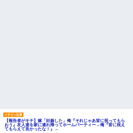
【報告者がキチ】嫁「妊娠した」俺『それじゃあ皆に祝ってもら
おう』友人達を家に連れ帰ってホームパーティー→俺『皆に祝え
てもらえて良かったな！』→