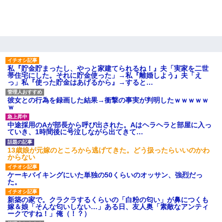
夫に癌の余命宣告。その闘病中に長女から信じられない言葉を受
けた
200万を貸したコウトから、追加で400万の申し込み、私「無理。
義弟より娘たちが大事」旦那「娘たちが成人したら別れよう」私
（は？）
私『貯金貯まったし、やっと家建てられるね！』夫「実家を二世
帯住宅にした。それに貯金使った」→私『離婚しよう』夫「え
っ」私『使った貯金はあげるから』→すると…
転職先が決まったので退職の意思を伝えたら。上司「無責任」
「簡単には辞めさせない」私（どうせ辞めるし…）→ 思いっきり
彼女との行為を録画した結果→衝撃の事実が判明したｗｗｗｗｗ
反論をしてみた
ｗ
中途採用のAが部長から呼び出された。Aはヘラヘラと部屋に入っ
小学生の息子が急に様子がおかしくなった。私「理由を聞いても
ていき、1時間後に号泣しながら出てきて…
『わかんない！』って怒鳴り付けてくるし、困っってる」旦那
「話してみるよ」→ 後日・・・
13歳娘が元嫁のところから逃げてきた。どう扱ったらいいのかわ
からない
【衝撃】ヤンキー女に「サせて」って言った結果
ケーキバイキングにいた単独の50くらいのオッサン、強烈だっ
た。
裁判官「お互いに最後に言いたいことはありますか」バカ夫
新築の家で。クラクラするくらいの「白粉の匂い」が鼻につくも
「…」A「夫を一発殴らせてほしい」裁判官「どうぞ」
嫁＆娘「そんな匂いしない…」ある日、友人奥「素敵なアンティ
ークですね！」俺（！？）