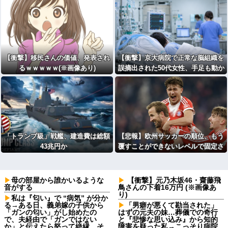
WWWWWWWWWWWWWWWWW
WWWWWW
【衝撃】移民さんの価値、発表され
【衝撃】京大病院で正常な脳組織を
るｗｗｗｗｗ(※画像あり)
誤摘出された50代女性、手足も動か
せず自発呼吸もできない重篤状態
に…「意識はある」
「トランプ級」戦艦、建造費は総額
【悲報】欧州サッカーの順位、もう
43兆円か
覆すことができないレベルで固定さ
れる
母の部屋から誰かいるような
【衝撃】元乃木坂46・齋藤飛
音がする
鳥さんの下着16万円 (※画像あ
り)
私は『匂い』で “病気” が分か
る→ある日、義弟嫁の子供から
「男癖が悪くて勘当された」
「ガンの匂い」がし始めたの
はずの元夫の妹…葬儀での奇行
で、夫経由で「ガンではない
と『悲惨な思い込み』から知的
か」と伝えたら怒って絶縁、そ
障害を疑った私→こっそり病院