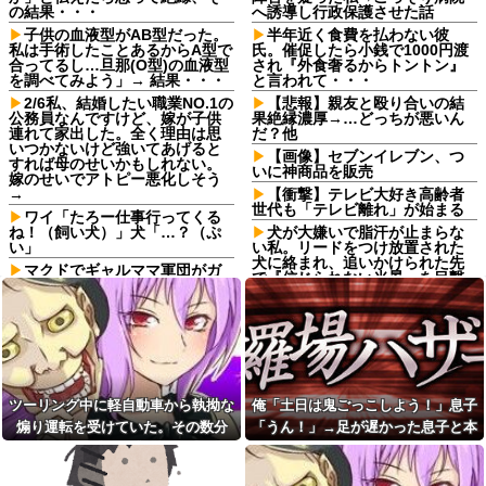
の結果・・・
へ誘導し行政保護させた話
子供の血液型がAB型だった。
半年近く食費を払わない彼
私は手術したことあるからA型で
氏。催促したら小銭で1000円渡
合ってるし…旦那(O型)の血液型
され『外食奢るからトントン』
を調べてみよう」→ 結果・・・
と言われて・・・
2/6私、結婚したい職業NO.1の
【悲報】親友と殴り合いの結
公務員なんですけど、嫁が子供
果絶縁濃厚→…どっちが悪いん
連れて家出した。全く理由は思
だ？他
いつかないけど強いてあげると
【画像】セブンイレブン、つ
すれば母のせいかもしれない。
いに神商品を販売
嫁のせいでアトピー悪化しそう
→
【衝撃】テレビ大好き高齢者
世代も「テレビ離れ」が始まる
ワイ「たろー仕事行ってくる
ね！（飼い犬）」犬「…？（ぷ
犬が大嫌いで脂汗が止まらな
い」
い私。リードをつけ放置された
犬に絡まれ、追いかけられた先
マクドでギャルママ軍団がガ
で『信じられない光景』を目撃
キを放って動物園。ワシ「自分
→必死で救急車を呼ぶも犬と取
らのママにもっと遊んで欲しい
り残されて・・・
やんな？」ガキ「遊んでほし
い」ワシ「魔法の言葉があるよ...
隣に住んでる義弟嫁が私に張
り合いたがる。「海外どこ行っ
【画像】こんな感じのクルマ
た？」と聞いては私が行ってな
で車中泊旅したいよな？？？
いところへ行き「幼稚園どこに
【画像】俺たちの姫本田望
入れる？習い事は？」と根掘り
ツーリング中に軽自動車から執拗な
俺「土日は鬼ごっこしよう！」息子
結、久しぶりに画像を投稿した
葉掘り
結果→やっぱりワイらの姫だっ
煽り運転を受けていた。その数分
「うん！」→足が遅かった息子と本
電気代1時間16円で全身冷却!?
たw w w w w w w w w w
全身を冷やす“人間用冷蔵
後、思わぬ結末を目撃することにな
気で遊び続けた10年後…
寺田心、週6ジム通いで体重
庫”『ど冷えもんBOX』→工事現
り…
62kg→82kgに 110kgのベンチ
場やゴルフ場で導入続々と話題