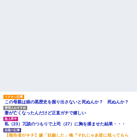
【悲報】 マイナ保険証のクソ
私が入院しているとき、義兄
ぶり、バレるｗｗｗｗｗｗｗｗ
嫁が私の子供達に「お母さんが
ｗ
死んだらどうするの？うちでは
ハードオフに売っていた4万
引き取れないわよ。」と
4000円のフィギュアがヤバすぎ
Ａちゃんママは遊園地や水族
るｗｗｗｗｗｗ「こんな高い
館が大嫌い。夏休みのお出かけ
の？ｗｗ」「逆に超安い」
先はおばあちゃんちだけ。私の
私「ちょっと、人の家の金庫
母「可哀想。孫ちゃんと一緒に
触らないでよ！」キチママ『そ
ＴＤＬに連れて行ってあげた
こに金庫があったから、開けて
い」→Ａママに烈火の如くキレ
みようとしただけ☆』義兄「泥
られた
は出てけ！二度と来るな！」結
こども園から孫が怪我した迎
果・・・
えにと連絡あり。石をどかして
私「初めて飲む味だけどなん
ミミズ集め足の上に石を落とし
のお茶？」彼「ちっ！」私「」
たそうな
【GIF】JSのカンチョーワロ
主な税金の成り立ちを調べて
タ
みたよ
後続車にクラクションを鳴ら
され彼氏が逆切れ。「何クラク
ション鳴らしてんだ！降りてこ
いよ！」と怒鳴りだし...
この母親は娘の黒歴史を掘り出さないと死ぬんか？ 死ぬんか？
【衝撃】報酬100万円超の治験
募集がこちらｗｗｗｗｗ(※画像
妻が亡くなったんだけど正直ガチで嬉しい
あり)
【ネット騒然】惨殺されたタ
私（23）冗談のつもりで上司（27）に胸を揉ませた結果・・・
ワマン頂き女子のこの動画、す
げえええええｗｗｗｗｗｗｗｗ
ｗｗｗ
【報告者がキチ】嫁「妊娠した」俺『それじゃあ皆に祝ってもら