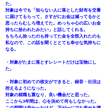
た。
朝起きたら嫁がいなかった。俺（嫁も嫁実家も電話に出ない…不
対象は今でも「知らない人に落とした財布を交番
安だ）→ 仕事を早退して帰宅すると、嫁と嫁両親と知らない男が
２人・・・
に届けてもらって、さすがにお金は減ってるかと
思ったらむしろ増えてた。めっちゃ心の広いお金
旦那が長男のDNA鑑定をしたら血縁関係0%だった。旦那「やっぱ
持ちに拾われたみたい」と話してくれる。
りウワキしてたんだな…」長男「俺は誰の子供なの？」長女・次
男「ウワキ女！」
もちろん拾ったのも持ってた金を全部入れたのも
私なので、この話を聞くととても幸せな気持ちに
ＤＮＡ検査『血縁関係０％』旦那「やっぱり托卵だったんだ…」
なる。
嫁「本当に身に覚えがない」「なにかの間違いだ！取り違え
だ！」→ 嫁「あっ」
・対象がたまに落とすレシートだけは宝物にし
彼氏家「うちは墨入れるのが伝統だから。お前も彫れ」 → 結果…
た。
妻が亡くなったんだけど正直ガチで嬉しい
・対象に初めての彼女ができると、録音・出没は
控えるようになった。
生保レディと行為する為に駆け引きしてみた結果ｗｗｗｗｗｗｗ
対象の就職も重なり、良い機会だと思った。
ｗｗｗｗｗ
ここから3年間は、心を決めて何もしなかった。
この期間は辛かったけど、万が一にでも幸せを壊