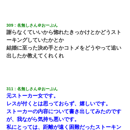
て近寄ったら女の子がおっさんの下敷きになってた
17年飼っていた犬が亡くなった。鼻水垂らし嗚咽する私に、猫が
近づいて頭突きをしてきて…
309
名無しさん＠おーぷん
謝らなくていいから惚れたきっかけとかどうスト
【考察】兄嫁急死の1年後、兄が引越すというので手伝いに行った
ら下着が入った引き出しの奥にとんでもないモノを見つけた
ーキングしていたかとか
結婚に至った決め手とかコトメをどうやって追い
とっさに女児を捕まえたら変質者扱いされた。母親「あっち行っ
出したか教えてくれくれ
てよ！気持ち悪い！（ｼｯｼｯ」→ 後日、俺を見つけた母親がすっ飛
んできて・・・
彼女(37)の情欲がえげつない件ｗｗｗｗｗｗｗ
311
名無しさん＠おーぷん
クラスで一人無口で誰とも話さない男子がいた。→修学旅行に来
元ストーカー女です。
なかったその男子に女子達がお土産を渡した。5分後…
レスが付くとは思っておらず、嬉しいです。
ストーカーの内容について書き出してみたのです
10年ほど前、息子がまだ年中だった時に離婚したんだけど、一昨
年の暮れに突然息子が職場を訪ねてきた。
が、我ながら気持ち悪いです。
私にとっては、距離が遠く困難だったストーキン