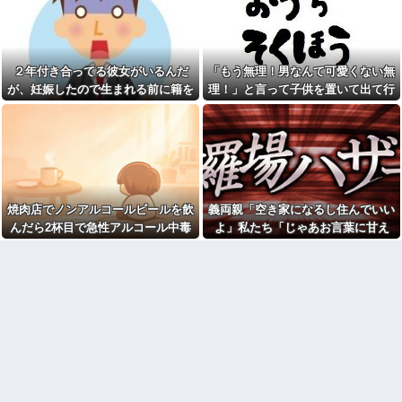
ことだったので試してみること
有吉「『俺テレビ見ない』っ
に→パックを顔に塗られた後、
て言う奴おかしいだろ。団子屋
鏡を見てみたらそこには・・・
で『団子食べない』って言う
か？」
常務「結婚はまだか？」私
「この待遇でどうやって結婚す
２年付き合ってる彼女がいるんだ
「もう無理！男なんて可愛くない無
【悲報】大卒初任給600万の時
るんです？」→飲み会で本音を
代へ
が、妊娠したので生まれる前に籍を
理！」と言って子供を置いて出て行
返したら場が静まり返って…
wwwwwwwwwwwwwwwwww
入れたいと言われた。俺は種がほぼ
った息子嫁
w
石材店事務の面接行ってきた
が、募集内容と仕事内容が全然
無いはずなのに...
【緊急】お笑いジャングルポ
違った。接客と清掃、草取りと
ケット斉藤慎二被告に懲役7年の
かが仕事ｗ
求刑←これ…
【画像】このボケて、破壊力
ジャップ「クリスマスお祝い
ありすぎてクッソワロタｗｗｗ
した1週間後にみんなで神社行き
ｗｗｗｗｗｗ
ます」←これ
焼肉店でノンアルコールビールを飲
義両親「空き家になるし住んでいい
帰って来た旦那「今日もご飯
【画像】令和最新版のあのち
ないの？なんで？」私「自転車
んだら2杯目で急性アルコール中毒
よ」私たち「じゃあお言葉に甘え
ゃん、可愛過ぎてワイらにブッ
ないしスーパーまで歩いて一時
刺さりまくりw w w w w w
になった。それで警察と保健所を巻
て…」→引っ越した途端、予想外の
間。無理よ！」→結果ｗｗｗ
新幹線で。車掌「グリーン車
き込む騒ぎに…
出来事が待っていて…
コトメの結婚式で、知らない
からご退出ください」乗客
間にお祝いの歌を弾き語りする
「…」→注意されても動かない
事になってた
乗客を見ていたら、その直後ま
さかの展開に…
旦那の同僚女が旦那の元カ
ノ。なのにしょっちゅうペアで
自杀殳するための道中で露出
仕事してて遅くまで残業したり
狂に出会った。自分でもよく分
二人で出張に行ったり。なんで
からないけどソイツの腕をしっ
「今度の出張は一人で行く」っ
かり掴んで境遇を泣きながら話
て嘘つくのかな
した。すると露出狂は…
休んだ翌日、先輩パートに申
NTTから見に覚えのない請求