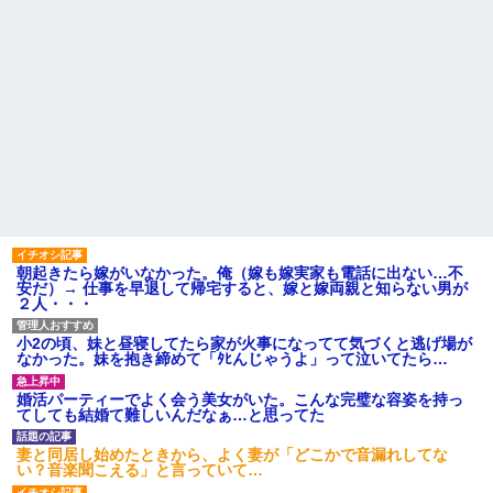
朝起きたら嫁がいなかった。俺（嫁も嫁実家も電話に出ない…不
安だ）→ 仕事を早退して帰宅すると、嫁と嫁両親と知らない男が
２人・・・
小2の頃、妹と昼寝してたら家が火事になってて気づくと逃げ場が
なかった。妹を抱き締めて「ﾀﾋんじゃうよ」って泣いてたら…
婚活パーティーでよく会う美女がいた。こんな完璧な容姿を持っ
てしても結婚て難しいんだなぁ…と思ってた
妻と同居し始めたときから、よく妻が「どこかで音漏れしてな
い？音楽聞こえる」と言っていて…