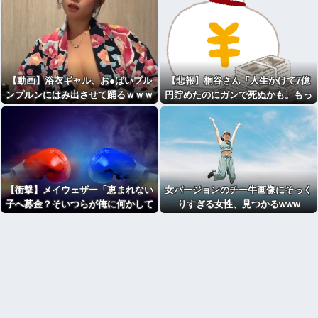
【動画】浴衣ギャル、お●ぱいプル
【悲報】桐谷さん「人生かけて7億
ンプルンにはみ出させて踊るｗｗｗ
円貯めたのにガンで死ぬかも。もっ
ｗｗｗ
と素直に遊べばよかった」
【衝撃】メイウェザー「恵まれない
女バージョンのチー牛画像にそっく
子へ募金？そいつらが俺に何かして
りすぎる女性、見つかるwww
くれたのか・・・・・・？」
⇒！！！