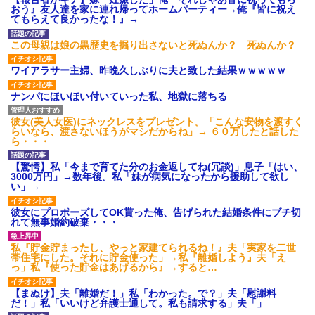
【愕然】白のクラウン俺氏、
おう』友人達を家に連れ帰ってホームパーティー→俺『皆に祝え
高速道路左車線を制限速度で走
てもらえて良かったな！』→
った結果wwwwwwwwwwww
百年の恋12-899 食べた量を
この母親は娘の黒歴史を掘り出さないと死ぬんか？ 死ぬんか？
張り合ってくる
【悲報】佐藤輝明・・・２軍
ワイアラサー主婦、昨晩久しぶりに夫と致した結果ｗｗｗｗｗ
でも盛大にやらかす←あまり悲
しませないでくれ
ナンパにほいほい付いていった私、地獄に落ちる
彼女(美人女医)にネックレスをプレゼント。「こんな安物を渡すく
らいなら、渡さないほうがマシだからね」→ ６０万したと話した
ら・・・
【驚愕】私「今まで育てた分のお金返してね(冗談)」息子「はい、
3000万円」→数年後。私「妹が病気になったから援助して欲し
い」→
彼女にプロポーズしてOK貰った俺、告げられた結婚条件にブチ切
れて無事婚約破棄・・・
私『貯金貯まったし、やっと家建てられるね！』夫「実家を二世
帯住宅にした。それに貯金使った」→私『離婚しよう』夫「え
っ」私『使った貯金はあげるから』→すると…
【まぬけ】夫「離婚だ！」私「わかった。で？」夫「慰謝料
だ！」私「いいけど弁護士通して。私も請求する」夫「」