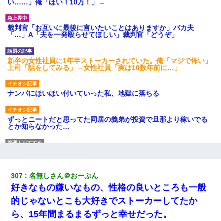
い……」俺「ほい！10万！」→
裁判官「お互いに最後に言いたいことはありますか」バカ夫
「…」A「夫を一発殴らせてほしい」裁判官「どうぞ」
新卒の女性社員に1年半ストーカーされていた。俺「マジで怖い」
上司「話をしてみる」→女性社員「実は10数年前に…」
ナンパにほいほい付いていった私、地獄に落ちる
ずっとニートだと思ってた同居の義弟が投資で旦那より稼いでる
とか知らなかった…
元夫の連れ子「俺の結婚式の時くらい、母親としての責任を果た
そうとは思わないのか！」→どうも連れ子は…
307
名無しさん＠おーぷん
友人とふたりで山口に旅行した時の事。レンタカーを借りて山の
好きなもの嫌いなもの、性格の良いところも一般
中の道を走っていたら、突然ガガッ！って音がして…
的じゃないとこも大好きでストーカーしてたか
ら、15年間まるまるずっと幸せだった。
３２歳俺「ずっと好きでした！！付き合って下さい！」 ２５歳