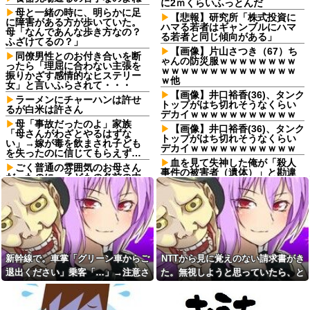
に2ｍくらいふっとんだ
母と一緒の時に、明らかに足
【悲報】研究所「株式投資に
に障害がある方が歩いていた。
ハマる若者はギャンブルにハマ
母「なんであんな歩き方なの？
る若者と同じ傾向がある」
ふざけてるの？」
【画像】片山さつき（67）ち
同僚男性とのお付き合いを断
ゃんの防災服ｗｗｗｗｗｗｗｗ
ったら「理屈に合わない主張を
ｗｗｗｗｗｗｗｗｗｗｗｗｗｗ
振りかざす感情的なヒステリー
ｗ他
女」と言いふらされて・・・
【画像】井口裕香(36)、タンク
ラーメンにチャーハンは許せ
トップがはち切れそうなくらい
るが白米は許さん
デカイｗｗｗｗｗｗｗｗｗｗｗ
母「事故だったのよ」家族
【画像】井口裕香(36)、タンク
「母さんがわざとやるはずな
トップがはち切れそうなくらい
い」→嫁が毒を飲まされ子ども
デカイｗｗｗｗｗｗｗｗｗｗｗ
を失ったのに信じてもらえず…
血を見て失神した俺が「殺人
ごく普通の雰囲気のお母さん
事件の被害者（遺体）」と勘違
だったのに、子どもの名前の由
いされ現場が大パニックに！勇
来を聞いて驚きを隠せなくなっ
敢なおばちゃんとオジサン達の
て…
団結力と勘違い劇がこちらｗｗ
ママ友同士で7000円のランチ
日頃から「泥棒の9割は韓国
を楽しんでいたら、一人の発言
人」と嫌韓発言を繰り返すト
で場の空気が凍りついた。その
メ！冬ソナにハマり私のヨン様
理由とは…
グッズを勝手に持ち出したの
彼氏を初めて一人暮らしの我
で、トメ自身の「あの自論」で
新幹線で。車掌「グリーン車からご
NTTから見に覚えのない請求書がき
が家に招いた。私が朝ご飯を作
撃退したったｗｗ←矛盾だらけ
退出ください」乗客「…」→注意さ
た。無視しようと思っていたら、と
ったのだが、彼氏にトーストに
のトメにブーメラン刺さりまく
何塗る？って聞いたら...
り
れても動かない乗客を見ていたら、
んでもない事実が判明して…
あの咀嚼音がどうしても無理
【恐怖】 よく通ってる美容室
その直後まさかの展開に…
で吐きそう
で顔の脱毛パックを始めたとの