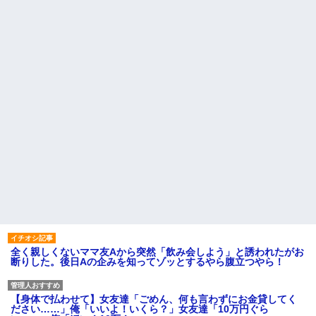
全く親しくないママ友Aから突然「飲み会しよう」と誘われたがお
断りした。後日Aの企みを知ってゾッとするやら腹立つやら！
【身体で払わせて】女友達「ごめん、何も言わずにお金貸してく
ださい……」俺「いいよ！いくら？」女友達「10万円ぐら