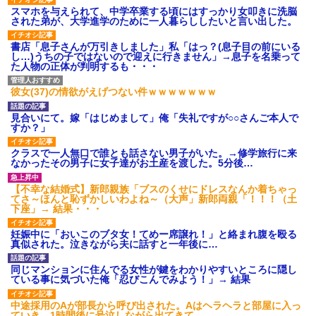
スマホを与えられて、中学卒業する頃にはすっかり女叩きに洗脳
された弟が、大学進学のために一人暮らししたいと言い出した。
書店「息子さんが万引きしました」私「はっ？(息子目の前にいる
し…)うちの子ではないので迎えに行きません」→息子を名乗って
た人物の正体が判明するも・・・
彼女(37)の情欲がえげつない件ｗｗｗｗｗｗｗ
見合いにて。嫁「はじめまして」俺「失礼ですが○○さんご本人で
すか？」
クラスで一人無口で誰とも話さない男子がいた。→修学旅行に来
なかったその男子に女子達がお土産を渡した。5分後…
【不幸な結婚式】新郎親族「ブスのくせにドレスなんか着ちゃっ
てさ～ほんと恥ずかしいわよね～（大声」新郎両親「！！！（土
下座」→ 結果・・・
妊娠中に「おいこのブタ女！てめー席譲れ！」と絡まれ腹を殴る
真似された。泣きながら夫に話すと一年後に…
同じマンションに住んでる女性が鍵をわかりやすいところに隠し
ている事に気づいた俺「忍びこんでみよう！」→ 結果
中途採用のAが部長から呼び出された。Aはヘラヘラと部屋に入っ
ていき、1時間後に号泣しながら出てきて…