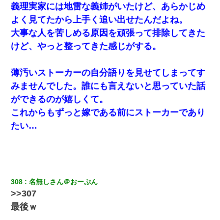
彼女「うん！！絶対幸せになろうね！！！！」 → ７年後ｗｗ
義理実家には地雷な義姉がいたけど、あらかじめ
ｗｗｗ
よく見てたから上手く追い出せたんだよね。
大事な人を苦しめる原因を頑張って排除してきた
父が他界→父のフリン相手『どうか相続を放棄して下さい、昔の
ことは謝ります。ごめんなさい…』私「お子さんはフリン略奪婚
けど、やっと整ってきた感じがする。
って知ってるの？」相手『 』結果→
薄汚いストーカーの自分語りを見せてしまってす
日航機墜落事故の「ここからは日本語で大丈夫ですよ〜」の絶望
感がヤバイ・・・
みませんでした。誰にも言えないと思っていた話
ができるのが嬉しくて。
【報告者がキチ】嫁「妊娠した」俺『それじゃあ皆に祝ってもら
これからもずっと嫁である前にストーカーであり
おう』友人達を家に連れ帰ってホームパーティー→俺『皆に祝え
てもらえて良かったな！』→
たい…
【悲報】嫁がワイのこと嫌いっぽいから単身赴任した結果
何年か前に妹は離婚している。当時生まれた姪が義弟の子じゃな
かったため妹有責での離婚になり…
308
名無しさん＠おーぷん
>>307
最後ｗ
【GJ!】会社から帰宅中、広い駐車場にエンジンかけっ放しの車を
発見。しかも「ヒィ～」みたいな声も聞こえてきたので気になっ