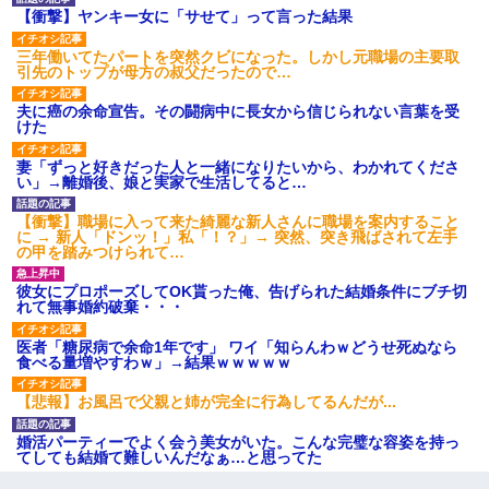
【衝撃】ヤンキー女に「サせて」って言った結果
三年働いてたパートを突然クビになった。しかし元職場の主要取
引先のトップが母方の叔父だったので…
夫に癌の余命宣告。その闘病中に長女から信じられない言葉を受
けた
妻「ずっと好きだった人と一緒になりたいから、わかれてくださ
い」→離婚後、娘と実家で生活してると…
【衝撃】職場に入って来た綺麗な新人さんに職場を案内すること
に → 新人「ドンッ！」私「！？」→ 突然、突き飛ばされて左手
の甲を踏みつけられて…
彼女にプロポーズしてOK貰った俺、告げられた結婚条件にブチ切
れて無事婚約破棄・・・
医者「糖尿病で余命1年です」 ワイ「知らんわｗどうせ死ぬなら
食べる量増やすわｗ」→結果ｗｗｗｗｗ
【悲報】お風呂で父親と姉が完全に行為してるんだが...
婚活パーティーでよく会う美女がいた。こんな完璧な容姿を持っ
てしても結婚て難しいんだなぁ…と思ってた