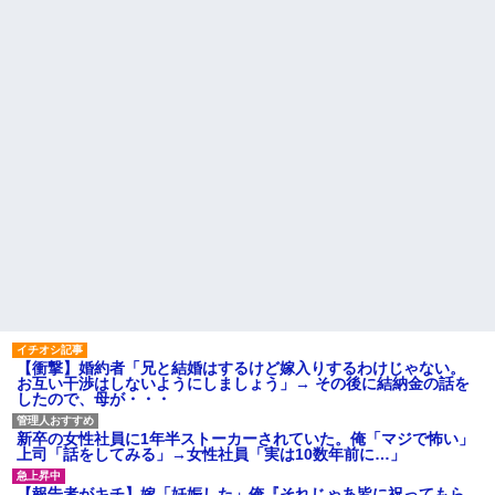
し送りあるかと確認したらいき
書がきた。無視しようと思って
なりキレられた。このパートの
いたら、とんでもない事実が判
性格悪くないか？
明して…
【速報】専門家「イオンモー
ハードオフに売っていた4万
ル熊本の爆心地に”こんなも
4000円のフィギュアがヤバすぎ
の”があったんだけど…」
るｗｗｗｗｗｗ「こんな高い
の？ｗｗ」「逆に超安い」
24歳の嫁に性的な魅力を感じ
なくなったので離婚したい件
私「ちょっと、人の家の金庫
触らないでよ！」キチママ『そ
主な税金の成り立ちを調べて
こに金庫があったから、開けて
みたよ
みようとしただけ☆』義兄「泥
は出てけ！二度と来るな！」結
果・・・
私「初めて飲む味だけどなん
のお茶？」彼「ちっ！」私「」
【GIF】JSのカンチョーワロ
タ
後続車にクラクションを鳴ら
され彼氏が逆切れ。「何クラク
ション鳴らしてんだ！降りてこ
いよ！」と怒鳴りだし...
【衝撃】婚約者「兄と結婚はするけど嫁入りするわけじゃない。
お互い干渉はしないようにしましょう」→ その後に結納金の話を
【衝撃】報酬100万円超の治験
したので、母が・・・
募集がこちらｗｗｗｗｗ(※画像
あり)
【ネット騒然】惨殺されたタ
新卒の女性社員に1年半ストーカーされていた。俺「マジで怖い」
ワマン頂き女子のこの動画、す
上司「話をしてみる」→女性社員「実は10数年前に…」
げえええええｗｗｗｗｗｗｗｗ
ｗｗｗ
【報告者がキチ】嫁「妊娠した」俺『それじゃあ皆に祝ってもら