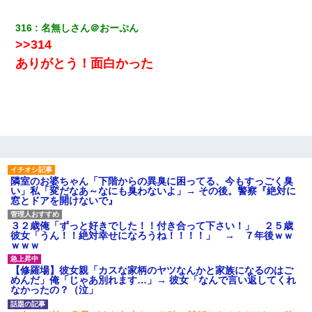
316
名無しさん＠おーぷん
>>314
ありがとう！面白かった
隣室のお婆ちゃん「下階からの異臭に困ってる、今もすっごく臭
い」私「変だなあ～なにも臭わないよ」→ その後。警察『絶対に
窓とドアを開けないで』
３２歳俺「ずっと好きでした！！付き合って下さい！」 ２５歳
彼女「うん！！絶対幸せになろうね！！！！」 → ７年後ｗｗ
ｗｗｗ
【修羅場】彼女親「カスな家柄のヤツなんかと家族になるのはご
めんだ」俺「じゃあ別れます…」→ 彼女「なんで言い返してくれ
なかったの？（泣」