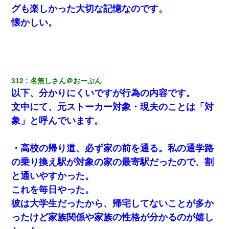
彼女(美人女医)にネックレスをプレゼント。「こんな安物を渡すく
グも楽しかった大切な記憶なのです。
らいなら、渡さないほうがマシだからね」→ ６０万したと話した
ら・・・
懐かしい。
元旦那から復縁要請。息子「最新型のiPhoneも買えない貧乏は嫌
だ、再婚して」私「なら父親と暮らせ」息子「やった＾＾」私
（もう手遅れだったんだな…）
312
名無しさん＠おーぷん
【不幸な結婚式】新郎親族「ブスのくせにドレスなんか着ちゃっ
以下、分かりにくいですが行為の内容です。
てさ～ほんと恥ずかしいわよね～（大声」新郎両親「！！！（土
下座」→ 結果・・・
文中にて、元ストーカー対象・現夫のことは「対
象」と呼んでいます。
同じマンションに住んでる女性が鍵をわかりやすいところに隠し
ている事に気づいた俺「忍びこんでみよう！」→ 結果
・高校の帰り道、必ず家の前を通る。私の通学路
「お前の父ちゃんは自宅警備員」とかからかわれたけど、実はと
の乗り換え駅が対象の家の最寄駅だったので、割
んでもない仕事に就いていた
と通いやすかった。
これを毎日やった。
嫁が弁護士を連れてきて「悪いと思うなら慰謝料を払って離婚し
ろ」→ 俺「完全に恐喝になってますね」「お前、これが詐欺だっ
彼は大学生だったから、帰宅してないことが多か
て知ってる？」
ったけど家族関係や家族の性格が分かるのが嬉し