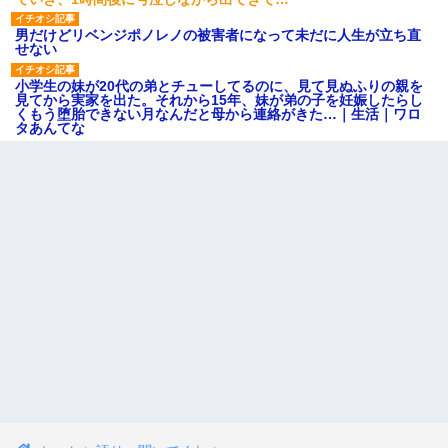
男だけどリベンジポノレノの被害者になって未だに人生が立ち直
せない
小学生の妹が20代の弟とチューしてるのに、見て見ぬふりの親を
見てから実家を出た。それから15年、妹が弟の子を妊娠したらし
くもう堕胎できない月なんだと母から連絡がきた…｜生活｜ワロ
タあんてな