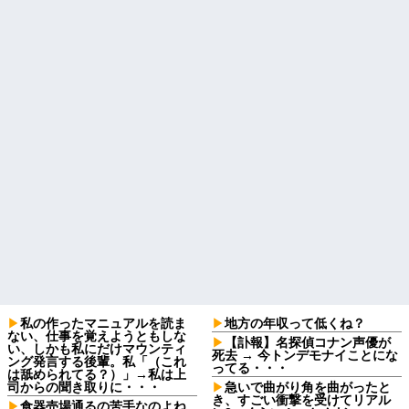
私の作ったマニュアルを読ま
地方の年収って低くね？
ない、仕事を覚えようともしな
【訃報】名探偵コナン声優が
い、しかも私にだけマウンティ
死去 → 今トンデモナイことにな
ング発言する後輩。私「（これ
ってる・・・
は舐められてる？）」→私は上
司からの聞き取りに・・・
急いで曲がり角を曲がったと
き、すごい衝撃を受けてリアル
食器売場通るの苦手なのよね