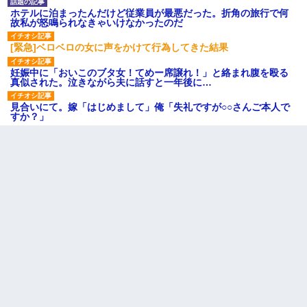
ホテルに泊まったんだけど従業員が最悪だった。折角の旅行で何
故私が怒鳴られなきゃいけなかったのだ
[緊急]ベロベロの女に声をかけて行為してきた結果
妊娠中に「おいこのブタ女！てめー席譲れ！」と絡まれ腹を殴る
真似された。泣きながら夫に話すと一年後に…
見合いにて。嫁「はじめまして」俺「失礼ですが○○さんご本人で
すか？」