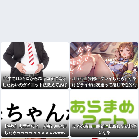
半年で115キロから75キロまで落と
オタク「実際にプレイしたらわかる
したわいのダイエット法教えてあげ
けどライザは友達って感じで性的な
る
目では見れないｗ」←これｗ
【愕然】大学生ワイ、人妻の中に出
ワイ公務員、民間に転職して給料倍
したらｗｗｗｗｗｗｗｗｗwwww
になる