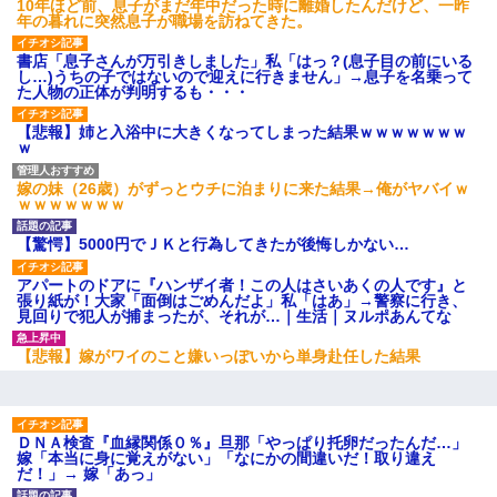
10年ほど前、息子がまだ年中だった時に離婚したんだけど、一昨
年の暮れに突然息子が職場を訪ねてきた。
書店「息子さんが万引きしました」私「はっ？(息子目の前にいる
し…)うちの子ではないので迎えに行きません」→息子を名乗って
た人物の正体が判明するも・・・
【悲報】姉と入浴中に大きくなってしまった結果ｗｗｗｗｗｗｗ
ｗ
嫁の妹（26歳）がずっとウチに泊まりに来た結果→俺がヤバイｗ
ｗｗｗｗｗｗｗ
【驚愕】5000円でＪＫと行為してきたが後悔しかない…
アパートのドアに『ハンザイ者！この人はさいあくの人です』と
張り紙が！大家「面倒はごめんだよ」私「はあ」→警察に行き、
見回りで犯人が捕まったが、それが…｜生活｜ヌルポあんてな
【悲報】嫁がワイのこと嫌いっぽいから単身赴任した結果
ＤＮＡ検査『血縁関係０％』旦那「やっぱり托卵だったんだ…」
嫁「本当に身に覚えがない」「なにかの間違いだ！取り違え
だ！」→ 嫁「あっ」