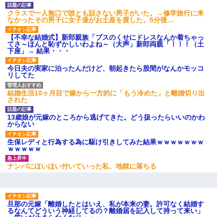
クラスで一人無口で誰とも話さない男子がいた。→修学旅行に来
なかったその男子に女子達がお土産を渡した。5分後…
【不幸な結婚式】新郎親族「ブスのくせにドレスなんか着ちゃっ
てさ～ほんと恥ずかしいわよね～（大声」新郎両親「！！！（土
下座」→ 結果・・・
今日夫の実家に泊ったんだけど、朝起きたら股間がなんかモッコ
リしてた
結婚生活10ヶ月目で嫁から一方的に「もう冷めた」と離婚切り出
された
13歳娘が元嫁のところから逃げてきた。どう扱ったらいいのかわ
からない
生保レディと行為する為に駆け引きしてみた結果ｗｗｗｗｗｗｗ
ｗｗｗｗｗ
ナンパにほいほい付いていった私、地獄に落ちる
旦那の元嫁「離婚したとはいえ、私が本来の妻。許可なく結婚す
るなんてどういう神経してるの？離婚届を記入して持って来い」