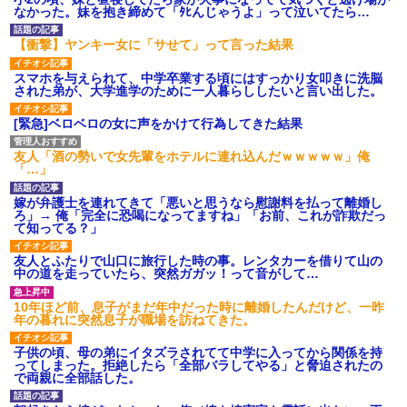
なかった。妹を抱き締めて「ﾀﾋんじゃうよ」って泣いてたら…
【衝撃】ヤンキー女に「サせて」って言った結果
スマホを与えられて、中学卒業する頃にはすっかり女叩きに洗脳
された弟が、大学進学のために一人暮らししたいと言い出した。
[緊急]ベロベロの女に声をかけて行為してきた結果
友人「酒の勢いで女先輩をホテルに連れ込んだｗｗｗｗｗ」俺
「…」
嫁が弁護士を連れてきて「悪いと思うなら慰謝料を払って離婚し
ろ」→ 俺「完全に恐喝になってますね」「お前、これが詐欺だっ
て知ってる？」
友人とふたりで山口に旅行した時の事。レンタカーを借りて山の
中の道を走っていたら、突然ガガッ！って音がして…
10年ほど前、息子がまだ年中だった時に離婚したんだけど、一昨
年の暮れに突然息子が職場を訪ねてきた。
子供の頃、母の弟にイタズラされてて中学に入ってから関係を持
ってしまった。拒絶したら「全部バラしてやる」と脅迫されたの
で両親に全部話した。