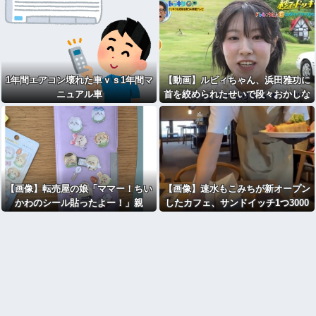
1年間エアコン壊れた車ｖｓ1年間マ
【動画】ルビィちゃん、浜田雅功に
ニュアル車
首を絞められたせいで段々おかしな
仕事が増える
【画像】転売屋の娘「ママー！ちい
【画像】速水もこみちが新オープン
かわのシール貼ったよー！」親
したカフェ、サンドイッチ1つ3000
「！！！！！！」
円wwwwwwwwwwwwwwwwwww
wwwwwww