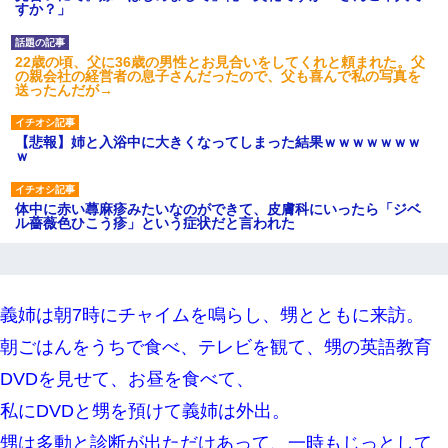
すか？」
22歳の頃、父に36歳の男性とお見合いをしてくれと頼まれた。父
の親会社の経営者の息子さんだったので、父も喜んで私の写真を
送ったんだが→
【悲報】姉と入浴中に大きくなってしまった結果ｗｗｗｗｗｗｗ
ｗ
体中に赤い蕁麻疹みたいなのができて、皮膚科にいったら「ジベ
ル薔薇色ひこう疹」という症状だと言われた
旦那の元嫁「離婚したとはいえ、私が本来の妻。許可なく結婚す
るなんてどういう神経してるの？離婚届を記入して持って来い」
→笑いが止まらなくなり・・・
義姉は朝7時にチャイムを鳴らし、甥とともに来訪。
朝ごはんをうちで食べ、テレビを観て、甥の英語教育
小2の頃、妹と昼寝してたら家が火事になってて気づくと逃げ場が
なかった。妹を抱き締めて「ﾀﾋんじゃうよ」って泣いてたら…
DVDを見せて、お昼を食べて、
私にDVDと甥を預けて義姉は外出。
最近うちの庭に知らない男の人がしょっちゅう入ってくる。それ
を職場で愚痴ったら、同僚男性が怒鳴りつけてきた。
甥は多動と診断が出ただけあって、一時もじっとして