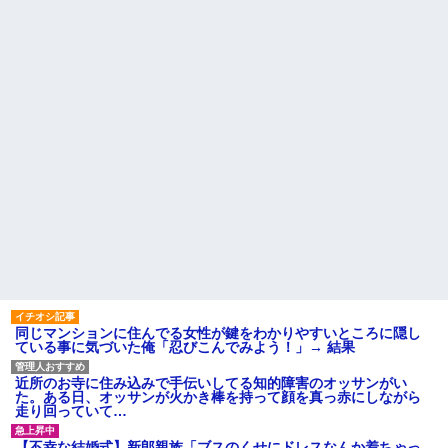
られていいよなぁ。俺なんか忙
ライチュウ「ピチューとピカ
しくて寝る暇ねーもん。どうせ
チュウより圧倒的に強いですｗ
暇でしょ？俺のＤＶＤコピっと
ｗｗｗ」←こいつが不人気な理
いてよ」
由
【驚愕】養育費を払い続けた
【お前らも気をつけよう
結果…元妻の裏切りが判
な！】ガールズバンドのボーカ
明！！！その理由がこれｗｗｗ
ルさん、客席ダイブした結果
ｗ
『こう』なってしまいお気持ち
職場で電話を取った新入社員
表明してしまう…
の女子がヒワイなことを言われ
粉末スープ、液体スープ、調
てショックを受けたことがあっ
味オイル「食べる『直前』に入
た
れてください！！」
主な税金の成り立ちを調べて
ATMで俺が暗証番号を入力し
みたよ
終わった瞬間に、後ろに並んで
いた外国人風の女がこちらに荷
物をばらまきやがった。俺（う
っぜぇ。引き落としキャンセル...
ハードオフに売っていた4万
4000円のフィギュアがヤバすぎ
るｗｗｗｗｗｗ「こんな高い
の？ｗｗ」「逆に超安い」
同じマンションに住んでる女性が鍵をわかりやすいところに隠し
ている事に気づいた俺「忍びこんでみよう！」→ 結果
私「ちょっと、人の家の金庫
触らないでよ！」キチママ『そ
こに金庫があったから、開けて
近所のお寺に住み込みで手伝いしてる知的障害のオッサンがい
みようとしただけ☆』義兄「泥
た。ある日、オッサンが火かき棒を持って顔を真っ赤にしながら
は出てけ！二度と来るな！」結
走り回っていて…
果・・・
私「初めて飲む味だけどなん
【不幸な結婚式】新郎親族「ブスのくせにドレスなんか着ちゃっ