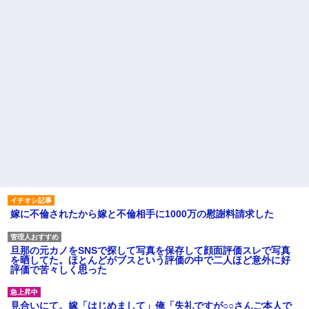
嫁に不倫されたから嫁と不倫相手に1000万の慰謝料請求した
旦那の元カノをSNSで探して写真を保存して顔面評価スレで写真
を晒してた。ほとんどがブスという評価の中で二人ほど意外に好
評価で苦々しく思った
見合いにて。嫁「はじめまして」俺「失礼ですが○○さんご本人で