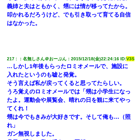
彼にプロポーズされたんだけど、実は資産家だと知って婚約破棄
義姉と夫はともかく、甥には情が移ってたから。
した。B子「A男くんと別れたって本当？私が付き合ってもい
い？」
叩かれるだろうけど、でも引き取って育てる自信
はなかった。
彼氏家「うちは墨入れるのが伝統だから。お前も彫れ」 → 結果…
日航機墜落事故の「ここからは日本語で大丈夫ですよ〜」の絶望
感がヤバイ・・・
217
：
名無しさん＠おーぷん
：
2015/12/18(金)22:24:16
 ID:
V3S
妻「ずっと好きだった人と一緒になりたいから、わかれてくださ
…しかし1年後もらったロミオメールで、施設に
い」→離婚後、娘と実家で生活してると…
入れたというのも嘘と発覚。
そう言えば私が戻ってくると思ってたらしい。
彼女(美人女医)にネックレスをプレゼント。「こんな安物を渡すく
らいなら、渡さないほうがマシだからね」→ ６０万したと話した
うろ覚えのロミオメールでは「甥は小学生になっ
ら・・・
たよ。運動会や展覧会、晴れの日を観に来てやっ
てくれ！
【戦争】不妊の俺嫁に弟嫁が2日間4歳児を託児 俺嫁はそこまで気
にしてなかったが、あまりにも子供が俺嫁に懐くので最後らへん
甥は今でもきみが大好きです。そして俺も…（照
顔引きつってた → そして弟嫁が迎えに来た翌日…
れ」
ガン無視しました。
出張中の旦那から『フリンしやがって、このクズ』と電話が。私