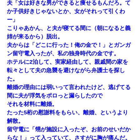
隣の部屋の住民の母親、オートロックを突破してマンションに入
夫「女は好きな男ができると痩せるもんだろ。て
り込んできたみたいで、ずっとドアの前で喚いてて滅茶苦茶うる
さかった。
か子供好きじゃないとか、女がそれって引くわ
ー」
義兄嫁「娘が大学に入ったら下宿させて」私「しつこい、学校斡
こりゃあかん、と夫が寝てる間に（朝になると義
旋のアパートに行け」→ 旦那が義兄に通報したら「志望校を変え
ろ！」とキレて・・・
姉が来るから）脱出。
夫からは「どこに行った！俺の金で！」とガンガ
さっき嫁から、「愛しています」ってメールが届いた。俺も「愛
ン留守電入ったが、私の独身時代の金です。
してます」って送ったら
ホテルに2泊して、実家経由して、親戚間の家を
転々として夫の急襲を避けながら弁護士を探し
とっさに女児を捕まえたら変質者扱いされた。母親「あっち行っ
てよ！気持ち悪い！（ｼｯｼｯ」→ 後日、俺を見つけた母親がすっ飛
た。
んできて・・・
離婚の理由には弱いって言われたけど、逃げてる
間に夫が浮気をポロっと漏らしたので
旦那が長男のDNA鑑定をしたら血縁関係0%だった。旦那「やっぱ
りウワキしてたんだな…」長男「俺は誰の子供なの？」長女・次
それを材料に離婚。
男「ウワキ女！」
たった5桁の慰謝料をもらい、離婚、というより
解散。
何年か前に妹は離婚している。当時生まれた姪が義弟の子じゃな
かったため妹有責での離婚になり…
留守電に「甥が施設に入ったぞ、お前のせいだか
らな！」って入っていて、さすがに胸が痛んだ。