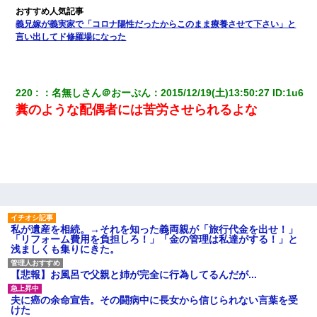
義兄嫁が義実家で「コロナ陽性だったからこのまま療養させて下さい」と
言い出してド修羅場になった
220
：
名無しさん＠おーぷん
：
2015/12/19(土)13:50:27
 ID:
1u6
糞のような配偶者には苦労させられるよな
私が遺産を相続。→それを知った義両親が「旅行代金を出せ！」
「リフォーム費用を負担しろ！」「金の管理は私達がする！」と
浅ましくも集りにきた。
【悲報】お風呂で父親と姉が完全に行為してるんだが...
夫に癌の余命宣告。その闘病中に長女から信じられない言葉を受
けた