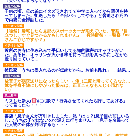
→笑いが止まらなくなり・・・
子供の頃、母の弟にイタズラされてて中学に入ってから関係を持
ってしまった。拒絶したら「全部バラしてやる」と脅迫されたの
で両親に全部話した。
【唖然】帰宅したら旦那のスポーツカーが消えていた。警察『目
立つし、すぐ見つかるかもしれません』→ 数時間後・・警察『××
さんご存じですか？』
近所のお寺に住み込みで手伝いしてる知的障害のオッサンがい
た。ある日、オッサンが火かき棒を持って顔を真っ赤にしながら
走り回っていて…
彼氏家「うちは墨入れるのが伝統だから。お前も彫れ」 → 結果…
放置子が病院送りになったらしい → 俺（二度と帰ってくるなよ…
嫁を半身不随にしやがった恨みは、正直こんなもんじゃ晴れな
い）
ミスした新人(
)に冗談で「行為させてくれたら許してあげる」
って言ったら・・・
書店「息子さんが万引きしました」私「はっ？(息子目の前にいる
し…)うちの子ではないので迎えに行きません」→息子を名乗って
た人物の正体が判明するも・・・
テレワーク上司「会議中はカメラ付けろ！」女社員「え、事前連