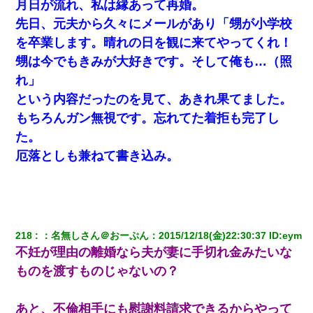
「本当に家まで来たの？証拠は？」旦那「俺の言葉が信じられな
月日が流れ、私は縁あって再婚。
いのか！」→ 離婚後
先日、元夫から久々にメールがあり「甥が小学校
を卒業します。晴れの日を観に来てやってくれ！
友人「酒の勢いで女先輩をホテルに連れ込んだｗｗｗｗｗ」俺
「…」
甥は今でもきみが大好きです。そして俺も…（照
れ」
「パワハラを受けたから思い切って転職した」とSNSで呟いた
という内容だったのを見て、あきれ果てました。
ら、速攻でパワハラかました元上司がLINEを送ってきた。
もちろんガン無視です。忘れてた着拒も完了し
た。
小学生の息子が急に様子がおかしくなった。私「理由を聞いても
『わかんない！』って怒鳴り付けてくるし、困っってる」旦那
厄落としも兼ねて書き込み。
「話してみるよ」→ 後日・・・
今日夫の実家に泊ったんだけど、朝起きたら股間がなんかモッコ
リしてた
218
：
名無しさん＠おーぷん
：
2015/12/18(金)22:30:37
 ID:
eym
ケーキバイキングにいた単独の50くらいのオッサン、強烈だっ
不妊が理由の離婚なら夫が妻に手切れ金みたいな
た。
ものを渡すものじゃないの？
私が遺産を相続。→それを知った義両親が「旅行代金を出せ！」
「リフォーム費用を負担しろ！」「金の管理は私達がする！」と
あと、不倫相手にも慰謝料請求できるからやって
浅ましくも集りにきた。