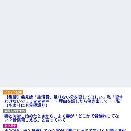
【復讐】義兄嫁「生活費、足りない分を貸してほしい」私「貸す
わけないでしょｗｗｗｗ」→ 理由を話したら泣き出して・・私
（あまりにも希望通り）
妻と同居し始めたときから、よく妻が「どこかで音漏れしてな
い？音楽聞こえる」と言っていて…
小2の頃、妹と昼寝してたら家が火事になってて気づくと逃げ場が