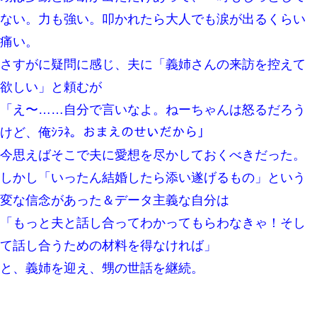
ない。力も強い。叩かれたら大人でも涙が出るくらい
9月に付き合い始めたけどこの、この人と結婚はないわと判断して
別れた。その元彼が交通事故で重体になっているらしく…
痛い。
さすがに疑問に感じ、夫に「義姉さんの来訪を控えて
元旦那から復縁要請。息子「最新型のiPhoneも買えない貧乏は嫌
欲しい」と頼むが
だ、再婚して」私「なら父親と暮らせ」息子「やった＾＾」私
（もう手遅れだったんだな…）
「え〜……自分で言いなよ。ねーちゃんは怒るだろう
けど、俺ｼﾗﾈ。おまえのせいだから」
【画像】女の子「お母さん！！私ようやくファッションモデルに
選ばれたの！絶対見に来てね！」→悲しい結果がこれ・・・
今思えばそこで夫に愛想を尽かしておくべきだった。
しかし「いったん結婚したら添い遂げるもの」という
わい(42)渋谷の夜のサービスで19の女の子にゴックンさせた結果
ｗｗｗｗｗｗｗｗ
変な信念があった＆データ主義な自分は
「もっと夫と話し合ってわかってもらわなきゃ！そし
【復讐】義兄嫁「生活費、足りない分を貸してほしい」私「貸す
わけないでしょｗｗｗｗ」→ 理由を話したら泣き出して・・私
て話し合うための材料を得なければ」
（あまりにも希望通り）
と、義姉を迎え、甥の世話を継続。
小学生の妹が20代の弟とチューしてるのに、見て見ぬふりの親を
見てから実家を出た。それから15年、妹が弟の子を妊娠したらし
くもう堕胎できない月なんだと母から連絡がきた…｜生活｜ワロ
タあんてな