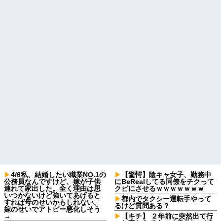
4/6私、結婚したい職業NO.1の
【驚愕】陰キャ女子、勤務中
公務員なんですけど、嫁が子供
にBeRealしてる同僚をチクって
連れて家出した。全く理由は思
クビにさせるｗｗｗｗｗｗｗ
いつかないけど強いてあげると
都内でタクシー運転手やって
すれば母のせいかもしれない。
るけど質問ある？
嫁のせいでアトピー悪化しそう
→
【キチ】 ２年前に突然出て行