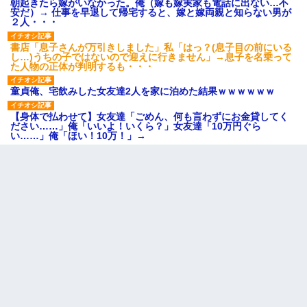
朝起きたら嫁がいなかった。俺（嫁も嫁実家も電話に出ない…不
安だ）→ 仕事を早退して帰宅すると、嫁と嫁両親と知らない男が
２人・・・
書店「息子さんが万引きしました」私「はっ？(息子目の前にいる
し…)うちの子ではないので迎えに行きません」→息子を名乗って
た人物の正体が判明するも・・・
童貞俺、宅飲みした女友達2人を家に泊めた結果ｗｗｗｗｗｗ
【身体で払わせて】女友達「ごめん、何も言わずにお金貸してく
ださい……」俺「いいよ！いくら？」女友達「10万円ぐら
い……」俺「ほい！10万！」→