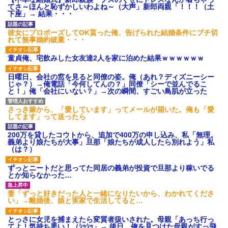
のお茶？」彼「ちっ！」私「」
てさ～ほんと恥ずかしいわよね～（大声」新郎両親「！！！（土
【GIF】JSのカンチョーワロ
下座」→ 結果・・・
タ
後続車にクラクションを鳴ら
彼女にプロポーズしてOK貰った俺、告げられた結婚条件にブチ切
され彼氏が逆切れ。「何クラク
れて無事婚約破棄・・・
ション鳴らしてんだ！降りてこ
いよ！」と怒鳴りだし...
童貞俺、宅飲みした女友達2人を家に泊めた結果ｗｗｗｗｗｗ
【衝撃】報酬100万円超の治験
募集がこちらｗｗｗｗｗ(※画像
日曜日、会社の窓を見ると同僚の姿。俺（あれ？ディズニーシー
あり)
じゃ？）→俺電話「今何してんの？」同僚「シーで並んでるこ
【ネット騒然】惨殺されたタ
と！」俺「会社にいない？」→次の瞬間、すごい鳥肌が立った
ワマン頂き女子のこの動画、す
げえええええｗｗｗｗｗｗｗｗ
ｗｗｗ
さっき嫁から、「愛しています」ってメールが届いた。俺も「愛
してます」って送ったら
【愕然】白のクラウン俺氏、
高速道路左車線を制限速度で走
った結果wwwwwwwwwwww
200万を貸したコウトから、追加で400万の申し込み、私「無理。
義弟より娘たちが大事」旦那「娘たちが成人したら別れよう」私
百年の恋12-899 食べた量を
（は？）
張り合ってくる
【悲報】佐藤輝明・・・２軍
ずっとニートだと思ってた同居の義弟が投資で旦那より稼いでる
でも盛大にやらかす←あまり悲
とか知らなかった…
しませないでくれ
妻「ずっと好きだった人と一緒になりたいから、わかれてくださ
い」→離婚後、娘と実家で生活してると…
とっさに女児を捕まえたら変質者扱いされた。母親「あっち行っ
てよ！気持ち悪い！（ｼｯｼｯ」→ 後日、俺を見つけた母親がすっ飛