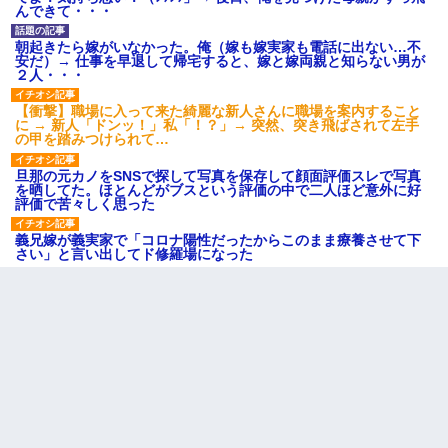
んできて・・・
朝起きたら嫁がいなかった。俺（嫁も嫁実家も電話に出ない…不
安だ）→ 仕事を早退して帰宅すると、嫁と嫁両親と知らない男が
２人・・・
【衝撃】職場に入って来た綺麗な新人さんに職場を案内すること
に → 新人「ドンッ！」私「！？」→ 突然、突き飛ばされて左手
の甲を踏みつけられて…
旦那の元カノをSNSで探して写真を保存して顔面評価スレで写真
を晒してた。ほとんどがブスという評価の中で二人ほど意外に好
評価で苦々しく思った
義兄嫁が義実家で「コロナ陽性だったからこのまま療養させて下
さい」と言い出してド修羅場になった