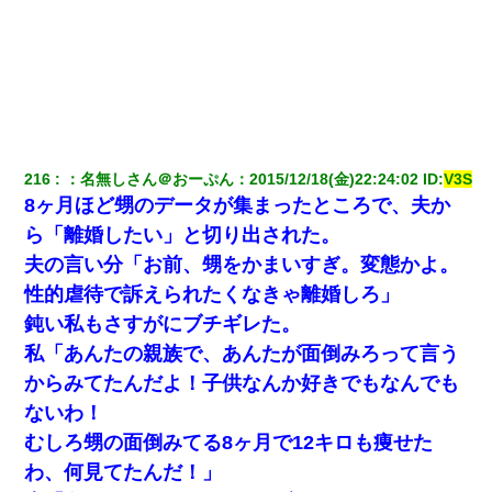
私「結婚やめるわ」 婚約者「え？なんでなんで？」 → 放置した
結果…｜生活｜ワロタあんてな
【衝撃】嫁父の会社に勤続１０年、手取り１４万 → 俺「２２万も
らえる会社から誘われた。転職したい」義父「クビ！（激怒」嫁
「離婚！（激怒」
216
：
名無しさん＠おーぷん
：
2015/12/18(金)22:24:02
 ID:
V3S
8ヶ月ほど甥のデータが集まったところで、夫か
宅飲みで女友達の乳を見てしまった・・・
ら「離婚したい」と切り出された。
夫の言い分「お前、甥をかまいすぎ。変態かよ。
【まぬけ】夫「離婚だ！」私「わかった。で？」夫「慰謝料
だ！」私「いいけど弁護士通して。私も請求する」夫「」
性的虐待で訴えられたくなきゃ離婚しろ」
鈍い私もさすがにブチギレた。
全く親しくないママ友Aから突然「飲み会しよう」と誘われたがお
私「あんたの親族で、あんたが面倒みろって言う
断りした。後日Aの企みを知ってゾッとするやら腹立つやら！
からみてたんだよ！子供なんか好きでもなんでも
ないわ！
スマホを与えられて、中学卒業する頃にはすっかり女叩きに洗脳
された弟が、大学進学のために一人暮らししたいと言い出した。
むしろ甥の面倒みてる8ヶ月で12キロも痩せた
わ、何見てたんだ！」