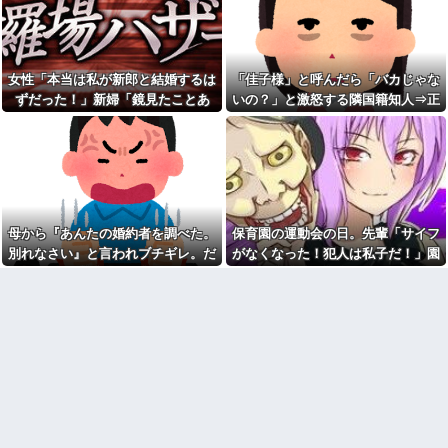
長男嫁が「お姉ちゃん助け
に『これ』してきた理由ｗｗｗ
て」と電話してきた。バカトメ
ｗ
が、雪の中うちの息子に会いに
結婚をするため、嫁親と俺親
来ようとしたらしく...
と会食をした。その時嫁親が
女「今の夫とは離婚する。次
「一人っ子ですか？三人家族で
女性「本当は私が新郎と結婚するは
「佳子様」と呼んだら「バカじゃな
はマジメで経済力のある男と結
すか？」と何度も聞く「そうで
ずだった！」新婦「鏡見たことあ
いの？」と激怒する隣国籍知人⇒正
婚したいな」私「幸せになって
すよー、前は祖母がいたんで四
ね！」→産科の授乳室で出会っ
人家族でしたが」と答
る？」→披露宴が一瞬で騒然となっ
論で返したら大炎上w
た女性のその後が・・・
【オカルト】「頭は正常だけ
て…
知人に誘われて公演見に行く
ど、これだけはガチで信じて
予定だったけど「元々行く予定
る」って現象ある？
の人が行けるようになったから
義母「服装が失礼よ」私「お
ごめん」と連絡きた。なんだか
互い様ですよね〜」今までイビ
モヤモヤしてしまい...
られ続けてきた私が義姉の披露
園ママ「レシピ教えて！」私
宴で大暴れｗｗ義親族に「ひっ
母から『あんたの婚約者を調べた。
保育園の運動会の日。先輩「サイフ
「いいですよ」→自家製スポー
ぱたきますよ」と釘を刺したっ
別れなさい』と言われブチギレ。だ
がなくなった！犯人は私子だ！」園
ツドリンクの作り方を教えた結
たｗｗｗ
果、とんでもない騒動に発展し
が母に感謝した理由がこれ
長「警察沙汰は勘弁して～」→誰も
彼氏が私の友達を勝手に評価
て…
する。友達の写真を見せたら
味方がいないと思ったその時…
彼女と結婚の話をしていた時
「この子はモテそう」「この子
に言われたことが衝撃だった
は彼氏できなさそう」
チー牛「デブの事豚丼って呼
クレーマーに「何十万の買い
ぼうぜ！」←これが流行らなか
物をしたと思ってるの！？」と
った理由
怒鳴られた。しかし合計は9217
円で…
【画像】このLINEでなんで女
が怒ってるのか分かんない奴は
なんなのよ！！！すごいわ掃
モテない奴確定らしい←お前ら
除！！！！
は勿論わかるよ
クソ男「専業主婦は昼間寝て
な？？？？？？？