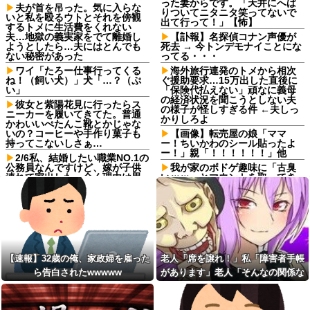
った妻からです。「天井にへば
夫が首を吊った。気に入らな
りついてニタニタ笑ってないで
いと私を殴るウトとそれを傍観
出て行って！」【怖】
するトメに生活費をくれない
夫…地獄の義実家をでて離婚し
【訃報】名探偵コナン声優が
ようとしたら…夫にはとんでも
死去 → 今トンデモナイことにな
ない秘密があった
ってる・・・
ワイ「たろー仕事行ってくる
海外旅行連発のトメから相次
ね！（飼い犬）」犬「…？（ぷ
ぐ援助要求…15万出した直後に
い」
「保険代払えない」頑なに義母
の経済状況を聞こうとしない夫
彼女と紫陽花見に行ったらス
の様子が怪しすぎる件 ←夫しっ
ニーカーを履いてきてた。普通
かりしろよ
かわいいぺたんこ靴とかじゃな
いの？コーヒーや手作り菓子も
【画像】転売屋の娘「ママ
持ってこないしさぁ…
ー！ちいかわのシール貼ったよ
ー！」親「！！！！！！」他
2/6私、結婚したい職業NO.1の
公務員なんですけど、嫁が子供
我が家のボドゲ趣味に「古臭
連れて家出した。全く理由は思
いｗｗ」とマウントを取ってき
いつかないけど強いてあげると
た義弟嫁、謎の対抗心でスマホ
すれば母のせいかもしれない。
ゲームに100万単位の重課金＆借
嫁のせいでアトピー悪化しそう
金発覚で離婚確定！「お前らが
→
ボドゲやってるのが悪い」と責
任転嫁してきたんだがｗｗｗｗ
【驚愕】 新幹線じゃなく『帰
省費4000円』安くなる在来線で
【画像】JSJCの開脚トレーニ
帰省した結果ｗｗｗｗｗ
ング、ほぼ性交ｗｗｗｗｗｗｗ
【速報】32歳の俺、家政婦を雇った
老人「席を譲れ！」私「障害者手帳
ｗｗｗｗ
【しまった…】 コトメに追い
ら告白されたwwwww
があります」老人「そんなの関係な
出されたトメと二世帯住宅を建
【悲報】ドラマ関係者「漫画
て、「２F(夫婦のエリア)には絶
をドラマ化？脚本に糞アレンジ
い！」→暴言を浴びせられた直後、
対に上がらない」という約束を
加えなきゃ」←これ
周囲が動き出して…
したが、早速破って2Fに上が...
【恐怖】もとカノがドア越し