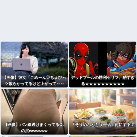
【画像】彼女「ごめーん♡ちょびっ
デッドプールの勝利セリフ、酷すぎ
ツ散らかってるけど上がって～～
るｗｗｗｗｗｗｗｗｗｗ
～！」⇒！！
【画像】パン線透けまくってるOL
「そうめんともう一品」何にする？
の尻wwwwww