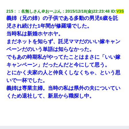
215
：
名無しさん＠おーぷん
：
2015/12/18(金)22:23:48
 ID:
V3S
義姉（兄の姉）の子供である多動の男児6歳を託
児され続けた1年間が修羅場でした。
当時私は新婚ホヤホヤ。
まだネットを知らず、託児ママだのいい嫁キャン
ペーンだのいう単語は知らなかった。
でもあの時期私がやってたことはまさに「いい嫁
キャンペーン」だったんだと今にして思う。
とにかく夫家の人と仲良くしなくちゃ、という思
いで一杯でした。
義姉は専業主婦。当時の私は県外の夫についてい
くため退社して、新居から職探し中。