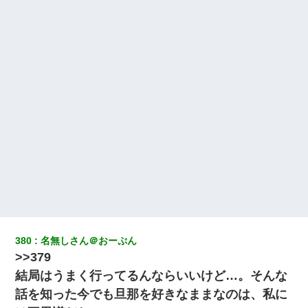
「話してみるよ」→ 後日・・・
とっさに女児を捕まえたら変質者扱いされた。母親「あっち行っ
てよ！気持ち悪い！（ｼｯｼｯ」→ 後日、俺を見つけた母親がすっ飛
んできて・・・
デパートの外商『私さんだと名乗る女が、ツケで宝石を買おうと
していて…』私「！？」→ 翌日。ママ友たちの様子が微妙におか
しくなり・・・
嘘をついてフリン旅行へ出かけた嫁→翌日、嫁「ただいま～」旦
那「娘がシんだよ。何度も連絡したのに…」嫁「えっ」→なん
と・・・
日曜日、会社の窓を見ると同僚の姿。俺（あれ？ディズニーシー
じゃ？）→俺電話「今何してんの？」同僚「シーで並んでるこ
と！」俺「会社にいない？」→次の瞬間、すごい鳥肌が立った
380
名無しさん＠おーぷん
>>379
【身体で払わせて】女友達「ごめん、何も言わずにお金貸してく
ださい……」俺「いいよ！いくら？」女友達「10万円ぐら
結局はうまく行ってるんならいいけど…。そんな
い……」俺「ほい！10万！」→
話を知った今でも旦那を好きなままなのは、私に