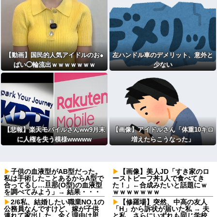
【動画】国民的人気アイドルのお●
左ハンドル車のデメリット、意外と
ぱい◯輪流出ｗｗｗｗｗｗｗ
少ない
【悲報】楽天モバイルさんww9月末
【画像】アイドルさん「体重10キロ
に人権を失う模様wwwww
増えたらこうなった」
子供の血液型がAB型だった。
【画像】美人JD「すき家のロ
私は手術したことあるからA型で
ーストビーフ丼1人で食べてき
合ってるし…旦那(O型)の血液型
た！」←合成みたいと話題にｗ
を調べてみよう」→ 結果・・・
ｗｗｗｗｗｗｗ
2/6私、結婚したい職業NO.1の
【修羅場】突然、中高の友人
公務員なんですけど、嫁が子供
「H」から訴状が届いた私 → 夫
連れて家出した。全く理由は思
と私、さらにいずれも同じ学校