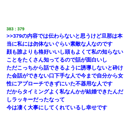
22歳の頃、父に36歳の男性とお見合いをしてくれと頼まれた。父
の親会社の経営者の息子さんだったので、父も喜んで私の写真を
送ったんだが→
383
379
【唖然】帰宅したら旦那のスポーツカーが消えていた。警察『目
>>379の内容では伝わらないと思うけど旦那は本
立つし、すぐ見つかるかもしれません』→ 数時間後・・警察『××
さんご存じですか？』
当に私には勿体ないぐらい素敵な人なのです
顔も誰よりも格好いいし頭もよくて私の知らない
出張中の旦那から『フリンしやがって、このクズ』と電話が。私
ことをたくさん知ってるので話が面白いし
「本当に家まで来たの？証拠は？」旦那「俺の言葉が信じられな
いのか！」→ 離婚後
ただこっちから話できるように誘導しないと砕け
た会話ができない口下手な人で今まで自分から女
小2の頃、妹と昼寝してたら家が火事になってて気づくと逃げ場が
性にアプローチできずにいた不器用な人です
なかった。妹を抱き締めて「ﾀﾋんじゃうよ」って泣いてたら…
だからタイミングよく私なんかが結婚できたんだ
しラッキーだったなって
200万を貸したコウトから、追加で400万の申し込み、私「無理。
義弟より娘たちが大事」旦那「娘たちが成人したら別れよう」私
今は凄く大事にしてくれているし幸せです
（は？）
【悲報】嫁がワイのこと嫌いっぽいから単身赴任した結果