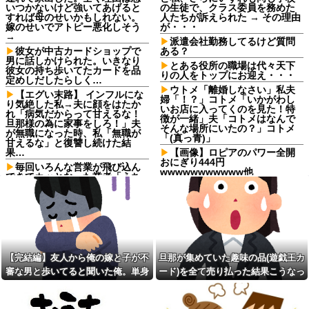
いつかないけど強いてあげると
の生徒で、クラス委員を務めた
すれば母のせいかもしれない。
人たちが訴えられた → その理由
嫁のせいでアトピー悪化しそう
が・・・
→
派遣会社勤務してるけど質問
彼女が中古カードショップで
ある？
男に話しかけられた。いきなり
とある役所の職場は代々天下
彼女の持ち歩いてたカードを品
りの人をトップにお迎え・・・
定めしだしたらしく…
ウトメ「離婚しなさい」私夫
【エグい末路】 インフルにな
婦「！？」コトメ「いかがわし
り気絶した私→夫に顔をはたか
いお店に入ってくのを見た！特
れ「病気だからって甘えるな！
徴が一緒」夫「コトメはなんで
旦那様の為に家事をしろ！」夫
そんな場所にいたの？」コトメ
が無職になった時、私「無職が
「(真っ青)」
甘えるな」と復讐し続けた結
果…
【画像】ロピアのパワー全開
おにぎり444円
毎回いろんな営業が飛び込ん
wwwwwwwwwww他
できてカッとなった業者「うち
で飼ってる犬の散歩でも行きや
フロムアースキッズ、地域と
がれ！」私「いいんですか！」
大学生が連携し子どもの「自
→ すると・・・
育」を育むイベント「諸福ジー
ク×Lifehug」を8月23日に開催
【仰天】X、メンエス嬢とラウ
ンジ嬢が熾烈な女の争いを繰り
【悲報】２ｍの奴に身長
広げ対戦型になってしまうw w
170cmが勝てる可能性が一番高
w w w w w w
い格闘技ｗｗｗｗｗｗｗｗｗｗ
【完結編】友人から俺の嫁と子が不
旦那が集めていた趣味の品(遊戯王カ
お前ら「日本も核武装汁！」
本屋に現れた異臭＆浮浪者風
審な男と歩いてると聞いた俺。単身
ード)を全て売り払った結果こうなっ
←１万発の核弾頭どこに
の男、ペタンコのボストンバッ
グをパンパンにして無会計で退
赴任先から興信所に相談した結果
た
【衝撃】蓮舫「蓮舫だから叩
店！Gメンに確保され「なん
いて良いという報道に向き合い
で？」と本気で困惑ｗｗｗ
ます！」X民「高市だから叩いて