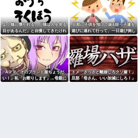
良いをやってるのがお前だろ」
【豹変】優しかった彼氏が同
←これ…w w
棲した瞬間に本性を現した。束
縛→DVの毎日。やっとの思いで
【悲報】17歳で無期懲役にな
逃げたが追ってきて…修羅の展
った奴のご尊顔、ガチで怖い
開に
よく猫に懐かれる。「猫は人を見る
旦那に子供を預けて妹&姪っ子達を
イーロン・マスク「中国のロ
一回だけ好きなところから人
ボットはデタラメで遠隔操作し
目があるんだ」と自慢してきたけれ
遊びに連れて行って、一日遊び倒し
生やり直せるとしたら
てるだけ」
ど、今日たまたま読んだ記事である
た。すると、旦那と喧嘩になってし
思わず誰かに話したくなる雑
職場結婚だった同僚の結婚式
学、なんかある？
ことを目にした
まい...
の２次会に、新郎新婦がこなか
った。そのまま主役なしで食事
本屋に現れた異臭＆浮浪者風
が始まり...
の男、ペタンコのボストンバッ
グをパンパンにして無会計で退
「優しい男はモテない」っ
店！Gメンに確保され「なん
て、正しくは「優しさ以外にセ
で？」と本気で困惑ｗｗｗ
ールスポイントのない男がモテ
Aママ「そのブランド服ちょうだ
トメ「さっさと離婚しろクソ嫁！」
ない」なんだわ。優しさ自体を
旦那に子供を預けて妹&姪っ子
好きではない
達を遊びに連れて行って、一日
い！」私「お断りします」→母親に
旦那「母さん、いい加減にしろ！」
遊び倒した。すると、旦那と喧
彼氏の家で不倫してる私。彼
報告したら逆ギレされ、とんでもな
→思わぬ形で旦那が味方してくれ
嘩になってしまい...
氏にキスしていたらいないはず
い要求をされて…
て…
の彼の嫁がいた。
彼は私が何かしても、一度も
「ありがとう」と言わない
嫁が新婚当時の不倫を自白し
てきた。娘は相手の子かもしれ
「お食い初めなんて俺になん
ないそうで俺と娘が他人なら男
のメリットがあるの」「そんな
女の関係になるかもしれないと
に大変なら育児やめれば？」冗
不安だったそうで…
談で言ったのに本気に取られて
離婚を言い渡された
私「新婦さんって、あのお店
の人…？」友人「え？」→結婚
彼女と結婚の話をしていた時
式の会場でまさかの人物に気づ
に言われたことが衝撃だった
いてしまい…
【闇】『強度行動障害』の女