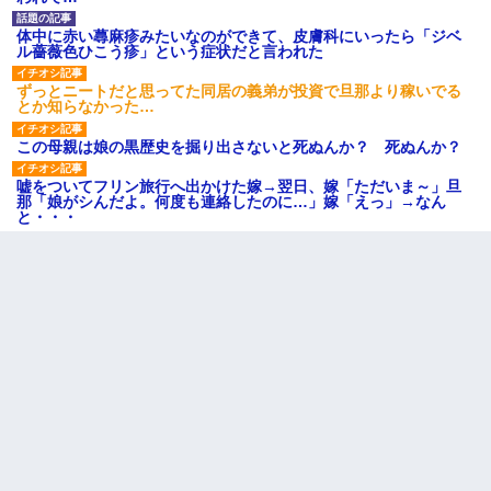
体中に赤い蕁麻疹みたいなのができて、皮膚科にいったら「ジベ
ル薔薇色ひこう疹」という症状だと言われた
ずっとニートだと思ってた同居の義弟が投資で旦那より稼いでる
とか知らなかった…
この母親は娘の黒歴史を掘り出さないと死ぬんか？ 死ぬんか？
嘘をついてフリン旅行へ出かけた嫁→翌日、嫁「ただいま～」旦
那「娘がシんだよ。何度も連絡したのに…」嫁「えっ」→なん
と・・・