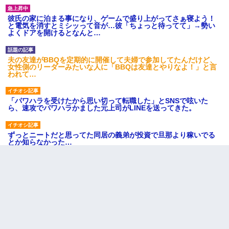
彼氏の家に泊まる事になり、ゲームで盛り上がってさぁ寝よう！
と電気を消すとミシッって音が…彼「ちょっと待ってて」→勢い
よくドアを開けるとなんと…
夫の友達がBBQを定期的に開催して夫婦で参加してたんだけど、
女性側のリーダーみたいな人に「BBQは友達とやりなよ！」と言
われて…
「パワハラを受けたから思い切って転職した」とSNSで呟いた
ら、速攻でパワハラかました元上司がLINEを送ってきた。
ずっとニートだと思ってた同居の義弟が投資で旦那より稼いでる
とか知らなかった…
小学生の妹が20代の弟とチューしてるのに、見て見ぬふりの親を
見てから実家を出た。それから15年、妹が弟の子を妊娠したらし
くもう堕胎できない月なんだと母から連絡がきた…｜生活｜ワロ
タあんてな
小学生の息子が急に様子がおかしくなった。私「理由を聞いても
『わかんない！』って怒鳴り付けてくるし、困っってる」旦那