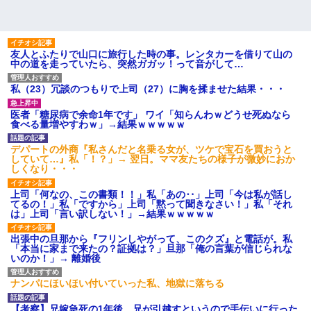
友人とふたりで山口に旅行した時の事。レンタカーを借りて山の
中の道を走っていたら、突然ガガッ！って音がして…
私（23）冗談のつもりで上司（27）に胸を揉ませた結果・・・
医者「糖尿病で余命1年です」 ワイ「知らんわｗどうせ死ぬなら
食べる量増やすわｗ」→結果ｗｗｗｗｗ
デパートの外商『私さんだと名乗る女が、ツケで宝石を買おうと
していて…』私「！？」→ 翌日。ママ友たちの様子が微妙におか
しくなり・・・
上司「何なの、この書類！！」私「あの‥」上司「今は私が話し
てるの！」私「ですから」上司「黙って聞きなさい！」私「それ
は」上司「言い訳しない！」→結果ｗｗｗｗｗ
出張中の旦那から『フリンしやがって、このクズ』と電話が。私
「本当に家まで来たの？証拠は？」旦那「俺の言葉が信じられな
いのか！」→ 離婚後
ナンパにほいほい付いていった私、地獄に落ちる
【考察】兄嫁急死の1年後、兄が引越すというので手伝いに行った