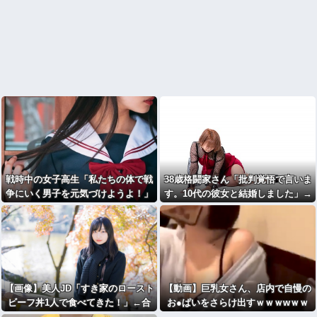
戦時中の女子高生「私たちの体で戦
38歳格闘家さん「批判覚悟で言いま
争にいく男子を元気づけようよ！」
す。10代の彼女と結婚しました」→
←これ♡♡♡
オバサン達が発狂して炎上祭り
【画像】美人JD「すき家のロースト
【動画】巨乳女さん、店内で自慢の
ビーフ丼1人で食べてきた！」←合
お●ぱいをさらけ出すｗｗｗwｗｗ
成みたいと話題にｗｗｗｗｗｗｗｗ
ｗｗｗｗｗｗ