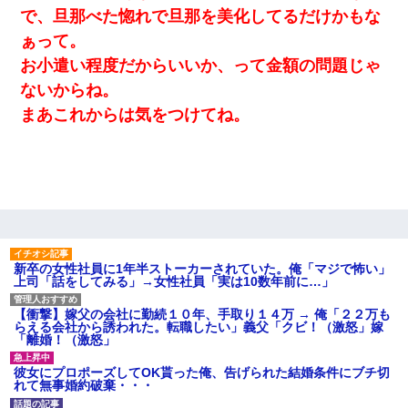
近づいて頭突きをしてきて…
で、旦那べた惚れで旦那を美化してるだけかもな
ぁって。
【考察】兄嫁急死の1年後、兄が引越すというので手伝いに行った
お小遣い程度だからいいか、って金額の問題じゃ
ら下着が入った引き出しの奥にとんでもないモノを見つけた
ないからね。
まあこれからは気をつけてね。
新卒の女性社員に1年半ストーカーされていた。俺「マジで怖い」
上司「話をしてみる」→女性社員「実は10数年前に…」
【衝撃】嫁父の会社に勤続１０年、手取り１４万 → 俺「２２万も
らえる会社から誘われた。転職したい」義父「クビ！（激怒」嫁
「離婚！（激怒」
彼女にプロポーズしてOK貰った俺、告げられた結婚条件にブチ切
れて無事婚約破棄・・・