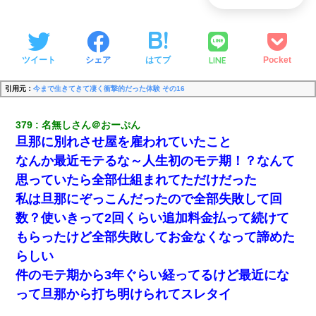
LINE
ツイート
シェア
はてブ
Pocket
引用元：
今まで生きてきて凄く衝撃的だった体験 その16
379
名無しさん＠おーぷん
旦那に別れさせ屋を雇われていたこと
なんか最近モテるな～人生初のモテ期！？なんて
思っていたら全部仕組まれてただけだった
私は旦那にぞっこんだったので全部失敗して回
数？使いきって2回くらい追加料金払って続けて
もらったけど全部失敗してお金なくなって諦めた
らしい
件のモテ期から3年ぐらい経ってるけど最近にな
って旦那から打ち明けられてスレタイ