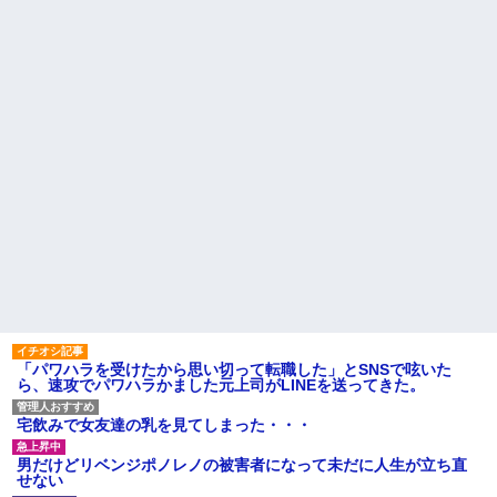
【衝撃】 日本人「家が何千万
の子、自分をグーパンしまくる
円もするのは狂ってる」大工
幼稚な義弟夫婦が大嫌い。低
「はぁ？じゃ自分で作ってみろ
学歴だしパラサイトだし夫婦揃
よ」→結果ｗｗｗｗｗｗ
って太ってるし。義母にベタベ
夫「嫁がメシマズで困ってる
タ甘えて「ジュース飲みた～
んだよ。毎日つれーわｗ」義両
い」何かあるとすぐ「親に言い
親「なに！食べに行く！」夫
つけてやる！」
「いや、そんな事しなくていい
主な税金の成り立ちを調べて
からｗ」→ある日、私の作った
みたよ
ご...
もう先が長くないと20代で宣
告された友達A。「会いに来てほ
しい」と言うので彼女の好きな
もの沢山もっていったんだけ
ど、なんとBが手渡した物は…
ハードオフに売っていた4万
4000円のフィギュアがヤバすぎ
るｗｗｗｗｗｗ「こんな高い
の？ｗｗ」「逆に超安い」
私「ちょっと、人の家の金庫
触らないでよ！」キチママ『そ
「パワハラを受けたから思い切って転職した」とSNSで呟いた
こに金庫があったから、開けて
ら、速攻でパワハラかました元上司がLINEを送ってきた。
みようとしただけ☆』義兄「泥
は出てけ！二度と来るな！」結
果・・・
宅飲みで女友達の乳を見てしまった・・・
私「初めて飲む味だけどなん
のお茶？」彼「ちっ！」私「」
男だけどリベンジポノレノの被害者になって未だに人生が立ち直
【GIF】JSのカンチョーワロ
せない
タ