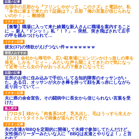
後続車にクラクションを鳴ら
出張中の旦那から『フリンしやがって、このクズ』と電話が。私
され彼氏が逆切れ。「何クラク
「本当に家まで来たの？証拠は？」旦那「俺の言葉が信じられな
ション鳴らしてんだ！降りてこ
いのか！」→ 離婚後
いよ！」と怒鳴りだし...
【衝撃】報酬100万円超の治験
【衝撃】職場に入って来た綺麗な新人さんに職場を案内すること
募集がこちらｗｗｗｗｗ(※画像
に → 新人「ドンッ！」私「！？」→ 突然、突き飛ばされて左手
あり)
の甲を踏みつけられて…
【ネット騒然】惨殺されたタ
ワマン頂き女子のこの動画、す
彼女(37)の情欲がえげつない件ｗｗｗｗｗｗｗ
げえええええｗｗｗｗｗｗｗｗ
ｗｗｗ
【GJ!】会社から帰宅中、広い駐車場にエンジンかけっ放しの車を
【愕然】白のクラウン俺氏、
発見。しかも「ヒィ～」みたいな声も聞こえてきたので気になっ
高速道路左車線を制限速度で走
て近寄ったら女の子がおっさんの下敷きになってた
った結果wwwwwwwwwwww
百年の恋12-899 食べた量を
近所のお寺に住み込みで手伝いしてる知的障害のオッサンがい
張り合ってくる
た。ある日、オッサンが火かき棒を持って顔を真っ赤にしながら
【悲報】佐藤輝明・・・２軍
走り回っていて…
でも盛大にやらかす←あまり悲
しませないでくれ
夫に癌の余命宣告。その闘病中に長女から信じられない言葉を受
けた
【ワロタ】姉から「肉食系14才、乳丸出し、毛はうっすら生えか
け」というタイトルで画像が送られてきた
夫の友達がBBQを定期的に開催して夫婦で参加してたんだけど、
女性側のリーダーみたいな人に「BBQは友達とやりなよ！」と言
われて…