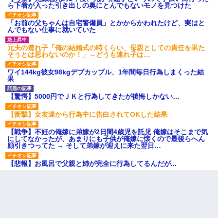
ら下着が入った引き出しの奥にとんでもないモノを見つけた
「お前の父ちゃんは自宅警備員」とかからかわれたけど、実はと
んでもない仕事に就いていた
元夫の連れ子「俺の結婚式の時くらい、母親としての責任を果た
そうとは思わないのか！」→どうも連れ子は…
ワイ144kg彼女98kgデブカップル、1年間毎日行為しまくった結
果
【驚愕】5000円でＪＫと行為してきたが後悔しかない…
【衝撃】女友達から行為中に告白されてOKした結果
【戦争】不妊の俺嫁に弟嫁が2日間4歳児を託児 俺嫁はそこまで気
にしてなかったが、あまりにも子供が俺嫁に懐くので最後らへん
顔引きつってた → そして弟嫁が迎えに来た翌日…
【悲報】お風呂で父親と姉が完全に行為してるんだが...