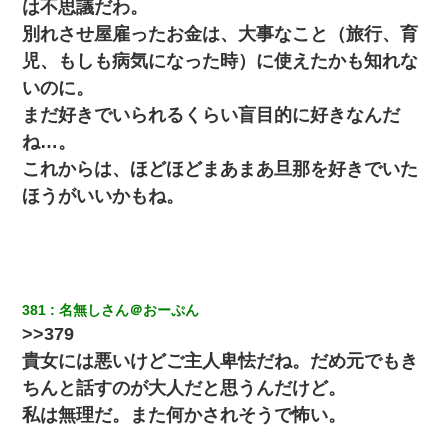
は不思議だわ。
13歳娘が元嫁のところから逃げてきた。どう扱ったらいいのかわ
からない
別れさせ屋雇ったお金は、大事なこと（旅行、育
児、もしも病気になった時）に使えたかも知れな
【衝撃】嫁父の会社に勤続１０年、手取り１４万 → 俺「２２万も
いのに。
らえる会社から誘われた。転職したい」義父「クビ！（激怒」嫁
「離婚！（激怒」
まだ好きでいられるくらい盲目的に好きなんだ
ね…。
アパートのドアに『ハンザイ者！この人はさいあくの人です』と
これからは、ほどほどまあまあ旦那を好きでいた
張り紙が！大家「面倒はごめんだよ」私「はあ」→警察に行き、
見回りで犯人が捕まったが、それが…｜生活｜ヌルポあんてな
ほうがいいかもね。
旦那の元嫁「離婚したとはいえ、私が本来の妻。許可なく結婚す
るなんてどういう神経してるの？離婚届を記入して持って来い」
→笑いが止まらなくなり・・・
381
名無しさん＠おーぷん
朝起きたら嫁がいなかった。俺（嫁も嫁実家も電話に出ない…不
>>379
安だ）→ 仕事を早退して帰宅すると、嫁と嫁両親と知らない男が
２人・・・
貴女には悪いけどご主人卑怯だね。だめ元でもき
ちんと話すのが大人だと思うんだけど。
わい(42)渋谷の夜のサービスで19の女の子にゴックンさせた結果
私は無理だ。また何かされそうで怖い。
ｗｗｗｗｗｗｗｗ