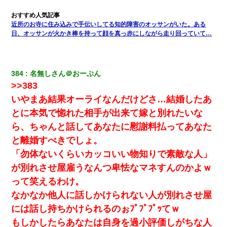
妊娠中に「おいこのブタ女！てめー席譲れ！」と絡まれ腹を殴る
真似された。泣きながら夫に話すと一年後に…
近所のお寺に住み込みで手伝いしてる知的障害のオッサンがいた。ある
日、オッサンが火かき棒を持って顔を真っ赤にしながら走り回っていて…
【修羅場】彼女親「カスな家柄のヤツなんかと家族になるのはご
めんだ」俺「じゃあ別れます…」→ 彼女「なんで言い返してくれ
なかったの？（泣」
384
名無しさん＠おーぷん
>>383
クラスで一人無口で誰とも話さない男子がいた。→修学旅行に来
なかったその男子に女子達がお土産を渡した。5分後…
いやまあ結果オーライなんだけどさ…結婚したあ
とに本気で惚れた相手が出来て嫁と別れたいな
【ワロタ】姉から「肉食系14才、乳丸出し、毛はうっすら生えか
ら、ちゃんと話してあなたに慰謝料払ってあなた
け」というタイトルで画像が送られてきた
と離婚すべきでしょ。
「勿体ないくらいカッコいい物知りで素敵な人」
最近うちの庭に知らない男の人がしょっちゅう入ってくる。それ
を職場で愚痴ったら、同僚男性が怒鳴りつけてきた。
が別れさせ屋雇うなんつ卑怯なマネすんのかよｗ
って笑えるわけ。
ミスした新人(
)に冗談で「行為させてくれたら許してあげる」
なかなか他人に話しかけられない人が別れさせ屋
って言ったら・・・
には話し持ちかけられるのぉﾌﾟﾌﾟﾌﾟｯてｗ
もしかしたらあなたは自身を過小評価しがちな人
17年飼っていた犬が亡くなった。鼻水垂らし嗚咽する私に、猫が