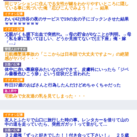
同じマンションに住んでる女性が鍵をわかりやすいところに隠し
ている事に気づいた俺「忍びこんでみよう！」→ 結果
わい(42)渋谷の夜のサービスで19の女の子にゴックンさせた結果
ｗｗｗｗｗｗｗｗ
父親がくも膜下出血で突然ﾀﾋ。→母の貯金が0なことが判明。→母
「私を家に置いてほしい、どうか見捨てないで(土下座」俺・嫁
「…」
日航機墜落事故の「ここからは日本語で大丈夫ですよ〜」の絶望
感がヤバイ・・・
体中に赤い蕁麻疹みたいなのができて、皮膚科にいったら「ジベ
ル薔薇色ひこう疹」という症状だと言われた
昨日37歳のおばさんと行為したんだけどめちゃくちゃだった
宅飲みで女友達の乳を見てしまった・・・
友人とふたりで山口に旅行した時の事。レンタカーを借りて山の
中の道を走っていたら、突然ガガッ！って音がして…
３２歳俺「ずっと好きでした！！付き合って下さい！」 ２５歳