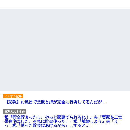
【悲報】お風呂で父親と姉が完全に行為してるんだが...
私『貯金貯まったし、やっと家建てられるね！』夫「実家を二世
帯住宅にした。それに貯金使った」→私『離婚しよう』夫「え
っ」私『使った貯金はあげるから』→すると…