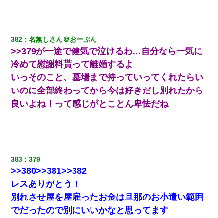
日航機墜落事故の「ここからは日本語で大丈夫ですよ〜」の絶望
感がヤバイ・・・
382
名無しさん＠おーぷん
妻「ずっと好きだった人と一緒になりたいから、わかれてくださ
い」→離婚後、娘と実家で生活してると…
>>379が一途で健気で泣けるわ…自分なら一気に
冷めて慰謝料貰って離婚するよ
ワイアラサー主婦、昨晩久しぶりに夫と致した結果ｗｗｗｗｗ
いっそのこと、墓場まで持っていってくれたらい
いのに全部終わってから今は好きだし別れたから
医者「糖尿病で余命1年です」 ワイ「知らんわｗどうせ死ぬなら
良いよね！って感じがとことん卑怯だね
食べる量増やすわｗ」→結果ｗｗｗｗｗ
さっき嫁から、「愛しています」ってメールが届いた。俺も「愛
してます」って送ったら
383
379
夫に癌の余命宣告。その闘病中に長女から信じられない言葉を受
>>380>>381>>382
けた
レスありがとう！
別れさせ屋を屋雇ったお金は旦那のお小遣い範囲
ＤＮＡ検査『血縁関係０％』旦那「やっぱり托卵だったんだ…」
嫁「本当に身に覚えがない」「なにかの間違いだ！取り違え
でだったので別にいいかなと思ってます
だ！」→ 嫁「あっ」