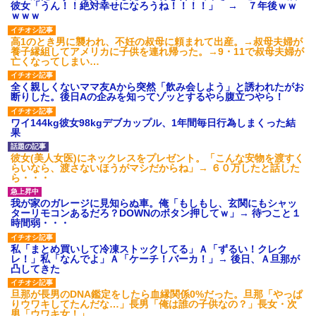
彼女「うん！！絶対幸せになろうね！！！！」 → ７年後ｗｗ
ｗｗｗ
高1のとき男に襲われ、不妊の叔母に頼まれて出産。→叔母夫婦が
養子縁組してアメリカに子供を連れ帰った。→9・11で叔母夫婦が
亡くなってしまい…
全く親しくないママ友Aから突然「飲み会しよう」と誘われたがお
断りした。後日Aの企みを知ってゾッとするやら腹立つやら！
ワイ144kg彼女98kgデブカップル、1年間毎日行為しまくった結
果
彼女(美人女医)にネックレスをプレゼント。「こんな安物を渡すく
らいなら、渡さないほうがマシだからね」→ ６０万したと話した
ら・・・
我が家のガレージに見知らぬ車。俺「もしもし、玄関にもシャッ
ターリモコンあるだろ？DOWNのボタン押してｗ」→ 待つこと１
時間弱・・・
私「まとめ買いして冷凍ストックしてる」Ａ「ずるい！クレク
レ！」私「なんでよ」Ａ「ケーチ！バーカ！」→ 後日、Ａ旦那が
凸してきた
旦那が長男のDNA鑑定をしたら血縁関係0%だった。旦那「やっぱ
りウワキしてたんだな…」長男「俺は誰の子供なの？」長女・次
男「ウワキ女！」