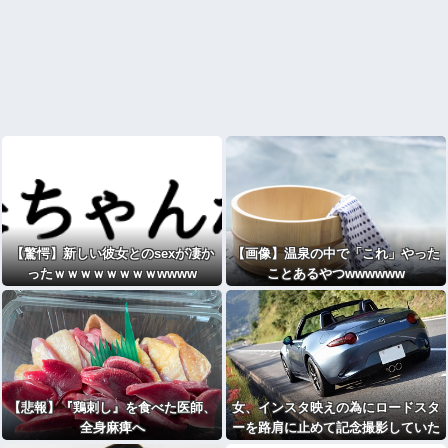
【驚愕】新しい彼女とのsexが凄か
【画像】温泉の中で「これ」やった
ったｗｗｗｗｗｗｗｗwwww
ことあるやつwwwwww
【悲報】『鶏刺し』を食べた医師、
女、インスタ映えの為にロードスタ
全身麻痺へ
ーを路肩に止めて記念撮影していた
ら後続車に突っ込まれて咽び泣くw