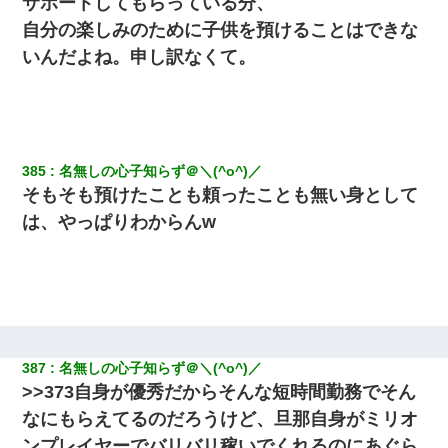
サポートしてもらっている分、
自分の楽しみのために子供を預けることはできな
｢昨日はお兄ちゃんと一緒にお風呂に入っちゃった～｣とか毎日兄
いんだよね。申し訳なくて。
の話をしていたA子が事故で亡くなった。→Ａ子のお母さんの話に
驚愕…
【身体で払わせて】女友達「ごめん、何も言わずにお金貸してく
ださい……」俺「いいよ！いくら？」女友達「10万円ぐら
い……」俺「ほい！10万！」→
385
名無しの心子知らず＠＼(^o^)／
そもそも預けたことも頼ったことも無い身として
婚活パーティーでよく会う美女がいた。こんな完璧な容姿を持っ
は、やっぱりわからんw
てしても結婚て難しいんだなぁ…と思ってた
体中に赤い蕁麻疹みたいなのができて、皮膚科にいったら「ジベ
ル薔薇色ひこう疹」という症状だと言われた
テレワーク上司「会議中はカメラ付けろ！」女社員「え、事前連
絡無しは無理」上司「いいから付けろ！」→
387
名無しの心子知らず＠＼(^o^)／
>>373自身が優秀だからそんな短時間勤務でそん
デパートの外商『私さんだと名乗る女が、ツケで宝石を買おうと
なにもらえてるのだろうけど、旦那自身がミリオ
していて…』私「！？」→ 翌日。ママ友たちの様子が微妙におか
しくなり・・・
ンプレイヤーでバリバリ稼いでくれるのにあぐら