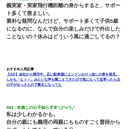
義実家・実家飛行機距離の身からすると、サポー
ト多くて羨ましい。
【戦争】不妊の俺嫁に弟嫁が2日間4歳児を託児 俺嫁はそこまで気
にしてなかったが、あまりにも子供が俺嫁に懐くので最後らへん
素朴な疑問なんだけど、サポート多くて子供5歳
顔引きつってた → そして弟嫁が迎えに来た翌日…
になるのに、なんで自分の楽しみだけで外出した
童貞俺、宅飲みした女友達2人を家に泊めた結果ｗｗｗｗｗｗ
ことないの？休みはどういう風に過ごしてるの？
ワイアラサー主婦、昨晩久しぶりに夫と致した結果ｗｗｗｗｗ
彼氏家「うちは墨入れるのが伝統だから。お前も彫れ」 → 結果…
【GJ!】会社から帰宅中、広い駐車場にエンジンかけっ放しの車を発見。
しかも「ヒィ～」みたいな声も聞こえてきたので気になって近寄ったら女
書店「息子さんが万引きしました」私「はっ？(息子目の前にいる
の子がおっさんの下敷きになってた
し…)うちの子ではないので迎えに行きません」→息子を名乗って
た人物の正体が判明するも・・・
10年ほど前、息子がまだ年中だった時に離婚したんだけど、一昨
383
名無しの心子知らず＠＼(^o^)／
年の暮れに突然息子が職場を訪ねてきた。
私は少しわかるかも。
自分の親にも義理の両親にもものすごく普段から
姉旦那の友達「ほんとのパパだよ～」私のお腹を触ってほざく。
→思わず手を叩いて振り払ったら…