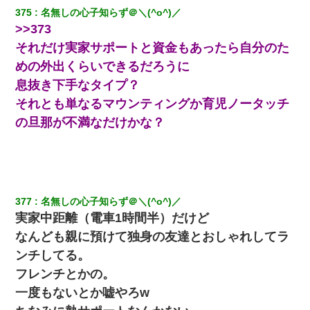
375
名無しの心子知らず＠＼(^o^)／
中途採用のAが部長から呼び出された。Aはヘラヘラと部屋に入っ
ていき、1時間後に号泣しながら出てきて…
>>373
それだけ実家サポートと資金もあったら自分のた
近所のお寺に住み込みで手伝いしてる知的障害のオッサンがい
めの外出くらいできるだろうに
た。ある日、オッサンが火かき棒を持って顔を真っ赤にしながら
走り回っていて…
息抜き下手なタイプ？
それとも単なるマウンティングか育児ノータッチ
新築の家で。クラクラするくらいの「白粉の匂い」が鼻につくも
の旦那が不満なだけかな？
嫁＆娘「そんな匂いしない…」ある日、友人奥「素敵なアンティ
ークですね！」俺（！？）
夫に癌の余命宣告。その闘病中に長女から信じられない言葉を受
けた
377
名無しの心子知らず＠＼(^o^)／
彼女(美人女医)にネックレスをプレゼント。「こんな安物を渡すく
実家中距離（電車1時間半）だけど
らいなら、渡さないほうがマシだからね」→ ６０万したと話した
なんども親に預けて独身の友達とおしゃれしてラ
ら・・・
ンチしてる。
新卒の女性社員に1年半ストーカーされていた。俺「マジで怖い」
フレンチとかの。
上司「話をしてみる」→女性社員「実は10数年前に…」
一度もないとか嘘やろw