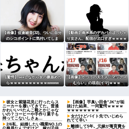
wwwwwwwwww
【画像】佐倉綾音(32)、ついに自分
【動画】南米系のデカパイぽっちゃ
のシコポイントに気付いてしま
り女さん、配信がヱ口すぎｗｗｗｗ
う・・・
ｗｗｗ
【驚愕】sexしながら女の腋舐めた
【画像】かつての天下人「マックス
らｗｗｗｗｗｗｗｗｗｗwwww
むらい」の現在(イマ)ｗｗｗ
彼女と紫陽花見に行ったらス
【画像】芋臭い田舎”JK”が垢
ニーカーを履いてきてた。普通
抜けた結果、一同驚愕ｗｗｗｗ
かわいいぺたんこ靴とかじゃな
ｗｗｗｗｗｗｗｗ
いの？コーヒーや手作り菓子も
女だけどバイト先でいじめら
持ってこないしさぁ…
れてて辛い
2/6私、結婚したい職業NO.1の
離婚して5年。元嫁が養育費を
公務員なんですけど、嫁が子供