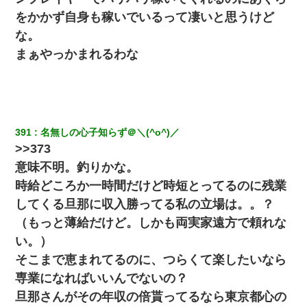
をかかず自身も稼いでいるって凄いと思うけど
【悲報】お風呂で父親と姉が完全に行為してるんだが...
な。
まぁやっかまれるわな
妊娠中に「おいこのブタ女！てめー席譲れ！」と絡まれ腹を殴る
真似された。泣きながら夫に話すと一年後に…
今日夫の実家に泊ったんだけど、朝起きたら股間がなんかモッコ
リしてた
391
名無しの心子知らず＠＼(^o^)／
>>373
とっさに女児を捕まえたら変質者扱いされた。母親「あっち行っ
てよ！気持ち悪い！（ｼｯｼｯ」→ 後日、俺を見つけた母親がすっ飛
意味不明。釣りかな。
んできて・・・
時給どころか一時間だけど時短とってるのに残業
してくる旦那に収入勝ってる私の立場は。。？
（もっと薄給だけど。しかも両実家遠方で頼れな
い。）
そこまで恵まれてるのに、つらくて楽したいなら
専業になればいいんでないの？
旦那さんがその年収の倍貰ってるなら東京都心の