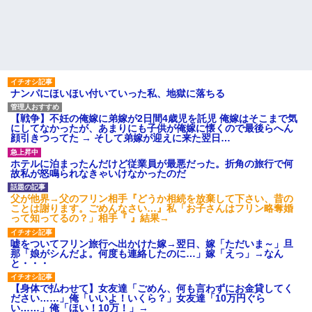
ナンパにほいほい付いていった私、地獄に落ちる
【戦争】不妊の俺嫁に弟嫁が2日間4歳児を託児 俺嫁はそこまで気
にしてなかったが、あまりにも子供が俺嫁に懐くので最後らへん
顔引きつってた → そして弟嫁が迎えに来た翌日…
ホテルに泊まったんだけど従業員が最悪だった。折角の旅行で何
故私が怒鳴られなきゃいけなかったのだ
父が他界→父のフリン相手『どうか相続を放棄して下さい、昔の
ことは謝ります。ごめんなさい…』私「お子さんはフリン略奪婚
って知ってるの？」相手『 』結果→
嘘をついてフリン旅行へ出かけた嫁→翌日、嫁「ただいま～」旦
那「娘がシんだよ。何度も連絡したのに…」嫁「えっ」→なん
と・・・
【身体で払わせて】女友達「ごめん、何も言わずにお金貸してく
ださい……」俺「いいよ！いくら？」女友達「10万円ぐら
い……」俺「ほい！10万！」→