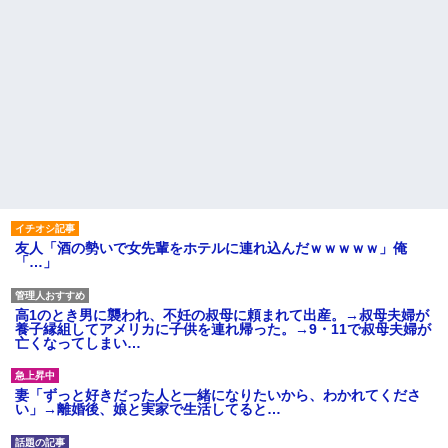
友人「酒の勢いで女先輩をホテルに連れ込んだｗｗｗｗｗ」俺
「…」
高1のとき男に襲われ、不妊の叔母に頼まれて出産。→叔母夫婦が
養子縁組してアメリカに子供を連れ帰った。→9・11で叔母夫婦が
亡くなってしまい…
妻「ずっと好きだった人と一緒になりたいから、わかれてくださ
い」→離婚後、娘と実家で生活してると…