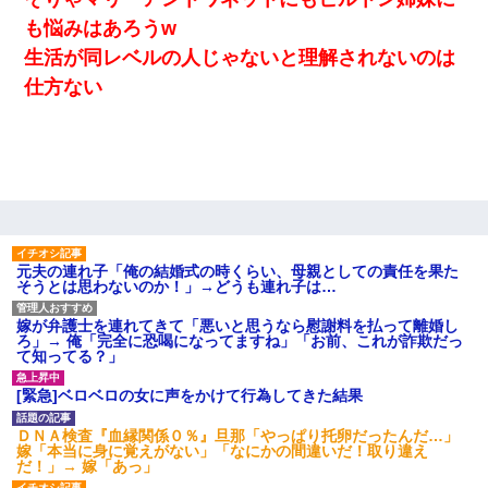
も悩みはあろうw
生活が同レベルの人じゃないと理解されないのは
仕方ない
元夫の連れ子「俺の結婚式の時くらい、母親としての責任を果た
そうとは思わないのか！」→どうも連れ子は…
嫁が弁護士を連れてきて「悪いと思うなら慰謝料を払って離婚し
ろ」→ 俺「完全に恐喝になってますね」「お前、これが詐欺だっ
て知ってる？」
[緊急]ベロベロの女に声をかけて行為してきた結果
ＤＮＡ検査『血縁関係０％』旦那「やっぱり托卵だったんだ…」
嫁「本当に身に覚えがない」「なにかの間違いだ！取り違え
だ！」→ 嫁「あっ」