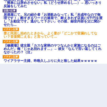
「簡単には辞めさせない」私（どうせ辞めるし…）→ 思いっきり
反論をしてみた
居酒屋にて。兄の紹介者「お酒飲みなって」私「未成年なので無
理です！」酷すぎるワードの連発で、耐えきれず店員に5千円を渡
し「お勘定です。逃がして下さい」その後、録音内容を父に聞か
せたら...
妻と同居し始めたときから、よく妻が「どこかで音漏れしてな
い？音楽聞こえる」と言っていて…
【修羅場】彼女親「カスな家柄のヤツなんかと家族になるのはご
めんだ」俺「じゃあ別れます…」→ 彼女「なんで言い返してくれ
なかったの？（泣」
ワイアラサー主婦、昨晩久しぶりに夫と致した結果ｗｗｗｗｗ