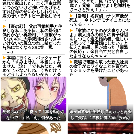
請求してきた。俺「は？子供何
連れて家出した。全く理由は思
歳？」元嫁「3歳だよ！慰謝料を
いつかないけど強いてあげると
さっさと払え！」…
すれば母のせいかもしれない。
嫁のせいでアトピー悪化しそう
【訃報】名探偵コナン声優が
→
死去 → 今トンデモナイことにな
ってる・・・
【裏の顔】 父の再婚相手と仲
良しな私→ある日、私の帰宅に
「家族になるのが大事なんだ
気付かない再婚相手「血繋がっ
よ」成人済みの娘との養子縁組
てないのに大学費用出さなきゃ
をしつこく迫る婚約者。怪しい
いけないの腹立つわ…姑だった
と思って「事実婚にしたい」と
ら先に亡くなるのに笑」私
伝えた結果、男が放った『衝撃
「…」
の反応』←金目当てだと自白し
たようなもんｗｗｗ
本屋に行くと、バックヤード
から「すみません、本当にすみ
職場で電話を取った新入社員
ません（泣）「でもあなた、初
の女子がヒワイなことを言われ
めてじゃないしね、うちだけじ
てショックを受けたことがあっ
ゃどうしようもないから」と会
た
話が聞こえてきた→する
GPSを利用したゲーム思いつ
と・・・
いた
生活保護の相談に行ったら、
琵琶湖三市同時花火大会、開
愛猫を手放さないと無理と言わ
催中止を発表 場所時刻不明・
れた。子どものような存在だか
許可なし・交通整理なし・市が
ら手放すのは絶対に考えられな
関与否定
い・・・
20年くらい前だけど当時お付
見知らぬママ「待って！車を動かさ
嫁が同窓会に出席して元カレと再会
妹と差をつけて育てられた。
き合いがあった仲間が神社に赤
妹「家も土地も、財産はすべて
ないで！」私「え、何があった
して失踪。1年後に俺の家に投函さ
いものを身につけちゃいけない
私が継ぐ。相続は放棄して」母
と言ってた
の！？」→慌てて降りると園長先生
れたものがこれ...
「うんうん」私「わかった」 →
数年後、復讐のチャンスがや...
父の再婚相手が職権乱用して
が激怒していて…
私達の個人情報を調べ、訪問や