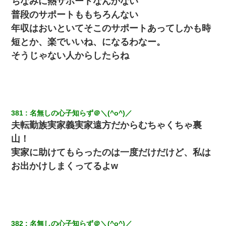
ちなみに熱サポートなんかない
結婚生活10ヶ月目で嫁から一方的に「もう冷めた」と離婚切り出
された
普段のサポートももちろんない
年収はおいといてそこのサポートあってしかも時
【画像】女の子「お母さん！！私ようやくファッションモデルに
短とか、楽でいいね、になるわなー。
選ばれたの！絶対見に来てね！」→悲しい結果がこれ・・・
そうじゃない人からしたらね
彼氏の家に泊まる事になり、ゲームで盛り上がってさぁ寝よう！
と電気を消すとミシッって音が…彼「ちょっと待ってて」→勢い
よくドアを開けるとなんと…
381
名無しの心子知らず＠＼(^o^)／
小2の頃、妹と昼寝してたら家が火事になってて気づくと逃げ場が
なかった。妹を抱き締めて「ﾀﾋんじゃうよ」って泣いてたら…
夫転勤族実家義実家遠方だからむちゃくちゃ裏
山！
【考察】兄嫁急死の1年後、兄が引越すというので手伝いに行った
実家に助けてもらったのは一度だけだけど、私は
ら下着が入った引き出しの奥にとんでもないモノを見つけた
お出かけしまくってるよw
ホテルに泊まったんだけど従業員が最悪だった。折角の旅行で何
故私が怒鳴られなきゃいけなかったのだ
彼女にプロポーズしてOK貰った俺、告げられた結婚条件にブチ切
れて無事婚約破棄・・・
382
名無しの心子知らず＠＼(^o^)／