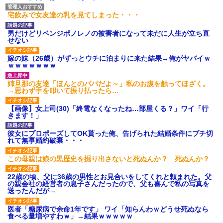
宅飲みで女友達の乳を見てしまった・・・
男だけどリベンジポノレノの被害者になって未だに人生が立ち直
せない
嫁の妹（26歳）がずっとウチに泊まりに来た結果→俺がヤバイｗ
ｗｗｗｗｗｗｗ
姉旦那の友達「ほんとのパパだよ～」私のお腹を触ってほざく。
→思わず手を叩いて振り払ったら…
【画像】女上司(30)「終電なくなったね…部屋くる？」ワイ「行
きます！」
彼女にプロポーズしてOK貰った俺、告げられた結婚条件にブチ切
れて無事婚約破棄・・・
この母親は娘の黒歴史を掘り出さないと死ぬんか？ 死ぬんか？
22歳の頃、父に36歳の男性とお見合いをしてくれと頼まれた。父
の親会社の経営者の息子さんだったので、父も喜んで私の写真を
送ったんだが→
医者「糖尿病で余命1年です」 ワイ「知らんわｗどうせ死ぬなら
食べる量増やすわｗ」→結果ｗｗｗｗｗ