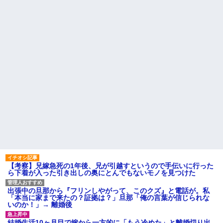
【悲報】思春期の娘に「キモ
た!ええー...何なの?
ッ」と言われたお父さん、グレ
数年前に私が旅行先で落とし
るｗｗｗｗｗｗｗ
た財布の中身が何年も経ってか
ライチュウ「ピチューとピカ
ら別の旅行先で私自身によって
チュウより圧倒的に強いですｗ
拾われた
ｗｗｗ」←こいつが不人気な理
俺の方が潔癖なのに嫁が俺に
由
片付けさせようとしない。スト
【悲報】取引先専務「Aを20個
レス半端ないので決別宣言し
注文する」 ぼく「いつも1～2
た。嫁「頑張るから半年猶予を
個しか使わないけど本当に20で
ちょうだい」←頑張るポイント
あってる？」 取専「あって
が的外れすぎて絶賛空回り中
る」→結果『こう』なったんだ
主な税金の成り立ちを調べて
がコレワイが悪いん
みたよ
か？？？？？？？？
【悲報】 婚約指輪が「たった
の0.3ct」で毎日泣いてる私がヤ
バすぎる理由がコレｗｗｗｗｗ
ハードオフに売っていた4万
4000円のフィギュアがヤバすぎ
るｗｗｗｗｗｗ「こんな高い
の？ｗｗ」「逆に超安い」
【考察】兄嫁急死の1年後、兄が引越すというので手伝いに行った
私「ちょっと、人の家の金庫
ら下着が入った引き出しの奥にとんでもないモノを見つけた
触らないでよ！」キチママ『そ
こに金庫があったから、開けて
みようとしただけ☆』義兄「泥
出張中の旦那から『フリンしやがって、このクズ』と電話が。私
は出てけ！二度と来るな！」結
「本当に家まで来たの？証拠は？」旦那「俺の言葉が信じられな
果・・・
いのか！」→ 離婚後
私「初めて飲む味だけどなん
のお茶？」彼「ちっ！」私「」
結婚生活10ヶ月目で嫁から一方的に「もう冷めた」と離婚切り出