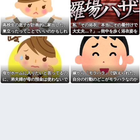
彼女と結婚の話をしていた時
電話をしてくる
に言われたことが衝撃だった
母「お姉ちゃんは偉いのに、
祖父が亡くなって遺品整理し
あんたはねぇ…」私「また比べ
てたら大量の手紙が出てきた。
るの？」→積もり積もった不満
全部同じ女性で祖父と恋愛関係
がついに爆発して…
高校生の息子が計画的に家出した。
私「その浴衣、本当にその着付けで
だったっぽい
日本韓国台湾「少子化です」
巣立ったってことでいいのかもしれ
大丈夫…？」→街中を歩く浴衣姿を
見知らぬママ「待って！車を
←わかる 中国北朝鮮「少子化
動かさないで！」私「え、何が
ないけど、なんか割り切れず...
見て、違和感ばかりが気になってし
です」←強権国家でも止められ
あったの！？」→慌てて降りる
ないのかよ
まい…
と園長先生が激怒していて…
ラーメンハゲ「最近のインス
私「この絵馬、切ないお願い
タントは店に出せるレベル」ラ
が書いてある…」友人「読んで
ーメン大好きJK「店とインスタ
みて」→有名神社で見つけた願
ントの良さは別のベクトル」他
い事の内容に、思わず神様も困
るだろうと思ってしまい…
担当美容師と近所の道端でば
母がホームに入りたいと言ってるの
嫁から「モラハラ」で訴えられた。
ったり。美容師「早く前みたい
義妹夫のお兄さんが草加の集
に美容室に来てくださいよ～」
に、弟夫婦が母の預金は使わないで
自分の行動のどこがモラハラなのか
まりにいてビックリ。義両親は
私「もう少し落ち着いたらお願
新興宗教大嫌いな人たちなのに...
と言ってきた。我が弟ながら情けな
わからないから教えてほしい
いします」
停車中に二人の子供を乗せた
くて溜息が出る
カメムシは同種のカメムシが
ヤンママに自転車ぶつけられ
発した臭いでショック死する事
た。ヤンママ「おめーふざけん
がある
なよっ！ぶつかってんじゃねー
よ！弁償してもらうかんな！」...
既婚女性が夫に夕飯も用意せ
ず週２で遊びに行くって多いか
チー牛「デブの事豚丼って呼
な？遅くても21時には帰宅して
ぼうぜ！」←これが流行らなか
るんだけど
った理由
【驚愕】今週末は義実家に行
【悲報】「美人すぎる県警本
くんだけど、料理が大の苦手な
部長」失職ｗｗｗｗｗｗｗｗｗ
義母から衝撃的な一言を言われ