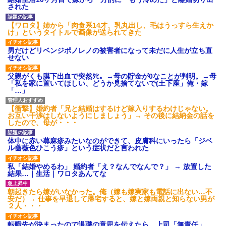
【GIF】JSのカンチョーワロ
された
タ
後続車にクラクションを鳴ら
【ワロタ】姉から「肉食系14才、乳丸出し、毛はうっすら生えか
され彼氏が逆切れ。「何クラク
け」というタイトルで画像が送られてきた
ション鳴らしてんだ！降りてこ
いよ！」と怒鳴りだし...
男だけどリベンジポノレノの被害者になって未だに人生が立ち直
【衝撃】報酬100万円超の治験
せない
募集がこちらｗｗｗｗｗ(※画像
あり)
父親がくも膜下出血で突然ﾀﾋ。→母の貯金が0なことが判明。→母
【ネット騒然】惨殺されたタ
「私を家に置いてほしい、どうか見捨てないで(土下座」俺・嫁
ワマン頂き女子のこの動画、す
「…」
げえええええｗｗｗｗｗｗｗｗ
ｗｗｗ
【衝撃】婚約者「兄と結婚はするけど嫁入りするわけじゃない。
【愕然】白のクラウン俺氏、
お互い干渉はしないようにしましょう」→ その後に結納金の話を
高速道路左車線を制限速度で走
したので、母が・・・
った結果wwwwwwwwwwww
百年の恋12-899 食べた量を
体中に赤い蕁麻疹みたいなのができて、皮膚科にいったら「ジベ
張り合ってくる
ル薔薇色ひこう疹」という症状だと言われた
【悲報】佐藤輝明・・・２軍
でも盛大にやらかす←あまり悲
私「結婚やめるわ」 婚約者「え？なんでなんで？」 → 放置した
しませないでくれ
結果…｜生活｜ワロタあんてな
朝起きたら嫁がいなかった。俺（嫁も嫁実家も電話に出ない…不
安だ）→ 仕事を早退して帰宅すると、嫁と嫁両親と知らない男が
２人・・・
転職先が決まったので退職の意思を伝えたら。上司「無責任」