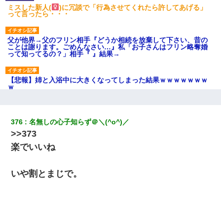
ミスした新人(
)に冗談で「行為させてくれたら許してあげる」
って言ったら・・・
父が他界→父のフリン相手『どうか相続を放棄して下さい、昔の
ことは謝ります。ごめんなさい…』私「お子さんはフリン略奪婚
って知ってるの？」相手『 』結果→
【悲報】姉と入浴中に大きくなってしまった結果ｗｗｗｗｗｗｗ
ｗ
さっき嫁から、「愛しています」ってメールが届いた。俺も「愛
してます」って送ったら
376
名無しの心子知らず＠＼(^o^)／
>>373
宅飲みで女友達の乳を見てしまった・・・
楽でいいね
兄の新しい嫁がやらかしすぎて辛い。当たり前のように実家や姪
いや割とまじで。
の幼稚園に来る
私（23）冗談のつもりで上司（27）に胸を揉ませた結果・・・