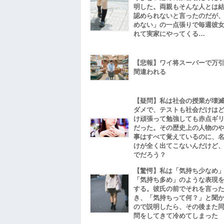
明した。両親もそんな人とは
認められないと言ったのだが
めない」の一点張りで毎週彼
れて実家にやってくる…
【悲報】ワイ将スーパーで万
間違われる
【疑問】私は社会の授業が壊
ダメで、テストも社会だけは
け頑張って勉強しても赤点ギ
だった。その歴史上の人物の
事はすべて覚えているのに、
けが全く出てこないんだけど
でだろう？
【驚愕】私は「気持ち少なめ
「気持ち多め」のような表現
する。彼氏の前でそれを言っ
き、「気持ちって何？」と聞
ので説明したら、その後また
問をしてきて冷めてしまった