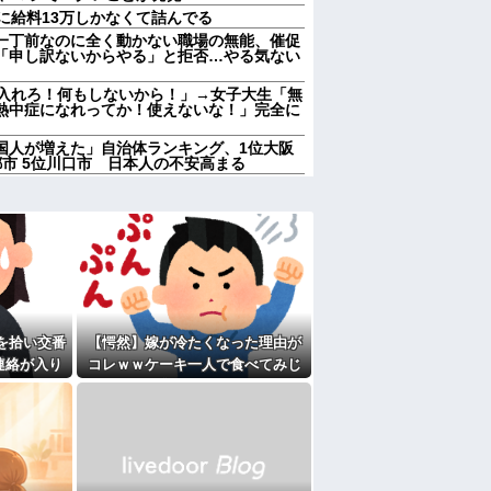
に給料13万しかなくて詰んでる
一丁前なのに全く動かない職場の無能、催促
「申し訳ないからやる」と拒否…やる気ない
に入れろ！何もしないから！」→女子大生「無
熱中症になれってか！使えないな！」完全に
国人が増えた」自治体ランキング、1位大阪
京都市 5位川口市 日本人の不安高まる
店員「ご予算は？」 彼氏「80万円くらい
w 私の価値は80万かwww なんか悔し
に入れろ！何もしないから！」→女子大生「無
熱中症になれってか！使えないな！」完全に
れもしたいと2人でｷｬｯｷｬｳﾌﾌと計画立てて
顔合わせするから「兄ちゃんヨロシク」って連
を拾い交番
【愕然】嫁が冷たくなった理由が
５泊くらいさせられる。旦那は「行かなくて
誘われると断れなくなってしまう
連絡が入り
コレｗｗケーキ一人で食べてみじ
せたら｢すっげー効いた。サンキューな｣と笑
結果...
めって言われてた・・・
男が既婚者だった！しかも妻から直接電話が
家に遊びに行ったら私が小さい頃に撮った写