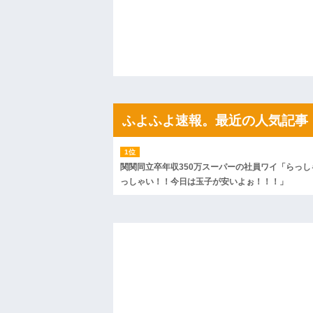
間、村が大変なことになっていて…
ハードオフに売っていた4万4000円のフ
「こんな高いの？ｗｗ」「逆に超安い」
私「ちょっと、人の家の金庫触らないで
たから、開けてみようとしただけ☆』義兄
果・・・
私「初めて飲む味だけどなんのお茶？」
【GIF】JSのカンチョーワロタ
後続車にクラクションを鳴らされ彼氏が
んだ！降りてこいよ！」と怒鳴りだし...
ふよふよ速報。最近の人気記事
【衝撃】報酬100万円超の治験募集がこち
【ネット騒然】惨殺されたタワマン頂き
ｗｗｗｗｗｗｗｗｗｗ
【愕然】白のクラウン俺氏、高速道路左
関関同立卒年収350万スーパーの社員ワイ「らっし
wwwwwwwwwwww
っしゃい！！今日は玉子が安いよぉ！！！」
百年の恋12-899 食べた量を張り合って
【悲報】佐藤輝明・・・２軍でも盛大に
れ