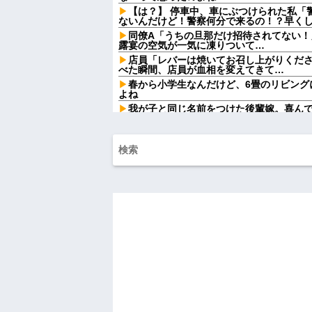
【は？】 停車中、車にぶつけられた私「
ないんだけど！警察何分で来るの！？早くしろ
同僚A「うちの旦那だけ招待されてない！
露宴の空気が一気に凍りついて…
店員「レバーは焼いてお召し上がりくだ
べた瞬間、店員が血相を変えてきて…
春から小学生なんだけど、6畳のリビング
よね
我が子と同じ名前をつけた後輩嫁。喜ん
するようになり…
お腹の中にいる子供が男だと判明したら
が欲しかったらしく...
【悲報】 ワイ「ラーメン一袋だけじゃ足
ｗｗ
【爆笑動画】ママさん「新しい洗濯機買っ
れwはw w w w w w w w w w
【画像】令和最新版の宇垣美里さん←こ
ってると話題にw w w w w w w w w
移民ベトナム女達の宅飲み、レベチｗｗ
ｗｗｗｗｗｗ
【驚愕】SNSで異性とやりとり《不倫》
かの『こう』回答してしまうw w w w w w w
【画像】ディズニーのおいなり巻（600
大炎上をしてしまうw w w w w w w
俺「ゲーム機どこ？」親「ちょっと借り