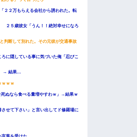
俺「２２万もらえる会社から誘われた。転
」 ２５歳彼女「うん！！絶対幸せになろ
わと判断して別れた。その元彼が交通事故
ころに隠している事に気づいた俺「忍びこ
 → 結果…
ｗｗｗｗ
せ死ぬなら食べる量増やすわｗ」→結果ｗ
養させて下さい」と言い出してド修羅場に
い言葉を受けた