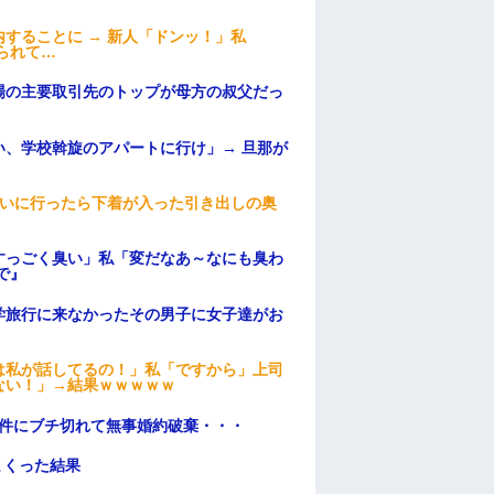
することに → 新人「ドンッ！」私
られて…
場の主要取引先のトップが母方の叔父だっ
、学校斡旋のアパートに行け」→ 旦那が
・
伝いに行ったら下着が入った引き出しの奥
すっごく臭い」私「変だなあ～なにも臭わ
で』
学旅行に来なかったその男子に女子達がお
は私が話してるの！」私「ですから」上司
ない！」→結果ｗｗｗｗｗ
条件にブチ切れて無事婚約破棄・・・
まくった結果