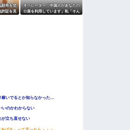
ここもダメだったらもう食べていけないんで
ぬ財布を交
オペレーター「中国人があなたの
免許証を見
ロ座を利用しています」私「そん
たよ
あなたじゃ
なはずない！」→Amazonで買い
われ…
物をした後、とんでもない事態
に…
り稼いでるとか知らなかった…
いいのかわからない
生が立ち直せない
てあげる」って言ったら・・・