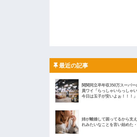
最近の記事
関関同立卒年収350万スーパー
員ワイ「らっしゃいらっしゃ
今日は玉子が安いよぉ！！！
姉が離婚して困ってるから支
れみたいなことを言い始めた