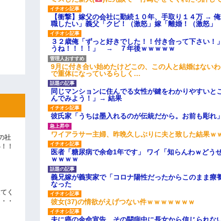
【衝撃】嫁父の会社に勤続１０年、手取り１４万 → 
職したい」義父「クビ！（激怒」嫁「離婚！（激怒」
３２歳俺「ずっと好きでした！！付き合って下さい！
うね！！！！」 → ７年後ｗｗｗｗｗ
9月に付き合い始めたけどこの、この人と結婚はない
で重体になっているらしく…
同じマンションに住んでる女性が鍵をわかりやすいと
んでみよう！」→ 結果
彼氏家「うちは墨入れるのが伝統だから。お前も彫れ」
ワイアラサー主婦、昨晩久しぶりに夫と致した結果ｗ
の社
い！！
医者「糖尿病で余命1年です」 ワイ「知らんわｗどう
」
ｗｗｗｗ
義兄嫁が義実家で「コロナ陽性だったからこのまま療
なった
えてく
・・・
彼女(37)の情欲がえげつない件ｗｗｗｗｗｗｗ
夫に癌の余命宣告。その闘病中に長女から信じられな