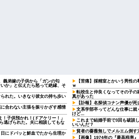
日、義弟嫁の子供から「ガンの匂
【苦痛】採精室とかいう男性の
ないか」と伝えたら怒って絶縁、そ
ｗ
転校生と仲良くなってその子の
けられた。いきなり彼女の持ち歩い
真があった
【訃報】名探偵コナン声優が死去
屈に合わない主張を振りかざす感情
文系学部卒ってどんな仕事に就
・
けど...
よ！子供預かれ！(ドアケリー！」
これまで結婚手前で3回も破談
たら逃げられた。夫に相談してもな
いいんだ？
貧者の薔薇無しでメルエム倒す
９日にドバッと鮮血でたから生理か
【画像】1974年の『最高税率