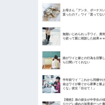
お母さん「アンタ、ボーナス
貰ったの？」ワイ「貰ってな
無能いじめられっ子ワイ、勇
り絞って親に相談した結果ｗ
娘がワイと嫁との行為を目撃
ら口聞いてくれない
半年前ワイ「これから同棲や
金はワイが稼ぐから家事と飯
くな」彼女「任せて！」
【唖然】弟の彼女が中学生の
りひどい虐めの加害者だった