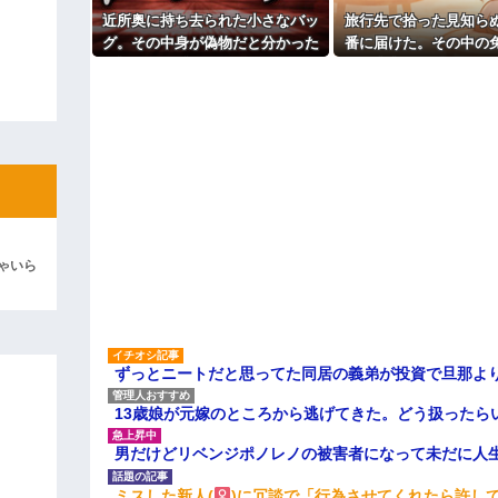
パートの面接で号泣しながら「
近所奥に持ち去られた小さなバッ
旅行先で拾った見知ら
ィギュアがヤバすぎるｗｗｗｗｗｗ
す」って熱弁してた人がいた
グ。その中身が偽物だと分かった
番に届けた。その中の
主な税金の成り立ちを調べてみ
よ！」キチママ『そこに金庫があっ
時、どんな顔をするのか楽しみ
た警察官から「これ、
「泥は出てけ！二度と来るな！」結
で…
ないですか」と言
彼「ちっ！」私「」
逆切れ。「何クラクション鳴らして
らｗｗｗｗｗ(※画像あり)
女子のこの動画、すげえええええｗ
車線を制限速度で走った結果
ゃいら
くる
やらかす←あまり悲しませないでく
ずっとニートだと思ってた同居の義弟が投資で旦那よ
13歳娘が元嫁のところから逃げてきた。どう扱ったら
男だけどリベンジポノレノの被害者になって未だに人
ミスした新人(
)に冗談で「行為させてくれたら許し