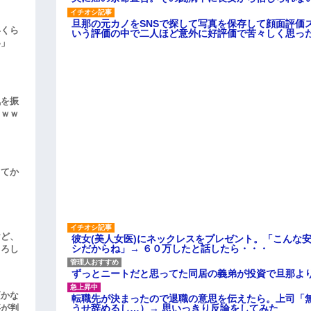
旦那の元カノをSNSで探して写真を保存して顔面評価
いくら
いう評価の中で二人ほど意外に好評価で苦々しく思っ
い」
気を振
ｗｗｗ
してか
けど、
彼女(美人女医)にネックレスをプレゼント。「こんな
シだからね」→ ６０万したと話したら・・・
よろし
ずっとニートだと思ってた同居の義弟が投資で旦那よ
頃かな
転職先が決まったので退職の意思を伝えたら。上司「
うせ辞めるし…）→ 思いっきり反論をしてみた
事が判