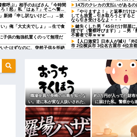
警察呼ぶ」相手のおばさん「今時間
14万のクレカの支払いがあるの
！怒」私「はぁ？」そこへ警...
「やりますよ！」と返事だけは
」新婦「申し訳ないけど…」→披
しても放置→引き取ろうとすると
なら引き受けるなよ・・・
さい」俺「大丈夫でしょ」→生で食
鍵失くした男「45分だけ部屋
理です（警察呼びます）」→男「
不審者で草ｗｗｗ
に子供の勉強机置くのって無理だ
【人口激変】日本人が減り「外
市 2位横浜市 3位名古屋市 4位
でいたはずなのに、突然子供を拒絶
彼と婚約指輪を見に行った。 
で。最大で90万円かな…」 80万
嫁がキレ出した。嫁はどうしても女
い………負け組って感じで他
鍵失くした男「45分だけ部屋
らんわ！二袋作ったろ！」→結果ｗ
理です（警察呼びます）」→男「
不審者で草ｗｗｗ
て1発目に回したらコレw」←こw
夫も私も10連休。あれもしたいこ
たら、義妹が出来婚で5月4日に
う言うのでいいんだよが目一杯詰ま
絡が…
職場全員が長崎の出島を知らな
約3万円が入ってた財布
お盆になると旦那の祖父母宅に
ｗｗｗｗｗｗｗｗｗｗｗｗｗｗｗｗ
いいよ」って言うんだけどトメに
い。逆に私が変な人扱いされた、
に届けた私。警察から
ねりけしで作った正露丸を飲ま
一般常識だと思ってたのに
その金が私のものになった
になる？→既婚男女の約7割がまさ
顔で返された
 w
【驚愕】サークルで付き合った
円）、流石にアレすぎて賛否両論の
来たんだがｗｗｗｗ
転校生と仲良くなってその子の
たよ」→どうぶつの森を開いた瞬
真があった