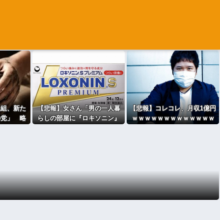
選組、新た
【悲報】女さん「男の一人暮
【悲報】コレコレ、月収1億円
の党」 略
らしの部屋に『ロキソニン』
ｗｗｗｗｗｗｗｗｗｗｗｗｗ
53815]
が置いてあったら浮気確定で
ｗｗｗｗｗｗｗ
す」