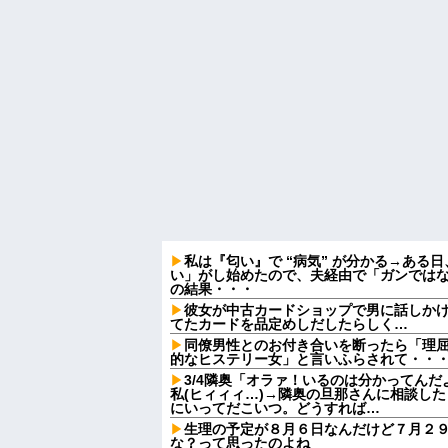
私は『匂い』で “病気” が分かる→ある
い」がし始めたので、夫経由で「ガンでは
の結果・・・
彼女が中古カードショップで男に話しか
てたカードを品定めしだしたらしく…
同僚男性とのお付き合いを断ったら「理
的なヒステリー女」と言いふらされて・・
3/4隣奥「オラァ！いるのは分かってんだ
私(ヒィィィ…)→隣奥の旦那さんに相談し
にいってだこいつ。どうすれば…
生理の予定が８月６日なんだけど７月２
な？って思ったのよね