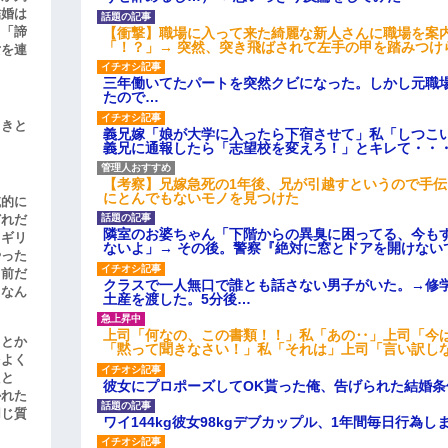
結婚は
、「諦
【衝撃】職場に入って来た綺麗な新人さんに職場を案内
「！？」→ 突然、突き飛ばされて左手の甲を踏みつけ
女を連
三年働いてたパートを突然クビになった。しかし元職
たので…
引きと
義兄嫁「娘が大学に入ったら下宿させて」私「しつこい
義兄に通報したら「志望校を変えろ！」とキレて・・
【考察】兄嫁急死の1年後、兄が引越すというので手
にとんでもないモノを見つけた
滅的に
どれだ
隣室のお婆ちゃん「下階からの異臭に困ってる、今も
リギリ
ないよ」→ その後。警察『絶対に窓とドアを開けない
やった
名前だ
クラスで一人無口で誰とも話さない男子がいた。→修
、なん
土産を渡した。5分後…
上司「何なの、この書類！！」私「あの‥」上司「今
」とか
「黙って聞きなさい！」私「それは」上司「言い訳し
をよく
たと
彼女にプロポーズしてOK貰った俺、告げられた結婚
かれた
同じ質
ワイ144kg彼女98kgデブカップル、1年間毎日行為し