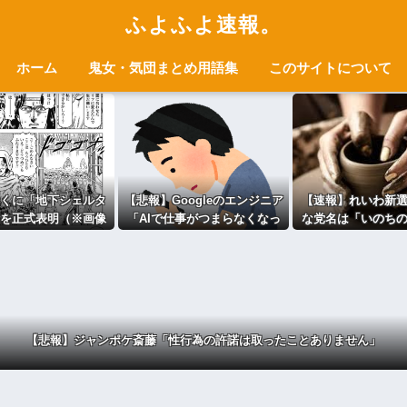
ふよふよ速報。
ホーム
鬼女・気団まとめ用語集
このサイトについて
くに「地下シェルタ
【悲報】Googleのエンジニア
【速報】れいわ新
を正式表明（※画像
「AIで仕事がつまらなくなっ
な党名は「いのち
あり）
た」
称は「いのち」 [1358
【悲報】ジャンポケ斎藤「性行為の許諾は取ったことありません」