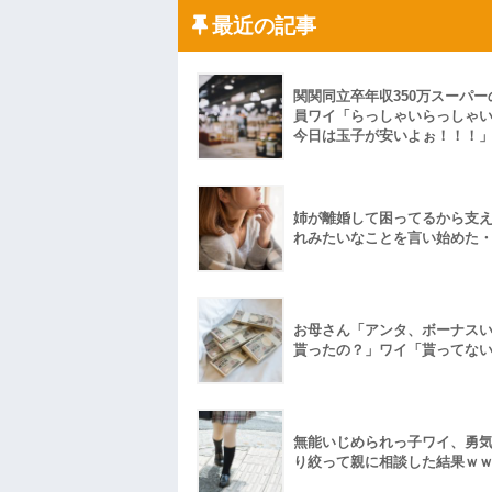
←...
最近の記事
ハードオフに売っていた4万4000円のフ
「こんな高いの？ｗｗ」「逆に超安い」
私「ちょっと、人の家の金庫触らないで
たから、開けてみようとしただけ☆』義兄
果・・・
関関同立卒年収350万スーパー
私「初めて飲む味だけどなんのお茶？」
員ワイ「らっしゃいらっしゃ
今日は玉子が安いよぉ！！！
【GIF】JSのカンチョーワロタ
後続車にクラクションを鳴らされ彼氏が
んだ！降りてこいよ！」と怒鳴りだし...
【衝撃】報酬100万円超の治験募集がこち
姉が離婚して困ってるから支
【ネット騒然】惨殺されたタワマン頂き
れみたいなことを言い始めた
ｗｗｗｗｗｗｗｗｗｗ
【愕然】白のクラウン俺氏、高速道路左
wwwwwwwwwwww
百年の恋12-899 食べた量を張り合って
【悲報】佐藤輝明・・・２軍でも盛大に
お母さん「アンタ、ボーナス
れ
貰ったの？」ワイ「貰ってな
無能いじめられっ子ワイ、勇
り絞って親に相談した結果ｗ