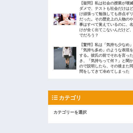
【疑問】私は社会の授業が壊
ダメで、テストも社会だけは
け頑張って勉強しても赤点ギ
だった。その歴史上の人物の
事はすべて覚えているのに、
けが全く出てこないんだけど
でだろう？
【驚愕】私は「気持ち少なめ
「気持ち多め」のような表現
する。彼氏の前でそれを言っ
き、「気持ちって何？」と聞
ので説明したら、その後また
問をしてきて冷めてしまった
カテゴリ