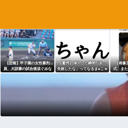
【悲報】甲子園の女性審判
【驚愕】挿入した瞬間「あっ
【画像
員、大誤審の試合後涙ぐみな
失敗したな」ってなるま●こｗ
式、また
がら謝罪
ｗｗｗｗｗｗｗｗｗｗｗwww
を
w