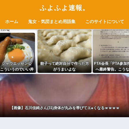
ふよふよ速報。
ホーム
鬼女・気団まとめ用語集
このサイトについて
】シャウエッセン公
餃子って絶対自分で作った方
PTA会長「PTA参
こういうのでいい丼
がうまいよな
へ最終警告。こう
ポストｗｗｗ
い？」 （※画像
【画像】石川佳純さん(31)身体が丸みを帯びてエ●くなるｗｗｗｗ