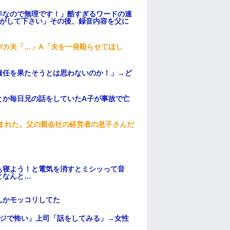
年なので無理です！」酷すぎるワードの連
逃がして下さい」その後、録音内容を父に
バカ夫「…」A「夫を一発殴らせてほし
責任を果たそうとは思わないのか！」→ど
とか毎日兄の話をしていたA子が事故で亡
頼まれた。父の親会社の経営者の息子さんだ
ぁ寝よう！と電気を消すとミシッって音
となんと…
んかモッコリしてた
マジで怖い」上司「話をしてみる」→女性