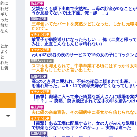
滅的に
父親がくも膜下出血で突然ﾀﾋ。→母の貯金が0なこと
どれだ
うか見捨てないで(土下座」俺・嫁「…」
リギリ
やった
三年働いてたパートを突然クビになった。しかし元職
名前だ
たので…
、なん
放置子が病院送りになったらしい → 俺（二度と帰っ
みは、正直こんなもんじゃ晴れない）
」とか
をよく
わい(42)渋谷の夜のサービスで19の女の子にゴック
たと
かれた
スマホを与えられて、中学卒業する頃にはすっかり女
同じ質
一人暮らししたいと言い出した。
高1のとき男に襲われ、不妊の叔母に頼まれて出産。
を連れ帰った。→9・11で叔母夫婦が亡くなってしま
【衝撃】職場に入って来た綺麗な新人さんに職場を案内
「！？」→ 突然、突き飛ばされて左手の甲を踏みつけ
夫に癌の余命宣告。その闘病中に長女から信じられな
【衝撃】ある工場に配属すると、女の人がみんな退職
で娯楽も少ないからキツイのか…」→ 実際は違った