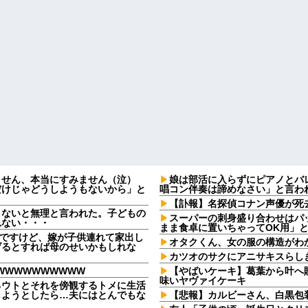
ません、本当にすみません（泣）
娘は部活に入らずにピアノとバ
だけじゃどうしようもないから」と
唱コン伴奏は諦めなさい」と言われた
【訃報】名探偵コナン声優が死去
さないと無理と言われた。子どもの
スーパーの刺身盛り合わせはパ
れない・・・
まま食卓に置いちゃってOK用」
なんですけど、嫁が子供連れて家出し
オタクくん、女の服の構造がわ
げるとすれば母のせいかもしれな
カツオのサクにアニサキスらし
WWWWWWWWWW
【やばいケーキ】葛葉から叶へ
味いヤヴァイケーキ
るウトとそれを傍観するトメに生活
しようとしたら…夫にはとんでもな
【悲報】カルビーさん、白黒包