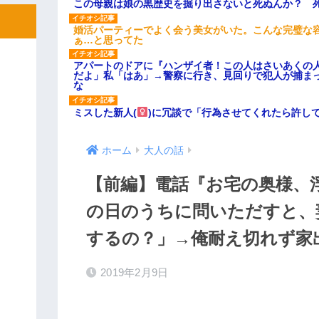
この母親は娘の黒歴史を掘り出さないと死ぬんか？ 
婚活パーティーでよく会う美女がいた。こんな完璧な
ぁ…と思ってた
アパートのドアに『ハンザイ者！この人はさいあくの
だよ」私「はあ」→警察に行き、見回りで犯人が捕ま
な
ミスした新人(
)に冗談で「行為させてくれたら許し
ホーム
大人の話
【前編】電話『お宅の奥様、
の日のうちに問いただすと、
するの？」→俺耐え切れず家
2019年2月9日