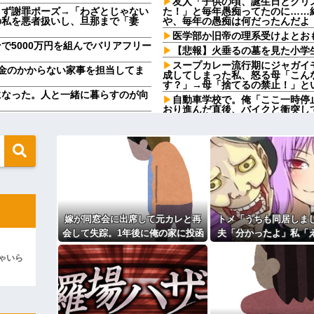
友人「子供の頃、誕生日とクリ
こず謝罪ポーズ→「わざとじゃない
た！」と毎年愚痴ってたのに……
の私を悪者扱いし、旦那まで「妻
や、毎年の愚痴は何だったんだよ
医学部か旧帝の理系受けよとお
で5000万円を組んでバリアフリー
【悲報】火垂るの墓を見た小学
スープカレー流行期にジャガイ
金のかからない家事を担当してま
成してしまった私、怒る母「こん
す？」→母「捨てるの禁止！」と
になった。人と一緒に暮らすのが向
自動車学校で。俺「ここ一時停
おり進んだ直後、バイクと衝突し
せないでください」私「うちの子じ
やった事を私に逐一報告して「
り…
れない義兄嫁。そんな義兄嫁のこ
てた。2年前にオタ趣味を卒業し
由→
る
マジでこれだけは日本製じゃな
かったよ」私「えっ…？」→数カ月
【発見】発達っぽい奴の共通点
メ絶句…
貧乏学生だった頃に付き合った
アのため熊本に行くも体調不良で病
以上で複雑な気持ちになり…
離婚調停中のトメ発言「躾のな
こと挙げてけwwwwwwwww
嫁が同窓会に出席して元カレと再
トメ「うちも同居しま
想で。私達夫婦は夜も眠れず主人
歳でアルファード一括で買えちゃう
捕して欲しい」
会して失踪。1年後に俺の家に投函
夫「分かったよ」私「
？w w w w w w w w w
姪を預かって高校に通わせるこ
されたものがこれ...
→数カ月後、夫が笑顔
・
預かれと
ゃいら
居計画の中身にトメ
カップを作って大盛りあがり←なん
【愕然】嫁の浮気相手がまさか
主な税金の成り立ちを調べてみ
キるクソトメに父親不明のコトメ子
よ！」私「〇〇じゃないですか」