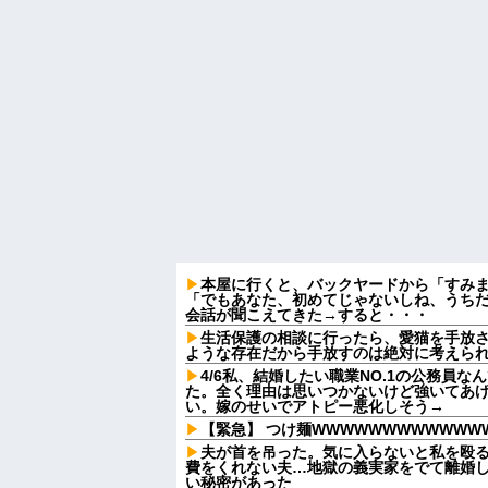
本屋に行くと、バックヤードから「すみ
「でもあなた、初めてじゃないしね、うち
会話が聞こえてきた→すると・・・
生活保護の相談に行ったら、愛猫を手放
ような存在だから手放すのは絶対に考えら
4/6私、結婚したい職業NO.1の公務員
た。全く理由は思いつかないけど強いてあ
い。嫁のせいでアトピー悪化しそう→
【緊急】 つけ麺WWWWWWWWWWWW
夫が首を吊った。気に入らないと私を殴
費をくれない夫…地獄の義実家をでて離婚
い秘密があった