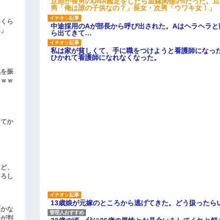
旦那が長男のDNA鑑定をしたら血縁関係0%だった。
男「俺は誰の子供なの？」長女・次男「ウワキ女！」
いくら
中途採用のAが部長から呼び出された。Aはヘラヘラと
い」
ら出てきて…
私は家が貧しくて、手に職をつけようと看護師になっ
ひかれて看護師になれなくなった。
気を振
ｗｗｗ
してか
けど、
よろし
13歳娘が元嫁のところから逃げてきた。どう扱ったら
頃かな
事が判