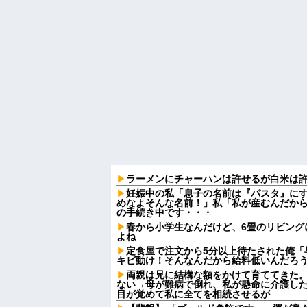
ラーメンにチャーハンは許せるが白米は
妊娠中の私「息子の名前は『パスタ』にす
めなよそんな名前！」私「私が産むんだか
の手続き中です・・・
春から小学生なんだけど、6畳のリビング
よね
定食屋で注文から5分以上待たされた俺「
キビ動け！そんなんだから給料低いんだろう
両親は兄に結構な額をかけて育ててきた
ない→母が難病で倒れ、私が懸命に介護し
目が覚めて私に全てを相続させるが