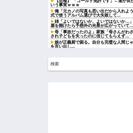
【悲報】 「ゴールド免許です」←運が良
いう事実ｗｗｗ
俺「元カノの写真も思い出だから入れよ
式で使うアルバム選びで大失敗して...
姉「よいではないか、よいではないか…
屋を開けたら予想外の光景が広がっていて
母「事故だったのよ」家族「母さんがわ
され子どもを失ったのに信じてもらえず…
娘が正義厨で困る。自分も完璧な人間じ
を言い出し...
婚約中だった彼がいた。ある日、共通口座
ていた
子供達のリクエストでシーフードカレー
帰宅した夫がキレるキレる。夫「俺がシーフー
【悲報】Z世代「なんでセルフレジなのに
だ」
【朗報】Amazonで「GANTZ」が全巻
ワイ手取り15万正社員→副業でウーバー
祭りって謎だよな、誰が神輿担いでるの
得て商売してるの？
【悲報】大卒初任給600万の時代へwwwww
ドラッグストア勤務中。カード払いの商
る女性客。断っても引き下がらず、その後
ハードオフに売っていた4万4000円のフ
「こんな高いの？ｗｗ」「逆に超安い」