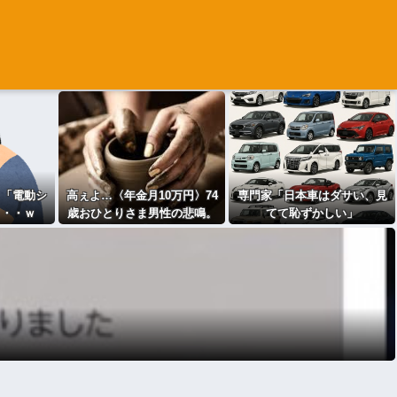
、「電動シ
高ぇよ…〈年金月10万円〉74
専門家「日本車はダサい、見
・・・ｗ
歳おひとりさま男性の悲鳴。
てて恥ずかしい」
「惣菜すら手が出ない」