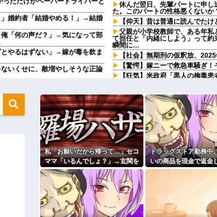
かっただけかペーパードライバーと
休んだ翌日、先輩パートに申し
た。このパートの性格悪くないか
う」婚約者「結婚やめる！」→結婚
【仰天】昔は普通に読んでたけ
父親が小学校教師で、ある年私
」俺「何の声だ？」→気になって部
て担任と「内緒にしよう」って約
…
瞬間に…
ざとやるはずない」→嫁が毒を飲ま
【社会】無期刑の仮釈放、202
【驚愕】嫁ニーで救急車騒ぎ！
ゃないくせに、敵増やしそうな正論
【狂気】米政府「黒人の梅毒患
たろ！」→40年間続けてしまう
の残高を見たら200万円近く減っ
【驚愕】嫁ニーで救急車騒ぎ！
を作り子供達とハフハフしていたら
「まっちゃんぐらい稼いでたら
ド嫌いなの知っているだろう...
突然怒り出した。このまま情まで
自分で商品通さないといけないん
【速報】専門家「イオンモール
ど…」
100円ｗｗｗｗｗｗｗｗｗｗ
家購入に「ダメダメ！」と猛反
と言い放った結果→激怒したトメ
やってるんやが金がない
ｗｗ
私「お願いだから帰って…」セコ
ドラッグストア勤務中
？屋台出店してる奴らは誰の許可を
６畳１間のアパートで、隣に住
ママ「いるんでしょ？」→玄関を
いの商品を現金で返金
呼んで注意をしに行ったら…
ガチャガチャされ、警察を呼ぶ事
と言い張る女性客。断
wwwwwwwwwwwwww
24歳の嫁に性的な魅力を感じ
態になって…
下がらず、その後まさ
品を現金で返金してほしいと言い張
【奇跡】浮気嫁がモラハラで離
に…
まさかの展開に…
いたｗｗｗ
ィギュアがヤバすぎるｗｗｗｗｗｗ
主な税金の成り立ちを調べてみ