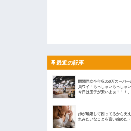
最近の記事
関関同立卒年収350万スーパー
員ワイ「らっしゃいらっしゃ
今日は玉子が安いよぉ！！！
姉が離婚して困ってるから支
れみたいなことを言い始めた