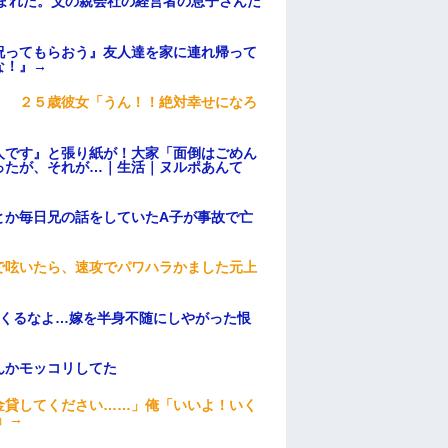
頼まれた。父の親会社の経営者の息子さんだ
祝ってもらおう』友人達を家に連れ帰って
な！』→
」 ２５歳彼女「うん！！絶対幸せになろ
人です』と張り紙が！大家「面倒はごめん
ったが、それが…｜生活｜ヌルポあんて
とか毎日兄の話をしていたA子が事故で亡
で呟いたら、速攻でパワハラかました元上
てくるなよ…嫁を半身不随にしやがった恨
んかモッコリしてた
金貸してください……」俺「いいよ！いく
」→