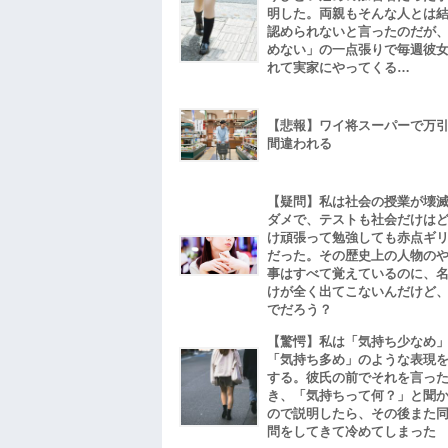
明した。両親もそんな人とは
認められないと言ったのだが
めない」の一点張りで毎週彼
れて実家にやってくる…
【悲報】ワイ将スーパーで万
間違われる
【疑問】私は社会の授業が壊
ダメで、テストも社会だけは
け頑張って勉強しても赤点ギ
だった。その歴史上の人物の
事はすべて覚えているのに、
けが全く出てこないんだけど
でだろう？
【驚愕】私は「気持ち少なめ
「気持ち多め」のような表現
する。彼氏の前でそれを言っ
き、「気持ちって何？」と聞
ので説明したら、その後また
問をしてきて冷めてしまった