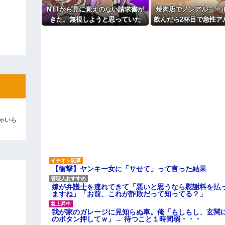
よ！」キチママ『そこに金庫があっ
「泥は出てけ！二度と来るな！」結
NTTから見に覚えのない請求書が
焼肉店でノンアルコー
きた。無視しようと思っていた
飲んだら2杯目で急性ア
彼「ちっ！」私「」
ら、とんでもない事実が判明し
毒になった。それで警
て…
を巻き込む騒ぎ
逆切れ。「何クラクション鳴らして
らｗｗｗｗｗ(※画像あり)
女子のこの動画、すげえええええｗ
車線を制限速度で走った結果
くる
やらかす←あまり悲しませないでく
ゃいら
【衝撃】ヤンキー女に「サせて」って言った結果
嫁が弁護士を連れてきて「悪いと思うなら慰謝料を払っ
ますね」「お前、これが詐欺だって知ってる？」
我が家のガレージに見知らぬ車。俺「もしもし、玄関に
のボタン押してｗ」→ 待つこと１時間弱・・・