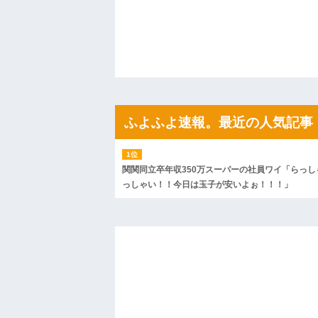
私「ちょっと、人の家の金庫触らないで
たから、開けてみようとしただけ☆』義兄
果・・・
私「初めて飲む味だけどなんのお茶？」
【GIF】JSのカンチョーワロタ
後続車にクラクションを鳴らされ彼氏が
んだ！降りてこいよ！」と怒鳴りだし...
【衝撃】報酬100万円超の治験募集がこち
【ネット騒然】惨殺されたタワマン頂き
ｗｗｗｗｗｗｗｗｗｗ
ふよふよ速報。最近の人気記事
【愕然】白のクラウン俺氏、高速道路左
wwwwwwwwwwww
百年の恋12-899 食べた量を張り合って
【悲報】佐藤輝明・・・２軍でも盛大に
関関同立卒年収350万スーパーの社員ワイ「らっし
れ
っしゃい！！今日は玉子が安いよぉ！！！」