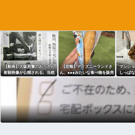
【動画】大阪府警のおっさん
【悲報】ディズニーランドさ
マンショ
射殺映像が公開される。当然
ん、●●●みたいな食べ物を販売
しっぱな
のように無抵抗だったことが
してしまう
か？」俺
発覚
時出し