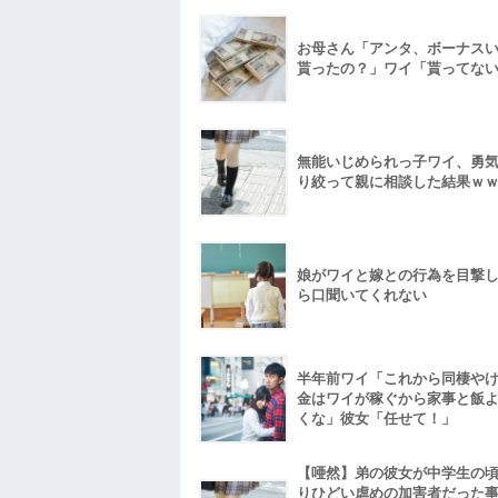
お母さん「アンタ、ボーナス
貰ったの？」ワイ「貰ってな
無能いじめられっ子ワイ、勇
り絞って親に相談した結果ｗ
娘がワイと嫁との行為を目撃
ら口聞いてくれない
半年前ワイ「これから同棲や
金はワイが稼ぐから家事と飯
くな」彼女「任せて！」
【唖然】弟の彼女が中学生の
りひどい虐めの加害者だった