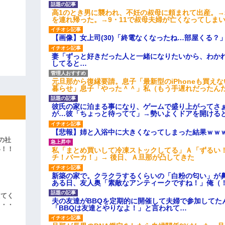
高1のとき男に襲われ、不妊の叔母に頼まれて出産。
を連れ帰った。→9・11で叔母夫婦が亡くなってしま
【画像】女上司(30)「終電なくなったね…部屋くる？
妻「ずっと好きだった人と一緒になりたいから、わか
してると…
元旦那から復縁要請。息子「最新型のiPhoneも買え
暮らせ」息子「やった＾＾」私（もう手遅れだったん
彼氏の家に泊まる事になり、ゲームで盛り上がってさ
が…彼「ちょっと待ってて」→勢いよくドアを開ける
【悲報】姉と入浴中に大きくなってしまった結果ｗｗ
の社
い！！
私「まとめ買いして冷凍ストックしてる」Ａ「ずるい
チ！バーカ！」→ 後日、Ａ旦那が凸してきた
」
新築の家で。クラクラするくらいの「白粉の匂い」が
ある日、友人奥「素敵なアンティークですね！」俺（
えてく
夫の友達がBBQを定期的に開催して夫婦で参加してた
・・・
「BBQは友達とやりなよ！」と言われて…