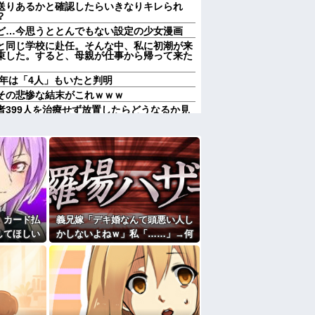
送りあるかと確認したらいきなりキレられ
？
ど…今思うととんでもない設定の少女漫画
と同じ学校に赴任。そんな中、私に初潮が来
束した。すると、母親が仕事から帰って来た
5年は「4人」もいたと判明
その悲惨な結末がこれｗｗｗ
者399人を治療せず放置したらどうなるか見
その悲惨な結末がこれｗｗｗ
最終的には許すかもｗ」って言ったら旦那が
枯渇しそう
熊本の爆心地に”こんなもの”があったんだけ
対するトメに「あなたの家じゃありません」
が自ら〇〇を口にして最高の展開へｗｗｗｗ
。カード払
義兄嫁「デキ婚なんて頭悪い人し
む専門学生の部屋が余りにうるさくて警察を
してほしい
かしないよねｗ」私「……」→何
っても引き
をしても嫌味を言われ続けた末
なくなったので離婚したい件
かの展開
に…
婚調停申し立て！実は驚愕の逆転劇が待って
たよ