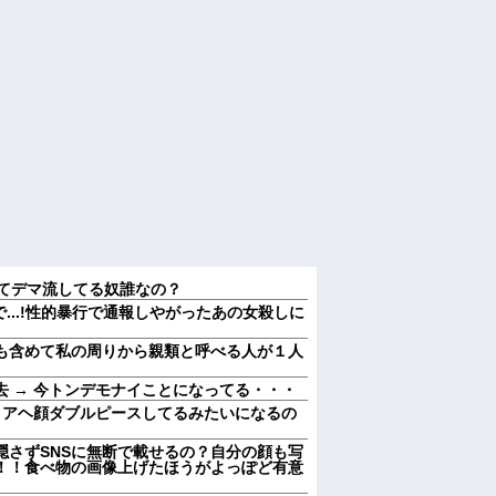
いてデマ流してる奴誰なの？
たで...!性的暴行で通報しやがったあの女殺しに
も含めて私の周りから親類と呼べる人が１人
 → 今トンデモナイことになってる・・・
、アヘ顔ダブルピースしてるみたいになるの
隠さずSNSに無断で載せるの？自分の顔も写
！！食べ物の画像上げたほうがよっぽど有意