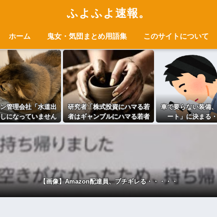
ふよふよ速報。
ホーム
鬼女・気団まとめ用語集
このサイトについて
ン管理会社「水道出
研究者「株式投資にハマる若
車で要らない装備
しになっていません
者はギャンブルにハマる若者
ート」に決まる
「猫が飲むように常
と同じ傾向がある」
てますよ」⇒結果ｗ
【画像】Amazon配達員、ブチギレる・・・・・