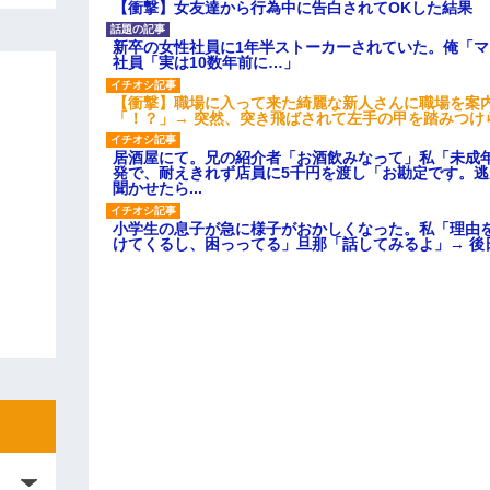
【衝撃】女友達から行為中に告白されてOKした結果
新卒の女性社員に1年半ストーカーされていた。俺「
社員「実は10数年前に…」
【衝撃】職場に入って来た綺麗な新人さんに職場を案内
「！？」→ 突然、突き飛ばされて左手の甲を踏みつけ
居酒屋にて。兄の紹介者「お酒飲みなって」私「未成
発で、耐えきれず店員に5千円を渡し「お勘定です。
聞かせたら...
小学生の息子が急に様子がおかしくなった。私「理由
けてくるし、困っってる」旦那「話してみるよ」→ 後