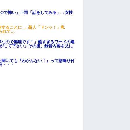
マジで怖い」上司「話をしてみる」→女性
することに → 新人「ドンッ！」私
られて…
年なので無理です！」酷すぎるワードの連
逃がして下さい」その後、録音内容を父に
を聞いても『わかんない！』って怒鳴り付
日・・・