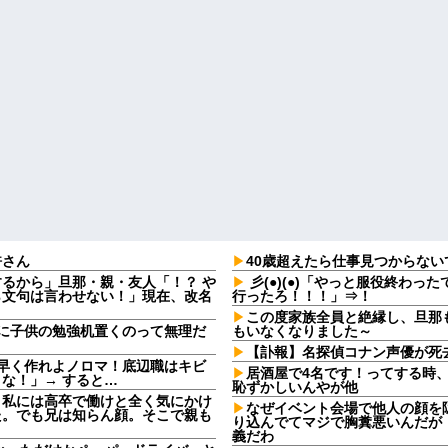
許さん
40歳超えたら仕事見つからな
るから」旦那・親・友人「！？ や
彡(●)(●)「やっと服役終わっ
ら文句は言わせない！」現在、改名
行ったろ！！！」⇒！
この度家族全員と絶縁し、旦那
に子供の勉強机置くのって無理だ
もいなくなりました～
【訃報】名探偵コナン声優が死去
早く作れよノロマ！底辺職はキビ
居酒屋で4名です！ってする時
な！」→ すると…
恥ずかしいんやが他
。私には高卒で働けと全く気にかけ
なぜイベント会場で他人の顔を
た。でも兄は知らん顔。そこで親も
り込んでてマジで胸糞悪いんだが
義だわ