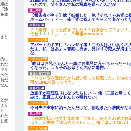
22歳の頃、父に36歳の男性とお見合いをしてくれと
結婚は
ったので、父も喜んで私の写真を送ったんだが→
、「諦
女を連
【報告者がキチ】嫁「妊娠した」俺『それじゃあ皆に
ホームパーティー→俺『皆に祝えてもらえて良かった
３２歳俺「ずっと好きでした！！付き合って下さい！
うね！！！！」 → ７年後ｗｗｗｗｗ
引きと
アパートのドアに『ハンザイ者！この人はさいあくの
だよ」私「はあ」→警察に行き、見回りで犯人が捕ま
な
滅的に
｢昨日はお兄ちゃんと一緒にお風呂に入っちゃった～｣
どれだ
くなった。→Ａ子のお母さんの話に驚愕…
リギリ
やった
「パワハラを受けたから思い切って転職した」とSNS
名前だ
司がLINEを送ってきた。
、なん
放置子が病院送りになったらしい → 俺（二度と帰っ
みは、正直こんなもんじゃ晴れない）
」とか
をよく
今日夫の実家に泊ったんだけど、朝起きたら股間がな
たと
かれた
【身体で払わせて】女友達「ごめん、何も言わずにお
同じ質
ら？」女友達「10万円ぐらい……」俺「ほい！10万！