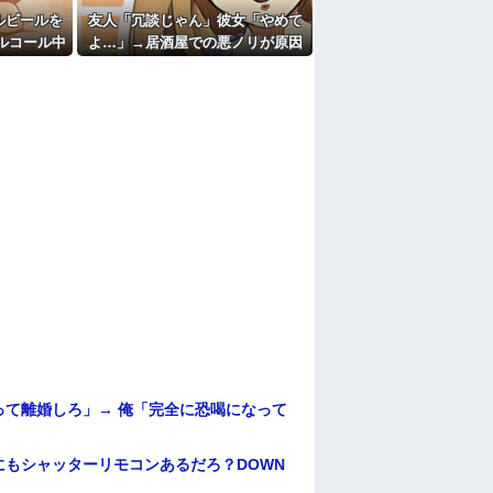
ルビールを
友人「冗談じゃん」彼女「やめて
ルコール中
よ…」→居酒屋での悪ノリが原因
察と保健所
で、なぜか俺まで責められること
に…
になり…
て離婚しろ」→ 俺「完全に恐喝になって
もシャッターリモコンあるだろ？DOWN