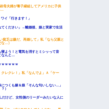
→叔母夫婦が養子縁組してアメリカに子供
い…
」ワイ「行きます！」
れてください」→離婚後、娘と実家で生活
ない貧乏は嫌だ、再婚して」私「なら父親と
だな…）
ぁ寝よう！と電気を消すとミシッって音
となんと…
ｗｗｗｗｗｗ
！クレクレ！」私「なんでよ」Ａ「ケー
鼻につくも嫁＆娘「そんな匂いしない…」
！？）
んだけど、女性側のリーダーみたいな人に