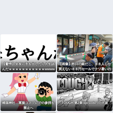
【驚愕】女友に手を出したら人生詰
【画像】昨日の銀だこ、８８人しか
んだｗｗｗｗｗｗｗｗｗｗｗwwww
買えない８８円セールでクソ暑いの
に大行列ｗｗｗ
靖国神社、軍服コスプレでの参拝を
TOUGH 第2章 episode.37 大波
禁止へ