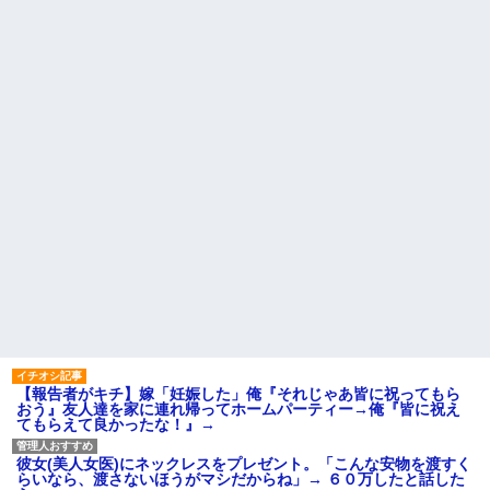
【報告者がキチ】嫁「妊娠した」俺『それじゃあ皆に祝ってもら
おう』友人達を家に連れ帰ってホームパーティー→俺『皆に祝え
てもらえて良かったな！』→
彼女(美人女医)にネックレスをプレゼント。「こんな安物を渡すく
らいなら、渡さないほうがマシだからね」→ ６０万したと話した