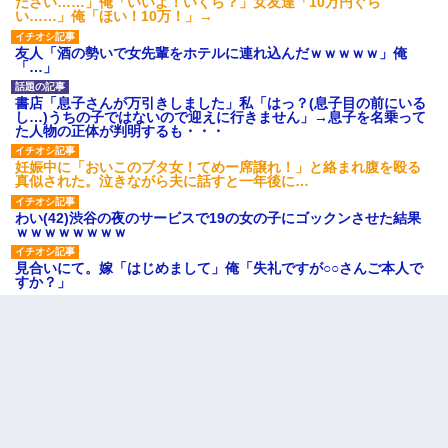
ださい……」俺「いいよ！いくら？」女友達「10万円ぐら
い……」俺「ほい！10万！」→
友人「酒の勢いで女先輩をホテルに連れ込んだｗｗｗｗｗ」俺
「…」
書店「息子さんが万引きしました」私「はっ？(息子目の前にいる
し…)うちの子ではないので迎えに行きません」→息子を名乗って
た人物の正体が判明するも・・・
妊娠中に「おいこのブタ女！てめー席譲れ！」と絡まれ腹を殴る
真似された。泣きながら夫に話すと一年後に…
わい(42)渋谷の夜のサービスで19の女の子にゴックンさせた結果
ｗｗｗｗｗｗｗｗ
見合いにて。嫁「はじめまして」俺「失礼ですが○○さんご本人で
すか？」