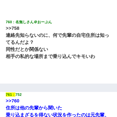
り込んできたみたいで、ずっとドアの前で喚いてて滅茶苦茶うる
さかった。
デパートの外商『私さんだと名乗る女が、ツケで宝石を買おうと
760
名無しさん＠おーぷん
していて…』私「！？」→ 翌日。ママ友たちの様子が微妙におか
しくなり・・・
>>758
連絡先知らないのに、何で先輩の自宅住所は知っ
とっさに女児を捕まえたら変質者扱いされた。母親「あっち行っ
てるんだよ？
てよ！気持ち悪い！（ｼｯｼｯ」→ 後日、俺を見つけた母親がすっ飛
んできて・・・
同性だとか関係ない
相手の私的な場所まで乗り込んでキモいわ
夫の友達がBBQを定期的に開催して夫婦で参加してたんだけど、
女性側のリーダーみたいな人に「BBQは友達とやりなよ！」と言
われて…
クラスで一人無口で誰とも話さない男子がいた。→修学旅行に来
なかったその男子に女子達がお土産を渡した。5分後…
761
752
>>760
旦那の元嫁「離婚したとはいえ、私が本来の妻。許可なく結婚す
るなんてどういう神経してるの？離婚届を記入して持って来い」
住所は他の先輩から聞いた
→笑いが止まらなくなり・・・
乗り込まざるを得ない状況を作ったのは元先輩、