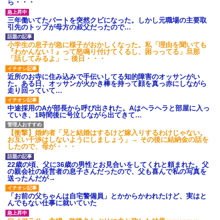
ら・・・
三年働いてたパートを突然クビになった。しかし元職場の主要取
引先のトップが母方の叔父だったので…
小学生の息子が急に様子がおかしくなった。私「理由を聞いても
『わかんない！』って怒鳴り付けてくるし、困っってる」旦那
「話してみるよ」→ 後日・・・
近所のお寺に住み込みで手伝いしてる知的障害のオッサンがい
た。ある日、オッサンが火かき棒を持って顔を真っ赤にしながら
走り回っていて…
中途採用のAが部長から呼び出された。Aはヘラヘラと部屋に入っ
ていき、1時間後に号泣しながら出てきて…
【衝撃】婚約者「兄と結婚はするけど嫁入りするわけじゃない。
お互い干渉はしないようにしましょう」→ その後に結納金の話を
したので、母が・・・
22歳の頃、父に36歳の男性とお見合いをしてくれと頼まれた。父
の親会社の経営者の息子さんだったので、父も喜んで私の写真を
送ったんだが→
「お前の父ちゃんは自宅警備員」とかからかわれたけど、実はと
んでもない仕事に就いていた