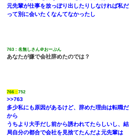
元先輩が仕事を放っぽり出したりしなければ私だ
【不幸な結婚式】新郎親族「ブスのくせにドレスなんか着ちゃっ
てさ～ほんと恥ずかしいわよね～（大声」新郎両親「！！！（土
って別に会いたくなんてなかったし
下座」→ 結果・・・
日航機墜落事故の「ここからは日本語で大丈夫ですよ〜」の絶望
感がヤバイ・・・
763
名無しさん＠おーぷん
居酒屋にて。兄の紹介者「お酒飲みなって」私「未成年なので無
理です！」酷すぎるワードの連発で、耐えきれず店員に5千円を渡
あなたが嫌で会社辞めたのでは？
し「お勘定です。逃がして下さい」その後、録音内容を父に聞か
せたら...
上司「何なの、この書類！！」私「あの‥」上司「今は私が話し
てるの！」私「ですから」上司「黙って聞きなさい！」私「それ
は」上司「言い訳しない！」→結果ｗｗｗｗｗ
766
752
>>763
ＤＮＡ検査『血縁関係０％』旦那「やっぱり托卵だったんだ…」
多少私にも原因があるけど、辞めた理由は転職だ
嫁「本当に身に覚えがない」「なにかの間違いだ！取り違え
だ！」→ 嫁「あっ」
から
うちより大手だし前から誘われてたらしいし、結
同じマンションに住んでる女性が鍵をわかりやすいところに隠し
局自分の都合で会社を見捨てたんだよ元先輩は
ている事に気づいた俺「忍びこんでみよう！」→ 結果