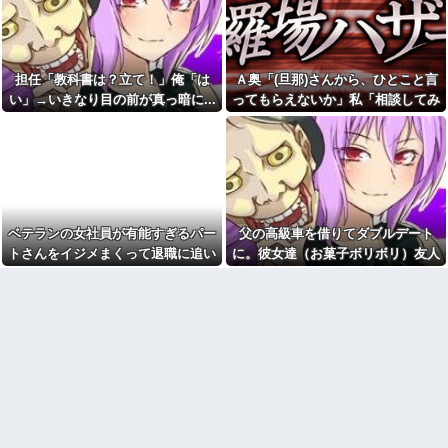
その姿が情けなくて...
実際公務員になったらモテる
初カノの女とそのまま結婚。
の？
自分を愛した女が「他の男に抱
車庫に車を入れようとシフト
かれてた」事実を知った俺、辛
をＲに入れた途端「障碍物があ
すぎる
担任「教科書は？立て！」俺「は
Ａ奥「(旦那)さんから、ひとこと言
る」と車がピーピー！！俺(なん
私「そのマンガ面白い？」友
じゃ？うわああああああ
い」→いきなり目の前が真っ暗に...
ってもらえないか」私「相談してみ
達「読めばわかるよ」→感想を
あ！！！！)リアカメラ見たらま
る」→ 人がおかしくなった瞬間を目
聞きたかっただけなのに話が噛
さかの
み合わなくて…
の前で見て...
【祝】女の双子ちゃん産まれ
【画像】のり弁の価格、庶民
たあああああ！！！！【興中】
には届かなくなってしまう
【後編】元旦那が突然、自分
一人っ子母子家庭育ちワイ(26)
の現妻とのメールを転送...その内
無職の母親が再婚するらしくて
容がキモすぎた件
驚愕
彼氏の家に遊びに行ったら彼
ベテランの女社員が有能すぎるパー
父の高級車を借りてダブルデート
【画像】付き合いたて彼女
母が大皿から唐揚げを素手でつ
トさんをイジメまくって退職に追い
に。彼女達（お菓子ボリボリ）友人
「ごめーんちょびっツ散らかっ
まんでひとくちかじり、残りを
てるけど上がって～！」←お前
大皿へ戻した。私目が点。あり
こんだ。しかし…….. → パート
「人の車の中だぞ。やめろ」→する
らだったらコレ別れる
えないと彼氏に言ったら彼氏激
さん「実は…w」私「えぇ…」
と…
か？？？？？
おこ
【衝撃】「史上最大のデマ、
久しぶりに地元の同窓会に行
流言飛語」と聞いて思いつくの
ったら、私を見た瞬間何人かが
は？→大体一致する件w w w w
固まった。「え、生きてたの？｣
w w w
幼稚園からお花をやっている
【怒報】電車乗り込みぼく
私の活けた花を、義兄嫁がボロ
「おっ、可愛いミニスカＯＬち
クソにけなした
ゃんの隣あいてんじゃん！座っ
今でも「日本が世界トップ」
たろ！」→結果w w w w w w w
なものって何がある？
w