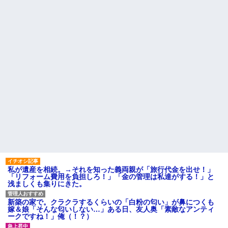
青雲のCMソングをちいかわの
【反抗期】 娘が水筒をぶん投
劇中歌だと思っていた模様
げ私の手の甲にヒット。私
「(泣)」娘「うっぜーな、泣くな
職場の60代女パートが若手か
ら自分の部屋へいけ」私「手が
らうるせえクソ婆と言われたと
腫れて痛い」→手を見せると…
相談があって、20代男の部下を
「...
注意した
私の通勤時間30分・夫の通勤
自分が過去に目撃した「なん
時間3時間半の場所にマンション
じゃそりゃ！？」って感じの事
を購入したら、夫に「もう疲れ
故の例
た、離婚したい。子供に会えな
主な税金の成り立ちを調べて
くてもいいから1人になりた...
みたよ
社員旅行先で知り合った女性
とアドレス交換し密会を続け
た。相手は処●だったので「一生
大事にしたい」の口説き文句で
アッサリ落ちた。簡単に切れる...
ハードオフに売っていた4万
4000円のフィギュアがヤバすぎ
るｗｗｗｗｗｗ「こんな高い
の？ｗｗ」「逆に超安い」
私「ちょっと、人の家の金庫
私が遺産を相続。→それを知った義両親が「旅行代金を出せ！」
触らないでよ！」キチママ『そ
「リフォーム費用を負担しろ！」「金の管理は私達がする！」と
こに金庫があったから、開けて
浅ましくも集りにきた。
みようとしただけ☆』義兄「泥
は出てけ！二度と来るな！」結
果・・・
新築の家で。クラクラするくらいの「白粉の匂い」が鼻につくも
私「初めて飲む味だけどなん
嫁＆娘「そんな匂いしない…」ある日、友人奥「素敵なアンティ
のお茶？」彼「ちっ！」私「」
ークですね！」俺（！？）
【GIF】JSのカンチョーワロ