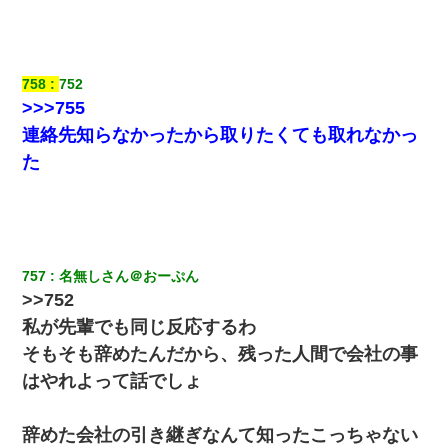
俺「初対面でなに言ったか覚えてる？」嫁「臭いんだよ！キモオ
タ？だっけ？」俺「だいたい合ってる。で、なんで告白してきた
の？」→
758
752
>>>755
【復讐】義兄嫁「生活費、足りない分を貸してほしい」私「貸す
わけないでしょｗｗｗｗ」→ 理由を話したら泣き出して・・私
連絡先知らなかったから取りたくても取れなかっ
（あまりにも希望通り）
た
さっき嫁から、「愛しています」ってメールが届いた。俺も「愛
してます」って送ったら
【画像】女の子「お母さん！！私ようやくファッションモデルに
757
名無しさん＠おーぷん
選ばれたの！絶対見に来てね！」→悲しい結果がこれ・・・
>>752
私が先輩でも同じ反応するわ
【まぬけ】夫「離婚だ！」私「わかった。で？」夫「慰謝料
だ！」私「いいけど弁護士通して。私も請求する」夫「」
そもそも辞めたんだから、残った人間で会社の事
はやれよって話でしょ
体中に赤い蕁麻疹みたいなのができて、皮膚科にいったら「ジベ
ル薔薇色ひこう疹」という症状だと言われた
辞めた会社の引き継ぎなんて知ったこっちゃない