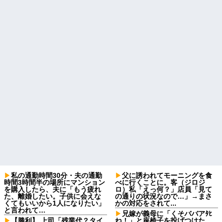
私の通勤時間30分・夫の通勤
父に誘われてモーニングを食
時間3時間半の場所にマンション
べに行くことに。客（ジロジ
を購入したら、夫に「もう疲れ
ロ）私「えっ何？」店員「見て
た、離婚したい。子供に会えな
の通りの状況なので…」→まさ
くてもいいから1人になりたい」
かの対応をされて...
と言われて…
兄嫁が義母に「くそババアﾀﾋ
【勝利】 上司「残業代？タイ
ね！」と座椅子を投げつけた。