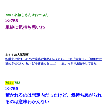
【衝撃】婚約者「兄と結婚はするけど嫁入りするわけじゃない。
お互い干渉はしないようにしましょう」→ その後に結納金の話を
759
名無しさん＠おーぷん
したので、母が・・・
>>758
単純に気持ち悪いわ
中途採用のAが部長から呼び出された。Aはヘラヘラと部屋に入っ
ていき、1時間後に号泣しながら出てきて…
9月に付き合い始めたけどこの、この人と結婚はないわと判断して
別れた。その元彼が交通事故で重体になっているらしく…
転職先が決まったので退職の意思を伝えたら。上司「無責任」「簡単には
【画像】女上司(30)「終電なくなったね…部屋くる？」ワイ「行
辞めさせない」私（どうせ辞めるし…）→ 思いっきり反論をしてみた
きます！」
全く親しくないママ友Aから突然「飲み会しよう」と誘われたがお
761
752
断りした。後日Aの企みを知ってゾッとするやら腹立つやら！
>>759
驚かれるのは想定内だったけど、気持ち悪がられ
童貞俺、宅飲みした女友達2人を家に泊めた結果ｗｗｗｗｗｗ
るのは意味わかんない
隣の部屋の住民の母親、オートロックを突破してマンションに入