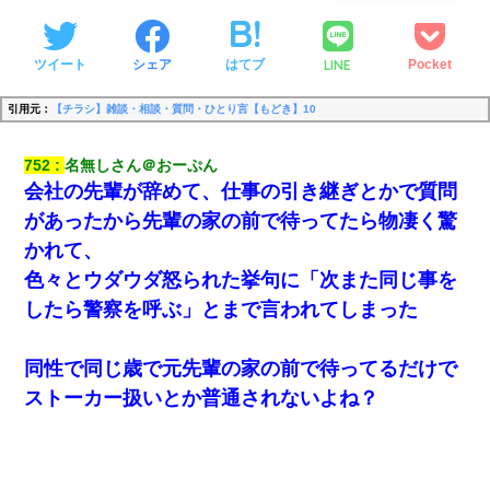
LINE
ツイート
シェア
はてブ
Pocket
引用元：
【チラシ】雑談・相談・質問・ひとり言【もどき】10
752
名無しさん＠おーぷん
会社の先輩が辞めて、仕事の引き継ぎとかで質問
があったから先輩の家の前で待ってたら物凄く驚
かれて、
色々とウダウダ怒られた挙句に「次また同じ事を
したら警察を呼ぶ」とまで言われてしまった
同性で同じ歳で元先輩の家の前で待ってるだけで
ストーカー扱いとか普通されないよね？