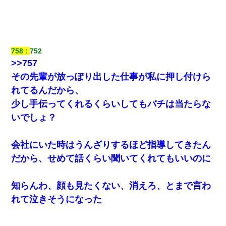
「お前の父ちゃんは自宅警備員」とかからかわれたけど、実はと
んでもない仕事に就いていた
隣室のお婆ちゃん「下階からの異臭に困ってる、今もすっごく臭
い」私「変だなあ～なにも臭わないよ」→ その後。警察『絶対に
758
752
窓とドアを開けないで』
>>757
その先輩が放っぽり出した仕事が私に押し付けら
妹が嘘つきな元カレと寄りを戻してしまったという話をしていた
ら、旦那の顔が曇って雰囲気が一転。そそくさと話を切り上げて
れてるんだから、
いつもより早く寝付いてしまった…｜生活｜ワロタあんてな
少し手伝ってくれるくらいしてもバチは当たらな
いでしょ？
【衝撃】ヤンキー女に「サせて」って言った結果
会社にいた時はうんざりするほど指導してきたん
｢昨日はお兄ちゃんと一緒にお風呂に入っちゃった～｣とか毎日兄
の話をしていたA子が事故で亡くなった。→Ａ子のお母さんの話に
だから、せめて話くらい聞いてくれてもいいのに
驚愕…
知らんわ、顔も見たくない、消えろ、とまで言わ
彼女(37)の情欲がえげつない件ｗｗｗｗｗｗｗ
れて泣きそうになった
婚活パーティーでよく会う美女がいた。こんな完璧な容姿を持っ
てしても結婚て難しいんだなぁ…と思ってた