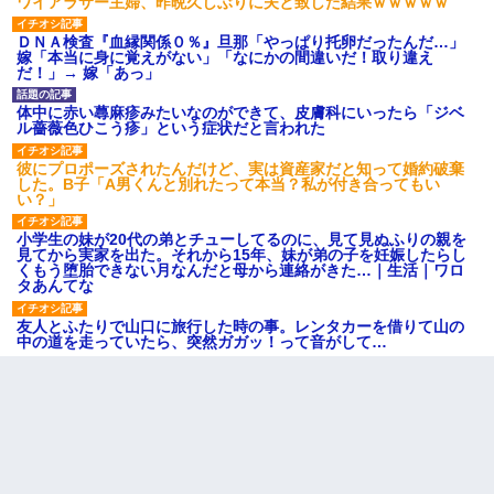
ワイアラサー主婦、昨晩久しぶりに夫と致した結果ｗｗｗｗｗ
ＤＮＡ検査『血縁関係０％』旦那「やっぱり托卵だったんだ…」
嫁「本当に身に覚えがない」「なにかの間違いだ！取り違え
だ！」→ 嫁「あっ」
体中に赤い蕁麻疹みたいなのができて、皮膚科にいったら「ジベ
ル薔薇色ひこう疹」という症状だと言われた
彼にプロポーズされたんだけど、実は資産家だと知って婚約破棄
した。B子「A男くんと別れたって本当？私が付き合ってもい
い？」
小学生の妹が20代の弟とチューしてるのに、見て見ぬふりの親を
見てから実家を出た。それから15年、妹が弟の子を妊娠したらし
くもう堕胎できない月なんだと母から連絡がきた…｜生活｜ワロ
タあんてな
友人とふたりで山口に旅行した時の事。レンタカーを借りて山の
中の道を走っていたら、突然ガガッ！って音がして…