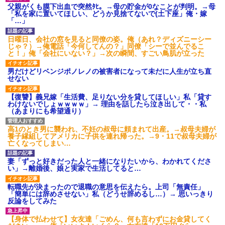
タ
父親がくも膜下出血で突然ﾀﾋ。→母の貯金が0なことが判明。→母
「私を家に置いてほしい、どうか見捨てないで(土下座」俺・嫁
後続車にクラクションを鳴ら
「…」
され彼氏が逆切れ。「何クラク
ション鳴らしてんだ！降りてこ
いよ！」と怒鳴りだし...
日曜日、会社の窓を見ると同僚の姿。俺（あれ？ディズニーシー
じゃ？）→俺電話「今何してんの？」同僚「シーで並んでるこ
【衝撃】報酬100万円超の治験
と！」俺「会社にいない？」→次の瞬間、すごい鳥肌が立った
募集がこちらｗｗｗｗｗ(※画像
あり)
男だけどリベンジポノレノの被害者になって未だに人生が立ち直
【ネット騒然】惨殺されたタ
せない
ワマン頂き女子のこの動画、す
げえええええｗｗｗｗｗｗｗｗ
ｗｗｗ
【復讐】義兄嫁「生活費、足りない分を貸してほしい」私「貸す
わけないでしょｗｗｗｗ」→ 理由を話したら泣き出して・・私
【愕然】白のクラウン俺氏、
（あまりにも希望通り）
高速道路左車線を制限速度で走
った結果wwwwwwwwwwww
百年の恋12-899 食べた量を
高1のとき男に襲われ、不妊の叔母に頼まれて出産。→叔母夫婦が
張り合ってくる
養子縁組してアメリカに子供を連れ帰った。→9・11で叔母夫婦が
亡くなってしまい…
【悲報】佐藤輝明・・・２軍
でも盛大にやらかす←あまり悲
しませないでくれ
妻「ずっと好きだった人と一緒になりたいから、わかれてくださ
い」→離婚後、娘と実家で生活してると…
転職先が決まったので退職の意思を伝えたら。上司「無責任」
「簡単には辞めさせない」私（どうせ辞めるし…）→ 思いっきり
反論をしてみた
【身体で払わせて】女友達「ごめん、何も言わずにお金貸してく