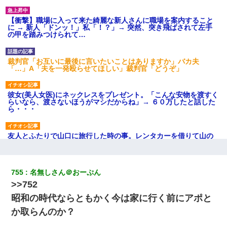
【衝撃】職場に入って来た綺麗な新人さんに職場を案内すること
に → 新人「ドンッ！」私「！？」→ 突然、突き飛ばされて左手
の甲を踏みつけられて…
裁判官「お互いに最後に言いたいことはありますか」バカ夫
「…」A「夫を一発殴らせてほしい」裁判官「どうぞ」
彼女(美人女医)にネックレスをプレゼント。「こんな安物を渡すく
らいなら、渡さないほうがマシだからね」→ ６０万したと話した
ら・・・
友人とふたりで山口に旅行した時の事。レンタカーを借りて山の
中の道を走っていたら、突然ガガッ！って音がして…
ミスした新人(
)に冗談で「行為させてくれたら許してあげる」
755
名無しさん＠おーぷん
って言ったら・・・
>>752
昭和の時代ならともかく今は家に行く前にアポと
旦那が長男のDNA鑑定をしたら血縁関係0%だった。旦那「やっぱ
りウワキしてたんだな…」長男「俺は誰の子供なの？」長女・次
か取らんのか？
男「ウワキ女！」