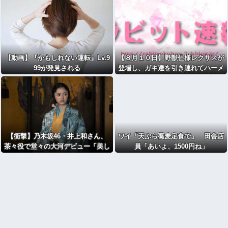
【動画】『かもしれない運転』Lv.9
【８月１０日】野獣仕様レクサスが
99が発見される
登場し、ガキ達を引き連れてハーメ
ルンの笛吹き状態となる （※動画あ
り）
【衝撃】乃木坂46・井上和さん、
ワイ「天ぷら蕎麦定食で」 田舎店
茶々役で堂々の大河デビュー「美し
員「あいよ、1500円ね」
い」「迫力あった」ｗｗｗｗｗｗｗ
ｗｗｗ