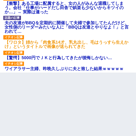
【衝撃】ある工場に配属すると、女の人がみんな退職してしま
う。会社「仕事がハードだし田舎で娯楽も少ないからキツイの
か…」→ 実際は違った
夫の友達がBBQを定期的に開催して夫婦で参加してたんだけど、
女性側のリーダーみたいな人に「BBQは友達とやりなよ！」と言
われて…
【ワロタ】姉から「肉食系14才、乳丸出し、毛はうっすら生えか
け」というタイトルで画像が送られてきた
【驚愕】5000円でＪＫと行為してきたが後悔しかない…
ワイアラサー主婦、昨晩久しぶりに夫と致した結果ｗｗｗｗｗ