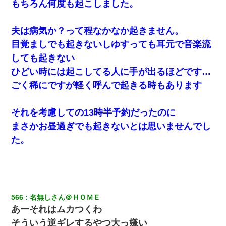
もちろん何度も起こしました。
父親がくも膜下出血で突然ﾀﾋ。→母の貯金が0なことが判明。→母
夫は病気か？って程なかなか起きません。
「私を家に置いてほしい、どうか見捨てないで(土下座」俺・嫁
「…」
目覚ましでも起きないしゆすっても耳元で音楽流
しても起きない
男だけどリベンジポノレノの被害者になって未だに人生が立ち直
ひどい時には起こしてる人に手が出るほどです…
せない
ごく稀にですが軽く呼んで起きる時もあります
生保レディと行為する為に駆け引きしてみた結果ｗｗｗｗｗｗｗ
ｗｗｗｗｗ
それを考慮しての13時半予約だったのに
まさかお昼過ぎでも起きないとは思いませんでし
【画像】女の子「お母さん！！私ようやくファッションモデルに
た。
選ばれたの！絶対見に来てね！」→悲しい結果がこれ・・・
新築の家で。クラクラするくらいの「白粉の匂い」が鼻につくも
嫁＆娘「そんな匂いしない…」ある日、友人奥「素敵なアンティ
ークですね！」俺（！？）
566
名無しさん＠ＨＯＭＥ
妻「ずっと好きだった人と一緒になりたいから、わかれてくださ
あーそれはムカつくわ
い」→離婚後、娘と実家で生活してると…
そういう逆ギレするやつ大っ嫌い