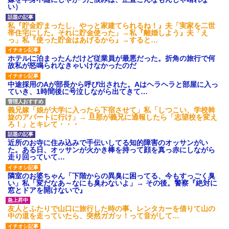
あり)
い）
【ネット騒然】惨殺されたタ
ワマン頂き女子のこの動画、す
私『貯金貯まったし、やっと家建てられるね！』夫「実家を二世
げえええええｗｗｗｗｗｗｗｗ
帯住宅にした。それに貯金使った」→私『離婚しよう』夫「え
ｗｗｗ
っ」私『使った貯金はあげるから』→すると…
【愕然】白のクラウン俺氏、
高速道路左車線を制限速度で走
ホテルに泊まったんだけど従業員が最悪だった。折角の旅行で何
った結果wwwwwwwwwwww
故私が怒鳴られなきゃいけなかったのだ
百年の恋12-899 食べた量を
張り合ってくる
中途採用のAが部長から呼び出された。Aはヘラヘラと部屋に入っ
ていき、1時間後に号泣しながら出てきて…
【悲報】佐藤輝明・・・２軍
でも盛大にやらかす←あまり悲
しませないでくれ
義兄嫁「娘が大学に入ったら下宿させて」私「しつこい、学校斡
旋のアパートに行け」→ 旦那が義兄に通報したら「志望校を変え
ろ！」とキレて・・・
近所のお寺に住み込みで手伝いしてる知的障害のオッサンがい
た。ある日、オッサンが火かき棒を持って顔を真っ赤にしながら
走り回っていて…
隣室のお婆ちゃん「下階からの異臭に困ってる、今もすっごく臭
い」私「変だなあ～なにも臭わないよ」→ その後。警察『絶対に
窓とドアを開けないで』
友人とふたりで山口に旅行した時の事。レンタカーを借りて山の
中の道を走っていたら、突然ガガッ！って音がして…