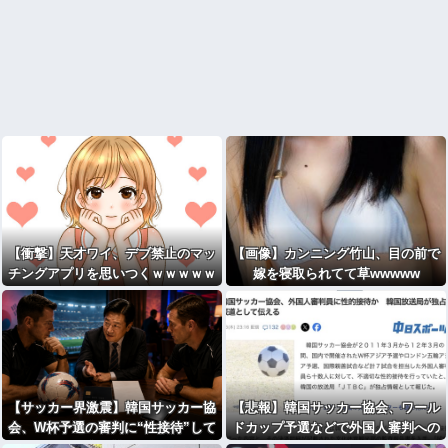
【衝撃】天才ワイ、デブ禁止のマッ
【画像】カンニング竹山、目の前で
チングアプリを思いつくｗｗｗｗｗ
嫁を寝取られてて草wwwww
【サッカー界激震】韓国サッカー協
【悲報】韓国サッカー協会、ワール
会、W杯予選の審判に“性接待”して
ドカップ予選などで外国人審判への
いたことが発覚 協会カードの決済
性的接待疑惑が浮上