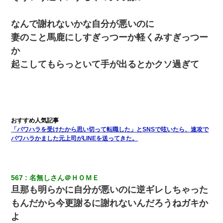
【復讐】義兄嫁「生活費、足りない分を貸してほしい」私「貸す
わけないでしょｗｗｗｗ」→ 理由を話したら泣き出して・・私
なんで謝れないかな自分が悪いのに
（あまりにも希望通り）
妻のこと馬鹿にしすぎっつーか軽くみすぎっつー
か
隣室のお婆ちゃん「下階からの異臭に困ってる、今もすっごく臭
い」私「変だなあ～なにも臭わないよ」→ その後。警察『絶対に
起こしてもらっといて手が出るとかクソ過ぎて
窓とドアを開けないで』
体中に赤い蕁麻疹みたいなのができて、皮膚科にいったら「ジベ
ル薔薇色ひこう疹」という症状だと言われた
転職先が決まったので退職の意思を伝えたら。上司「無責任」
「パワハラを受けたから思い切って転職した」とSNSで呟いたら、速攻で
「簡単には辞めさせない」私（どうせ辞めるし…）→ 思いっきり
パワハラかました元上司がLINEを送ってきた。
反論をしてみた
ワイアラサー主婦、昨晩久しぶりに夫と致した結果ｗｗｗｗｗ
567
名無しさん＠ＨＯＭＥ
旦那も明らかに自分が悪いのに逆ギレしちゃった
この母親は娘の黒歴史を掘り出さないと死ぬんか？ 死ぬんか？
もんだから今更謝るに謝れないんだろうねガキか
よ
【戦争】不妊の俺嫁に弟嫁が2日間4歳児を託児 俺嫁はそこまで気