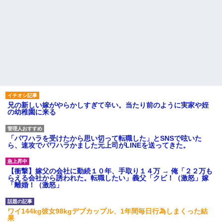
兄の新しい嫁がやらかしすぎて辛い。当たり前のように実家や姪
の幼稚園に来る
「パワハラを受けたから思い切って転職した」とSNSで呟いた
ら、速攻でパワハラかました元上司がLINEを送ってきた。
【衝撃】嫁父の会社に勤続１０年、手取り１４万 → 俺「２２万も
らえる会社から誘われた。転職したい」義父「クビ！（激怒」嫁
「離婚！（激怒」
ワイ144kg彼女98kgデブカップル、1年間毎日行為しまくった結
果