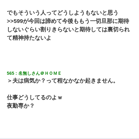
にしてなかったが、あまりにも子供が俺嫁に懐くので最後らへん
顔引きつってた → そして弟嫁が迎えに来た翌日…
でもそういう人ってどうしようもないと思う
>>599が今回は諦めて今後ももう一切旦那に期待
私（23）冗談のつもりで上司（27）に胸を揉ませた結果・・・
しないぐらい割りきらないと期待しては裏切られ
て精神持たないよ
友人とふたりで山口に旅行した時の事。レンタカーを借りて山の
中の道を走っていたら、突然ガガッ！って音がして…
宅飲みで女友達の乳を見てしまった・・・
565
名無しさん＠ＨＯＭＥ
姉旦那の友達「ほんとのパパだよ～」私のお腹を触ってほざく。
＞夫は病気か？って程なかなか起きません。
→思わず手を叩いて振り払ったら…
仕事どうしてるのよｗ
夜勤専か？