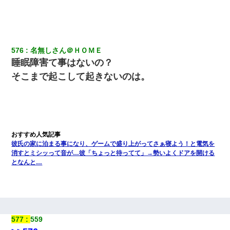
576
名無しさん＠ＨＯＭＥ
睡眠障害て事はないの？
そこまで起こして起きないのは。
彼氏の家に泊まる事になり、ゲームで盛り上がってさぁ寝よう！と電気を
消すとミシッって音が…彼「ちょっと待ってて」→勢いよくドアを開ける
となんと…
577
559