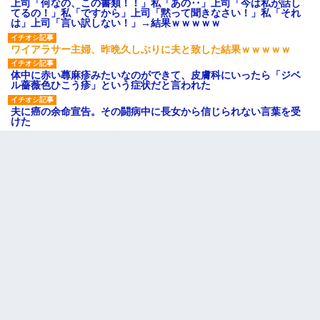
上司「何なの、この書類！！」私「あの‥」上司「今は私が話し
てるの！」私「ですから」上司「黙って聞きなさい！」私「それ
は」上司「言い訳しない！」→結果ｗｗｗｗｗ
ワイアラサー主婦、昨晩久しぶりに夫と致した結果ｗｗｗｗｗ
体中に赤い蕁麻疹みたいなのができて、皮膚科にいったら「ジベ
ル薔薇色ひこう疹」という症状だと言われた
夫に癌の余命宣告。その闘病中に長女から信じられない言葉を受
けた