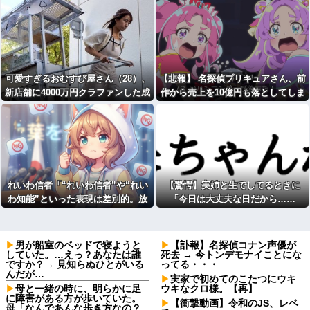
明細まで見つかる
可愛すぎるおむすび屋さん（28）、
【悲報】 名探偵プリキュアさん、前
新店舗に4000万円クラファンした成
作から売上を10億円も落としてしま
功した結果弱男集団から叩かれてし
う
まうｗｗｗｗ
れいわ信者「“れいわ信者”や“れい
【驚愕】実姉と生でしてるときに
わ知能”といった表現は差別的。放
「今日は大丈夫な日だから……
送禁止用語にするべき」
ね？」とか言われwwww
男が船室のベッドで寝ようと
【訃報】名探偵コナン声優が
していた。…えっ？あなたは誰
死去 → 今トンデモナイことにな
ですか？→ 見知らぬひとがいる
ってる・・・
んだが…
実家で初めてのこたつにウキ
母と一緒の時に、明らかに足
ウキなクロ様。【再】
に障害がある方が歩いていた。
【衝撃動画】令和のJS、レベ
母「なんであんな歩き方なの？