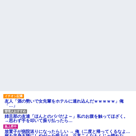
【画像】俺たちの姫、佳子さ
ど、「～とか～」「～とか考え
まのお気に入りのドレスがこち
て～」と何度も言ってたのが耳
らです←コレは可愛過ぎるw w
に残ってしまった
w w w w w w
iPadを盗まれた話
エネ夫に離婚を突きつけたら
私の職場(法律事務所)に乗り込ん
彼氏「俺の親は毒親。だから
できた 堂々と「離婚の法律相談
結婚しても一切関わらなくてい
です。母の薦めでこちらに参り
い」私「うん」彼氏「そのかわ
ました」と言っているが、...
り俺もお前の親と一切関わらな
い。結婚の挨拶にも行かない」
ハードオフに売っていた4万
私「えっ」
4000円のフィギュアがヤバすぎ
るｗｗｗｗｗｗ「こんな高い
子どもが中学受験してる知り
の？ｗｗ」「逆に超安い」
合い、たくさん受けさせてるけ
ど合格したの通えない距離の学
私「ちょっと、人の家の金庫
校だけらしい
触らないでよ！」キチママ『そ
こに金庫があったから、開けて
主な税金の成り立ちを調べて
みようとしただけ☆』義兄「泥
みたよ
は出てけ！二度と来るな！」結
果・・・
私「初めて飲む味だけどなん
のお茶？」彼「ちっ！」私「」
友人「酒の勢いで女先輩をホテルに連れ込んだｗｗｗｗｗ」俺
【GIF】JSのカンチョーワロ
「…」
タ
後続車にクラクションを鳴ら
され彼氏が逆切れ。「何クラク
姉旦那の友達「ほんとのパパだよ～」私のお腹を触ってほざく。
ション鳴らしてんだ！降りてこ
→思わず手を叩いて振り払ったら…
いよ！」と怒鳴りだし...
【衝撃】報酬100万円超の治験
放置子が病院送りになったらしい → 俺（二度と帰ってくるなよ…
募集がこちらｗｗｗｗｗ(※画像
嫁を半身不随にしやがった恨みは、正直こんなもんじゃ晴れな