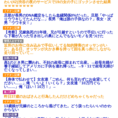
わい(42)渋谷の夜のサービスで19の女の子にゴックンさせた結果
ｗｗｗｗｗｗｗｗ
旦那が長男のDNA鑑定をしたら血縁関係0%だった。旦那「やっぱ
りウワキしてたんだな…」長男「俺は誰の子供なの？」長女・次
男「ウワキ女！」
【考察】兄嫁急死の1年後、兄が引越すというので手伝いに行った
ら下着が入った引き出しの奥にとんでもないモノを見つけた
近所のお寺に住み込みで手伝いしてる知的障害のオッサンがい
た。ある日、オッサンが火かき棒を持って顔を真っ赤にしながら
走り回っていて…
高1のとき男に襲われ、不妊の叔母に頼まれて出産。→叔母夫婦が
養子縁組してアメリカに子供を連れ帰った。→9・11で叔母夫婦が
亡くなってしまい…
【身体で払わせて】女友達「ごめん、何も言わずにお金貸してく
ださい……」俺「いいよ！いくら？」女友達「10万円ぐら
い……」俺「ほい！10万！」→
昨日37歳のおばさんと行為したんだけどめちゃくちゃだった
13歳娘が元嫁のところから逃げてきた。どう扱ったらいいのかわ
からない