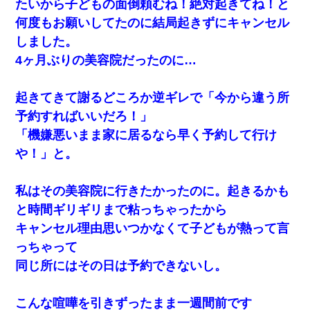
たいから子どもの面倒頼むね！絶対起きてね！と
出張中の旦那から『フリンしやがって、このクズ』と電話が。私
「本当に家まで来たの？証拠は？」旦那「俺の言葉が信じられな
何度もお願いしてたのに結局起きずにキャンセル
いのか！」→ 離婚後
しました。
4ヶ月ぶりの美容院だったのに…
彼女(37)の情欲がえげつない件ｗｗｗｗｗｗｗ
起きてきて謝るどころか逆ギレで「今から違う所
日航機墜落事故の「ここからは日本語で大丈夫ですよ〜」の絶望
感がヤバイ・・・
予約すればいいだろ！」
「機嫌悪いまま家に居るなら早く予約して行け
新卒の女性社員に1年半ストーカーされていた。俺「マジで怖い」
や！」と。
上司「話をしてみる」→女性社員「実は10数年前に…」
私はその美容院に行きたかったのに。起きるかも
全く親しくないママ友Aから突然「飲み会しよう」と誘われたがお
断りした。後日Aの企みを知ってゾッとするやら腹立つやら！
と時間ギリギリまで粘っちゃったから
キャンセル理由思いつかなくて子どもが熱って言
彼氏の家に泊まる事になり、ゲームで盛り上がってさぁ寝よう！
っちゃって
と電気を消すとミシッって音が…彼「ちょっと待ってて」→勢い
よくドアを開けるとなんと…
同じ所にはその日は予約できないし。
私「結婚やめるわ」 婚約者「え？なんでなんで？」 → 放置した
こんな喧嘩を引きずったまま一週間前です
結果…｜生活｜ワロタあんてな