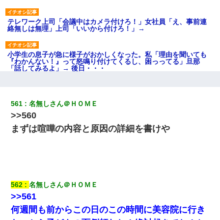
テレワーク上司「会議中はカメラ付けろ！」女社員「え、事前連
絡無しは無理」上司「いいから付けろ！」→
小学生の息子が急に様子がおかしくなった。私「理由を聞いても
『わかんない！』って怒鳴り付けてくるし、困っってる」旦那
「話してみるよ」→ 後日・・・
何年か前に妹は離婚している。当時生まれた姪が義弟の子じゃな
かったため妹有責での離婚になり…
561
名無しさん＠ＨＯＭＥ
>>560
彼女(美人女医)にネックレスをプレゼント。「こんな安物を渡すく
まずは喧嘩の内容と原因の詳細を書けや
らいなら、渡さないほうがマシだからね」→ ６０万したと話した
ら・・・
元夫の連れ子「俺の結婚式の時くらい、母親としての責任を果た
そうとは思わないのか！」→どうも連れ子は…
562
名無しさん＠ＨＯＭＥ
>>561
【悲報】お風呂で父親と姉が完全に行為してるんだが...
何週間も前からこの日のこの時間に美容院に行き