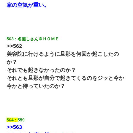
家の空気が重い。
嘘をついてフリン旅行へ出かけた嫁→翌日、嫁「ただいま～」旦
那「娘がシんだよ。何度も連絡したのに…」嫁「えっ」→なん
と・・・
居酒屋にて。兄の紹介者「お酒飲みなって」私「未成年なので無
563
名無しさん＠ＨＯＭＥ
理です！」酷すぎるワードの連発で、耐えきれず店員に5千円を渡
し「お勘定です。逃がして下さい」その後、録音内容を父に聞か
>>562
せたら...
美容院に行けるように旦那を何回か起こしたの
か？
22歳の頃、父に36歳の男性とお見合いをしてくれと頼まれた。父
の親会社の経営者の息子さんだったので、父も喜んで私の写真を
それでも起きなかったのか？
送ったんだが→
それとも旦那が自分で起きてくるのをジッと今か
今かと待っていたのか？
さっき嫁から、「愛しています」ってメールが届いた。俺も「愛
してます」って送ったら
スマホを与えられて、中学卒業する頃にはすっかり女叩きに洗脳
された弟が、大学進学のために一人暮らししたいと言い出した。
564
559
>>563
32歳ワイ、34歳の可愛い女と付き合うも現実を知ってしまい無事
死亡・・・