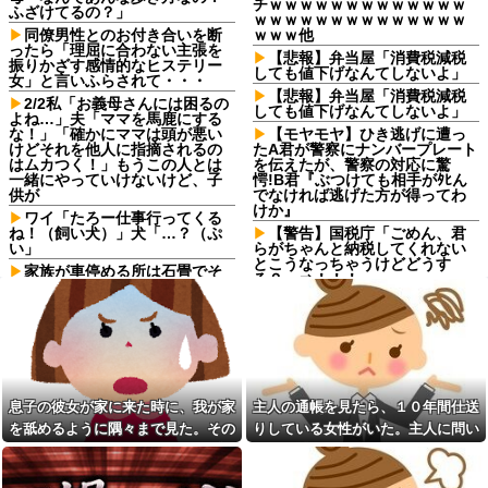
チｗｗｗｗｗｗｗｗｗｗｗｗｗ
ふざけてるの？」
ｗｗｗｗｗｗｗｗｗｗｗｗｗｗ
同僚男性とのお付き合いを断
ｗｗｗ他
ったら「理屈に合わない主張を
【悲報】弁当屋「消費税減税
振りかざす感情的なヒステリー
しても値下げなんてしないよ」
女」と言いふらされて・・・
【悲報】弁当屋「消費税減税
2/2私「お義母さんには困るの
しても値下げなんてしないよ」
よね…」夫「ママを馬鹿にする
な！」「確かにママは頭が悪い
【モヤモヤ】ひき逃げに遭っ
けどそれを他人に指摘されるの
たA君が警察にナンバープレート
はムカつく！」もうこの人とは
を伝えたが、警察の対応に驚
一緒にやっていけないけど、子
愕!B君『ぶつけても相手がﾀﾋん
供が
でなければ逃げた方が得ってわ
けか』
ワイ「たろー仕事行ってくる
ね！（飼い犬）」犬「…？（ぷ
【警告】国税庁「ごめん、君
い」
らがちゃんと納税してくれない
とこうなっちゃうけどどうす
家族が車停める所は石畳でそ
る？」⇒！！！
こには２台家族の車停めてたん
だけど、中庭の芝生上に知らな
エナドリで肝臓ぶっ壊したけ
い車が4台停まっていた 父が運転
ど質問ある？
手捕まえ「芝生を弁償して...
90年ぶりに誕生した待望の女
私「血まみれで何してるんで
の子。お祭り騒ぎの義実家の一
すか！？」婆さん「腕が抜けな
方で、近所の婦人会メンバーか
いのよ…助けて！」→帰宅した
ら「死なないといいね」と不吉
ら玄関前がとんでもない修羅場
な言葉を何度も繰り返されてし
息子の彼女が家に来た時に、我が家
主人の通帳を見たら、１０年間仕送
になっていて…
まう・・・
を舐めるように隅々まで見た。その
りしている女性がいた。主人に問い
下に住み始めた住民の頭がお
浮気と緊急避妊薬を隠す元カ
次の瞬間、女がとんでもない一言
詰めたら、白状して...
かしい。朝3時から部屋に掃除機
ノ！問い詰めると「記憶がな
をかける音が響く・・・
い」と逃げ、私を「モラハラ
男」認定してキープ＆おねだり