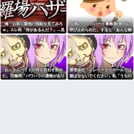
嫁からマジで離婚を切り出さ
三昧。浮気発覚後、我慢の限界
れている。俺がネトゲしすぎて
で他の女性とスピード婚した結
全くかまわなかったのが原因ら
果ｗｗｗｗｗ
しく...
【徹底議論】近代日本史で最
娘「お父さん早く来て！」俺
も取り返しのつかなかった失敗
俺「お前ら親指の指紋を見てみろ
旦那のとこのパート事務員(美人)に
「何があった？」→「知らない
って何？
人につけられてる」と聞いて血
ｗ」スレ民「何があるんだ？」→見
呼び止められた。すると「あんな物
の気が引いて…
旦那のとこのパート事務員(美
た瞬間、思わず笑ってしまう人が続
(昼食)を旦那さんに食べさせるなん
人)に呼び止められた。すると
無人レジに前の人のレシート
「あんな物(昼食)を旦那さんに食
出して…
て信じられない！」と言い出し...
が残っててん百円当たりとか書
べさせるなんて信じられな
かれた当たり券だったが店員が
い！」と言い出し...
さっと取ってった
浮気相手との性行為時間→3時
【画像】 北海道、推定300kg
間、嫁との性行為時間→15分
のヒグマ登場ｗｗｗｗｗｗｗｗ
wwwwwwwww
ｗｗｗｗｗｗｗｗｗｗｗｗ
おっさんバイトが何も言わず辞め
管理会社「エレベーターホールでは
母の一軒家借りて一人暮らし
お前ら急げ！怪しい外人みつ
してた頃。友人連れて帰宅した
た。労働局「パワハラの通報があり
遊ばせないでください」私「うちの
けたら法務省にタレコミしてみ
ら、知らない女性が風呂に入っ
ろ！意外と仕事するぞ？
ました」俺「えっ、教育係は俺です
子じゃないんですけど…」→まさか
てた→女「私はあなたの母の妹
オワコン扱いされていたデジ
の彼氏の娘ですけど！」意味
が…」→突然の聞き取り調査が始ま
の展開になり…
モンさん、令和に全盛期を超え
が…→キチに武勇伝が追加され
り…
る利益を生み出していた
た話。
【画像】お前らこの超美人容
44歳無職です。精神科に通院
疑者が、整形か否か判定し
中で生活保護を受けてます。妻
て！！→画像がこちらw w w w
に酷いことばかりしたので離婚
w w w w w w
されそうです。「働くから」
「心を入れ替えるから」と言っ
【衝撃】浅田真央ちゃんの婚
ても信じてもらえません。助け
活条件がこちら←むしろコレは
て
普通じゃね？w w w w w w w w
先生から電話があったんだけ