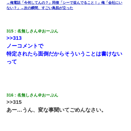
小学生の妹が20代の弟とチューしてるのに、見て見ぬふりの親を
→俺電話「今何してんの？」同僚「シーで並んでること！」俺「会社にい
見てから実家を出た。それから15年、妹が弟の子を妊娠したらし
ない？」→次の瞬間、すごい鳥肌が立った
くもう堕胎できない月なんだと母から連絡がきた…｜生活｜ワロ
タあんてな
日航機墜落事故の「ここからは日本語で大丈夫ですよ〜」の絶望
315
名無しさん＠おーぷん
感がヤバイ・・・
>>313
ノーコメントで
嫁が弁護士を連れてきて「悪いと思うなら慰謝料を払って離婚し
特定されたら面倒だからそういうことは書けない
ろ」→ 俺「完全に恐喝になってますね」「お前、これが詐欺だっ
て知ってる？」
って
【画像】女上司(30)「終電なくなったね…部屋くる？」ワイ「行
きます！」
同じマンションに住んでる女性が鍵をわかりやすいところに隠し
316
名無しさん＠おーぷん
ている事に気づいた俺「忍びこんでみよう！」→ 結果
>>315
あー…うん、変な事聞いてごめんなさい。
スマホを与えられて、中学卒業する頃にはすっかり女叩きに洗脳
された弟が、大学進学のために一人暮らししたいと言い出した。