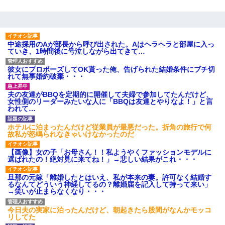
中途採用のAが部長から呼び出された。Aはヘラヘラと部屋に入っ
ていき、1時間後に号泣しながら出てきて…
彼女にプロポーズしてOK貰った俺、告げられた結婚条件にブチ切
れて無事婚約破棄・・・
夫の友達がBBQを定期的に開催して夫婦で参加してたんだけど、
女性側のリーダーみたいな人に「BBQは友達とやりなよ！」と言
われて…
ホテルに泊まったんだけど従業員が最悪だった。折角の旅行で何
故私が怒鳴られなきゃいけなかったのだ
【画像】女の子「お母さん！！私ようやくファッションモデルに
選ばれたの！絶対見に来てね！」→悲しい結果がこれ・・・
旦那の元嫁「離婚したとはいえ、私が本来の妻。許可なく結婚す
るなんてどういう神経してるの？離婚届を記入して持って来い」
→笑いが止まらなくなり・・・
今日夫の実家に泊ったんだけど、朝起きたら股間がなんかモッコ
リしてた