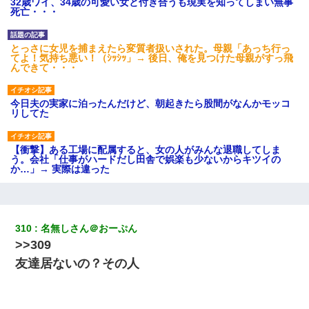
32歳ワイ、34歳の可愛い女と付き合うも現実を知ってしまい無事
死亡・・・
とっさに女児を捕まえたら変質者扱いされた。母親「あっち行っ
てよ！気持ち悪い！（ｼｯｼｯ」→ 後日、俺を見つけた母親がすっ飛
んできて・・・
今日夫の実家に泊ったんだけど、朝起きたら股間がなんかモッコ
リしてた
【衝撃】ある工場に配属すると、女の人がみんな退職してしま
う。会社「仕事がハードだし田舎で娯楽も少ないからキツイの
か…」→ 実際は違った
姉旦那の友達「ほんとのパパだよ～」私のお腹を触ってほざく。
→思わず手を叩いて振り払ったら…
310
名無しさん＠おーぷん
>>309
婚活パーティーでよく会う美女がいた。こんな完璧な容姿を持っ
てしても結婚て難しいんだなぁ…と思ってた
友達居ないの？その人
妹が嘘つきな元カレと寄りを戻してしまったという話をしていた
ら、旦那の顔が曇って雰囲気が一転。そそくさと話を切り上げて