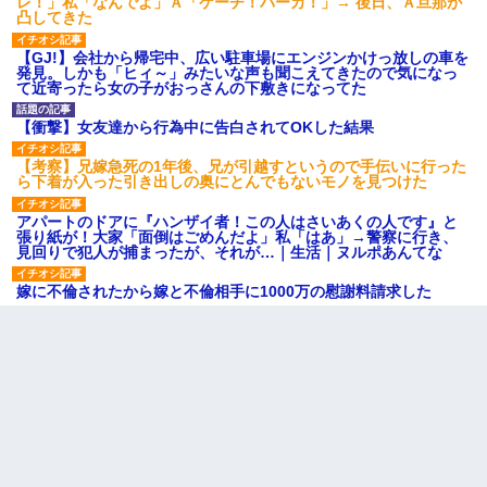
レ！」私「なんでよ」Ａ「ケーチ！バーカ！」→ 後日、Ａ旦那が
凸してきた
【GJ!】会社から帰宅中、広い駐車場にエンジンかけっ放しの車を
発見。しかも「ヒィ～」みたいな声も聞こえてきたので気になっ
て近寄ったら女の子がおっさんの下敷きになってた
【衝撃】女友達から行為中に告白されてOKした結果
【考察】兄嫁急死の1年後、兄が引越すというので手伝いに行った
ら下着が入った引き出しの奥にとんでもないモノを見つけた
アパートのドアに『ハンザイ者！この人はさいあくの人です』と
張り紙が！大家「面倒はごめんだよ」私「はあ」→警察に行き、
見回りで犯人が捕まったが、それが…｜生活｜ヌルポあんてな
嫁に不倫されたから嫁と不倫相手に1000万の慰謝料請求した