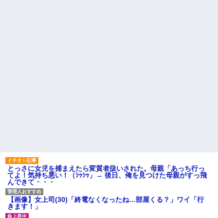
とっさに女児を捕まえたら変質者扱いされた。母親「あっち行っ
てよ！気持ち悪い！（ｼｯｼｯ」→ 後日、俺を見つけた母親がすっ飛
んできて・・・
【画像】女上司(30)「終電なくなったね…部屋くる？」ワイ「行
きます！」