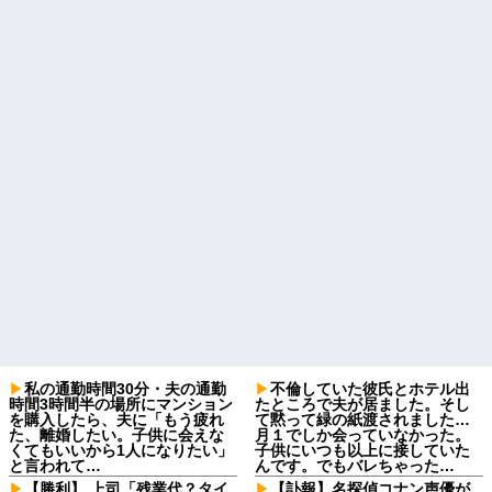
私の通勤時間30分・夫の通勤
不倫していた彼氏とホテル出
時間3時間半の場所にマンション
たところで夫が居ました。そし
を購入したら、夫に「もう疲れ
て黙って緑の紙渡されました…
た、離婚したい。子供に会えな
月１でしか会っていなかった。
くてもいいから1人になりたい」
子供にいつも以上に接していた
と言われて…
んです。でもバレちゃった…
【勝利】 上司「残業代？タイ
【訃報】名探偵コナン声優が