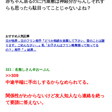
赤ちゃん居るのに汚屋敷は神経分からんしそれす
らも思ったら駄目ってことじゃないよね？
父が他界→父のフリン相手『どうか相続を放棄して下さい、昔のことは謝
ります。ごめんなさい…』私「お子さんはフリン略奪婚って知ってる
の？」相手『 』結果→
321
名無しさん＠おーぷん
>>309
中途半端に手出しするからなめられてる。
関係性がわからないけど友人知人なら連絡を絶っ
て要請に答えない。