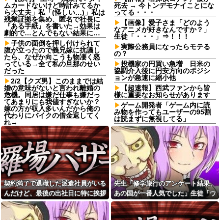
ムカードないけど時計みてるか
死去 → 今トンデモナイことにな
ら大丈夫」私「(怪しい…)」私は
ってる・・・
残業証拠を集め、匿名で社長に
【画像】愛子さま「どのよう
『ある手紙』を書いた→効果は
なアニメが好きなんですか？」
劇的で…とんでもない結果に…
生徒「・・・」⇒！！！
子供の面倒を押し付けられて
実際公務員になったらモテる
腹が立ったので義兄嫁に抗議し
の？
たら、なぜか向こうも物凄く怒
っている→全て私の旦那のせい
投機家の円買い急増 日米の
だった
協調介入後に円安方向のポジシ
ョンが急速に縮小他
2/2【クズ男】このままでは結
婚の意味がないと言われ離婚の
【超速報】西武ファンから皆
危機。同居は嫌だ仕事も嫌だっ
様に重要なお知らせがあります
てあまりにも我儘すぎないか？
ゲーム開発者「ゲーム内に読
嫁の方が収入多いんだから俺の
み物を作ってもユーザーの95割
代わりにバイクの借金返してく
は読まずに無視してる」
れ→
彼氏の家に遊びに行ったら彼
彼女と紫陽花見に行ったらス
母が大皿から唐揚げを素手でつ
ニーカーを履いてきてた。普通
まんでひとくちかじり、残りを
かわいいぺたんこ靴とかじゃな
大皿へ戻した。私目が点。あり
いの？コーヒーや手作り菓子も
えないと彼氏に言ったら彼氏激
持ってこないしさぁ…
おこ
転校生と仲良くなってその子
娘の下着をチェックして職場
の家に遊びに行ったら私が小さ
に暴露する狂気の母親！娘の彼
契約満了で退職した派遣社員がいる
先生「修学旅行のアンケート結果、
い頃に撮った写真があった
氏を呪い「洗濯物のパンツ見て
んだけど、最後の出社日に特に挨拶
あの国が一番人気でした」生徒「ウ
予約していた美容室が臨時休
性生活を察して泣きたい」と周
業。連絡くれてもいいのに
囲に暴露していて気持ち悪すぎ
も菓子折りもなにもなく...
ソだ！沖縄や北海道が人気だっ
た
小６娘が家のこと何もしてく
た！」→トンデモナイことに・・・
れてなくて動画ばかり見てる。
高校の夏休みに両親いない日