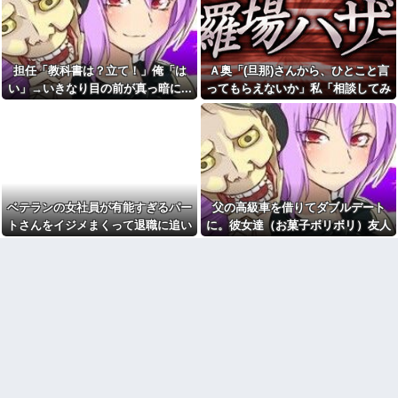
その姿が情けなくて...
に家に泊めた仲良しの子と成り
行きで百合な関係に。卒業して
初カノの女とそのまま結婚。
別々の大学になり彼女に彼が出
自分を愛した女が「他の男に抱
来た。私はショックで…
かれてた」事実を知った俺、辛
すぎる
久しぶりに地元の同窓会に行
担任「教科書は？立て！」俺「は
Ａ奥「(旦那)さんから、ひとこと言
ったら、私を見た瞬間何人かが
私「そのマンガ面白い？」友
い」→いきなり目の前が真っ暗に...
ってもらえないか」私「相談してみ
固まった。「え、生きてたの？｣
達「読めばわかるよ」→感想を
る」→ 人がおかしくなった瞬間を目
聞きたかっただけなのに話が噛
幼稚園からお花をやっている
み合わなくて…
私の活けた花を、義兄嫁がボロ
の前で見て...
クソにけなした
【画像】のり弁の価格、庶民
には届かなくなってしまう
子供を外遊びさせていると。
一昨日と今日同じ女の子に話し
一人っ子母子家庭育ちワイ(26)
かけられ...
無職の母親が再婚するらしくて
驚愕
今でも「日本が世界トップ」
ベテランの女社員が有能すぎるパー
父の高級車を借りてダブルデート
なものって何がある？
【画像】付き合いたて彼女
トさんをイジメまくって退職に追い
に。彼女達（お菓子ボリボリ）友人
「ごめーんちょびっツ散らかっ
青雲のCMソングをちいかわの
てるけど上がって～！」←お前
劇中歌だと思っていた模様
こんだ。しかし…….. → パート
「人の車の中だぞ。やめろ」→する
らだったらコレ別れる
職場の60代女パートが若手か
さん「実は…w」私「えぇ…」
と…
か？？？？？
らうるせえクソ婆と言われたと
【衝撃】「史上最大のデマ、
相談があって、20代男の部下を
流言飛語」と聞いて思いつくの
注意した
は？→大体一致する件w w w w
同僚ママ「いや…これはあ
w w w
の…今月、旦那の収入が少なく
【怒報】電車乗り込みぼく
て…」私「はい？」→ 同僚ママ
「おっ、可愛いミニスカＯＬち
が隠したものを見ると・・・
ゃんの隣あいてんじゃん！座っ
自分が過去に目撃した「なん
たろ！」→結果w w w w w w w
じゃそりゃ！？」って感じの事
w
故の例