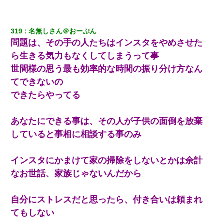
らえる会社から誘われた。転職したい」義父「クビ！（激怒」嫁
「離婚！（激怒」
319
名無しさん＠おーぷん
俺「初対面でなに言ったか覚えてる？」嫁「臭いんだよ！キモオ
問題は、その手の人たちはインスタをやめさせた
タ？だっけ？」俺「だいたい合ってる。で、なんで告白してきた
の？」→
ら生きる気力もなくしてしまうって事
世間様の思う最も効率的な時間の振り分け方なん
日曜日、会社の窓を見ると同僚の姿。俺（あれ？ディズニーシー
てできないの
じゃ？）→俺電話「今何してんの？」同僚「シーで並んでるこ
と！」俺「会社にいない？」→次の瞬間、すごい鳥肌が立った
できたらやってる
隣室のお婆ちゃん「下階からの異臭に困ってる、今もすっごく臭
あなたにできる事は、その人が子供の面倒を放棄
い」私「変だなあ～なにも臭わないよ」→ その後。警察『絶対に
窓とドアを開けないで』
していると事相に相談する事のみ
「お前の父ちゃんは自宅警備員」とかからかわれたけど、実はと
インスタにかまけて家の掃除をしないとかは余計
んでもない仕事に就いていた
なお世話、家族じゃないんだから
新築の家で。クラクラするくらいの「白粉の匂い」が鼻につくも
嫁＆娘「そんな匂いしない…」ある日、友人奥「素敵なアンティ
自分にストレスだと思ったら、付き合いは頼まれ
ークですね！」俺（！？）
てもしない