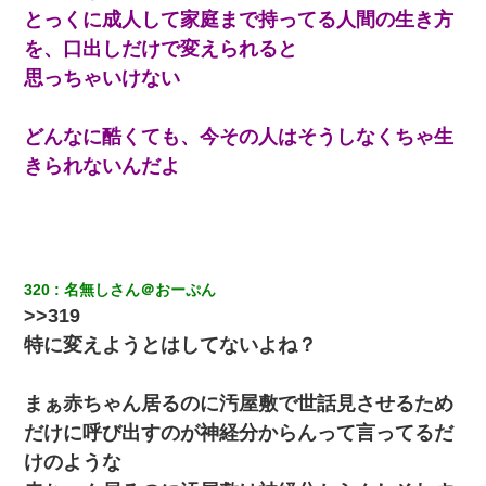
とっくに成人して家庭まで持ってる人間の生き方
【修羅場】彼女親「カスな家柄のヤツなんかと家族になるのはご
めんだ」俺「じゃあ別れます…」→ 彼女「なんで言い返してくれ
を、口出しだけで変えられると
なかったの？（泣」
思っちゃいけない
どんなに酷くても、今その人はそうしなくちゃ生
きられないんだよ
320
名無しさん＠おーぷん
>>319
特に変えようとはしてないよね？
まぁ赤ちゃん居るのに汚屋敷で世話見させるため
だけに呼び出すのが神経分からんって言ってるだ
けのような