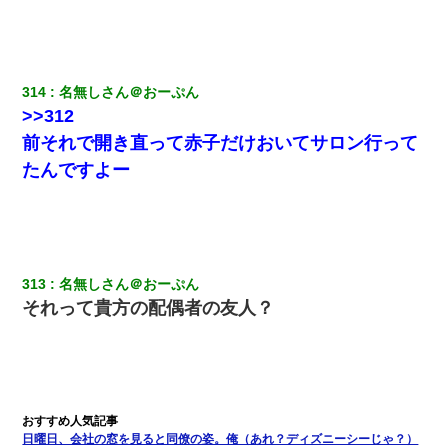
何年か前に妹は離婚している。当時生まれた姪が義弟の子じゃな
かったため妹有責での離婚になり…
三年働いてたパートを突然クビになった。しかし元職場の主要取
314
名無しさん＠おーぷん
引先のトップが母方の叔父だったので…
>>312
前それで開き直って赤子だけおいてサロン行って
出張中の旦那から『フリンしやがって、このクズ』と電話が。私
「本当に家まで来たの？証拠は？」旦那「俺の言葉が信じられな
たんですよー
いのか！」→ 離婚後
200万を貸したコウトから、追加で400万の申し込み、私「無理。
義弟より娘たちが大事」旦那「娘たちが成人したら別れよう」私
（は？）
313
名無しさん＠おーぷん
それって貴方の配偶者の友人？
生保レディと行為する為に駆け引きしてみた結果ｗｗｗｗｗｗｗ
ｗｗｗｗｗ
【唖然】帰宅したら旦那のスポーツカーが消えていた。警察『目
立つし、すぐ見つかるかもしれません』→ 数時間後・・警察『××
さんご存じですか？』
日曜日、会社の窓を見ると同僚の姿。俺（あれ？ディズニーシーじゃ？）