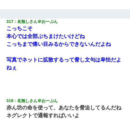
医者「糖尿病で余命1年です」 ワイ「知らんわｗどうせ死ぬなら
食べる量増やすわｗ」→結果ｗｗｗｗｗ
【復讐】義兄嫁「生活費、足りない分を貸してほしい」私「貸す
317
名無しさん＠おーぷん
わけないでしょｗｗｗｗ」→ 理由を話したら泣き出して・・私
こっちこそ
（あまりにも希望通り）
本心では全部ぶちまけたいけどね
彼女との行為を録画した結果→衝撃の事実が判明したｗｗｗｗｗ
こっちまで痛い目みるからできないんだよね
ｗ
写真でネットに拡散するって脅し文句は卑怯だよ
旦那が長男のDNA鑑定をしたら血縁関係0%だった。旦那「やっぱ
りウワキしてたんだな…」長男「俺は誰の子供なの？」長女・次
ねぇ
男「ウワキ女！」
【驚愕】私「今まで育てた分のお金返してね(冗談)」息子「はい、
3000万円」→数年後。私「妹が病気になったから援助して欲し
い」→
318
名無しさん＠おーぷん
赤ん坊の命を使って、あなたを脅迫してるんだね
嫁の妹（26歳）がずっとウチに泊まりに来た結果→俺がヤバイｗ
ｗｗｗｗｗｗｗ
ネグレクトで通報すればいいよ
【衝撃】嫁父の会社に勤続１０年、手取り１４万 → 俺「２２万も