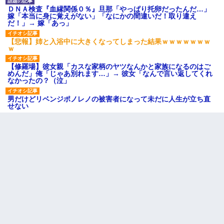
ＤＮＡ検査『血縁関係０％』旦那「やっぱり托卵だったんだ…」
嫁「本当に身に覚えがない」「なにかの間違いだ！取り違え
だ！」→ 嫁「あっ」
【悲報】姉と入浴中に大きくなってしまった結果ｗｗｗｗｗｗｗ
ｗ
【修羅場】彼女親「カスな家柄のヤツなんかと家族になるのはご
めんだ」俺「じゃあ別れます…」→ 彼女「なんで言い返してくれ
なかったの？（泣」
男だけどリベンジポノレノの被害者になって未だに人生が立ち直
せない