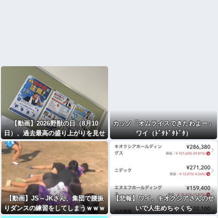
【動画】2026野獣の日（8月10
カッノ「オムライスできたわよー」
日）、過去最高の盛り上がりを見せ
ワイ（ﾄﾞﾀﾄﾞﾀﾄﾞﾀ）
る
【動画】JS～JKさん、集団で腰振
【悲報】ワイ、キオクシアさんのせ
りダンスの練習をしてしまうｗｗｗ
いで人生めちゃくち
wｗｗｗｗｗｗｗｗ
ゃ・・・・・・・・・