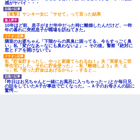
感がヤバイ・・・
【衝撃】ヤンキー女に「サせて」って言った結果
10年ほど前、息子がまだ年中だった時に離婚したんだけど、一昨
年の暮れに突然息子が職場を訪ねてきた。
隣室のお婆ちゃん「下階からの異臭に困ってる、今もすっごく臭
い」私「変だなあ～なにも臭わないよ」→ その後。警察『絶対に
窓とドアを開けないで』
私『貯金貯まったし、やっと家建てられるね！』夫「実家を二世
帯住宅にした。それに貯金使った」→私『離婚しよう』夫「え
っ」私『使った貯金はあげるから』→すると…
｢昨日はお兄ちゃんと一緒にお風呂に入っちゃった～｣とか毎日兄
の話をしていたA子が事故で亡くなった。→Ａ子のお母さんの話に
驚愕…