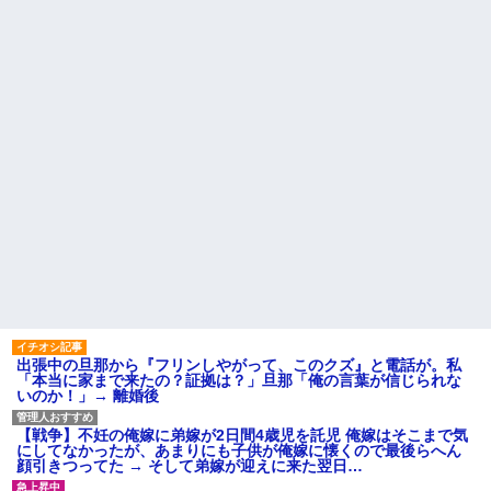
【反抗期】 娘が水筒をぶん投
旦那の携帯に義母から着信。
げ私の手の甲にヒット。私
「たーくん？（←旦那）パパ
「(泣)」娘「うっぜーな、泣くな
（←義父）の誕生日ご飯どうす
ら自分の部屋へいけ」私「手が
る？」
腫れて痛い」→手を見せると…
「...
主な税金の成り立ちを調べて
みたよ
私の通勤時間30分・夫の通勤
時間3時間半の場所にマンション
を購入したら、夫に「もう疲れ
た、離婚したい。子供に会えな
くてもいいから1人になりた...
社員旅行先で知り合った女性
とアドレス交換し密会を続け
た。相手は処●だったので「一生
大事にしたい」の口説き文句で
アッサリ落ちた。簡単に切れる...
ハードオフに売っていた4万
4000円のフィギュアがヤバすぎ
るｗｗｗｗｗｗ「こんな高い
の？ｗｗ」「逆に超安い」
私「ちょっと、人の家の金庫
出張中の旦那から『フリンしやがって、このクズ』と電話が。私
触らないでよ！」キチママ『そ
「本当に家まで来たの？証拠は？」旦那「俺の言葉が信じられな
こに金庫があったから、開けて
いのか！」→ 離婚後
みようとしただけ☆』義兄「泥
は出てけ！二度と来るな！」結
果・・・
【戦争】不妊の俺嫁に弟嫁が2日間4歳児を託児 俺嫁はそこまで気
私「初めて飲む味だけどなん
にしてなかったが、あまりにも子供が俺嫁に懐くので最後らへん
のお茶？」彼「ちっ！」私「」
顔引きつってた → そして弟嫁が迎えに来た翌日…
【GIF】JSのカンチョーワロ