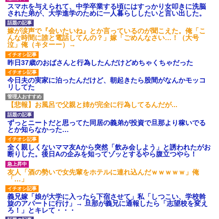
スマホを与えられて、中学卒業する頃にはすっかり女叩きに洗脳
された弟が、大学進学のために一人暮らししたいと言い出した。
嫁が涙声で『会いたいね』とか言っているのが聞こえた。俺「こ
んな時間に誰と電話してんの？」嫁「ごめんなさい…！（大号
泣」俺（キターー）→
昨日37歳のおばさんと行為したんだけどめちゃくちゃだった
今日夫の実家に泊ったんだけど、朝起きたら股間がなんかモッコ
リしてた
【悲報】お風呂で父親と姉が完全に行為してるんだが...
ずっとニートだと思ってた同居の義弟が投資で旦那より稼いでる
とか知らなかった…
全く親しくないママ友Aから突然「飲み会しよう」と誘われたがお
断りした。後日Aの企みを知ってゾッとするやら腹立つやら！
友人「酒の勢いで女先輩をホテルに連れ込んだｗｗｗｗｗ」俺
「…」
義兄嫁「娘が大学に入ったら下宿させて」私「しつこい、学校斡
旋のアパートに行け」→ 旦那が義兄に通報したら「志望校を変え
ろ！」とキレて・・・