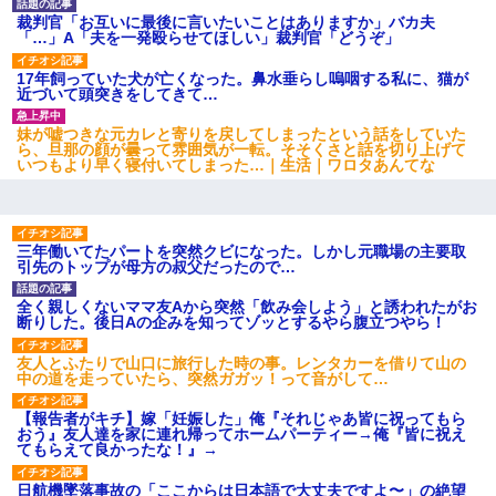
裁判官「お互いに最後に言いたいことはありますか」バカ夫
「…」A「夫を一発殴らせてほしい」裁判官「どうぞ」
17年飼っていた犬が亡くなった。鼻水垂らし嗚咽する私に、猫が
近づいて頭突きをしてきて…
妹が嘘つきな元カレと寄りを戻してしまったという話をしていた
ら、旦那の顔が曇って雰囲気が一転。そそくさと話を切り上げて
いつもより早く寝付いてしまった…｜生活｜ワロタあんてな
三年働いてたパートを突然クビになった。しかし元職場の主要取
引先のトップが母方の叔父だったので…
全く親しくないママ友Aから突然「飲み会しよう」と誘われたがお
断りした。後日Aの企みを知ってゾッとするやら腹立つやら！
友人とふたりで山口に旅行した時の事。レンタカーを借りて山の
中の道を走っていたら、突然ガガッ！って音がして…
【報告者がキチ】嫁「妊娠した」俺『それじゃあ皆に祝ってもら
おう』友人達を家に連れ帰ってホームパーティー→俺『皆に祝え
てもらえて良かったな！』→
日航機墜落事故の「ここからは日本語で大丈夫ですよ〜」の絶望