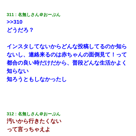
いつもより早く寝付いてしまった…｜生活｜ワロタあんてな
311
名無しさん＠おーぷん
10年ほど前、息子がまだ年中だった時に離婚したんだけど、一昨
>>310
年の暮れに突然息子が職場を訪ねてきた。
どうだろ？
ナンパにほいほい付いていった私、地獄に落ちる
インスタしてないからどんな投稿してるのか知ら
ないし、連絡来るのは赤ちゃんの面倒見て！って
【ワロタ】姉から「肉食系14才、乳丸出し、毛はうっすら生えか
け」というタイトルで画像が送られてきた
都合の良い時だけだから、普段どんな生活かよく
知らない
体中に赤い蕁麻疹みたいなのができて、皮膚科にいったら「ジベ
知ろうともしなかったし
ル薔薇色ひこう疹」という症状だと言われた
妊娠中に「おいこのブタ女！てめー席譲れ！」と絡まれ腹を殴る
真似された。泣きながら夫に話すと一年後に…
312
名無しさん＠おーぷん
【衝撃】婚約者「兄と結婚はするけど嫁入りするわけじゃない。
お互い干渉はしないようにしましょう」→ その後に結納金の話を
汚いから行きたくない
したので、母が・・・
って言っちゃえよ