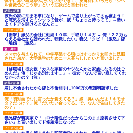
体中に赤い蕁麻疹みたいなのができて、皮膚科にいったら「ジベ
ル薔薇色ひこう疹」という症状だと言われた
彼氏の家に泊まる事になり、ゲームで盛り上がってさぁ寝よう！
と電気を消すとミシッって音が…彼「ちょっと待ってて」→勢い
よくドアを開けるとなんと…
【衝撃】嫁父の会社に勤続１０年、手取り１４万 → 俺「２２万も
らえる会社から誘われた。転職したい」義父「クビ！（激怒」嫁
「離婚！（激怒」
スマホを与えられて、中学卒業する頃にはすっかり女叩きに洗脳
された弟が、大学進学のために一人暮らししたいと言い出した。
【修羅場】彼女親「カスな家柄のヤツなんかと家族になるのはご
めんだ」俺「じゃあ別れます…」→ 彼女「なんで言い返してくれ
なかったの？（泣」
嫁に不倫されたから嫁と不倫相手に1000万の慰謝料請求した
俺「初対面でなに言ったか覚えてる？」嫁「臭いんだよ！キモオ
タ？だっけ？」俺「だいたい合ってる。で、なんで告白してきた
の？」→
義兄嫁が義実家で「コロナ陽性だったからこのまま療養させて下
さい」と言い出してド修羅場になった
とっさに女児を捕まえたら変質者扱いされた。母親「あっち行っ