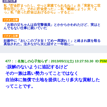
私『貯金貯まったし、やっと家建てられるね！』夫「実家を二世
帯住宅にした。それに貯金使った」→私『離婚しよう』夫「え
っ」私『使った貯金はあげるから』→すると…
「お前の父ちゃんは自宅警備員」とかからかわれたけど、実はと
んでもない仕事に就いていた
妊娠中に「おいこのブタ女！てめー席譲れ！」と絡まれ腹を殴る
真似された。泣きながら夫に話すと一年後に…
200万を貸したコウトから、追加で400万の申し込み、私「無理。
義弟より娘たちが大事」旦那「娘たちが成人したら別れよう」私
477
：
名無しの心子知らず
：
2013/05/11(土) 13:27:53.30 
 ID:
P0M
（は？）
↑誤解のないように追記するけど
その一族は黒い勢力ってことではなく
新築の家で。クラクラするくらいの「白粉の匂い」が鼻につくも
嫁＆娘「そんな匂いしない…」ある日、友人奥「素敵なアンティ
自治体に無償で土地を提供したり多大な貢献した
ークですね！」俺（！？）
ってことです。
出張中の旦那から『フリンしやがって、このクズ』と電話が。私
「本当に家まで来たの？証拠は？」旦那「俺の言葉が信じられな
いのか！」→ 離婚後