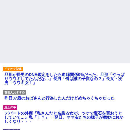
旦那が長男のDNA鑑定をしたら血縁関係0%だった。旦那「やっぱ
りウワキしてたんだな…」長男「俺は誰の子供なの？」長女・次
男「ウワキ女！」
昨日37歳のおばさんと行為したんだけどめちゃくちゃだった
デパートの外商『私さんだと名乗る女が、ツケで宝石を買おうと
していて…』私「！？」→ 翌日。ママ友たちの様子が微妙におか
しくなり・・・