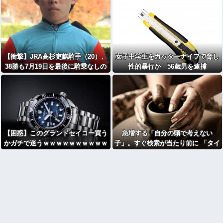
【衝撃】JRA高杉吏麒騎手（20）、
女子中学生をカッターナイフで脅し
38勝も7月19日を最後に騎乗なしの
性的暴行か 56歳男を逮捕
ままフリー転向・・・・・・・・・
【困惑】このグランドセイコー買う
急増する「自分の頭で考えない
かガチで迷うｗｗｗｗｗｗｗｗｗｗ
子」。すぐ検索が当たり前に 「タイ
パ」至上主義・・・