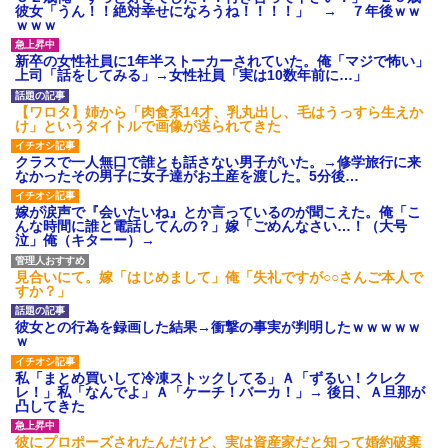
い？音楽聞こえる」と言っていて…
彼女「うん！！絶対幸せになろうね！！！！」 → ７年後ｗｗ
ｗｗｗ
新卒の女性社員に1年半ストーカーされていた。俺「マジで怖い」
【唖然】帰宅したら旦那のスポーツカーが消えていた。警察『目
上司「話をしてみる」→女性社員「実は10数年前に…」
立つし、すぐ見つかるかもしれません』→ 数時間後・・警察『××
さんご存じですか？』
【ワロタ】姉から「肉食系14才、乳丸出し、毛はうっすら生えか
け」というタイトルで画像が送られてきた
【衝撃】嫁父の会社に勤続１０年、手取り１４万 → 俺「２２万も
らえる会社から誘われた。転職したい」義父「クビ！（激怒」嫁
クラスで一人無口で誰とも話さない男子がいた。→修学旅行に来
「離婚！（激怒」
なかったその男子に女子達がお土産を渡した。5分後…
嫁が涙声で『会いたいね』とか言っているのが聞こえた。俺「こ
友人「酒の勢いで女先輩をホテルに連れ込んだｗｗｗｗｗ」俺
んな時間に誰と電話してんの？」嫁「ごめんなさい…！（大号
「…」
泣」俺（キターー）→
見合いにて。嫁「はじめまして」俺「失礼ですが○○さんご本人で
【画像】女の子「お母さん！！私ようやくファッションモデルに
すか？」
選ばれたの！絶対見に来てね！」→悲しい結果がこれ・・・
彼女との行為を録画した結果→衝撃の事実が判明したｗｗｗｗｗ
ｗ
我が家のガレージに見知らぬ車。俺「もしもし、玄関にもシャッ
ターリモコンあるだろ？DOWNのボタン押してｗ」→ 待つこと１
私「まとめ買いして冷凍ストックしてる」Ａ「ずるい！クレク
時間弱・・・
レ！」私「なんでよ」Ａ「ケーチ！バーカ！」→ 後日、Ａ旦那が
凸してきた
生保レディと行為する為に駆け引きしてみた結果ｗｗｗｗｗｗｗ
彼にプロポーズされたんだけど、実は資産家だと知って婚約破棄