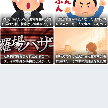
育係は俺ですが…」→突然の聞
読スルー」して強引に出勤させ
き取り調査が始まり…
た。無事に終わった夜、後輩か
ら届いた「意味深なLINE」の内
職場全員が長崎の出島を知ら
容に血の気が引いた話←完全に
ない。逆に私が変な人扱いされ
未読スルー見抜かれてて草
た、一般常識だと思ってたのに
約3万円が入ってた財布を拾い交番
【愕然】嫁が冷たくなった理由がコ
100均のレジで「白ありません
月に一度の夕食で何を作って
に届けた私。警察から連絡が入りそ
レｗｗケーキ一人で食べてみじめっ
か？」と質問し、列をストップ
も義母に味や手際をネチネチ言
させてニヤニヤする迷惑サラリ
の金が私のものになった結果...
て言われてた・・・
われる。箱どおりのカレーに文
ーマン！並んでいる客の苛立ち
句をつけられた時に「お客様セ
を楽しむ底意地の悪さに激怒
ンターに電話します」と…
夫も私も10連休。あれもした
三児のパパ『父さんな、動画
いこれもしたいと2人でｷｬｯｷｬｳﾌﾌ
編集で食っていこうと思うん
と計画立ててたら、義妹が出来
だ』→結果
婚で5月4日に顔合わせするから
フリマ民「あと500円値下げ出
「兄ちゃんヨロシク」って連絡
近所奥に持ち去られた小さなバッ
旅行先で拾った見知らぬ財布を交番
来ませんか????」ワイ「ほ～い
が…
購入ｗ」
グ。その中身が偽物だと分かった
に届けた。その中の免許証を見た警
お盆になると旦那の祖父母宅
福田雄一「新ケロロに福田組
に５泊くらいさせられる。旦那
時、どんな顔をするのか楽しみで…
察官から「これ、あなたじゃないで
が出ます！」→爆死 ちいかわ
は「行かなくていいよ」って言
すか」と言われ…
の監督「原作に忠実に」→爆売
うんだけどトメに誘われると断
れ
れなくなってしまう
【悲報】菊地亜美さん、マレ
ねりけしで作った正露丸を飲
ーシアに移住ｗｗｗｗｗｗｗｗ
ませたら｢すっげー効いた。サン
ｗｗｗｗｗｗｗｗｗｗｗｗｗｗ
キューな｣と笑顔で返された
ｗｗｗ
嫁「最近さ、家事に気持ちが
ダイアンのじゃない方がユー
こもってないよね」俺「ちゃん
スケさんになってしまっている
とやってるだろ」→分担してい
という事実←これ
たはずの家事を巡って夫婦で揉
めることに…
【悲報】 ワイ「ラーメン一袋