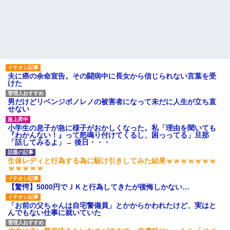
夫に癌の余命宣告。その闘病中に長女から信じられない言葉を受
けた
男だけどリベンジポノレノの被害者になって未だに人生が立ち直
せない
小学生の息子が急に様子がおかしくなった。私「理由を聞いても
『わかんない！』って怒鳴り付けてくるし、困っってる」旦那
「話してみるよ」→ 後日・・・
生保レディと行為する為に駆け引きしてみた結果ｗｗｗｗｗｗｗ
ｗｗｗｗｗ
【驚愕】5000円でＪＫと行為してきたが後悔しかない…
「お前の父ちゃんは自宅警備員」とかからかわれたけど、実はと
んでもない仕事に就いていた