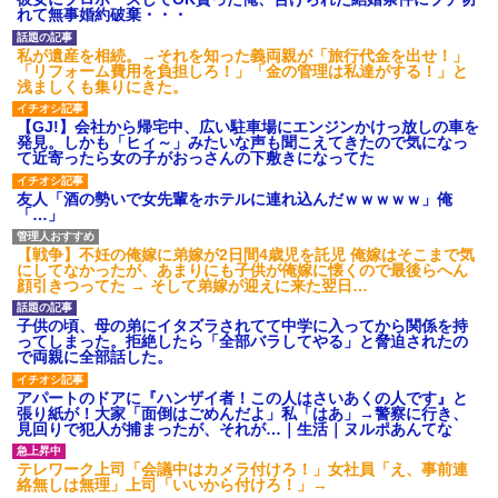
いよ！」と怒鳴りだし...
れて無事婚約破棄・・・
【衝撃】報酬100万円超の治験
募集がこちらｗｗｗｗｗ(※画像
私が遺産を相続。→それを知った義両親が「旅行代金を出せ！」
あり)
「リフォーム費用を負担しろ！」「金の管理は私達がする！」と
【ネット騒然】惨殺されたタ
浅ましくも集りにきた。
ワマン頂き女子のこの動画、す
げえええええｗｗｗｗｗｗｗｗ
【GJ!】会社から帰宅中、広い駐車場にエンジンかけっ放しの車を
ｗｗｗ
発見。しかも「ヒィ～」みたいな声も聞こえてきたので気になっ
【愕然】白のクラウン俺氏、
て近寄ったら女の子がおっさんの下敷きになってた
高速道路左車線を制限速度で走
った結果wwwwwwwwwwww
友人「酒の勢いで女先輩をホテルに連れ込んだｗｗｗｗｗ」俺
百年の恋12-899 食べた量を
「…」
張り合ってくる
【悲報】佐藤輝明・・・２軍
【戦争】不妊の俺嫁に弟嫁が2日間4歳児を託児 俺嫁はそこまで気
でも盛大にやらかす←あまり悲
にしてなかったが、あまりにも子供が俺嫁に懐くので最後らへん
しませないでくれ
顔引きつってた → そして弟嫁が迎えに来た翌日…
子供の頃、母の弟にイタズラされてて中学に入ってから関係を持
ってしまった。拒絶したら「全部バラしてやる」と脅迫されたの
で両親に全部話した。
アパートのドアに『ハンザイ者！この人はさいあくの人です』と
張り紙が！大家「面倒はごめんだよ」私「はあ」→警察に行き、
見回りで犯人が捕まったが、それが…｜生活｜ヌルポあんてな
テレワーク上司「会議中はカメラ付けろ！」女社員「え、事前連
絡無しは無理」上司「いいから付けろ！」→