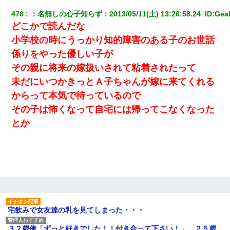
476
：
名無しの心子知らず
：
2013/05/11(土) 13:26:58.24 
 ID:
Gea
10年ほど前、息子がまだ年中だった時に離婚したんだけど、一昨
年の暮れに突然息子が職場を訪ねてきた。
どこかで読んだな
小学校の時にうっかり知的障害のある子のお世話
32歳ワイ、34歳の可愛い女と付き合うも現実を知ってしまい無事
係りをやった優しい子が
死亡・・・
その親に将来の嫁扱いされて粘着されたって
未だにいつかきっとＡ子ちゃんが嫁に来てくれる
【衝撃】ヤンキー女に「サせて」って言った結果
からって本気で待っているので
その子は怖くなって自宅には帰ってこなくなった
【不幸な結婚式】新郎親族「ブスのくせにドレスなんか着ちゃっ
てさ～ほんと恥ずかしいわよね～（大声」新郎両親「！！！（土
とか
下座」→ 結果・・・
ワイ144kg彼女98kgデブカップル、1年間毎日行為しまくった結
果
旦那の元カノをSNSで探して写真を保存して顔面評価スレで写真
を晒してた。ほとんどがブスという評価の中で二人ほど意外に好
評価で苦々しく思った
宅飲みで女友達の乳を見てしまった・・・
妻と同居し始めたときから、よく妻が「どこかで音漏れしてな
３２歳俺「ずっと好きでした！！付き合って下さい！」 ２５歳