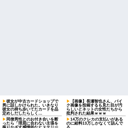
彼女が中古カードショップで
【画像】長瀬智也さん、バイ
男に話しかけられた。いきなり
ク画像を投稿するも見た目が汚
彼女の持ち歩いてたカードを品
らしいとネットの女性たちから
定めしだしたらしく…
批判された結果ｗｗｗ
同僚男性とのお付き合いを断
14万のクレカの支払いがある
ったら「理屈に合わない主張を
のに給料13万しかなくて詰んで
振りかざす感情的なヒステリー
る