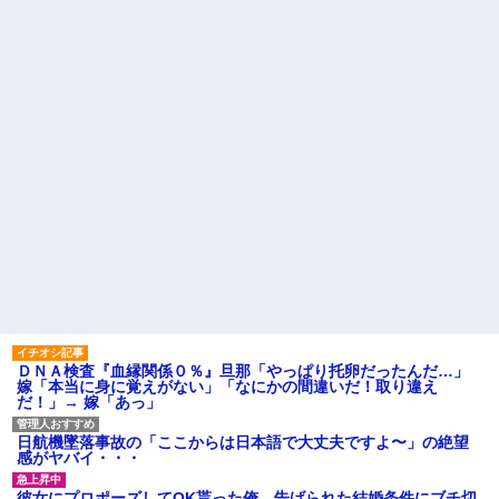
だけじゃ足らんわ！二袋作った
【驚愕】サークルで付き合っ
ろ！」→結果ｗｗｗ
た男が既婚者だった！しかも妻
から直接電話が来たんだがｗｗ
俺「ゲーム機どこ？」親「ち
ｗｗ
ょっと借りたよ」→どうぶつの
森を開いた瞬間、村が大変なこ
転校生と仲良くなってその子
とになっていて…
の家に遊びに行ったら私が小さ
い頃に撮った写真があった
間男が嫁と一緒に「お願いし
ます離婚してください。出来る
【衝撃】50代女性、京大病院
だけの償いはします。」とか言
で脳腫瘍手術→“腫瘍の無い部
ってきたからブチ切れて100発ぐ
位”を摘出 2度「腫瘍ではな
らい殴る蹴るでフルボッコに...
い」と出るも続行、脳幹損傷
で“植物状態”に
ハードオフに売っていた4万
4000円のフィギュアがヤバすぎ
パートの面接で号泣しながら
るｗｗｗｗｗｗ「こんな高い
「ここもダメだったらもう食べ
の？ｗｗ」「逆に超安い」
ていけないんです」って熱弁し
てた人がいた
私「ちょっと、人の家の金庫
触らないでよ！」キチママ『そ
主な税金の成り立ちを調べて
こに金庫があったから、開けて
みたよ
みようとしただけ☆』義兄「泥
は出てけ！二度と来るな！」結
果・・・
ＤＮＡ検査『血縁関係０％』旦那「やっぱり托卵だったんだ…」
私「初めて飲む味だけどなん
嫁「本当に身に覚えがない」「なにかの間違いだ！取り違え
のお茶？」彼「ちっ！」私「」
だ！」→ 嫁「あっ」
【GIF】JSのカンチョーワロ
タ
日航機墜落事故の「ここからは日本語で大丈夫ですよ〜」の絶望
後続車にクラクションを鳴ら
感がヤバイ・・・
され彼氏が逆切れ。「何クラク
ション鳴らしてんだ！降りてこ
彼女にプロポーズしてOK貰った俺、告げられた結婚条件にブチ切