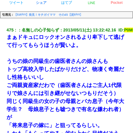
LINE
ツイート
シェア
はてブ
Pocket
引用元：
【ｾｺｷﾁﾏﾏ】発見！キチガイママ その45【泥ｷﾁﾏﾏ】
475
：
名無しの心子知らず
：
2013/05/11(土) 13:22:42.16 
 ID:
P0M
まぁドキュにロックオンされるより卑下して逃げ
て行ってもらうほうが賢いよ。
うちの娘の同級生の歯医者さんの娘さんも
トップ高校入学したばかりだけど、物凄く奇麗だ
し性格もいいし
ご両親資産家だわで（歯医者さんはご主人1代限
りで娘さんには引き継がせないつもりだそう）
同じく同級生の女の子の母親とバカ息子（今年大
学生？ 母娘息子とも嘘つきで有名な嫌われ者）
が
「将来息子の嫁に」と狙ってるらしい。