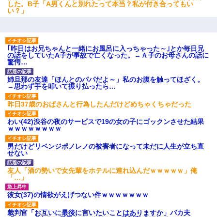
ｗｗｗｗｗ
した。B子「A男くんと別れたって本当？私が付き合ってもい
い？」
【復讐】義兄嫁「生活費、足りない分を貸してほしい」私「貸す
わけないでしょｗｗｗｗ」→ 理由を話したら泣き出して・・私
（あまりにも希望通り）
｢昨日はお兄ちゃんと一緒にお風呂に入っちゃった～｣とか毎日兄
の話をしていたA子が事故で亡くなった。→Ａ子のお母さんの話に
驚愕…
私が遺産を相続。→それを知った義両親が「旅行代金を出せ！」
「リフォーム費用を負担しろ！」「金の管理は私達がする！」と
浅ましくも集りにきた。
姉旦那の友達「ほんとのパパだよ～」私のお腹を触ってほざく。
→思わず手を叩いて振り払ったら…
昨日37歳のおばさんと行為したんだけどめちゃくちゃだった
【まぬけ】夫「離婚だ！」私「わかった。で？」夫「慰謝料
だ！」私「いいけど弁護士通して。私も請求する」夫「」
わい(42)渋谷の夜のサービスで19の女の子にゴックンさせた結果
ｗｗｗｗｗｗｗｗ
最近うちの庭に知らない男の人がしょっちゅう入ってくる。それ
を職場で愚痴ったら、同僚男性が怒鳴りつけてきた。
男だけどリベンジポノレノの被害者になって未だに人生が立ち直
せない
小学生の息子が急に様子がおかしくなった。私「理由を聞いても
友人「酒の勢いで女先輩をホテルに連れ込んだｗｗｗｗｗ」俺
『わかんない！』って怒鳴り付けてくるし、困っってる」旦那
「…」
「話してみるよ」→ 後日・・・
彼女(37)の情欲がえげつない件ｗｗｗｗｗｗｗ
さっき嫁から、「愛しています」ってメールが届いた。俺も「愛
裁判官「お互いに最後に言いたいことはありますか」バカ夫
してます」って送ったら