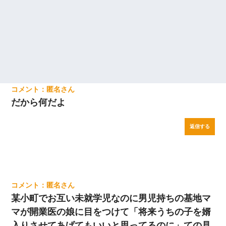
彼女「うん！！絶対幸せになろうね！！！！」 → ７年後ｗｗ
ｗｗｗ
【悲報】お風呂で父親と姉が完全に行為してるんだが...
ナンパにほいほい付いていった私、地獄に落ちる
【報告者がキチ】嫁「妊娠した」俺『それじゃあ皆に祝ってもら
匿名
おう』友人達を家に連れ帰ってホームパーティー→俺『皆に祝え
だから何だよ
てもらえて良かったな！』→
返信する
彼女(37)の情欲がえげつない件ｗｗｗｗｗｗｗ
近所のお寺に住み込みで手伝いしてる知的障害のオッサンがい
た。ある日、オッサンが火かき棒を持って顔を真っ赤にしながら
走り回っていて…
匿名
宅飲みで女友達の乳を見てしまった・・・
某小町でお互い未就学児なのに男児持ちの基地マ
マが開業医の娘に目をつけて「将来うちの子を婿
入りさせてあげてもいいと思ってるのに」ての見