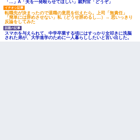
「…」A「夫を一発殴らせてほしい」裁判官「どうぞ」
転職先が決まったので退職の意思を伝えたら。上司「無責任」
高1のとき男に襲われ、不妊の叔母に頼まれて出産。→叔母夫婦が
「簡単には辞めさせない」私（どうせ辞めるし…）→ 思いっきり
養子縁組してアメリカに子供を連れ帰った。→9・11で叔母夫婦が
反論をしてみた
亡くなってしまい…
スマホを与えられて、中学卒業する頃にはすっかり女叩きに洗脳
された弟が、大学進学のために一人暮らししたいと言い出した。
放置子が病院送りになったらしい → 俺（二度と帰ってくるなよ…
嫁を半身不随にしやがった恨みは、正直こんなもんじゃ晴れな
い）
13歳娘が元嫁のところから逃げてきた。どう扱ったらいいのかわ
からない
彼女(美人女医)にネックレスをプレゼント。「こんな安物を渡すく
らいなら、渡さないほうがマシだからね」→ ６０万したと話した
ら・・・
元旦那から復縁要請。息子「最新型のiPhoneも買えない貧乏は嫌
だ、再婚して」私「なら父親と暮らせ」息子「やった＾＾」私
（もう手遅れだったんだな…）
３２歳俺「ずっと好きでした！！付き合って下さい！」 ２５歳