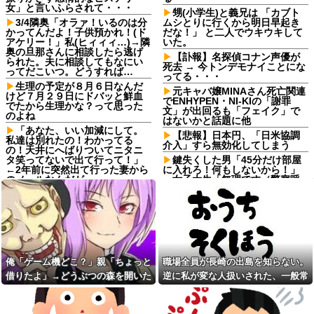
女」と言いふらされて・・・
甥(小学生)と義兄は 「カブト
3/4隣奥「オラァ！いるのは分
ムシとりに行くから明日早起き
かってんだよ！子供預かれ！(ド
だな！」 と二人でウキウキして
アケリー！」私(ヒィィィ…)→隣
いた。
奥の旦那さんに相談したら逃げ
【訃報】名探偵コナン声優が
られた。夫に相談してもなにい
死去 → 今トンデモナイことにな
ってだこいつ。どうすれば…
ってる・・・
生理の予定が８月６日なんだ
元キャバ嬢MINAさん死亡関連
けど７月２９日にドバッと鮮血
でENHYPEN・NI-KIの「謝罪
でたから生理かな？って思った
文」が出回るも「フェイク」で
のよね
はないかと話題に他
「あなた、いい加減にして。
【悲報】日本円、「日米協調
私達は別れたの！わかってる
介入」すら無効化してしまう
の！天井にへばりついてニタニ
タ笑ってないで出て行って！」
鍵失くした男「45分だけ部屋
←2年前に突然出て行った妻から
に入れろ！何もしないから！」
のメールなんだが…
→女子大生「無理です（警察呼
びます）」→男「熱中症になれ
新幹線で。車掌「グリーン車
ってか！使えないな！」完全に
からご退出ください」乗客
不審者で草ｗｗｗ
「…」→注意されても動かない
乗客を見ていたら、その直後ま
【相談】私は学生なんだけ
さかの展開に…
ど、学校行けない。最近ずっと
ダルくて何となく悲しい。親に
私「映画代、5000円出すね」
不登校宣言するか、もしく
彼「はい、お釣り」→受け取っ
俺「ゲーム機どこ？」親「ちょっと
職場全員が長崎の出島を知らない。
は…。もう苦しすぎてこれ以上
た金額を見て、デート中の違和
の道が思いつかない。
借りたよ」→どうぶつの森を開いた
逆に私が変な人扱いされた、一般常
感に気づいてしまい…
「Virtual Insanity」30年越し
瞬間、村が大変なことになってい
識だと思ってたのに
おっさんバイトが何も言わず
の“公式和訳“が公開される
辞めた。労働局「パワハラの通
て…
報がありました」俺「えっ、教
欠勤連絡してきた後輩を「未