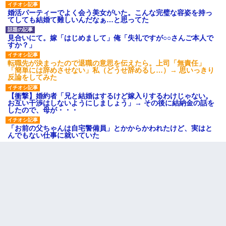
婚活パーティーでよく会う美女がいた。こんな完璧な容姿を持っ
てしても結婚て難しいんだなぁ…と思ってた
見合いにて。嫁「はじめまして」俺「失礼ですが○○さんご本人で
すか？」
転職先が決まったので退職の意思を伝えたら。上司「無責任」
「簡単には辞めさせない」私（どうせ辞めるし…）→ 思いっきり
反論をしてみた
【衝撃】婚約者「兄と結婚はするけど嫁入りするわけじゃない。
お互い干渉はしないようにしましょう」→ その後に結納金の話を
したので、母が・・・
「お前の父ちゃんは自宅警備員」とかからかわれたけど、実はと
んでもない仕事に就いていた