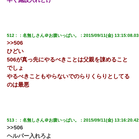
ホテルに泊まったんだけど従業員が最悪だった。折角の旅行で何
故私が怒鳴られなきゃいけなかったのだ
512
：
名無しさん＠お腹いっぱい。
：
2015/09/11(金) 13:15:08.03
【ワロタ】姉から「肉食系14才、乳丸出し、毛はうっすら生えか
け」というタイトルで画像が送られてきた
>>506
ひどい
彼氏の家に泊まる事になり、ゲームで盛り上がってさぁ寝よう！
506が真っ先にやるべきことは父親を諌めること
と電気を消すとミシッって音が…彼「ちょっと待ってて」→勢い
よくドアを開けるとなんと…
でしょ
やるべきこともやらないでのらりくらりとしてる
体中に赤い蕁麻疹みたいなのができて、皮膚科にいったら「ジベ
のは最悪
ル薔薇色ひこう疹」という症状だと言われた
【悲報】姉と入浴中に大きくなってしまった結果ｗｗｗｗｗｗｗ
ｗ
513
：
名無しさん＠お腹いっぱい。
：
2015/09/11(金) 13:16:20.42
私「まとめ買いして冷凍ストックしてる」Ａ「ずるい！クレク
>>506
レ！」私「なんでよ」Ａ「ケーチ！バーカ！」→ 後日、Ａ旦那が
凸してきた
ヘルパー入れろよ