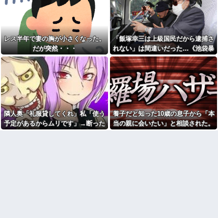
1980km走行しギネス記録を達
た『失礼すぎる一言』に絶句←
成！→山頂から下ってるだけで
手料理は美味しかったのに性格
した…
クセ強すぎ
【悲報】女さん、歩行者を轢
【画像】女子アナさんの谷〇
いた挙句、道路に倒れてどえら
厳選ｗｗｗｗ他
レス半年で妻の胸が小さくなった。
「飯塚幸三は上級国民だから逮捕さ
いことになってしまうw w w w
w w w
いくらでも一人行動できる人
だが突然・・・
れない」は間違いだった…《池袋暴
【悲報】ヤニねこで抜けるキ
24歳年収550万ワイ、高級車も
走事故》警視庁幹部が「自民党議
ャラ、74%が一致してしま
豪邸も買えない人生が確定して
員」に呼び出されても逮捕を見送っ
う・・・
いる事実に咽び泣く
た理由
お姫様だっこを夢見る肥満な
【腹筋崩壊】見た瞬間吹いた
私、プールである子供達に「肥
画像を貼っていくスレｗｗｗｗ
満！」「肥満だ！」と騒がれ
【修羅場】父の浮気相手がま
た。それは慣れてるので別にい
さかの男！？私が突き止めた結
いが……その後→
果ｗｗｗｗ
隣人奥「礼服貸してくれ」私「使う
養子だと知った10歳の息子から「本
子供ができなかった姉に、双
今日から業務報告書の「庶
予定があるからムリです」→断った
当の親に会いたい」と相談された。
子の片方を姉夫婦に養子に出し
務」っていう大項目が急に廃止
た。すると、養子に出した子が
途端、とんでもない暴言を吐かれ
正直に答えたら夫婦関係が急変し
されたんだけど意味不明すぎる
すごく礼儀正しくてビックリ
て…
て…
社会人1年目の時、下の階に住
兄嫁「お兄さんが好きだった
んでる40代半ばくらいの独身女
んじゃないの？」私「は？何の
性に狙われかけた
話？」→意味不明な発言の真相
が後日明らかになり…
「お食い初めなんて俺になん
のメリットがあるの」「そんな
Aママ「そのブランド服ちょう
に大変なら育児やめれば？」冗
だい！」私「お断りします」→
談で言ったのに本気に取られて
母親に報告したら逆ギレされ、
離婚を言い渡された
とんでもない要求をされて…
彼女と結婚の話をしていた時
セブンイレブンのホットスナ
に言われたことが衝撃だった
ックコーナーにあるチョコクッ