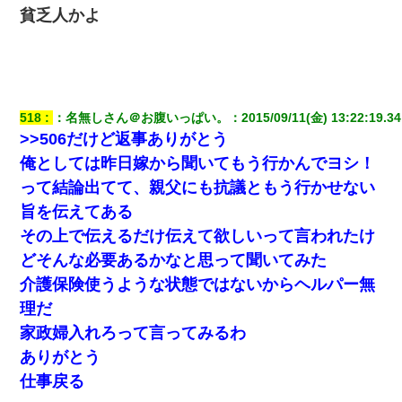
貧乏人かよ
見合いにて。嫁「はじめまして」俺「失礼ですが○○さんご本人で
すか？」
彼にプロポーズされたんだけど、実は資産家だと知って婚約破棄
した。B子「A男くんと別れたって本当？私が付き合ってもい
い？」
518
：
名無しさん＠お腹いっぱい。
：
2015/09/11(金) 13:22:19.34
>>506だけど返事ありがとう
夫に癌の余命宣告。その闘病中に長女から信じられない言葉を受
俺としては昨日嫁から聞いてもう行かんでヨシ！
けた
って結論出てて、親父にも抗議ともう行かせない
旨を伝えてある
【悲報】嫁がワイのこと嫌いっぽいから単身赴任した結果
その上で伝えるだけ伝えて欲しいって言われたけ
どそんな必要あるかなと思って聞いてみた
【画像】女の子「お母さん！！私ようやくファッションモデルに
選ばれたの！絶対見に来てね！」→悲しい結果がこれ・・・
介護保険使うような状態ではないからヘルパー無
理だ
同じマンションに住んでる女性が鍵をわかりやすいところに隠し
家政婦入れろって言ってみるわ
ている事に気づいた俺「忍びこんでみよう！」→ 結果
ありがとう
仕事戻る
クラスで一人無口で誰とも話さない男子がいた。→修学旅行に来
なかったその男子に女子達がお土産を渡した。5分後…