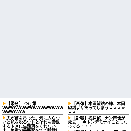
【緊急】 つけ麺
【画像】本田望結の妹、本田
WWWWWWWWWWWWWWWW
望結より実ってしまうｗｗｗｗ
WWWWWW
ｗｗ
夫が首を吊った。気に入らな
【訃報】名探偵コナン声優が
いと私を殴るウトとそれを傍観
死去 → 今トンデモナイことにな
するトメに生活費をくれない
ってる・・・
夫…地獄の義実家をでて離婚し