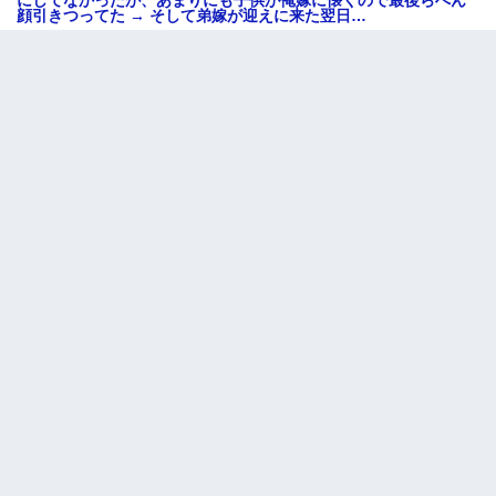
顔引きつってた → そして弟嫁が迎えに来た翌日…