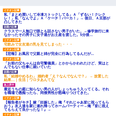
日航機墜落事故の「ここからは日本語で大丈夫ですよ〜」の絶望
感がヤバイ・・・
私「まとめ買いして冷凍ストックしてる」Ａ「ずるい！クレク
レ！」私「なんでよ」Ａ「ケーチ！バーカ！」→ 後日、Ａ旦那が
凸してきた
ナンパにほいほい付いていった私、地獄に落ちる
クラスで一人無口で誰とも話さない男子がいた。→修学旅行に来
なかったその男子に女子達がお土産を渡した。5分後…
【衝撃】職場に入って来た綺麗な新人さんに職場を案内すること
に → 新人「ドンッ！」私「！？」→ 突然、突き飛ばされて左手
宅飲みで女友達の乳を見てしまった・・・
の甲を踏みつけられて…
【悲報】お風呂で父親と姉が完全に行為してるんだが...
三年働いてたパートを突然クビになった。しかし元職場の主要取
「お前の父ちゃんは自宅警備員」とかからかわれたけど、実はと
引先のトップが母方の叔父だったので…
んでもない仕事に就いていた
私「結婚やめるわ」 婚約者「え？なんでなんで？」 → 放置した
【修羅場】彼女親「カスな家柄のヤツなんかと家族になるのはご
結果…｜生活｜ワロタあんてな
めんだ」俺「じゃあ別れます…」→ 彼女「なんで言い返してくれ
なかったの？（泣」
最近うちの庭に知らない男の人がしょっちゅう入ってくる。それ
を職場で愚痴ったら、同僚男性が怒鳴りつけてきた。
テレワーク上司「会議中はカメラ付けろ！」女社員「え、事前連
【報告者がキチ】嫁「妊娠した」俺『それじゃあ皆に祝ってもら
絡無しは無理」上司「いいから付けろ！」→
おう』友人達を家に連れ帰ってホームパーティー→俺『皆に祝え
てもらえて良かったな！』→