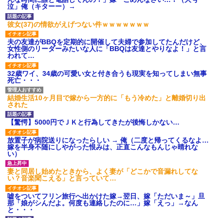
募集がこちらｗｗｗｗｗ(※画像
泣」俺（キターー）→
あり)
【ネット騒然】惨殺されたタ
彼女(37)の情欲がえげつない件ｗｗｗｗｗｗｗ
ワマン頂き女子のこの動画、す
げえええええｗｗｗｗｗｗｗｗ
夫の友達がBBQを定期的に開催して夫婦で参加してたんだけど、
ｗｗｗ
女性側のリーダーみたいな人に「BBQは友達とやりなよ！」と言
【愕然】白のクラウン俺氏、
われて…
高速道路左車線を制限速度で走
った結果wwwwwwwwwwww
32歳ワイ、34歳の可愛い女と付き合うも現実を知ってしまい無事
百年の恋12-899 食べた量を
死亡・・・
張り合ってくる
【悲報】佐藤輝明・・・２軍
結婚生活10ヶ月目で嫁から一方的に「もう冷めた」と離婚切り出
でも盛大にやらかす←あまり悲
された
しませないでくれ
【驚愕】5000円でＪＫと行為してきたが後悔しかない…
放置子が病院送りになったらしい → 俺（二度と帰ってくるなよ…
嫁を半身不随にしやがった恨みは、正直こんなもんじゃ晴れな
い）
妻と同居し始めたときから、よく妻が「どこかで音漏れしてな
い？音楽聞こえる」と言っていて…
嘘をついてフリン旅行へ出かけた嫁→翌日、嫁「ただいま～」旦
那「娘がシんだよ。何度も連絡したのに…」嫁「えっ」→なん
と・・・