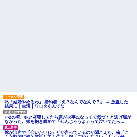
キー美味しすぎる。でも545カロ
主な税金の成り立ちを調べて
リーあってヒエっ
みたよ
友人に1泊の旅行に誘われたん
だけど、意見が割れて中止にな
った。倹約家と旅行計画した
ら、何も譲ってくれない...
【衝撃】 ワイ、保険金2億円と
遺産6000万円を相続したら「こ
う」なった・・・
ハードオフに売っていた4万
4000円のフィギュアがヤバすぎ
るｗｗｗｗｗｗ「こんな高い
の？ｗｗ」「逆に超安い」
私「ちょっと、人の家の金庫
触らないでよ！」キチママ『そ
こに金庫があったから、開けて
みようとしただけ☆』義兄「泥
は出てけ！二度と来るな！」結
果・・・
私「初めて飲む味だけどなん
のお茶？」彼「ちっ！」私「」
私「結婚やめるわ」 婚約者「え？なんでなんで？」 → 放置した
結果…｜生活｜ワロタあんてな
【GIF】JSのカンチョーワロ
タ
後続車にクラクションを鳴ら
小2の頃、妹と昼寝してたら家が火事になってて気づくと逃げ場が
され彼氏が逆切れ。「何クラク
なかった。妹を抱き締めて「ﾀﾋんじゃうよ」って泣いてたら…
ション鳴らしてんだ！降りてこ
いよ！」と怒鳴りだし...
嫁が涙声で『会いたいね』とか言っているのが聞こえた。俺「こ
【衝撃】報酬100万円超の治験
んな時間に誰と電話してんの？」嫁「ごめんなさい…！（大号