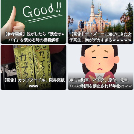
【参考画像】脱がしたら『残念オ●
【画像】ディズニーに遊びにきた女
パイ』を褒める時の模範解答
子高生、胸がデカすぎるｗｗｗｗｗ
ｗｗｗｗｗｗｗｗ
【画像】カップヌードル、限界突破
嫁に自動車、バイク、原付、電車、
www
バスの利用を禁止され15年物のママ
チャリで毎日片道2時間15分かけて
通勤してる俺氏、離婚したい