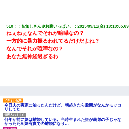
【衝撃】女友達から行為中に告白されてOKした結果
510
：
名無しさん＠お腹いっぱい。
：
2015/09/11(金) 13:13:05.69
結婚生活10ヶ月目で嫁から一方的に「もう冷めた」と離婚切り出
ねぇねぇなんでそれが喧嘩なの？
された
一方的に暴力振るわれてるだけだよね？
なんでそれが喧嘩なの？
小学生の妹が20代の弟とチューしてるのに、見て見ぬふりの親を
見てから実家を出た。それから15年、妹が弟の子を妊娠したらし
あなた無神経過ぎるわ
くもう堕胎できない月なんだと母から連絡がきた…｜生活｜ワロ
タあんてな
嘘をついてフリン旅行へ出かけた嫁→翌日、嫁「ただいま～」旦
那「娘がシんだよ。何度も連絡したのに…」嫁「えっ」→なん
と・・・
【驚愕】5000円でＪＫと行為してきたが後悔しかない…
今日夫の実家に泊ったんだけど、朝起きたら股間がなんかモッコ
リしてた
子供の頃、母の弟にイタズラされてて中学に入ってから関係を持
ってしまった。拒絶したら「全部バラしてやる」と脅迫されたの
何年か前に妹は離婚している。当時生まれた姪が義弟の子じゃな
で両親に全部話した。
かったため妹有責での離婚になり…