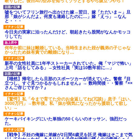
断りした。後日Aの企みを知ってゾッとするやら腹立つやら！
嘘をついてフリン旅行へ出かけた嫁→翌日、嫁「ただいま～」旦
那「娘がシんだよ。何度も連絡したのに…」嫁「えっ」→なん
と・・・
今日夫の実家に泊ったんだけど、朝起きたら股間がなんかモッコ
リしてた
何年か前に妹は離婚している。当時生まれた姪が義弟の子じゃな
かったため妹有責での離婚になり…
新卒の女性社員に1年半ストーカーされていた。俺「マジで怖い」
上司「話をしてみる」→女性社員「実は10数年前に…」
【唖然】帰宅したら旦那のスポーツカーが消えていた。警察『目
立つし、すぐ見つかるかもしれません』→ 数時間後・・警察『××
さんご存じですか？』
【驚愕】私「今まで育てた分のお金返してね(冗談)」息子「はい、
3000万円」→数年後。私「妹が病気になったから援助して欲し
い」→
ケーキバイキングにいた単独の50くらいのオッサン、強烈だっ
た。
【戦争】不妊の俺嫁に弟嫁が2日間4歳児を託児 俺嫁はそこまで気
にしてなかったが、あまりにも子供が俺嫁に懐くので最後らへん