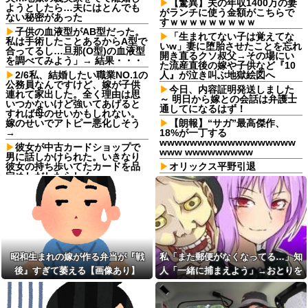
【驚異】夫の年収1400万の妻
ようとしたら…夫にはとんでも
がランチに使う金額がこちらで
ない秘密があった
すｗｗｗｗｗｗｗｗｗ
子供の血液型がAB型だった。
「生まれてない子は覚えてな
私は手術したことあるからA型で
いw」妻に堕胎させたことを忘れ
合ってるし…旦那(O型)の血液型
開き直るクソ叔父→その場にい
を調べてみよう」→ 結果・・・
た流産直後の嫁や子供など『10
2/6私、結婚したい職業NO.1の
人』が泣き叫ぶ地獄絵図へ
公務員なんですけど、嫁が子供
今日、内容証明発送しました
連れて家出した。全く理由は思
～ 明日から嫁との会話は弁護士
いつかないけど強いてあげると
通してになるはず！
すれば母のせいかもしれない。
嫁のせいでアトピー悪化しそう
【朗報】“サガ”最高傑作、
→
18%が一丁する
wwwwwwwwwwwwwwwwww
彼女が中古カードショップで
www wwwwwwwww
男に話しかけられた。いきなり
彼女の持ち歩いてたカードを品
オリックス平野引退
定めしだしたらしく…
一人暮らししてるんだけど、
「2年間、たぶん1日4回は握っ
けっこう前から部屋の前の廊下
てた」ラスベガスで買った3,000
で「この部屋のヤツどんな
円のキーホルダーを調べたら
ん？」とか「ほんまアホやな
ぁ」などと言う人が２、３日に
寺田心、週6ジム通いで体重
一回は出てくんの。【再】
62kg→82kgに 110kgのベンチ
プレス持ち上げる姿披露
【マヌケ過ぎ】嫁の浮気現場
を見て凍りついた俺ｗｗ→結果
昭和生まれの嫁が作る弁当が『戦
私「また郵便がなくなってる…」知
【画像】恋する女さん、ネッ
がコレｗｗｗｗ
ト民が驚愕する大変身を遂げて
後』すぎて萎える【画像あり】
人「一緒に捕まえよう」→おとりを
しまう←コレは凄過ぎるw w w
バス停で知り合った料理上手
仕掛けたら泥奥がまんまと引っかか
w w w w w
なご婦人から絶品手料理をお裾
分け。仲良くしていたが家に上
り…
日産e-power、無給油で
がろうとするご婦人が娘に放っ