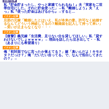
私『貯金貯まったし、やっと家建てられるね！』夫「実家を二世
帯住宅にした。それに貯金使った」→私『離婚しよう』夫「え
っ」私『使った貯金はあげるから』→すると…
旦那の元嫁「離婚したとはいえ、私が本来の妻。許可なく結婚す
るなんてどういう神経してるの？離婚届を記入して持って来い」
→笑いが止まらなくなり・・・
【復讐】義兄嫁「生活費、足りない分を貸してほしい」私「貸す
わけないでしょｗｗｗｗ」→ 理由を話したら泣き出して・・私
（あまりにも希望通り）
俺「初対面でなに言ったか覚えてる？」嫁「臭いんだよ！キモオ
タ？だっけ？」俺「だいたい合ってる。で、なんで告白してきた
の？」→