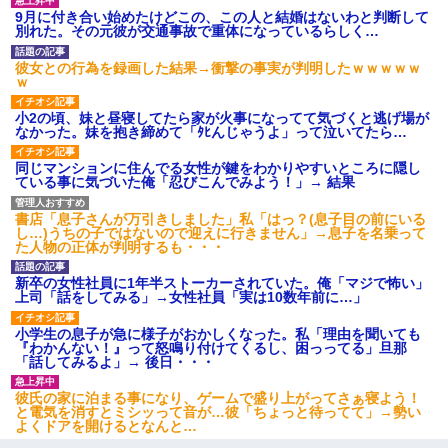
9月に付き合い始めたけどこの、この人と結婚はないわと判断して
高1のとき男に襲われ、不妊の叔母に頼まれて出産。→叔母夫婦が
別れた。その元彼が交通事故で重体になっているらしく…
養子縁組してアメリカに子供を連れ帰った。→9・11で叔母夫婦が
亡くなってしまい…
彼女との行為を録画した結果→衝撃の事実が判明したｗｗｗｗｗ
ｗ
友人「酒の勢いで女先輩をホテルに連れ込んだｗｗｗｗｗ」俺
小2の頃、妹と昼寝してたら家が火事になってて気づくと逃げ場が
「…」
なかった。妹を抱き締めて「ﾀﾋんじゃうよ」って泣いてたら…
同じマンションに住んでる女性が鍵をわかりやすいところに隠し
「お前の父ちゃんは自宅警備員」とかからかわれたけど、実はと
ている事に気づいた俺「忍びこんでみよう！」→ 結果
んでもない仕事に就いていた
書店「息子さんが万引きしました」私「はっ？(息子目の前にいる
し…)うちの子ではないので迎えに行きません」→息子を名乗って
夫の友達がBBQを定期的に開催して夫婦で参加してたんだけど、
た人物の正体が判明するも・・・
女性側のリーダーみたいな人に「BBQは友達とやりなよ！」と言
われて…
新卒の女性社員に1年半ストーカーされていた。俺「マジで怖い」
上司「話をしてみる」→女性社員「実は10数年前に…」
【戦争】不妊の俺嫁に弟嫁が2日間4歳児を託児 俺嫁はそこまで気
小学生の息子が急に様子がおかしくなった。私「理由を聞いても
にしてなかったが、あまりにも子供が俺嫁に懐くので最後らへん
『わかんない！』って怒鳴り付けてくるし、困っってる」旦那
顔引きつってた → そして弟嫁が迎えに来た翌日…
「話してみるよ」→ 後日・・・
彼氏の家に泊まる事になり、ゲームで盛り上がってさぁ寝よう！
嫁が弁護士を連れてきて「悪いと思うなら慰謝料を払って離婚し
と電気を消すとミシッって音が…彼「ちょっと待ってて」→勢い
ろ」→ 俺「完全に恐喝になってますね」「お前、これが詐欺だっ
よくドアを開けるとなんと…
て知ってる？」