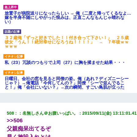
放置子が病院送りになったらしい → 俺（二度と帰ってくるなよ…
嫁を半身不随にしやがった恨みは、正直こんなもんじゃ晴れな
い）
３２歳俺「ずっと好きでした！！付き合って下さい！」 ２５歳
彼女「うん！！絶対幸せになろうね！！！！」 → ７年後ｗｗ
ｗｗｗ
私（23）冗談のつもりで上司（27）に胸を揉ませた結果・・・
日曜日、会社の窓を見ると同僚の姿。俺（あれ？ディズニーシー
じゃ？）→俺電話「今何してんの？」同僚「シーで並んでるこ
と！」俺「会社にいない？」→次の瞬間、すごい鳥肌が立った
【GJ!】会社から帰宅中、広い駐車場にエンジンかけっ放しの車を
発見。しかも「ヒィ～」みたいな声も聞こえてきたので気になっ
て近寄ったら女の子がおっさんの下敷きになってた
508
：
名無しさん＠お腹いっぱい。
：
2015/09/11(金) 13:11:01.41
>>506
父が他界→父のフリン相手『どうか相続を放棄して下さい、昔の
父親痴呆出てるぞ
ことは謝ります。ごめんなさい…』私「お子さんはフリン略奪婚
って知ってるの？」相手『 』結果→
早く施設入れとけ