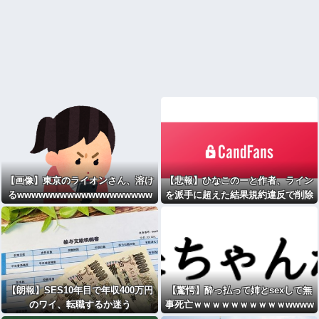
【画像】東京のライオンさん、溶け
【悲報】ひなこのーと作者、ライン
るwwwwwwwwwwwwwwwwwww
を派手に超えた結果規約違反で削除
wwwwwwwwwwwwwwwww
される
【朗報】SES10年目で年収400万円
【驚愕】酔っ払って姉とsexして無
のワイ、転職するか迷う
事死亡ｗｗｗｗｗｗｗｗｗｗwwww