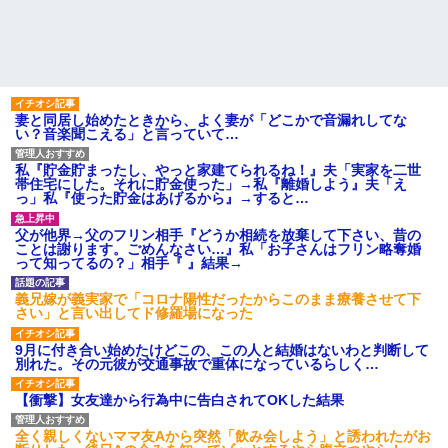
妻と同居し始めたときから、よく妻が「どこかで音漏れしてな
い？音楽聞こえる」と言っていて…
私『貯金貯まったし、やっと家建てられるね！』夫「実家を二世
帯住宅にした。それに貯金使った」→私『離婚しよう』夫「え
っ」私『使った貯金はあげるから』→すると…
父が他界→父のフリン相手『どうか相続を放棄して下さい、昔の
ことは謝ります。ごめんなさい…』私「お子さんはフリン略奪婚
って知ってるの？」相手『 』結果→
義兄嫁が義実家で「コロナ陽性だったからこのまま療養させて下
さい」と言い出してド修羅場になった
9月に付き合い始めたけどこの、この人と結婚はないわと判断して
別れた。その元彼が交通事故で重体になっているらしく…
【衝撃】女友達から行為中に告白されてOKした結果
全く親しくないママ友Aから突然「飲み会しよう」と誘われたがお