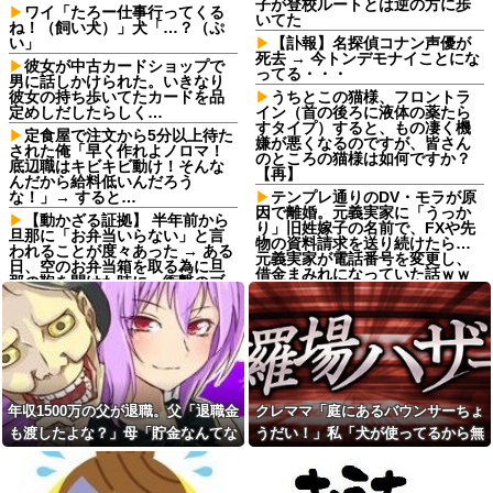
子が登校ルートとは逆の方に歩
ワイ「たろー仕事行ってくる
いてた
ね！（飼い犬）」犬「…？（ぷ
い」
【訃報】名探偵コナン声優が
死去 → 今トンデモナイことにな
彼女が中古カードショップで
ってる・・・
男に話しかけられた。いきなり
彼女の持ち歩いてたカードを品
うちとこの猫様、フロントラ
定めしだしたらしく…
イン（首の後ろに液体の薬たら
すタイプ）すると、もの凄く機
定食屋で注文から5分以上待た
嫌が悪くなるのですが、皆さん
された俺「早く作れよノロマ！
のところの猫様は如何ですか？
底辺職はキビキビ動け！そんな
【再】
んだから給料低いんだろう
な！」→ すると…
テンプレ通りのDV・モラが原
因で離婚。元義実家に「うっか
【動かざる証拠】 半年前から
り」旧姓嫁子の名前で、FXや先
旦那に「お弁当いらない」と言
物の資料請求を送り続けたら…
われることが度々あった → ある
元義実家が電話番号を変更し、
日、空のお弁当箱を取る為に旦
借金まみれになっていた話ｗｗ
那の鞄を開けた時に、衝撃のブ
ｗｗｗ
ツを発見してしまう…
彼氏「俺の親は毒親。だから
年収1500万の父が退職。父
結婚しても一切関わらなくてい
「退職金も渡したよな？」母
い」私「うん」彼氏「そのかわ
「貯金なんてないよー」父「全
り俺もお前の親と一切関わらな
部なくなったの！？」→予想外
い。結婚の挨拶にも行かない」
の返事に家族騒然となり…
私「えっ」
【後編】俺の娘の結婚が破談
年収1500万の父が退職。父「退職金
クレママ「庭にあるバウンサーちょ
【高評価】戌神ころねと楽し
に。だが彼氏は「2000万の土
む『めっちゃカメレオン』の爆
も渡したよな？」母「貯金なんてな
うだい！」私「犬が使ってるから無
地」を購入。こじれた二人は想
笑プレイ
像以上の修羅場に
いよー」父「全部なくなった
理です」→断った数日後、庭からま
ワイモバイル、オンラインス
担当氏が自分の仕事を把握せ
の！？」→予想外の返事に家族騒然
さかの物音が…
トア誕生感謝祭を開始。認定中
ず無駄な指示出すってなに？非