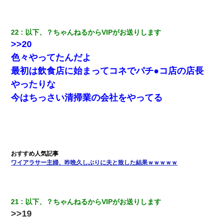
ナンパにほいほい付いていった私、地獄に落ちる
22
以下、？ちゃんねるからVIPがお送りします
義兄嫁が義実家で「コロナ陽性だったからこのまま療養させて下
>>20
さい」と言い出してド修羅場になった
色々やってたんだよ
三年働いてたパートを突然クビになった。しかし元職場の主要取
最初は飲食店に始まってコネでパチ●コ店の店長
引先のトップが母方の叔父だったので…
やったりな
今はちっさい清掃業の会社をやってる
元夫の連れ子「俺の結婚式の時くらい、母親としての責任を果た
そうとは思わないのか！」→どうも連れ子は…
彼女との行為を録画した結果→衝撃の事実が判明したｗｗｗｗｗ
ｗ
ワイアラサー主婦、昨晩久しぶりに夫と致した結果ｗｗｗｗｗ
22歳の頃、父に36歳の男性とお見合いをしてくれと頼まれた。父
の親会社の経営者の息子さんだったので、父も喜んで私の写真を
送ったんだが→
21
以下、？ちゃんねるからVIPがお送りします
>>19