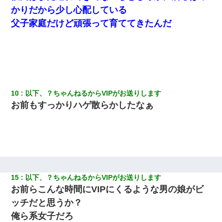
義兄嫁「娘が大学に入ったら下宿させて」私「しつこい、学校斡
かりだから少し心配している
旋のアパートに行け」→ 旦那が義兄に通報したら「志望校を変え
ろ！」とキレて・・・
父子家庭だけど頑張って育ててきたんだ
アパートのドアに『ハンザイ者！この人はさいあくの人です』と
張り紙が！大家「面倒はごめんだよ」私「はあ」→警察に行き、
見回りで犯人が捕まったが、それが…｜生活｜ヌルポあんてな
クラスで一人無口で誰とも話さない男子がいた。→修学旅行に来
なかったその男子に女子達がお土産を渡した。5分後…
10
以下、？ちゃんねるからVIPがお送りします
お前もすっかりハゲ散らかしたなぁ
【衝撃】婚約者「兄と結婚はするけど嫁入りするわけじゃない。
お互い干渉はしないようにしましょう」→ その後に結納金の話を
したので、母が・・・
【驚愕】私「今まで育てた分のお金返してね(冗談)」息子「はい、
3000万円」→数年後。私「妹が病気になったから援助して欲し
い」→
15
以下、？ちゃんねるからVIPがお送りします
お前らこんな時間にVIPにくるような男の娘がビ
隣室のお婆ちゃん「下階からの異臭に困ってる、今もすっごく臭
ッチだと思うか？
い」私「変だなあ～なにも臭わないよ」→ その後。警察『絶対に
窓とドアを開けないで』
俺ら系女子だろ