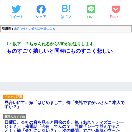
LINE
ツイート
シェア
はてブ
Pocket
引用元：
来月でうちの娘が二十歳になる
1
以下、？ちゃんねるからVIPがお送りします
ものすごく嬉しいと同時にものすごく悲しい
見合いにて。嫁「はじめまして」俺「失礼ですが○○さんご本人で
すか？」
日曜日、会社の窓を見ると同僚の姿。俺（あれ？ディズニーシー
じゃ？）→俺電話「今何してんの？」同僚「シーで並んでるこ
と！」俺「会社にいない？」→次の瞬間、すごい鳥肌が立った