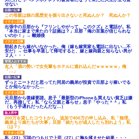
せない
この母親は娘の黒歴史を掘り出さないと死ぬんか？ 死ぬんか？
出張中の旦那から『フリンしやがって、このクズ』と電話が。私
「本当に家まで来たの？証拠は？」旦那「俺の言葉が信じられな
いのか！」→ 離婚後
朝起きたら嫁がいなかった。俺（嫁も嫁実家も電話に出ない…不
安だ）→ 仕事を早退して帰宅すると、嫁と嫁両親と知らない男が
２人・・・
友人「酒の勢いで女先輩をホテルに連れ込んだｗｗｗｗｗ」俺
「…」
ずっとニートだと思ってた同居の義弟が投資で旦那より稼いでる
とか知らなかった…
元旦那から復縁要請。息子「最新型のiPhoneも買えない貧乏は嫌
だ、再婚して」私「なら父親と暮らせ」息子「やった＾＾」私
（もう手遅れだったんだな…）
200万を貸したコウトから、追加で400万の申し込み、私「無理。
義弟より娘たちが大事」旦那「娘たちが成人したら別れよう」私
（は？）
私（23）冗談のつもりで上司（27）に胸を揉ませた結果・・・