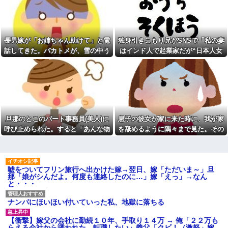
古iPhone SE3が3980円、
となり…
常識
Androidも特価
私「妊娠しました」義弟嫁
【画像】お前らこの超美人容
「そんなの認めない！」→お祝
疑者が、整形か否か判定し
いムードのはずが階段でまさか
て！！→画像がこちらw w w w
の出来事が起きて…
長男嫁が「お姉ちゃん助けて」と電
独身引きこもり兄がSNSで「私の妻
w w w w w w他
クレママ「庭にあるバウンサ
話してきた。バカトメが、雪の中う
はインド人で起業家だが“日本人女
人の睡眠と食事に過剰に口を
ーちょうだい！」私「犬が使っ
出してくる母親と彼氏うるさ
ちの息子に会いに来ようとしたらし
性は男に甘えている”と言っていま
てるから無理です」→断った数
い…薬を飲まないと眠れない苦
日後、庭からまさかの物音が…
く...
す。日本に女性差別はありません」
しさも知らないくせに「薬やめ
【前編】俺の娘の結婚が破談
な」、食べたくない時に「一口
って発信したらどうしよう
に。だが彼氏は「2000万の土
食べて」としつこい無神経すぎ
地」を購入。こじれた二人は想
る！！
像以上の修羅場に
サボっててツケが回ってきた
クレママ「庭にあるバウンサ
事
旦那のとこのパート事務員(美人)に
息子の彼女が家に来た時に、我が家
ーちょうだい！」私「犬が使っ
急いで曲がり角を曲がったと
てるから無理です」→断った数
呼び止められた。すると「あんな物
を舐めるように隅々まで見た。その
き、すごい衝撃を受けてリアル
日後、庭からまさかの物音が…
に2ｍくらいふっとんだ
(昼食)を旦那さんに食べさせるなん
次の瞬間、女がとんでもない一言
祭りって謎だよな、誰が神輿
外で全裸になりたい気持ちが
て信じられない！」と言い出し...
担いでるの？屋台出店してる奴
わからない お前らは一度ぐらい
らは誰の許可を得て商売してる
は思ったことがあるんか？
の？
嘘をついてフリン旅行へ出かけた嫁→翌日、嫁「ただいま～」旦
幼児どもが「ないのかよ！」
那「娘がシんだよ。何度も連絡したのに…」嫁「えっ」→なん
オワコン扱いされていたデジ
「おいﾌｻﾞｹﾝﾅ！」とわめきなが
と・・・
モンさん、令和に全盛期を超え
らショーケースをドンドン叩い
る利益を生み出していた
たり、エルボーしたりしだした
板橋の花火大会にセクシー女
ナンパにほいほい付いていった私、地獄に落ちる
【動画】ショートスリーパー
優松本いちかと新井リマおって
堀さん、対面で高須幹弥にキレ
草
る ← 睡眠は大事だと話題
【衝撃】嫁父の会社に勤続１０年、手取り１４万 → 俺「２２万も
【画像】令和最新版のあのち
らえる会社から誘われた。転職したい」義父「クビ！（激怒」嫁