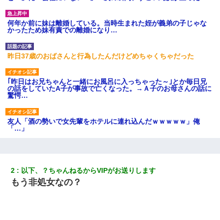
何年か前に妹は離婚している。当時生まれた姪が義弟の子じゃな
かったため妹有責での離婚になり…
昨日37歳のおばさんと行為したんだけどめちゃくちゃだった
｢昨日はお兄ちゃんと一緒にお風呂に入っちゃった～｣とか毎日兄
の話をしていたA子が事故で亡くなった。→Ａ子のお母さんの話に
驚愕…
友人「酒の勢いで女先輩をホテルに連れ込んだｗｗｗｗｗ」俺
「…」
妻と同居し始めたときから、よく妻が「どこかで音漏れしてな
い？音楽聞こえる」と言っていて…
2
以下、？ちゃんねるからVIPがお送りします
もう非処女なの？
小2の頃、妹と昼寝してたら家が火事になってて気づくと逃げ場が
なかった。妹を抱き締めて「ﾀﾋんじゃうよ」って泣いてたら…
ワイアラサー主婦、昨晩久しぶりに夫と致した結果ｗｗｗｗｗ