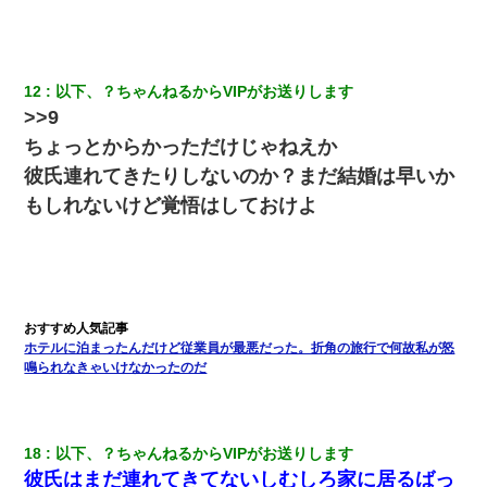
【不幸な結婚式】新郎親族「ブスのくせにドレスなんか着ちゃっ
てさ～ほんと恥ずかしいわよね～（大声」新郎両親「！！！（土
下座」→ 結果・・・
私は家が貧しくて、手に職をつけようと看護師になった。だけど
12
以下、？ちゃんねるからVIPがお送りします
卒業を控えた年の1月末、車にひかれて看護師になれなくなった。
>>9
ちょっとからかっただけじゃねえか
医者「糖尿病で余命1年です」 ワイ「知らんわｗどうせ死ぬなら
彼氏連れてきたりしないのか？まだ結婚は早いか
食べる量増やすわｗ」→結果ｗｗｗｗｗ
もしれないけど覚悟はしておけよ
私（23）冗談のつもりで上司（27）に胸を揉ませた結果・・・
9月に付き合い始めたけどこの、この人と結婚はないわと判断して
別れた。その元彼が交通事故で重体になっているらしく…
ホテルに泊まったんだけど従業員が最悪だった。折角の旅行で何故私が怒
夫に癌の余命宣告。その闘病中に長女から信じられない言葉を受
鳴られなきゃいけなかったのだ
けた
妻が亡くなったんだけど正直ガチで嬉しい
18
以下、？ちゃんねるからVIPがお送りします
彼氏はまだ連れてきてないしむしろ家に居るばっ