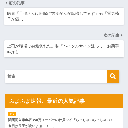
前の記事
医者『旦那さんは肝臓に末期がんが転移してます』姑「電気椅
子が癌…
次の記事
上司が職場で突然倒れた。私『バイタルサイン測って…お薬手
帳探し…
ふよふよ速報。最近の人気記事
関関同立卒年収350万スーパーの社員ワイ「らっしゃいらっしゃい！！
今日は玉子が安いよぉ！！！」