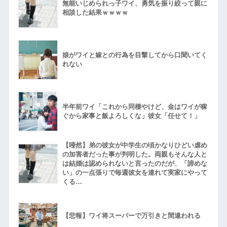
無能いじめられっ子ワイ、勇気を振り絞って親に
相談した結果ｗｗｗｗ
娘がワイと嫁との行為を目撃してから口聞いてく
れない
半年前ワイ「これから同棲やけど、金はワイが稼
ぐから家事と飯よろしくな」彼女「任せて！」
【唖然】弟の彼女が中学生の頃かなりひどい虐め
の加害者だった事が判明した。両親もそんな人と
は結婚は認められないと言ったのだが、「諦めな
い」の一点張りで毎週彼女を連れて実家にやって
くる…
【悲報】ワイ将スーパーで万引きと間違われる