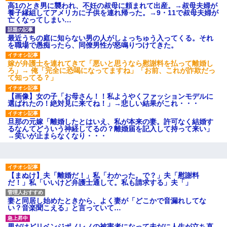
高1のとき男に襲われ、不妊の叔母に頼まれて出産。→叔母夫婦が
【衝撃】報酬100万円超の治験
養子縁組してアメリカに子供を連れ帰った。→9・11で叔母夫婦が
募集がこちらｗｗｗｗｗ(※画像
亡くなってしまい…
あり)
【ネット騒然】惨殺されたタ
ワマン頂き女子のこの動画、す
最近うちの庭に知らない男の人がしょっちゅう入ってくる。それ
げえええええｗｗｗｗｗｗｗｗ
を職場で愚痴ったら、同僚男性が怒鳴りつけてきた。
ｗｗｗ
【愕然】白のクラウン俺氏、
嫁が弁護士を連れてきて「悪いと思うなら慰謝料を払って離婚し
高速道路左車線を制限速度で走
ろ」→ 俺「完全に恐喝になってますね」「お前、これが詐欺だっ
った結果wwwwwwwwwwww
て知ってる？」
百年の恋12-899 食べた量を
張り合ってくる
【画像】女の子「お母さん！！私ようやくファッションモデルに
選ばれたの！絶対見に来てね！」→悲しい結果がこれ・・・
【悲報】佐藤輝明・・・２軍
でも盛大にやらかす←あまり悲
しませないでくれ
旦那の元嫁「離婚したとはいえ、私が本来の妻。許可なく結婚す
るなんてどういう神経してるの？離婚届を記入して持って来い」
→笑いが止まらなくなり・・・
【まぬけ】夫「離婚だ！」私「わかった。で？」夫「慰謝料
だ！」私「いいけど弁護士通して。私も請求する」夫「」
妻と同居し始めたときから、よく妻が「どこかで音漏れしてな
い？音楽聞こえる」と言っていて…
男だけどリベンジポノレノの被害者になって未だに人生が立ち直