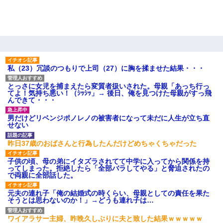
私（23）冗談のつもりで上司（27）に胸を揉ませた結果・・・
とっさに女児を捕まえたら変質者扱いされた。母親「あっち行っ
てよ！気持ち悪い！（ｼｯｼｯ」→ 後日、俺を見つけた母親がすっ飛
んできて・・・
男だけどリベンジポノレノの被害者になって未だに人生が立ち直
せない
昨日37歳のおばさんと行為したんだけどめちゃくちゃだった
子供の頃、母の弟にイタズラされてて中学に入ってから関係を持
ってしまった。拒絶したら「全部バラしてやる」と脅迫されたの
で両親に全部話した。
元夫の連れ子「俺の結婚式の時くらい、母親としての責任を果た
そうとは思わないのか！」→どうも連れ子は…
ワイアラサー主婦、昨晩久しぶりに夫と致した結果ｗｗｗｗｗ