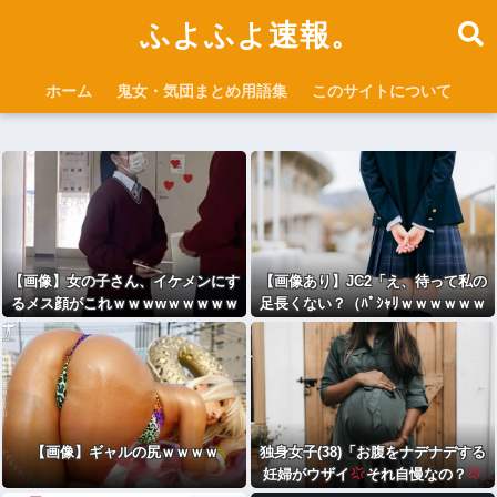
ふよふよ速報。
ホーム
鬼女・気団まとめ用語集
このサイトについて
【画像】女の子さん、イケメンにす
【画像あり】JC2「え、待って私の
るメス顔がこれｗｗｗwｗｗｗｗｗ
足長くない？（ﾊﾟｼｬﾘｗｗｗｗｗｗ
ｗｗｗ
ｗｗｗ)⇒
【画像】ギャルの尻ｗｗｗｗ
独身女子(38)「お腹をナデナデする
妊婦がウザイ
それ自慢なの？
」