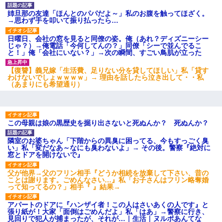
姉旦那の友達「ほんとのパパだよ～」私のお腹を触ってほざく。
→思わず手を叩いて振り払ったら…
日曜日、会社の窓を見ると同僚の姿。俺（あれ？ディズニーシー
じゃ？）→俺電話「今何してんの？」同僚「シーで並んでるこ
と！」俺「会社にいない？」→次の瞬間、すごい鳥肌が立った
【復讐】義兄嫁「生活費、足りない分を貸してほしい」私「貸す
わけないでしょｗｗｗｗ」→ 理由を話したら泣き出して・・私
（あまりにも希望通り）
この母親は娘の黒歴史を掘り出さないと死ぬんか？ 死ぬんか？
隣室のお婆ちゃん「下階からの異臭に困ってる、今もすっごく臭
い」私「変だなあ～なにも臭わないよ」→ その後。警察『絶対に
窓とドアを開けないで』
父が他界→父のフリン相手『どうか相続を放棄して下さい、昔の
ことは謝ります。ごめんなさい…』私「お子さんはフリン略奪婚
って知ってるの？」相手『 』結果→
アパートのドアに『ハンザイ者！この人はさいあくの人です』と
張り紙が！大家「面倒はごめんだよ」私「はあ」→警察に行き、
見回りで犯人が捕まったが、それが…｜生活｜ヌルポあんてな