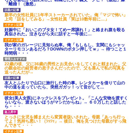
子どもが中学受験してる知り
ゃん、可愛過ぎてワイらにブッ
「離婚！（激怒」
合い、たくさん受けさせてるけ
刺さりまくりw w w w w w
ど合格したの通えない距離の学
【画像】「マスク美人さん、
校だけらしい
新卒の女性社員に1年半ストーカーされていた。俺「マジで怖い」
また我々を欺く」←海外でも流
上司「話をしてみる」→女性社員「実は10数年前に…」
「俺の事好きだよね？」と頻
行りだした結果がこちらw w w
繁に確認してくる旦那がうざ
w w w w
い。結婚してもう６年にもなる
妊娠中に「おいこのブタ女！てめー席譲れ！」と絡まれ腹を殴る
常務「結婚はまだか？」私
ので流石にうんざり
真似された。泣きながら夫に話すと一年後に…
「この待遇でどうやって結婚す
【賛否両論】バツイチ子連れ
るんです？」→飲み会で本音を
の私、彼氏が結婚を拒む理由が
我が家のガレージに見知らぬ車。俺「もしもし、玄関にもシャッ
返したら場が静まり返って…
コレｗｗｗｗｗ
ターリモコンあるだろ？DOWNのボタン押してｗ」→ 待つこと１
ハードオフに売っていた4万
時間弱・・・
主な税金の成り立ちを調べて
4000円のフィギュアがヤバすぎ
みたよ
るｗｗｗｗｗｗ「こんな高い
の？ｗｗ」「逆に超安い」
22歳の頃、父に36歳の男性とお見合いをしてくれと頼まれた。父
の親会社の経営者の息子さんだったので、父も喜んで私の写真を
私「ちょっと、人の家の金庫
送ったんだが→
触らないでよ！」キチママ『そ
こに金庫があったから、開けて
みようとしただけ☆』義兄「泥
友人とふたりで山口に旅行した時の事。レンタカーを借りて山の
は出てけ！二度と来るな！」結
中の道を走っていたら、突然ガガッ！って音がして…
果・・・
私「初めて飲む味だけどなん
彼女(美人女医)にネックレスをプレゼント。「こんな安物を渡すく
のお茶？」彼「ちっ！」私「」
らいなら、渡さないほうがマシだからね」→ ６０万したと話した
ら・・・
【GIF】JSのカンチョーワロ
タ
とっさに女児を捕まえたら変質者扱いされた。母親「あっち行っ
後続車にクラクションを鳴ら
てよ！気持ち悪い！（ｼｯｼｯ」→ 後日、俺を見つけた母親がすっ飛
され彼氏が逆切れ。「何クラク
んできて・・・
ション鳴らしてんだ！降りてこ
いよ！」と怒鳴りだし...