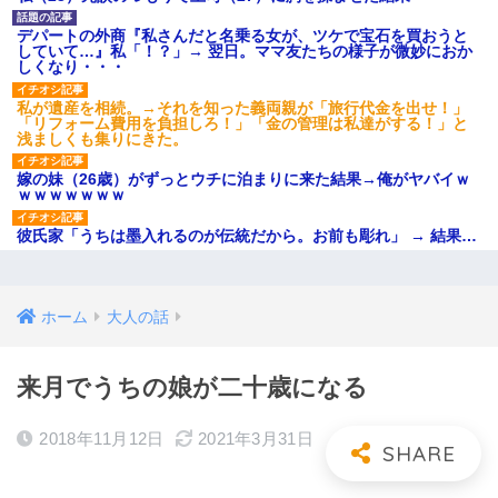
デパートの外商『私さんだと名乗る女が、ツケで宝石を買おうと
していて…』私「！？」→ 翌日。ママ友たちの様子が微妙におか
しくなり・・・
私が遺産を相続。→それを知った義両親が「旅行代金を出せ！」
「リフォーム費用を負担しろ！」「金の管理は私達がする！」と
浅ましくも集りにきた。
嫁の妹（26歳）がずっとウチに泊まりに来た結果→俺がヤバイｗ
ｗｗｗｗｗｗｗ
彼氏家「うちは墨入れるのが伝統だから。お前も彫れ」 → 結果…
ホーム
大人の話
来月でうちの娘が二十歳になる
2018年11月12日
2021年3月31日