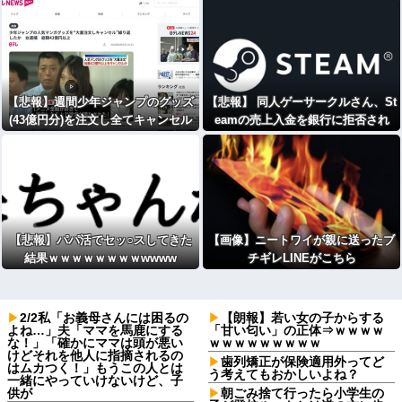
【悲報】週間少年ジャンプのグッズ
【悲報】 同人ゲーサークルさん、St
(43億円分)を注文し全てキャンセル
eamの売上入金を銀行に拒否され
した女を逮捕
る それでも税金は発生
【悲報】パパ活でセッ○スしてきた
【画像】ニートワイが親に送ったブ
結果ｗｗｗｗｗｗｗｗwwww
チギレLINEがこちら
2/2私「お義母さんには困るの
【朗報】若い女の子からする
よね…」夫「ママを馬鹿にする
「甘い匂い」の正体⇒ｗｗｗｗ
な！」「確かにママは頭が悪い
ｗｗｗｗｗｗｗｗｗ
けどそれを他人に指摘されるの
歯列矯正が保険適用外ってど
はムカつく！」もうこの人とは
う考えてもおかしいよね？
一緒にやっていけないけど、子
供が
朝ごみ捨て行ったら小学生の