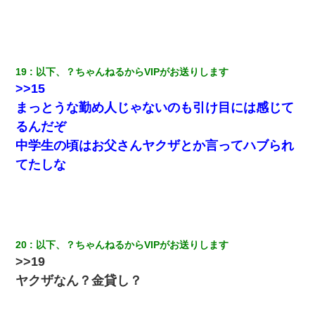
体中に赤い蕁麻疹みたいなのができて、皮膚科にいったら「ジベ
ル薔薇色ひこう疹」という症状だと言われた
嫁が涙声で『会いたいね』とか言っているのが聞こえた。俺「こ
19
以下、？ちゃんねるからVIPがお送りします
んな時間に誰と電話してんの？」嫁「ごめんなさい…！（大号
泣」俺（キターー）→
>>15
まっとうな勤め人じゃないのも引け目には感じて
友人とふたりで山口に旅行した時の事。レンタカーを借りて山の
るんだぞ
中の道を走っていたら、突然ガガッ！って音がして…
中学生の頃はお父さんヤクザとか言ってハブられ
てたしな
とっさに女児を捕まえたら変質者扱いされた。母親「あっち行っ
てよ！気持ち悪い！（ｼｯｼｯ」→ 後日、俺を見つけた母親がすっ飛
んできて・・・
転職先が決まったので退職の意思を伝えたら。上司「無責任」
「簡単には辞めさせない」私（どうせ辞めるし…）→ 思いっきり
20
以下、？ちゃんねるからVIPがお送りします
反論をしてみた
>>19
ヤクザなん？金貸し？
ケーキバイキングにいた単独の50くらいのオッサン、強烈だっ
た。