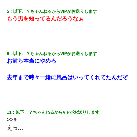
5
以下、？ちゃんねるからVIPがお送りします
17年飼っていた犬が亡くなった。鼻水垂らし嗚咽する私に、猫が
もう男を知ってるんだろうなぁ
近づいて頭突きをしてきて…
【考察】兄嫁急死の1年後、兄が引越すというので手伝いに行った
ら下着が入った引き出しの奥にとんでもないモノを見つけた
9
以下、？ちゃんねるからVIPがお送りします
宅飲みで女友達の乳を見てしまった・・・
お前ら本当にやめろ
私が遺産を相続。→それを知った義両親が「旅行代金を出せ！」
去年まで時々一緒に風呂はいってくれてたんだぞ
「リフォーム費用を負担しろ！」「金の管理は私達がする！」と
浅ましくも集りにきた。
日航機墜落事故の「ここからは日本語で大丈夫ですよ〜」の絶望
感がヤバイ・・・
11
以下、？ちゃんねるからVIPがお送りします
裁判官「お互いに最後に言いたいことはありますか」バカ夫
>>9
「…」A「夫を一発殴らせてほしい」裁判官「どうぞ」
えっ…