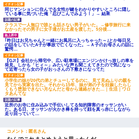
同じマンションに住んでる女性が鍵をわかりやすいところに隠し
ている事に気づいた俺「忍びこんでみよう！」→ 結果
クラスで一人無口で誰とも話さない男子がいた。→修学旅行に来
なかったその男子に女子達がお土産を渡した。5分後…
｢昨日はお兄ちゃんと一緒にお風呂に入っちゃった～｣とか毎日兄
の話をしていたA子が事故で亡くなった。→Ａ子のお母さんの話に
驚愕…
【GJ!】会社から帰宅中、広い駐車場にエンジンかけっ放しの車を
発見。しかも「ヒィ～」みたいな声も聞こえてきたので気になっ
て近寄ったら女の子がおっさんの下敷きになってた
小学生の妹が20代の弟とチューしてるのに、見て見ぬふりの親を
見てから実家を出た。それから15年、妹が弟の子を妊娠したらし
くもう堕胎できない月なんだと母から連絡がきた…｜生活｜ワロ
タあんてな
近所のお寺に住み込みで手伝いしてる知的障害のオッサンがい
た。ある日、オッサンが火かき棒を持って顔を真っ赤にしながら
走り回っていて…
匿名