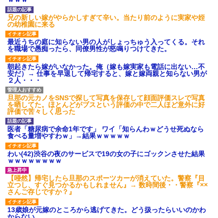
後続車にクラクションを鳴ら
され彼氏が逆切れ。「何クラク
ション鳴らしてんだ！降りてこ
兄の新しい嫁がやらかしすぎて辛い。当たり前のように実家や姪
いよ！」と怒鳴りだし...
の幼稚園に来る
【衝撃】報酬100万円超の治験
募集がこちらｗｗｗｗｗ(※画像
最近うちの庭に知らない男の人がしょっちゅう入ってくる。それ
あり)
を職場で愚痴ったら、同僚男性が怒鳴りつけてきた。
【ネット騒然】惨殺されたタ
ワマン頂き女子のこの動画、す
朝起きたら嫁がいなかった。俺（嫁も嫁実家も電話に出ない…不
げえええええｗｗｗｗｗｗｗｗ
安だ）→ 仕事を早退して帰宅すると、嫁と嫁両親と知らない男が
ｗｗｗ
２人・・・
【愕然】白のクラウン俺氏、
高速道路左車線を制限速度で走
旦那の元カノをSNSで探して写真を保存して顔面評価スレで写真
った結果wwwwwwwwwwww
を晒してた。ほとんどがブスという評価の中で二人ほど意外に好
百年の恋12-899 食べた量を
評価で苦々しく思った
張り合ってくる
【悲報】佐藤輝明・・・２軍
医者「糖尿病で余命1年です」 ワイ「知らんわｗどうせ死ぬなら
でも盛大にやらかす←あまり悲
食べる量増やすわｗ」→結果ｗｗｗｗｗ
しませないでくれ
わい(42)渋谷の夜のサービスで19の女の子にゴックンさせた結果
ｗｗｗｗｗｗｗｗ
【唖然】帰宅したら旦那のスポーツカーが消えていた。警察『目
立つし、すぐ見つかるかもしれません』→ 数時間後・・警察『××
さんご存じですか？』
13歳娘が元嫁のところから逃げてきた。どう扱ったらいいのかわ
からない