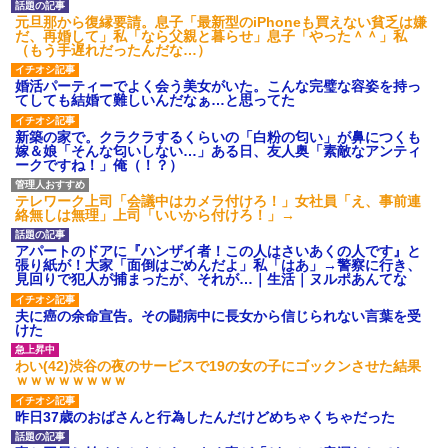
元旦那から復縁要請。息子「最新型のiPhoneも買えない貧乏は嫌
だ、再婚して」私「なら父親と暮らせ」息子「やった＾＾」私
（もう手遅れだったんだな…）
婚活パーティーでよく会う美女がいた。こんな完璧な容姿を持っ
てしても結婚て難しいんだなぁ…と思ってた
新築の家で。クラクラするくらいの「白粉の匂い」が鼻につくも
嫁＆娘「そんな匂いしない…」ある日、友人奥「素敵なアンティ
ークですね！」俺（！？）
テレワーク上司「会議中はカメラ付けろ！」女社員「え、事前連
絡無しは無理」上司「いいから付けろ！」→
アパートのドアに『ハンザイ者！この人はさいあくの人です』と
張り紙が！大家「面倒はごめんだよ」私「はあ」→警察に行き、
見回りで犯人が捕まったが、それが…｜生活｜ヌルポあんてな
夫に癌の余命宣告。その闘病中に長女から信じられない言葉を受
けた
わい(42)渋谷の夜のサービスで19の女の子にゴックンさせた結果
ｗｗｗｗｗｗｗｗ
昨日37歳のおばさんと行為したんだけどめちゃくちゃだった