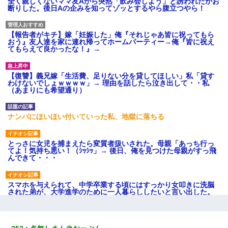
全く親しくないママ友Aから突然「飲み会しよう」と誘われたがお
断りした。後日Aの企みを知ってゾッとするやら腹立つやら！
【報告者がキチ】嫁「妊娠した」俺『それじゃあ皆に祝ってもら
おう』友人達を家に連れ帰ってホームパーティー→俺『皆に祝え
てもらえて良かったな！』→
【復讐】義兄嫁「生活費、足りない分を貸してほしい」私「貸す
わけないでしょｗｗｗｗ」→ 理由を話したら泣き出して・・私
（あまりにも希望通り）
ナンパにほいほい付いていった私、地獄に落ちる
とっさに女児を捕まえたら変質者扱いされた。母親「あっち行っ
てよ！気持ち悪い！（ｼｯｼｯ」→ 後日、俺を見つけた母親がすっ飛
んできて・・・
スマホを与えられて、中学卒業する頃にはすっかり女叩きに洗脳
された弟が、大学進学のために一人暮らししたいと言い出した。
日曜日、会社の窓を見ると同僚の姿。俺（あれ？ディズニーシー
じゃ？）→俺電話「今何してんの？」同僚「シーで並んでるこ