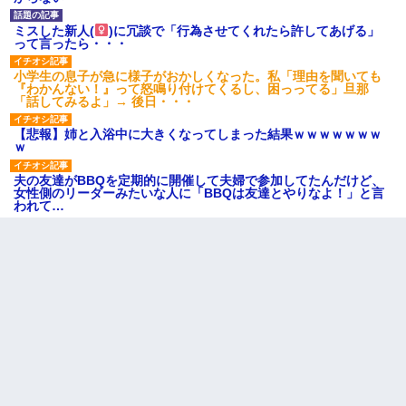
ミスした新人(
)に冗談で「行為させてくれたら許してあげる」
って言ったら・・・
小学生の息子が急に様子がおかしくなった。私「理由を聞いても
『わかんない！』って怒鳴り付けてくるし、困っってる」旦那
「話してみるよ」→ 後日・・・
【悲報】姉と入浴中に大きくなってしまった結果ｗｗｗｗｗｗｗ
ｗ
夫の友達がBBQを定期的に開催して夫婦で参加してたんだけど、
女性側のリーダーみたいな人に「BBQは友達とやりなよ！」と言
われて…