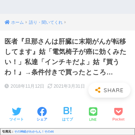
ホーム
語り・聞いてくれ
医者『旦那さんは肝臓に末期がんが転移
してます』姑「電気椅子が癌に効くみた
い！」私達「インチキだよ」姑『買う
わ！』→条件付きで買ったところ…
2018年11月12日
2021年3月31日
LINE
ツイート
シェア
はてブ
Pocket
引用元：
その神経がわからん！その46