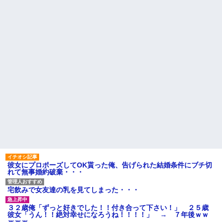
【悲報】乃木坂レベルでもグ
ループ卒業したら三流タレント
扱いになる模様・・・
「2年間、たぶん1日4回は握っ
てた」ラスベガスで買った3,000
円のキーホルダーを調べたら
お姫様だっこを夢見る肥満な
私、プールである子供達に「肥
満！」「肥満だ！」と騒がれ
た。それは慣れてるので別にい
いが……その後→
【衝撃】 ワイ、保険金2億円と
遺産6000万円を相続したら「こ
う」なった・・・
ハードオフに売っていた4万
4000円のフィギュアがヤバすぎ
るｗｗｗｗｗｗ「こんな高い
の？ｗｗ」「逆に超安い」
私「ちょっと、人の家の金庫
触らないでよ！」キチママ『そ
こに金庫があったから、開けて
彼女にプロポーズしてOK貰った俺、告げられた結婚条件にブチ切
みようとしただけ☆』義兄「泥
れて無事婚約破棄・・・
は出てけ！二度と来るな！」結
果・・・
私「初めて飲む味だけどなん
宅飲みで女友達の乳を見てしまった・・・
のお茶？」彼「ちっ！」私「」
【GIF】JSのカンチョーワロ
３２歳俺「ずっと好きでした！！付き合って下さい！」 ２５歳
タ
彼女「うん！！絶対幸せになろうね！！！！」 → ７年後ｗｗ
ｗｗｗ