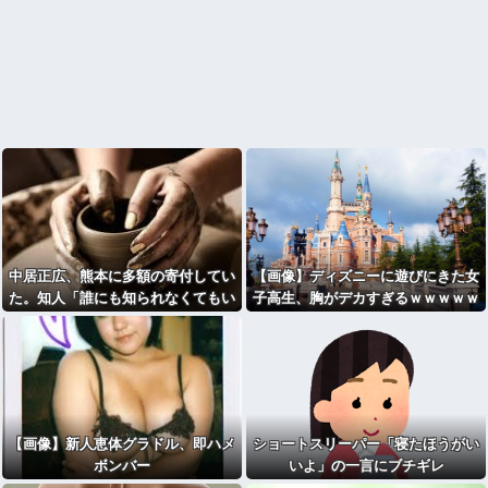
中居正広、熊本に多額の寄付してい
【画像】ディズニーに遊びにきた女
た。知人「誰にも知られなくてもい
子高生、胸がデカすぎるｗｗｗｗｗ
い、と公表してない」
ｗｗｗｗｗｗｗｗ
【画像】新人恵体グラドル、即ハメ
ショートスリーパー「寝たほうがい
ボンバー
いよ」の一言にブチギレ