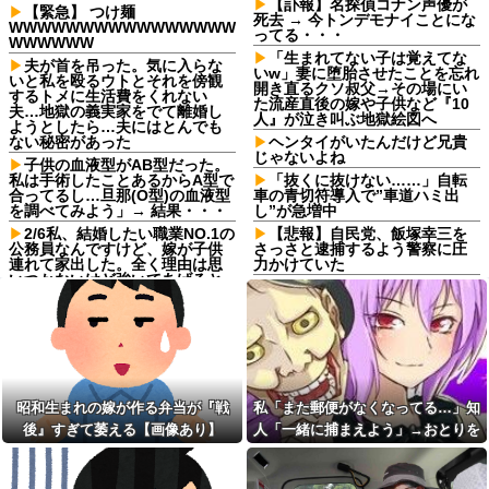
【訃報】名探偵コナン声優が
【緊急】 つけ麺
死去 → 今トンデモナイことにな
WWWWWWWWWWWWWWWW
ってる・・・
WWWWWW
「生まれてない子は覚えてな
夫が首を吊った。気に入らな
いw」妻に堕胎させたことを忘れ
いと私を殴るウトとそれを傍観
開き直るクソ叔父→その場にい
するトメに生活費をくれない
た流産直後の嫁や子供など『10
夫…地獄の義実家をでて離婚し
人』が泣き叫ぶ地獄絵図へ
ようとしたら…夫にはとんでも
ない秘密があった
ヘンタイがいたんだけど兄貴
じゃないよね
子供の血液型がAB型だった。
私は手術したことあるからA型で
「抜くに抜けない……」自転
合ってるし…旦那(O型)の血液型
車の青切符導入で”車道ハミ出
を調べてみよう」→ 結果・・・
し”が急増中
2/6私、結婚したい職業NO.1の
【悲報】自民党、飯塚幸三を
公務員なんですけど、嫁が子供
さっさと逮捕するよう警察に圧
連れて家出した。全く理由は思
力かけていた
いつかないけど強いてあげると
【驚愕】インドネシア、[ドラ
すれば母のせいかもしれない。
えもんが16人発見されるｗｗｗ
嫁のせいでアトピー悪化しそう
ｗｗｗｗｗｗ他
→
冷蔵庫あけたらパイナップル
ミスドで隣の席の女性二人の
があって友人が食ったら、友人
会話が聞こえてきた。その内容
ところのジジイが買ったたくあ
が、旦那と離婚したくてでっち
んだったんだか
上げのDV証拠を...
昭和生まれの嫁が作る弁当が『戦
私「また郵便がなくなってる…」知
従姉の息子の内定が決まらず
よく猫に懐かれる。「猫は人
旦那の会社に口利きを頼めない
後』すぎて萎える【画像あり】
人「一緒に捕まえよう」→おとりを
を見る目があるんだ」と自慢し
かと言うお願い。「一応聞いて
てきたけれど、今日たまたま読
仕掛けたら泥奥がまんまと引っかか
みるけど無理だと思うよ」って
んだ記事であることを目にした
言ったらなぜか返答が上から目
り…
彼氏の「ストーカー」になっ
線