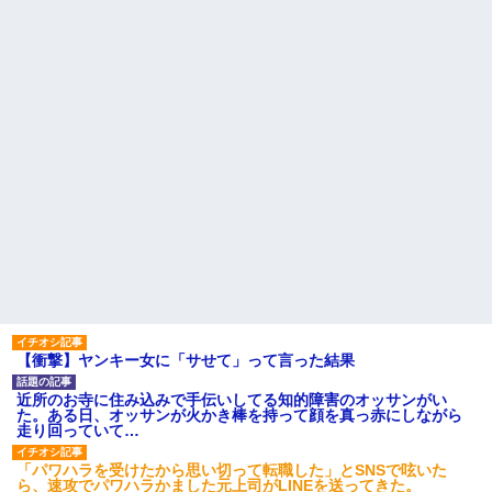
２人・・・
[緊急]ベロベロの女に声をかけて行為してきた結果
私（23）冗談のつもりで上司（27）に胸を揉ませた結果・・・
男だけどリベンジポノレノの被害者になって未だに人生が立ち直
せない
【画像】女の子「お母さん！！私ようやくファッションモデルに
選ばれたの！絶対見に来てね！」→悲しい結果がこれ・・・
13歳娘が元嫁のところから逃げてきた。どう扱ったらいいのかわ
からない
【衝撃】ヤンキー女に「サせて」って言った結果
近所のお寺に住み込みで手伝いしてる知的障害のオッサンがい
デパートの外商『私さんだと名乗る女が、ツケで宝石を買おうと
た。ある日、オッサンが火かき棒を持って顔を真っ赤にしながら
していて…』私「！？」→ 翌日。ママ友たちの様子が微妙におか
走り回っていて…
しくなり・・・
「パワハラを受けたから思い切って転職した」とSNSで呟いた
ら、速攻でパワハラかました元上司がLINEを送ってきた。
彼氏の家に泊まる事になり、ゲームで盛り上がってさぁ寝よう！