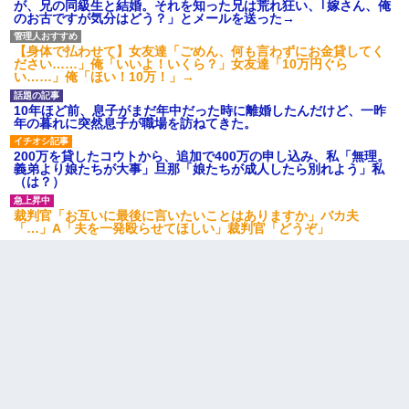
を晒してた。ほとんどがブスという評価の中で二人ほど意外に好
が、兄の同級生と結婚。それを知った兄は荒れ狂い、｢嫁さん、俺
評価で苦々しく思った
のお古ですが気分はどう？」とメールを送った→
【身体で払わせて】女友達「ごめん、何も言わずにお金貸してく
嫁の妹（26歳）がずっとウチに泊まりに来た結果→俺がヤバイｗ
ださい……」俺「いいよ！いくら？」女友達「10万円ぐら
ｗｗｗｗｗｗｗ
い……」俺「ほい！10万！」→
10年ほど前、息子がまだ年中だった時に離婚したんだけど、一昨
「お前の父ちゃんは自宅警備員」とかからかわれたけど、実はと
年の暮れに突然息子が職場を訪ねてきた。
んでもない仕事に就いていた
200万を貸したコウトから、追加で400万の申し込み、私「無理。
義弟より娘たちが大事」旦那「娘たちが成人したら別れよう」私
（は？）
【悲報】姉と入浴中に大きくなってしまった結果ｗｗｗｗｗｗｗ
ｗ
裁判官「お互いに最後に言いたいことはありますか」バカ夫
「…」A「夫を一発殴らせてほしい」裁判官「どうぞ」
【衝撃】職場に入って来た綺麗な新人さんに職場を案内すること
に → 新人「ドンッ！」私「！？」→ 突然、突き飛ばされて左手
の甲を踏みつけられて…
近所のお寺に住み込みで手伝いしてる知的障害のオッサンがい
た。ある日、オッサンが火かき棒を持って顔を真っ赤にしながら
走り回っていて…
朝起きたら嫁がいなかった。俺（嫁も嫁実家も電話に出ない…不
安だ）→ 仕事を早退して帰宅すると、嫁と嫁両親と知らない男が