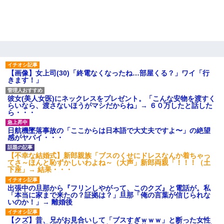
ミスした新人(
)に冗談で「行為させてくれたら許してあげる」
って言ったら・・・
中途採用のAが部長から呼び出された。Aはヘラヘラと部屋に入っ
ていき、1時間後に号泣しながら出てきて…
【唖然】帰宅したら旦那のスポーツカーが消えていた。警察『目
【画像】女上司(30)「終電なくなったね…部屋くる？」ワイ「行
立つし、すぐ見つかるかもしれません』→ 数時間後・・警察『××
きます！」
さんご存じですか？』
彼女(美人女医)にネックレスをプレゼント。「こんな安物を渡すく
らいなら、渡さないほうがマシだからね」→ ６０万したと話した
友人「酒の勢いで女先輩をホテルに連れ込んだｗｗｗｗｗ」俺
ら・・・
「…」
日航機墜落事故の「ここからは日本語で大丈夫ですよ〜」の絶望
感がヤバイ・・・
日航機墜落事故の「ここからは日本語で大丈夫ですよ〜」の絶望
感がヤバイ・・・
【不幸な結婚式】新郎親族「ブスのくせにドレスなんか着ちゃっ
てさ～ほんと恥ずかしいわよね～（大声」新郎両親「！！！（土
下座」→ 結果・・・
嘘をついてフリン旅行へ出かけた嫁→翌日、嫁「ただいま～」旦
那「娘がシんだよ。何度も連絡したのに…」嫁「えっ」→なん
出張中の旦那から『フリンしやがって、このクズ』と電話が。私
と・・・
「本当に家まで来たの？証拠は？」旦那「俺の言葉が信じられな
いのか！」→ 離婚後
旦那の元カノをSNSで探して写真を保存して顔面評価スレで写真
【クズ】昔、兄がお見合いして「ブスすぎｗｗｗ」と断った女性