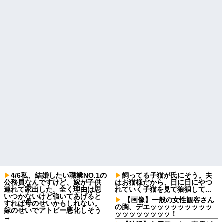
4/6私、結婚したい職業NO.1の
飼ってる子猫が氏にそう。夫
公務員なんですけど、嫁が子供
はお猫様だから、日に日にやつ
連れて家出した。全く理由は思
れていく子猫を見て狼狽して...
いつかないけど強いてあげると
【画像】一般の女性観客さん
すれば母のせいかもしれない。
の胸、デエッッッッッッッッッ
嫁のせいでアトピー悪化しそう
ッッッッッッッッ！
→