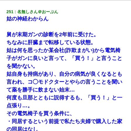
251
名無しさん＠おーぷん
姑の神経わからん
舅が末期ガンの診断を2年前に受けた。
ちなみに肝臓まで転移している状態。
姑は何を思ったか某会社(詐欺まがい)から電気椅
子がガンに良いと言って、「買う！」と言うこと
を聞かない。
姑自身も持病があり、自分の病気が良くなるとも
言われ、コ◯モドクターとやらの言うことを聞い
て薬を勝手に飲まない始末…
何度も旦那とともに説得するも、「買う！」と一
点張り…。
その電気椅子を買う条件に、
・同居するという前提で私たち夫婦で購入した家
の同居はなし