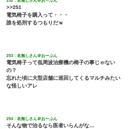
252
名無しさん＠おーぷん
と！」俺「会社にいない？」→次の瞬間、すごい鳥肌が立った
>>251
電気椅子を購入って・・・
妻と同居し始めたときから、よく妻が「どこかで音漏れしてな
い？音楽聞こえる」と言っていて…
誰を処刑するつもりだｗ
「パワハラを受けたから思い切って転職した」とSNSで呟いた
ら、速攻でパワハラかました元上司がLINEを送ってきた。
253
名無しさん＠おーぷん
【考察】兄嫁急死の1年後、兄が引越すというので手伝いに行った
ら下着が入った引き出しの奥にとんでもないモノを見つけた
電気椅子って低周波治療機の椅子の事じゃない
の？
クラスで一人無口で誰とも話さない男子がいた。→修学旅行に来
忘れた頃に大型店舗に巡回してくるマルチみたい
なかったその男子に女子達がお土産を渡した。5分後…
な怪しいアレ
ＤＮＡ検査『血縁関係０％』旦那「やっぱり托卵だったんだ…」
嫁「本当に身に覚えがない」「なにかの間違いだ！取り違え
だ！」→ 嫁「あっ」
結婚生活10ヶ月目で嫁から一方的に「もう冷めた」と離婚切り出
254
名無しさん＠おーぷん
された
そんな物で治るなら医者いらんがな…