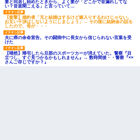
妻と同居し始めたときから、よく妻が「どこかで音漏れしてな
い？音楽聞こえる」と言っていて…
【衝撃】婚約者「兄と結婚はするけど嫁入りするわけじゃない。
お互い干渉はしないようにしましょう」→ その後に結納金の話を
したので、母が・・・
夫に癌の余命宣告。その闘病中に長女から信じられない言葉を受
けた
【唖然】帰宅したら旦那のスポーツカーが消えていた。警察『目
立つし、すぐ見つかるかもしれません』→ 数時間後・・警察『××
さんご存じですか？』