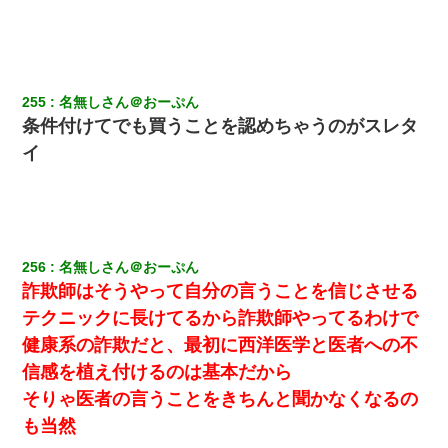
【不幸な結婚式】新郎親族「ブスのくせにドレスなんか着ちゃっ
てさ～ほんと恥ずかしいわよね～（大声」新郎両親「！！！（土
下座」→ 結果・・・
255
名無しさん＠おーぷん
ケーキバイキングにいた単独の50くらいのオッサン、強烈だっ
た。
条件付けてでも買うことを認めちゃうのがスレタ
イ
新卒の女性社員に1年半ストーカーされていた。俺「マジで怖い」
上司「話をしてみる」→女性社員「実は10数年前に…」
10年ほど前、息子がまだ年中だった時に離婚したんだけど、一昨
年の暮れに突然息子が職場を訪ねてきた。
256
名無しさん＠おーぷん
詐欺師はそうやって自分の言うことを信じさせる
兄の新しい嫁がやらかしすぎて辛い。当たり前のように実家や姪
テクニックに長けてるから詐欺師やってるわけで
の幼稚園に来る
健康系の詐欺だと、最初に西洋医学と医者への不
信感を植え付けるのは基本だから
３２歳俺「ずっと好きでした！！付き合って下さい！」 ２５歳
彼女「うん！！絶対幸せになろうね！！！！」 → ７年後ｗｗ
そりゃ医者の言うことをきちんと聞かなくなるの
ｗｗｗ
も当然