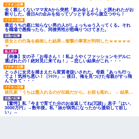
と電気を消すとミシッって音が…彼「ちょっと待ってて」→勢い
よくドアを開けるとなんと…
全く親しくないママ友Aから突然「飲み会しよう」と誘われたがお
断りした。後日Aの企みを知ってゾッとするやら腹立つやら！
ワイアラサー主婦、昨晩久しぶりに夫と致した結果ｗｗｗｗｗ
最近うちの庭に知らない男の人がしょっちゅう入ってくる。それ
を職場で愚痴ったら、同僚男性が怒鳴りつけてきた。
彼女との行為を録画した結果→衝撃の事実が判明したｗｗｗｗｗ
ｗ
【画像】女の子「お母さん！！私ようやくファッションモデルに
選ばれたの！絶対見に来てね！」→悲しい結果がこれ・・・
とっさに女児を捕まえたら変質者扱いされた。母親「あっち行っ
てよ！気持ち悪い！（ｼｯｼｯ」→ 後日、俺を見つけた母親がすっ飛
んできて・・・
彼氏家「うちは墨入れるのが伝統だから。お前も彫れ」 → 結果…
【驚愕】私「今まで育てた分のお金返してね(冗談)」息子「はい、
3000万円」→数年後。私「妹が病気になったから援助して欲し
い」→