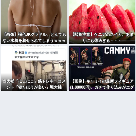
【画像】褐色JKグラドル、とんでも
【閲覧注意】ケニアのスイカ、あま
ない水着を着せられてしまうｗｗｗ
りにも薄過ぎる・・・
wｗｗｗｗｗｗｗｗ
堀大輔「にこにこ」筋トレ中 コメ
【画像】キャミイの最新フィギュア
ント「寝たほうが良い」堀大輔
(1,88000円)、ガチで作り込みがエグ
「！！」筋トレ器具を破壊
すぎる