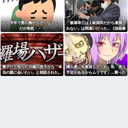
た私。彼氏は病気になり地元に
【驚異】夫の年収1400万の妻
帰ったと聞いていたが彼は品川
がランチに使う金額がこちらで
で通勤していた
すｗｗｗｗｗｗｗｗｗ
店員「レバーは焼いてお召し
いくらでも一人行動できる人
上がりください」俺「大丈夫で
レス半年で妻の胸が小さくなった。
「飯塚幸三は上級国民だから逮捕さ
しょ」→生で食べた瞬間、店員
24歳年収550万ワイ、高級車も
だが突然・・・
れない」は間違いだった…《池袋暴
が血相を変えてきて…
豪邸も買えない人生が確定して
いる事実に咽び泣く
走事故》警視庁幹部が「自民党議
弟が親が隠してた大学入学祝
い金を探し出して使い込んだ。
【腹筋崩壊】見た瞬間吹いた
員」に呼び出されても逮捕を見送っ
そして弟は「自分のお金を使っ
画像を貼っていくスレｗｗｗｗ
た理由
ただけで俺は悪くない」と主張
【修羅場】父の浮気相手がま
して…
さかの男！？私が突き止めた結
寺田心、週6ジム通いで体重
果ｗｗｗｗ
62kg→82kgに 110kgのベンチ
今日から業務報告書の「庶
プレス持ち上げる姿披露
養子だと知った10歳の息子から「本
隣人奥「礼服貸してくれ」私「使う
務」っていう大項目が急に廃止
ハンターハンターにわか「何
されたんだけど意味不明すぎる
当の親に会いたい」と相談された。
予定があるからムリです」→断った
でも切れる刀は具現化できない(ﾆ
社会人1年目の時、下の階に住
正直に答えたら夫婦関係が急変し
途端、とんでもない暴言を吐かれ
ﾁｯ」←これ
んでる40代半ばくらいの独身女
て…
て…
【悲報】パパ活疑惑のおじさ
性に狙われかけた
ん、待ち合わせに写真と違う女
「お食い初めなんて俺になん
が来たので逃げようとするも眼
のメリットがあるの」「そんな
鏡を奪われ可哀想なことになっ
に大変なら育児やめれば？」冗
ているところを激写されてしま
談で言ったのに本気に取られて
う…
離婚を言い渡された
【悲報】女さん、歩行者を轢
彼女と結婚の話をしていた時
いた挙句、道路に倒れてどえら
に言われたことが衝撃だった
いことになってしまうw w w w
w w w
主な税金の成り立ちを調べて
みたよ