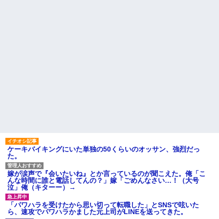
ケーキバイキングにいた単独の50くらいのオッサン、強烈だっ
た。
嫁が涙声で『会いたいね』とか言っているのが聞こえた。俺「こ
んな時間に誰と電話してんの？」嫁「ごめんなさい…！（大号
泣」俺（キターー）→
「パワハラを受けたから思い切って転職した」とSNSで呟いた
ら、速攻でパワハラかました元上司がLINEを送ってきた。