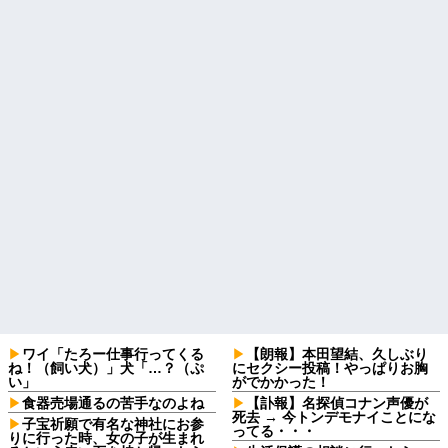
ワイ「たろー仕事行ってくる
【朗報】本田望結、久しぶり
ね！（飼い犬）」犬「…？（ぷ
にセクシー投稿！やっぱりお胸
い」
がでかかった！
食器売場通るの苦手なのよね
【訃報】名探偵コナン声優が
死去 → 今トンデモナイことにな
子宝祈願で有名な神社にお参
ってる・・・
りに行った時、女の子が生まれ