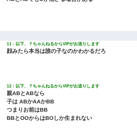
【クズ】昔、兄がお見合いして「ブスすぎｗｗｗ」と断った女性
が、兄の同級生と結婚。それを知った兄は荒れ狂い、｢嫁さん、俺
のお古ですが気分はどう？」とメールを送った→
嫁に不倫されたから嫁と不倫相手に1000万の慰謝料請求した
11
以下、？ちゃんねるからVIPがお送りします
【悲報】嫁がワイのこと嫌いっぽいから単身赴任した結果
顔みたら本当は誰の子なのかわかるだろ
兄の新しい嫁がやらかしすぎて辛い。当たり前のように実家や姪
の幼稚園に来る
彼氏の家に泊まる事になり、ゲームで盛り上がってさぁ寝よう！
と電気を消すとミシッって音が…彼「ちょっと待ってて」→勢い
12
以下、？ちゃんねるからVIPがお送りします
よくドアを開けるとなんと…
親ABとABなら
子は ABかAAかBB
ワイアラサー主婦、昨晩久しぶりに夫と致した結果ｗｗｗｗｗ
つまりお前はBB
BBとOOからはBOしか生まれない
ミスした新人(
)に冗談で「行為させてくれたら許してあげる」
って言ったら・・・