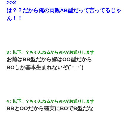
るなんてどういう神経してるの？離婚届を記入して持って来い」
>>2
→笑いが止まらなくなり・・・
は？？だから俺の両親AB型だって言ってるじゃ
ん！！
近所のお寺に住み込みで手伝いしてる知的障害のオッサンがい
た。ある日、オッサンが火かき棒を持って顔を真っ赤にしながら
走り回っていて…
隣室のお婆ちゃん「下階からの異臭に困ってる、今もすっごく臭
い」私「変だなあ～なにも臭わないよ」→ その後。警察『絶対に
3
以下、？ちゃんねるからVIPがお送りします
窓とドアを開けないで』
お前はBB型だから嫁はOO型だから
BOしか基本生まれないぞ(´･_･`)
【衝撃】嫁父の会社に勤続１０年、手取り１４万 → 俺「２２万も
らえる会社から誘われた。転職したい」義父「クビ！（激怒」嫁
「離婚！（激怒」
22歳の頃、父に36歳の男性とお見合いをしてくれと頼まれた。父
の親会社の経営者の息子さんだったので、父も喜んで私の写真を
送ったんだが→
4
以下、？ちゃんねるからVIPがお送りします
BBとOOだから確実にBOでB型だな
アパートのドアに『ハンザイ者！この人はさいあくの人です』と
張り紙が！大家「面倒はごめんだよ」私「はあ」→警察に行き、
見回りで犯人が捕まったが、それが…｜生活｜ヌルポあんてな