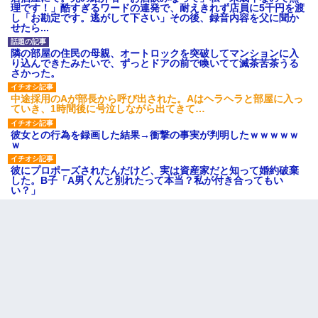
理です！」酷すぎるワードの連発で、耐えきれず店員に5千円を渡
し「お勘定です。逃がして下さい」その後、録音内容を父に聞か
せたら...
隣の部屋の住民の母親、オートロックを突破してマンションに入
り込んできたみたいで、ずっとドアの前で喚いてて滅茶苦茶うる
さかった。
中途採用のAが部長から呼び出された。Aはヘラヘラと部屋に入っ
ていき、1時間後に号泣しながら出てきて…
彼女との行為を録画した結果→衝撃の事実が判明したｗｗｗｗｗ
ｗ
彼にプロポーズされたんだけど、実は資産家だと知って婚約破棄
した。B子「A男くんと別れたって本当？私が付き合ってもい
い？」