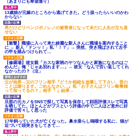
（あまりにも希望通り）
13歳娘が元嫁のところから逃げてきた。どう扱ったらいいのかわ
からない
男だけどリベンジポノレノの被害者になって未だに人生が立ち直
せない
【衝撃】職場に入って来た綺麗な新人さんに職場を案内すること
に → 新人「ドンッ！」私「！？」→ 突然、突き飛ばされて左手
の甲を踏みつけられて…
【修羅場】彼女親「カスな家柄のヤツなんかと家族になるのはご
めんだ」俺「じゃあ別れます…」→ 彼女「なんで言い返してくれ
なかったの？（泣」
父が他界→父のフリン相手『どうか相続を放棄して下さい、昔の
ことは謝ります。ごめんなさい…』私「お子さんはフリン略奪婚
って知ってるの？」相手『 』結果→
旦那の元カノをSNSで探して写真を保存して顔面評価スレで写真
を晒してた。ほとんどがブスという評価の中で二人ほど意外に好
評価で苦々しく思った
17年飼っていた犬が亡くなった。鼻水垂らし嗚咽する私に、猫が
近づいて頭突きをしてきて…