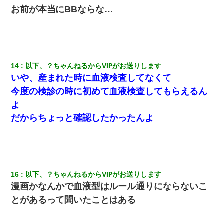
お前が本当にBBならな…
テレワーク上司「会議中はカメラ付けろ！」女社員「え、事前連
絡無しは無理」上司「いいから付けろ！」→
ずっとニートだと思ってた同居の義弟が投資で旦那より稼いでる
とか知らなかった…
14
以下、？ちゃんねるからVIPがお送りします
義兄嫁「娘が大学に入ったら下宿させて」私「しつこい、学校斡
いや、産まれた時に血液検査してなくて
旋のアパートに行け」→ 旦那が義兄に通報したら「志望校を変え
ろ！」とキレて・・・
今度の検診の時に初めて血液検査してもらえるん
よ
高1のとき男に襲われ、不妊の叔母に頼まれて出産。→叔母夫婦が
だからちょっと確認したかったんよ
養子縁組してアメリカに子供を連れ帰った。→9・11で叔母夫婦が
亡くなってしまい…
私『貯金貯まったし、やっと家建てられるね！』夫「実家を二世
帯住宅にした。それに貯金使った」→私『離婚しよう』夫「え
っ」私『使った貯金はあげるから』→すると…
16
以下、？ちゃんねるからVIPがお送りします
漫画かなんかで血液型はルール通りにならないこ
スマホを与えられて、中学卒業する頃にはすっかり女叩きに洗脳
とがあるって聞いたことはある
された弟が、大学進学のために一人暮らししたいと言い出した。