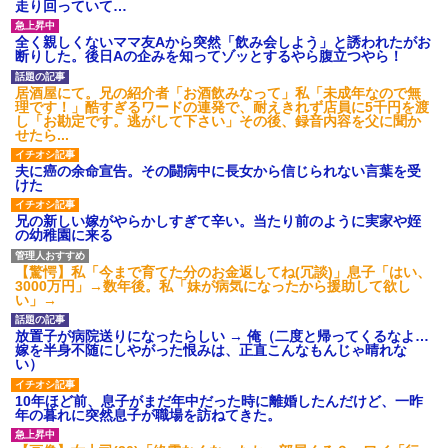
走り回っていて…
全く親しくないママ友Aから突然「飲み会しよう」と誘われたがお
断りした。後日Aの企みを知ってゾッとするやら腹立つやら！
居酒屋にて。兄の紹介者「お酒飲みなって」私「未成年なので無
理です！」酷すぎるワードの連発で、耐えきれず店員に5千円を渡
し「お勘定です。逃がして下さい」その後、録音内容を父に聞か
せたら...
夫に癌の余命宣告。その闘病中に長女から信じられない言葉を受
けた
兄の新しい嫁がやらかしすぎて辛い。当たり前のように実家や姪
の幼稚園に来る
【驚愕】私「今まで育てた分のお金返してね(冗談)」息子「はい、
3000万円」→数年後。私「妹が病気になったから援助して欲し
い」→
放置子が病院送りになったらしい → 俺（二度と帰ってくるなよ…
嫁を半身不随にしやがった恨みは、正直こんなもんじゃ晴れな
い）
10年ほど前、息子がまだ年中だった時に離婚したんだけど、一昨
年の暮れに突然息子が職場を訪ねてきた。