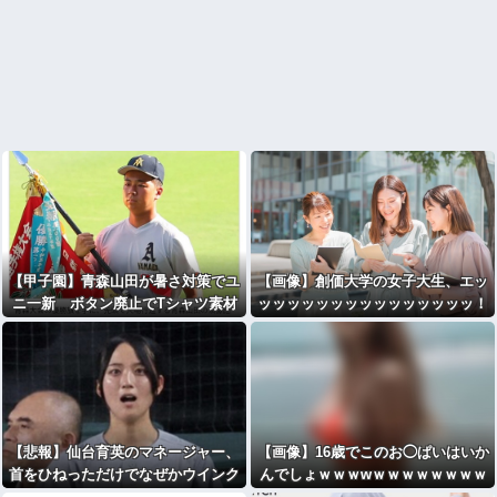
【甲子園】青森山田が暑さ対策でユ
【画像】創価大学の女子大生、エッ
ニ一新 ボタン廃止でTシャツ素材
ッッッッッッッッッッッッッッッ！
ｗｗｗ
【悲報】仙台育英のマネージャー、
【画像】16歳でこのお◯ぱいはいか
首をひねっただけでなぜかウインク
んでしょｗｗｗwｗｗｗｗｗｗｗｗ
したことにされてしまう