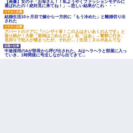
【画像】女の子「お母さん！！私ようやくファッションモデルに
選ばれたの！絶対見に来てね！」→悲しい結果がこれ・・・
結婚生活10ヶ月目で嫁から一方的に「もう冷めた」と離婚切り出
された
アパートのドアに『ハンザイ者！この人はさいあくの人です』と
張り紙が！大家「面倒はごめんだよ」私「はあ」→警察に行き、
見回りで犯人が捕まったが、それが…｜生活｜ヌルポあんてな
中途採用のAが部長から呼び出された。Aはヘラヘラと部屋に入っ
ていき、1時間後に号泣しながら出てきて…