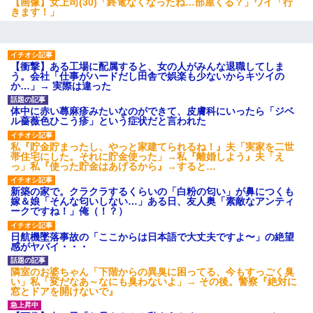
【画像】女上司(30)「終電なくなったね…部屋くる？」ワイ「行
きます！」
【衝撃】ある工場に配属すると、女の人がみんな退職してしま
う。会社「仕事がハードだし田舎で娯楽も少ないからキツイの
か…」→ 実際は違った
体中に赤い蕁麻疹みたいなのができて、皮膚科にいったら「ジベ
ル薔薇色ひこう疹」という症状だと言われた
私『貯金貯まったし、やっと家建てられるね！』夫「実家を二世
帯住宅にした。それに貯金使った」→私『離婚しよう』夫「え
っ」私『使った貯金はあげるから』→すると…
新築の家で。クラクラするくらいの「白粉の匂い」が鼻につくも
嫁＆娘「そんな匂いしない…」ある日、友人奥「素敵なアンティ
ークですね！」俺（！？）
日航機墜落事故の「ここからは日本語で大丈夫ですよ〜」の絶望
感がヤバイ・・・
隣室のお婆ちゃん「下階からの異臭に困ってる、今もすっごく臭
い」私「変だなあ～なにも臭わないよ」→ その後。警察『絶対に
窓とドアを開けないで』