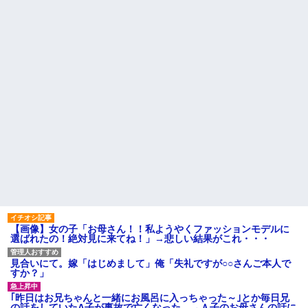
どｗｗｗｗｗｗ
高校３年生の女です。家が嫌
【うわぁ】 都営団地住み、年
いすぎて家を出て現在養護施設
収10万円上げると「大変なこ
で暮らしています
と」になるｗｗｗｗｗｗｗ
主な税金の成り立ちを調べて
ハードオフに売っていた4万
みたよ
4000円のフィギュアがヤバすぎ
るｗｗｗｗｗｗ「こんな高い
の？ｗｗ」「逆に超安い」
私「ちょっと、人の家の金庫
触らないでよ！」キチママ『そ
こに金庫があったから、開けて
みようとしただけ☆』義兄「泥
は出てけ！二度と来るな！」結
果・・・
私「初めて飲む味だけどなん
のお茶？」彼「ちっ！」私「」
【GIF】JSのカンチョーワロ
タ
後続車にクラクションを鳴ら
され彼氏が逆切れ。「何クラク
ション鳴らしてんだ！降りてこ
【画像】女の子「お母さん！！私ようやくファッションモデルに
いよ！」と怒鳴りだし...
選ばれたの！絶対見に来てね！」→悲しい結果がこれ・・・
【衝撃】報酬100万円超の治験
募集がこちらｗｗｗｗｗ(※画像
見合いにて。嫁「はじめまして」俺「失礼ですが○○さんご本人で
あり)
すか？」
【ネット騒然】惨殺されたタ
ワマン頂き女子のこの動画、す
｢昨日はお兄ちゃんと一緒にお風呂に入っちゃった～｣とか毎日兄
げえええええｗｗｗｗｗｗｗｗ
の話をしていたA子が事故で亡くなった。→Ａ子のお母さんの話に