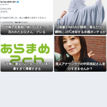
【悲報】思春期の娘に「キモッ」と
【画像】NASAが開発、着るだけで
言われたお父さん、グレる
瞬時に-15℃冷却する冷感ポンチョが
3,980円ｗｗｗｗｗ
【悲報】最近のZの女の子、日本が
美人アナウンサーの中田有紀さん老
暑すぎて薄着すぎる
けすぎませんか？