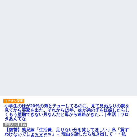
小学生の妹が20代の弟とチューしてるのに、見て見ぬふりの親を
見てから実家を出た。それから15年、妹が弟の子を妊娠したらし
くもう堕胎できない月なんだと母から連絡がきた…｜生活｜ワロ
タあんてな
【復讐】義兄嫁「生活費、足りない分を貸してほしい」私「貸す
わけないでしょｗｗｗｗ」→ 理由を話したら泣き出して・・私