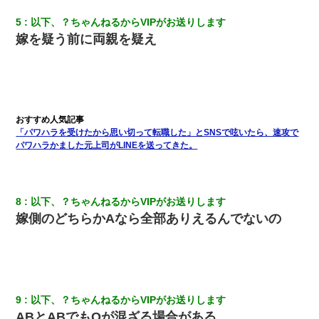
【画像】女上司(30)「終電なくなったね…部屋くる？」ワイ「行
5
以下、？ちゃんねるからVIPがお送りします
きます！」
嫁を疑う前に両親を疑え
[緊急]ベロベロの女に声をかけて行為してきた結果
【衝撃】女友達から行為中に告白されてOKした結果
「パワハラを受けたから思い切って転職した」とSNSで呟いたら、速攻で
彼女(美人女医)にネックレスをプレゼント。「こんな安物を渡すく
パワハラかました元上司がLINEを送ってきた。
らいなら、渡さないほうがマシだからね」→ ６０万したと話した
ら・・・
義兄嫁が義実家で「コロナ陽性だったからこのまま療養させて下
8
以下、？ちゃんねるからVIPがお送りします
さい」と言い出してド修羅場になった
嫁側のどちらかAなら全部ありえるんでないの
【悲報】お風呂で父親と姉が完全に行為してるんだが...
【まぬけ】夫「離婚だ！」私「わかった。で？」夫「慰謝料
だ！」私「いいけど弁護士通して。私も請求する」夫「」
9
以下、？ちゃんねるからVIPがお送りします
ABとABでもOが混ざる場合がある