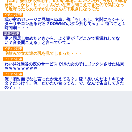
【GJ!】会社から帰宅中、広い駐車場にエンジンかけっ放しの車を
発見。しかも「ヒィ～」みたいな声も聞こえてきたので気になっ
て近寄ったら女の子がおっさんの下敷きになってた
我が家のガレージに見知らぬ車。俺「もしもし、玄関にもシャッ
ターリモコンあるだろ？DOWNのボタン押してｗ」→ 待つこと１
時間弱・・・
妻と同居し始めたときから、よく妻が「どこかで音漏れしてな
い？音楽聞こえる」と言っていて…
宅飲みで女友達の乳を見てしまった・・・
わい(42)渋谷の夜のサービスで19の女の子にゴックンさせた結果
ｗｗｗｗｗｗｗｗ
俺「初対面でなに言ったか覚えてる？」嫁「臭いんだよ！キモオ
タ？だっけ？」俺「だいたい合ってる。で、なんで告白してきた
の？」→