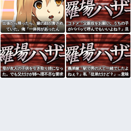
れたんやがこれワイ詰み
を暴露した私。でも旦那が援助
か？？？？？？？
したいと言い出して…ｗｗｗ
警察「違反ですね」俺「一度
娘は幼稚園児で、娘と仲良し
この車から見てくださいよ」→
のお友達には知的障害がありま
見通しの悪い交差点で揉めた結
す そしてこの知的障害のあるお
出張から帰ったら、嫁の顔が青ざめ
コトメ「父親役をお願い。うちの子
果、まさかの展開に…
子さんが、娘を殴るのです 「も
ていた。俺「一体何があったん
がパパって呼んでもいいよね？」旦
うあの子と遊ぶな」と娘に言っ
ミスドで隣の席の女性二人の
てもいいものでしょうか？
だ？」嫁「…」→子供たちに話を聞
那「それは無理」→断った途端に大
会話が聞こえてきた。その内容
が、旦那と離婚したくてでっち
彼の母親と初めて食事した時
くと…
騒ぎになり…
上げのDV証拠を...
に彼母が「私ちゃんは結婚した
ら仕事辞める予定なんですって
アラフィフ正社員の男性が若
ね」と言ってきた
い20代の可愛い女の子以外には
挨拶をしない
【画像】福原遥さん、意外と
あるｗ他
私「もう離婚したい」夫「お
母が友人の子供を引き取り姉になっ
義弟嫁「駅で男の人と一緒でしたよ
前は一生俺のために生きろ」→
「今思えばなんであんなに夢
話し合いになるはずが恐ろしい
中になったんやろ…」と思うコ
た。でも父だけが姉へ理不尽な要求
ねぇ？」私「従弟だけど？」→意味
要求を突き付けられて…
ンテンツ
ばかり押し付けていて…
深な言い方をされてウンザリして…
私「毎日何をしてるんです
【画像】思わず保存したくな
か？」同室の女性「実はね…」
る「笑える画像・最高な画像」
→カーテン越しに聞こえていた
貼っていけｗｗｗｗｗ
声の正体が意外すぎて…
【修羅場】不妊と判明した
休日に甥っ子をアポなし託児
夫、前妻の娘に「実の子じゃな
を押し付けてきた兄嫁！「テレ
い！」と訴えた結果ｗｗｗｗ
ビでも見せといてw」と言うので
33歳くらいから太ったせいか
『Gガンダム』を一気見させた結
加齢で＊が緩んだのかチョビッ
果……甥っ子が重度の中二病...
と漏れるようになった
彼氏が『この車』買おうとし
相手がどんなパイプ持ってい
て私とケンカになってるんだけ
るかも知れないのに…