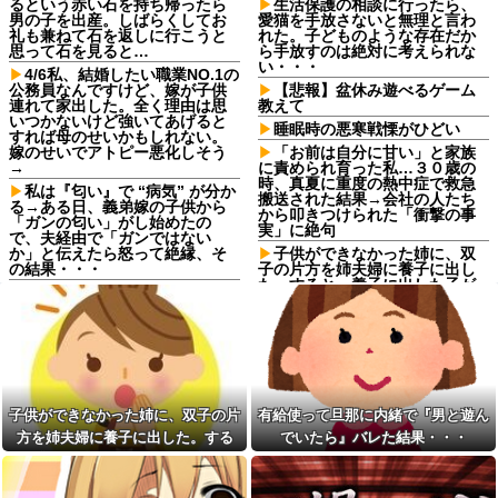
るという赤い石を持ち帰ったら
生活保護の相談に行ったら、
男の子を出産。しばらくしてお
愛猫を手放さないと無理と言わ
礼も兼ねて石を返しに行こうと
れた。子どものような存在だか
思って石を見ると…
ら手放すのは絶対に考えられな
い・・・
4/6私、結婚したい職業NO.1の
公務員なんですけど、嫁が子供
【悲報】盆休み遊べるゲーム
連れて家出した。全く理由は思
教えて
いつかないけど強いてあげると
睡眠時の悪寒戦慄がひどい
すれば母のせいかもしれない。
嫁のせいでアトピー悪化しそう
「お前は自分に甘い」と家族
→
に責められ育った私…３０歳の
時、真夏に重度の熱中症で救急
私は『匂い』で “病気” が分か
搬送された結果→会社の人たち
る→ある日、義弟嫁の子供から
から叩きつけられた「衝撃の事
「ガンの匂い」がし始めたの
実」に絶句
で、夫経由で「ガンではない
か」と伝えたら怒って絶縁、そ
子供ができなかった姉に、双
の結果・・・
子の片方を姉夫婦に養子に出し
た。すると、養子に出した子が
シャウエッセン公式、またこ
すごく礼儀正しくてビックリ
ういうのでいい丼をポスト
「お前は自分に甘い」と家族
ダイアンのじゃない方がユー
に責められ育った私…３０歳の
スケさんになってしまっている
時、真夏に重度の熱中症で救急
という事実←これ
搬送された結果→会社の人たち
女「43億円注文して………キ
から叩きつけられた「衝撃の事
ャンセルっと！」←こいつの目
実」に絶句
子供ができなかった姉に、双子の片
有給使って旦那に内緒で『男と遊ん
的
【悔しい】トメ「嫁子のお父
方を姉夫婦に養子に出した。する
でいたら』バレた結果・・・
【画像】愛知の半グレ、怖す
さんそんなに頑張ってるのにボ
ぎる→御尊顔がこちら…
ーナスが減ったり大変ねぇ」私
と、養子に出した子がすごく礼儀正
の自慢の父をバカにし始めた→
【驚愕】マチアプで会った外
しくてビックリ
国人からまさかの『こう』言わ
【結婚式当日に】義妹の不倫