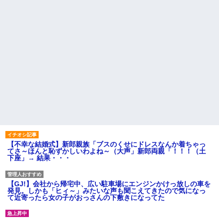
【不幸な結婚式】新郎親族「ブスのくせにドレスなんか着ちゃっ
てさ～ほんと恥ずかしいわよね～（大声」新郎両親「！！！（土
下座」→ 結果・・・
【GJ!】会社から帰宅中、広い駐車場にエンジンかけっ放しの車を
発見。しかも「ヒィ～」みたいな声も聞こえてきたので気になっ
て近寄ったら女の子がおっさんの下敷きになってた