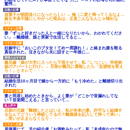
ｗｗｗ
驚愕…
【愕然】白のクラウン俺氏、
高速道路左車線を制限速度で走
放置子が病院送りになったらしい → 俺（二度と帰ってくるなよ…
った結果wwwwwwwwwwww
嫁を半身不随にしやがった恨みは、正直こんなもんじゃ晴れな
百年の恋12-899 食べた量を
い）
張り合ってくる
【悲報】佐藤輝明・・・２軍
妻「ずっと好きだった人と一緒になりたいから、わかれてくださ
でも盛大にやらかす←あまり悲
い」→離婚後、娘と実家で生活してると…
しませないでくれ
妊娠中に「おいこのブタ女！てめー席譲れ！」と絡まれ腹を殴る
真似された。泣きながら夫に話すと一年後に…
義兄嫁「娘が大学に入ったら下宿させて」私「しつこい、学校斡
旋のアパートに行け」→ 旦那が義兄に通報したら「志望校を変え
ろ！」とキレて・・・
結婚生活10ヶ月目で嫁から一方的に「もう冷めた」と離婚切り出
された
妻と同居し始めたときから、よく妻が「どこかで音漏れしてな
い？音楽聞こえる」と言っていて…
旦那の元嫁「離婚したとはいえ、私が本来の妻。許可なく結婚す
るなんてどういう神経してるの？離婚届を記入して持って来い」
→笑いが止まらなくなり・・・
居酒屋にて。兄の紹介者「お酒飲みなって」私「未成年なので無