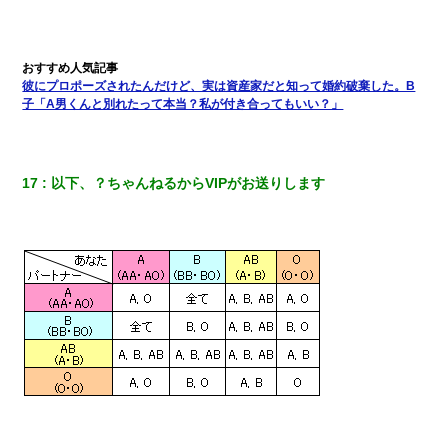
昨日37歳のおばさんと行為したんだけどめちゃくちゃだった
上司「何なの、この書類！！」私「あの‥」上司「今は私が話し
てるの！」私「ですから」上司「黙って聞きなさい！」私「それ
彼にプロポーズされたんだけど、実は資産家だと知って婚約破棄した。B
は」上司「言い訳しない！」→結果ｗｗｗｗｗ
子「A男くんと別れたって本当？私が付き合ってもいい？」
この母親は娘の黒歴史を掘り出さないと死ぬんか？ 死ぬんか？
17
以下、？ちゃんねるからVIPがお送りします
夫に癌の余命宣告。その闘病中に長女から信じられない言葉を受
けた
旦那の元カノをSNSで探して写真を保存して顔面評価スレで写真
を晒してた。ほとんどがブスという評価の中で二人ほど意外に好
評価で苦々しく思った
放置子が病院送りになったらしい → 俺（二度と帰ってくるなよ…
嫁を半身不随にしやがった恨みは、正直こんなもんじゃ晴れな
い）