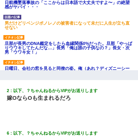
日航機墜落事故の「ここからは日本語で大丈夫ですよ〜」の絶望
感がヤバイ・・・
男だけどリベンジポノレノの被害者になって未だに人生が立ち直
せない
旦那が長男のDNA鑑定をしたら血縁関係0%だった。旦那「やっぱ
りウワキしてたんだな…」長男「俺は誰の子供なの？」長女・次
男「ウワキ女！」
日曜日、会社の窓を見ると同僚の姿。俺（あれ？ディズニーシー
じゃ？）→俺電話「今何してんの？」同僚「シーで並んでるこ
と！」俺「会社にいない？」→次の瞬間、すごい鳥肌が立った
2
以下、？ちゃんねるからVIPがお送りします
妻「ずっと好きだった人と一緒になりたいから、わかれてくださ
嫁OならOも生まれるだろ
い」→離婚後、娘と実家で生活してると…
友人「酒の勢いで女先輩をホテルに連れ込んだｗｗｗｗｗ」俺
「…」
6
以下、？ちゃんねるからVIPがお送りします
旦那の元嫁「離婚したとはいえ、私が本来の妻。許可なく結婚す