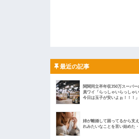
最近の記事
関関同立卒年収350万スーパー
員ワイ「らっしゃいらっしゃ
今日は玉子が安いよぉ！！！
姉が離婚して困ってるから支
れみたいなことを言い始めた