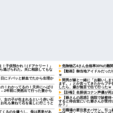
よ！子供預かれ！(ドアケリー！」
危険物乙4さん合格率30%の難
たら逃げられた。夫に相談してもな
【動画】御当地アイドルだった
ｗ
９日にドバッと鮮血でたから生理か
間男が嫁と一緒に「お願いしま
ます。」とか言ってきたからブチ切
たの！わかってるの！天井にへばり
したら、嫁が無言で出て行ったｗ
←2年前に突然出て行った妻から
【訃報】名探偵コナン声優が死去
【爺さんの思惑】病院で診察待
時、女の子が生まれるという赤い石
すると待合室にいた爺さんが受付
てお礼も兼ねて石を返しに行こうと
か？」
元職場の要注意オバサン、引っ
してくるのを嫌うし、母は悪意があ