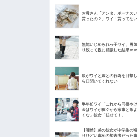
お母さん「アンタ、ボーナス
貰ったの？」ワイ「貰ってな
無能いじめられっ子ワイ、勇
り絞って親に相談した結果ｗ
娘がワイと嫁との行為を目撃
ら口聞いてくれない
半年前ワイ「これから同棲や
金はワイが稼ぐから家事と飯
くな」彼女「任せて！」
【唖然】弟の彼女が中学生の
りひどい虐めの加害者だった