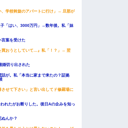
、学校斡旋のアパートに行け」→ 旦那が
・
子「はい、3000万円」→数年後。私「妹
い言葉を受けた
買おうとしていて…』私「！？」→ 翌
離婚切り出された
電話が。私「本当に家まで来たの？証拠
後
養させて下さい」と言い出してド修羅場に
誘われたがお断りした。後日Aの企みを知っ
死ぬんか？