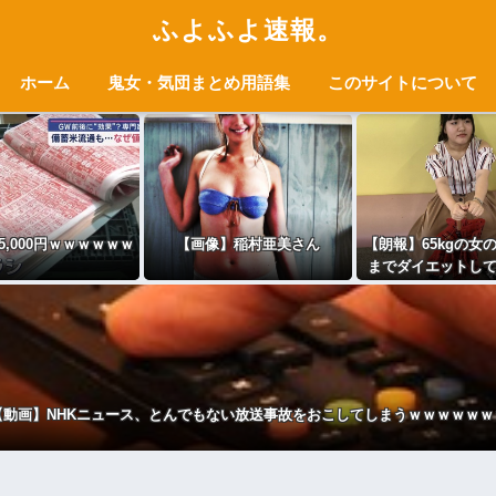
ふよふよ速報。
ホーム
鬼女・気団まとめ用語集
このサイトについて
g5,000円ｗｗｗｗｗｗ
【画像】稲村亜美さん
【朗報】65kgの女の
までダイエットし
人になる
【動画】NHKニュース、とんでもない放送事故をおこしてしまうｗｗｗｗｗｗ