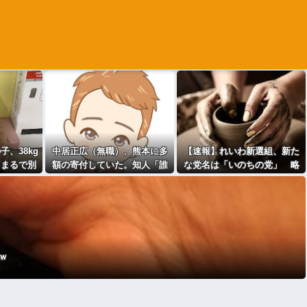
子、38kg
中居正広（無職）、熊本に多
【速報】れいわ新選組、新た
てまるで別
額の寄付していた。知人「誰
な党名は「いのちの党」 略
にも知られなくてもいい、と
称は「いのち」 [135853815]
公表してない」
ｗ