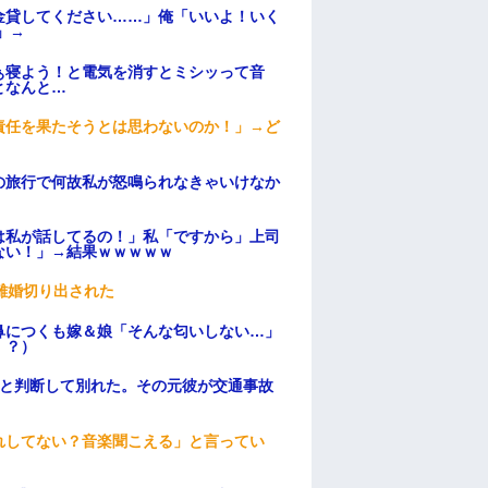
金貸してください……」俺「いいよ！いく
」→
ぁ寝よう！と電気を消すとミシッって音
となんと…
責任を果たそうとは思わないのか！」→ど
の旅行で何故私が怒鳴られなきゃいけなか
は私が話してるの！」私「ですから」上司
ない！」→結果ｗｗｗｗｗ
離婚切り出された
鼻につくも嫁＆娘「そんな匂いしない…」
！？）
わと判断して別れた。その元彼が交通事故
れしてない？音楽聞こえる」と言ってい