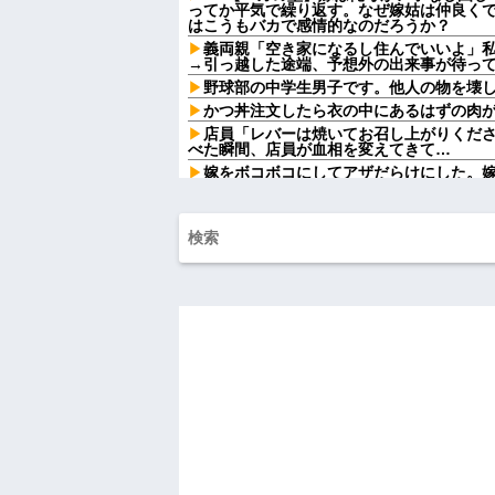
ってか平気で繰り返す。なぜ嫁姑は仲良く
はこうもバカで感情的なのだろうか？
義両親「空き家になるし住んでいいよ」
→引っ越した途端、予想外の出来事が待っ
野球部の中学生男子です。他人の物を壊
かつ丼注文したら衣の中にあるはずの肉
店員「レバーは焼いてお召し上がりくだ
べた瞬間、店員が血相を変えてきて…
嫁をボコボコにしてアザだらけにした。
たい」→暴力を振るった俺に妻が突き付け
岡田斗司夫「人間の本音としてブサイク
どうとるんだ」
【衝撃】浅田真央ちゃんの婚活条件がこ
w w w w w w w
カフェで長時間パソコン弄っている奴の
劇場版映画ちいかわTHE MOVIE、明日
ｗｗｗｗｗｗｗｗｗ
【悲報】同性愛者女さん「女と付き合う
てんの？」←コレは同意せざるおえないと
【復讐】 絶対に「植えてはいけない植物
見に行くと…「！？」衝撃の光景が・・・
トメ「この子は義実家の顔じゃない！嫁
「DNA鑑定します？」義妹旦那「もちろん
姉「下着に違和感がある！イタズラした
が寝ている間にイタズラしたと勘違いされ