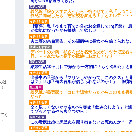
司がLINEを送ってきた。
義兄嫁「娘が大学に入ったら下宿させて」私「しつこい
義兄に通報したら「志望校を変えろ！」とキレて・・
【驚愕】私「今まで育てた分のお金返してね(冗談)」息
が病気になったから援助して欲しい」→
夫に癌の余命宣告。その闘病中に長女から信じられな
デパートの外商『私さんだと名乗る女が、ツケで宝石を
日。ママ友たちの様子が微妙におかしくなり・・・
結婚生活10ヶ月目で嫁から一方的に「もう冷めた」と
出張中の旦那から『フリンしやがって、このクズ』と
は？」旦那「俺の言葉が信じられないのか！」→ 離婚
の社
い！！
義兄嫁が義実家で「コロナ陽性だったからこのまま療
」
なった
全く親しくないママ友Aから突然「飲み会しよう」と
てゾッとするやら腹立つやら！
えてく
・・・
この母親は娘の黒歴史を掘り出さないと死ぬんか？ 