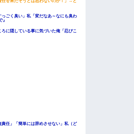
責任を果たそうとは思わないのか！」→ど
すっごく臭い」私「変だなあ～なにも臭わ
で』
ころに隠している事に気づいた俺「忍びこ
無責任」「簡単には辞めさせない」私（ど