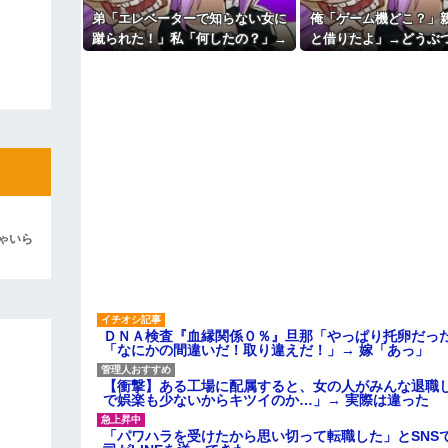
こと。女は許されない」
ィギュアがヤバすぎるｗｗｗｗｗｗ
弟「エレベーターで知らない女に
俺「ゲーム機どこ？」
【切実】夫に無理と言われた私
蹴られた！」私「何したの？」→
と借りたよ」→どうぶ
よ！」キチママ『そこに金庫があっ
主な税金の成り立ちを調べてみ
「泥は出てけ！二度と来るな！」結
事情を聞いた家族全員が「それは
いた瞬間、村が大変な
自業自得」と呆れてしまい…
ていて…
彼「ちっ！」私「」
逆切れ。「何クラクション鳴らして
らｗｗｗｗｗ(※画像あり)
女子のこの動画、すげえええええｗ
車線を制限速度で走った結果
ゃいら
くる
やらかす←あまり悲しませないでく
ＤＮＡ検査『血縁関係０％』旦那「やっぱり托卵だっ
「なにかの間違いだ！取り違えだ！」→ 嫁「あっ」
【衝撃】ある工場に配属すると、女の人がみんな退職
で娯楽も少ないからキツイのか…」→ 実際は違った
「パワハラを受けたから思い切って転職した」とSNS