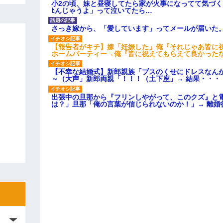
小2の頃、妹と昼寝してたら家が火事になってて気づく
ﾋんじゃうよ」って泣いてたら…
さっき嫁から、「愛しています」ってメールが届いた
【報告者がキチ】嫁「妊娠した」俺『それじゃあ皆に
ホームパーティー→俺『皆に祝えてもらえて良かった
【不幸な結婚式】新郎親族「ブスのくせにドレスなん
～（大声」新郎両親「！！！（土下座」→ 結果・・・
出張中の旦那から『フリンしやがって、このクズ』と
は？」旦那「俺の言葉が信じられないのか！」→ 離婚