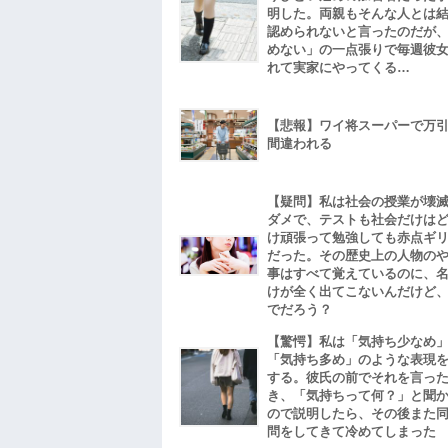
明した。両親もそんな人とは
認められないと言ったのだが
めない」の一点張りで毎週彼
れて実家にやってくる…
【悲報】ワイ将スーパーで万
間違われる
【疑問】私は社会の授業が壊
ダメで、テストも社会だけは
け頑張って勉強しても赤点ギ
だった。その歴史上の人物の
事はすべて覚えているのに、
けが全く出てこないんだけど
でだろう？
【驚愕】私は「気持ち少なめ
「気持ち多め」のような表現
する。彼氏の前でそれを言っ
き、「気持ちって何？」と聞
ので説明したら、その後また
問をしてきて冷めてしまった