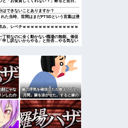
つと「お金貸してくれない？」断ると翌日、
分はできないことありますか？
された当時、世間はまだPTSDという言葉は浸
飲み、レベチｗｗｗｗｗｗｗｗｗｗｗｗｗｗ
一丁前なのに全く動かない職場の無能、催促
「申し訳ないからやる」と拒否…やる気ない
レをやれ！DNA鑑定の決定的な一言がこれ
、「〜とか〜」「〜とか考えて〜」と何度も
ぎりにしてくれた。わずかにビオレ薬用ハン
ここもダメだったらもう食べていけないんで
の顔じゃな
嫁の浮気を確信したが敢えて「1ヶ
懲役 江別大学生殺人事件、19歳で取り返しの
リンしたの
月間」嫁を泳がせた。すると嫁の
を呪ってくる！
ます？」義
不倫がトンデモないことに...
それを兄嫁がご近所さんに売ってた。私「お
」→結果…
行ってる」私「？配達？」姪「それ言っちゃ
しなきゃいけないのが苦痛。私「貴方は私の
していいはず」夫「それは男だから許される