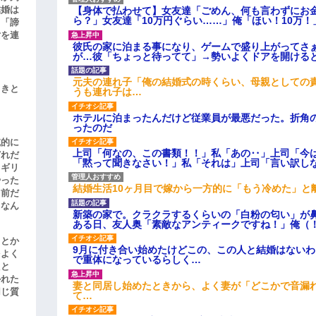
結婚は
【身体で払わせて】女友達「ごめん、何も言わずにお
ら？」女友達「10万円ぐらい……」俺「ほい！10万！
、「諦
女を連
彼氏の家に泊まる事になり、ゲームで盛り上がってさ
が…彼「ちょっと待ってて」→勢いよくドアを開ける
元夫の連れ子「俺の結婚式の時くらい、母親としての
引きと
うも連れ子は…
ホテルに泊まったんだけど従業員が最悪だった。折角
ったのだ
滅的に
上司「何なの、この書類！！」私「あの‥」上司「今
どれだ
「黙って聞きなさい！」私「それは」上司「言い訳し
リギリ
やった
結婚生活10ヶ月目で嫁から一方的に「もう冷めた」と
名前だ
、なん
新築の家で。クラクラするくらいの「白粉の匂い」が
ある日、友人奥「素敵なアンティークですね！」俺（
」とか
9月に付き合い始めたけどこの、この人と結婚はない
をよく
で重体になっているらしく…
たと
かれた
妻と同居し始めたときから、よく妻が「どこかで音漏
同じ質
て…