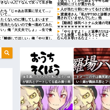
で送って！」から始まり半年も経
できないんだ？なんで女って生き物
玄関前にゴミが置かれる
人が当たり前にやってるけど自
私たち「じゃあお言葉に甘えて…」
ていて…
渡邊渚さん「私がPTSDと診断
透されていませんでした」他
したくないのに壊してしまいます
【動画】移民ベトナム女達の宅
が見当たらないので食べ進めてみた
ｗｗｗｗｗｗｗｗｗｗ
さい」俺「大丈夫でしょ」→生で食
「やりますよ！」と返事だけは
しても放置→引き取ろうとすると
嫁「離婚してほしい」俺「やり直し
なら引き受けるなよ・・・
た再構築の条件とは…
【驚愕の真実】浮気されたらコ
を見たら不愉快になる。この責任を
wwww
先生から電話があったんだけど
ちら←むしろコレは普通じゃね？w
言ってたのが耳に残ってしまった
釣りに行く息子がご飯全部おに
正体
ドソープの匂いがする
興行収入1兆円突破が確実にｗｗｗｗ
パートの面接で号泣しながら「
す」って熱弁してた人がいた
保育園のママさんが私の双子の妹
トメ「この子は義実家
の地獄すぎる、男はどうやって耐え
【衝撃】川口被告(19)に無期
話題に
つかない代償を背負うことに
が彼氏とデートしてる盗み撮り画
い！嫁が義妹旦那とフ
」を小学校に植えた→20年経って
サンダースが！サンダースが私
像を見せて「あとはわかるよね？
よ！」私「DNA鑑定し
とりあえず5万を家に持ってきて」
母が兄一家にお米を送ってる。
妹旦那「もちろんです
が義妹旦那とフリンしたのよ！」私
母さんいる？」甥「お米の配達に
と脅してきた
です」→結果…
ダメなんだよ！」ガチャ
でしょ！？」俺「してないよ」←姉
盆正月に夫の実家に長時間滞在
ているのだが・・・
実家を早々に退散する。私もそう