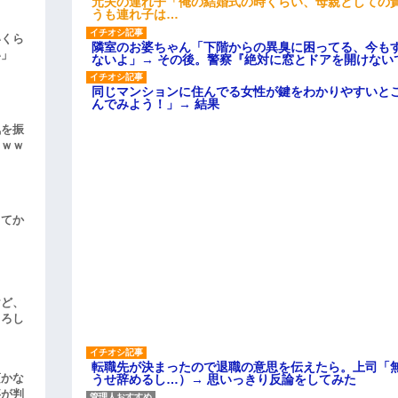
元夫の連れ子「俺の結婚式の時くらい、母親としての
うも連れ子は…
いくら
隣室のお婆ちゃん「下階からの異臭に困ってる、今も
い」
ないよ」→ その後。警察『絶対に窓とドアを開けない
同じマンションに住んでる女性が鍵をわかりやすいと
んでみよう！」→ 結果
気を振
ｗｗｗ
してか
けど、
よろし
転職先が決まったので退職の意思を伝えたら。上司「
頃かな
うせ辞めるし…）→ 思いっきり反論をしてみた
事が判