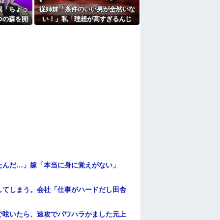
親「ちょっ
従姉妹「条件のいい男が全然いな
の7年の無視生活、その理由がコレｗｗｗ
つの森を開
い！」私「理想が高すぎるんじ
たよ
ことになっ
ゃ…？」→婚活の愚痴を聞き続け
た結果…
たんだ…」嫁「本当に身に覚えがない」
してしまう。会社「仕事がハードだし田舎
で呟いたら、速攻でパワハラかました元上