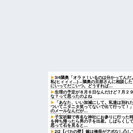
3/4隣奥「オラァ！いるのは分かってんだ
私(ヒィィィ…)→隣奥の旦那さんに相談し
にいってだこいつ。どうすれば…
生理の予定が８月６日なんだけど７月２
な？って思ったのよね
「あなた、いい加減にして。私達は別れ
ついてニタニタ笑ってないで出て行って！」
のメールなんだが…
子宝祈願で有名な神社にお参りに行った
を持ち帰ったら男の子を出産。しばらくし
思って石を見ると…
2/2【バカの壁】嫁は俺母がアポなし凸