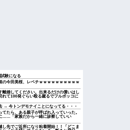
関試験になる
頃の今田美桜、レベチｗｗｗｗｗｗｗｗｗｗ
す離婚してください。出来るだけの償いはし
れて100発ぐらい殴る蹴るでフルボッコに
 → 今トンデモナイことになってる・・・
ってたら、ある親子が呼ばれ入っていった。
に……「家族だから一緒に診察していい
越し先でご近所になり粘着開始！！「どこま