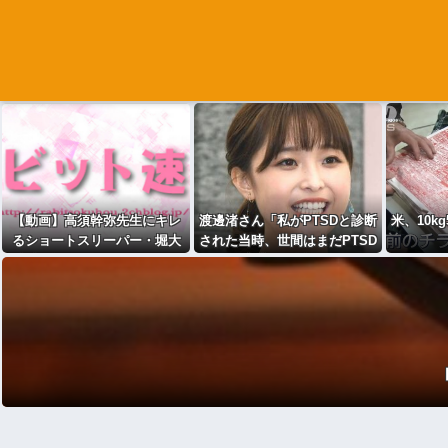
【動画】高須幹弥先生にキレ
渡邊渚さん「私がPTSDと診断
米、10k
るショートスリーパー・堀大
された当時、世間はまだPTSD
輔氏が怖いと話題にｗｗｗｗ
という言葉は浸透されていま
ｗｗｗｗｗｗｗ
せんでした」