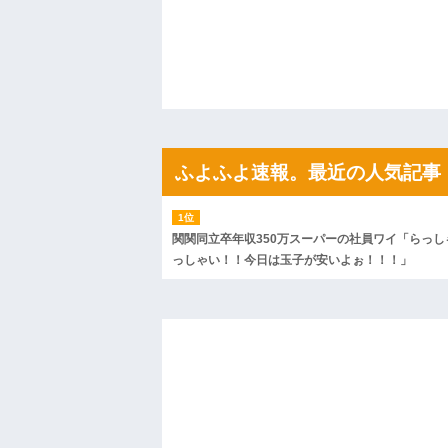
ハードオフに売っていた4万4000円のフ
「こんな高いの？ｗｗ」「逆に超安い」
私「ちょっと、人の家の金庫触らないで
たから、開けてみようとしただけ☆』義兄
果・・・
私「初めて飲む味だけどなんのお茶？」
【GIF】JSのカンチョーワロタ
後続車にクラクションを鳴らされ彼氏が
んだ！降りてこいよ！」と怒鳴りだし...
ふよふよ速報。最近の人気記事
【衝撃】報酬100万円超の治験募集がこち
【ネット騒然】惨殺されたタワマン頂き
ｗｗｗｗｗｗｗｗｗｗ
【愕然】白のクラウン俺氏、高速道路左
wwwwwwwwwwww
関関同立卒年収350万スーパーの社員ワイ「らっし
百年の恋12-899 食べた量を張り合って
っしゃい！！今日は玉子が安いよぉ！！！」
【悲報】佐藤輝明・・・２軍でも盛大に
れ