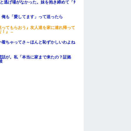
と逃げ場がなかった。妹を抱き締めて「ﾀ
。俺も「愛してます」って送ったら
祝ってもらおう』友人達を家に連れ帰って
な！』→
か着ちゃってさ～ほんと恥ずかしいわよね
電話が。私「本当に家まで来たの？証拠
後