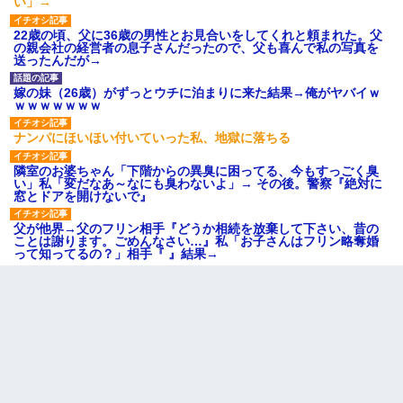
い」→
22歳の頃、父に36歳の男性とお見合いをしてくれと頼まれた。父
の親会社の経営者の息子さんだったので、父も喜んで私の写真を
送ったんだが→
嫁の妹（26歳）がずっとウチに泊まりに来た結果→俺がヤバイｗ
ｗｗｗｗｗｗｗ
ナンパにほいほい付いていった私、地獄に落ちる
隣室のお婆ちゃん「下階からの異臭に困ってる、今もすっごく臭
い」私「変だなあ～なにも臭わないよ」→ その後。警察『絶対に
窓とドアを開けないで』
父が他界→父のフリン相手『どうか相続を放棄して下さい、昔の
ことは謝ります。ごめんなさい…』私「お子さんはフリン略奪婚
って知ってるの？」相手『 』結果→