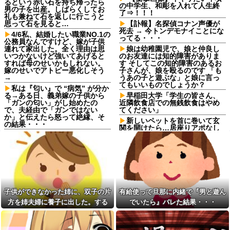
るという赤い石を持ち帰ったら
の中学生、和彫を入れて人生終
男の子を出産。しばらくしてお
了⇒！！！
礼も兼ねて石を返しに行こうと
思って石を見ると…
【訃報】名探偵コナン声優が
死去 → 今トンデモナイことにな
4/6私、結婚したい職業NO.1の
ってる・・・
公務員なんですけど、嫁が子供
連れて家出した。全く理由は思
娘は幼稚園児で、娘と仲良し
いつかないけど強いてあげると
のお友達には知的障害がありま
すれば母のせいかもしれない。
す そしてこの知的障害のあるお
嫁のせいでアトピー悪化しそう
子さんが、娘を殴るのです 「も
→
うあの子と遊ぶな」と娘に言っ
てもいいものでしょうか？
私は『匂い』で “病気” が分か
る→ある日、義弟嫁の子供から
早稲田大学「学生の皆さん、
「ガンの匂い」がし始めたの
近隣飲食店での無銭飲食はやめ
で、夫経由で「ガンではない
てください」
か」と伝えたら怒って絶縁、そ
新しいペットを首に巻いて玄
の結果・・・
関を開けたら…居座りアポなし
休日に甥っ子をアポなし託児
トメと鉢合わせ！絶叫して20秒
を押し付けてきた兄嫁！「テレ
で逃亡したトメ「捨てないと二
ビでも見せといてw」と言うので
度と行ってあげない！」←もう
『Gガンダム』を一気見させた結
来なくて大丈夫ですｗ
果……甥っ子が重度の中二病...
親父が自転車で事故った。そ
注文住宅を建てたんだけど、
の時コケた親父が荷物で腹を突
２年近く待たされた挙げ句、追
いて胃袋が切れ、5時間を超える
加費用1400万請求された。流石
手術をすることに。手術は修羅
子供ができなかった姉に、双子の片
有給使って旦那に内緒で『男と遊ん
におかしいよね？
場だったが無事終了……と思っ
方を姉夫婦に養子に出した。する
でいたら』バレた結果・・・
たら→
義弟夫婦「家では関西弁しか
と、養子に出した子がすごく礼儀正
話させない！」私「そこまで徹
旦那が知らない間に夜の店行
底するの？」→その教育方針が
ってた。私「なんで黙って行っ
しくてビックリ
思わぬ結果を招いて…
たの？」旦那「暴力したら犯罪