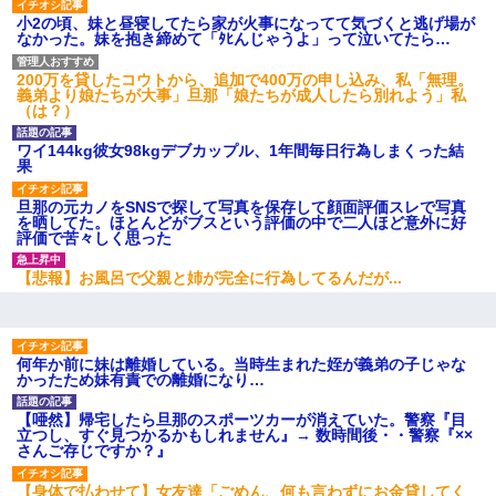
近所のお寺に住み込みで手伝いしてる知的障害のオッサンがい
た。ある日、オッサンが火かき棒を持って顔を真っ赤にしながら
小2の頃、妹と昼寝してたら家が火事になってて気づくと逃げ場が
走り回っていて…
なかった。妹を抱き締めて「ﾀﾋんじゃうよ」って泣いてたら…
200万を貸したコウトから、追加で400万の申し込み、私「無理。
父親がくも膜下出血で突然ﾀﾋ。→母の貯金が0なことが判明。→母
義弟より娘たちが大事」旦那「娘たちが成人したら別れよう」私
「私を家に置いてほしい、どうか見捨てないで(土下座」俺・嫁
（は？）
「…」
ワイ144kg彼女98kgデブカップル、1年間毎日行為しまくった結
果
【驚愕】私「今まで育てた分のお金返してね(冗談)」息子「はい、
3000万円」→数年後。私「妹が病気になったから援助して欲し
旦那の元カノをSNSで探して写真を保存して顔面評価スレで写真
い」→
を晒してた。ほとんどがブスという評価の中で二人ほど意外に好
評価で苦々しく思った
「お前の父ちゃんは自宅警備員」とかからかわれたけど、実はと
【悲報】お風呂で父親と姉が完全に行為してるんだが...
んでもない仕事に就いていた
彼女との行為を録画した結果→衝撃の事実が判明したｗｗｗｗｗ
ｗ
何年か前に妹は離婚している。当時生まれた姪が義弟の子じゃな
かったため妹有責での離婚になり…
小学生の息子が急に様子がおかしくなった。私「理由を聞いても
【唖然】帰宅したら旦那のスポーツカーが消えていた。警察『目
『わかんない！』って怒鳴り付けてくるし、困っってる」旦那
立つし、すぐ見つかるかもしれません』→ 数時間後・・警察『××
「話してみるよ」→ 後日・・・
さんご存じですか？』
【身体で払わせて】女友達「ごめん、何も言わずにお金貸してく