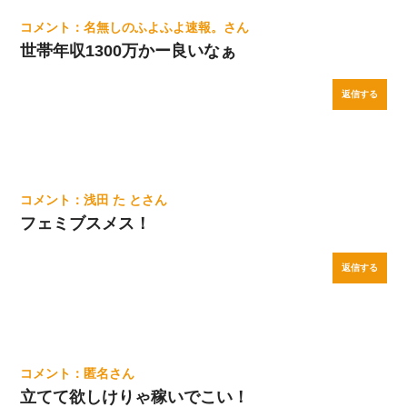
名無しのふよふよ速報。
世帯年収1300万かー良いなぁ
返信する
浅田 た と
フェミブスメス！
返信する
匿名
立てて欲しけりゃ稼いでこい！