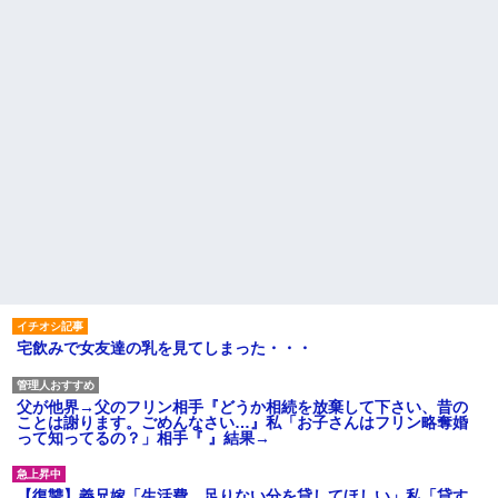
宅飲みで女友達の乳を見てしまった・・・
父が他界→父のフリン相手『どうか相続を放棄して下さい、昔の
ことは謝ります。ごめんなさい…』私「お子さんはフリン略奪婚
って知ってるの？」相手『 』結果→
【復讐】義兄嫁「生活費、足りない分を貸してほしい」私「貸す