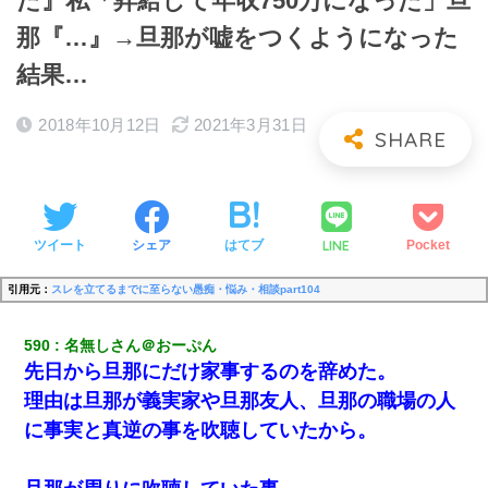
た』私「昇給して年収750万になった」旦
那『…』→旦那が嘘をつくようになった
結果…
2018年10月12日
2021年3月31日
LINE
ツイート
シェア
はてブ
Pocket
引用元：
スレを立てるまでに至らない愚痴・悩み・相談part104
590
名無しさん＠おーぷん
先日から旦那にだけ家事するのを辞めた。
理由は旦那が義実家や旦那友人、旦那の職場の人
に事実と真逆の事を吹聴していたから。