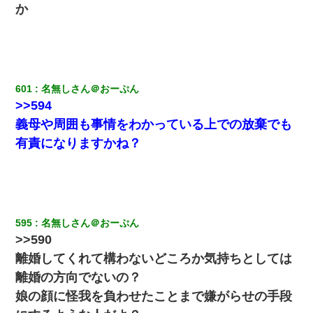
か
リしてた
隣の部屋の住民の母親、オートロックを突破してマンションに入
り込んできたみたいで、ずっとドアの前で喚いてて滅茶苦茶うる
さかった。
601
名無しさん＠おーぷん
彼にプロポーズされたんだけど、実は資産家だと知って婚約破棄
>>594
した。B子「A男くんと別れたって本当？私が付き合ってもい
い？」
義母や周囲も事情をわかっている上での放棄でも
有責になりますかね？
童貞俺、宅飲みした女友達2人を家に泊めた結果ｗｗｗｗｗｗ
３２歳俺「ずっと好きでした！！付き合って下さい！」 ２５歳
彼女「うん！！絶対幸せになろうね！！！！」 → ７年後ｗｗ
ｗｗｗ
595
名無しさん＠おーぷん
>>590
彼氏家「うちは墨入れるのが伝統だから。お前も彫れ」 → 結果…
離婚してくれて構わないどころか気持ちとしては
離婚の方向でないの？
私が遺産を相続。→それを知った義両親が「旅行代金を出せ！」
娘の顔に怪我を負わせたことまで嫌がらせの手段
「リフォーム費用を負担しろ！」「金の管理は私達がする！」と
浅ましくも集りにきた。