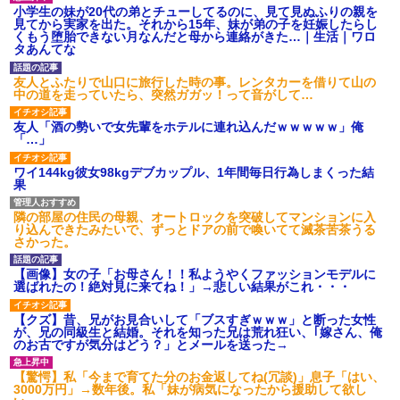
小学生の妹が20代の弟とチューしてるのに、見て見ぬふりの親を
【ネット騒然】惨殺されたタ
見てから実家を出た。それから15年、妹が弟の子を妊娠したらし
ワマン頂き女子のこの動画、す
くもう堕胎できない月なんだと母から連絡がきた…｜生活｜ワロ
げえええええｗｗｗｗｗｗｗｗ
タあんてな
ｗｗｗ
【愕然】白のクラウン俺氏、
友人とふたりで山口に旅行した時の事。レンタカーを借りて山の
高速道路左車線を制限速度で走
中の道を走っていたら、突然ガガッ！って音がして…
った結果wwwwwwwwwwww
百年の恋12-899 食べた量を
友人「酒の勢いで女先輩をホテルに連れ込んだｗｗｗｗｗ」俺
張り合ってくる
「…」
【悲報】佐藤輝明・・・２軍
でも盛大にやらかす←あまり悲
ワイ144kg彼女98kgデブカップル、1年間毎日行為しまくった結
しませないでくれ
果
隣の部屋の住民の母親、オートロックを突破してマンションに入
り込んできたみたいで、ずっとドアの前で喚いてて滅茶苦茶うる
さかった。
【画像】女の子「お母さん！！私ようやくファッションモデルに
選ばれたの！絶対見に来てね！」→悲しい結果がこれ・・・
【クズ】昔、兄がお見合いして「ブスすぎｗｗｗ」と断った女性
が、兄の同級生と結婚。それを知った兄は荒れ狂い、｢嫁さん、俺
のお古ですが気分はどう？」とメールを送った→
【驚愕】私「今まで育てた分のお金返してね(冗談)」息子「はい、
3000万円」→数年後。私「妹が病気になったから援助して欲し