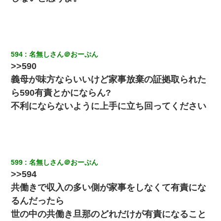
婚活パーティーでよく会う美女がいた。こんな完璧な容姿を持っ
てしても結婚て難しいんだなぁ…と思ってた
旦那の元嫁「離婚したとはいえ、私が本来の妻。許可なく結婚す
るなんてどういう神経してるの？離婚届を記入して持って来い」
→笑いが止まらなくなり・・・
594
名無しさん＠おーぷん
>>590
上司「何なの、この書類！！」私「あの‥」上司「今は私が話し
義母が味方ならいいけど家事放棄の証拠取られた
てるの！」私「ですから」上司「黙って聞きなさい！」私「それ
は」上司「言い訳しない！」→結果ｗｗｗｗｗ
ら590有責とかにならん?
不利にならないように上手に立ち回ってください
ナンパにほいほい付いていった私、地獄に落ちる
旦那の元カノをSNSで探して写真を保存して顔面評価スレで写真
を晒してた。ほとんどがブスという評価の中で二人ほど意外に好
評価で苦々しく思った
599
名無しさん＠おーぷん
>>594
【報告者がキチ】嫁「妊娠した」俺『それじゃあ皆に祝ってもら
共働きで収入の多い側が家事をしなくて有責にな
おう』友人達を家に連れ帰ってホームパーティー→俺『皆に祝え
てもらえて良かったな！』→
るんだったら
世の中の共働き旦那のどれだけが有責になること
今日夫の実家に泊ったんだけど、朝起きたら股間がなんかモッコ