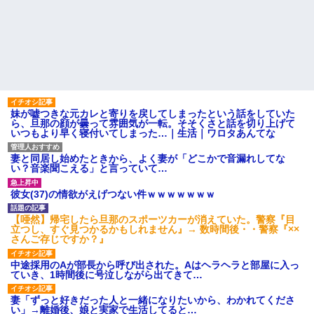
妹が嘘つきな元カレと寄りを戻してしまったという話をしていた
ら、旦那の顔が曇って雰囲気が一転。そそくさと話を切り上げて
いつもより早く寝付いてしまった…｜生活｜ワロタあんてな
妻と同居し始めたときから、よく妻が「どこかで音漏れしてな
い？音楽聞こえる」と言っていて…
彼女(37)の情欲がえげつない件ｗｗｗｗｗｗｗ
【唖然】帰宅したら旦那のスポーツカーが消えていた。警察『目
立つし、すぐ見つかるかもしれません』→ 数時間後・・警察『××
さんご存じですか？』
中途採用のAが部長から呼び出された。Aはヘラヘラと部屋に入っ
ていき、1時間後に号泣しながら出てきて…
妻「ずっと好きだった人と一緒になりたいから、わかれてくださ
い」→離婚後、娘と実家で生活してると…