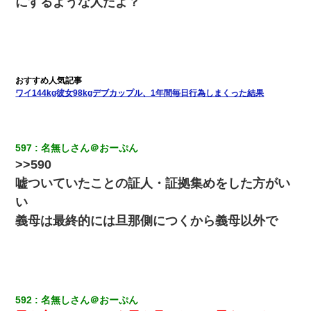
にするような人だよ？
嫁が涙声で『会いたいね』とか言っているのが聞こえた。俺「こ
んな時間に誰と電話してんの？」嫁「ごめんなさい…！（大号
泣」俺（キターー）→
友人とふたりで山口に旅行した時の事。レンタカーを借りて山の
ワイ144kg彼女98kgデブカップル、1年間毎日行為しまくった結果
中の道を走っていたら、突然ガガッ！って音がして…
ＤＮＡ検査『血縁関係０％』旦那「やっぱり托卵だったんだ…」
嫁「本当に身に覚えがない」「なにかの間違いだ！取り違え
597
名無しさん＠おーぷん
だ！」→ 嫁「あっ」
>>590
嘘ついていたことの証人・証拠集めをした方がい
高1のとき男に襲われ、不妊の叔母に頼まれて出産。→叔母夫婦が
養子縁組してアメリカに子供を連れ帰った。→9・11で叔母夫婦が
い
亡くなってしまい…
義母は最終的には旦那側につくから義母以外で
200万を貸したコウトから、追加で400万の申し込み、私「無理。
義弟より娘たちが大事」旦那「娘たちが成人したら別れよう」私
（は？）
592
名無しさん＠おーぷん
私「結婚やめるわ」 婚約者「え？なんでなんで？」 → 放置した