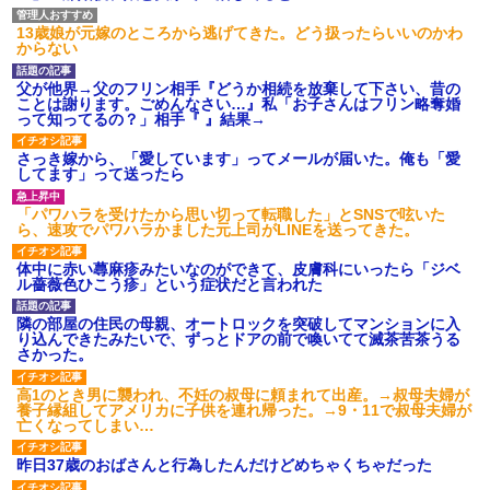
13歳娘が元嫁のところから逃げてきた。どう扱ったらいいのかわ
からない
父が他界→父のフリン相手『どうか相続を放棄して下さい、昔の
ことは謝ります。ごめんなさい…』私「お子さんはフリン略奪婚
って知ってるの？」相手『 』結果→
さっき嫁から、「愛しています」ってメールが届いた。俺も「愛
してます」って送ったら
「パワハラを受けたから思い切って転職した」とSNSで呟いた
ら、速攻でパワハラかました元上司がLINEを送ってきた。
体中に赤い蕁麻疹みたいなのができて、皮膚科にいったら「ジベ
ル薔薇色ひこう疹」という症状だと言われた
隣の部屋の住民の母親、オートロックを突破してマンションに入
り込んできたみたいで、ずっとドアの前で喚いてて滅茶苦茶うる
さかった。
高1のとき男に襲われ、不妊の叔母に頼まれて出産。→叔母夫婦が
養子縁組してアメリカに子供を連れ帰った。→9・11で叔母夫婦が
亡くなってしまい…
昨日37歳のおばさんと行為したんだけどめちゃくちゃだった