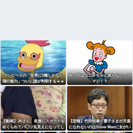
ワンピースの「世界に5種しかない
今の子はコニーちゃん知らないって
飛行能力」ついに謎が判明するｗｗ
マジ！？
ｗｗ
【動画】JKさん、友達にスカートを
【悲報】竹田恒泰「愛子さまが天皇
めくられてパ◯ツ丸見えになってし
になれないのはSnow Manに女がい
まうｗｗｗwｗｗｗｗｗｗｗｗ
ないのと同じ」X民「養子案はSno