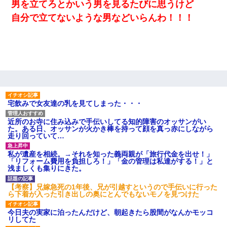
結果…｜生活｜ワロタあんてな
男を立てろとかいう男を見るたびに思うけど
自分で立てないような男などいらんわ！！！
10年ほど前、息子がまだ年中だった時に離婚したんだけど、一昨
年の暮れに突然息子が職場を訪ねてきた。
【衝撃】ある工場に配属すると、女の人がみんな退職してしま
う。会社「仕事がハードだし田舎で娯楽も少ないからキツイの
か…」→ 実際は違った
元夫の連れ子「俺の結婚式の時くらい、母親としての責任を果た
宅飲みで女友達の乳を見てしまった・・・
そうとは思わないのか！」→どうも連れ子は…
近所のお寺に住み込みで手伝いしてる知的障害のオッサンがい
た。ある日、オッサンが火かき棒を持って顔を真っ赤にしながら
【衝撃】女友達から行為中に告白されてOKした結果
走り回っていて…
私が遺産を相続。→それを知った義両親が「旅行代金を出せ！」
「リフォーム費用を負担しろ！」「金の管理は私達がする！」と
妊娠中に「おいこのブタ女！てめー席譲れ！」と絡まれ腹を殴る
浅ましくも集りにきた。
真似された。泣きながら夫に話すと一年後に…
【考察】兄嫁急死の1年後、兄が引越すというので手伝いに行った
ら下着が入った引き出しの奥にとんでもないモノを見つけた
【考察】兄嫁急死の1年後、兄が引越すというので手伝いに行った
ら下着が入った引き出しの奥にとんでもないモノを見つけた
今日夫の実家に泊ったんだけど、朝起きたら股間がなんかモッコ
リしてた