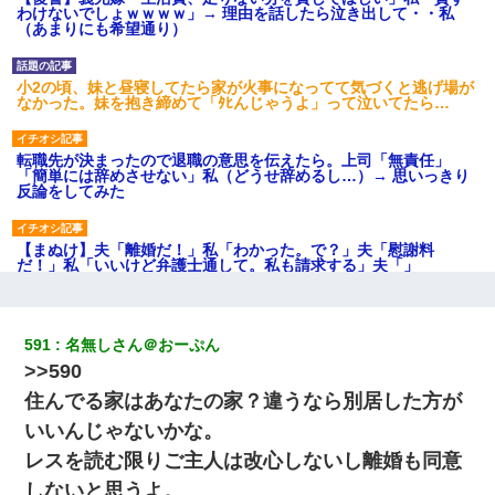
わけないでしょｗｗｗｗ」→ 理由を話したら泣き出して・・私
（あまりにも希望通り）
小2の頃、妹と昼寝してたら家が火事になってて気づくと逃げ場が
なかった。妹を抱き締めて「ﾀﾋんじゃうよ」って泣いてたら…
転職先が決まったので退職の意思を伝えたら。上司「無責任」
「簡単には辞めさせない」私（どうせ辞めるし…）→ 思いっきり
反論をしてみた
【まぬけ】夫「離婚だ！」私「わかった。で？」夫「慰謝料
だ！」私「いいけど弁護士通して。私も請求する」夫「」
【戦争】不妊の俺嫁に弟嫁が2日間4歳児を託児 俺嫁はそこまで気
にしてなかったが、あまりにも子供が俺嫁に懐くので最後らへん
591
名無しさん＠おーぷん
顔引きつってた → そして弟嫁が迎えに来た翌日…
>>590
住んでる家はあなたの家？違うなら別居した方が
私『貯金貯まったし、やっと家建てられるね！』夫「実家を二世
帯住宅にした。それに貯金使った」→私『離婚しよう』夫「え
いいんじゃないかな。
っ」私『使った貯金はあげるから』→すると…
レスを読む限りご主人は改心しないし離婚も同意
しないと思うよ。