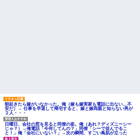
夫、前妻の娘に「実の子じゃな
【衝撃】若い女の子からする
い！」と訴えた結果ｗｗｗｗ
「甘い匂い」の正体、まさか分
からないDTなんておらんよな？
33歳くらいから太ったせいか
よな？w w w w w w w w w w w
加齢で＊が緩んだのかチョビッ
と漏れるようになった
【うわぁ】 都営団地住み、年
収10万円上げると「大変なこ
相手がどんなパイプ持ってい
と」になるｗｗｗｗｗｗｗ
るかも知れないのに…
ハードオフに売っていた4万
高校３年生の女です。家が嫌
4000円のフィギュアがヤバすぎ
いすぎて家を出て現在養護施設
るｗｗｗｗｗｗ「こんな高い
で暮らしています
の？ｗｗ」「逆に超安い」
主な税金の成り立ちを調べて
私「ちょっと、人の家の金庫
みたよ
触らないでよ！」キチママ『そ
こに金庫があったから、開けて
みようとしただけ☆』義兄「泥
は出てけ！二度と来るな！」結
果・・・
私「初めて飲む味だけどなん
のお茶？」彼「ちっ！」私「」
【GIF】JSのカンチョーワロ
朝起きたら嫁がいなかった。俺（嫁も嫁実家も電話に出ない…不
タ
安だ）→ 仕事を早退して帰宅すると、嫁と嫁両親と知らない男が
後続車にクラクションを鳴ら
２人・・・
され彼氏が逆切れ。「何クラク
ション鳴らしてんだ！降りてこ
いよ！」と怒鳴りだし...
日曜日、会社の窓を見ると同僚の姿。俺（あれ？ディズニーシー
じゃ？）→俺電話「今何してんの？」同僚「シーで並んでるこ
【衝撃】報酬100万円超の治験
と！」俺「会社にいない？」→次の瞬間、すごい鳥肌が立った
募集がこちらｗｗｗｗｗ(※画像
あり)