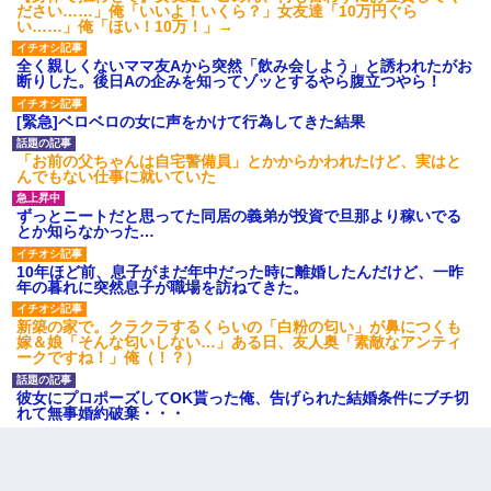
ださい……」俺「いいよ！いくら？」女友達「10万円ぐら
わい(42)渋谷の夜のサービスで19の女の子にゴックンさせた結果
い……」俺「ほい！10万！」→
ｗｗｗｗｗｗｗｗ
全く親しくないママ友Aから突然「飲み会しよう」と誘われたがお
断りした。後日Aの企みを知ってゾッとするやら腹立つやら！
[緊急]ベロベロの女に声をかけて行為してきた結果
「お前の父ちゃんは自宅警備員」とかからかわれたけど、実はと
んでもない仕事に就いていた
ずっとニートだと思ってた同居の義弟が投資で旦那より稼いでる
とか知らなかった…
10年ほど前、息子がまだ年中だった時に離婚したんだけど、一昨
年の暮れに突然息子が職場を訪ねてきた。
新築の家で。クラクラするくらいの「白粉の匂い」が鼻につくも
嫁＆娘「そんな匂いしない…」ある日、友人奥「素敵なアンティ
ークですね！」俺（！？）
彼女にプロポーズしてOK貰った俺、告げられた結婚条件にブチ切
れて無事婚約破棄・・・