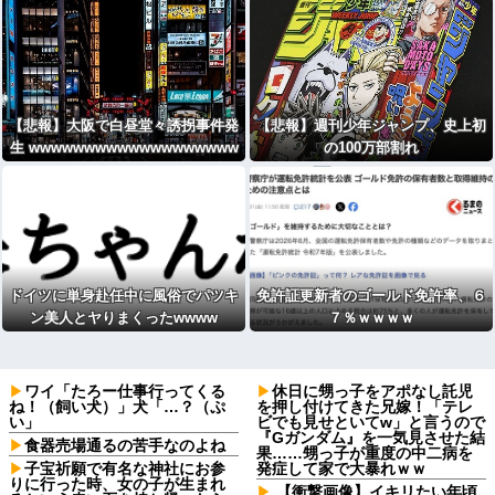
w Manに竹田恒泰が入るようなも
の」
【悲報】大阪で白昼堂々誘拐事件発
【悲報】週刊少年ジャンプ、史上初
生 wwwwwwwwwwwwwwwwwww
の100万部割れ
wwwwwwwwwwwwwwwww
ドイツに単身赴任中に風俗でパツキ
免許証更新者のゴールド免許率、６
ン美人とヤりまくったwwww
７％ｗｗｗｗ
ワイ「たろー仕事行ってくる
休日に甥っ子をアポなし託児
ね！（飼い犬）」犬「…？（ぷ
を押し付けてきた兄嫁！「テレ
い」
ビでも見せといてw」と言うので
『Gガンダム』を一気見させた結
食器売場通るの苦手なのよね
果……甥っ子が重度の中二病を
子宝祈願で有名な神社にお参
発症して家で大暴れｗｗ
りに行った時、女の子が生まれ
【衝撃画像】イキリたい年頃