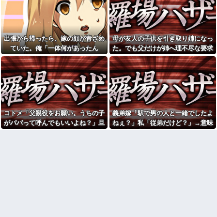
だぞ」→夜の店通いを巡って夫
同僚「先輩、今度デートする
婦の言い争いが泥沼化して…
らしいよ」俺「そんな…」→密
かに想い続けていた相手の話を
彼の母親と初めて食事した時
聞いて落ち込んで…
に彼母が「私ちゃんは結婚した
ら仕事辞める予定なんですって
出張から帰ったら、嫁の顔が青ざめ
母が友人の子供を引き取り姉になっ
文系学部卒ってどんな仕事に
ね」と言ってきた
就くの？結局何で食っていくか
ていた。俺「一体何があったん
た。でも父だけが姉へ理不尽な要求
わからないんだけど...
【画像】福原遥さん、意外と
だ？」嫁「…」→子供たちに話を聞
ばかり押し付けていて…
あるｗ他
兄がドール愛好家。部屋でド
くと…
レスを着せ写真撮影もしてドン
姪っ子とクレープを買ってい
引きした
たら不審者と間違われ警察沙汰
にｗ必死にかばってくれた姪の
彼氏が『この車』買おうとし
一言に泣きそうになった件←必
て私とケンカになってるんだけ
死の弁明が逆に不憫すぎて草
どｗｗｗｗｗｗ
高校の頃、担任と隣のクラス
【画像】ディズニーのおいな
コトメ「父親役をお願い。うちの子
義弟嫁「駅で男の人と一緒でしたよ
の担任が結婚。「お祝いに行こ
り巻（600円）、流石にアレすぎ
う！」と結婚式場に突撃した結
がパパって呼んでもいいよね？」旦
ねぇ？」私「従弟だけど？」→意味
て賛否両論の大炎上をしてしま
果...
うw w w w w w w
那「それは無理」→断った途端に大
深な言い方をされてウンザリして…
味噌汁にアレを入れてしまう
【怒報】国税庁「あのさぁ！
騒ぎになり…
嫁(メシマズ)にブチギレた俺。
君らがちゃんと納税してくれな
……帰ったら離婚届がありまし
いとこうなっちゃうけどどうす
た
る？！」←これw w w w w w w
w
「今思えばなんであんなに夢
中になったんやろ…」と思うコ
【画像】愛知の半グレ、怖す
ンテンツ
ぎる→御尊顔がこちら…
【画像】思わず保存したくな
【画像】令和最新版の剛力彩
る「笑える画像・最高な画像」
芽、ワイらにブッ刺さりまくり
貼っていけｗｗｗｗｗ
と話題にw w w w w w w w w w
w w w
【修羅場】不妊と判明した