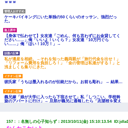
ｗｗｗ
ケーキバイキングにいた単独の50くらいのオッサン、強烈だっ
た。
【身体で払わせて】女友達「ごめん、何も言わずにお金貸してく
ださい……」俺「いいよ！いくら？」女友達「10万円ぐら
い……」俺「ほい！10万！」→
私が遺産を相続。→それを知った義両親が「旅行代金を出せ！」
「リフォーム費用を負担しろ！」「金の管理は私達がする！」と
浅ましくも集りにきた。
彼氏家「うちは墨入れるのが伝統だから。お前も彫れ」 → 結果…
義兄嫁「娘が大学に入ったら下宿させて」私「しつこい、学校斡
旋のアパートに行け」→ 旦那が義兄に通報したら「志望校を変え
ろ！」とキレて・・・
【衝撃】婚約者「兄と結婚はするけど嫁入りするわけじゃない。
157
：
名無しの心子知らず
：
2013/10/11(金) 15:10:13.54 
 ID:
jdIa
お互い干渉はしないようにしましょう」→ その後に結納金の話を
したので、母が・・・