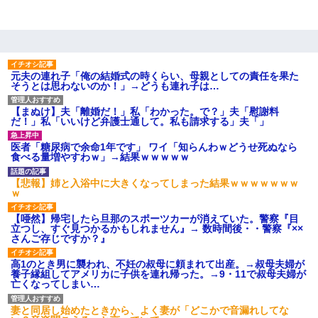
元夫の連れ子「俺の結婚式の時くらい、母親としての責任を果た
そうとは思わないのか！」→どうも連れ子は…
【まぬけ】夫「離婚だ！」私「わかった。で？」夫「慰謝料
だ！」私「いいけど弁護士通して。私も請求する」夫「」
医者「糖尿病で余命1年です」 ワイ「知らんわｗどうせ死ぬなら
食べる量増やすわｗ」→結果ｗｗｗｗｗ
【悲報】姉と入浴中に大きくなってしまった結果ｗｗｗｗｗｗｗ
ｗ
【唖然】帰宅したら旦那のスポーツカーが消えていた。警察『目
立つし、すぐ見つかるかもしれません』→ 数時間後・・警察『××
さんご存じですか？』
高1のとき男に襲われ、不妊の叔母に頼まれて出産。→叔母夫婦が
養子縁組してアメリカに子供を連れ帰った。→9・11で叔母夫婦が
亡くなってしまい…
妻と同居し始めたときから、よく妻が「どこかで音漏れしてな