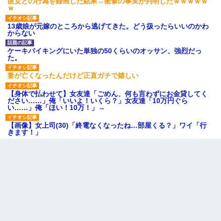
彼女との行為を録画した結果→衝撃の事実が判明したｗｗｗｗｗ
ｗ
13歳娘が元嫁のところから逃げてきた。どう扱ったらいいのかわ
からない
ケーキバイキングにいた単独の50くらいのオッサン、強烈だっ
た。
妻が亡くなったんだけど正直ガチで嬉しい
【身体で払わせて】女友達「ごめん、何も言わずにお金貸してく
ださい……」俺「いいよ！いくら？」女友達「10万円ぐら
い……」俺「ほい！10万！」→
【画像】女上司(30)「終電なくなったね…部屋くる？」ワイ「行
きます！」