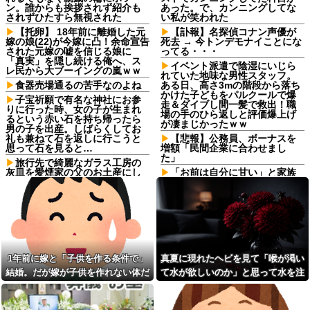
ン。誰からも挨拶されず紹介も
あった。で、カンニングしてな
されずひたすら無視された
い私が笑われた
【托卵】 18年前に離婚した元
【訃報】名探偵コナン声優が
嫁の娘(22)が今嫁に凸！余命宣告
死去 → 今トンデモナイことにな
された元嫁の嘘を信じる娘に
ってる・・・
「真実」を隠し続ける俺へ、ス
イベント派遣で陰湿にいじら
レ民から大ブーイングの嵐ｗｗ
れていた地味な男性スタッフ。
食器売場通るの苦手なのよね
ある日、高さ3mの階段から落ち
かけた子どもをパルクールで爆
子宝祈願で有名な神社にお参
走＆ダイブし間一髪で救出！職
りに行った時、女の子が生まれ
場の手のひら返しと評価爆上げ
るという赤い石を持ち帰ったら
が凄まじかったｗｗ
男の子を出産。しばらくしてお
礼も兼ねて石を返しに行こうと
【悲報】公務員、ボーナスを
思って石を見ると…
増額「民間企業に合わせまし
た」
旅行先で綺麗なガラス工房の
灰皿を愛煙家の父のお土産にし
「お前は自分に甘い」と家族
たんだけどダイソーでそっくり
に責められ育った私…３０歳の
な商品を見つけた
時、真夏に重度の熱中症で救急
搬送された結果→会社の人たち
嫁の浮気発覚から再構築を続
から叩きつけられた「衝撃の事
けて8ヶ月、愛しさと憎しみが交
実」に絶句
互に押し寄せてる。もう一回俺
に恋させてあげたい。
【悲報】思春期の娘に「キモ
ッ」と言われたお父さん、グレ
【前編】ファミレスでバイト
る他
1年前に嫁と「子供を作る条件で」
真夏に現れたヘビを見て「喉が渇い
を始めた嫁が10歳年下のフリー
ターと性行為してた
【画像】赤ちゃんを遺棄して
結婚。だが嫁が子供を作れない体だ
て水が欲しいのか」と思って水を注
逮捕の女さん(23)、公表された美
飲み屋にて。男「カクテルな
と知ったので離婚へ。
いだ。ヘビは夢中で飲んで姿を消
人すぎるご尊顔がこちら⇒ｗｗ
んて女の飲み物でしょｗ」マス
ｗｗｗｗｗｗｗｗ
し…
ター「その子、かなり飲める