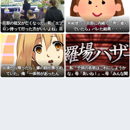
よ？」→強気だった男の態度が
「お前は自分に甘い」と家族
一変して…
に責められ育った私…３０歳の
時、真夏に重度の熱中症で救急
姑「子供いないんだから月2万
搬送された結果→会社の人たち
くらい出せるでしょ」私「え？
から叩きつけられた「衝撃の事
将来のために貯めているんです
実」に絶句
旦那の祖父が亡くなった。私「エプ
有給使って旦那に内緒で『男と遊ん
が…」→義実家の要求に呆れ
て…
味噌汁にアレを入れてしまう
ロン持って行った方がいいよね」旦
でいたら』バレた結果・・・
嫁(メシマズ)にブチギレた俺。
【うわぁ】 都営団地住み、年
那「余計な出費すんな。そんなもん
……帰ったら離婚届がありまし
収10万円上げると「大変なこ
た
買うなら今後一切金を出さねぇぞ」
と」になるｗｗｗｗｗｗｗ
休日に甥っ子をアポなし託児
私「えっ…」
【復讐】 ある職業の人材を育
を押し付けてきた兄嫁！「テレ
成する高校に通ってたんだが、
ビでも見せといてw」と言うので
体力ないヤツはイジメられて全
『Gガンダム』を一気見させた結
寮制だから逃げ出すこともでき
果……甥っ子が重度の中二病を
なかった→あるイジっ子が自...
発症して家で大暴れｗｗ
出張から帰ったら、嫁の顔が青ざめ
私「子供の名前はこれにしようか
AIさん、ドラクエ6を理想的に
「今思えばなんであんなに夢
ていた。俺「一体何があったん
な」母「良いね！」→母「みんな聞
アニメ化してしまう
中になったんやろ…」と思うコ
だ？」嫁「…」→子供たちに話を聞
いて！ヒントは花の名前よ！」→勝
ダイアンのじゃない方がユー
ンテンツ
スケさんになってしまっている
くと…
手に発表されて腹が立ち…
映画デートの予定をドタキャ
という事実←これ
ンされて、見てない映画のチケ
政府「増税」敵「増税すん
代を奢らされて、これはダメだ
な！増税メガネ！」→政府「減
と思って別れたよ
税」敵「減税すんな！社会保障
【画像】思わず保存したくな
どうなる！」
る「笑える画像・最高な画像」
【画像】令和最新版の剛力彩
貼っていけｗｗｗｗｗ
芽、ワイらにブッ刺さりまくり
【修羅場】不妊と判明した
と話題にw w w w w w w w w w
夫、前妻の娘に「実の子じゃな
w w w
い！」と訴えた結果ｗｗｗｗ