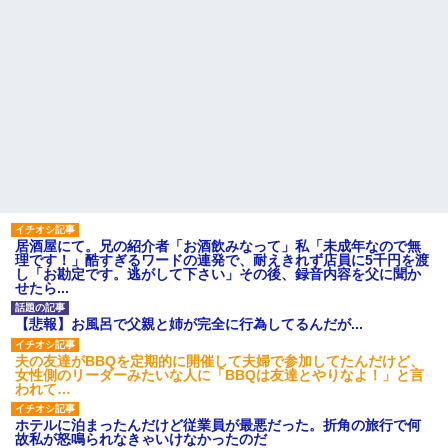
居酒屋にて。兄の紹介者「お酒飲みなって」私「未成年なので無
理です！」酷すぎるワードの連発で、耐えきれず店員に5千円を渡
し「お勘定です。逃がして下さい」その後、録音内容を父に聞か
せたら...
【悲報】お風呂で父親と姉が完全に行為してるんだが...
夫の友達がBBQを定期的に開催して夫婦で参加してたんだけど、
女性側のリーダーみたいな人に「BBQは友達とやりなよ！」と言
われて…
ホテルに泊まったんだけど従業員が最悪だった。折角の旅行で何
故私が怒鳴られなきゃいけなかったのだ