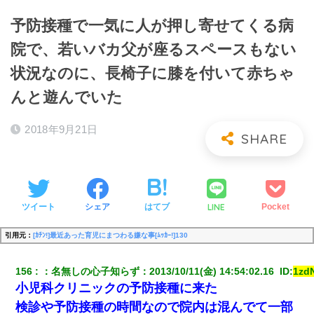
予防接種で一気に人が押し寄せてくる病
院で、若いバカ父が座るスペースもない
状況なのに、長椅子に膝を付いて赤ちゃ
んと遊んでいた
2018年9月21日
LINE
ツイート
シェア
はてブ
Pocket
引用元：
[ｶﾁﾝ!]最近あった育児にまつわる嫌な事[ﾑｯｶｰ!]130
156
：
名無しの心子知らず
：
2013/10/11(金) 14:54:02.16 
 ID:
1zd
小児科クリニックの予防接種に来た
検診や予防接種の時間なので院内は混んでて一部