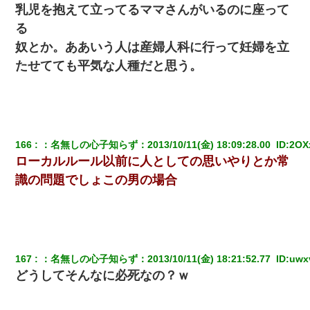
んできて・・・
乳児を抱えて立ってるママさんがいるのに座って
る
クラスで一人無口で誰とも話さない男子がいた。→修学旅行に来
奴とか。ああいう人は産婦人科に行って妊婦を立
なかったその男子に女子達がお土産を渡した。5分後…
たせてても平気な人種だと思う。
彼女にプロポーズしてOK貰った俺、告げられた結婚条件にブチ切
れて無事婚約破棄・・・
彼氏の家に泊まる事になり、ゲームで盛り上がってさぁ寝よう！
と電気を消すとミシッって音が…彼「ちょっと待ってて」→勢い
166
：
名無しの心子知らず
：
2013/10/11(金) 18:09:28.00 
 ID:
2OX
よくドアを開けるとなんと…
ローカルルール以前に人としての思いやりとか常
識の問題でしょこの男の場合
嫁に不倫されたから嫁と不倫相手に1000万の慰謝料請求した
小2の頃、妹と昼寝してたら家が火事になってて気づくと逃げ場が
なかった。妹を抱き締めて「ﾀﾋんじゃうよ」って泣いてたら…
167
：
名無しの心子知らず
：
2013/10/11(金) 18:21:52.77 
 ID:
uwx
【悲報】嫁がワイのこと嫌いっぽいから単身赴任した結果
どうしてそんなに必死なの？ｗ
嫁が弁護士を連れてきて「悪いと思うなら慰謝料を払って離婚し