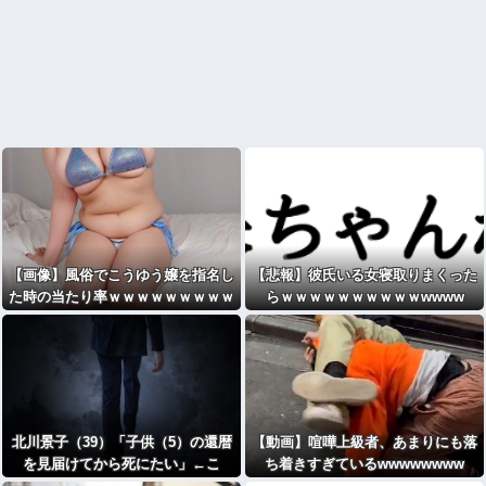
【画像】風俗でこうゆう嬢を指名し
【悲報】彼氏いる女寝取りまくった
た時の当たり率ｗｗｗｗｗｗｗｗｗ
らｗｗｗｗｗｗｗｗｗｗwwww
ｗｗ
北川景子（39）「子供（5）の還暦
【動画】喧嘩上級者、あまりにも落
を見届けてから死にたい」←こ
ち着きすぎているwwwwwwww
れ！！