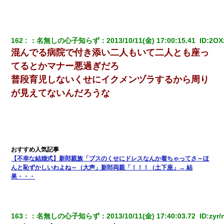
義兄嫁が義実家で「コロナ陽性だったからこのまま療養させて下
さい」と言い出してド修羅場になった
162
：
名無しの心子知らず
：
2013/10/11(金) 17:00:15.41 
 ID:
2OX
友人「酒の勢いで女先輩をホテルに連れ込んだｗｗｗｗｗ」俺
混んでる病院で付き添い二人もいて二人とも座っ
「…」
てるとかマナー悪過ぎだろ
普段育児しないくせにイクメンヅラするから周り
【まぬけ】夫「離婚だ！」私「わかった。で？」夫「慰謝料
だ！」私「いいけど弁護士通して。私も請求する」夫「」
が見えてないんだろうな
【画像】女上司(30)「終電なくなったね…部屋くる？」ワイ「行
きます！」
最近うちの庭に知らない男の人がしょっちゅう入ってくる。それ
を職場で愚痴ったら、同僚男性が怒鳴りつけてきた。
【不幸な結婚式】新郎親族「ブスのくせにドレスなんか着ちゃってさ～ほ
んと恥ずかしいわよね～（大声」新郎両親「！！！（土下座」→ 結
果・・・
宅飲みで女友達の乳を見てしまった・・・
この母親は娘の黒歴史を掘り出さないと死ぬんか？ 死ぬんか？
163
：
名無しの心子知らず
：
2013/10/11(金) 17:40:03.72 
 ID:
zyr