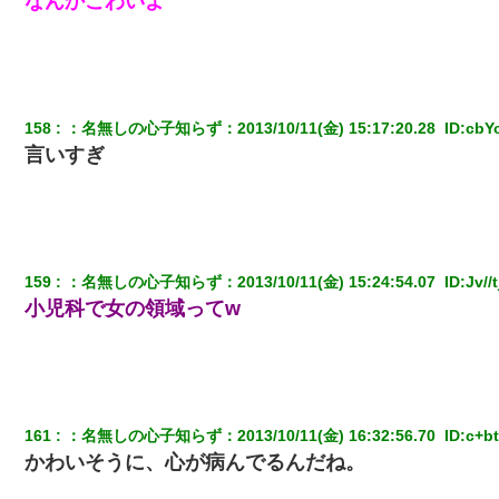
なんかこわいよ
旦那の元カノをSNSで探して写真を保存して顔面評価スレで写真
を晒してた。ほとんどがブスという評価の中で二人ほど意外に好
評価で苦々しく思った
158
：
名無しの心子知らず
：
2013/10/11(金) 15:17:20.28 
 ID:
cbY
私「結婚やめるわ」 婚約者「え？なんでなんで？」 → 放置した
言いすぎ
結果…｜生活｜ワロタあんてな
【画像】女の子「お母さん！！私ようやくファッションモデルに
選ばれたの！絶対見に来てね！」→悲しい結果がこれ・・・
159
：
名無しの心子知らず
：
2013/10/11(金) 15:24:54.07 
 ID:
Jv//
【唖然】帰宅したら旦那のスポーツカーが消えていた。警察『目
小児科で女の領域ってw
立つし、すぐ見つかるかもしれません』→ 数時間後・・警察『××
さんご存じですか？』
何年か前に妹は離婚している。当時生まれた姪が義弟の子じゃな
かったため妹有責での離婚になり…
161
：
名無しの心子知らず
：
2013/10/11(金) 16:32:56.70 
 ID:
c+b
かわいそうに、心が病んでるんだね。
夫に癌の余命宣告。その闘病中に長女から信じられない言葉を受
けた