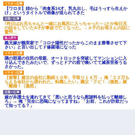
【ワロタ】姉から「肉食系14才、乳丸出し、毛はうっすら生えか
け」というタイトルで画像が送られてきた
｢昨日はお兄ちゃんと一緒にお風呂に入っちゃった～｣とか毎日兄
の話をしていたA子が事故で亡くなった。→Ａ子のお母さんの話に
驚愕…
義兄嫁が義実家で「コロナ陽性だったからこのまま療養させて下
さい」と言い出してド修羅場になった
隣の部屋の住民の母親、オートロックを突破してマンションに入
り込んできたみたいで、ずっとドアの前で喚いてて滅茶苦茶うる
さかった。
【衝撃】嫁父の会社に勤続１０年、手取り１４万 → 俺「２２万も
らえる会社から誘われた。転職したい」義父「クビ！（激怒」嫁
「離婚！（激怒」
嫁が弁護士を連れてきて「悪いと思うなら慰謝料を払って離婚し
ろ」→ 俺「完全に恐喝になってますね」「お前、これが詐欺だっ
て知ってる？」