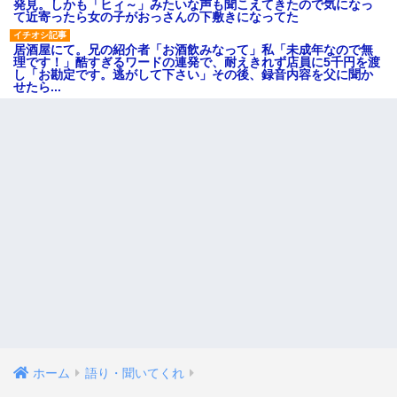
発見。しかも「ヒィ～」みたいな声も聞こえてきたので気になっ
て近寄ったら女の子がおっさんの下敷きになってた
居酒屋にて。兄の紹介者「お酒飲みなって」私「未成年なので無
理です！」酷すぎるワードの連発で、耐えきれず店員に5千円を渡
し「お勘定です。逃がして下さい」その後、録音内容を父に聞か
せたら...
ホーム
語り・聞いてくれ