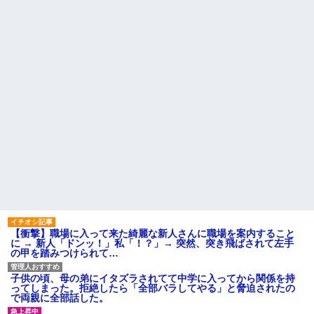
【動画】手術中に熊本地震直
33歳くらいから太ったせいか
撃やばすぎる
加齢で＊が緩んだのかチョビッ
出張から帰ったら、嫁の顔が
と漏れるようになった
青ざめていた。俺「一体何があ
相手がどんなパイプ持ってい
ったんだ？」嫁「…」→子供た
るかも知れないのに…
ちに話を聞くと…
高校３年生の女です。家が嫌
ハードオフに売っていた4万
いすぎて家を出て現在養護施設
4000円のフィギュアがヤバすぎ
で暮らしています
るｗｗｗｗｗｗ「こんな高い
の？ｗｗ」「逆に超安い」
旦那の祖父が亡くなった。私
「エプロン持って行った方がい
私「ちょっと、人の家の金庫
いよね」旦那「余計な出費すん
触らないでよ！」キチママ『そ
な。そんなもん買うなら今後一
こに金庫があったから、開けて
切金を出さねぇぞ」私「え
みようとしただけ☆』義兄「泥
っ…」
は出てけ！二度と来るな！」結
果・・・
主な税金の成り立ちを調べて
みたよ
私「初めて飲む味だけどなん
のお茶？」彼「ちっ！」私「」
【GIF】JSのカンチョーワロ
タ
後続車にクラクションを鳴ら
【衝撃】職場に入って来た綺麗な新人さんに職場を案内すること
され彼氏が逆切れ。「何クラク
に → 新人「ドンッ！」私「！？」→ 突然、突き飛ばされて左手
ション鳴らしてんだ！降りてこ
の甲を踏みつけられて…
いよ！」と怒鳴りだし...
【衝撃】報酬100万円超の治験
子供の頃、母の弟にイタズラされてて中学に入ってから関係を持
募集がこちらｗｗｗｗｗ(※画像
ってしまった。拒絶したら「全部バラしてやる」と脅迫されたの
あり)
で両親に全部話した。
【ネット騒然】惨殺されたタ