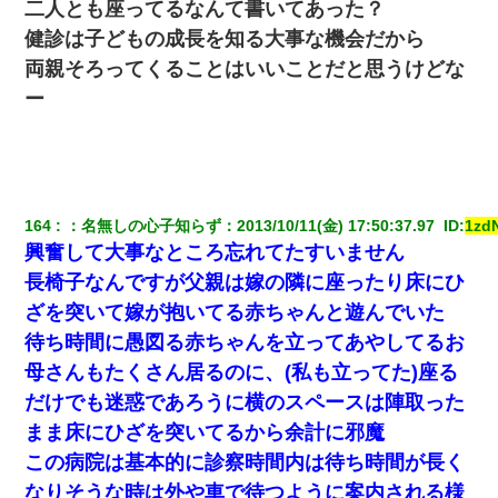
二人とも座ってるなんて書いてあった？
体中に赤い蕁麻疹みたいなのができて、皮膚科にいったら「ジベ
健診は子どもの成長を知る大事な機会だから
ル薔薇色ひこう疹」という症状だと言われた
両親そろってくることはいいことだと思うけどな
ー
妊娠中に「おいこのブタ女！てめー席譲れ！」と絡まれ腹を殴る
真似された。泣きながら夫に話すと一年後に…
同じマンションに住んでる女性が鍵をわかりやすいところに隠し
ている事に気づいた俺「忍びこんでみよう！」→ 結果
164
：
名無しの心子知らず
：
2013/10/11(金) 17:50:37.97 
 ID:
1zd
新卒の女性社員に1年半ストーカーされていた。俺「マジで怖い」
興奮して大事なところ忘れてたすいません
上司「話をしてみる」→女性社員「実は10数年前に…」
長椅子なんですが父親は嫁の隣に座ったり床にひ
ざを突いて嫁が抱いてる赤ちゃんと遊んでいた
旦那が長男のDNA鑑定をしたら血縁関係0%だった。旦那「やっぱ
りウワキしてたんだな…」長男「俺は誰の子供なの？」長女・次
待ち時間に愚図る赤ちゃんを立ってあやしてるお
男「ウワキ女！」
母さんもたくさん居るのに、(私も立ってた)座る
だけでも迷惑であろうに横のスペースは陣取った
昨日37歳のおばさんと行為したんだけどめちゃくちゃだった
まま床にひざを突いてるから余計に邪魔
この病院は基本的に診察時間内は待ち時間が長く
隣の部屋の住民の母親、オートロックを突破してマンションに入
り込んできたみたいで、ずっとドアの前で喚いてて滅茶苦茶うる
なりそうな時は外や車で待つように案内される様