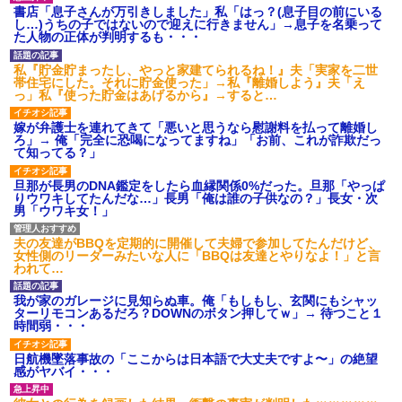
ワマン頂き女子のこの動画、す
書店「息子さんが万引きしました」私「はっ？(息子目の前にいる
げえええええｗｗｗｗｗｗｗｗ
し…)うちの子ではないので迎えに行きません」→息子を名乗って
ｗｗｗ
た人物の正体が判明するも・・・
【愕然】白のクラウン俺氏、
高速道路左車線を制限速度で走
私『貯金貯まったし、やっと家建てられるね！』夫「実家を二世
った結果wwwwwwwwwwww
帯住宅にした。それに貯金使った」→私『離婚しよう』夫「え
百年の恋12-899 食べた量を
っ」私『使った貯金はあげるから』→すると…
張り合ってくる
【悲報】佐藤輝明・・・２軍
嫁が弁護士を連れてきて「悪いと思うなら慰謝料を払って離婚し
でも盛大にやらかす←あまり悲
ろ」→ 俺「完全に恐喝になってますね」「お前、これが詐欺だっ
しませないでくれ
て知ってる？」
旦那が長男のDNA鑑定をしたら血縁関係0%だった。旦那「やっぱ
りウワキしてたんだな…」長男「俺は誰の子供なの？」長女・次
男「ウワキ女！」
夫の友達がBBQを定期的に開催して夫婦で参加してたんだけど、
女性側のリーダーみたいな人に「BBQは友達とやりなよ！」と言
われて…
我が家のガレージに見知らぬ車。俺「もしもし、玄関にもシャッ
ターリモコンあるだろ？DOWNのボタン押してｗ」→ 待つこと１
時間弱・・・
日航機墜落事故の「ここからは日本語で大丈夫ですよ〜」の絶望
感がヤバイ・・・