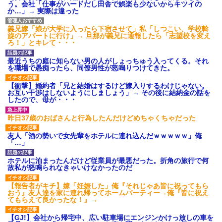
う。会社「仕事がハードだし田舎で娯楽も少ないからキツイの
か…」→ 実際は違った
義兄嫁「娘が大学に入ったら下宿させて」私「しつこい、学校斡
旋のアパートに行け」→ 旦那が義兄に通報したら「志望校を変え
ろ！」とキレて・・・
最近うちの庭に知らない男の人がしょっちゅう入ってくる。それ
を職場で愚痴ったら、同僚男性が怒鳴りつけてきた。
【衝撃】婚約者「兄と結婚はするけど嫁入りするわけじゃない。
お互い干渉はしないようにしましょう」→ その後に結納金の話を
したので、母が・・・
昨日37歳のおばさんと行為したんだけどめちゃくちゃだった
友人「酒の勢いで女先輩をホテルに連れ込んだｗｗｗｗｗ」俺
「…」
ホテルに泊まったんだけど従業員が最悪だった。折角の旅行で何
故私が怒鳴られなきゃいけなかったのだ
【報告者がキチ】嫁「妊娠した」俺『それじゃあ皆に祝ってもら
おう』友人達を家に連れ帰ってホームパーティー→俺『皆に祝え
てもらえて良かったな！』→
【GJ!】会社から帰宅中、広い駐車場にエンジンかけっ放しの車を