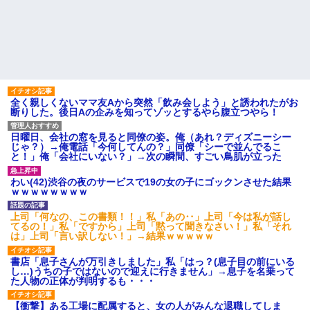
全く親しくないママ友Aから突然「飲み会しよう」と誘われたがお
断りした。後日Aの企みを知ってゾッとするやら腹立つやら！
日曜日、会社の窓を見ると同僚の姿。俺（あれ？ディズニーシー
じゃ？）→俺電話「今何してんの？」同僚「シーで並んでるこ
と！」俺「会社にいない？」→次の瞬間、すごい鳥肌が立った
わい(42)渋谷の夜のサービスで19の女の子にゴックンさせた結果
ｗｗｗｗｗｗｗｗ
上司「何なの、この書類！！」私「あの‥」上司「今は私が話し
てるの！」私「ですから」上司「黙って聞きなさい！」私「それ
は」上司「言い訳しない！」→結果ｗｗｗｗｗ
書店「息子さんが万引きしました」私「はっ？(息子目の前にいる
し…)うちの子ではないので迎えに行きません」→息子を名乗って
た人物の正体が判明するも・・・
【衝撃】ある工場に配属すると、女の人がみんな退職してしま