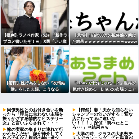
【批判】ラノベ作家（52）「新作ラ
【悲報】借金500万の風俗嬢を助け
ブコメ書いたぞ！ｗ」X民「いい歳
た結果ｗｗｗｗｗｗｗｗｗｗwwww
こいてラブコメ（笑）恥ずかしくな
いの？」←やめたれｗと話題に
【驚愕】性行為をしない『友情結
「Linuxで十分じゃね…？」世界が
婚』をした夫婦、こうなる
気付き始める Linuxの市場シェア
⇒･･･！！！
が初めて10%超える Windows窮
地 [323057825]
同僚男性とのお付き合いを断
【愕然】妻「夫から知らない
ったら「理屈に合わない主張を
シャンプーの匂いがする！変な
振りかざす感情的なヒステリー
店に行ってるに違いな
女」と言いふらされて・・・
い！！！」探偵「調べたとこ
ろ･･･」⇒結果ｗｗ
嫁の実家の集まりに連れて行
かれたんだが、嫁が仲介してく
大学の時、クラスの大多数テ
れるでもなく親戚の輪にポツ
ストでカンニングしてた科目が