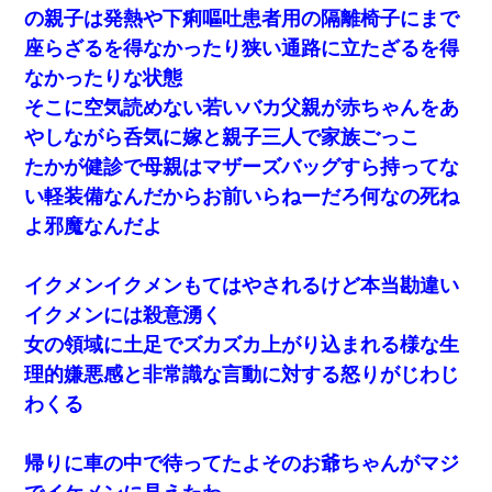
の親子は発熱や下痢嘔吐患者用の隔離椅子にまで
座らざるを得なかったり狭い通路に立たざるを得
なかったりな状態
そこに空気読めない若いバカ父親が赤ちゃんをあ
やしながら呑気に嫁と親子三人で家族ごっこ
たかが健診で母親はマザーズバッグすら持ってな
い軽装備なんだからお前いらねーだろ何なの死ね
よ邪魔なんだよ
イクメンイクメンもてはやされるけど本当勘違い
イクメンには殺意湧く
女の領域に土足でズカズカ上がり込まれる様な生
理的嫌悪感と非常識な言動に対する怒りがじわじ
わくる
帰りに車の中で待ってたよそのお爺ちゃんがマジ