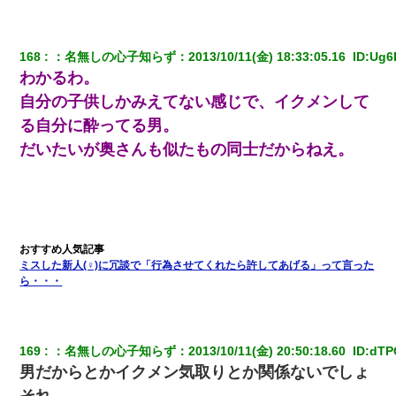
ろ」→ 俺「完全に恐喝になってますね」「お前、これが詐欺だっ
て知ってる？」
168
：
名無しの心子知らず
：
2013/10/11(金) 18:33:05.16 
 ID:
Ug6
わかるわ。
自分の子供しかみえてない感じで、イクメンして
る自分に酔ってる男。
だいたいが奥さんも似たもの同士だからねえ。
ミスした新人(♀)に冗談で「行為させてくれたら許してあげる」って言った
ら・・・
169
：
名無しの心子知らず
：
2013/10/11(金) 20:50:18.60 
 ID:
dTP
男だからとかイクメン気取りとか関係ないでしょ
それ