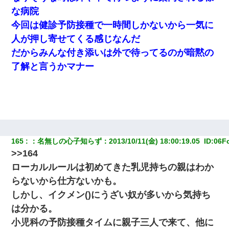
さかった。
な病院
今回は健診予防接種で一時間しかないから一気に
出張中の旦那から『フリンしやがって、このクズ』と電話が。私
「本当に家まで来たの？証拠は？」旦那「俺の言葉が信じられな
人が押し寄せてくる感じなんだ
いのか！」→ 離婚後
だからみんな付き添いは外で待ってるのが暗黙の
了解と言うかマナー
【考察】兄嫁急死の1年後、兄が引越すというので手伝いに行った
ら下着が入った引き出しの奥にとんでもないモノを見つけた
新築の家で。クラクラするくらいの「白粉の匂い」が鼻につくも
嫁＆娘「そんな匂いしない…」ある日、友人奥「素敵なアンティ
ークですね！」俺（！？）
165
：
名無しの心子知らず
：
2013/10/11(金) 18:00:19.05 
 ID:
06F
【クズ】昔、兄がお見合いして「ブスすぎｗｗｗ」と断った女性
が、兄の同級生と結婚。それを知った兄は荒れ狂い、｢嫁さん、俺
>>164
のお古ですが気分はどう？」とメールを送った→
ローカルルールは初めてきた乳児持ちの親はわか
らないから仕方ないかも。
嫁の妹（26歳）がずっとウチに泊まりに来た結果→俺がヤバイｗ
ｗｗｗｗｗｗｗ
しかし、イクメン()にうざい奴が多いから気持ち
は分かる。
とっさに女児を捕まえたら変質者扱いされた。母親「あっち行っ
小児科の予防接種タイムに親子三人で来て、他に
てよ！気持ち悪い！（ｼｯｼｯ」→ 後日、俺を見つけた母親がすっ飛