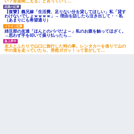
い？音楽聞こえる」と言っていて…
【復讐】義兄嫁「生活費、足りない分を貸してほしい」私「貸す
わけないでしょｗｗｗｗ」→ 理由を話したら泣き出して・・私
（あまりにも希望通り）
姉旦那の友達「ほんとのパパだよ～」私のお腹を触ってほざく。
→思わず手を叩いて振り払ったら…
友人とふたりで山口に旅行した時の事。レンタカーを借りて山の
中の道を走っていたら、突然ガガッ！って音がして…