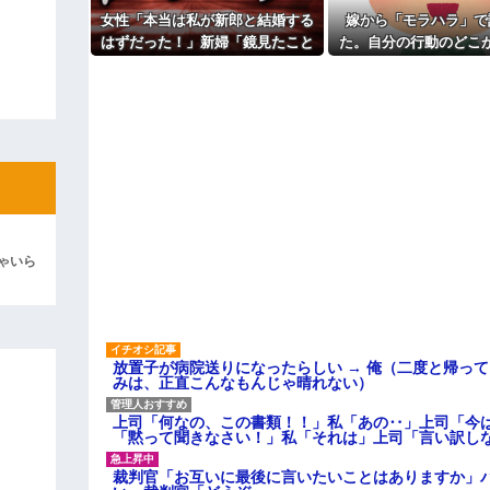
女性「本当は私が新郎と結婚する
嫁から「モラハラ」で
ィギュアがヤバすぎるｗｗｗｗｗｗ
はずだった！」新婦「鏡見たこと
た。自分の行動のどこ
よ！」キチママ『そこに金庫があっ
ある？」→披露宴が一瞬で騒然と
なのかわからないから
「泥は出てけ！二度と来るな！」結
なって…
い
彼「ちっ！」私「」
逆切れ。「何クラクション鳴らして
らｗｗｗｗｗ(※画像あり)
女子のこの動画、すげえええええｗ
車線を制限速度で走った結果
ゃいら
くる
やらかす←あまり悲しませないでく
放置子が病院送りになったらしい → 俺（二度と帰っ
みは、正直こんなもんじゃ晴れない）
上司「何なの、この書類！！」私「あの‥」上司「今
「黙って聞きなさい！」私「それは」上司「言い訳し
裁判官「お互いに最後に言いたいことはありますか」