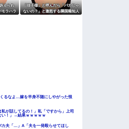
訴えられ
「佳子様」と呼んだら「バカじゃ
がモラハラ
ないの？」と激怒する隣国籍知人
教えてほし
⇒正論で返したら大炎上w
てくるなよ…嫁を半身不随にしやがった恨
は私が話してるの！」私「ですから」上司
ない！」→結果ｗｗｗｗｗ
バカ夫「…」A「夫を一発殴らせてほし