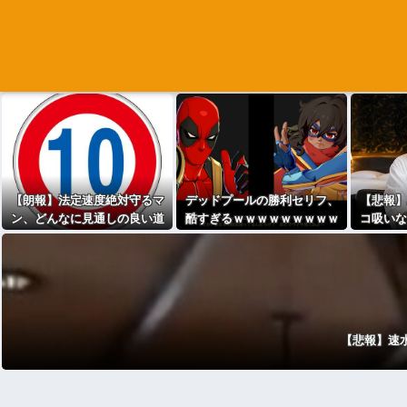
【朗報】法定速度絶対守るマ
デッドプールの勝利セリフ、
【悲報】
ン、どんなに見通しの良い道
酷すぎるｗｗｗｗｗｗｗｗｗ
コ吸いな
路でも40～60km以上出さない
ｗ
ｗｗｗｗ
ｗｗｗｗｗｗｗｗｗｗ
【悲報】速