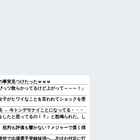
の事実見つけたったｗｗｗ
びっツ散らかってるけど上がって～～～！」
女子がヒワイなことを言われてショックを受
 → 今トンデモナイことになってる・・・
をしたと思ってるの！？」と怒鳴られた。し
 批判も評価も響かない？メジャーで貫く揺
骨折で出場選手登録抹消へ…左ほお付近に打