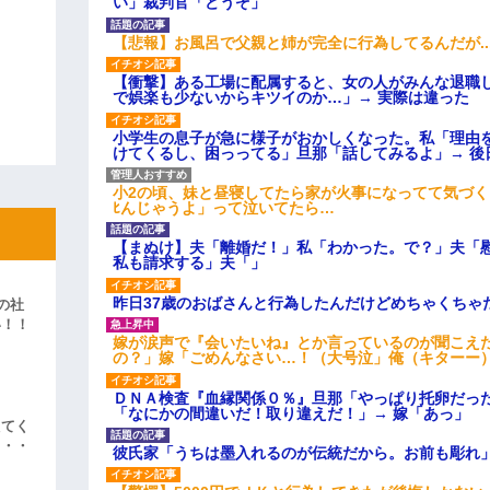
い」裁判官「どうぞ」
【悲報】お風呂で父親と姉が完全に行為してるんだが..
【衝撃】ある工場に配属すると、女の人がみんな退職
で娯楽も少ないからキツイのか…」→ 実際は違った
小学生の息子が急に様子がおかしくなった。私「理由
けてくるし、困っってる」旦那「話してみるよ」→ 後
小2の頃、妹と昼寝してたら家が火事になってて気づく
ﾋんじゃうよ」って泣いてたら…
【まぬけ】夫「離婚だ！」私「わかった。で？」夫「
私も請求する」夫「」
昨日37歳のおばさんと行為したんだけどめちゃくちゃ
の社
い！！
嫁が涙声で『会いたいね』とか言っているのが聞こえ
」
の？」嫁「ごめんなさい…！（大号泣」俺（キターー
ＤＮＡ検査『血縁関係０％』旦那「やっぱり托卵だっ
「なにかの間違いだ！取り違えだ！」→ 嫁「あっ」
えてく
・・・
彼氏家「うちは墨入れるのが伝統だから。お前も彫れ」