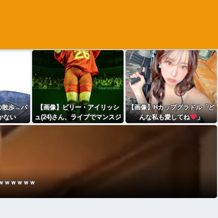
の散歩→パ
【画像】ビリー・アイリッシ
【画像】Hカップグラドル「ど
かない
ュ(24)さん、ライブでマンスジ
んな私も愛してね
」
が見える衣装を着て炎上
ｗｗｗｗｗｗ