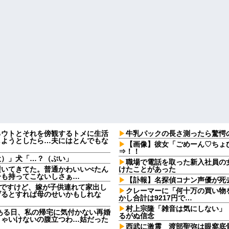
るウトとそれを傍観するトメに生活
牛乳パックの長さ測ったら驚愕
しようとしたら…夫にはとんでもな
【画像】彼女「ごめーん♡ちょ
⇒！！
犬）」犬「…？（ぷい」
職場で電話を取った新入社員の
履いてきてた。普通かわいいぺたん
けたことがあった
子も持ってこないしさぁ…
【訃報】名探偵コナン声優が死去
なんですけど、嫁が子供連れて家出し
クレーマーに「何十万の買い物
げるとすれば母のせいかもしれな
かし合計は9217円で…
村上宗隆「雑音は気にしない」
ある日、私の帰宅に気付かない再婚
るがぬ信念
きゃいけないの腹立つわ…姑だった
西武に激震 渡部聖弥は眼窩底