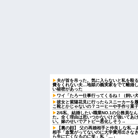
夫が首を吊った。気に入らないと私を殴
費をくれない夫…地獄の義実家をでて離婚
い秘密があった
ワイ「たろー仕事行ってくるね！（飼い
彼女と紫陽花見に行ったらスニーカーを
こ靴とかじゃないの？コーヒーや手作り菓
2/6私、結婚したい職業NO.1の公務員
た。全く理由は思いつかないけど強いてあ
い。嫁のせいでアトピー悪化しそう→
【裏の顔】 父の再婚相手と仲良しな私→
相手「血繋がってないのに大学費用出さな
ら先に亡くなるのに笑」私「…」