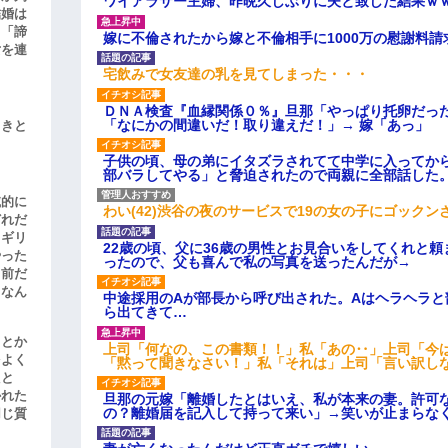
ワイアラサー主婦、昨晩久しぶりに夫と致した結果ｗ
結婚は
、「諦
嫁に不倫されたから嫁と不倫相手に1000万の慰謝料請
女を連
宅飲みで女友達の乳を見てしまった・・・
ＤＮＡ検査『血縁関係０％』旦那「やっぱり托卵だっ
「なにかの間違いだ！取り違えだ！」→ 嫁「あっ」
引きと
子供の頃、母の弟にイタズラされてて中学に入ってか
部バラしてやる」と脅迫されたので両親に全部話した
滅的に
わい(42)渋谷の夜のサービスで19の女の子にゴック
どれだ
リギリ
22歳の頃、父に36歳の男性とお見合いをしてくれと
やった
ったので、父も喜んで私の写真を送ったんだが→
名前だ
、なん
中途採用のAが部長から呼び出された。Aはヘラヘラと
ら出てきて…
」とか
上司「何なの、この書類！！」私「あの‥」上司「今
をよく
「黙って聞きなさい！」私「それは」上司「言い訳し
たと
かれた
旦那の元嫁「離婚したとはいえ、私が本来の妻。許可
の？離婚届を記入して持って来い」→笑いが止まらな
同じ質