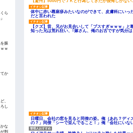
【驚愕】5000円でＪＫと行為してきたが後悔しかない
体中に赤い蕁麻疹みたいなのができて、皮膚科にいっ
いくら
だと言われた
い」
【クズ】昔、兄がお見合いして「ブスすぎｗｗｗ」と
知った兄は荒れ狂い、｢嫁さん、俺のお古ですが気分
気を振
ｗｗｗ
してか
けど、
よろし
日曜日、会社の窓を見ると同僚の姿。俺（あれ？ディ
の？」同僚「シーで並んでること！」俺「会社にいな
頃かな
事が判