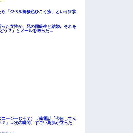
…
たら「ジベル薔薇色ひこう疹」という症状
断った女性が、兄の同級生と結婚。それを
はどう？」とメールを送った→
ズニーシーじゃ？）→俺電話「今何してん
い？」→次の瞬間、すごい鳥肌が立った