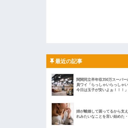
最近の記事
関関同立卒年収350万スーパー
員ワイ「らっしゃいらっしゃ
今日は玉子が安いよぉ！！！
姉が離婚して困ってるから支
れみたいなことを言い始めた