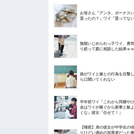
お母さん「アンタ、ボーナス
貰ったの？」ワイ「貰ってな
無能いじめられっ子ワイ、勇
り絞って親に相談した結果ｗ
娘がワイと嫁との行為を目撃
ら口聞いてくれない
半年前ワイ「これから同棲や
金はワイが稼ぐから家事と飯
くな」彼女「任せて！」
【唖然】弟の彼女が中学生の
りひどい虐めの加害者だった