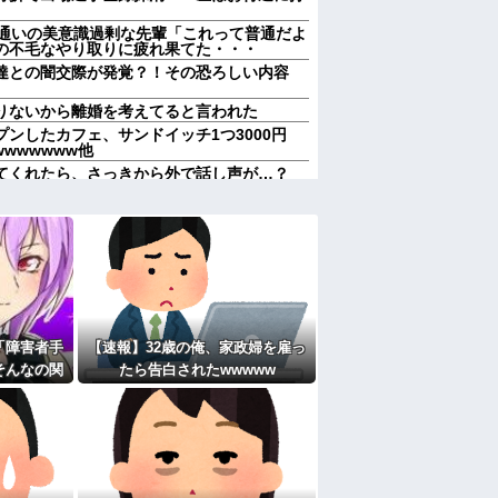
ム通いの美意識過剰な先輩「これって普通だよ
の不毛なやり取りに疲れ果てた・・・
達との闇交際が発覚？！その恐ろしい内容
りないから離婚を考えてると言われた
ンしたカフェ、サンドイッチ1つ3000円
wwwwwww他
てくれたら、さっきから外で話し声が…？
けどなぁ」私(一体誰だよ?!)→夜、友人と
！！！！
レス事件」夫は正しかったのに、なぜ喧嘩は
称するクチャラー義母の汚い食べ方に限界
れていいよなぁ。俺なんか忙しくて寝る暇ね
ＶＤコピっといてよ」
「障害者手
【速報】32歳の俺、家政婦を雇っ
果…元妻の裏切りが判明！！！その理由がこ
そんなの関
たら告白されたwwwww
女子がヒワイなことを言われてショックを受
びせられた
して…
週２で遊びに行くって多いかな？遅くても21
たよ