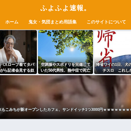
ふよふよ速報。
ホーム
鬼女・気団まとめ用語集
このサイトについて
バスローブ着てタバ
空調服やスポドリを完備して
帰省ワイの1日、犬
がら記者会見する奴
いた50代男性、熱中症で死亡
チスロ これし
ｗｗｗｗｗｗｗｗｗ
ｗ
水もこみちが新オープンしたカフェ、サンドイッチ1つ3000円ｗｗｗｗｗｗｗ