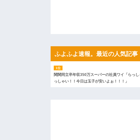
や...
ハードオフに売っていた4万4000円のフ
「こんな高いの？ｗｗ」「逆に超安い」
私「ちょっと、人の家の金庫触らないで
たから、開けてみようとしただけ☆』義兄
果・・・
私「初めて飲む味だけどなんのお茶？」
【GIF】JSのカンチョーワロタ
後続車にクラクションを鳴らされ彼氏が
んだ！降りてこいよ！」と怒鳴りだし...
ふよふよ速報。最近の人気記事
【衝撃】報酬100万円超の治験募集がこち
【ネット騒然】惨殺されたタワマン頂き
ｗｗｗｗｗｗｗｗｗｗ
【愕然】白のクラウン俺氏、高速道路左
関関同立卒年収350万スーパーの社員ワイ「らっし
wwwwwwwwwwww
っしゃい！！今日は玉子が安いよぉ！！！」
百年の恋12-899 食べた量を張り合って
【悲報】佐藤輝明・・・２軍でも盛大に
れ