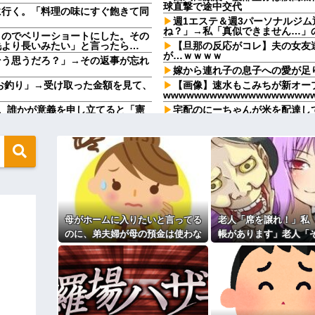
球直撃で途中交代
に行く。「料理の味にすぐ飽きて同
週1エステ＆週3パーソナルジ
ね？」→私「真似できません…」
うのでベリーショートにした。その
毛より長いみたい」と言ったら…
【旦那の反応がコレ】夫の女友
が…ｗｗｗｗ
そう思うだろ？」→その返事が忘れ
嫁から連れ子の息子への愛が足
、お釣り」→受け取った金額を見て、
【画像】速水もこみちが新オープ
wwwwwwwwwwwwwwwwwww
。誰かが意義を申し立てると「憲
宅配のにーちゃんが米を配達し
..
「おすそ分けなら五キロで良いんだ
飲んでいたらピンポーン→結果
メと二世帯住宅を建て、「２F(夫婦
束をしたが、早速破って2Fに上
なんなのよ！！！すごいわ掃除
【ネット史】「鏡の中のアクト
間に、後ろに並んでいた外国人風の
終わらなかったのか
（うっぜぇ。引き落としキャンセ
【胸糞】「食に執着がない」自
クソ男「専業主婦は昼間寝てら
←これが流行らなかった理由
ーもん。どうせ暇でしょ？俺のＤ
ｗｗｗｗｗｗｗｗｗ
母がホームに入りたいと言ってる
老人「席を譲れ！」私
【驚愕】養育費を払い続けた結
ますか？」ワイ喪主「直葬で(即
れｗｗｗｗ
のに、弟夫婦が母の預金は使わな
帳があります」老人「
職場で電話を取った新入社員の
いでと言ってきた。我が弟ながら
係ない！」→暴言を浴
82kgにwwwwwwww
けたことがあった
情けなくて溜息が出る
直後、周囲が動き出
るのか分かんない奴はモテない奴確定
既婚女性が夫に夕飯も用意せず
？？？
時には帰宅してるんだけど
地も、財産はすべて私が継ぐ。相続
主な税金の成り立ちを調べてみ
 → 数年後、復讐のチャンスが