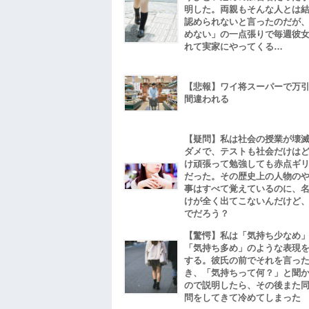
明した。両親もそんな人とは
認められないと言ったのだが
めない」の一点張りで毎週彼
れて実家にやってくる…
【悲報】ワイ将スーパーで万
間違われる
【疑問】私は社会の授業が壊
ダメで、テストも社会だけは
け頑張って勉強しても赤点ギ
だった。その歴史上の人物の
事はすべて覚えているのに、
けが全く出てこないんだけど
でだろう？
【驚愕】私は「気持ち少なめ
「気持ち多め」のような表現
する。彼氏の前でそれを言っ
き、「気持ちって何？」と聞
ので説明したら、その後また
問をしてきて冷めてしまった