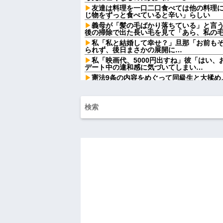
友達は料理を一口二口食べては他の料理
じ物をずっと食べていると辛い」らしい
義母が「髪の毛ばかり落ちている」と言
後の掃除で出た長い毛を見て「あら、私の
私「私と結婚して幸せ？」旦那「お前も
られず、後日まさかの展開に…
私「映画代、5000円出すね」彼「はい
デート中の違和感に気づいてしまい…
憲法9条の内容をめぐって同級生と大揉め
法に逆らうなやハンザイ者www」とかほざき.
【しまった…】 コトメに追い出されたト
のエリア)には絶対に上がらない」という約
が...
ATMで俺が暗証番号を入力し終わった瞬
女がこちらに荷物をばらまきやがった。俺
ル...
チー牛「デブの事豚丼って呼ぼうぜ！」
【悲報】「美人すぎる県警本部長」失職
【衝撃】葬儀屋「火葬プランはどうなさい
答)」→結果ァw w w w w w w w w w
【朗報】寺田心、週6ジム通いで体重62kg→
【画像】このLINEでなんで女が怒って
らしい←お前らは勿論わかるよな？？？？
妹と差をつけて育てられた。妹「家も土
は放棄して」母「うんうん」私「わかった」