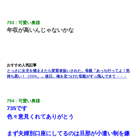
小学生の妹が20代の弟とチューしてるのに、見て見ぬふりの親を
見てから実家を出た。それから15年、妹が弟の子を妊娠したらし
くもう堕胎できない月なんだと母から連絡がきた…｜生活｜ワロ
タあんてな
753
可愛い奥様
年収が高いんじゃないかな
ずっとニートだと思ってた同居の義弟が投資で旦那より稼いでる
とか知らなかった…
彼氏家「うちは墨入れるのが伝統だから。お前も彫れ」 → 結果…
嫁の妹（26歳）がずっとウチに泊まりに来た結果→俺がヤバイｗ
とっさに女児を捕まえたら変質者扱いされた。母親「あっち行ってよ！気
ｗｗｗｗｗｗｗ
持ち悪い！（ｼｯｼｯ」→ 後日、俺を見つけた母親がすっ飛んできて・・・
義兄嫁が義実家で「コロナ陽性だったからこのまま療養させて下
さい」と言い出してド修羅場になった
754
可愛い奥様
735です
【クズ】昔、兄がお見合いして「ブスすぎｗｗｗ」と断った女性
が、兄の同級生と結婚。それを知った兄は荒れ狂い、｢嫁さん、俺
色々意見くれてありがとう
のお古ですが気分はどう？」とメールを送った→
まず夫婦別口座にしてるのは旦那が小遣い制を嫌
【衝撃】ある工場に配属すると、女の人がみんな退職してしま
う。会社「仕事がハードだし田舎で娯楽も少ないからキツイの