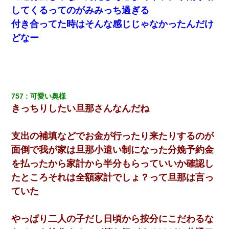
してくるってのがみみっち過ぎる
【驚愕】私「今まで育てた分のお金返してね(冗談)」息子「はい、
付き合ってた時はそんな感じじゃなかったんだけ
3000万円」→数年後。私「妹が病気になったから援助して欲し
い」→
どなー
彼女にプロポーズしてOK貰った俺、告げられた結婚条件にブチ切
れて無事婚約破棄・・・
757
可愛い奥様
この母親は娘の黒歴史を掘り出さないと死ぬんか？ 死ぬんか？
きっちりしたい旦那さんなんだね
【戦争】不妊の俺嫁に弟嫁が2日間4歳児を託児 俺嫁はそこまで気
にしてなかったが、あまりにも子供が俺嫁に懐くので最後らへん
支出の補填などでお金が行ったり来たりするのが
顔引きつってた → そして弟嫁が迎えに来た翌日…
面倒で我が家は旦那小遣い制になった分娩予約金
を払ったから家計から半分もらっていいか確認し
たところそれは全額家計でしょ？って旦那は言っ
ていた
やっぱり二人の子だし日頃から按分にこだわるな