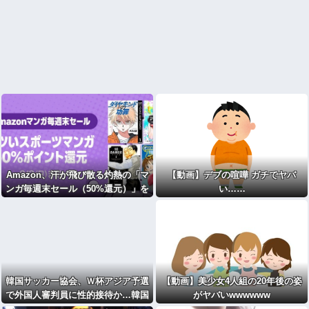
Amazon、汗が飛び散る灼熱の「マ
【動画】デブの喧嘩 ガチでヤバ
ンガ毎週末セール（50%還元）」を
い……
開催！
韓国サッカー協会、Ｗ杯アジア予選
【動画】美少女4人組の20年後の姿
で外国人審判員に性的接待か…韓国
がヤバいwwwwww
放送局が独占報道 [王子★]