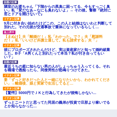
隣室のお婆ちゃん「下階からの異臭に困ってる、今もすっごく臭
い」私「変だなあ～なにも臭わないよ」→ その後。警察『絶対に
窓とドアを開けないで』
9月に付き合い始めたけどこの、この人と結婚はないわと判断して
別れた。その元彼が交通事故で重体になっているらしく…
【まぬけ】夫「離婚だ！」私「わかった。で？」夫「慰謝料
だ！」私「いいけど弁護士通して。私も請求する」夫「」
彼にプロポーズされたんだけど、実は資産家だと知って婚約破棄
した。B子「A男くんと別れたって本当？私が付き合ってもい
い？」
最近うちの庭に知らない男の人がしょっちゅう入ってくる。それ
を職場で愚痴ったら、同僚男性が怒鳴りつけてきた。
妻「ずっと好きだった人と一緒になりたいから、わかれてくださ
い」→離婚後、娘と実家で生活してると…
【驚愕】5000円でＪＫと行為してきたが後悔しかない…
ずっとニートだと思ってた同居の義弟が投資で旦那より稼いでる
とか知らなかった…