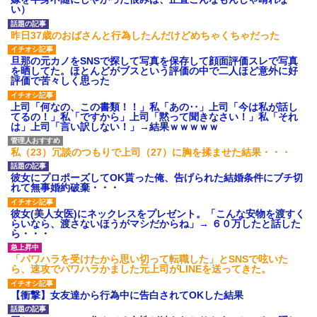
募集がこちらｗｗｗｗｗ(※画像
い）
あり)
【ネット騒然】惨殺されたタ
昨日37歳のおばさんと行為したんだけどめちゃくちゃだった
ワマン頂き女子のこの動画、す
げえええええｗｗｗｗｗｗｗｗ
旦那の元カノをSNSで探して写真を保存して顔面評価スレで写真
ｗｗｗ
を晒してた。ほとんどがブスという評価の中で二人ほど意外に好
【愕然】白のクラウン俺氏、
評価で苦々しく思った
高速道路左車線を制限速度で走
った結果wwwwwwwwwwww
上司「何なの、この書類！！」私「あの‥」上司「今は私が話し
百年の恋12-899 食べた量を
てるの！」私「ですから」上司「黙って聞きなさい！」私「それ
張り合ってくる
は」上司「言い訳しない！」→結果ｗｗｗｗｗ
【悲報】佐藤輝明・・・２軍
でも盛大にやらかす←あまり悲
私（23）冗談のつもりで上司（27）に胸を揉ませた結果・・・
しませないでくれ
彼女にプロポーズしてOK貰った俺、告げられた結婚条件にブチ切
れて無事婚約破棄・・・
彼女(美人女医)にネックレスをプレゼント。「こんな安物を渡すく
らいなら、渡さないほうがマシだからね」→ ６０万したと話した
ら・・・
「パワハラを受けたから思い切って転職した」とSNSで呟いた
ら、速攻でパワハラかました元上司がLINEを送ってきた。
【衝撃】女友達から行為中に告白されてOKした結果