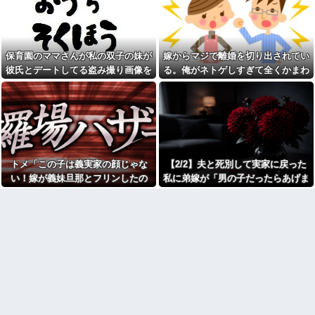
燥機シートを「ご自由にどうぞ
た。まさかの不倫現場に遭遇...
だろw」と勝手に盗もうとした
進学クラスで教師への不満を
DQN夫婦！注意したら「は？名
抱えていた中学生。悩んだ末に
前かいてないんですけど」と逆
取った行動が大人にも響くもの
ギレ
で…
保育園のママさんが私の双子の妹が
嫁からマジで離婚を切り出されてい
ジャンポケ斉藤「同意があっ
彼の同期の嫁が子供を産ん
たんです。本当です。信じて下
彼氏とデートしてる盗み撮り画像を
る。俺がネトゲしすぎて全くかまわ
だ。すると、彼が「出産祝いに
さい」 ←何でこの主張が通ら
見せて「あとはわかるよね？とりあ
なかったのが原因らしく...
人生ゲームをあげるんだ！」と
ないの？
話してきて...
えず5万を家に持ってきて」と脅し
父がﾀﾋんだ翌日、彼女から
【速報】れいわ新選組さん
「今日はつきあって半年の記念
てきた
「いのちの党」に改名ｗｗｗｗ
日だね！おめでとう！」とメー
ｗｗｗｗ
ルが来た。それから連絡は無視
している。「別れたいならせめ
【画像】令和最新版のあのち
てそう言って」と連絡きたけど
ゃん、可愛過ぎてワイらにブッ
話もしたくないんだよ…….他
トメ「この子は義実家の顔じゃな
【2/2】夫と死別して実家に戻った
刺さりまくりw w w w w w
弟「エレベーターで知らない
い！嫁が義妹旦那とフリンしたの
私に弟嫁が「男の子だったらあげま
【衝撃】浅田真央ちゃんの婚
女に蹴られた！」私「何した
活条件がこちら←むしろコレは
よ！」私「DNA鑑定します？」義妹
すよ☆」と妊娠を報告してきた。そ
の？」→事情を聞いた家族全員
普通じゃね？w w w w w w w w
が「それは自業自得」と呆れて
旦那「もちろんです」→結果…
して私名義の家を弟が継ぐ前提で話
カフェで長時間パソコン弄っ
しまい…
し出し…
ている奴の正体
生理の予定が８月６日なんだ
劇場版映画ちいかわTHE
けど７月２９日にドバッと鮮血
MOVIE、明日興行収入1兆円突破
でたから生理かな？って思った
が確実にｗｗｗｗｗｗｗｗｗｗ
のよね
ｗｗｗ
彼氏「俺の親は毒親。だから
【人工障がい者】 甥(28)「両
結婚しても一切関わらなくてい
親が亡くなったんで僕のこと引
い」私「うん」彼氏「そのかわ
き取ってほしいんですけど！」
り俺もお前の親と一切関わらな
なんでいい年したヒキニートを
い。結婚の挨拶にも行かない」