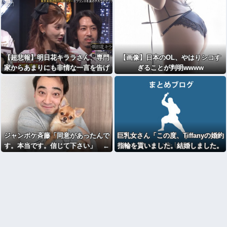
【超悲報】明日花キララさん、専門
【画像】日本のOL、やはりシコす
家からあまりにも非情な一言を告げ
ぎることが判明wwww
られる
ジャンポケ斉藤「同意があったんで
巨乳女さん「この度、Tiffanyの婚約
す。本当です。信じて下さい」 ←
指輪を貰いました。結婚しました。
何でこの主張が通らないの？
弱男息してる？？」