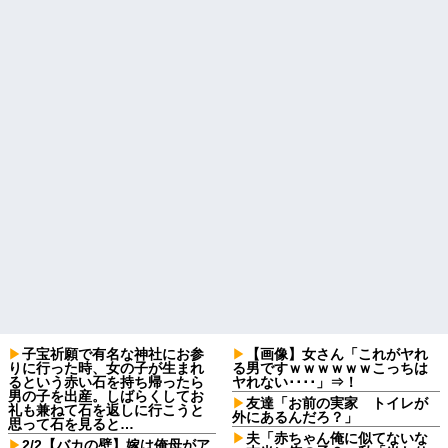
子宝祈願で有名な神社にお参
【画像】女さん「これがヤれ
りに行った時、女の子が生まれ
る男ですｗｗｗｗｗｗこっちは
るという赤い石を持ち帰ったら
ヤれない････」⇒！
男の子を出産。しばらくしてお
友達「お前の実家 トイレが
礼も兼ねて石を返しに行こうと
外にあるんだろ？」
思って石を見ると…
夫「赤ちゃん俺に似てないな
2/2【バカの壁】嫁は俺母がア