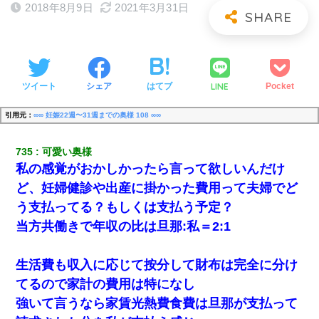
2018年8月9日
2021年3月31日
LINE
ツイート
シェア
はてブ
Pocket
引用元：
∞∞ 妊娠22週〜31週までの奥様 108 ∞∞
735
可愛い奥様
私の感覚がおかしかったら言って欲しいんだけ
ど、妊婦健診や出産に掛かった費用って夫婦でど
う支払ってる？もしくは支払う予定？
当方共働きで年収の比は旦那:私＝2:1
生活費も収入に応じて按分して財布は完全に分け
てるので家計の費用は特になし
強いて言うなら家賃光熱費食費は旦那が支払って