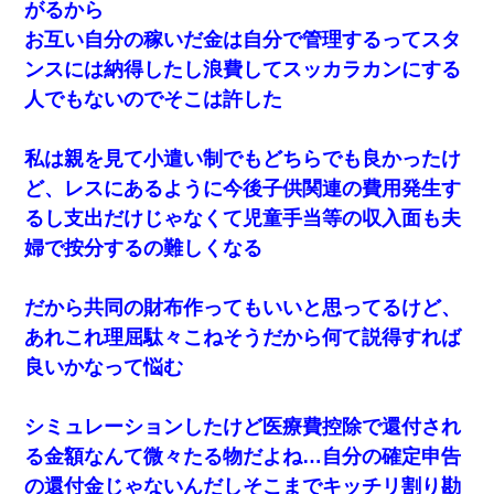
がるから
か…」→ 実際は違った
お互い自分の稼いだ金は自分で管理するってスタ
ンスには納得したし浪費してスッカラカンにする
彼にプロポーズされたんだけど、実は資産家だと知って婚約破棄
した。B子「A男くんと別れたって本当？私が付き合ってもい
人でもないのでそこは許した
い？」
私は親を見て小遣い制でもどちらでも良かったけ
裁判官「お互いに最後に言いたいことはありますか」バカ夫
「…」A「夫を一発殴らせてほしい」裁判官「どうぞ」
ど、レスにあるように今後子供関連の費用発生す
るし支出だけじゃなくて児童手当等の収入面も夫
結婚生活10ヶ月目で嫁から一方的に「もう冷めた」と離婚切り出
婦で按分するの難しくなる
された
だから共同の財布作ってもいいと思ってるけど、
とっさに女児を捕まえたら変質者扱いされた。母親「あっち行っ
てよ！気持ち悪い！（ｼｯｼｯ」→ 後日、俺を見つけた母親がすっ飛
あれこれ理屈駄々こねそうだから何て説得すれば
んできて・・・
良いかなって悩む
【悲報】姉と入浴中に大きくなってしまった結果ｗｗｗｗｗｗｗ
ｗ
シミュレーションしたけど医療費控除で還付され
る金額なんて微々たる物だよね…自分の確定申告
32歳ワイ、34歳の可愛い女と付き合うも現実を知ってしまい無事
死亡・・・
の還付金じゃないんだしそこまでキッチリ割り勘