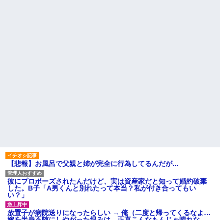
引き取らなきゃいけないんだ...
私「えっ」
家族が車停める所は石畳でそ
盆正月に夫の実家に長時間滞
こには２台家族の車停めてたん
在しなきゃいけないのが苦痛。
だけど、中庭の芝生上に知らな
私「貴方は私の実家を早々に退
い車が4台停まっていた 父が運転
散する。私もそうしていいは
手捕まえ「芝生を弁償して...
ず」夫「それは男だから許され
ること。女は許されない」
【画像】 北海道、推定300kg
のヒグマ登場ｗｗｗｗｗｗｗｗ
同窓会で実験、「俺が青年実
ｗｗｗｗｗｗｗｗｗｗｗｗ
業家だったら女の子はどういう
反応をするか」
ハードオフに売っていた4万
4000円のフィギュアがヤバすぎ
【切実】夫に無理と言われた
るｗｗｗｗｗｗ「こんな高い
私の7年の無視生活、その理由が
の？ｗｗ」「逆に超安い」
コレｗｗｗ
私「ちょっと、人の家の金庫
44歳無職です。精神科に通院
触らないでよ！」キチママ『そ
中で生活保護を受けてます。妻
こに金庫があったから、開けて
に酷いことばかりしたので離婚
みようとしただけ☆』義兄「泥
されそうです。「働くから」
は出てけ！二度と来るな！」結
「心を入れ替えるから」と言っ
果・・・
ても信じてもらえません。助け
て
私「初めて飲む味だけどなん
のお茶？」彼「ちっ！」私「」
先生から電話があったんだけ
【悲報】お風呂で父親と姉が完全に行為してるんだが...
ど、「～とか～」「～とか考え
【GIF】JSのカンチョーワロ
て～」と何度も言ってたのが耳
タ
に残ってしまった
彼にプロポーズされたんだけど、実は資産家だと知って婚約破棄
後続車にクラクションを鳴ら
した。B子「A男くんと別れたって本当？私が付き合ってもい
主な税金の成り立ちを調べて
され彼氏が逆切れ。「何クラク
い？」
みたよ
ション鳴らしてんだ！降りてこ
いよ！」と怒鳴りだし...
放置子が病院送りになったらしい → 俺（二度と帰ってくるなよ…
【衝撃】報酬100万円超の治験
嫁を半身不随にしやがった恨みは、正直こんなもんじゃ晴れな