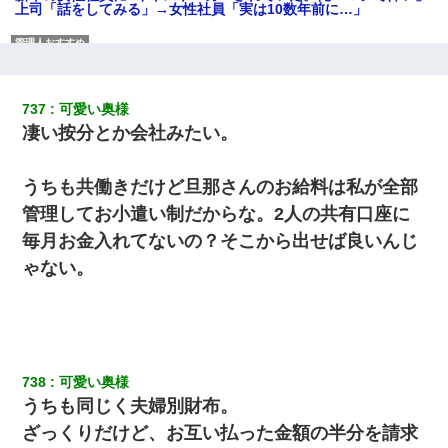
上司「話をしてみる」→女性社員「実は10数年前に…」
【報告者がキチ】嫁「妊娠した」俺『それじゃあ皆に祝ってもら
おう』友人達を家に連れ帰ってホームパーティー→俺『皆に祝え
てもらえて良かったな！』→
737
可愛い奥様
凄い按分とか会社みたい。
朝起きたら嫁がいなかった。俺（嫁も嫁実家も電話に出ない…不
安だ）→ 仕事を早退して帰宅すると、嫁と嫁両親と知らない男が
２人・・・
うちも共働きだけど旦那さんのお給料は私が全部
管理してお小遣い制だからな。2人の共有口座に
婚活パーティーでよく会う美女がいた。こんな完璧な容姿を持っ
てしても結婚て難しいんだなぁ…と思ってた
毎月お金入れてないの？そこから出せば良いんじ
ゃない。
「パワハラを受けたから思い切って転職した」とSNSで呟いた
ら、速攻でパワハラかました元上司がLINEを送ってきた。
嫁が弁護士を連れてきて「悪いと思うなら慰謝料を払って離婚し
ろ」→ 俺「完全に恐喝になってますね」「お前、これが詐欺だっ
738
可愛い奥様
て知ってる？」
うちも同じく夫婦別財布。
ざっくりだけど、お互い払った金額の半分を請求
父親がくも膜下出血で突然ﾀﾋ。→母の貯金が0なことが判明。→母