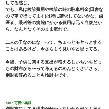
「私を家に置いてほしい、どうか見捨てないで(土下座」俺・嫁
してる感じ。
「…」
でも、私は検診費用や検診の時の駐車料金(田舎な
ので車で行ってます)は特に請求してないかな。歯
【衝撃】嫁父の会社に勤続１０年、手取り１４万 → 俺「２２万も
らえる会社から誘われた。転職したい」義父「クビ！（激怒」嫁
医者、眼科等の病院にかかる費用は元々自腹だか
「離婚！（激怒」
ら、なんとなくそのまま流れで。
彼女との行為を録画した結果→衝撃の事実が判明したｗｗｗｗｗ
ｗ
二人の子なのになーって、ちょっとモヤっとする
ことはあるけど、今さらもう良いやと思ってる。
日航機墜落事故の「ここからは日本語で大丈夫ですよ〜」の絶望
感がヤバイ・・・
今後、子供に関する支出が増えるしいちいちどっ
ちの財布から〜って考えるのめんどくさいさら、
夫の友達がBBQを定期的に開催して夫婦で参加してたんだけど、
女性側のリーダーみたいな人に「BBQは友達とやりなよ！」と言
別財布辞めることも検討中です。
われて…
放置子が病院送りになったらしい → 俺（二度と帰ってくるなよ…
嫁を半身不随にしやがった恨みは、正直こんなもんじゃ晴れな
い）
740
可愛い奥様
アパートのドアに『ハンザイ者！この人はさいあくの人です』と
別財布にしてる理由が分からないから何とも言え