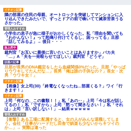
隣の部屋の住民の母親、オートロックを突破してマンションに入
り込んできたみたいで、ずっとドアの前で喚いてて滅茶苦茶うる
さかった。
小学生の息子が急に様子がおかしくなった。私「理由を聞いても
『わかんない！』って怒鳴り付けてくるし、困っってる」旦那
「話してみるよ」→ 後日・・・
裁判官「お互いに最後に言いたいことはありますか」バカ夫
「…」A「夫を一発殴らせてほしい」裁判官「どうぞ」
旦那が長男のDNA鑑定をしたら血縁関係0%だった。旦那「やっぱ
りウワキしてたんだな…」長男「俺は誰の子供なの？」長女・次
男「ウワキ女！」
【画像】女上司(30)「終電なくなったね…部屋くる？」ワイ「行
きます！」
上司「何なの、この書類！！」私「あの‥」上司「今は私が話し
てるの！」私「ですから」上司「黙って聞きなさい！」私「それ
は」上司「言い訳しない！」→結果ｗｗｗｗｗ
【衝撃】ある工場に配属すると、女の人がみんな退職してしま
う。会社「仕事がハードだし田舎で娯楽も少ないからキツイの
か…」→ 実際は違った