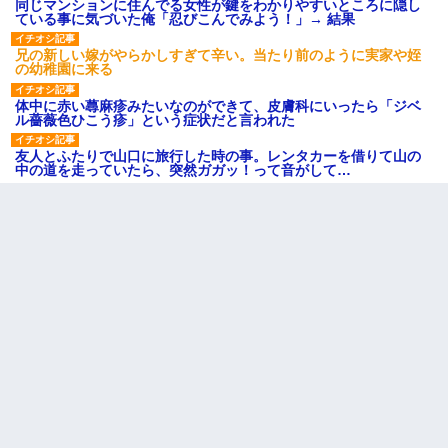
同じマンションに住んでる女性が鍵をわかりやすいところに隠し
ている事に気づいた俺「忍びこんでみよう！」→ 結果
兄の新しい嫁がやらかしすぎて辛い。当たり前のように実家や姪
の幼稚園に来る
体中に赤い蕁麻疹みたいなのができて、皮膚科にいったら「ジベ
ル薔薇色ひこう疹」という症状だと言われた
友人とふたりで山口に旅行した時の事。レンタカーを借りて山の
中の道を走っていたら、突然ガガッ！って音がして…