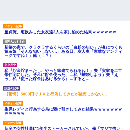
童貞俺、宅飲みした女友達2人を家に泊めた結果ｗｗｗｗｗｗ
新築の家で。クラクラするくらいの「白粉の匂い」が鼻につくも
嫁＆娘「そんな匂いしない…」ある日、友人奥「素敵なアンティ
ークですね！」俺（！？）
私『貯金貯まったし、やっと家建てられるね！』夫「実家を二世
帯住宅にした。それに貯金使った」→私『離婚しよう』夫「え
っ」私『使った貯金はあげるから』→すると…
【驚愕】5000円でＪＫと行為してきたが後悔しかない…
生保レディと行為する為に駆け引きしてみた結果ｗｗｗｗｗｗｗ
ｗｗｗｗｗ
新卒の女性社員に1年半ストーカーされていた。俺「マジで怖い」