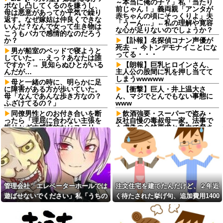
～本当に俺の子？」私「当たり
ポなし凸してくるのを嫌うし、
前じゃん！」義両親「アンタが
母は悪意があってか平気で繰り
赤ちゃんの頃にそっくりよ」夫
返す。なぜ嫁姑は仲良くできな
「うーん…」←私の理解や寛容
いんだ？なんで女って生き物は
な心が足りないのでしょうか？
こうもバカで感情的なのだろう
か？
【訃報】名探偵コナン声優が
死去 → 今トンデモナイことにな
男が船室のベッドで寝ようと
ってる・・・
していた。…えっ？あなたは誰
ですか？→ 見知らぬひとがいる
【朗報】巨乳ヒロインさん、
んだが…
主人公の股間に乳を押し当てて
しまうwwwww
母と一緒の時に、明らかに足
に障害がある方が歩いていた。
【衝撃】巨人・井上温大さ
母「なんであんな歩き方なの？
ん、マジでとんでもない事態に
ふざけてるの？」
www
同僚男性とのお付き合いを断
飲酒強要・スーパーで盗み・
ったら「理屈に合わない主張を
反社自慢の毒叔母一家。法事で
振りかざす感情的なヒステリー
も虚偽の金銭要求と暴力で脅さ
女」と言いふらされて・・・
れトラウマに…祖母の死をきっ
かけに恐怖の親戚と「永久絶
退職してしばらく経った頃、
縁」を決意←自分の身の安全を
元職場の取引先から連絡が来
最優先にして大正解
た。話を聞くと納得できない内
容で…
飲酒強要・スーパーで盗み・
反社自慢の毒叔母一家。法事で
義両親「空き家になるし住ん
も虚偽の金銭要求と暴力で脅さ
でいいよ」私たち「じゃあお言
管理会社「エレベーターホールでは
注文住宅を建てたんだけど、２年近
れトラウマに…祖母の死をきっ
葉に甘えて…」→引っ越した途
かけに恐怖の親戚と「永久絶
遊ばせないでください」私「うちの
く待たされた挙げ句、追加費用1400
端、予想外の出来事が待ってい
縁」を決意←自分の身の安全を
て…
子じゃないんですけど…」→まさか
万請求された。流石におかしいよ
最優先にして大正解
予定より早めに家に帰宅。リ
の展開になり…
ね？
コインランドリーで私物の乾
ビングに「裸の嫁」と男がい