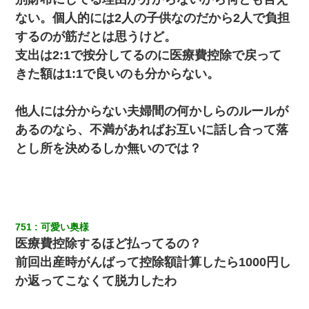
張り紙が！大家「面倒はごめんだよ」私「はあ」→警察に行き、
ない。個人的には2人の子供なのだから2人で負担
見回りで犯人が捕まったが、それが…｜生活｜ヌルポあんてな
するのが筋だとは思うけど。
私は家が貧しくて、手に職をつけようと看護師になった。だけど
支出は2:1で按分してるのに医療費控除で戻って
卒業を控えた年の1月末、車にひかれて看護師になれなくなった。
きた額は1:1で良いのも分からない。
元夫の連れ子「俺の結婚式の時くらい、母親としての責任を果た
そうとは思わないのか！」→どうも連れ子は…
他人には分からない夫婦間の何かしらのルールが
あるのなら、不満があればお互いに話し合って落
【身体で払わせて】女友達「ごめん、何も言わずにお金貸してく
とし所を決めるしか無いのでは？
ださい……」俺「いいよ！いくら？」女友達「10万円ぐら
い……」俺「ほい！10万！」→
日曜日、会社の窓を見ると同僚の姿。俺（あれ？ディズニーシー
じゃ？）→俺電話「今何してんの？」同僚「シーで並んでるこ
と！」俺「会社にいない？」→次の瞬間、すごい鳥肌が立った
751
可愛い奥様
医療費控除するほど払ってるの？
父が他界→父のフリン相手『どうか相続を放棄して下さい、昔の
前回出産時がんばって控除額計算したら1000円し
ことは謝ります。ごめんなさい…』私「お子さんはフリン略奪婚
って知ってるの？」相手『 』結果→
か返ってこなくて脱力したわ