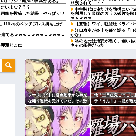
」ワシ「魔法の言葉があるよ...
り残されて・・・
したいよな？？？
中学時代に俺だけを執拗にいじ
に画像を投稿した結果→やっぱりワ
を利用して道端のガラス破片を踏
ｗｗｗｗｗ
に 110kgのベンチプレス持ち上げ
【悲報】ワイ、軽貨物ドライバ
江口寿史が炎上を経て語る「自
を建てるｗｗｗｗｗｗｗｗｗｗｗｗ
かな」
私の地元は治安が悪く、弱いも
核弾頭どこに
キャの条件だった
がり親も譲れと言い出した結果…ｗ
旦那と離婚することに。ウトメ
れたんだろう慰謝料払え」私「男
子さんのほうですよ」後はシラネ
と知った。その名前について考えた
て…
義兄嫁が「義兄と喧嘩してDV
てきた。私「無理」義兄嫁「お腹
だけど、ちょっとお金足りないから
たら、甘いことを言われ…
【急増】「外国人受け入れ反対」5
らぬ子どもが座っていた。声を掛け
東大調査「若い世代ほど増加」
私が入院しているとき、義兄嫁
ときに、ゲーム機が壊れた。親は
ツーリング中に軽自動車から執拗
俺「土日は鬼ごっこし
るの？うちでは引き取れないわよ
な煽り運転を受けていた。その数
子「うん！」→足が遅
どいつもこいつも、ちゅーだと
をかいてる理由がこれ・・・
とき、手足の指を噛みますが何か
分後、思わぬ結末を目撃すること
と本気で遊び続けた1
るｗｗｗｗｗｗｗｗｗ
になり…
Ａちゃんママは遊園地や水族館
ィギュアがヤバすぎるｗｗｗｗｗｗ
んちだけ。私の母「可哀想。孫ち
い」→Ａママに烈火の如くキレら
よ！」キチママ『そこに金庫があっ
こども園から孫が怪我した迎え
「泥は出てけ！二度と来るな！」結
上に石を落としたそうな