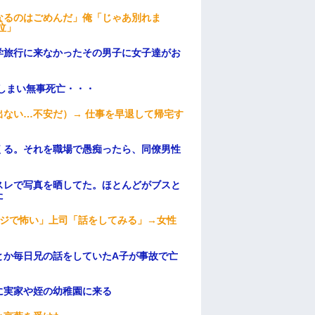
なるのはごめんだ」俺「じゃあ別れま
泣」
学旅行に来なかったその男子に女子達がお
てしまい無事死亡・・・
ない…不安だ）→ 仕事を早退して帰宅す
くる。それを職場で愚痴ったら、同僚男性
スレで写真を晒してた。ほとんどがブスと
た
マジで怖い」上司「話をしてみる」→女性
とか毎日兄の話をしていたA子が事故で亡
に実家や姪の幼稚園に来る