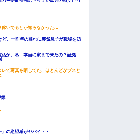
場の主要取引先のトップが母方の叔父だっ
り稼いでるとか知らなかった…
けど、一昨年の暮れに突然息子が職場を訪
電話が。私「本当に家まで来たの？証拠
後
スレで写真を晒してた。ほとんどがブスと
た
結果
…
〜」の絶望感がヤバイ・・・