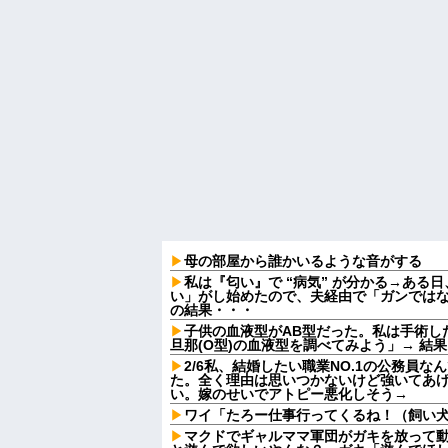
母の部屋から誰かいるような音がする
私は『匂い』で “病気” が分かる→ある
い」がし始めたので、夫経由で「ガンでは
の結果・・・
子供の血液型がAB型だった。私は手術し
旦那(O型)の血液型を調べてみよう」→ 結
2/6私、結婚したい職業NO.1の公務員
た。全く理由は思いつかないけど強いてあ
い。嫁のせいでアトピー悪化しそう→
ワイ「たろー仕事行ってくるね！（飼い
マクドでギャルママ軍団がガキを放って