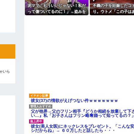
【悲報】『自認レイブンクロー』
泥ママ「もういいじゃない！私だ
不義の子を妊娠したコ
彼「ちっ！」私「」
主な税金の成り立ちを調べてみ
って傷ついてるのに！」→盗みを
り。ウトメ「この子は
責められた泥ママがまさかの被害
の子として育てて」旦
逆切れ。「何クラクション鳴らして
者アピール。その言い分に周囲か
とう」私「勝手に決め
ら笑いが漏れてしまい…
→修羅場になり
らｗｗｗｗｗ(※画像あり)
女子のこの動画、すげえええええｗ
車線を制限速度で走った結果
くる
やらかす←あまり悲しませないでく
ゃいら
彼女(37)の情欲がえげつない件ｗｗｗｗｗｗｗ
父が他界→父のフリン相手『どうか相続を放棄して下
い…』私「お子さんはフリン略奪婚って知ってるの？」
彼女(美人女医)にネックレスをプレゼント。「こんな
シだからね」→ ６０万したと話したら・・・