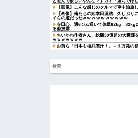
と遊んで欲しいやんな？」ガキ「遊んでほしい
【画像】こんな感じのクルマで車中泊旅
【画像】俺たちの姫本田望結、久しぶり
イらの姫だったw w w w w w w w w w
寺田心、週6ジム通いで体重62kg→82kg
る姿披露
ちいかわ作者さん、総額30億超の大豪邸
ｗｗｗｗｗｗｗ
お前ら「日本も核武装汁！」←１万発の
【家族内争い】 嫁のピアノを兄嫁が欲し
ｗｗｗ
行方不明になった子の名前が「大和」だ
結果、ネットで意見が真っ二つになってい
子供がバイトで貯めた資金で旅行中の話
貸してくれる？って連絡きた
飛行機に乗ると、自分の指定席には見知
た瞬間、空気が変わって…
Aさんの家に子連れで集まって遊ばせてた
「誰がやったの？」と犯人探しが始まり...
嫁が頻繁に転職するせいで俺が職場で恥
【悲報】 マイナ保険証のクソぶり、バレ
ハードオフに売っていた4万4000円のフ
「こんな高いの？ｗｗ」「逆に超安い」
私「ちょっと、人の家の金庫触らないで
たから、開けてみようとしただけ☆』義兄