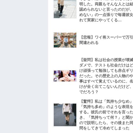
明した。両親もそんな人とは
認められないと言ったのだが
めない」の一点張りで毎週彼
れて実家にやってくる…
【悲報】ワイ将スーパーで万
間違われる
【疑問】私は社会の授業が壊
ダメで、テストも社会だけは
け頑張って勉強しても赤点ギ
だった。その歴史上の人物の
事はすべて覚えているのに、
けが全く出てこないんだけど
でだろう？
【驚愕】私は「気持ち少なめ
「気持ち多め」のような表現
する。彼氏の前でそれを言っ
き、「気持ちって何？」と聞
ので説明したら、その後また
問をしてきて冷めてしまった