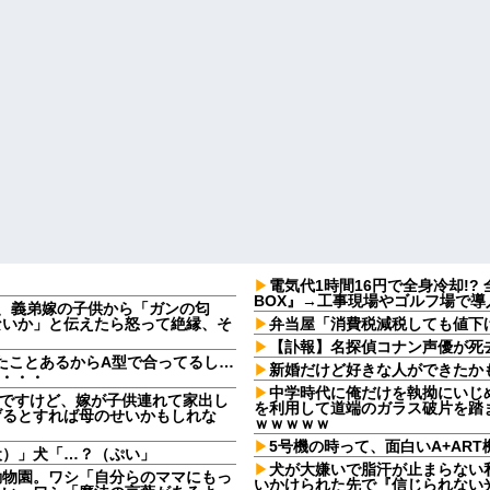
電気代1時間16円で全身冷却!?
BOX』→工事現場やゴルフ場で導
日、義弟嫁の子供から「ガンの匂
ないか」と伝えたら怒って絶縁、そ
弁当屋「消費税減税しても値下
【訃報】名探偵コナン声優が死去
たことあるからA型で合ってるし…
新婚だけど好きな人ができたか
果・・・
中学時代に俺だけを執拗にいじ
なんですけど、嫁が子供連れて家出し
を利用して道端のガラス破片を踏
げるとすれば母のせいかもしれな
ｗｗｗｗｗ
5号機の時って、面白いA+AR
犬）」犬「…？（ぷい」
犬が大嫌いで脂汗が止まらない
動物園。ワシ「自分らのママにもっ
いかけられた先で『信じられない