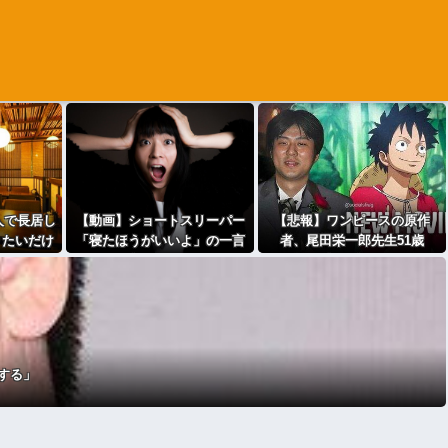
人で長居し
【動画】ショートスリーパー
【悲報】ワンピースの原作
りたいだけ
「寝たほうがいいよ」の一言
者、尾田栄一郎先生51歳
くれ（怒」
にブチギレ・・・
「あ、切り込む？笑」
する」