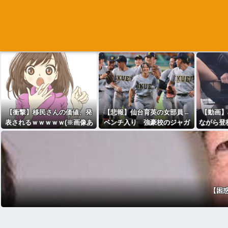
【衝撃】移民さんの価値、発
【悲報】仙台育英の女部員←
【動画】
表されるｗｗｗｗｗ(※画像あ
ベンチ入り 強豪校のジャガ
ながら登
り)
イモダンサー←ベンチ外
【困