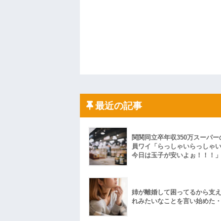
最近の記事
関関同立卒年収350万スーパー
員ワイ「らっしゃいらっしゃ
今日は玉子が安いよぉ！！！
姉が離婚して困ってるから支
れみたいなことを言い始めた