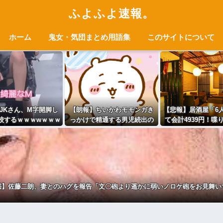
ふよふよ速報。
ホーム
鬼女・気団まとめ用語集
このサイトについて
JKさん、M字開脚し
【朗報】ちいかわモモンガき
【悲報】居酒屋「6
校するｗｗｗwｗｗｗ
っかけで精通する男児続出の
て会計4939円！喋
ｗｗｗｗｗ
夏wwwww
なら公園に行って
⇒！
惑】佐藤二朗、妻とのハグを報告「文〇砲より遥かに弱いノロケ砲をお見舞い