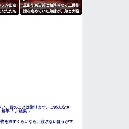
 ← こいつらのタチ悪い率は異常
トメが出戻
旦那である弟に相談もなく二世帯
たよ
あなたたち
話を進めていた弟嫁が、弟と大喧
那「ありが
嘩。その騒動で夫婦仲は最悪にな
ないで！」
ったはずが…
…
さい、昔のことは謝ります。ごめんなさ
相手『 』結果→
安物を渡すくらいなら、渡さないほうがマ