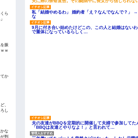
夫に癌の余命宣告。その闘病中に長女から信じられな
私「結婚やめるわ」 婚約者「え？なんでなんで？」 
いくら
な
い」
9月に付き合い始めたけどこの、この人と結婚はない
で重体になっているらしく…
気を振
ｗｗｗ
してか
けど、
よろし
夫の友達がBBQを定期的に開催して夫婦で参加してた
「BBQは友達とやりなよ！」と言われて…
頃かな
事が判