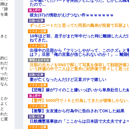
三年働いてたパートを突然クビになった。しかし元職
結婚は
たので…
、「諦
女を連
彼女(37)の情欲がえげつない件ｗｗｗｗｗｗｗ
ずっとニートだと思ってた同居の義弟が投資で旦那よ
10年ほど前、息子がまだ年中だった時に離婚したんだ
引きと
ねてきた。
出張中の旦那から『フリンしやがって、このクズ』と
は？」旦那「俺の言葉が信じられないのか！」→ 離婚
滅的に
どれだ
旦那の元カノをSNSで探して写真を保存して顔面評価
リギリ
いう評価の中で二人ほど意外に好評価で苦々しく思っ
やった
名前だ
妻が亡くなったんだけど正直ガチで嬉しい
、なん
【悲報】嫁がワイのこと嫌いっぽいから単身赴任した
」とか
【驚愕】5000円でＪＫと行為してきたが後悔しかない
をよく
たと
【衝撃】女友達から行為中に告白されてOKした結果
かれた
同じ質
日航機墜落事故の「ここからは日本語で大丈夫ですよ