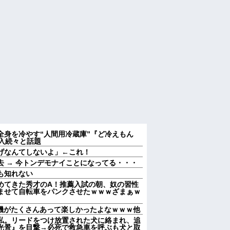
 全身を冷やす“人間用冷蔵庫”『ど冷えもん
入続々と話題
げなんてしないよ」←これ！
 → 今トンデモナイことになってる・・・
も知れない
めてきた秀才のA！推薦入試の朝、奴の習性
ませて自転車をパンクさせたｗｗｗざまぁｗ
T機がたくさんあって楽しかったよなｗｗｗ他
私。リードをつけ放置された犬に絡まれ、追
光景』を目撃→必死で救急車を呼ぶも犬と取