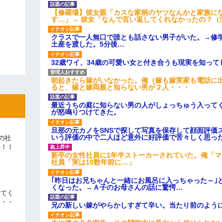
【修羅場】彼女親「カスな家柄のヤツなんかと家族に
す…」→ 彼女「なんで言い返してくれなかったの？（
クラスで一人無口で誰とも話さない男子がいた。→修
土産を渡した。5分後…
32歳ワイ、34歳の可愛い女と付き合うも現実を知っ
朝起きたら嫁がいなかった。俺（嫁も嫁実家も電話に出
ると、嫁と嫁両親と知らない男が２人・・・
最近うちの庭に知らない男の人がしょっちゅう入って
が怒鳴りつけてきた。
旦那の元カノをSNSで探して写真を保存して顔面評価
いう評価の中で二人ほど意外に好評価で苦々しく思っ
の社
い！！
新卒の女性社員に1年半ストーカーされていた。俺「
」
社員「実は10数年前に…」
｢昨日はお兄ちゃんと一緒にお風呂に入っちゃった～｣
くなった。→Ａ子のお母さんの話に驚愕…
えてく
・・・
兄の新しい嫁がやらかしすぎて辛い。当たり前のよう