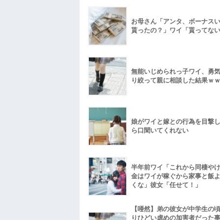
お母さん「アンタ、ボーナス
貰ったの？」ワイ「貰ってな
無能いじめられっ子ワイ、勇
り絞って親に相談した結果ｗ
娘がワイと嫁との行為を目撃
ら口聞いてくれない
半年前ワイ「これから同棲や
金はワイが稼ぐから家事と飯
くな」彼女「任せて！」
【唖然】弟の彼女が中学生の
りひどい虐めの加害者だった