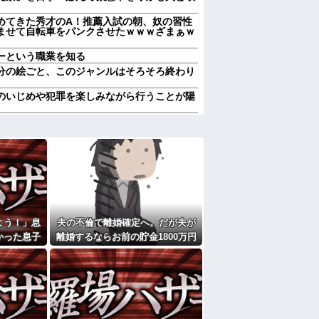
めてきた秀才のA！推薦入試の朝、奴の習性
ませて自転車をパンクさせたｗｗｗざまぁｗ
ーという職業を知る
分の絵ごと、このジャンルはそろそろ終わり
のいじめや犯罪を楽しみながら行うことが陽
「男が居るんだろう、それで男に色々入れら
が居て、コンセントになったのはそちらの息
ｗ
された、助けて」とウチに子連れで押しかけ
痛い…苦しい…」私「はぁ」→交番に電話し
6.3％に わずか2年で20.7ポイント増、
が私の子供達に「お母さんが死んだらどうす
よう！」息
夫の不倫で離婚確定へ。だが夫が
。」と
かった息子
離婚するならお前の貯金1800万円
かネコパンチだとか…。 うちのは俺を起こす
。【再】
0年後…
を財産分与しろ」と言い出した
が大嫌い。夏休みのお出かけ先はおばあちゃ
ゃんと一緒にＴＤＬに連れて行ってあげた
れた
にと連絡あり。石をどかしてミミズ集め足の