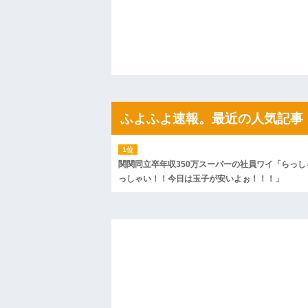
果・・・
私「初めて飲む味だけどなんのお茶？」
【GIF】JSのカンチョーワロタ
後続車にクラクションを鳴らされ彼氏が
んだ！降りてこいよ！」と怒鳴りだし...
【衝撃】報酬100万円超の治験募集がこち
【ネット騒然】惨殺されたタワマン頂き
ｗｗｗｗｗｗｗｗｗｗ
【愕然】白のクラウン俺氏、高速道路左
ふよふよ速報。最近の人気記事
wwwwwwwwwwww
百年の恋12-899 食べた量を張り合って
【悲報】佐藤輝明・・・２軍でも盛大に
れ
関関同立卒年収350万スーパーの社員ワイ「らっし
っしゃい！！今日は玉子が安いよぉ！！！」