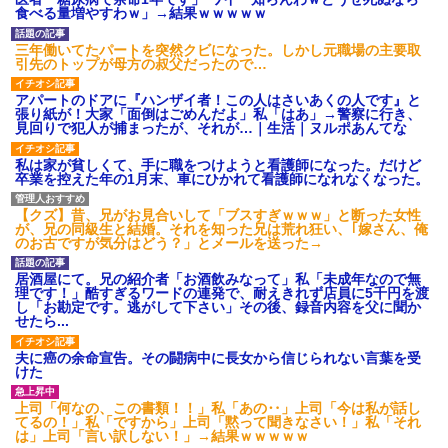
レストランで食事してたらい
コレｗｗｗｗｗ
食べる量増やすわｗ」→結果ｗｗｗｗｗ
きなり後ろから髪を引っ張ら
取り放題でてんこ盛りにして
れ、子供が悪戯してるのかと思
るのはまあ見かけるが持ち帰り
三年働いてたパートを突然クビになった。しかし元職場の主要取
い注意しようと振り向こうとし
はなしでしょう、、、
引先のトップが母方の叔父だったので…
たら耳元でハサミの音がした！...
主な税金の成り立ちを調べて
ハードオフに売っていた4万
みたよ
アパートのドアに『ハンザイ者！この人はさいあくの人です』と
4000円のフィギュアがヤバすぎ
張り紙が！大家「面倒はごめんだよ」私「はあ」→警察に行き、
るｗｗｗｗｗｗ「こんな高い
見回りで犯人が捕まったが、それが…｜生活｜ヌルポあんてな
の？ｗｗ」「逆に超安い」
私「ちょっと、人の家の金庫
私は家が貧しくて、手に職をつけようと看護師になった。だけど
触らないでよ！」キチママ『そ
卒業を控えた年の1月末、車にひかれて看護師になれなくなった。
こに金庫があったから、開けて
みようとしただけ☆』義兄「泥
は出てけ！二度と来るな！」結
【クズ】昔、兄がお見合いして「ブスすぎｗｗｗ」と断った女性
果・・・
が、兄の同級生と結婚。それを知った兄は荒れ狂い、｢嫁さん、俺
私「初めて飲む味だけどなん
のお古ですが気分はどう？」とメールを送った→
のお茶？」彼「ちっ！」私「」
【GIF】JSのカンチョーワロ
居酒屋にて。兄の紹介者「お酒飲みなって」私「未成年なので無
タ
理です！」酷すぎるワードの連発で、耐えきれず店員に5千円を渡
し「お勘定です。逃がして下さい」その後、録音内容を父に聞か
後続車にクラクションを鳴ら
せたら...
され彼氏が逆切れ。「何クラク
ション鳴らしてんだ！降りてこ
いよ！」と怒鳴りだし...
夫に癌の余命宣告。その闘病中に長女から信じられない言葉を受
けた
【衝撃】報酬100万円超の治験
募集がこちらｗｗｗｗｗ(※画像
あり)
上司「何なの、この書類！！」私「あの‥」上司「今は私が話し
てるの！」私「ですから」上司「黙って聞きなさい！」私「それ
【ネット騒然】惨殺されたタ
は」上司「言い訳しない！」→結果ｗｗｗｗｗ
ワマン頂き女子のこの動画、す