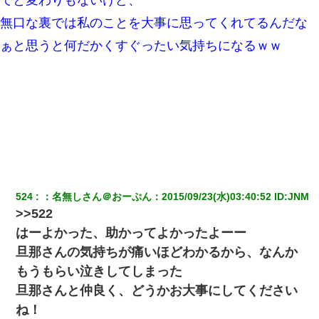
と！」俺「会社にいない？」→次の瞬間、すごい鳥肌が立った
無口な裏では私のことを大事に思ってくれてるんだな
【画像】女上司(30)「終電なくなったね…部屋くる？」ワイ「行
ぁと思うと何だかくすぐったい気持ちになるｗｗ
きます！」
旦那が長男のDNA鑑定をしたら血縁関係0%だった。旦那「やっぱ
りウワキしてたんだな…」長男「俺は誰の子供なの？」長女・次
男「ウワキ女！」
ケーキバイキングにいた単独の50くらいのオッサン、強烈だっ
た。
隣室のお婆ちゃん「下階からの異臭に困ってる、今もすっごく臭
524
：
名無しさん＠おーぷん
：
2015/09/23(水)03:40:52
 ID:
JNM
い」私「変だなあ～なにも臭わないよ」→ その後。警察『絶対に
>>522
窓とドアを開けないで』
はーよかった、助かってよかったよーー
旦那さんの気持ちが痛いほどわかるから、なんか
【GJ!】会社から帰宅中、広い駐車場にエンジンかけっ放しの車を
発見。しかも「ヒィ～」みたいな声も聞こえてきたので気になっ
もうもらい泣きしてしまった
て近寄ったら女の子がおっさんの下敷きになってた
旦那さんと仲良く、どうかお大事にしてください
ね！
生保レディと行為する為に駆け引きしてみた結果ｗｗｗｗｗｗｗ