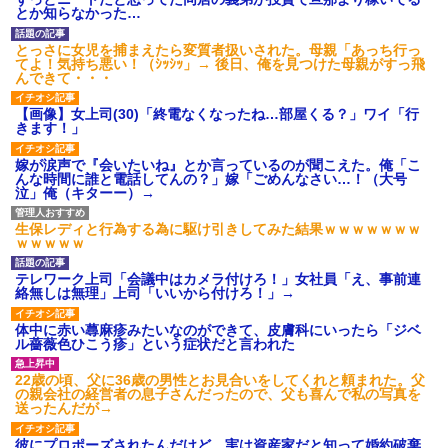
募集がこちらｗｗｗｗｗ(※画像
とか知らなかった…
あり)
【ネット騒然】惨殺されたタ
とっさに女児を捕まえたら変質者扱いされた。母親「あっち行っ
ワマン頂き女子のこの動画、す
てよ！気持ち悪い！（ｼｯｼｯ」→ 後日、俺を見つけた母親がすっ飛
げえええええｗｗｗｗｗｗｗｗ
んできて・・・
ｗｗｗ
【愕然】白のクラウン俺氏、
【画像】女上司(30)「終電なくなったね…部屋くる？」ワイ「行
高速道路左車線を制限速度で走
きます！」
った結果wwwwwwwwwwww
百年の恋12-899 食べた量を
嫁が涙声で『会いたいね』とか言っているのが聞こえた。俺「こ
張り合ってくる
んな時間に誰と電話してんの？」嫁「ごめんなさい…！（大号
泣」俺（キターー）→
【悲報】佐藤輝明・・・２軍
でも盛大にやらかす←あまり悲
しませないでくれ
生保レディと行為する為に駆け引きしてみた結果ｗｗｗｗｗｗｗ
ｗｗｗｗｗ
テレワーク上司「会議中はカメラ付けろ！」女社員「え、事前連
絡無しは無理」上司「いいから付けろ！」→
体中に赤い蕁麻疹みたいなのができて、皮膚科にいったら「ジベ
ル薔薇色ひこう疹」という症状だと言われた
22歳の頃、父に36歳の男性とお見合いをしてくれと頼まれた。父
の親会社の経営者の息子さんだったので、父も喜んで私の写真を
送ったんだが→
彼にプロポーズされたんだけど、実は資産家だと知って婚約破棄