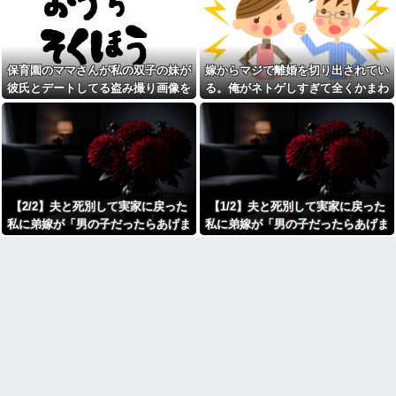
ジャンポケ斉藤「同意があっ
た。まさかの不倫現場に遭遇...
たんです。本当です。信じて下
進学クラスで教師への不満を
さい」 ←何でこの主張が通ら
抱えていた中学生。悩んだ末に
ないの？
取った行動が大人にも響くもの
父がﾀﾋんだ翌日、彼女から
で…
保育園のママさんが私の双子の妹が
嫁からマジで離婚を切り出されてい
「今日はつきあって半年の記念
彼の同期の嫁が子供を産ん
日だね！おめでとう！」とメー
彼氏とデートしてる盗み撮り画像を
る。俺がネトゲしすぎて全くかまわ
だ。すると、彼が「出産祝いに
ルが来た。それから連絡は無視
見せて「あとはわかるよね？とりあ
なかったのが原因らしく...
人生ゲームをあげるんだ！」と
している。「別れたいならせめ
話してきて...
てそう言って」と連絡きたけど
えず5万を家に持ってきて」と脅し
話もしたくないんだよ…….他
【速報】れいわ新選組さん
てきた
「いのちの党」に改名ｗｗｗｗ
弟「エレベーターで知らない
ｗｗｗｗ
女に蹴られた！」私「何した
の？」→事情を聞いた家族全員
【画像】令和最新版のあのち
が「それは自業自得」と呆れて
ゃん、可愛過ぎてワイらにブッ
しまい…
【2/2】夫と死別して実家に戻った
【1/2】夫と死別して実家に戻った
刺さりまくりw w w w w w
【呆然】 兄が『結婚したい』
私に弟嫁が「男の子だったらあげま
私に弟嫁が「男の子だったらあげま
【衝撃】浅田真央ちゃんの婚
と連れて来た女忄生がアレルギ
活条件がこちら←むしろコレは
すよ☆」と妊娠を報告してきた。そ
すよ☆」と妊娠を報告してきた。そ
ー持ちだった。両親は難色を示
普通じゃね？w w w w w w w w
したが兄は結婚し実家とは疎遠
して私名義の家を弟が継ぐ前提で話
して私名義の家を弟が継ぐ前提で話
カフェで長時間パソコン弄っ
状態に。その後、兄夫婦に子供
し出し…
し出し…
ている奴の正体
が2人生まれたが...
劇場版映画ちいかわTHE
生理の予定が８月６日なんだ
MOVIE、明日興行収入1兆円突破
けど７月２９日にドバッと鮮血
が確実にｗｗｗｗｗｗｗｗｗｗ
でたから生理かな？って思った
ｗｗｗ
のよね
【人工障がい者】 甥(28)「両
彼氏「俺の親は毒親。だから
親が亡くなったんで僕のこと引
結婚しても一切関わらなくてい
き取ってほしいんですけど！」
い」私「うん」彼氏「そのかわ
なんでいい年したヒキニートを
り俺もお前の親と一切関わらな