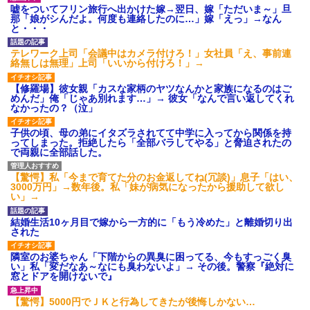
嘘をついてフリン旅行へ出かけた嫁→翌日、嫁「ただいま～」旦
那「娘がシんだよ。何度も連絡したのに…」嫁「えっ」→なん
と・・・
テレワーク上司「会議中はカメラ付けろ！」女社員「え、事前連
絡無しは無理」上司「いいから付けろ！」→
【修羅場】彼女親「カスな家柄のヤツなんかと家族になるのはご
めんだ」俺「じゃあ別れます…」→ 彼女「なんで言い返してくれ
なかったの？（泣」
子供の頃、母の弟にイタズラされてて中学に入ってから関係を持
ってしまった。拒絶したら「全部バラしてやる」と脅迫されたの
で両親に全部話した。
【驚愕】私「今まで育てた分のお金返してね(冗談)」息子「はい、
3000万円」→数年後。私「妹が病気になったから援助して欲し
い」→
結婚生活10ヶ月目で嫁から一方的に「もう冷めた」と離婚切り出
された
隣室のお婆ちゃん「下階からの異臭に困ってる、今もすっごく臭
い」私「変だなあ～なにも臭わないよ」→ その後。警察『絶対に
窓とドアを開けないで』
【驚愕】5000円でＪＫと行為してきたが後悔しかない…