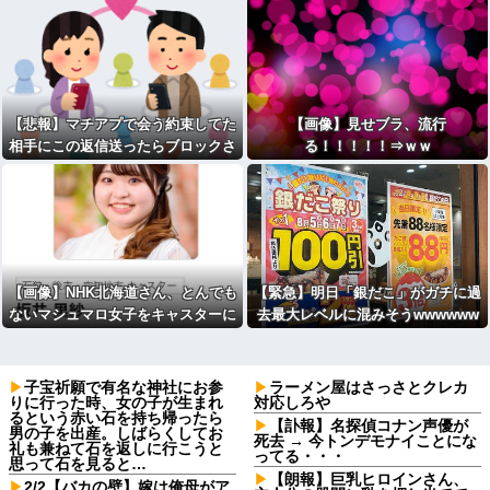
【悲報】マチアプで会う約束してた
【画像】見せブラ、流行
相手にこの返信送ったらブロックさ
る！！！！！⇒ｗｗ
れたんやが
【画像】NHK北海道さん、とんでも
【緊急】明日「銀だこ」がガチに過
ないマシュマロ女子をキャスターに
去最大レベルに混みそうwwwwww
起用ｗ
wwwwwwwwwwwwwwwwwwww
子宝祈願で有名な神社にお参
ラーメン屋はさっさとクレカ
りに行った時、女の子が生まれ
対応しろや
るという赤い石を持ち帰ったら
【訃報】名探偵コナン声優が
男の子を出産。しばらくしてお
死去 → 今トンデモナイことにな
礼も兼ねて石を返しに行こうと
ってる・・・
思って石を見ると…
【朗報】巨乳ヒロインさん、
2/2【バカの壁】嫁は俺母がア