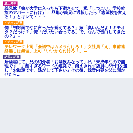
義兄嫁「娘が大学に入ったら下宿させて」私「しつこい、学校斡
旋のアパートに行け」→ 旦那が義兄に通報したら「志望校を変え
ろ！」とキレて・・・
俺「初対面でなに言ったか覚えてる？」嫁「臭いんだよ！キモオ
タ？だっけ？」俺「だいたい合ってる。で、なんで告白してきた
の？」→
テレワーク上司「会議中はカメラ付けろ！」女社員「え、事前連
絡無しは無理」上司「いいから付けろ！」→
居酒屋にて。兄の紹介者「お酒飲みなって」私「未成年なので無
理です！」酷すぎるワードの連発で、耐えきれず店員に5千円を渡
し「お勘定です。逃がして下さい」その後、録音内容を父に聞か
せたら...