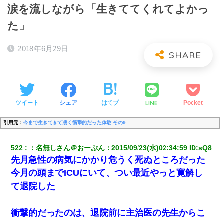
涙を流しながら「生きててくれてよかっ
た」
2018年6月29日
LINE
ツイート
シェア
はてブ
Pocket
引用元：
今まで生きてきて凄く衝撃的だった体験 その9
522
：
名無しさん＠おーぷん
：
2015/09/23(水)02:34:59
 ID:
sQ8
先月急性の病気にかかり危うく死ぬところだった
今月の頭までICUにいて、つい最近やっと寛解し
て退院した
衝撃的だったのは、退院前に主治医の先生からこ