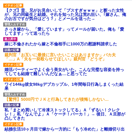
居酒屋にて。兄の紹介者「お酒飲みなって」私「未成年なので無
【クズ】昔、兄がお見合いして「ブスすぎｗｗｗ」と断った女性
理です！」酷すぎるワードの連発で、耐えきれず店員に5千円を渡
が、兄の同級生と結婚。それを知った兄は荒れ狂い、｢嫁さん、俺
し「お勘定です。逃がして下さい」その後、録音内容を父に聞か
のお古ですが気分はどう？」とメールを送った→
せたら...
さっき嫁から、「愛しています」ってメールが届いた。俺も「愛
してます」って送ったら
この母親は娘の黒歴史を掘り出さないと死ぬんか？ 死ぬんか？
嫁に不倫されたから嫁と不倫相手に1000万の慰謝料請求した
放置子が病院送りになったらしい → 俺（二度と帰ってくるなよ…
裁判官「お互いに最後に言いたいことはありますか」バカ夫
嫁を半身不随にしやがった恨みは、正直こんなもんじゃ晴れな
「…」A「夫を一発殴らせてほしい」裁判官「どうぞ」
い）
婚活パーティーでよく会う美女がいた。こんな完璧な容姿を持っ
てしても結婚て難しいんだなぁ…と思ってた
高1のとき男に襲われ、不妊の叔母に頼まれて出産。→叔母夫婦が
養子縁組してアメリカに子供を連れ帰った。→9・11で叔母夫婦が
ワイ144kg彼女98kgデブカップル、1年間毎日行為しまくった結
亡くなってしまい…
果
【驚愕】5000円でＪＫと行為してきたが後悔しかない…
【悲報】姉と入浴中に大きくなってしまった結果ｗｗｗｗｗｗｗ
ｗ
私「まとめ買いして冷凍ストックしてる」Ａ「ずるい！クレク
レ！」私「なんでよ」Ａ「ケーチ！バーカ！」→ 後日、Ａ旦那が
凸してきた
【復讐】義兄嫁「生活費、足りない分を貸してほしい」私「貸す
わけないでしょｗｗｗｗ」→ 理由を話したら泣き出して・・私
（あまりにも希望通り）
結婚生活10ヶ月目で嫁から一方的に「もう冷めた」と離婚切り出