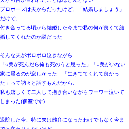
私が遺産を相続。→それを知った義両親が「旅行代金を出せ！」
「リフォーム費用を負担しろ！」「金の管理は私達がする！」と
プロポーズは夫からだったけど、「結婚しましょう」
浅ましくも集りにきた。
だけで、
付き合ってる頃から結婚した今まで私の何が良くて結
ホテルに泊まったんだけど従業員が最悪だった。折角の旅行で何
故私が怒鳴られなきゃいけなかったのだ
婚してくれたのか謎だった
友人とふたりで山口に旅行した時の事。レンタカーを借りて山の
中の道を走っていたら、突然ガガッ！って音がして…
そんな夫がボロボロ泣きながら
「○美が死んだら俺も死のうと思った」「○美がいない
私は家が貧しくて、手に職をつけようと看護師になった。だけど
卒業を控えた年の1月末、車にひかれて看護師になれなくなった。
家に帰るのが寂しかった」「生きててくれて良かっ
た」って訥々と話すもんだから、
嫁に不倫されたから嫁と不倫相手に1000万の慰謝料請求した
私も嬉しくて二人して抱き合いながらワーワー泣いて
義兄嫁「娘が大学に入ったら下宿させて」私「しつこい、学校斡
しまった(個室です)
旋のアパートに行け」→ 旦那が義兄に通報したら「志望校を変え
ろ！」とキレて・・・
退院した今、特に夫は雄弁になったわけでもなく今ま
日曜日、会社の窓を見ると同僚の姿。俺（あれ？ディズニーシー
じゃ？）→俺電話「今何してんの？」同僚「シーで並んでるこ
でと変わりもないけど、