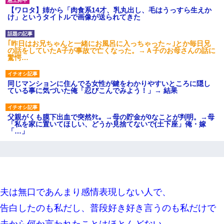
【ワロタ】姉から「肉食系14才、乳丸出し、毛はうっすら生えか
け」というタイトルで画像が送られてきた
｢昨日はお兄ちゃんと一緒にお風呂に入っちゃった～｣とか毎日兄
の話をしていたA子が事故で亡くなった。→Ａ子のお母さんの話に
驚愕…
同じマンションに住んでる女性が鍵をわかりやすいところに隠し
ている事に気づいた俺「忍びこんでみよう！」→ 結果
父親がくも膜下出血で突然ﾀﾋ。→母の貯金が0なことが判明。→母
「私を家に置いてほしい、どうか見捨てないで(土下座」俺・嫁
「…」
新卒の女性社員に1年半ストーカーされていた。俺「マジで怖い」
上司「話をしてみる」→女性社員「実は10数年前に…」
【クズ】昔、兄がお見合いして「ブスすぎｗｗｗ」と断った女性
夫は無口であんまり感情表現しない人で、
が、兄の同級生と結婚。それを知った兄は荒れ狂い、｢嫁さん、俺
のお古ですが気分はどう？」とメールを送った→
告白したのも私だし、普段好き好き言うのも私だけで
夫から何か言われたことはほとんどない