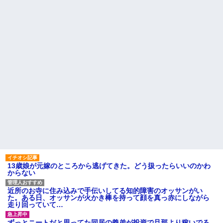
引き取らなきゃいけないんだ...
い。結婚の挨拶にも行かない」
私「えっ」
家族が車停める所は石畳でそ
こには２台家族の車停めてたん
盆正月に夫の実家に長時間滞
だけど、中庭の芝生上に知らな
在しなきゃいけないのが苦痛。
い車が4台停まっていた 父が運転
私「貴方は私の実家を早々に退
手捕まえ「芝生を弁償して...
散する。私もそうしていいは
ず」夫「それは男だから許され
【画像】 北海道、推定300kg
ること。女は許されない」
のヒグマ登場ｗｗｗｗｗｗｗｗ
ｗｗｗｗｗｗｗｗｗｗｗｗ
同窓会で実験、「俺が青年実
業家だったら女の子はどういう
ハードオフに売っていた4万
反応をするか」
4000円のフィギュアがヤバすぎ
るｗｗｗｗｗｗ「こんな高い
【切実】夫に無理と言われた
の？ｗｗ」「逆に超安い」
私の7年の無視生活、その理由が
コレｗｗｗ
私「ちょっと、人の家の金庫
触らないでよ！」キチママ『そ
44歳無職です。精神科に通院
こに金庫があったから、開けて
中で生活保護を受けてます。妻
みようとしただけ☆』義兄「泥
に酷いことばかりしたので離婚
は出てけ！二度と来るな！」結
されそうです。「働くから」
果・・・
「心を入れ替えるから」と言っ
ても信じてもらえません。助け
私「初めて飲む味だけどなん
て
のお茶？」彼「ちっ！」私「」
13歳娘が元嫁のところから逃げてきた。どう扱ったらいいのかわ
先生から電話があったんだけ
からない
【GIF】JSのカンチョーワロ
ど、「～とか～」「～とか考え
タ
て～」と何度も言ってたのが耳
後続車にクラクションを鳴ら
に残ってしまった
近所のお寺に住み込みで手伝いしてる知的障害のオッサンがい
され彼氏が逆切れ。「何クラク
た。ある日、オッサンが火かき棒を持って顔を真っ赤にしながら
主な税金の成り立ちを調べて
ション鳴らしてんだ！降りてこ
走り回っていて…
みたよ
いよ！」と怒鳴りだし...
【衝撃】報酬100万円超の治験
ずっとニートだと思ってた同居の義弟が投資で旦那より稼いでる