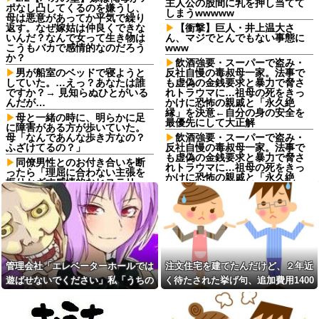
主人公の股間に乳を押し当てて
ポなし凸してくるのを嫌うし、
しまうwwwww
母は悪意があってか平気で繰り
返す。なぜ嫁姑は仲良くできな
【衝撃】巨人・井上温大さ
いんだ？なんで女って生き物は
ん、マジでとんでもない事態に
こうもバカで感情的なのだろう
www
か？
飲酒強要・スーパーで盗み・
男が船室のベッドで寝ようと
反社自慢の毒叔母一家。法事で
していた。…えっ？あなたは誰
も虚偽の金銭要求と暴力で脅さ
ですか？→ 見知らぬひとがいる
れトラウマに…祖母の死をきっ
んだが…
かけに恐怖の親戚と「永久絶
縁」を決意←自分の身の安全を
母と一緒の時に、明らかに足
最優先にして大正解
に障害がある方が歩いていた。
母「なんであんな歩き方なの？
飲酒強要・スーパーで盗み・
ふざけてるの？」
反社自慢の毒叔母一家。法事で
も虚偽の金銭要求と暴力で脅さ
同僚男性とのお付き合いを断
れトラウマに…祖母の死をきっ
ったら「理屈に合わない主張を
かけに恐怖の親戚と「永久絶
振りかざす感情的なヒステリー
縁」を決意←自分の身の安全を
女」と言いふらされて・・・
最優先にして大正解
退職してしばらく経った頃、
ジャンポケ斉藤の被害女性
元職場の取引先から連絡が来
「バウムクーヘン売ったり
た。話を聞くと納得できない内
TikTokライブしててムカついた
容で…
から示談しなかった」←これ
義両親「空き家になるし住ん
コインランドリーで私物の乾
でいいよ」私たち「じゃあお言
管理会社「エレベーターホールでは
注文住宅を建てたんだけど、２年近
燥機シートを「ご自由にどうぞ
葉に甘えて…」→引っ越した途
だろw」と勝手に盗もうとした
遊ばせないでください」私「うちの
く待たされた挙げ句、追加費用1400
端、予想外の出来事が待ってい
DQN夫婦！注意したら「は？名
て…
子じゃないんですけど…」→まさか
万請求された。流石におかしいよ
前かいてないんですけど」と逆
予定より早めに家に帰宅。リ
ギレ
の展開になり…
ね？
ビングに「裸の嫁」と男がい