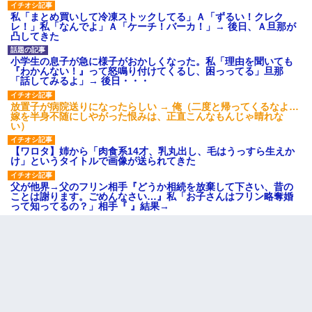
私「まとめ買いして冷凍ストックしてる」Ａ「ずるい！クレク
レ！」私「なんでよ」Ａ「ケーチ！バーカ！」→ 後日、Ａ旦那が
凸してきた
小学生の息子が急に様子がおかしくなった。私「理由を聞いても
『わかんない！』って怒鳴り付けてくるし、困っってる」旦那
「話してみるよ」→ 後日・・・
放置子が病院送りになったらしい → 俺（二度と帰ってくるなよ…
嫁を半身不随にしやがった恨みは、正直こんなもんじゃ晴れな
い）
【ワロタ】姉から「肉食系14才、乳丸出し、毛はうっすら生えか
け」というタイトルで画像が送られてきた
父が他界→父のフリン相手『どうか相続を放棄して下さい、昔の
ことは謝ります。ごめんなさい…』私「お子さんはフリン略奪婚
って知ってるの？」相手『 』結果→