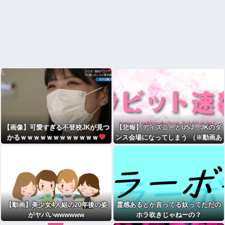
【画像】可愛すぎる不登校JKが見つ
【悲報】ディズニーとUSJ、JKのダ
かるｗｗｗｗｗｗｗｗｗｗｗｗ
ンス会場になってしまう （※動画あ
り）
【動画】美少女4人組の20年後の姿
霊感あるとか言ってる奴ってただの
がヤバいwwwwww
ホラ吹きじゃねーの？