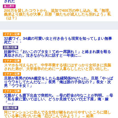
された
200万を貸したコウトから、追加で400万の申し込み、私「無理。
テレワーク上司「会議中はカメラ付けろ！」女社員「え、事前連
義弟より娘たちが大事」旦那「娘たちが成人したら別れよう」私
絡無しは無理」上司「いいから付けろ！」→
（は？）
【まぬけ】夫「離婚だ！」私「わかった。で？」夫「慰謝料
だ！」私「いいけど弁護士通して。私も請求する」夫「」
32歳ワイ、34歳の可愛い女と付き合うも現実を知ってしまい無事
死亡・・・
姉旦那の友達「ほんとのパパだよ～」私のお腹を触ってほざく。
→思わず手を叩いて振り払ったら…
妊娠中に「おいこのブタ女！てめー席譲れ！」と絡まれ腹を殴る
真似された。泣きながら夫に話すと一年後に…
【報告者がキチ】嫁「妊娠した」俺『それじゃあ皆に祝ってもら
スマホを与えられて、中学卒業する頃にはすっかり女叩きに洗脳
おう』友人達を家に連れ帰ってホームパーティー→俺『皆に祝え
された弟が、大学進学のために一人暮らししたいと言い出した。
てもらえて良かったな！』→
旦那が長男のDNA鑑定をしたら血縁関係0%だった。旦那「やっぱ
りウワキしてたんだな…」長男「俺は誰の子供なの？」長女・次
【驚愕】5000円でＪＫと行為してきたが後悔しかない…
男「ウワキ女！」
父親がくも膜下出血で突然ﾀﾋ。→母の貯金が0なことが判明。→母
【悲報】嫁がワイのこと嫌いっぽいから単身赴任した結果
「私を家に置いてほしい、どうか見捨てないで(土下座」俺・嫁
「…」
兄の新しい嫁がやらかしすぎて辛い。当たり前のように実家や姪
同じマンションに住んでる女性が鍵をわかりやすいところに隠し
の幼稚園に来る
ている事に気づいた俺「忍びこんでみよう！」→ 結果