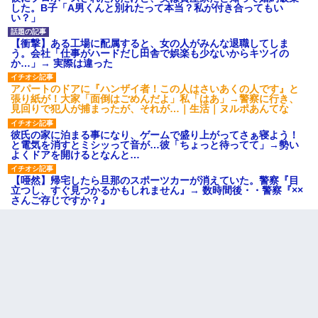
した。B子「A男くんと別れたって本当？私が付き合ってもい
い？」
【衝撃】ある工場に配属すると、女の人がみんな退職してしま
う。会社「仕事がハードだし田舎で娯楽も少ないからキツイの
か…」→ 実際は違った
アパートのドアに『ハンザイ者！この人はさいあくの人です』と
張り紙が！大家「面倒はごめんだよ」私「はあ」→警察に行き、
見回りで犯人が捕まったが、それが…｜生活｜ヌルポあんてな
彼氏の家に泊まる事になり、ゲームで盛り上がってさぁ寝よう！
と電気を消すとミシッって音が…彼「ちょっと待ってて」→勢い
よくドアを開けるとなんと…
【唖然】帰宅したら旦那のスポーツカーが消えていた。警察『目
立つし、すぐ見つかるかもしれません』→ 数時間後・・警察『××
さんご存じですか？』