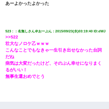
ｗｗｗｗｗ
あーよかったよかった
13歳娘が元嫁のところから逃げてきた。どう扱ったらいいのかわ
からない
アパートのドアに『ハンザイ者！この人はさいあくの人です』と
523
：
名無しさん＠おーぷん
：
2015/09/23(水)03:19:40
 ID:
dWJ
張り紙が！大家「面倒はごめんだよ」私「はあ」→警察に行き、
見回りで犯人が捕まったが、それが…｜生活｜ヌルポあんてな
>>522
壮大なノロケ乙ｗｗｗ
中途採用のAが部長から呼び出された。Aはヘラヘラと部屋に入っ
こんなことでもなきゃ一生引き出せなかった台詞
ていき、1時間後に号泣しながら出てきて…
だね
病気は大変だったけど、そのぶん幸せになりまく
昨日37歳のおばさんと行為したんだけどめちゃくちゃだった
るがいい！
無事生還おめでとう
隣の部屋の住民の母親、オートロックを突破してマンションに入
り込んできたみたいで、ずっとドアの前で喚いてて滅茶苦茶うる
さかった。
【不幸な結婚式】新郎親族「ブスのくせにドレスなんか着ちゃっ
てさ～ほんと恥ずかしいわよね～（大声」新郎両親「！！！（土
下座」→ 結果・・・