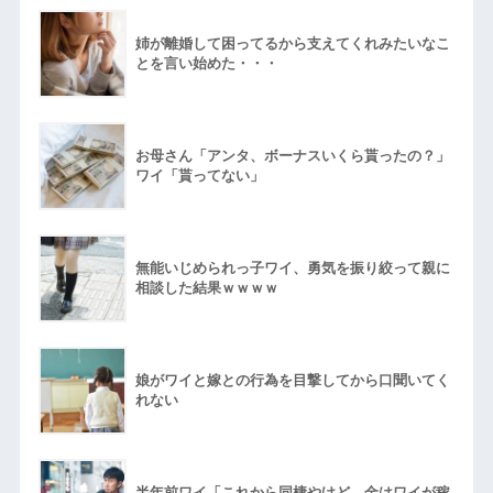
姉が離婚して困ってるから支えてくれみたいなこ
とを言い始めた・・・
お母さん「アンタ、ボーナスいくら貰ったの？」
ワイ「貰ってない」
無能いじめられっ子ワイ、勇気を振り絞って親に
相談した結果ｗｗｗｗ
娘がワイと嫁との行為を目撃してから口聞いてく
れない
半年前ワイ「これから同棲やけど、金はワイが稼