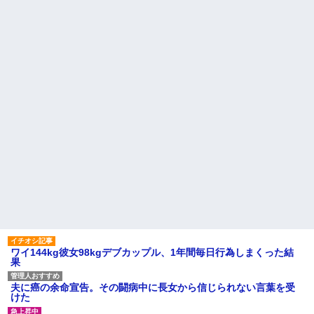
ワイ144kg彼女98kgデブカップル、1年間毎日行為しまくった結
果
夫に癌の余命宣告。その闘病中に長女から信じられない言葉を受
けた