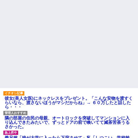
彼女(美人女医)にネックレスをプレゼント。「こんな安物を渡すく
らいなら、渡さないほうがマシだからね」→ ６０万したと話した
ら・・・
隣の部屋の住民の母親、オートロックを突破してマンションに入
り込んできたみたいで、ずっとドアの前で喚いてて滅茶苦茶うる
さかった。
義兄嫁「娘が大学に入ったら下宿させて」私「しつこい、学校斡