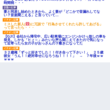
時間弱・・・
妻と同居し始めたときから、よく妻が「どこかで音漏れしてな
い？音楽聞こえる」と言っていて…
ミスした新人(
)に冗談で「行為させてくれたら許してあげる」
って言ったら・・・
【GJ!】会社から帰宅中、広い駐車場にエンジンかけっ放しの車を
発見。しかも「ヒィ～」みたいな声も聞こえてきたので気になっ
て近寄ったら女の子がおっさんの下敷きになってた
３２歳俺「ずっと好きでした！！付き合って下さい！」 ２５歳
彼女「うん！！絶対幸せになろうね！！！！」 → ７年後ｗｗ
ｗｗｗ