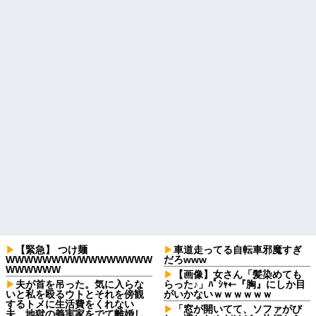
【緊急】 つけ麺
車道走ってる自転車邪魔すぎ
WWWWWWWWWWWWWWWW
だろwww
WWWWWW
【画像】女さん「髪染めても
夫が首を吊った。気に入らな
らった♪」ﾊﾟｼｬ⇠『胸』にしか目
いと私を殴るウトとそれを傍観
がいかないｗｗｗｗｗｗ
するトメに生活費をくれない
「窓が開いてて、ソファがび
夫…地獄の義実家をでて離婚し