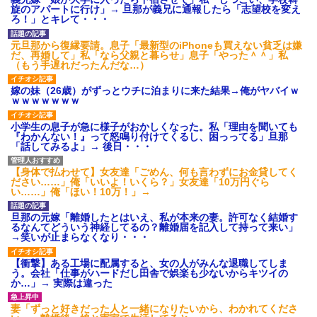
旋のアパートに行け」→ 旦那が義兄に通報したら「志望校を変え
ろ！」とキレて・・・
元旦那から復縁要請。息子「最新型のiPhoneも買えない貧乏は嫌
だ、再婚して」私「なら父親と暮らせ」息子「やった＾＾」私
（もう手遅れだったんだな…）
嫁の妹（26歳）がずっとウチに泊まりに来た結果→俺がヤバイｗ
ｗｗｗｗｗｗｗ
小学生の息子が急に様子がおかしくなった。私「理由を聞いても
『わかんない！』って怒鳴り付けてくるし、困っってる」旦那
「話してみるよ」→ 後日・・・
【身体で払わせて】女友達「ごめん、何も言わずにお金貸してく
ださい……」俺「いいよ！いくら？」女友達「10万円ぐら
い……」俺「ほい！10万！」→
旦那の元嫁「離婚したとはいえ、私が本来の妻。許可なく結婚す
るなんてどういう神経してるの？離婚届を記入して持って来い」
→笑いが止まらなくなり・・・
【衝撃】ある工場に配属すると、女の人がみんな退職してしま
う。会社「仕事がハードだし田舎で娯楽も少ないからキツイの
か…」→ 実際は違った
妻「ずっと好きだった人と一緒になりたいから、わかれてくださ