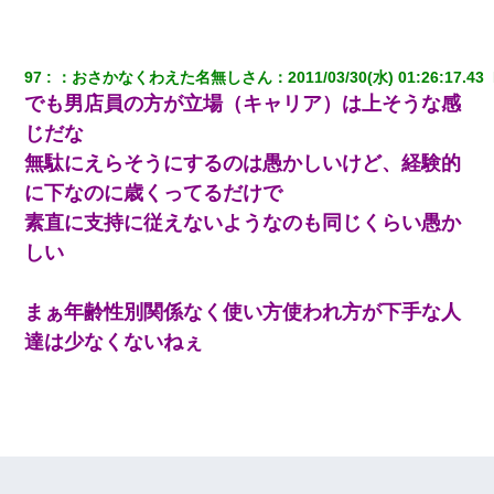
けた
ミスした新人(
)に冗談で「行為させてくれたら許してあげる」
って言ったら・・・
97
：
おさかなくわえた名無しさん
：
2011/03/30(水) 01:26:17.43 
でも男店員の方が立場（キャリア）は上そうな感
じだな
我が家のガレージに見知らぬ車。俺「もしもし、玄関にもシャッ
ターリモコンあるだろ？DOWNのボタン押してｗ」→ 待つこと１
無駄にえらそうにするのは愚かしいけど、経験的
時間弱・・・
に下なのに歳くってるだけで
素直に支持に従えないようなのも同じくらい愚か
出張中の旦那から『フリンしやがって、このクズ』と電話が。私
「本当に家まで来たの？証拠は？」旦那「俺の言葉が信じられな
しい
いのか！」→ 離婚後
まぁ年齢性別関係なく使い方使われ方が下手な人
生保レディと行為する為に駆け引きしてみた結果ｗｗｗｗｗｗｗ
ｗｗｗｗｗ
達は少なくないねぇ
【修羅場】彼女親「カスな家柄のヤツなんかと家族になるのはご
めんだ」俺「じゃあ別れます…」→ 彼女「なんで言い返してくれ
なかったの？（泣」
クラスで一人無口で誰とも話さない男子がいた。→修学旅行に来
なかったその男子に女子達がお土産を渡した。5分後…