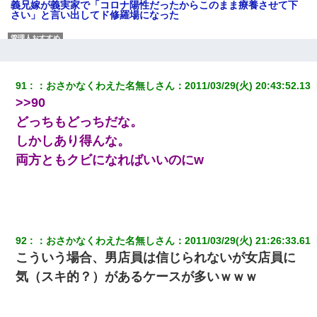
義兄嫁が義実家で「コロナ陽性だったからこのまま療養させて下
さい」と言い出してド修羅場になった
嫁の妹（26歳）がずっとウチに泊まりに来た結果→俺がヤバイｗ
ｗｗｗｗｗｗｗ
91
：
おさかなくわえた名無しさん
：
2011/03/29(火) 20:43:52.13 
結婚生活10ヶ月目で嫁から一方的に「もう冷めた」と離婚切り出
>>90
された
どっちもどっちだな。
しかしあり得んな。
子供の頃、母の弟にイタズラされてて中学に入ってから関係を持
ってしまった。拒絶したら「全部バラしてやる」と脅迫されたの
両方ともクビになればいいのにw
で両親に全部話した。
【衝撃】女友達から行為中に告白されてOKした結果
日曜日、会社の窓を見ると同僚の姿。俺（あれ？ディズニーシー
92
：
おさかなくわえた名無しさん
：
2011/03/29(火) 21:26:33.61 
じゃ？）→俺電話「今何してんの？」同僚「シーで並んでるこ
こういう場合、男店員は信じられないが女店員に
と！」俺「会社にいない？」→次の瞬間、すごい鳥肌が立った
気（スキ的？）があるケースが多いｗｗｗ
【復讐】義兄嫁「生活費、足りない分を貸してほしい」私「貸す
わけないでしょｗｗｗｗ」→ 理由を話したら泣き出して・・私