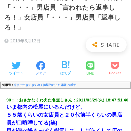
「・・・」男店員「言われたら返事し
ろ！」女店員「・・・」男店員「返事し
ろ！」
2018年6月13日
LINE
ツイート
シェア
はてブ
Pocket
引用元：
今まで生きてきて凄く衝撃的だった体験 73度目
90
：
おさかなくわえた名無しさん
：
2011/03/29(火) 18:47:51.40 
いま都内の松屋にいるんだけど、
５５歳くらいの女店員と２０代前半くらいの男店
員が口喧嘩してる(笑)
男が何か嫌みっぽく指示して、しばらくして店の