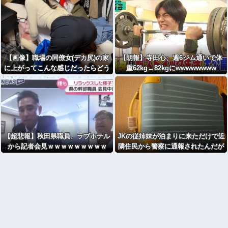
万いいね
【画像】職場の同僚女(デカ尻)の家
【朗報】寺田心、週6ジム通いで体
に上がってこんな感じだったらどう
重62kg→82kgにwwwwwwww
する？
【超悲報】秋田県職員、ラブホテル
JKの従姉妹が泊まりに来ただけで近
から記者会見ｗｗｗｗｗｗｗｗｗ
隣住民から警察に通報されたんだが
ｗｗｗｗｗｗｗｗｗ