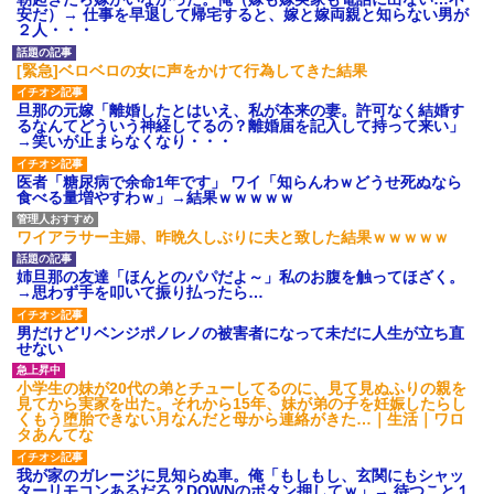
あり)
安だ）→ 仕事を早退して帰宅すると、嫁と嫁両親と知らない男が
２人・・・
【ネット騒然】惨殺されたタ
ワマン頂き女子のこの動画、す
げえええええｗｗｗｗｗｗｗｗ
[緊急]ベロベロの女に声をかけて行為してきた結果
ｗｗｗ
【愕然】白のクラウン俺氏、
旦那の元嫁「離婚したとはいえ、私が本来の妻。許可なく結婚す
高速道路左車線を制限速度で走
るなんてどういう神経してるの？離婚届を記入して持って来い」
った結果wwwwwwwwwwww
→笑いが止まらなくなり・・・
百年の恋12-899 食べた量を
張り合ってくる
医者「糖尿病で余命1年です」 ワイ「知らんわｗどうせ死ぬなら
食べる量増やすわｗ」→結果ｗｗｗｗｗ
【悲報】佐藤輝明・・・２軍
でも盛大にやらかす←あまり悲
しませないでくれ
ワイアラサー主婦、昨晩久しぶりに夫と致した結果ｗｗｗｗｗ
姉旦那の友達「ほんとのパパだよ～」私のお腹を触ってほざく。
→思わず手を叩いて振り払ったら…
男だけどリベンジポノレノの被害者になって未だに人生が立ち直
せない
小学生の妹が20代の弟とチューしてるのに、見て見ぬふりの親を
見てから実家を出た。それから15年、妹が弟の子を妊娠したらし
くもう堕胎できない月なんだと母から連絡がきた…｜生活｜ワロ
タあんてな
我が家のガレージに見知らぬ車。俺「もしもし、玄関にもシャッ
ターリモコンあるだろ？DOWNのボタン押してｗ」→ 待つこと１