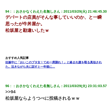
3000万円」→数年後。私「妹が病気になったから援助して欲し
い」→
94
：
おさかなくわえた名無しさん
：
2011/03/29(火) 21:46:45.30 
デパートの店員がそんな事していいのか、と一瞬
高1のとき男に襲われ、不妊の叔母に頼まれて出産。→叔母夫婦が
養子縁組してアメリカに子供を連れ帰った。→9・11で叔母夫婦が
思ったが牛丼屋か。
亡くなってしまい…
松坂屋と勘違いしたｗ
【衝撃】ある工場に配属すると、女の人がみんな退職してしま
う。会社「仕事がハードだし田舎で娯楽も少ないからキツイの
か…」→ 実際は違った
最近うちの庭に知らない男の人がしょっちゅう入ってくる。それ
を職場で愚痴ったら、同僚男性が怒鳴りつけてきた。
妊娠中に「おいこのブタ女！てめー席譲れ！」と絡まれ腹を殴る真似され
た。泣きながら夫に話すと一年後に…
妻「ずっと好きだった人と一緒になりたいから、わかれてくださ
い」→離婚後、娘と実家で生活してると…
96
：
おさかなくわえた名無しさん
：
2011/03/29(火) 23:31:03.57 
全く親しくないママ友Aから突然「飲み会しよう」と誘われたがお
>>94
断りした。後日Aの企みを知ってゾッとするやら腹立つやら！
松坂屋ならようつべに投稿されるｗｗ
夫に癌の余命宣告。その闘病中に長女から信じられない言葉を受