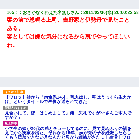
105
：
おさかなくわえた名無しさん
：
2011/03/30(水) 20:00:22.58
客の前で怒鳴る上司、吉野家と伊勢丹で見たこと
ある。
客としては嫌な気分になるから裏でやってほしい
わ。
【ワロタ】姉から「肉食系14才、乳丸出し、毛はうっすら生えか
け」というタイトルで画像が送られてきた
見合いにて。嫁「はじめまして」俺「失礼ですが○○さんご本人で
すか？」
小学生の妹が20代の弟とチューしてるのに、見て見ぬふりの親を
見てから実家を出た。それから15年、妹が弟の子を妊娠したらし
くもう堕胎できない月なんだと母から連絡がきた…｜生活｜ワロ