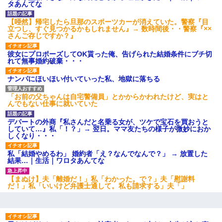
タあんてな
【唖然】帰宅したら旦那のスポーツカーが消えていた。警察『目
立つし、すぐ見つかるかもしれません』→ 数時間後・・警察『××
さんご存じですか？』
彼女にプロポーズしてOK貰った俺、告げられた結婚条件にブチ切
れて無事婚約破棄・・・
ナンパにほいほい付いていった私、地獄に落ちる
「お前の父ちゃんは自宅警備員」とかからかわれたけど、実はと
んでもない仕事に就いていた
デパートの外商『私さんだと名乗る女が、ツケで宝石を買おうと
していて…』私「！？」→ 翌日。ママ友たちの様子が微妙におか
しくなり・・・
私「結婚やめるわ」 婚約者「え？なんでなんで？」 → 放置した
結果…｜生活｜ワロタあんてな
【まぬけ】夫「離婚だ！」私「わかった。で？」夫「慰謝料
だ！」私「いいけど弁護士通して。私も請求する」夫「」