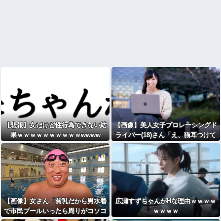
【悲報】女だけど性行為できない結
【画像】美人女子プロレーシングド
果ｗｗｗｗｗｗｗｗｗｗwwww
ライバー(18)さん「え、猫耳つけて
サインするんですか？」⇒！！！
【画像】女さん「貧乳だから男水着
広瀬すずちゃんがHな理由ｗｗｗｗ
で市民プールいったら周りがコソコ
ｗｗｗｗ
ソしだしてやばいwwwwwwww」5