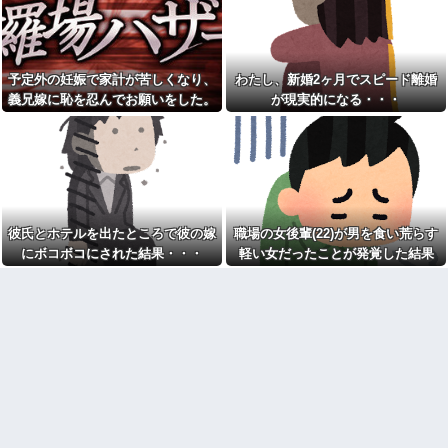
れてきた"あるもの"に思わず涙
wwwwwwww
がこぼれて…
スッポン解体動画を見る彼女
何度もお金を貸してきたシン
「美味しそう♪」→俺「生きたま
ママ妹が、今度はランドセル代
ま捌かれて可哀想だろ！サイコ
と制服代まで要求してきた。そ
パスか？」←お前らどっち？
予定外の妊娠で家計が苦しくなり、
わたし、新婚2ヶ月でスピード離婚
の裏事情を知って頭を抱えるこ
とに…
「仕事にあぶれたから雇って
義兄嫁に恥を忍んでお願いをした。
が現実的になる・・・
ほしい、なんでもする」とキチ
お前ら「日本も核武装汁！」
その返事が予想外すぎて…
ママがやってきた
←１万発の核弾頭どこに
トメ「お腹の子は孫と認めな
イーロン・マスク「中国のロ
い！」とイキるクソトメに父親
ボットはデタラメで遠隔操作し
不明のコトメ子を引き合いに出
てるだけ」
した私。トメ「米軍の血筋
【画像】森高千里(55) 「ミニ
よ！」私「〇〇じゃないです
スカートはとてもムリよ若い子
か」←得体の知れない～はお前
には負けるわ」←ワイらにはブ
（コトメ）のところだろｗ
彼氏とホテルを出たところで彼の嫁
職場の女後輩(22)が男を食い荒らす
ッ刺さりまくってしまうw w w
【衝撃】秋田県の超エリート
にボコボコにされた結果・・・
軽い女だったことが発覚した結果
w w w
幹部、オンライン会見に「バス
【画像】美人インフルエンサ
ローブ姿＋タバコ」で登場し大
ーさん「20歳でアルファード一
問題に
括で買えちゃう私って素敵」←
家族4人食費月2万円献立がXで
これってガチなん？それともネ
話題に「子どもの成長期には月8
タなん？w w w w w w w w w
万円は必要」「業務スーパー活
【驚愕】女さん「43億円注文
用なら可能かも」
して………キャンセルっと！」
彼女とレストランに行って、
←こいつの目的って一体なんな
俺がソファーに座ったら彼女が
の？？？？？？？
「えっ？」という顔に。俺「ソ
【大炎上】 ふつうの日本人、
ファーになんかついてた？」彼
ガチで滅びそう…
女「いや、別に…」→食事後、
彼女から…