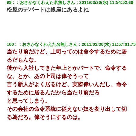
99
：
おさかなくわえた名無しさん
：
2011/03/30(水) 11:54:52.69 
兄の新しい嫁がやらかしすぎて辛い。当たり前のように実家や姪
の幼稚園に来る
松屋のデパートは銀座にあるよね
【衝撃】嫁父の会社に勤続１０年、手取り１４万 → 俺「２２万も
らえる会社から誘われた。転職したい」義父「クビ！（激怒」嫁
「離婚！（激怒」
100
：
おさかなくわえた名無しさん
：
2011/03/30(水) 11:57:01.75
書店「息子さんが万引きしました」私「はっ？(息子目の前にいる
当たり前だけど、上司ってのは命令するために居
し…)うちの子ではないので迎えに行きません」→息子を名乗って
た人物の正体が判明するも・・・
るだもんな。
後から入社してきた年上とかパートで、命令する
三年働いてたパートを突然クビになった。しかし元職場の主要取
な、とか、あの上司は偉そうって
引先のトップが母方の叔父だったので…
言う新人がよく居るけど、実際偉いんだし、命令
するために居るんだから当たり前だろ
と思ってしまう。
その会社の命令系統に従えない奴を炙り出して切
る為だろ。偉そうにするのは。