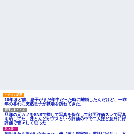
義兄嫁が「自己破産になる。
アンタのせいだ」と電話を寄越
実家に住んでる兄から「盆に
した。夫が確認すると借金は判
泊まりに来るなら嫁と子供に菓
明分だけで500万円。ブランドバ
子のひとつでも持ってきてよ」
ッグや時計をカードで買いサ...
って言われた。自分の実家に帰
るのに手土産なんて考えたこと
お気に入りの喫茶店のパート
なかった…
の口臭についてマスターにメモ
を渡した。その後は店員が無表
パート辞めるって報告した時
情になり、マスターも…
に迷惑だって言ってくる社員が
いて、その人の不満を言い返し
ハードオフに売っていた4万
てしまった
4000円のフィギュアがヤバすぎ
るｗｗｗｗｗｗ「こんな高い
【警告】職務経歴書の『最初
の？ｗｗ」「逆に超安い」
の5行に書くべきこと』がこれ
私「ちょっと、人の家の金庫
主な税金の成り立ちを調べて
触らないでよ！」キチママ『そ
みたよ
こに金庫があったから、開けて
みようとしただけ☆』義兄「泥
は出てけ！二度と来るな！」結
果・・・
私「初めて飲む味だけどなん
のお茶？」彼「ちっ！」私「」
10年ほど前、息子がまだ年中だった時に離婚したんだけど、一昨
【GIF】JSのカンチョーワロ
年の暮れに突然息子が職場を訪ねてきた。
タ
後続車にクラクションを鳴ら
され彼氏が逆切れ。「何クラク
旦那の元カノをSNSで探して写真を保存して顔面評価スレで写真
ション鳴らしてんだ！降りてこ
を晒してた。ほとんどがブスという評価の中で二人ほど意外に好
いよ！」と怒鳴りだし...
評価で苦々しく思った
【衝撃】報酬100万円超の治験
募集がこちらｗｗｗｗｗ(※画像
朝起きたら嫁がいなかった。俺（嫁も嫁実家も電話に出ない…不