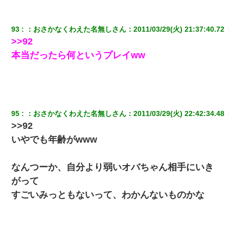
（あまりにも希望通り）
近所のお寺に住み込みで手伝いしてる知的障害のオッサンがい
93
：
おさかなくわえた名無しさん
：
2011/03/29(火) 21:37:40.72 
た。ある日、オッサンが火かき棒を持って顔を真っ赤にしながら
>>92
走り回っていて…
本当だったら何というプレイww
父が他界→父のフリン相手『どうか相続を放棄して下さい、昔の
ことは謝ります。ごめんなさい…』私「お子さんはフリン略奪婚
って知ってるの？」相手『 』結果→
妹が嘘つきな元カレと寄りを戻してしまったという話をしていた
95
：
おさかなくわえた名無しさん
：
2011/03/29(火) 22:42:34.48 
ら、旦那の顔が曇って雰囲気が一転。そそくさと話を切り上げて
いつもより早く寝付いてしまった…｜生活｜ワロタあんてな
>>92
いやでも年齢がwww
俺「初対面でなに言ったか覚えてる？」嫁「臭いんだよ！キモオ
タ？だっけ？」俺「だいたい合ってる。で、なんで告白してきた
の？」→
なんつーか、自分より弱いオバちゃん相手にいき
がって
日航機墜落事故の「ここからは日本語で大丈夫ですよ〜」の絶望
すごいみっともないって、わかんないものかな
感がヤバイ・・・
【驚愕】私「今まで育てた分のお金返してね(冗談)」息子「はい、