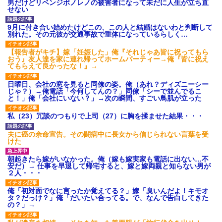
男だけどリベンジポノレノの被害者になって未だに人生が立ち直
せない
9月に付き合い始めたけどこの、この人と結婚はないわと判断して
別れた。その元彼が交通事故で重体になっているらしく…
【報告者がキチ】嫁「妊娠した」俺『それじゃあ皆に祝ってもら
おう』友人達を家に連れ帰ってホームパーティー→俺『皆に祝え
てもらえて良かったな！』→
日曜日、会社の窓を見ると同僚の姿。俺（あれ？ディズニーシー
じゃ？）→俺電話「今何してんの？」同僚「シーで並んでるこ
と！」俺「会社にいない？」→次の瞬間、すごい鳥肌が立った
私（23）冗談のつもりで上司（27）に胸を揉ませた結果・・・
夫に癌の余命宣告。その闘病中に長女から信じられない言葉を受
けた
朝起きたら嫁がいなかった。俺（嫁も嫁実家も電話に出ない…不
安だ）→ 仕事を早退して帰宅すると、嫁と嫁両親と知らない男が
２人・・・
俺「初対面でなに言ったか覚えてる？」嫁「臭いんだよ！キモオ
タ？だっけ？」俺「だいたい合ってる。で、なんで告白してきた
の？」→