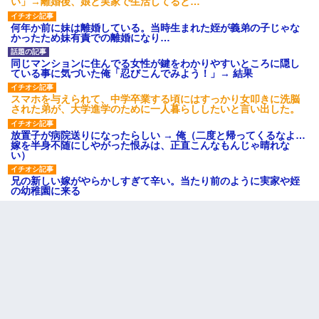
い」→離婚後、娘と実家で生活してると…
何年か前に妹は離婚している。当時生まれた姪が義弟の子じゃな
かったため妹有責での離婚になり…
同じマンションに住んでる女性が鍵をわかりやすいところに隠し
ている事に気づいた俺「忍びこんでみよう！」→ 結果
スマホを与えられて、中学卒業する頃にはすっかり女叩きに洗脳
された弟が、大学進学のために一人暮らししたいと言い出した。
放置子が病院送りになったらしい → 俺（二度と帰ってくるなよ…
嫁を半身不随にしやがった恨みは、正直こんなもんじゃ晴れな
い）
兄の新しい嫁がやらかしすぎて辛い。当たり前のように実家や姪
の幼稚園に来る