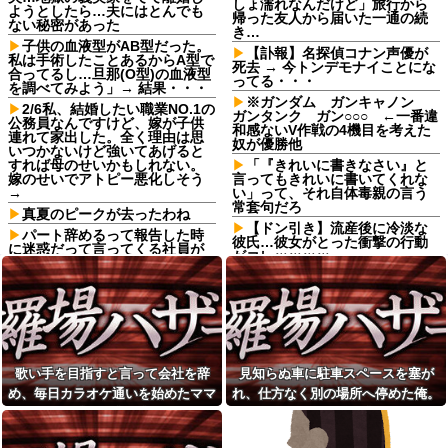
しょ濡れなんだけど」旅行から
ようとしたら…夫にはとんでも
帰った友人から届いた一通の続
ない秘密があった
き…
子供の血液型がAB型だった。
【訃報】名探偵コナン声優が
私は手術したことあるからA型で
死去 → 今トンデモナイことにな
合ってるし…旦那(O型)の血液型
ってる・・・
を調べてみよう」→ 結果・・・
※ガンダム ガンキャノン
2/6私、結婚したい職業NO.1の
ガンタンク ガン○○○ ←一番違
公務員なんですけど、嫁が子供
和感ないV作戦の4機目を考えた
連れて家出した。全く理由は思
奴が優勝他
いつかないけど強いてあげると
すれば母のせいかもしれない。
「『きれいに書きなさい』と
嫁のせいでアトピー悪化しそう
言ってもきれいに書いてくれな
→
い」って、それ自体毒親の言う
常套句だろ
真夏のピークが去ったわね
【ドン引き】流産後に冷淡な
パート辞めるって報告した時
彼氏…彼女がとった衝撃の行動
に迷惑だって言ってくる社員が
がコレｗｗｗｗ
いて、その人の不満を言い返し
てしまった
日頃からセクハラ三昧で毎回
周囲に〆られても反省しないウ
ATMで何度も入出金を繰り返
トに、とうとう後ろから抱きつ
す人に声をかけた若い女性にモ
かれて胸を掴まれた → 私は肘で
ヤっとする。若い人ってそんな
ウトの腹を思い切りどついて、○
余裕ないのかな？
玉あたりを蹴飛ばし…
友達の家に遊びに行ったらア
【正論】彫り師YouTuber「刺
歌い手を目指すと言って会社を辞
見知らぬ車に駐車スペースを塞が
ルバムに私の写真が飾ってあっ
青タトゥー入れてる奴は全員バ
た。しかも私が知らない写真
め、毎日カラオケ通いを始めたママ
れ、仕方なく別の場所へ停めた俺。
カです。偏見は正しい。すごい
レストランで。夫婦「今日は
民度低い」
友。嫌な予感は見事に当たってしま
気づけばパトカーまで来る騒ぎにな
娘の誕生日なんです」店員
【朗報】寺田心、週6ジム通い
い…
って…
「少々お待ちください」→運ば
で体重62kg→82kgに