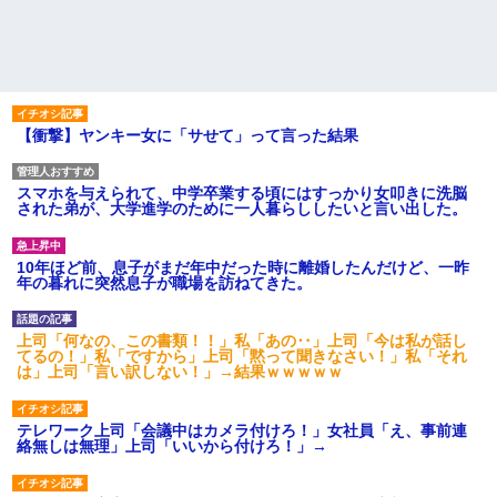
【衝撃】ヤンキー女に「サせて」って言った結果
スマホを与えられて、中学卒業する頃にはすっかり女叩きに洗脳
された弟が、大学進学のために一人暮らししたいと言い出した。
10年ほど前、息子がまだ年中だった時に離婚したんだけど、一昨
年の暮れに突然息子が職場を訪ねてきた。
上司「何なの、この書類！！」私「あの‥」上司「今は私が話し
てるの！」私「ですから」上司「黙って聞きなさい！」私「それ
は」上司「言い訳しない！」→結果ｗｗｗｗｗ
テレワーク上司「会議中はカメラ付けろ！」女社員「え、事前連
絡無しは無理」上司「いいから付けろ！」→