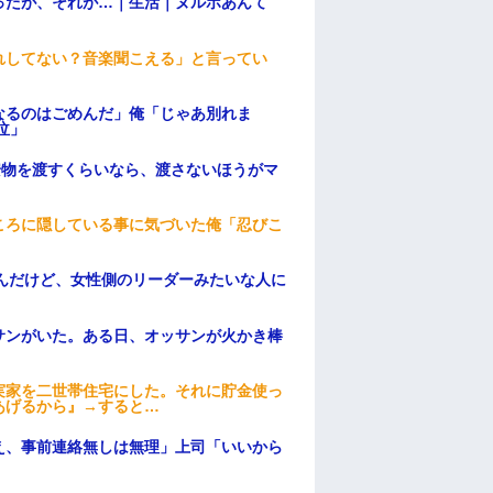
ったが、それが…｜生活｜ヌルポあんて
れしてない？音楽聞こえる」と言ってい
なるのはごめんだ」俺「じゃあ別れま
泣」
安物を渡すくらいなら、渡さないほうがマ
ころに隠している事に気づいた俺「忍びこ
んだけど、女性側のリーダーみたいな人に
サンがいた。ある日、オッサンが火かき棒
実家を二世帯住宅にした。それに貯金使っ
あげるから』→すると…
え、事前連絡無しは無理」上司「いいから