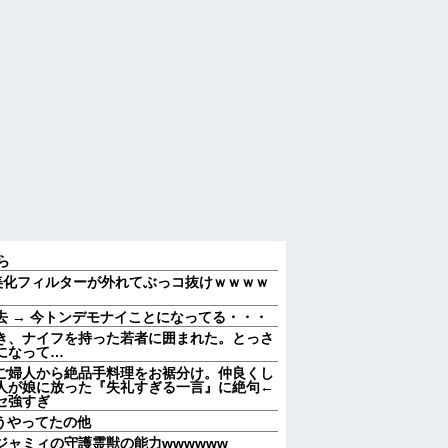
ら
ん、美化フィルターが外れてぶっコ抜けｗｗｗｗ
 → 今トンデモナイことになってる・・・
き、ナイフを持った若者に囲まれた。とっさ
になって…
ご婦人から絶品手料理をお裾分け。仲良くし
人が娘に放った『失礼すぎる一言』に絶句←
セ強すぎ
どうやってたの他
ャミィの守護霊獣の能力wwwwww