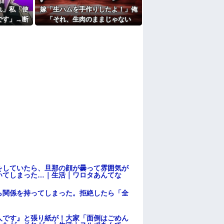
れ」私「使
嫁「生ハムを手作りしたよ！」俺
です」→断
「それ、生肉のままじゃない
い暴言を吐
か！」→食べてしまった翌日にま
さかの事態が…
をしていたら、旦那の顔が曇って雰囲気が
いてしまった…｜生活｜ワロタあんてな
ら関係を持ってしまった。拒絶したら「全
。
人です』と張り紙が！大家「面倒はごめん