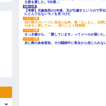
土産を渡した。5分後…
【考察】兄嫁急死の1年後、兄が引越すというので手
にとんでもないモノを見つけた
我が家のガレージに見知らぬ車。俺「もしもし、玄関に
のボタン押してｗ」→ 待つこと１時間弱・・・
さっき嫁から、「愛しています」ってメールが届いた
夫に癌の余命宣告。その闘病中に長女から信じられな