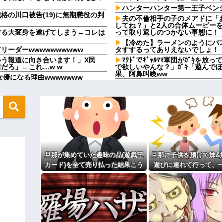
ハンターハンター第一王子ベンジ
の川口被告(19)に無期懲役の判
夫の不倫相手の子のメアドに「
してね？」と2人の合体ムービー
する大変身を遂げてしまう←コレは
って取り返しのつかない事態に！
【冷めた】ラーメンのようにパ
ーダーwwwwwwwwww
タすするってありえないでしょ！
う報道に向き合います！」X民
ﾏｸﾄﾞでｷﾞｬﾙﾏﾏ軍団がｶﾞｷ
だろ」←これ…w w
で欲しいやんな？」ｶﾞｷ「遊んで
果、阿鼻叫喚ww
優になる理由wwwwwww
【修羅場】父の浮気相手がまさ
ついてるのに！」→盗みを責められ
言い分に周囲から笑いが漏れてしま
今日から業務報告書の「庶務」
味不明すぎる
がまさかのパチ店だった。楽しそう
【徹底議論】漫画史上「最大の
社会人1年目の時、下の階に住
なんだけど…」→断りきれず了承し
けた
…
「生まれてない子は覚えてない
画のキャラだろ…」→子供の名付け
叔父→その場にいた流産直後の嫁
旦那が集めていた趣味の品(遊戯王
旦那に子供を預けて妹&
母が難病発覚で突然の離婚希望
き合いのあるAさんから友達扱い
カード)を全て売り払った結果こう
遊びに連れて行って、
「お食い初めなんて俺になんの
やめれば？」冗談で言ったのに本
なった
した。すると、旦那と
り、こういう男の方が1億倍良い男
彼女と結婚の話をしていた時に
てしまい...
主な税金の成り立ちを調べてみ
ベガスで買った3,000円のキーホル
か月たたずにレスに→俺「〇〇だか