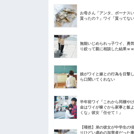
お母さん「アンタ、ボーナス
貰ったの？」ワイ「貰ってな
無能いじめられっ子ワイ、勇
り絞って親に相談した結果ｗ
娘がワイと嫁との行為を目撃
ら口聞いてくれない
半年前ワイ「これから同棲や
金はワイが稼ぐから家事と飯
くな」彼女「任せて！」
【唖然】弟の彼女が中学生の
りひどい虐めの加害者だった