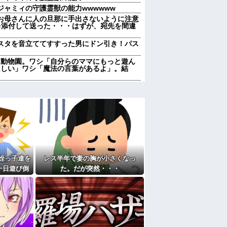
ャミィの守護霊獣の能力wwwwww
お母さんに人の旦那に手出さないように注意
を添付して送った・・・はずが、宛先を間違
スタを音立ててすすった男にドン引き！パス
を放って動物園。ワシ「自分らのママにもっと遊ん
ほしい」ワシ「魔法の言葉があるよ」。結
かの男！？私が突き止めた結果ｗｗｗｗ
っていう大項目が急に廃止されたんだけど意
やらかし展開」って結局なんだと思う？
んでる40代半ばくらいの独身女性に狙われか
w」妻に堕胎させたことを忘れ開き直るクソ
や子供など『10人』が泣き叫ぶ地獄絵図へ
姪っ子達を
レス半年で妻の胸が小さくなっ
、その理由が30年前の夫の不倫！？
一日遊び倒
た。だが突然・・・
メリットがあるの」「そんなに大変なら育児
気に取られて離婚を言い渡された
喧嘩になっ
言われたことが衝撃だった
たよ