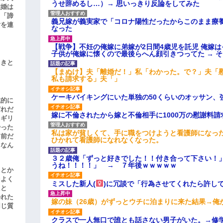
うせ辞めるし…）→ 思いっきり反論をしてみた
結婚は
、「諦
義兄嫁が義実家で「コロナ陽性だったからこのまま療
女を連
なった
【戦争】不妊の俺嫁に弟嫁が2日間4歳児を託児 俺嫁
子供が俺嫁に懐くので最後らへん顔引きつってた → 
引きと
【まぬけ】夫「離婚だ！」私「わかった。で？」夫「
私も請求する」夫「」
ケーキバイキングにいた単独の50くらいのオッサン、
滅的に
どれだ
嫁に不倫されたから嫁と不倫相手に1000万の慰謝料請
リギリ
やった
私は家が貧しくて、手に職をつけようと看護師になっ
名前だ
ひかれて看護師になれなくなった。
、なん
３２歳俺「ずっと好きでした！！付き合って下さい！
うね！！！！」 → ７年後ｗｗｗｗｗ
」とか
をよく
ミスした新人(
)に冗談で「行為させてくれたら許し
たと
かれた
嫁の妹（26歳）がずっとウチに泊まりに来た結果→俺
同じ質
クラスで一人無口で誰とも話さない男子がいた。→修