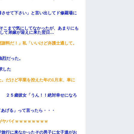
養させて下さい」と言い出してド修羅場に
はそこまで気にしてなかったが、あまりにも
そして弟嫁が迎えに来た翌日…
慰謝料だ！」私「いいけど弁護士通して。
強烈だった。
求した
た。だけど卒業を控えた年の1月末、車に
」 ２５歳彼女「うん！！絶対幸せになろ
てあげる」って言ったら・・・
がヤバイｗｗｗｗｗｗｗｗ
学旅行に来なかったその男子に女子達がお