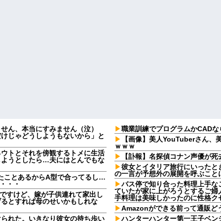
ません、本当にすみません（泣）
職業訓練でプログラムかCADな
だけじゃどうしようもないから」と
【画像】美人YouTuberさ
ｗｗｗ
るウトとそれを傍観するトメに生活
【訃報】名探偵コナン声優が死去
しようとしたら…夫にはとんでもな
彼女とイタリア旅行にいったと
の一言が予想外の展開を呼ぶこと
たことあるからA型で合ってるし…
果・・・
バス停で知り合った料理上手な
ていたが家に上がろうとするご婦
なんですけど、嫁が子供連れて家出し
手料理は美味しかったのに性格ク
げるとすれば母のせいかもしれな
Amazonができる前って通販
けられた。いきなり彼女の持ち歩い
ハンターハンター第一王子ベンジ