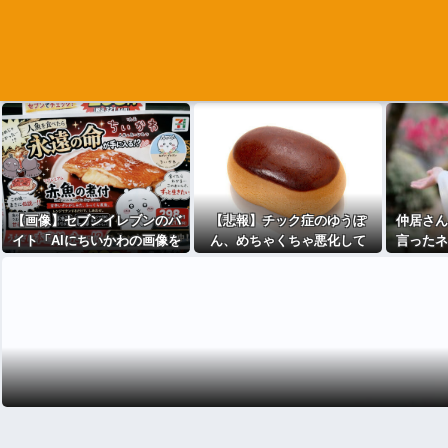
【画像】セブンイレブンのバ
【悲報】チック症のゆうぽ
仲居さん
イト「AIにちいかわの画像を
ん、めちゃくちゃ悪化して
言ったネ
食わせてっと………でき
た…
た！」