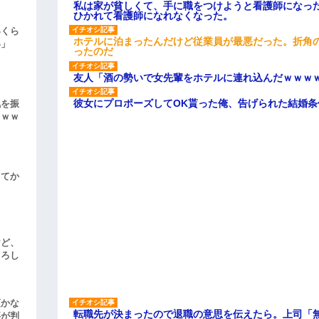
私は家が貧しくて、手に職をつけようと看護師になっ
ひかれて看護師になれなくなった。
いくら
ホテルに泊まったんだけど従業員が最悪だった。折角
い」
ったのだ
友人「酒の勢いで女先輩をホテルに連れ込んだｗｗｗ
彼女にプロポーズしてOK貰った俺、告げられた結婚
気を振
ｗｗｗ
してか
けど、
よろし
頃かな
転職先が決まったので退職の意思を伝えたら。上司「
事が判