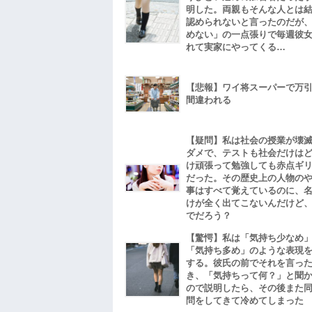
明した。両親もそんな人とは
認められないと言ったのだが
めない」の一点張りで毎週彼
れて実家にやってくる…
【悲報】ワイ将スーパーで万
間違われる
【疑問】私は社会の授業が壊
ダメで、テストも社会だけは
け頑張って勉強しても赤点ギ
だった。その歴史上の人物の
事はすべて覚えているのに、
けが全く出てこないんだけど
でだろう？
【驚愕】私は「気持ち少なめ
「気持ち多め」のような表現
する。彼氏の前でそれを言っ
き、「気持ちって何？」と聞
ので説明したら、その後また
問をしてきて冷めてしまった