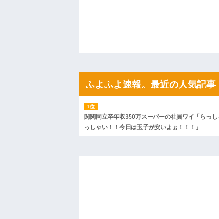
ら夜を拒否するのか！」嫁「そうｗあんた
「こ...
ハードオフに売っていた4万4000円のフ
「こんな高いの？ｗｗ」「逆に超安い」
私「ちょっと、人の家の金庫触らないで
たから、開けてみようとしただけ☆』義兄
果・・・
私「初めて飲む味だけどなんのお茶？」
【GIF】JSのカンチョーワロタ
後続車にクラクションを鳴らされ彼氏が
ふよふよ速報。最近の人気記事
んだ！降りてこいよ！」と怒鳴りだし...
【衝撃】報酬100万円超の治験募集がこち
【ネット騒然】惨殺されたタワマン頂き
ｗｗｗｗｗｗｗｗｗｗ
関関同立卒年収350万スーパーの社員ワイ「らっし
【愕然】白のクラウン俺氏、高速道路左
っしゃい！！今日は玉子が安いよぉ！！！」
wwwwwwwwwwww
百年の恋12-899 食べた量を張り合って
【悲報】佐藤輝明・・・２軍でも盛大に
れ