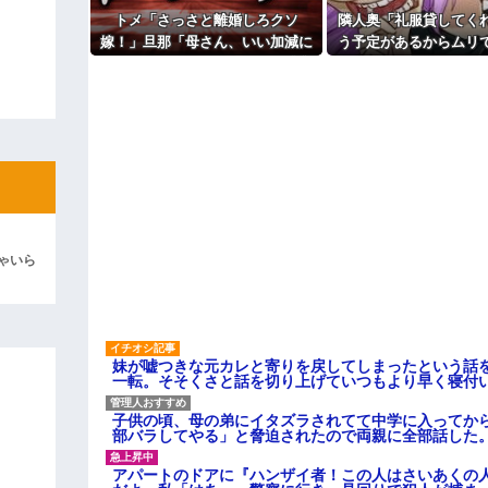
はただの寄生主でーすｗ」嫁親
トメ「さっさと離婚しろクソ
隣人奥「礼服貸してく
ィギュアがヤバすぎるｗｗｗｗｗｗ
嫁！」旦那「母さん、いい加減に
う予定があるからムリ
しろ！」→思わぬ形で旦那が味方
った途端、とんでもな
よ！」キチママ『そこに金庫があっ
してくれて…
かれて…
「泥は出てけ！二度と来るな！」結
彼「ちっ！」私「」
逆切れ。「何クラクション鳴らして
らｗｗｗｗｗ(※画像あり)
女子のこの動画、すげえええええｗ
ゃいら
車線を制限速度で走った結果
くる
やらかす←あまり悲しませないでく
妹が嘘つきな元カレと寄りを戻してしまったという話
一転。そそくさと話を切り上げていつもより早く寝付
子供の頃、母の弟にイタズラされてて中学に入ってか
部バラしてやる」と脅迫されたので両親に全部話した
アパートのドアに『ハンザイ者！この人はさいあくの