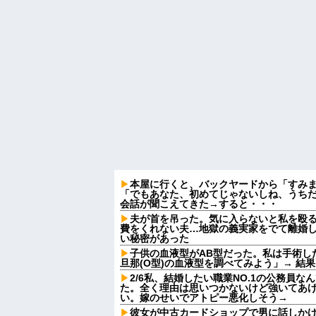
本屋に行くと、バックヤードから「すみ
「でもあなた、初めてじゃないしね、うち
会話が聞こえてきた→すると・・・
夫が首を吊った。気に入らないと私を殴
費をくれない夫…地獄の義実家をでて離婚
い秘密があった
子供の血液型がAB型だった。私は手術し
旦那(O型)の血液型を調べてみよう」→ 結
2/6私、結婚したい職業NO.1の公務員
た。全く理由は思いつかないけど強いてあ
い。嫁のせいでアトピー悪化しそう→
彼女が中古カードショップで男に話しか