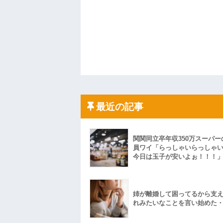
最近の記事
関関同立卒年収350万スーパー
員ワイ「らっしゃいらっしゃ
今日は玉子が安いよぉ！！！
姉が離婚して困ってるから支
れみたいなことを言い始めた