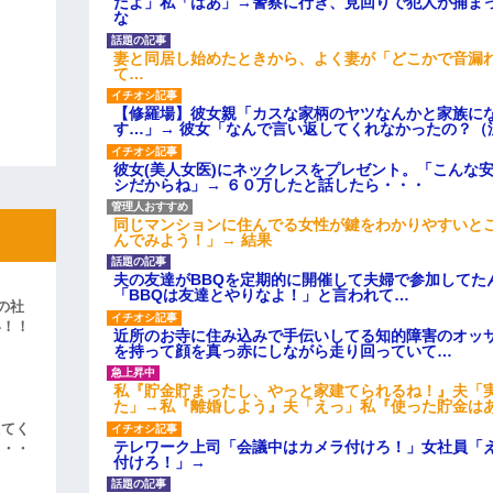
だよ」私「はあ」→警察に行き、見回りで犯人が捕ま
な
妻と同居し始めたときから、よく妻が「どこかで音漏
て…
【修羅場】彼女親「カスな家柄のヤツなんかと家族に
す…」→ 彼女「なんで言い返してくれなかったの？（
彼女(美人女医)にネックレスをプレゼント。「こんな
シだからね」→ ６０万したと話したら・・・
同じマンションに住んでる女性が鍵をわかりやすいと
んでみよう！」→ 結果
夫の友達がBBQを定期的に開催して夫婦で参加してた
「BBQは友達とやりなよ！」と言われて…
の社
い！！
近所のお寺に住み込みで手伝いしてる知的障害のオッ
」
を持って顔を真っ赤にしながら走り回っていて…
私『貯金貯まったし、やっと家建てられるね！』夫「
た」→私『離婚しよう』夫「えっ」私『使った貯金は
えてく
テレワーク上司「会議中はカメラ付けろ！」女社員「
・・・
付けろ！」→