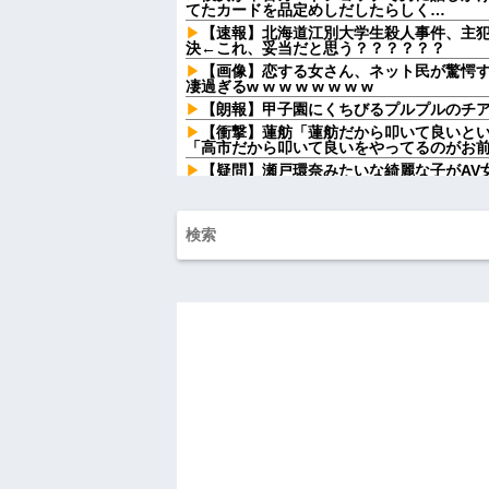
てたカードを品定めしだしたらしく…
【速報】北海道江別大学生殺人事件、主犯格
決←これ、妥当だと思う？？？？？？
【画像】恋する女さん、ネット民が驚愕
凄過ぎるw w w w w w w w
【朗報】甲子園にくちびるプルプルのチアリ
【衝撃】蓮舫「蓮舫だから叩いて良いとい
「高市だから叩いて良いをやってるのがお前
【疑問】瀬戸環奈みたいな綺麗な子がAV女
泥ママ「もういいじゃない！私だって傷
た泥ママがまさかの被害者アピール。その
い…
勤務中のはずの彼氏を偶然見かけた場所
な姿を見た私は思わず固まり…
従弟「研修だから泊めて」私「今は臨月
たら、さらに図々しい要求まで飛び出して
友人「この名前にしたい！」夫「それ漫
を巡って夫婦が大揉めになり…
昨年まで旦那の会社の社宅に住んでた。付
されるのが不愉快で返答がずれてる
【朗報】 女子「恋愛テクで気を引く男よ
です」→結果
「2年間、たぶん1日4回は握ってた」ラス
ダーを調べたら
告白してきた会社の同僚と結婚したが１