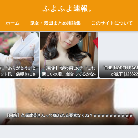
ふよふよ速報。
ホーム
鬼女・気団まとめ用語集
このサイトについて
に「ありがとう」と
【画像】地味爆乳女子「これ
「THE NORTH F
ット民、袋叩きにさ
新しい水着…似合ってるかな··
が低下 [123322
れてしまう…
·？」ﾊﾟｼｬｯ
【困惑】久保建英さんって嫌われる要素なくね？ｗｗｗｗｗｗｗｗｗｗ