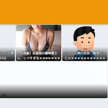
ACE」の人気
【画像】全盛期の篠崎愛さ
シカと人間の共存、無理だっ
212]
ん、シコすぎるｗｗwｗｗｗｗ
たｗｗｗｗｗｗｗｗｗｗｗｗ
ｗｗｗｗｗ
ｗｗｗ