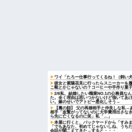
ワイ「たろー仕事行ってくるね！（飼い
彼女と紫陽花見に行ったらスニーカーを
こ靴とかじゃないの？コーヒーや手作り菓
2/6私、結婚したい職業NO.1の公務員
た。全く理由は思いつかないけど強いてあ
い。嫁のせいでアトピー悪化しそう→
【裏の顔】 父の再婚相手と仲良しな私→
相手「血繋がってないのに大学費用出さな
ら先に亡くなるのに笑」私「…」
本屋に行くと、バックヤードから「すみ
「でもあなた、初めてじゃないしね、うち
会話が聞こえてきた→すると・・・