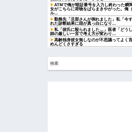
ATMで俺が暗証番号を入力し終わった瞬
女がこちらに荷物をばらまきやがった。俺
ル...
勤務先「旦那さんが倒れました」私「今
れた診断結果に頭が真っ白になり…
私「彼氏に殴られました…」医者「どう
師の厳しい一言で考え方が変わり…
高齢独身彼女無しなのが不思議ってよく
めんどくさすぎる
先生から電話があったんだけど、「～と
言ってたのが耳に残ってしまった
嫁「旅行をキャンセルしたくないから手
かしくない？」→納得できず…
妹と差をつけて育てられた。妹「家も土
は放棄して」母「うんうん」私「わかった」
や...
【衝撃】葬儀屋「火葬プランはどうなさい
答)」→結果ァw w w w w w w w w w
【悲報】思春期の娘に「キモッ」と言わ
ｗ
ライチュウ「ピチューとピカチュウより
つが不人気な理由
【悲報】取引先専務「Aを20個注文する
いけど本当に20であってる？」 取専「あ
がコレワイが悪いんか？？？？？？？？
【お前らも気をつけような！】ガールズ