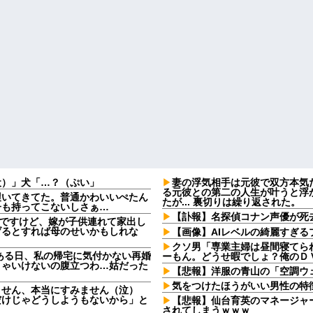
犬）」犬「…？（ぷい」
妻の浮気相手は元彼で双方本気
る元彼との第二の人生が叶うと浮
履いてきてた。普通かわいいぺたん
たが... 裏切りは繰り返された。
子も持ってこないしさぁ…
【訃報】名探偵コナン声優が死去
なんですけど、嫁が子供連れて家出し
げるとすれば母のせいかもしれな
【画像】AIレベルの綺麗すぎ
クソ男「専業主婦は昼間寝てら
ある日、私の帰宅に気付かない再婚
ーもん。どうせ暇でしょ？俺のＤ
きゃいけないの腹立つわ…姑だった
【悲報】洋服の青山の「空調ウェ
気をつけたほうがいい男性の特
ません、本当にすみません（泣）
だけじゃどうしようもないから」と
【悲報】仙台育英のマネージャ
されてしまうｗｗｗ