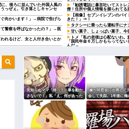
間に、後ろに並んでいた外国人風の
「勧誘電話に暴言吐いてストレ
（うっぜぇ。引き落としキャンセ
僚！住所や個人情報を握られてる
【画像】セブンイレブンのバイ
すぐ向かいます！」→病院で告げら
きた！」⇒！
タクシーに乗ったら運転手にナ
して警察を呼ばなかったの？」→医
甘い菓子、しょっぱい菓子、今
トメ「私の老後は心配ないわ。
言われるけど、女と人付き合いとか
「国民年金６万しかもらってない
んだ→
か～」「～とか考えて～」と何度も
【悲報】ヤニねこで抜けるキャ
女だけどバイト先でいじめられ
術の日を変えて」俺「いや、それお
【驚愕】養育費を払い続けた結
れｗｗｗｗ
地も、財産はすべて私が継ぐ。相続
 → 数年後、復讐のチャンスが
職場で電話を取った新入社員の
けたことがあった
ますか？」ワイ喪主「直葬で(即
20年くらい前だけど当時お付
けちゃいけないと言ってた
見知らぬママ「待って！車を動か
嫁が同窓会に出席して
れたお父さん、グレるｗｗｗｗｗｗ
日本韓国台湾「少子化です」←
さないで！」私「え、何があった
会して失踪。1年後に俺
家でも止められないのかよ
の！？」→慌てて降りると園長先
されたものがこれ.
圧倒的に強いですｗｗｗｗ」←こい
既婚女性が夫に夕飯も用意せず
生が激怒していて…
時には帰宅してるんだけど
」 ぼく「いつも1～2個しか使わな
主な税金の成り立ちを調べてみ
ってる」→結果『こう』なったんだ
バンドのボーカルさん、客席ダイブ