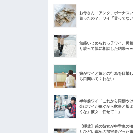
お母さん「アンタ、ボーナス
貰ったの？」ワイ「貰ってな
無能いじめられっ子ワイ、勇
り絞って親に相談した結果ｗ
娘がワイと嫁との行為を目撃
ら口聞いてくれない
半年前ワイ「これから同棲や
金はワイが稼ぐから家事と飯
くな」彼女「任せて！」
【唖然】弟の彼女が中学生の
りひどい虐めの加害者だった