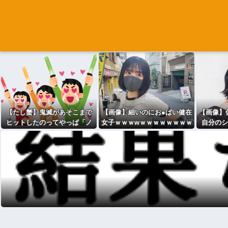
【たし蟹】鬼滅があそこまで
【画像】細いのにお●ぱい健在
【画像】佐
ヒットしたのってやっぱ「ノ
女子ｗｗｗwｗｗｗｗｗｗｗｗ
自分のシ
イズ」が一切無いからよな
て