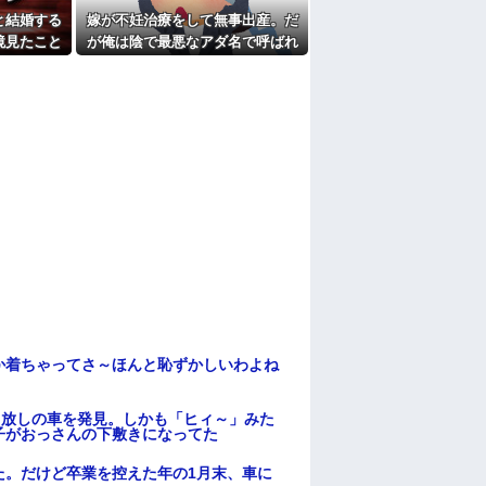
と結婚する
嫁が不妊治療をして無事出産。だ
鏡見たこと
が俺は陰で最悪なアダ名で呼ばれ
瞬で騒然と
ていた
か着ちゃってさ～ほんと恥ずかしいわよね
っ放しの車を発見。しかも「ヒィ～」みた
子がおっさんの下敷きになってた
た。だけど卒業を控えた年の1月末、車に