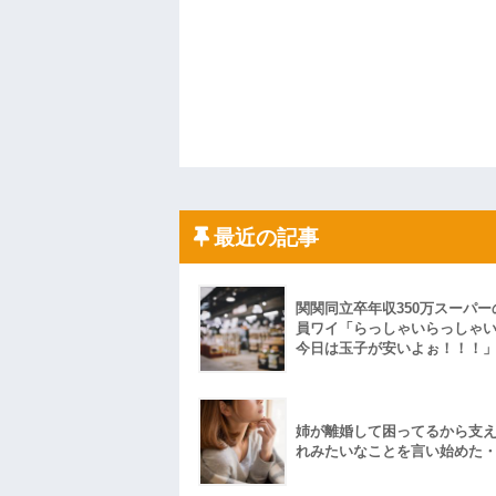
最近の記事
関関同立卒年収350万スーパー
員ワイ「らっしゃいらっしゃ
今日は玉子が安いよぉ！！！
姉が離婚して困ってるから支
れみたいなことを言い始めた