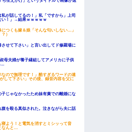
すら生えかけ」というタイトルで画像が送
は私が話してるの！」私「ですから」上司
ない！」→結果ｗｗｗｗｗ
鼻につくも嫁＆娘「そんな匂いしない…」
！？）
養させて下さい」と言い出してド修羅場に
→叔母夫婦が養子縁組してアメリカに子供
い…
年なので無理です！」酷すぎるワードの連
逃がして下さい」その後、録音内容を父に
の子じゃなかったため妹有責での離婚にな
れ腹を殴る真似された。泣きながら夫に話
ぁ寝よう！と電気を消すとミシッって音
となんと…