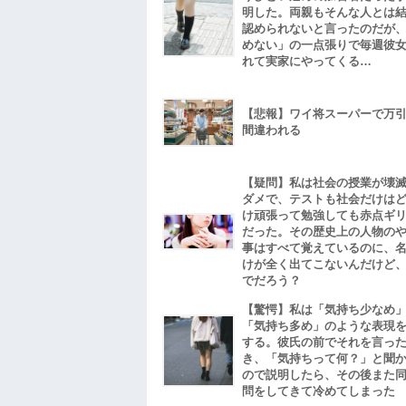
明した。両親もそんな人とは
認められないと言ったのだが
めない」の一点張りで毎週彼
れて実家にやってくる…
【悲報】ワイ将スーパーで万
間違われる
【疑問】私は社会の授業が壊
ダメで、テストも社会だけは
け頑張って勉強しても赤点ギ
だった。その歴史上の人物の
事はすべて覚えているのに、
けが全く出てこないんだけど
でだろう？
【驚愕】私は「気持ち少なめ
「気持ち多め」のような表現
する。彼氏の前でそれを言っ
き、「気持ちって何？」と聞
ので説明したら、その後また
問をしてきて冷めてしまった