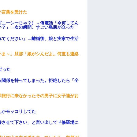
い言葉を受けた
ズニーシーじゃ？）→俺電話「今何してん
い？」→次の瞬間、すごい鳥肌が立った
れてください」→離婚後、娘と実家で生活
いま～」旦那「娘がシんだよ。何度も連絡
だった
ら関係を持ってしまった。拒絶したら「全
。
学旅行に来なかったその男子に女子達がお
んかモッコリしてた
養させて下さい」と言い出してド修羅場に