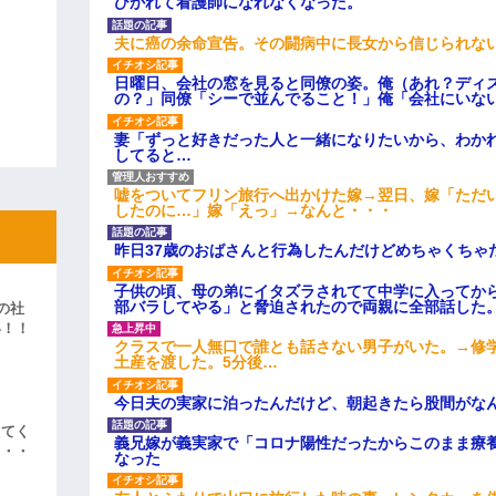
ひかれて看護師になれなくなった。
夫に癌の余命宣告。その闘病中に長女から信じられな
日曜日、会社の窓を見ると同僚の姿。俺（あれ？ディ
の？」同僚「シーで並んでること！」俺「会社にいな
妻「ずっと好きだった人と一緒になりたいから、わか
してると…
嘘をついてフリン旅行へ出かけた嫁→翌日、嫁「ただ
したのに…」嫁「えっ」→なんと・・・
昨日37歳のおばさんと行為したんだけどめちゃくちゃ
子供の頃、母の弟にイタズラされてて中学に入ってか
部バラしてやる」と脅迫されたので両親に全部話した
の社
い！！
クラスで一人無口で誰とも話さない男子がいた。→修
」
土産を渡した。5分後…
今日夫の実家に泊ったんだけど、朝起きたら股間がな
えてく
義兄嫁が義実家で「コロナ陽性だったからこのまま療
・・・
なった