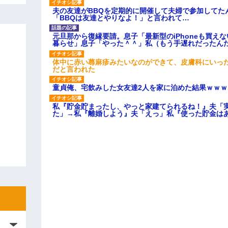
夫の友達がBBQを定期的に開催して夫婦で参加してた
「BBQは友達とやりなよ！」と言われて…
元旦那から復縁要請。息子「最新型のiPhoneも買え
暮らせ」息子「やった＾＾」私（もう手遅れだったん
体中に赤い蕁麻疹みたいなのができて、皮膚科にいっ
だと言われた
童貞俺、宅飲みした女友達2人を家に泊めた結果ｗｗｗ
私『貯金貯まったし、やっと家建てられるね！』夫「
た」→私『離婚しよう』夫「えっ」私『使った貯金は