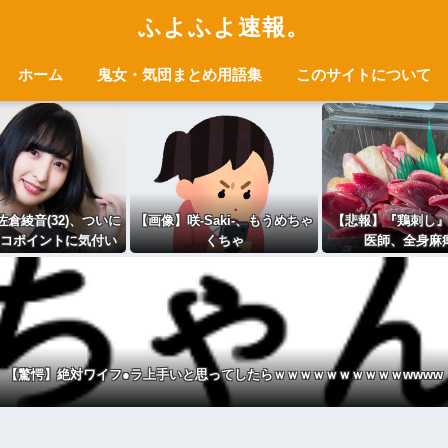
ふよふよ速報。
ホーム
鬼女・気団まとめ用語集
このサイトについて
倉綾音(32)、ついに
【画像】咲-Saki-、もうめちゃ
【悲報】『鶏刺し
コポイントに気付い
くちゃ
医師、全身麻
しまう・・・
【驚愕】絶対ワイフ●ラ上手いと思ってしたらｗｗｗｗｗｗｗｗｗｗwwww