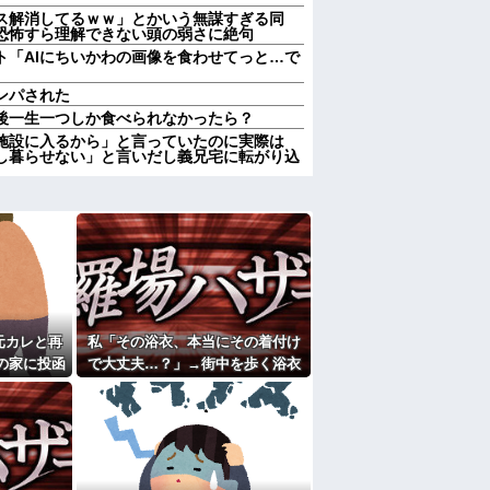
ス解消してるｗｗ」とかいう無謀すぎる同
恐怖すら理解できない頭の弱さに絶句
ト「AIにちいかわの画像を食わせてっと…で
ンパされた
後一生一つしか食べられなかったら？
施設に入るから」と言っていたのに実際は
し暮らせない」と言いだし義兄宅に転がり込
ラ、74%が一致してしまう
てて辛い
果…元妻の裏切りが判明！！！その理由がこ
女子がヒワイなことを言われてショックを受
き合いがあった仲間が神社に赤いものを身につ
元カレと再
私「その浴衣、本当にその着付け
わかる 中国北朝鮮「少子化です」←強権国
の家に投函
で大丈夫…？」→街中を歩く浴衣
..
姿を見て、違和感ばかりが気にな
週２で遊びに行くって多いかな？遅くても21
ってしまい…
たよ