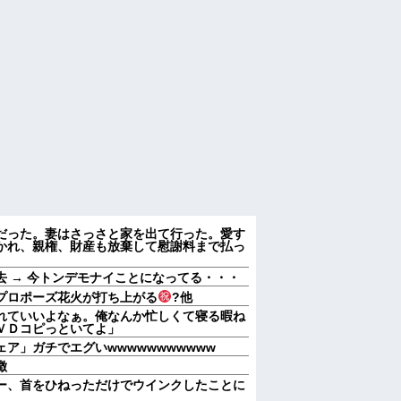
だった。妻はさっさと家を出て行った。愛す
かれ、親権、財産も放棄して慰謝料まで払っ
 → 今トンデモナイことになってる・・・
るプロポーズ花火が打ち上がる
?他
れていいよなぁ。俺なんか忙しくて寝る暇ね
ＶＤコピっといてよ」
ア」ガチでエグいwwwwwwwwwww
徴
ー、首をひねっただけでウインクしたことに