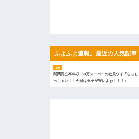
した結果『こう』なってしまいお気持ち表
停車中に二人の子供を乗せたヤンママに
めーふざけんなよっ！ぶつかってんじゃねーよ
ハードオフに売っていた4万4000円のフ
「こんな高いの？ｗｗ」「逆に超安い」
私「ちょっと、人の家の金庫触らないで
たから、開けてみようとしただけ☆』義兄
果・・・
私「初めて飲む味だけどなんのお茶？」
ふよふよ速報。最近の人気記事
【GIF】JSのカンチョーワロタ
後続車にクラクションを鳴らされ彼氏が
んだ！降りてこいよ！」と怒鳴りだし...
【衝撃】報酬100万円超の治験募集がこち
関関同立卒年収350万スーパーの社員ワイ「らっし
【ネット騒然】惨殺されたタワマン頂き
ｗｗｗｗｗｗｗｗｗｗ
っしゃい！！今日は玉子が安いよぉ！！！」
【愕然】白のクラウン俺氏、高速道路左
wwwwwwwwwwww
百年の恋12-899 食べた量を張り合って
【悲報】佐藤輝明・・・２軍でも盛大に
れ