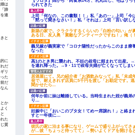
【ワロタ】姉から「肉食系14才、乳丸出し、毛はうっ
結婚は
られてきた
、「諦
女を連
上司「何なの、この書類！！」私「あの‥」上司「今
「黙って聞きなさい！」私「それは」上司「言い訳し
新築の家で。クラクラするくらいの「白粉の匂い」が
ある日、友人奥「素敵なアンティークですね！」俺（
引きと
義兄嫁が義実家で「コロナ陽性だったからこのまま療
なった
滅的に
高1のとき男に襲われ、不妊の叔母に頼まれて出産。
を連れ帰った。→9・11で叔母夫婦が亡くなってしま
どれだ
リギリ
居酒屋にて。兄の紹介者「お酒飲みなって」私「未成
やった
発で、耐えきれず店員に5千円を渡し「お勘定です。
名前だ
聞かせたら...
、なん
何年か前に妹は離婚している。当時生まれた姪が義弟
り…
」とか
をよく
妊娠中に「おいこのブタ女！てめー席譲れ！」と絡ま
たと
すと一年後に…
かれた
同じ質
彼氏の家に泊まる事になり、ゲームで盛り上がってさ
が…彼「ちょっと待ってて」→勢いよくドアを開ける