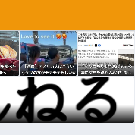
』を食べた
【画像】アメリカ人はこうい
「インコを見せてあげる」公
痺へ
うケツの女がモテモテらしいw
園に女児を連れ込み淫行をし
wwwwww
た男逮捕