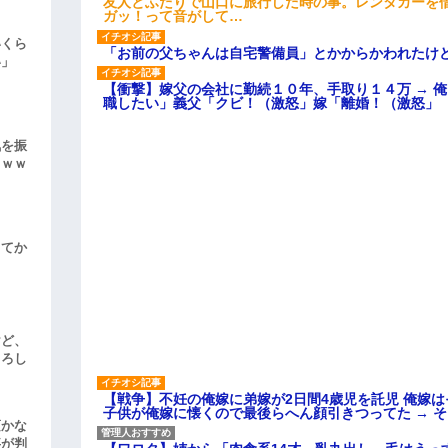
友人とふたりで山口に旅行した時の事。レンタカーを
ガッ！って音がして…
いくら
「お前の父ちゃんは自宅警備員」とかからかわれたけ
い」
【衝撃】嫁父の会社に勤続１０年、手取り１４万 → 
職したい」義父「クビ！（激怒」嫁「離婚！（激怒」
気を振
ｗｗｗ
してか
けど、
よろし
【戦争】不妊の俺嫁に弟嫁が2日間4歳児を託児 俺嫁
子供が俺嫁に懐くので最後らへん顔引きつってた → 
頃かな
事が判