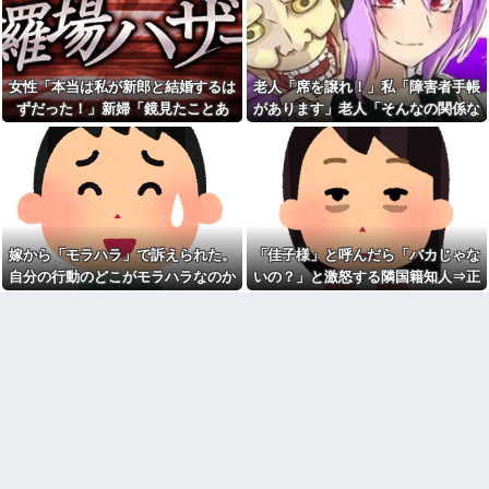
に入れるのを見た人もいるのに
私、怒る母「こんなのスープカ
相手旦那が「証拠は？」と認め
レーじゃない！」→私「作り直
ない…...
す？」→母「捨てるの禁止！」
という逃げ場ゼロで理不尽すぎ
高校の時本当に周囲と合わな
た
くて上手くやれなかった。→飲
女性「本当は私が新郎と結婚するは
老人「席を譲れ！」私「障害者手帳
み会で偶然同じ高校の人と出会
なんなのよ！！！すごいわ掃
った
除！！！！
ずだった！」新婦「鏡見たことあ
があります」老人「そんなの関係な
ドラッグストア勤務中。カー
職場で電話を取った新入社員
る？」→披露宴が一瞬で騒然となっ
い！」→暴言を浴びせられた直後、
ド払いの商品を現金で返金して
の女子がヒワイなことを言われ
て…
周囲が動き出して…
ほしいと言い張る女性客。断っ
てショックを受けたことがあっ
ても引き下がらず、その後まさ
た
かの展開に…
【ネット史】「鏡の中のアク
亡き母からの借金を半分しか
トレス事件」夫は正しかったの
返していない叔父がさらに金を
に、なぜ喧嘩は終わらなかった
貸してほしいと訪ねてきた。完
のか
嫁から「モラハラ」で訴えられた。
「佳子様」と呼んだら「バカじゃな
済するまで貸せないと断ると…
【旦那の反応がコレ】夫の女
自分の行動のどこがモラハラなのか
いの？」と激怒する隣国籍知人⇒正
友達の家に遊びに行ったらア
友達との闇交際が発覚？！その
ルバムに私の写真が飾ってあっ
恐ろしい内容が…ｗｗｗｗ
わからないから教えてほしい
論で返したら大炎上w
た。しかも私が知らない写真
【胸糞】「食に執着がない」
ATMで俺が暗証番号を入力し
自称するクチャラー義母の汚い
終わった瞬間に、後ろに並んで
食べ方に限界
いた外国人風の女がこちらに荷
クソ男「専業主婦は昼間寝て
物をばらまきやがった。俺（う
られていいよなぁ。俺なんか忙
っぜぇ。引き落としキャンセル...
しくて寝る暇ねーもん。どうせ
女芸人の吉住さん（36）メイ
暇でしょ？俺のＤＶＤコピっと
クしたら普通に美人の部類だっ
いてよ」
たと判明ｗｗｗｗｗｗｗｗｗ
気をつけたほうがいい男性の
【衝撃】葬儀屋「火葬プラン
特徴
はどうなさいますか？」ワイ喪