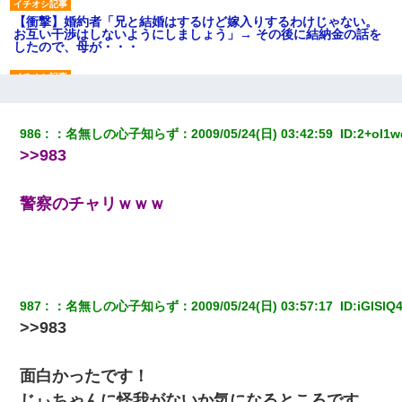
【衝撃】婚約者「兄と結婚はするけど嫁入りするわけじゃない。
お互い干渉はしないようにしましょう」→ その後に結納金の話を
したので、母が・・・
【驚愕】5000円でＪＫと行為してきたが後悔しかない…
986
：
名無しの心子知らず
：
2009/05/24(日) 03:42:59 
 ID:
2+oI1w
【報告者がキチ】嫁「妊娠した」俺『それじゃあ皆に祝ってもら
>>983
おう』友人達を家に連れ帰ってホームパーティー→俺『皆に祝え
てもらえて良かったな！』→
警察のチャリｗｗｗ
兄の新しい嫁がやらかしすぎて辛い。当たり前のように実家や姪
の幼稚園に来る
姉旦那の友達「ほんとのパパだよ～」私のお腹を触ってほざく。
→思わず手を叩いて振り払ったら…
987
：
名無しの心子知らず
：
2009/05/24(日) 03:57:17 
 ID:
iGISlQ
>>983
我が家のガレージに見知らぬ車。俺「もしもし、玄関にもシャッ
ターリモコンあるだろ？DOWNのボタン押してｗ」→ 待つこと１
時間弱・・・
面白かったです！
じぃちゃんに怪我がないか気になるところです