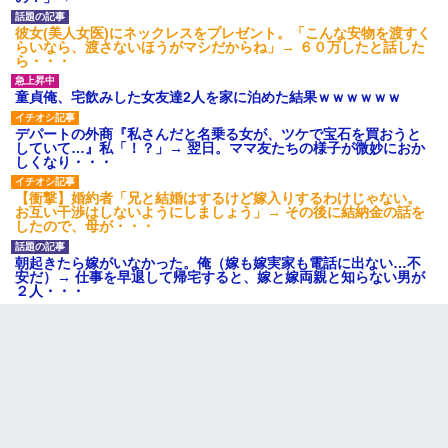
彼女(美人女医)にネックレスをプレゼント。「こんな安物を渡すく
らいなら、渡さないほうがマシだからね」→ ６０万したと話した
ら・・・
童貞俺、宅飲みした女友達2人を家に泊めた結果ｗｗｗｗｗｗ
デパートの外商『私さんだと名乗る女が、ツケで宝石を買おうと
していて…』私「！？」→ 翌日。ママ友たちの様子が微妙におか
しくなり・・・
【衝撃】婚約者「兄と結婚はするけど嫁入りするわけじゃない。
お互い干渉はしないようにしましょう」→ その後に結納金の話を
したので、母が・・・
朝起きたら嫁がいなかった。俺（嫁も嫁実家も電話に出ない…不
安だ）→ 仕事を早退して帰宅すると、嫁と嫁両親と知らない男が
２人・・・