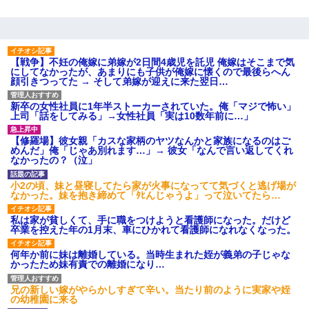
う。会社「仕事がハードだし田舎で娯楽も少ないからキツイの
か…」→ 実際は違った
上司「何なの、この書類！！」私「あの‥」上司「今は私が話し
てるの！」私「ですから」上司「黙って聞きなさい！」私「それ
【戦争】不妊の俺嫁に弟嫁が2日間4歳児を託児 俺嫁はそこまで気
は」上司「言い訳しない！」→結果ｗｗｗｗｗ
にしてなかったが、あまりにも子供が俺嫁に懐くので最後らへん
顔引きつってた → そして弟嫁が迎えに来た翌日…
３２歳俺「ずっと好きでした！！付き合って下さい！」 ２５歳
新卒の女性社員に1年半ストーカーされていた。俺「マジで怖い」
彼女「うん！！絶対幸せになろうね！！！！」 → ７年後ｗｗ
上司「話をしてみる」→女性社員「実は10数年前に…」
ｗｗｗ
【修羅場】彼女親「カスな家柄のヤツなんかと家族になるのはご
めんだ」俺「じゃあ別れます…」→ 彼女「なんで言い返してくれ
アパートのドアに『ハンザイ者！この人はさいあくの人です』と
なかったの？（泣」
張り紙が！大家「面倒はごめんだよ」私「はあ」→警察に行き、
見回りで犯人が捕まったが、それが…｜生活｜ヌルポあんてな
小2の頃、妹と昼寝してたら家が火事になってて気づくと逃げ場が
なかった。妹を抱き締めて「ﾀﾋんじゃうよ」って泣いてたら…
朝起きたら嫁がいなかった。俺（嫁も嫁実家も電話に出ない…不
私は家が貧しくて、手に職をつけようと看護師になった。だけど
安だ）→ 仕事を早退して帰宅すると、嫁と嫁両親と知らない男が
卒業を控えた年の1月末、車にひかれて看護師になれなくなった。
２人・・・
何年か前に妹は離婚している。当時生まれた姪が義弟の子じゃな
かったため妹有責での離婚になり…
旦那が長男のDNA鑑定をしたら血縁関係0%だった。旦那「やっぱ
りウワキしてたんだな…」長男「俺は誰の子供なの？」長女・次
男「ウワキ女！」
兄の新しい嫁がやらかしすぎて辛い。当たり前のように実家や姪
の幼稚園に来る