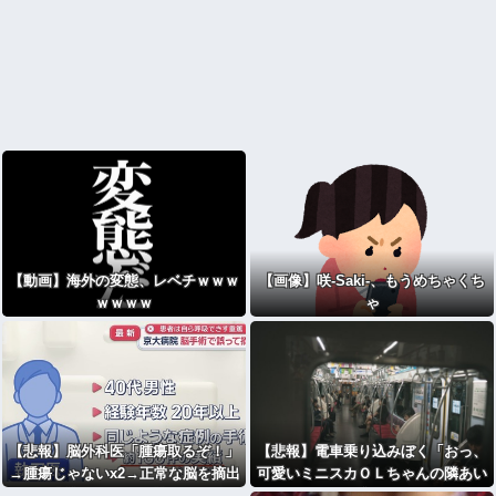
【動画】海外の変態、レベチｗｗｗ
【画像】咲-Saki-、もうめちゃくち
ｗｗｗｗ
ゃ
【悲報】脳外科医「腫瘍取るぞ！」
【悲報】電車乗り込みぼく「おっ、
→腫瘍じゃないx2→正常な脳を摘出
可愛いミニスカＯＬちゃんの隣あい
され意識はあるのに植物人間に
てんじゃん！座ったろ！」⇒！