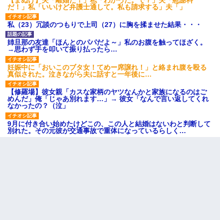
だ！」私「いいけど弁護士通して。私も請求する」夫「」
私（23）冗談のつもりで上司（27）に胸を揉ませた結果・・・
姉旦那の友達「ほんとのパパだよ～」私のお腹を触ってほざく。
→思わず手を叩いて振り払ったら…
妊娠中に「おいこのブタ女！てめー席譲れ！」と絡まれ腹を殴る
真似された。泣きながら夫に話すと一年後に…
【修羅場】彼女親「カスな家柄のヤツなんかと家族になるのはご
めんだ」俺「じゃあ別れます…」→ 彼女「なんで言い返してくれ
なかったの？（泣」
9月に付き合い始めたけどこの、この人と結婚はないわと判断して
別れた。その元彼が交通事故で重体になっているらしく…