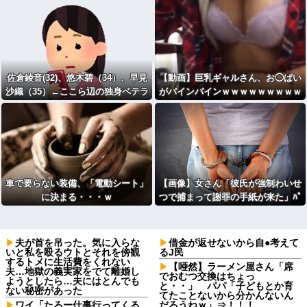
佐倉綾音(32)、悠木碧（34）、早見
【動画】巨乳ギャルさん、お◯ぱい
沙織（35）←ここら辺の独身ベテラ
がバインバインｗｗｗｗｗｗｗｗｗ
ン声優ｗｗｗ
ｗｗｗｗｗｗ
車で要らない装備、「電動シート」
【画像】女さん「彼氏が強制わいせ
に決まる・・・ｗ
つで捕まって謝罪の手紙が来た」ﾊﾟ
ｼｬｯ
夫が首を吊った。気に入らな
借金が返せないから自●考えて
いと私を殴るウトとそれを傍観
るJ民
するトメに生活費をくれない
【唖然】ラーメン屋さん「席
夫…地獄の義実家をでて離婚し
でおむつ交換はちょっ
ようとしたら…夫にはとんでも
と・・」 パパ「子どもとか育
ない秘密があった
てたことないから分かんないん
ワイ「たろー仕事行ってくる
だろうねｗ」⇒！！！