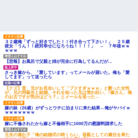
【驚愕】養育費を払い続けた
主「直葬で(即答)」→結果ァw w
結果…元妻の裏切りが判
w w w w w w w w
明！！！その理由がこれｗｗｗ
【画像】このLINEでなんで女
ｗ
が怒ってるのか分かんない奴は
職場で電話を取った新入社員
モテない奴確定らしい←お前ら
の女子がヒワイなことを言われ
は勿論わかるよ
てショックを受けたことがあっ
な？？？？？？？
た
なぜ自民党批判だけは表現の
既婚女性が夫に夕飯も用意せ
３２歳俺「ずっと好きでした！！付き合って下さい！」 ２５歳
自由ではないのか
ず週２で遊びに行くって多いか
彼女「うん！！絶対幸せになろうね！！！！」 → ７年後ｗｗ
【悲報】取引先専務「Aを20個
な？遅くても21時には帰宅して
ｗｗｗ
注文する」 ぼく「いつも1～2
るんだけど
個しか使わないけど本当に20で
主な税金の成り立ちを調べて
【悲報】お風呂で父親と姉が完全に行為してるんだが...
あってる？」 取専「あって
みたよ
る」→結果『こう』なったんだ
がコレワイが悪いん
さっき嫁から、「愛しています」ってメールが届いた。俺も「愛
か？？？？？？？？
してます」って送ったら
妹と差をつけて育てられた。
妹「家も土地も、財産はすべて
【クズ】昔、兄がお見合いして「ブスすぎｗｗｗ」と断った女性
私が継ぐ。相続は放棄して」母
が、兄の同級生と結婚。それを知った兄は荒れ狂い、｢嫁さん、俺
「うんうん」私「わかった」 →
のお古ですが気分はどう？」とメールを送った→
数年後、復讐のチャンスがや...
ハードオフに売っていた4万
嫁の妹（26歳）がずっとウチに泊まりに来た結果→俺がヤバイｗ
4000円のフィギュアがヤバすぎ
ｗｗｗｗｗｗｗ
るｗｗｗｗｗｗ「こんな高い
の？ｗｗ」「逆に超安い」
嫁に不倫されたから嫁と不倫相手に1000万の慰謝料請求した
私「ちょっと、人の家の金庫
触らないでよ！」キチママ『そ
こに金庫があったから、開けて
元夫の連れ子「俺の結婚式の時くらい、母親としての責任を果た
みようとしただけ☆』義兄「泥