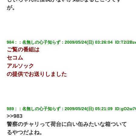
中途採用のAが部長から呼び出された。Aはヘラヘラと部屋に入っ
ていき、1時間後に号泣しながら出てきて…
が。
｢昨日はお兄ちゃんと一緒にお風呂に入っちゃった～｣とか毎日兄
の話をしていたA子が事故で亡くなった。→Ａ子のお母さんの話に
驚愕…
984
：
名無しの心子知らず
：
2009/05/24(日) 03:26:04 
 ID:
T2/2Bz
【悲報】お風呂で父親と姉が完全に行為してるんだが...
ご覧の番組は
セコム
[緊急]ベロベロの女に声をかけて行為してきた結果
アルソック
の提供でお送りしました
【悲報】嫁がワイのこと嫌いっぽいから単身赴任した結果
体中に赤い蕁麻疹みたいなのができて、皮膚科にいったら「ジベ
ル薔薇色ひこう疹」という症状だと言われた
989
：
名無しの心子知らず
：
2009/05/24(日) 05:21:09 
 ID:
gO2w7
彼女(美人女医)にネックレスをプレゼント。「こんな安物を渡すく
>>983
らいなら、渡さないほうがマシだからね」→ ６０万したと話した
ら・・・
警察のチャリって荷台に白い缶みたいな箱ついて
るやつだよね。