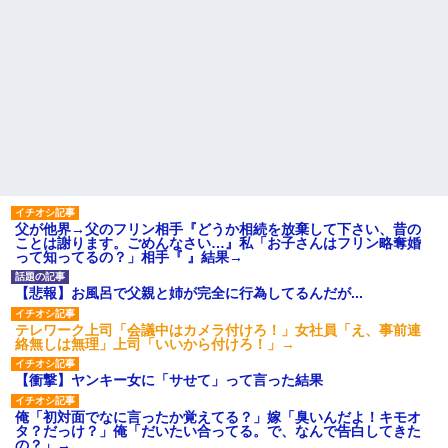
宅飲みで女友達の乳を見てしまった・・・
【唖然】帰宅したら旦那のスポーツカーが消えていた。警察『目
立つし、すぐ見つかるかもしれません』→ 数時間後・・警察『××
さんご存じですか？』
22歳の頃、父に36歳の男性とお見合いをしてくれと頼まれた。父
の親会社の経営者の息子さんだったので、父も喜んで私の写真を
送ったんだが→
父が他界→父のフリン相手『どうか相続を放棄して下さい、昔の
ことは謝ります。ごめんなさい…』私「お子さんはフリン略奪婚
男だけどリベンジポノレノの被害者になって未だに人生が立ち直
って知ってるの？」相手『 』結果→
せない
【悲報】お風呂で父親と姉が完全に行為してるんだが...
テレワーク上司「会議中はカメラ付けろ！」女社員「え、事前連
絡無しは無理」上司「いいから付けろ！」→
テレワーク上司「会議中はカメラ付けろ！」女社員「え、事前連
絡無しは無理」上司「いいから付けろ！」→
【衝撃】ヤンキー女に「サせて」って言った結果
俺「初対面でなに言ったか覚えてる？」嫁「臭いんだよ！キモオ
タ？だっけ？」俺「だいたい合ってる。で、なんで告白してきた
の？」→