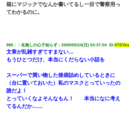
ミスした新人(
)に冗談で「行為させてくれたら許してあげる」
箱にマジックでなんか書いてるし一目で警察用っ
って言ったら・・・
てわかるのに。
【身体で払わせて】女友達「ごめん、何も言わずにお金貸してく
ださい……」俺「いいよ！いくら？」女友達「10万円ぐら
い……」俺「ほい！10万！」→
転職先が決まったので退職の意思を伝えたら。上司「無責任」
985
：
名無しの心子知らず
：
2009/05/24(日) 03:37:04 
 ID:
0TEVk
「簡単には辞めさせない」私（どうせ辞めるし…）→ 思いっきり
文章が乱雑すぎてすまない…
反論をしてみた
もうひとつだけ、本当にくだらない小話を
童貞俺、宅飲みした女友達2人を家に泊めた結果ｗｗｗｗｗｗ
スーパーで買い物した後袋詰めしているときに
（台に置いておいた）私のマスクとっていったの
嫁の妹（26歳）がずっとウチに泊まりに来た結果→俺がヤバイｗ
ｗｗｗｗｗｗｗ
誰だよ！
とっていくなよそんなもん！ 本当になに考え
隣の部屋の住民の母親、オートロックを突破してマンションに入
てるんだか……
り込んできたみたいで、ずっとドアの前で喚いてて滅茶苦茶うる
さかった。
【衝撃】ある工場に配属すると、女の人がみんな退職してしま