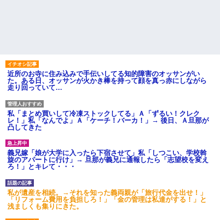
近所のお寺に住み込みで手伝いしてる知的障害のオッサンがい
た。ある日、オッサンが火かき棒を持って顔を真っ赤にしながら
走り回っていて…
私「まとめ買いして冷凍ストックしてる」Ａ「ずるい！クレク
レ！」私「なんでよ」Ａ「ケーチ！バーカ！」→ 後日、Ａ旦那が
凸してきた
義兄嫁「娘が大学に入ったら下宿させて」私「しつこい、学校斡
旋のアパートに行け」→ 旦那が義兄に通報したら「志望校を変え
ろ！」とキレて・・・
私が遺産を相続。→それを知った義両親が「旅行代金を出せ！」
「リフォーム費用を負担しろ！」「金の管理は私達がする！」と
浅ましくも集りにきた。