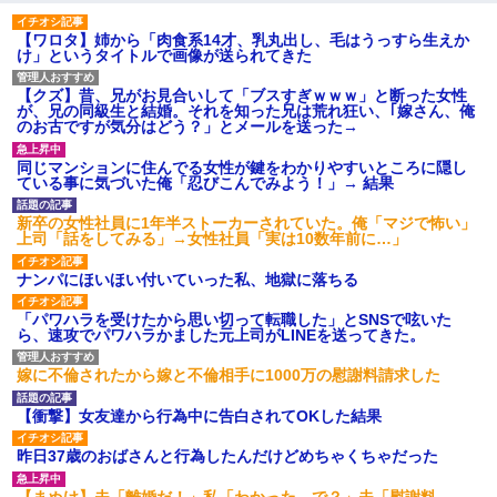
【ワロタ】姉から「肉食系14才、乳丸出し、毛はうっすら生えか
け」というタイトルで画像が送られてきた
【クズ】昔、兄がお見合いして「ブスすぎｗｗｗ」と断った女性
が、兄の同級生と結婚。それを知った兄は荒れ狂い、｢嫁さん、俺
のお古ですが気分はどう？」とメールを送った→
同じマンションに住んでる女性が鍵をわかりやすいところに隠し
ている事に気づいた俺「忍びこんでみよう！」→ 結果
新卒の女性社員に1年半ストーカーされていた。俺「マジで怖い」
上司「話をしてみる」→女性社員「実は10数年前に…」
ナンパにほいほい付いていった私、地獄に落ちる
「パワハラを受けたから思い切って転職した」とSNSで呟いた
ら、速攻でパワハラかました元上司がLINEを送ってきた。
嫁に不倫されたから嫁と不倫相手に1000万の慰謝料請求した
【衝撃】女友達から行為中に告白されてOKした結果
昨日37歳のおばさんと行為したんだけどめちゃくちゃだった
【まぬけ】夫「離婚だ！」私「わかった。で？」夫「慰謝料