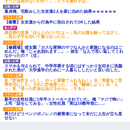
そうとは思わないのか！」→どうも連れ子は…
は出てけ！二度と来るな！」結
果・・・
童貞俺、宅飲みした女友達2人を家に泊めた結果ｗｗｗｗｗｗ
私「初めて飲む味だけどなん
のお茶？」彼「ちっ！」私「」
【衝撃】女友達から行為中に告白されてOKした結果
【GIF】JSのカンチョーワロ
タ
姉旦那の友達「ほんとのパパだよ～」私のお腹を触ってほざく。
後続車にクラクションを鳴ら
→思わず手を叩いて振り払ったら…
され彼氏が逆切れ。「何クラク
ション鳴らしてんだ！降りてこ
いよ！」と怒鳴りだし...
【修羅場】彼女親「カスな家柄のヤツなんかと家族になるのはご
めんだ」俺「じゃあ別れます…」→ 彼女「なんで言い返してくれ
【衝撃】報酬100万円超の治験
なかったの？（泣」
募集がこちらｗｗｗｗｗ(※画像
あり)
スマホを与えられて、中学卒業する頃にはすっかり女叩きに洗脳
【ネット騒然】惨殺されたタ
された弟が、大学進学のために一人暮らししたいと言い出した。
ワマン頂き女子のこの動画、す
げえええええｗｗｗｗｗｗｗｗ
ｗｗｗ
私『貯金貯まったし、やっと家建てられるね！』夫「実家を二世
【愕然】白のクラウン俺氏、
帯住宅にした。それに貯金使った」→私『離婚しよう』夫「え
高速道路左車線を制限速度で走
っ」私『使った貯金はあげるから』→すると…
った結果wwwwwwwwwwww
百年の恋12-899 食べた量を
新卒の女性社員に1年半ストーカーされていた。俺「マジで怖い」
張り合ってくる
上司「話をしてみる」→女性社員「実は10数年前に…」
【悲報】佐藤輝明・・・２軍
でも盛大にやらかす←あまり悲
男だけどリベンジポノレノの被害者になって未だに人生が立ち直
しませないでくれ
せない