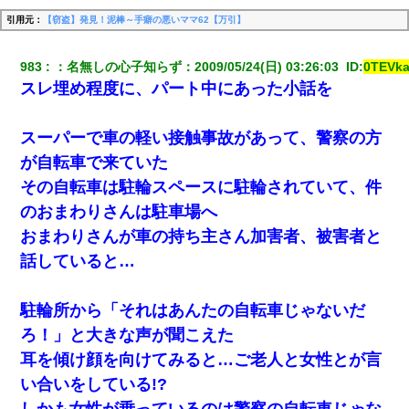
引用元：
【窃盗】発見！泥棒～手癖の悪いママ62【万引】
983
：
名無しの心子知らず
：
2009/05/24(日) 03:26:03 
 ID:
0TEVk
スレ埋め程度に、パート中にあった小話を
スーパーで車の軽い接触事故があって、警察の方
が自転車で来ていた
その自転車は駐輪スペースに駐輪されていて、件
のおまわりさんは駐車場へ
おまわりさんが車の持ち主さん加害者、被害者と
話していると…
駐輪所から「それはあんたの自転車じゃないだ
ろ！」と大きな声が聞こえた
耳を傾け顔を向けてみると…ご老人と女性とが言
い合いをしている!?
しかも女性が乗っているのは警察の自転車じゃな