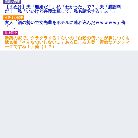
【まぬけ】夫「離婚だ！」私「わかった。で？」夫「慰謝料
友人「酒の勢いで女先輩をホテルに連れ込んだｗｗｗｗｗ」俺
だ！」私「いいけど弁護士通して。私も請求する」夫「」
「…」
友人「酒の勢いで女先輩をホテルに連れ込んだｗｗｗｗｗ」俺
「…」
医者「糖尿病で余命1年です」 ワイ「知らんわｗどうせ死ぬなら
食べる量増やすわｗ」→結果ｗｗｗｗｗ
新築の家で。クラクラするくらいの「白粉の匂い」が鼻につくも
嫁＆娘「そんな匂いしない…」ある日、友人奥「素敵なアンティ
ークですね！」俺（！？）
妹が嘘つきな元カレと寄りを戻してしまったという話をしていた
ら、旦那の顔が曇って雰囲気が一転。そそくさと話を切り上げて
いつもより早く寝付いてしまった…｜生活｜ワロタあんてな
旦那の元嫁「離婚したとはいえ、私が本来の妻。許可なく結婚す
るなんてどういう神経してるの？離婚届を記入して持って来い」
→笑いが止まらなくなり・・・
父が他界→父のフリン相手『どうか相続を放棄して下さい、昔の
ことは謝ります。ごめんなさい…』私「お子さんはフリン略奪婚
って知ってるの？」相手『 』結果→
夫の友達がBBQを定期的に開催して夫婦で参加してたんだけど、
女性側のリーダーみたいな人に「BBQは友達とやりなよ！」と言
われて…