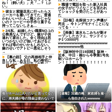
ね！（飼い犬）」犬「…？（ぷ
職場で電話を取った新入社員
い」
の女子がヒワイなことを言われ
彼女と紫陽花見に行ったらス
てショックを受けたことがあっ
ニーカーを履いてきてた。普通
た
かわいいぺたんこ靴とかじゃな
【訃報】名探偵コナン声優が
いの？コーヒーや手作り菓子も
死去 → 今トンデモナイことにな
持ってこないしさぁ…
ってる・・・
2/6私、結婚したい職業NO.1の
【画像】速水もこみちが新オ
公務員なんですけど、嫁が子供
ープンしたカフェ、サンドイッ
連れて家出した。全く理由は思
チ1つ3000円
いつかないけど強いてあげると
wwwwwwwwwwwwwwwwww
すれば母のせいかもしれない。
wwwwwwww他
嫁のせいでアトピー悪化しそう
→
【阪神対中日19回戦】阪神・
近本、中日・柳から今季第1号先
【裏の顔】 父の再婚相手と仲
制ソロホームラ
良しな私→ある日、私の帰宅に
ン！！！！！！！！！！！！！
気付かない再婚相手「血繋がっ
！！！！
てないのに大学費用出さなきゃ
いけないの腹立つわ…姑だった
パルワールドを43インチ4kで
ら先に亡くなるのに笑」私
プレイすると迫力がすごい！
「…」
宅配のにーちゃんが米を配達
【しまった…】 コトメに追い
してくれたら、さっきから外で
出されたトメと二世帯住宅を建
話し声が…？「おすそ分けなら
て、「２F(夫婦のエリア)には絶
五キロで良いんだけどなぁ」私
母がホームに入りたいと言ってるの
【速報】32歳の俺、家政婦を雇った
対に上がらない」という約束を
(一体誰だよ?!)→夜、友人と飲ん
したが、早速破って2Fに上が...
でいたらピンポーン→結果
に、弟夫婦が母の預金は使わないで
ら告白されたwwwww
【後編】我が家で集まりがあ
スープカレー流行期にジャガ
と言ってきた。我が弟ながら情けな
った後に子供の新品クロックス
イモ煮崩れでドロドロの「大惨
くて溜息が出る
が消えた。犯人のママがカバン
事カレー」を錬成してしまった