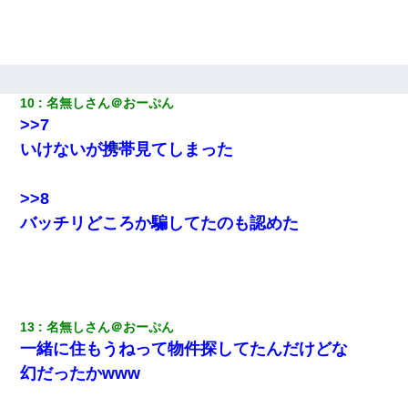
年の暮れに突然息子が職場を訪ねてきた。
【衝撃】ある工場に配属すると、女の人がみんな退職してしま
う。会社「仕事がハードだし田舎で娯楽も少ないからキツイの
か…」→ 実際は違った
10
名無しさん＠おーぷん
>>7
転職先が決まったので退職の意思を伝えたら。上司「無責任」
「簡単には辞めさせない」私（どうせ辞めるし…）→ 思いっきり
いけないが携帯見てしまった
反論をしてみた
>>8
ケーキバイキングにいた単独の50くらいのオッサン、強烈だっ
た。
バッチリどころか騙してたのも認めた
小学生の妹が20代の弟とチューしてるのに、見て見ぬふりの親を
見てから実家を出た。それから15年、妹が弟の子を妊娠したらし
くもう堕胎できない月なんだと母から連絡がきた…｜生活｜ワロ
タあんてな
13
名無しさん＠おーぷん
一緒に住もうねって物件探してたんだけどな
妊娠中に「おいこのブタ女！てめー席譲れ！」と絡まれ腹を殴る
真似された。泣きながら夫に話すと一年後に…
幻だったかwww
義兄嫁が義実家で「コロナ陽性だったからこのまま療養させて下