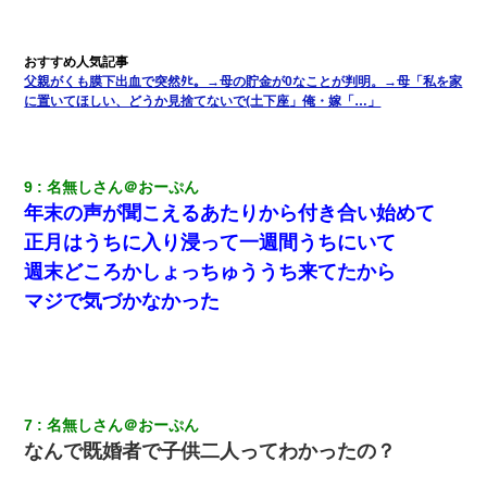
ワイ144kg彼女98kgデブカップル、1年間毎日行為しまくった結
果
父親がくも膜下出血で突然ﾀﾋ。→母の貯金が0なことが判明。→母「私を家
父が他界→父のフリン相手『どうか相続を放棄して下さい、昔の
ことは謝ります。ごめんなさい…』私「お子さんはフリン略奪婚
に置いてほしい、どうか見捨てないで(土下座」俺・嫁「…」
って知ってるの？」相手『 』結果→
わい(42)渋谷の夜のサービスで19の女の子にゴックンさせた結果
9
名無しさん＠おーぷん
ｗｗｗｗｗｗｗｗ
年末の声が聞こえるあたりから付き合い始めて
正月はうちに入り浸って一週間うちにいて
ＤＮＡ検査『血縁関係０％』旦那「やっぱり托卵だったんだ…」
嫁「本当に身に覚えがない」「なにかの間違いだ！取り違え
週末どころかしょっちゅううち来てたから
だ！」→ 嫁「あっ」
マジで気づかなかった
兄の新しい嫁がやらかしすぎて辛い。当たり前のように実家や姪
の幼稚園に来る
姉旦那の友達「ほんとのパパだよ～」私のお腹を触ってほざく。
→思わず手を叩いて振り払ったら…
7
名無しさん＠おーぷん
なんで既婚者で子供二人ってわかったの？
10年ほど前、息子がまだ年中だった時に離婚したんだけど、一昨