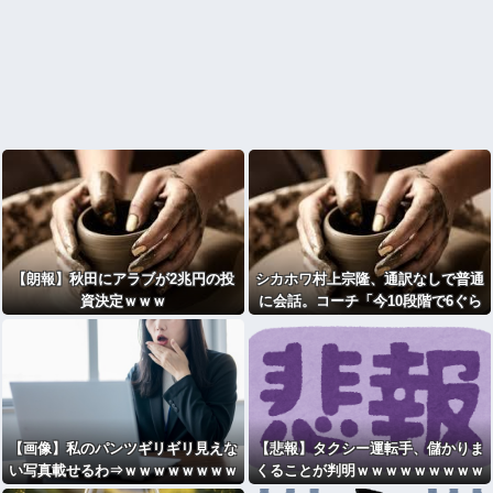
【朗報】秋田にアラブが2兆円の投
シカホワ村上宗隆、通訳なしで普通
資決定ｗｗｗ
に会話。コーチ「今10段階で6ぐら
い。来た時は0だった（笑）」
【画像】私のパンツギリギリ見えな
【悲報】タクシー運転手、儲かりま
い写真載せるわ⇒ｗｗｗｗｗｗｗｗ
くることが判明ｗｗｗｗｗｗｗｗｗ
ｗｗｗｗｗｗｗｗｗｗｗｗｗｗｗｗ