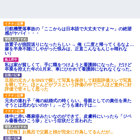
日航機墜落事故の「ここからは日本語で大丈夫ですよ〜」の絶望
感がヤバイ・・・
放置子が病院送りになったらしい → 俺（二度と帰ってくるなよ…
嫁を半身不随にしやがった恨みは、正直こんなもんじゃ晴れな
い）
私は家が貧しくて、手に職をつけようと看護師になった。だけど
卒業を控えた年の1月末、車にひかれて看護師になれなくなった。
旦那の元カノをSNSで探して写真を保存して顔面評価スレで写真
を晒してた。ほとんどがブスという評価の中で二人ほど意外に好
評価で苦々しく思った
元夫の連れ子「俺の結婚式の時くらい、母親としての責任を果た
そうとは思わないのか！」→どうも連れ子は…
体中に赤い蕁麻疹みたいなのができて、皮膚科にいったら「ジベ
ル薔薇色ひこう疹」という症状だと言われた
【悲報】お風呂で父親と姉が完全に行為してるんだが...