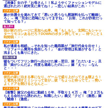
【画像】女の子「お母さん！！私ようやくファッションモデルに
選ばれたの！絶対見に来てね！」→悲しい結果がこれ・・・
嫁が弁護士を連れてきて「悪いと思うなら慰謝料を払って離婚し
ろ」→ 俺「完全に恐喝になってますね」「お前、これが詐欺だっ
て知ってる？」
我が家のガレージに見知らぬ車。俺「もしもし、玄関にもシャッ
ターリモコンあるだろ？DOWNのボタン押してｗ」→ 待つこと１
時間弱・・・
私が遺産を相続。→それを知った義両親が「旅行代金を出せ！」
「リフォーム費用を負担しろ！」「金の管理は私達がする！」と
浅ましくも集りにきた。
嘘をついてフリン旅行へ出かけた嫁→翌日、嫁「ただいま～」旦
那「娘がシんだよ。何度も連絡したのに…」嫁「えっ」→なん
と・・・
彼氏の家に泊まる事になり、ゲームで盛り上がってさぁ寝よう！
と電気を消すとミシッって音が…彼「ちょっと待ってて」→勢い
よくドアを開けるとなんと…
【衝撃】嫁父の会社に勤続１０年、手取り１４万 → 俺「２２万も
らえる会社から誘われた。転職したい」義父「クビ！（激怒」嫁
「離婚！（激怒」
義兄嫁が義実家で「コロナ陽性だったからこのまま療養させて下