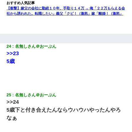
【衝撃】嫁父の会社に勤続１０年、手取り１４万 → 俺「２２万もらえる会
社から誘われた。転職したい」義父「クビ！（激怒」嫁「離婚！（激怒」
24
名無しさん＠おーぷん
>>23
5歳
25
名無しさん＠おーぷん
>>24
5歳下と付き合えたんならウハウハやったんやろ
なぁ