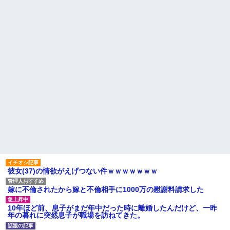
ル熊本の爆心地に”こんなも
義両親「空き家になるし住ん
の”があったんだけど…」
でいいよ」私たち「じゃあお言
葉に甘えて…」→引っ越した途
24歳の嫁に性的な魅力を感じ
端、予想外の出来事が待ってい
なくなったので離婚したい件
て…
主な税金の成り立ちを調べて
激辛チャレンジの契約書にサ
みたよ
インし、チャレンジしたらとん
でもない事態になった。救急車
運ばれ胃の洗浄や入院2日で10万
超えて...
ハードオフに売っていた4万
4000円のフィギュアがヤバすぎ
るｗｗｗｗｗｗ「こんな高い
の？ｗｗ」「逆に超安い」
私「ちょっと、人の家の金庫
触らないでよ！」キチママ『そ
こに金庫があったから、開けて
みようとしただけ☆』義兄「泥
は出てけ！二度と来るな！」結
果・・・
私「初めて飲む味だけどなん
彼女(37)の情欲がえげつない件ｗｗｗｗｗｗｗ
のお茶？」彼「ちっ！」私「」
【GIF】JSのカンチョーワロ
嫁に不倫されたから嫁と不倫相手に1000万の慰謝料請求した
タ
後続車にクラクションを鳴ら
10年ほど前、息子がまだ年中だった時に離婚したんだけど、一昨
され彼氏が逆切れ。「何クラク
年の暮れに突然息子が職場を訪ねてきた。
ション鳴らしてんだ！降りてこ
いよ！」と怒鳴りだし...