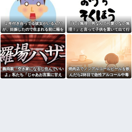
夫は私との会話を何度も忘
女「赤ちゃん抱っこしてみま
れ、楽しみにしていた約束まで
すか～？w」ワイ（やめろおおお
覚えていなかった。その積み重
おおおおおおおおおおお）
ねが限界を迎えて…
血を見て失神した俺が「殺人
親戚の息子が30過ぎてようや
事件の被害者（遺体）」と勘違
２年付き合ってる彼女がいるんだ
「もう無理！男なんて可愛くない無
く結婚したのに3～4年で離婚。
いされ現場が大パニックに！勇
相手の女性の言い分がモラハラ
敢なおばちゃんとオジサン達の
が、妊娠したので生まれる前に籍を
理！」と言って子供を置いて出て行
だったらしい
団結力と勘違い劇がこちらｗｗ
入れたいと言われた。俺は種がほぼ
った息子嫁
【肥満】 103キロで彼氏にフ
【恐怖】浮気相手との写メを
無いはずなのに...
ラれた女の末路が悲惨すぎるｗ
LINEでミス送信する嫁…その後
ｗｗｗ
旦那が取った行動がこれｗｗｗ
ｗ
ワイ手取り15万正社員→副業
でウーバーやってるんやが金が
【画像】このボケて、破壊力
ない
ありすぎてクッソワロタｗｗｗ
ｗｗｗｗｗｗ
祭りって謎だよな、誰が神輿
義両親「空き家になるし住んでいい
焼肉店でノンアルコールビールを飲
担いでるの？屋台出店してる奴
コトメの結婚式で、知らない
よ」私たち「じゃあお言葉に甘え
んだら2杯目で急性アルコール中毒
らは誰の許可を得て商売してる
間にお祝いの歌を弾き語りする
の？
事になってた
て…」→引っ越した途端、予想外の
になった。それで警察と保健所を巻
【画像】宇垣美里「学生時代
旦那の同僚女が旦那の元カ
出来事が待っていて…
き込む騒ぎに…
は全然モテなかったです」←こ
ノ。なのにしょっちゅうペアで
れほんまかぁ？w w w w w w w
仕事してて遅くまで残業したり
w
二人で出張に行ったり。なんで
「今度の出張は一人で行く」っ
【悲報】大卒初任給600万の時
て嘘つくのかな
代へ
wwwwwwwwwwwwwwwwww
休んだ翌日、先輩パートに申
w
し送りあるかと確認したらいき
なりキレられた。このパートの
【悲報】AV女優さん、キモオ
性格悪くないか？
タチー牛弱男どもの「おはよ
う」にブチギレｗｗｗ
【速報】専門家「イオンモー