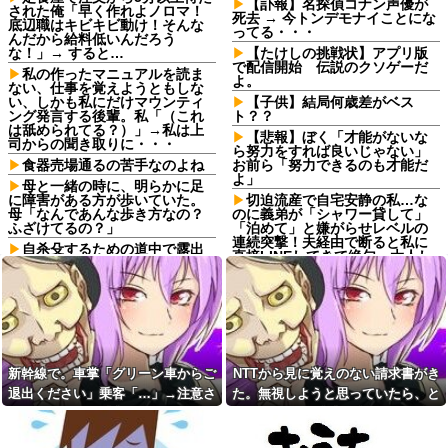
【訃報】名探偵コナン声優が
された俺「早く作れよノロマ！
死去 → 今トンデモナイことにな
底辺職はキビキビ動け！そんな
ってる・・・
んだから給料低いんだろう
な！」→ すると…
【たけしの挑戦状】アプリ版
で配信開始 伝説のクソゲーだ
私の作ったマニュアルを読ま
よ。
ない、仕事を覚えようともしな
い、しかも私にだけマウンティ
【子供】結局何歳差がベス
ング発言する後輩。私「（これ
ト？？
は舐められてる？）」→私は上
【悲報】ぼく「才能がないな
司からの聞き取りに・・・
ら努力をすれば良いじゃない」
食器売場通るの苦手なのよね
お前ら「努力できるのも才能だ
よ」
母と一緒の時に、明らかに足
に障害がある方が歩いていた。
切迫流産で自宅安静の私…な
母「なんであんな歩き方なの？
のに義弟が「シャワー貸して」
ふざけてるの？」
「泊めて」と嫌がらせレベルの
連続突撃！夫経由で断ると私に
自杀殳するための道中で露出
直接LINEしてきて絶句←大人し
狂に出会った。自分でもよく分
く自宅の風呂に入れよ
からないけどソイツの腕をしっ
かり掴んで境遇を泣きながら話
【衝撃】嫁の親友から聞いた
した。すると露出狂は…
『驚愕の過去』に夫が激震…事
の真相はコレｗｗｗｗ
どれだけ食べても体型が変わ
らない彼女。その理由を聞いた
スロッターさん「優遇冷遇は
ら、思いもしなかった方法で維
ある。理由はスマスロだから、
持していて…
これだけで十分なんだよね」他
新幹線で。車掌「グリーン車からご
NTTから見に覚えのない請求書がき
友達「少しだけお茶しよう
某ファストフード店で店内で
退出ください」乗客「…」→注意さ
た。無視しようと思っていたら、と
よ」妊婦の私「気分転換になる
買った水を使って薬を飲んだら
れても動かない乗客を見ていたら、
んでもない事実が判明して…
なら…」→帰宅してから思わぬ
怒られた。「持ち込み禁止で
異変が起きて…
す！」と大きな声で…
その直後まさかの展開に…