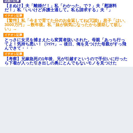
【まぬけ】夫「離婚だ！」私「わかった。で？」夫「慰謝料
だ！」私「いいけど弁護士通して。私も請求する」夫「」
【驚愕】私「今まで育てた分のお金返してね(冗談)」息子「はい、
3000万円」→数年後。私「妹が病気になったから援助して欲し
い」→
とっさに女児を捕まえたら変質者扱いされた。母親「あっち行っ
てよ！気持ち悪い！（ｼｯｼｯ」→ 後日、俺を見つけた母親がすっ飛
んできて・・・
【考察】兄嫁急死の1年後、兄が引越すというので手伝いに行った
ら下着が入った引き出しの奥にとんでもないモノを見つけた