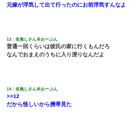
さい」と言い出してド修羅場になった
元嫁が浮気して出て行ったのにお前浮気すんなよ
元夫の連れ子「俺の結婚式の時くらい、母親としての責任を果た
そうとは思わないのか！」→どうも連れ子は…
12
名無しさん＠おーぷん
同じマンションに住んでる女性が鍵をわかりやすいところに隠し
ている事に気づいた俺「忍びこんでみよう！」→ 結果
普通一回くらいは彼氏の家に行くもんだろ
なんでおまえのうちに入り浸りなんだよ
【GJ!】会社から帰宅中、広い駐車場にエンジンかけっ放しの車を
発見。しかも「ヒィ～」みたいな声も聞こえてきたので気になっ
て近寄ったら女の子がおっさんの下敷きになってた
妻が亡くなったんだけど正直ガチで嬉しい
14
名無しさん＠おーぷん
>>12
日航機墜落事故の「ここからは日本語で大丈夫ですよ〜」の絶望
だから怪しいから携帯見た
感がヤバイ・・・
童貞俺、宅飲みした女友達2人を家に泊めた結果ｗｗｗｗｗｗ