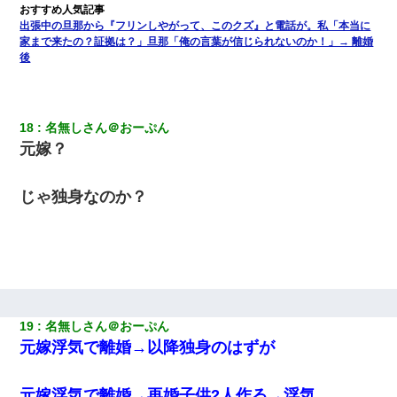
朝起きたら嫁がいなかった。俺（嫁も嫁実家も電話に出ない…不
安だ）→ 仕事を早退して帰宅すると、嫁と嫁両親と知らない男が
出張中の旦那から『フリンしやがって、このクズ』と電話が。私「本当に
２人・・・
家まで来たの？証拠は？」旦那「俺の言葉が信じられないのか！」→ 離婚
後
居酒屋にて。兄の紹介者「お酒飲みなって」私「未成年なので無
理です！」酷すぎるワードの連発で、耐えきれず店員に5千円を渡
し「お勘定です。逃がして下さい」その後、録音内容を父に聞か
せたら...
18
名無しさん＠おーぷん
元嫁？
嘘をついてフリン旅行へ出かけた嫁→翌日、嫁「ただいま～」旦
那「娘がシんだよ。何度も連絡したのに…」嫁「えっ」→なん
と・・・
じゃ独身なのか？
日曜日、会社の窓を見ると同僚の姿。俺（あれ？ディズニーシー
じゃ？）→俺電話「今何してんの？」同僚「シーで並んでるこ
と！」俺「会社にいない？」→次の瞬間、すごい鳥肌が立った
19
名無しさん＠おーぷん
元嫁浮気で離婚→以降独身のはずが
元嫁浮気で離婚→再婚子供2人作る→浮気