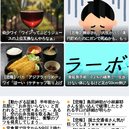
幼少ワイ「ワインってぶどうジュー
【悲報】桐谷さん「人生かけて7億
スの上位互換なんやろなぁ」
円貯めたのにガンで死ぬかも。もっ
と素直に遊べばよかった」
【悲報】バカ「アジフライうめー」
骨延長手術「0.2％の確率で一生歩
ワイ「ほーい（ケチャップ取り上げ
けない体になるけど足が10cm伸び
る）」ｗｗｗｗｗｗｗｗｗｗ
ます」←コスパ良すぎるだろ
【動かざる証拠】 半年前から
【悲報】島田紳助が小林麻耶
旦那に「お弁当いらない」と言
さんを追い込んで破壊したとさ
われることが度々あった → ある
れる手口の詳細が明らか
日、空のお弁当箱を取る為に旦
に･･････！！
那の鞄を開けた時に、衝撃のブ
【悲報】 国土交通省さん気が
ツを発見してしまう…
狂ってしまうｗｗｗｗｗｗ
定食屋で注文から5分以上待た