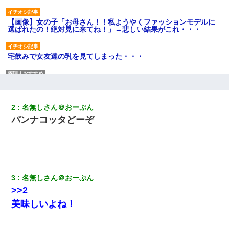
【画像】女の子「お母さん！！私ようやくファッションモデルに
選ばれたの！絶対見に来てね！」→悲しい結果がこれ・・・
宅飲みで女友達の乳を見てしまった・・・
体中に赤い蕁麻疹みたいなのができて、皮膚科にいったら「ジベ
ル薔薇色ひこう疹」という症状だと言われた
2
名無しさん＠おーぷん
旦那が長男のDNA鑑定をしたら血縁関係0%だった。旦那「やっぱ
パンナコッタどーぞ
りウワキしてたんだな…」長男「俺は誰の子供なの？」長女・次
男「ウワキ女！」
【悲報】嫁がワイのこと嫌いっぽいから単身赴任した結果
3
名無しさん＠おーぷん
妻「ずっと好きだった人と一緒になりたいから、わかれてくださ
>>2
い」→離婚後、娘と実家で生活してると…
美味しいよね！
小学生の息子が急に様子がおかしくなった。私「理由を聞いても
『わかんない！』って怒鳴り付けてくるし、困っってる」旦那