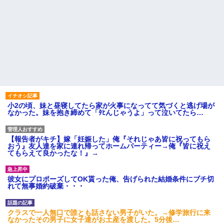
小2の頃、妹と昼寝してたら家が火事になってて気づくと逃げ場が
なかった。妹を抱き締めて「ﾀﾋんじゃうよ」って泣いてたら…
【報告者がキチ】嫁「妊娠した」俺『それじゃあ皆に祝ってもら
おう』友人達を家に連れ帰ってホームパーティー→俺『皆に祝え
てもらえて良かったな！』→
彼女にプロポーズしてOK貰った俺、告げられた結婚条件にブチ切
れて無事婚約破棄・・・
クラスで一人無口で誰とも話さない男子がいた。→修学旅行に来
なかったその男子に女子達がお土産を渡した。5分後…