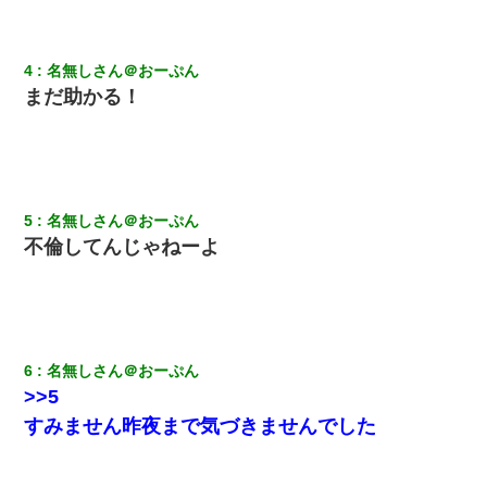
「話してみるよ」→ 後日・・・
200万を貸したコウトから、追加で400万の申し込み、私「無理。
4
名無しさん＠おーぷん
義弟より娘たちが大事」旦那「娘たちが成人したら別れよう」私
まだ助かる！
（は？）
新築の家で。クラクラするくらいの「白粉の匂い」が鼻につくも
嫁＆娘「そんな匂いしない…」ある日、友人奥「素敵なアンティ
ークですね！」俺（！？）
5
名無しさん＠おーぷん
【衝撃】女友達から行為中に告白されてOKした結果
不倫してんじゃねーよ
三年働いてたパートを突然クビになった。しかし元職場の主要取
引先のトップが母方の叔父だったので…
6
名無しさん＠おーぷん
[緊急]ベロベロの女に声をかけて行為してきた結果
>>5
すみません昨夜まで気づきませんでした
【ワロタ】姉から「肉食系14才、乳丸出し、毛はうっすら生えか
け」というタイトルで画像が送られてきた